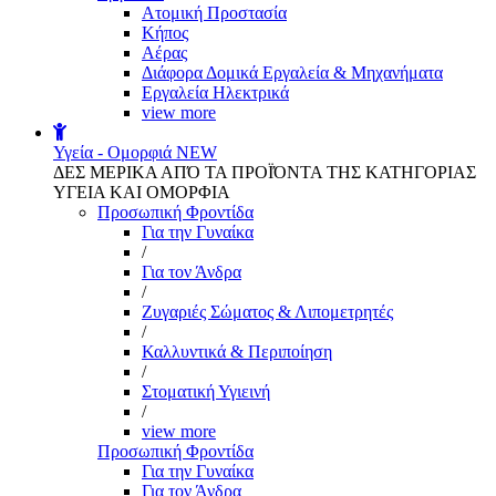
Aτομική Προστασία
Kήπος
Αέρας
Διάφορα Δομικά Εργαλεία & Μηχανήματα
Εργαλεία Ηλεκτρικά
view more
Υγεία - Ομορφιά
NEW
ΔΕΣ ΜΕΡΙΚΑ ΑΠΌ ΤΑ ΠΡΟΪΌΝΤΑ ΤΗΣ ΚΑΤΗΓΟΡΙΑΣ
ΥΓΕΙΑ ΚΑΙ ΟΜΟΡΦΙΑ
Προσωπική Φροντίδα
Για την Γυναίκα
/
Για τον Άνδρα
/
Ζυγαριές Σώματος & Λιπομετρητές
/
Καλλυντικά & Περιποίηση
/
Στοματική Υγιεινή
/
view more
Προσωπική Φροντίδα
Για την Γυναίκα
Για τον Άνδρα