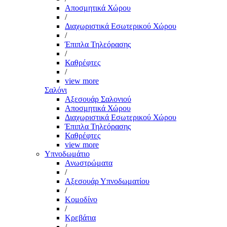
Αποσμητικά Χώρου
/
Διαχωριστικά Εσωτερικού Χώρου
/
Έπιπλα Τηλεόρασης
/
Καθρέφτες
/
view more
Σαλόνι
Αξεσουάρ Σαλονιού
Αποσμητικά Χώρου
Διαχωριστικά Εσωτερικού Χώρου
Έπιπλα Τηλεόρασης
Καθρέφτες
view more
Υπνοδωμάτιο
Ανωστρώματα
/
Αξεσουάρ Υπνοδωματίου
/
Κομοδίνο
/
Κρεβάτια
/