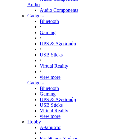
Audio
Audio Components
Gadgets
Bluetooth
/
Gaming
/
UPS & Αξεσουάρ
/
USB Sticks
/
Virtual Reality
/
view more
Gadgets
Bluetooth
Gaming
UPS & Αξεσουάρ
USB Sticks
Virtual Reality
view more
Hobby
Αθλήματα
/
Ελεύθερος Χρόνος