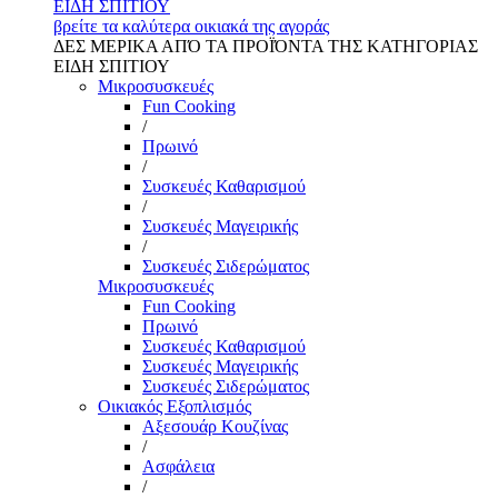
ΕΙΔΗ ΣΠΙΤΙΟΥ
βρείτε τα καλύτερα οικιακά της αγοράς
ΔΕΣ ΜΕΡΙΚΑ ΑΠΌ ΤΑ ΠΡΟΪΌΝΤΑ ΤΗΣ ΚΑΤΗΓΟΡΙΑΣ
ΕΙΔΗ ΣΠΙΤΙΟΥ
Μικροσυσκευές
Fun Cooking
/
Πρωινό
/
Συσκευές Καθαρισμού
/
Συσκευές Μαγειρικής
/
Συσκευές Σιδερώματος
Μικροσυσκευές
Fun Cooking
Πρωινό
Συσκευές Καθαρισμού
Συσκευές Μαγειρικής
Συσκευές Σιδερώματος
Οικιακός Εξοπλισμός
Αξεσουάρ Κουζίνας
/
Ασφάλεια
/