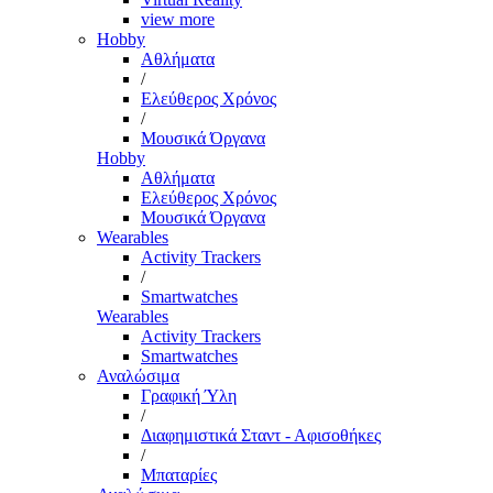
view more
Hobby
Αθλήματα
/
Ελεύθερος Χρόνος
/
Μουσικά Όργανα
Hobby
Αθλήματα
Ελεύθερος Χρόνος
Μουσικά Όργανα
Wearables
Activity Trackers
/
Smartwatches
Wearables
Activity Trackers
Smartwatches
Αναλώσιμα
Γραφική Ύλη
/
Διαφημιστικά Σταντ - Αφισοθήκες
/
Μπαταρίες