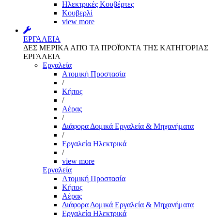
Ηλεκτρικές Κουβέρτες
Κουβερλί
view more
ΕΡΓΑΛΕΙΑ
ΔΕΣ ΜΕΡΙΚΑ ΑΠΌ ΤΑ ΠΡΟΪΌΝΤΑ ΤΗΣ ΚΑΤΗΓΟΡΙΑΣ
ΕΡΓΑΛΕΙΑ
Εργαλεία
Aτομική Προστασία
/
Kήπος
/
Αέρας
/
Διάφορα Δομικά Εργαλεία & Μηχανήματα
/
Εργαλεία Ηλεκτρικά
/
view more
Εργαλεία
Aτομική Προστασία
Kήπος
Αέρας
Διάφορα Δομικά Εργαλεία & Μηχανήματα
Εργαλεία Ηλεκτρικά