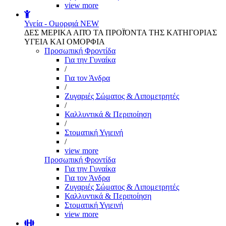
view more
Υγεία - Ομορφιά
NEW
ΔΕΣ ΜΕΡΙΚΑ ΑΠΌ ΤΑ ΠΡΟΪΌΝΤΑ ΤΗΣ ΚΑΤΗΓΟΡΙΑΣ
ΥΓΕΙΑ ΚΑΙ ΟΜΟΡΦΙΑ
Προσωπική Φροντίδα
Για την Γυναίκα
/
Για τον Άνδρα
/
Ζυγαριές Σώματος & Λιπομετρητές
/
Καλλυντικά & Περιποίηση
/
Στοματική Υγιεινή
/
view more
Προσωπική Φροντίδα
Για την Γυναίκα
Για τον Άνδρα
Ζυγαριές Σώματος & Λιπομετρητές
Καλλυντικά & Περιποίηση
Στοματική Υγιεινή
view more