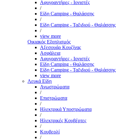
Αφυγραντήρες - Ιονιστές
/
Είδη Camping - Θαλάσσης
/
Είδη Camping - Ταξιδιού - Θαλάσσης
/
view more
Οικιακός Εξοπλισμός
Αξεσουάρ Κουζίνας
Ασφάλεια
Αφυγραντήρες - Ιονιστές
Είδη Camping - Θαλάσσης
Είδη Camping - Ταξιδιού - Θαλάσσης
view more
Λευκά Είδη
Ανωστρώματα
/
Επιστρώματα
/
Ηλεκτρικά Υποστρώματα
/
Ηλεκτρικές Κουβέρτες
/
Κουβερλί
/