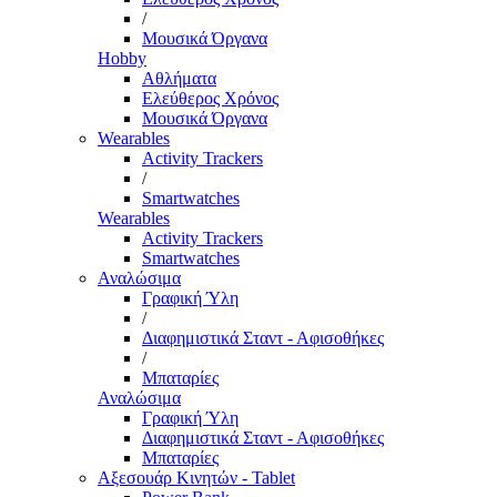
/
Μουσικά Όργανα
Hobby
Αθλήματα
Ελεύθερος Χρόνος
Μουσικά Όργανα
Wearables
Activity Trackers
/
Smartwatches
Wearables
Activity Trackers
Smartwatches
Αναλώσιμα
Γραφική Ύλη
/
Διαφημιστικά Σταντ - Αφισοθήκες
/
Μπαταρίες
Αναλώσιμα
Γραφική Ύλη
Διαφημιστικά Σταντ - Αφισοθήκες
Μπαταρίες
Αξεσουάρ Κινητών - Tablet