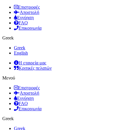
Επιστροφές
Αποστολή
Εγγύηση
FAQ
Επικοινωνία
Greek
Greek
English
Η εταιρεία μας
Κριτικές πελατών
Μενού
Επιστροφές
Αποστολή
Εγγύηση
FAQ
Επικοινωνία
Greek
Greek