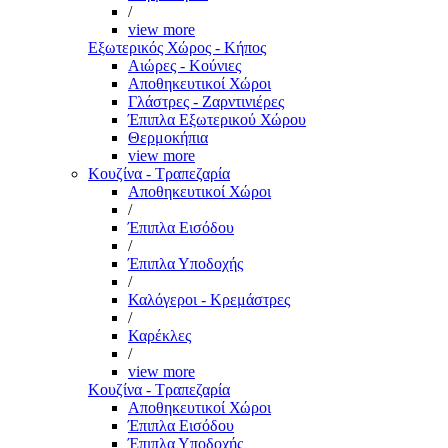
/
view more
Εξωτερικός Χώρος - Κήπος
Αιώρες - Κούνιες
Αποθηκευτικοί Χώροι
Γλάστρες - Ζαρντινιέρες
Έπιπλα Εξωτερικού Χώρου
Θερμοκήπια
view more
Κουζίνα - Τραπεζαρία
Αποθηκευτικοί Χώροι
/
Έπιπλα Εισόδου
/
Έπιπλα Υποδοχής
/
Καλόγεροι - Κρεμάστρες
/
Καρέκλες
/
view more
Κουζίνα - Τραπεζαρία
Αποθηκευτικοί Χώροι
Έπιπλα Εισόδου
Έπιπλα Υποδοχής