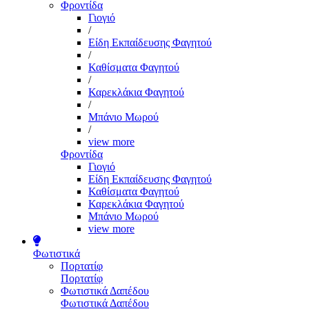
Φροντίδα
Γιογιό
/
Είδη Εκπαίδευσης Φαγητού
/
Καθίσματα Φαγητού
/
Καρεκλάκια Φαγητού
/
Μπάνιο Μωρού
/
view more
Φροντίδα
Γιογιό
Είδη Εκπαίδευσης Φαγητού
Καθίσματα Φαγητού
Καρεκλάκια Φαγητού
Μπάνιο Μωρού
view more
Φωτιστικά
Πορτατίφ
Πορτατίφ
Φωτιστικά Δαπέδου
Φωτιστικά Δαπέδου