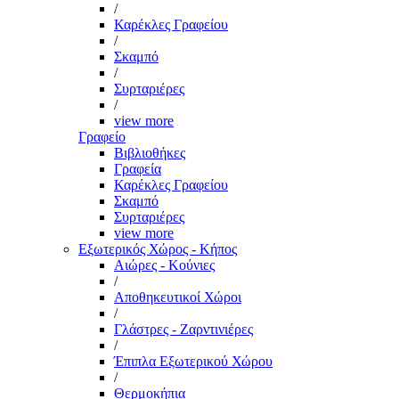
/
Καρέκλες Γραφείου
/
Σκαμπό
/
Συρταριέρες
/
view more
Γραφείο
Βιβλιοθήκες
Γραφεία
Καρέκλες Γραφείου
Σκαμπό
Συρταριέρες
view more
Εξωτερικός Χώρος - Κήπος
Αιώρες - Κούνιες
/
Αποθηκευτικοί Χώροι
/
Γλάστρες - Ζαρντινιέρες
/
Έπιπλα Εξωτερικού Χώρου
/
Θερμοκήπια