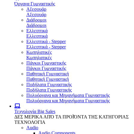
Όργανα Γυμναστικής
Αξεσουάρ
Αξεσουάρ
Διάδρομοι
Διάδρομοι
Ελλειπτικά
Ελλειπτικά
Ελλειπτικά - Stepper
Ελλειπτικά - Stepper
Κωπηλατικές
Κωπηλατικές
Πάγκοι Γυμναστικής
Πάγκοι Γυμναστικής
Παθητική Γυμναστική
Παθητική Γυμναστική
Ποδήλατα Γυμναστικής
Ποδήλατα Γυμναστικής
Πολυόργανα και Μηχανήματα Γυμναστικής
Πολυόργανα και Μηχανήματα Γυμναστικής
Τεχνολογία
Big Sales
ΔΕΣ ΜΕΡΙΚΑ ΑΠΌ ΤΑ ΠΡΟΪΌΝΤΑ ΤΗΣ ΚΑΤΗΓΟΡΙΑΣ
ΤΕΧΝΟΛΟΓΙΑ
Audio
Audio Components