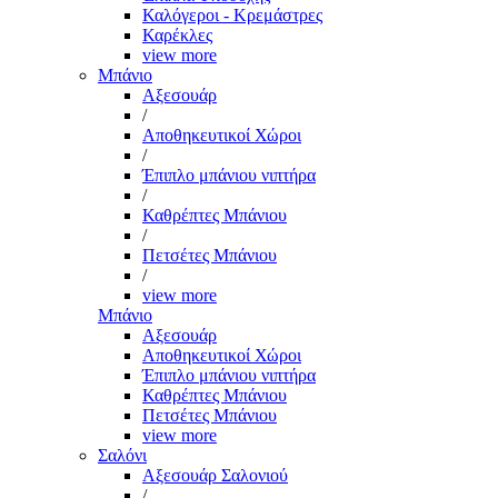
Καλόγεροι - Κρεμάστρες
Καρέκλες
view more
Μπάνιο
Αξεσουάρ
/
Αποθηκευτικοί Χώροι
/
Έπιπλο μπάνιου νιπτήρα
/
Καθρέπτες Μπάνιου
/
Πετσέτες Μπάνιου
/
view more
Μπάνιο
Αξεσουάρ
Αποθηκευτικοί Χώροι
Έπιπλο μπάνιου νιπτήρα
Καθρέπτες Μπάνιου
Πετσέτες Μπάνιου
view more
Σαλόνι
Αξεσουάρ Σαλονιού
/