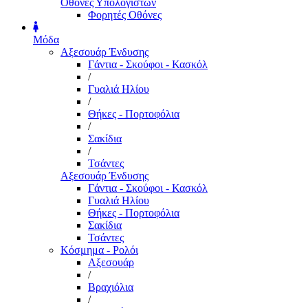
Οθόνες Υπολογιστών
Φορητές Οθόνες
Μόδα
Αξεσουάρ Ένδυσης
Γάντια - Σκούφοι - Κασκόλ
/
Γυαλιά Ηλίου
/
Θήκες - Πορτοφόλια
/
Σακίδια
/
Τσάντες
Αξεσουάρ Ένδυσης
Γάντια - Σκούφοι - Κασκόλ
Γυαλιά Ηλίου
Θήκες - Πορτοφόλια
Σακίδια
Τσάντες
Κόσμημα - Ρολόι
Αξεσουάρ
/
Βραχιόλια
/