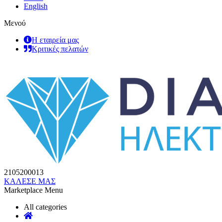
English
Μενού
Η εταιρεία μας
Κριτικές πελατών
2105200013
ΚΑΛΕΣΕ ΜΑΣ
Marketplace Menu
All categories