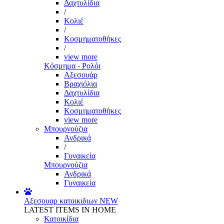
Δαχτυλίδια
/
Κολιέ
/
Κοσμηματοθήκες
/
view more
Κόσμημα - Ρολόι
Αξεσουάρ
Βραχιόλια
Δαχτυλίδια
Κολιέ
Κοσμηματοθήκες
view more
Μπουρνούζια
Ανδρικά
/
Γυναικεία
Μπουρνούζια
Ανδρικά
Γυναικεία
Αξεσουαρ κατοικιδιων
NEW
LATEST ITEMS IN HOME
Κατοικίδια