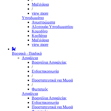
Μαξιλάρια
/
view more
Υπνοδωμάτιο
Ανωστρώματα
Αξεσουάρ Υπνοδωματίου
Κομοδίνο
Κρεβάτια
Μαξιλάρια
view more
Βρεφικά - Παιδικά
Ασφάλεια
Βραχιόλια Ασφαλείας
/
Ενδοεπικοινωνία
/
Προστατευτικά για Μωρά
/
Φωτισμός
Ασφάλεια
Βραχιόλια Ασφαλείας
Ενδοεπικοινωνία
Προστατευτικά για Μωρά