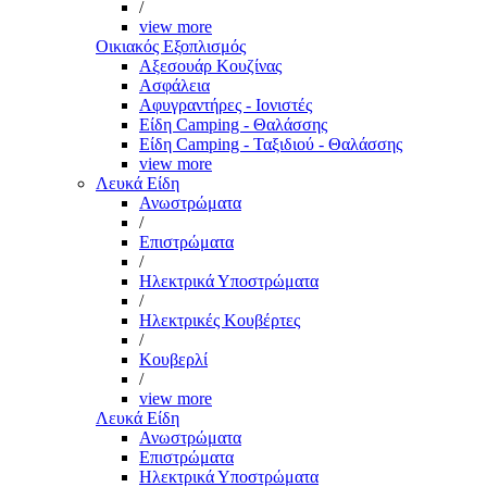
/
view more
Οικιακός Εξοπλισμός
Αξεσουάρ Κουζίνας
Ασφάλεια
Αφυγραντήρες - Ιονιστές
Είδη Camping - Θαλάσσης
Είδη Camping - Ταξιδιού - Θαλάσσης
view more
Λευκά Είδη
Ανωστρώματα
/
Επιστρώματα
/
Ηλεκτρικά Υποστρώματα
/
Ηλεκτρικές Κουβέρτες
/
Κουβερλί
/
view more
Λευκά Είδη
Ανωστρώματα
Επιστρώματα
Ηλεκτρικά Υποστρώματα