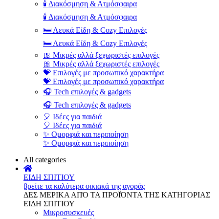
🕯️ Διακόσμηση & Ατμόσφαιρα
🕯️ Διακόσμηση & Ατμόσφαιρα
🛏️ Λευκά Είδη & Cozy Επιλογές
🛏️ Λευκά Είδη & Cozy Επιλογές
🎀 Μικρές αλλά ξεχωριστές επιλογές
🎀 Μικρές αλλά ξεχωριστές επιλογές
💝 Επιλογές με προσωπικό χαρακτήρα
💝 Επιλογές με προσωπικό χαρακτήρα
🎧 Tech επιλογές & gadgets
🎧 Tech επιλογές & gadgets
🎈 Ιδέες για παιδιά
🎈 Ιδέες για παιδιά
✨ Ομορφιά και περιποίηση
✨ Ομορφιά και περιποίηση
All categories
ΕΙΔΗ ΣΠΙΤΙΟΥ
βρείτε τα καλύτερα οικιακά της αγοράς
ΔΕΣ ΜΕΡΙΚΑ ΑΠΌ ΤΑ ΠΡΟΪΌΝΤΑ ΤΗΣ ΚΑΤΗΓΟΡΙΑΣ
ΕΙΔΗ ΣΠΙΤΙΟΥ
Μικροσυσκευές