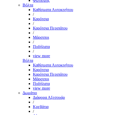
Φωτισμός
Βόλτα
Καθίσματα Αυτοκινήτου
/
Καρότσια
/
Καρότσια Περιπάτου
/
Μάρσιποι
/
Ποδήλατα
/
view more
Βόλτα
Καθίσματα Αυτοκινήτου
Καρότσια
Καρότσια Περιπάτου
Μάρσιποι
Ποδήλατα
view more
Δωμάτιο
Διάφορα Αξεσουάρ
/
Κρεβάτια
/