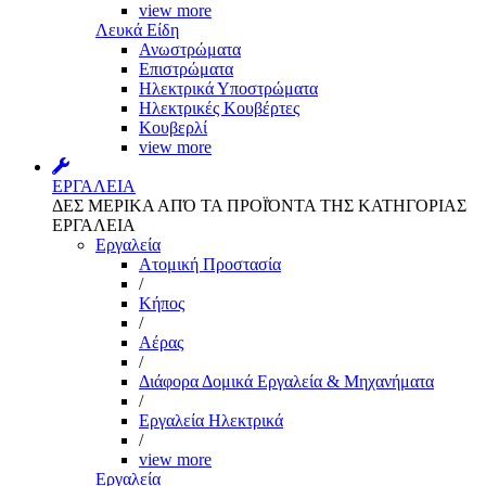
view more
Λευκά Είδη
Ανωστρώματα
Επιστρώματα
Ηλεκτρικά Υποστρώματα
Ηλεκτρικές Κουβέρτες
Κουβερλί
view more
ΕΡΓΑΛΕΙΑ
ΔΕΣ ΜΕΡΙΚΑ ΑΠΌ ΤΑ ΠΡΟΪΌΝΤΑ ΤΗΣ ΚΑΤΗΓΟΡΙΑΣ
ΕΡΓΑΛΕΙΑ
Εργαλεία
Aτομική Προστασία
/
Kήπος
/
Αέρας
/
Διάφορα Δομικά Εργαλεία & Μηχανήματα
/
Εργαλεία Ηλεκτρικά
/
view more
Εργαλεία