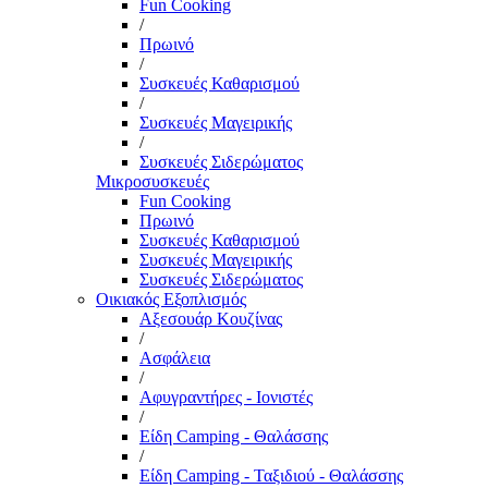
Fun Cooking
/
Πρωινό
/
Συσκευές Καθαρισμού
/
Συσκευές Μαγειρικής
/
Συσκευές Σιδερώματος
Μικροσυσκευές
Fun Cooking
Πρωινό
Συσκευές Καθαρισμού
Συσκευές Μαγειρικής
Συσκευές Σιδερώματος
Οικιακός Εξοπλισμός
Αξεσουάρ Κουζίνας
/
Ασφάλεια
/
Αφυγραντήρες - Ιονιστές
/
Είδη Camping - Θαλάσσης
/
Είδη Camping - Ταξιδιού - Θαλάσσης