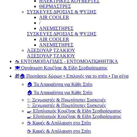
ΗΛΕΚΤΡΙΚΕΣ ΚΟΥΒΕΡΤΕΣ
ΘΕΡΜΑΣΤΡΕΣ
ΣΥΣΚΕΥΕΣ ΔΡΟΣΙΑΣ & ΨΥΞΗΣ
AIR COOLER
/
ΑΝΕΜΙΣΤΗΡΕΣ
ΣΥΣΚΕΥΕΣ ΔΡΟΣΙΑΣ & ΨΥΞΗΣ
AIR COOLER
ΑΝΕΜΙΣΤΗΡΕΣ
ΑΞΕΣΟΥΑΡ ΤΖΑΚΙΟΥ
ΑΞΕΣΟΥΑΡ ΤΖΑΚΙΟΥ
🦟 ΕΝΤΟΜΟΠΑΓΙΔΕΣ - ΕΝΤΟΜΟΑΠΩΘΗΤΙΚΑ
🍽️ Οργάνωση Κουζίνας & Είδη Σερβιρίσματος
🎁🏠 Προτάσεις δώρων • Επιλογές για το σπίτι • Για σένα
🏠 Τα Απαραίτητα για Κάθε Σπίτι
🏠 Τα Απαραίτητα για Κάθε Σπίτι
✨ Ξεχωριστές & Πρωτότυπες Συσκευές
✨ Ξεχωριστές & Πρωτότυπες Συσκευές
🍳 Εξοπλισμός Κουζίνας & Είδη Σερβιρίσματος
🍳 Εξοπλισμός Κουζίνας & Είδη Σερβιρίσματος
☕ Καφές & Απόλαυση στο Σπίτι
☕ Καφές & Απόλαυση στο Σπίτι