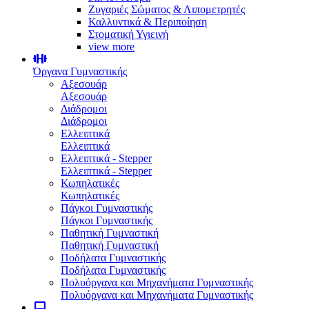
Ζυγαριές Σώματος & Λιπομετρητές
Καλλυντικά & Περιποίηση
Στοματική Υγιεινή
view more
Όργανα Γυμναστικής
Αξεσουάρ
Αξεσουάρ
Διάδρομοι
Διάδρομοι
Ελλειπτικά
Ελλειπτικά
Ελλειπτικά - Stepper
Ελλειπτικά - Stepper
Κωπηλατικές
Κωπηλατικές
Πάγκοι Γυμναστικής
Πάγκοι Γυμναστικής
Παθητική Γυμναστική
Παθητική Γυμναστική
Ποδήλατα Γυμναστικής
Ποδήλατα Γυμναστικής
Πολυόργανα και Μηχανήματα Γυμναστικής
Πολυόργανα και Μηχανήματα Γυμναστικής