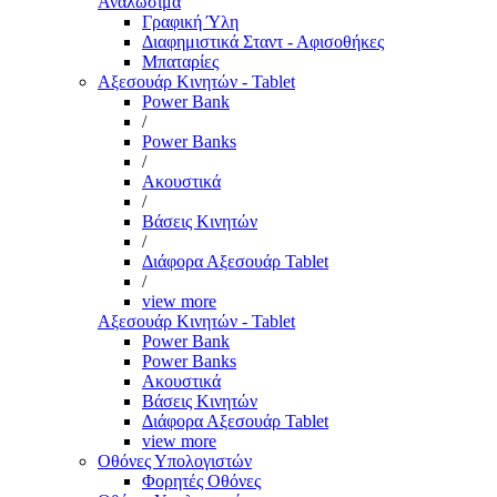
Αναλώσιμα
Γραφική Ύλη
Διαφημιστικά Σταντ - Αφισοθήκες
Μπαταρίες
Αξεσουάρ Κινητών - Tablet
Power Bank
/
Power Banks
/
Ακουστικά
/
Βάσεις Κινητών
/
Διάφορα Αξεσουάρ Tablet
/
view more
Αξεσουάρ Κινητών - Tablet
Power Bank
Power Banks
Ακουστικά
Βάσεις Κινητών
Διάφορα Αξεσουάρ Tablet
view more
Οθόνες Υπολογιστών
Φορητές Οθόνες