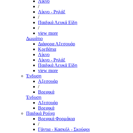
Λίκνο
/
Λίκνο - Ρηλάξ
/
Παιδικά Λευκά Είδη
/
view more
Δωμάτιο
Διάφορα Αξεσουάρ
Κρεβάτια
Λίκνο
Λίκνο - Ρηλάξ
Παιδικά Λευκά Είδη
view more
Ένδυση
Αξεσουάρ
/
Βρεφικά
Ένδυση
Αξεσουάρ
Βρεφικά
Παιδικά Ρούχα
Βρεφικά Φορμάκια
/
Γάντια - Κασκόλ - Σκούφοι