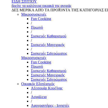
ΕΙΔΗ ΣΠΙΤΙΟΥ
βρείτε τα καλύτερα οικιακά της αγοράς
ΔΕΣ ΜΕΡΙΚΑ ΑΠΌ ΤΑ ΠΡΟΪΌΝΤΑ ΤΗΣ ΚΑΤΗΓΟΡΙΑΣ Ε
Μικροσυσκευές
Fun Cooking
/
Πρωινό
/
Συσκευές Καθαρισμού
/
Συσκευές Μαγειρικής
/
Συσκευές Σιδερώματος
Μικροσυσκευές
Fun Cooking
Πρωινό
Συσκευές Καθαρισμού
Συσκευές Μαγειρικής
Συσκευές Σιδερώματος
Οικιακός Εξοπλισμός
Αξεσουάρ Κουζίνας
/
Ασφάλεια
/
Αφυγραντήρες - Ιονιστές