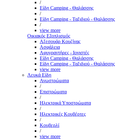
/
Είδη Camping - Θαλάσσης
/
Είδη Camping - Ταξιδιού - Θαλάσσης
/
view more
Οικιακός Εξοπλισμός
Αξεσουάρ Κουζίνας
Ασφάλεια
Αφυγραντήρες - Ιονιστές
Είδη Camping - Θαλάσσης
Είδη Camping - Ταξιδιού - Θαλάσσης
view more
Λευκά Είδη
Ανωστρώματα
/
Επιστρώματα
/
Ηλεκτρικά Υποστρώματα
/
Ηλεκτρικές Κουβέρτες
/
Κουβερλί
/
view more