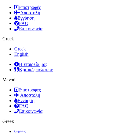
Επιστροφές
Αποστολή
Εγγύηση
FAQ
Επικοινωνία
Greek
Greek
English
Η εταιρεία μας
Κριτικές πελατών
Μενού
Επιστροφές
Αποστολή
Εγγύηση
FAQ
Επικοινωνία
Greek
Greek