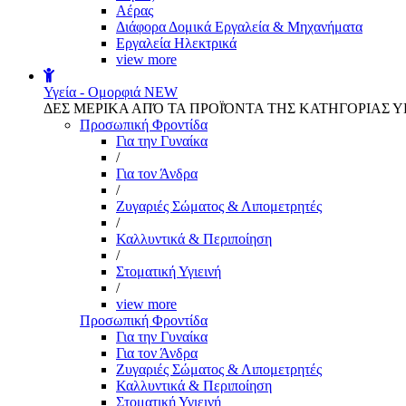
Αέρας
Διάφορα Δομικά Εργαλεία & Μηχανήματα
Εργαλεία Ηλεκτρικά
view more
Υγεία - Ομορφιά
NEW
ΔΕΣ ΜΕΡΙΚΑ ΑΠΌ ΤΑ ΠΡΟΪΌΝΤΑ ΤΗΣ ΚΑΤΗΓΟΡΙΑΣ Υ
Προσωπική Φροντίδα
Για την Γυναίκα
/
Για τον Άνδρα
/
Ζυγαριές Σώματος & Λιπομετρητές
/
Καλλυντικά & Περιποίηση
/
Στοματική Υγιεινή
/
view more
Προσωπική Φροντίδα
Για την Γυναίκα
Για τον Άνδρα
Ζυγαριές Σώματος & Λιπομετρητές
Καλλυντικά & Περιποίηση
Στοματική Υγιεινή