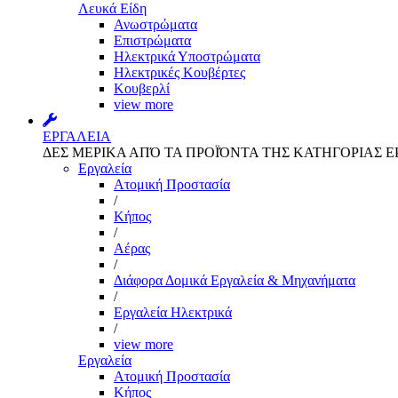
Λευκά Είδη
Ανωστρώματα
Επιστρώματα
Ηλεκτρικά Υποστρώματα
Ηλεκτρικές Κουβέρτες
Κουβερλί
view more
ΕΡΓΑΛΕΙΑ
ΔΕΣ ΜΕΡΙΚΑ ΑΠΌ ΤΑ ΠΡΟΪΌΝΤΑ ΤΗΣ ΚΑΤΗΓΟΡΙΑΣ Ε
Εργαλεία
Aτομική Προστασία
/
Kήπος
/
Αέρας
/
Διάφορα Δομικά Εργαλεία & Μηχανήματα
/
Εργαλεία Ηλεκτρικά
/
view more
Εργαλεία
Aτομική Προστασία
Kήπος