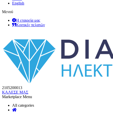
English
Μενού
Η εταιρεία μας
Κριτικές πελατών
2105200013
ΚΑΛΕΣΕ ΜΑΣ
Marketplace Menu
All categories