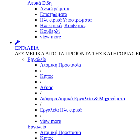
Λευκά Είδη
Ανωστρώματα
Επιστρώματα
Ηλεκτρικά Υποστρώματα
Ηλεκτρικές Κουβέρτες
Κουβερλί
view more
ΕΡΓΑΛΕΙΑ
ΔΕΣ ΜΕΡΙΚΑ ΑΠΌ ΤΑ ΠΡΟΪΌΝΤΑ ΤΗΣ ΚΑΤΗΓΟΡΙΑΣ Ε
Εργαλεία
Aτομική Προστασία
/
Kήπος
/
Αέρας
/
Διάφορα Δομικά Εργαλεία & Μηχανήματα
/
Εργαλεία Ηλεκτρικά
/
view more
Εργαλεία
Aτομική Προστασία
Kήπος