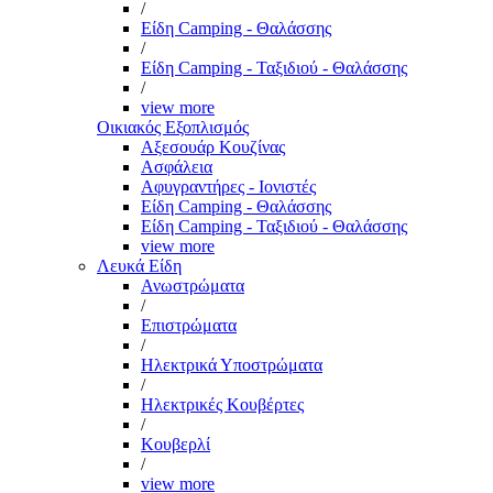
/
Είδη Camping - Θαλάσσης
/
Είδη Camping - Ταξιδιού - Θαλάσσης
/
view more
Οικιακός Εξοπλισμός
Αξεσουάρ Κουζίνας
Ασφάλεια
Αφυγραντήρες - Ιονιστές
Είδη Camping - Θαλάσσης
Είδη Camping - Ταξιδιού - Θαλάσσης
view more
Λευκά Είδη
Ανωστρώματα
/
Επιστρώματα
/
Ηλεκτρικά Υποστρώματα
/
Ηλεκτρικές Κουβέρτες
/
Κουβερλί
/
view more