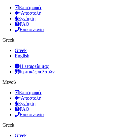
Επιστροφές
Αποστολή
Εγγύηση
FAQ
Επικοινωνία
Greek
Greek
English
Η εταιρεία μας
Κριτικές πελατών
Μενού
Επιστροφές
Αποστολή
Εγγύηση
FAQ
Επικοινωνία
Greek
Greek