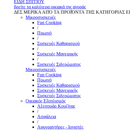
ΕΙΔΗ ΣΠΙΤΙΟΥ
βρείτε τα καλύτερα οικιακά της αγοράς
ΔΕΣ ΜΕΡΙΚΑ ΑΠΌ ΤΑ ΠΡΟΪΌΝΤΑ ΤΗΣ ΚΑΤΗΓΟΡΙΑΣ Ε
Μικροσυσκευές
Fun Cooking
/
Πρωινό
/
Συσκευές Καθαρισμού
/
Συσκευές Μαγειρικής
/
Συσκευές Σιδερώματος
Μικροσυσκευές
Fun Cooking
Πρωινό
Συσκευές Καθαρισμού
Συσκευές Μαγειρικής
Συσκευές Σιδερώματος
Οικιακός Εξοπλισμός
Αξεσουάρ Κουζίνας
/
Ασφάλεια
/
Αφυγραντήρες - Ιονιστές