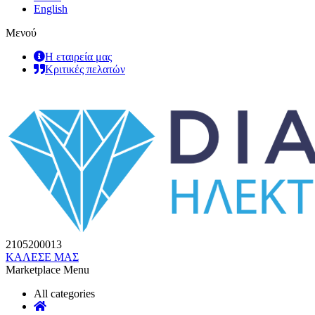
English
Μενού
Η εταιρεία μας
Κριτικές πελατών
2105200013
ΚΑΛΕΣΕ ΜΑΣ
Marketplace Menu
All categories