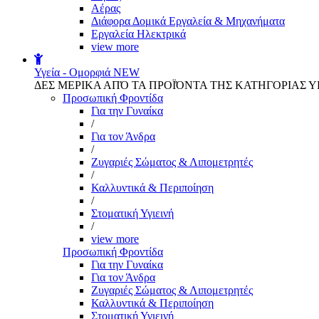
Αέρας
Διάφορα Δομικά Εργαλεία & Μηχανήματα
Εργαλεία Ηλεκτρικά
view more
Υγεία - Ομορφιά
NEW
ΔΕΣ ΜΕΡΙΚΑ ΑΠΌ ΤΑ ΠΡΟΪΌΝΤΑ ΤΗΣ ΚΑΤΗΓΟΡΙΑΣ Υ
Προσωπική Φροντίδα
Για την Γυναίκα
/
Για τον Άνδρα
/
Ζυγαριές Σώματος & Λιπομετρητές
/
Καλλυντικά & Περιποίηση
/
Στοματική Υγιεινή
/
view more
Προσωπική Φροντίδα
Για την Γυναίκα
Για τον Άνδρα
Ζυγαριές Σώματος & Λιπομετρητές
Καλλυντικά & Περιποίηση
Στοματική Υγιεινή