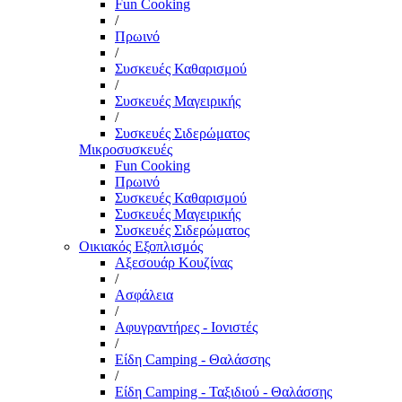
Fun Cooking
/
Πρωινό
/
Συσκευές Καθαρισμού
/
Συσκευές Μαγειρικής
/
Συσκευές Σιδερώματος
Μικροσυσκευές
Fun Cooking
Πρωινό
Συσκευές Καθαρισμού
Συσκευές Μαγειρικής
Συσκευές Σιδερώματος
Οικιακός Εξοπλισμός
Αξεσουάρ Κουζίνας
/
Ασφάλεια
/
Αφυγραντήρες - Ιονιστές
/
Είδη Camping - Θαλάσσης
/
Είδη Camping - Ταξιδιού - Θαλάσσης