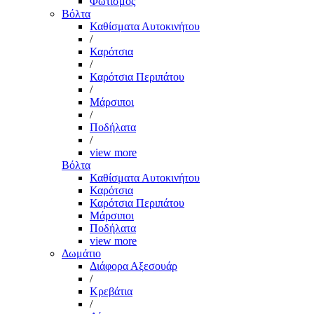
Φωτισμός
Βόλτα
Καθίσματα Αυτοκινήτου
/
Καρότσια
/
Καρότσια Περιπάτου
/
Μάρσιποι
/
Ποδήλατα
/
view more
Βόλτα
Καθίσματα Αυτοκινήτου
Καρότσια
Καρότσια Περιπάτου
Μάρσιποι
Ποδήλατα
view more
Δωμάτιο
Διάφορα Αξεσουάρ
/
Κρεβάτια
/