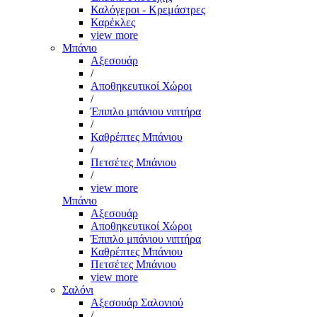
Καλόγεροι - Κρεμάστρες
Καρέκλες
view more
Μπάνιο
Αξεσουάρ
/
Αποθηκευτικοί Χώροι
/
Έπιπλο μπάνιου νιπτήρα
/
Καθρέπτες Μπάνιου
/
Πετσέτες Μπάνιου
/
view more
Μπάνιο
Αξεσουάρ
Αποθηκευτικοί Χώροι
Έπιπλο μπάνιου νιπτήρα
Καθρέπτες Μπάνιου
Πετσέτες Μπάνιου
view more
Σαλόνι
Αξεσουάρ Σαλονιού
/