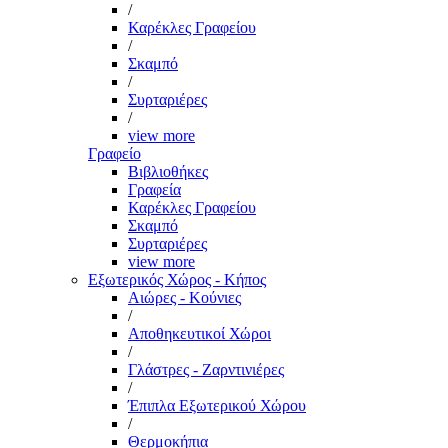
/
Καρέκλες Γραφείου
/
Σκαμπό
/
Συρταριέρες
/
view more
Γραφείο
Βιβλιοθήκες
Γραφεία
Καρέκλες Γραφείου
Σκαμπό
Συρταριέρες
view more
Εξωτερικός Χώρος - Κήπος
Αιώρες - Κούνιες
/
Αποθηκευτικοί Χώροι
/
Γλάστρες - Ζαρντινιέρες
/
Έπιπλα Εξωτερικού Χώρου
/
Θερμοκήπια