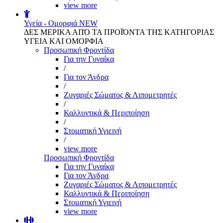
view more
Υγεία - Ομορφιά
NEW
ΔΕΣ ΜΕΡΙΚΑ ΑΠΌ ΤΑ ΠΡΟΪΌΝΤΑ ΤΗΣ ΚΑΤΗΓΟΡΙΑΣ
ΥΓΕΙΑ ΚΑΙ ΟΜΟΡΦΙΑ
Προσωπική Φροντίδα
Για την Γυναίκα
/
Για τον Άνδρα
/
Ζυγαριές Σώματος & Λιπομετρητές
/
Καλλυντικά & Περιποίηση
/
Στοματική Υγιεινή
/
view more
Προσωπική Φροντίδα
Για την Γυναίκα
Για τον Άνδρα
Ζυγαριές Σώματος & Λιπομετρητές
Καλλυντικά & Περιποίηση
Στοματική Υγιεινή
view more