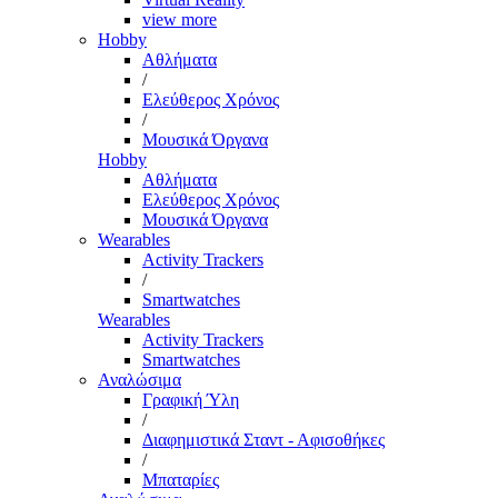
view more
Hobby
Αθλήματα
/
Ελεύθερος Χρόνος
/
Μουσικά Όργανα
Hobby
Αθλήματα
Ελεύθερος Χρόνος
Μουσικά Όργανα
Wearables
Activity Trackers
/
Smartwatches
Wearables
Activity Trackers
Smartwatches
Αναλώσιμα
Γραφική Ύλη
/
Διαφημιστικά Σταντ - Αφισοθήκες
/
Μπαταρίες