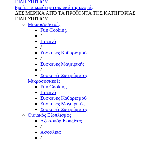
ΕΙΔΗ ΣΠΙΤΙΟΥ
βρείτε τα καλύτερα οικιακά της αγοράς
ΔΕΣ ΜΕΡΙΚΑ ΑΠΌ ΤΑ ΠΡΟΪΌΝΤΑ ΤΗΣ ΚΑΤΗΓΟΡΙΑΣ
ΕΙΔΗ ΣΠΙΤΙΟΥ
Μικροσυσκευές
Fun Cooking
/
Πρωινό
/
Συσκευές Καθαρισμού
/
Συσκευές Μαγειρικής
/
Συσκευές Σιδερώματος
Μικροσυσκευές
Fun Cooking
Πρωινό
Συσκευές Καθαρισμού
Συσκευές Μαγειρικής
Συσκευές Σιδερώματος
Οικιακός Εξοπλισμός
Αξεσουάρ Κουζίνας
/
Ασφάλεια
/