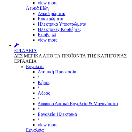
view more
Λευκά Είδη
Ανωστρώματα
Επιστρώματα
Ηλεκτρικά Υποστρώματα
Ηλεκτρικές Κουβέρτες
Κουβερλί
view more
ΕΡΓΑΛΕΙΑ
ΔΕΣ ΜΕΡΙΚΑ ΑΠΌ ΤΑ ΠΡΟΪΌΝΤΑ ΤΗΣ ΚΑΤΗΓΟΡΙΑΣ
ΕΡΓΑΛΕΙΑ
Εργαλεία
Aτομική Προστασία
/
Kήπος
/
Αέρας
/
Διάφορα Δομικά Εργαλεία & Μηχανήματα
/
Εργαλεία Ηλεκτρικά
/
view more
Εργαλεία