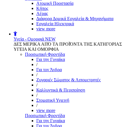
Aτομική Προστασία
Kήπος
Αέρας
Διάφορα Δομικά Εργαλεία & Μηχανήματα
Εργαλεία Ηλεκτρικά
view more
Υγεία - Ομορφιά
NEW
ΔΕΣ ΜΕΡΙΚΑ ΑΠΌ ΤΑ ΠΡΟΪΌΝΤΑ ΤΗΣ ΚΑΤΗΓΟΡΙΑΣ
ΥΓΕΙΑ ΚΑΙ ΟΜΟΡΦΙΑ
Προσωπική Φροντίδα
Για την Γυναίκα
/
Για τον Άνδρα
/
Ζυγαριές Σώματος & Λιπομετρητές
/
Καλλυντικά & Περιποίηση
/
Στοματική Υγιεινή
/
view more
Προσωπική Φροντίδα
Για την Γυναίκα
Για τον Άνδρα