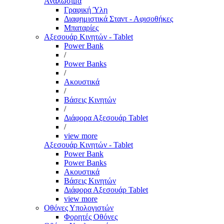
Αναλώσιμα
Γραφική Ύλη
Διαφημιστικά Σταντ - Αφισοθήκες
Μπαταρίες
Αξεσουάρ Κινητών - Tablet
Power Bank
/
Power Banks
/
Ακουστικά
/
Βάσεις Κινητών
/
Διάφορα Αξεσουάρ Tablet
/
view more
Αξεσουάρ Κινητών - Tablet
Power Bank
Power Banks
Ακουστικά
Βάσεις Κινητών
Διάφορα Αξεσουάρ Tablet
view more
Οθόνες Υπολογιστών
Φορητές Οθόνες