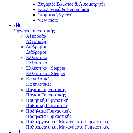
Ζυγαριές Σώματος & Λιπομετρητές
Καλλυντικά & Περιποίηση
Στοματική Υγιεινή
view more
Όργανα Γυμναστικής
Αξεσουάρ
Αξεσουάρ
Διάδρομοι
Διάδρομοι
Ελλειπτικά
Ελλειπτικά
Ελλειπτικά - Stepper
Ελλειπτικά - Stepper
Κωπηλατικές
Κωπηλατικές
Πάγκοι Γυμναστικής
Πάγκοι Γυμναστικής
Παθητική Γυμναστική
Παθητική Γυμναστική
Ποδήλατα Γυμναστικής
Ποδήλατα Γυμναστικής
Πολυόργανα και Μηχανήματα Γυμναστικής
Πολυόργανα και Μηχανήματα Γυμναστικής