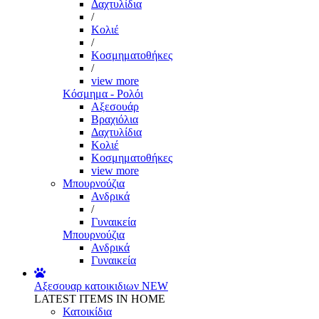
Δαχτυλίδια
/
Κολιέ
/
Κοσμηματοθήκες
/
view more
Κόσμημα - Ρολόι
Αξεσουάρ
Βραχιόλια
Δαχτυλίδια
Κολιέ
Κοσμηματοθήκες
view more
Μπουρνούζια
Ανδρικά
/
Γυναικεία
Μπουρνούζια
Ανδρικά
Γυναικεία
Αξεσουαρ κατοικιδιων
NEW
LATEST ITEMS IN HOME
Κατοικίδια