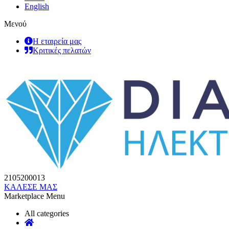
English
Μενού
Η εταιρεία μας
Κριτικές πελατών
2105200013
ΚΑΛΕΣΕ ΜΑΣ
Marketplace Menu
All categories