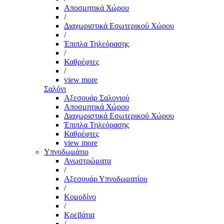
Αποσμητικά Χώρου
/
Διαχωριστικά Εσωτερικού Χώρου
/
Έπιπλα Τηλεόρασης
/
Καθρέφτες
/
view more
Σαλόνι
Αξεσουάρ Σαλονιού
Αποσμητικά Χώρου
Διαχωριστικά Εσωτερικού Χώρου
Έπιπλα Τηλεόρασης
Καθρέφτες
view more
Υπνοδωμάτιο
Ανωστρώματα
/
Αξεσουάρ Υπνοδωματίου
/
Κομοδίνο
/
Κρεβάτια
/