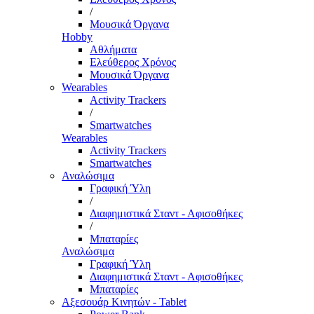
/
Μουσικά Όργανα
Hobby
Αθλήματα
Ελεύθερος Χρόνος
Μουσικά Όργανα
Wearables
Activity Trackers
/
Smartwatches
Wearables
Activity Trackers
Smartwatches
Αναλώσιμα
Γραφική Ύλη
/
Διαφημιστικά Σταντ - Αφισοθήκες
/
Μπαταρίες
Αναλώσιμα
Γραφική Ύλη
Διαφημιστικά Σταντ - Αφισοθήκες
Μπαταρίες
Αξεσουάρ Κινητών - Tablet