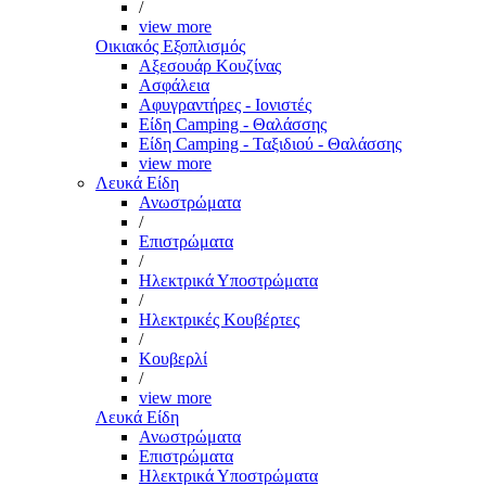
/
view more
Οικιακός Εξοπλισμός
Αξεσουάρ Κουζίνας
Ασφάλεια
Αφυγραντήρες - Ιονιστές
Είδη Camping - Θαλάσσης
Είδη Camping - Ταξιδιού - Θαλάσσης
view more
Λευκά Είδη
Ανωστρώματα
/
Επιστρώματα
/
Ηλεκτρικά Υποστρώματα
/
Ηλεκτρικές Κουβέρτες
/
Κουβερλί
/
view more
Λευκά Είδη
Ανωστρώματα
Επιστρώματα
Ηλεκτρικά Υποστρώματα