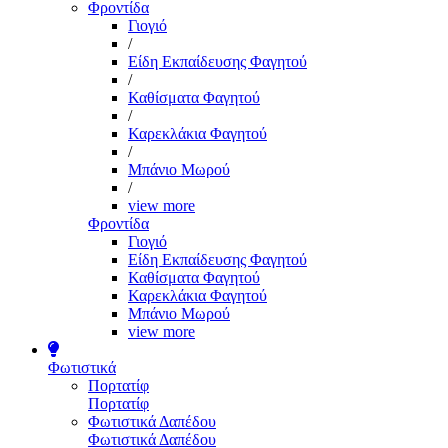
Φροντίδα
Γιογιό
/
Είδη Εκπαίδευσης Φαγητού
/
Καθίσματα Φαγητού
/
Καρεκλάκια Φαγητού
/
Μπάνιο Μωρού
/
view more
Φροντίδα
Γιογιό
Είδη Εκπαίδευσης Φαγητού
Καθίσματα Φαγητού
Καρεκλάκια Φαγητού
Μπάνιο Μωρού
view more
Φωτιστικά
Πορτατίφ
Πορτατίφ
Φωτιστικά Δαπέδου
Φωτιστικά Δαπέδου