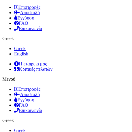
Επιστροφές
Αποστολή
Εγγύηση
FAQ
Επικοινωνία
Greek
Greek
English
Η εταιρεία μας
Κριτικές πελατών
Μενού
Επιστροφές
Αποστολή
Εγγύηση
FAQ
Επικοινωνία
Greek
Greek