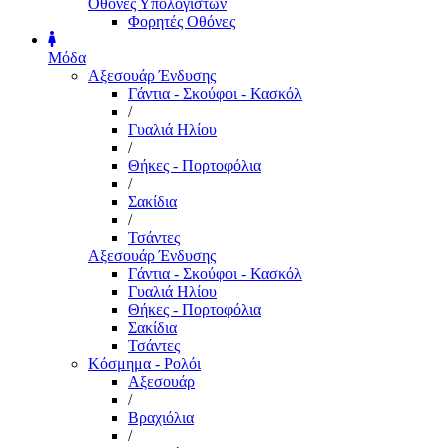
Οθόνες Υπολογιστών
Φορητές Οθόνες
Μόδα
Αξεσουάρ Ένδυσης
Γάντια - Σκούφοι - Κασκόλ
/
Γυαλιά Ηλίου
/
Θήκες - Πορτοφόλια
/
Σακίδια
/
Τσάντες
Αξεσουάρ Ένδυσης
Γάντια - Σκούφοι - Κασκόλ
Γυαλιά Ηλίου
Θήκες - Πορτοφόλια
Σακίδια
Τσάντες
Κόσμημα - Ρολόι
Αξεσουάρ
/
Βραχιόλια
/