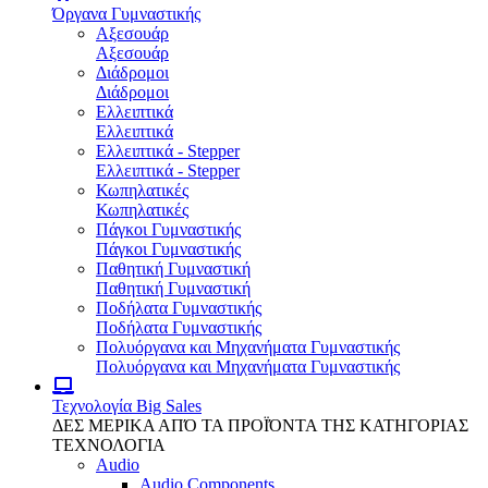
Όργανα Γυμναστικής
Αξεσουάρ
Αξεσουάρ
Διάδρομοι
Διάδρομοι
Ελλειπτικά
Ελλειπτικά
Ελλειπτικά - Stepper
Ελλειπτικά - Stepper
Κωπηλατικές
Κωπηλατικές
Πάγκοι Γυμναστικής
Πάγκοι Γυμναστικής
Παθητική Γυμναστική
Παθητική Γυμναστική
Ποδήλατα Γυμναστικής
Ποδήλατα Γυμναστικής
Πολυόργανα και Μηχανήματα Γυμναστικής
Πολυόργανα και Μηχανήματα Γυμναστικής
Τεχνολογία
Big Sales
ΔΕΣ ΜΕΡΙΚΑ ΑΠΌ ΤΑ ΠΡΟΪΌΝΤΑ ΤΗΣ ΚΑΤΗΓΟΡΙΑΣ
ΤΕΧΝΟΛΟΓΙΑ
Audio
Audio Components