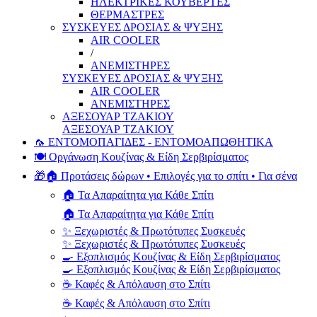
ΗΛΕΚΤΡΙΚΕΣ ΚΟΥΒΕΡΤΕΣ
ΘΕΡΜΑΣΤΡΕΣ
ΣΥΣΚΕΥΕΣ ΔΡΟΣΙΑΣ & ΨΥΞΗΣ
AIR COOLER
/
ΑΝΕΜΙΣΤΗΡΕΣ
ΣΥΣΚΕΥΕΣ ΔΡΟΣΙΑΣ & ΨΥΞΗΣ
AIR COOLER
ΑΝΕΜΙΣΤΗΡΕΣ
ΑΞΕΣΟΥΑΡ ΤΖΑΚΙΟΥ
ΑΞΕΣΟΥΑΡ ΤΖΑΚΙΟΥ
🦟 ΕΝΤΟΜΟΠΑΓΙΔΕΣ - ΕΝΤΟΜΟΑΠΩΘΗΤΙΚΑ
🍽️ Οργάνωση Κουζίνας & Είδη Σερβιρίσματος
🎁🏠 Προτάσεις δώρων • Επιλογές για το σπίτι • Για σένα
🏠 Τα Απαραίτητα για Κάθε Σπίτι
🏠 Τα Απαραίτητα για Κάθε Σπίτι
✨ Ξεχωριστές & Πρωτότυπες Συσκευές
✨ Ξεχωριστές & Πρωτότυπες Συσκευές
🍳 Εξοπλισμός Κουζίνας & Είδη Σερβιρίσματος
🍳 Εξοπλισμός Κουζίνας & Είδη Σερβιρίσματος
☕ Καφές & Απόλαυση στο Σπίτι
☕ Καφές & Απόλαυση στο Σπίτι