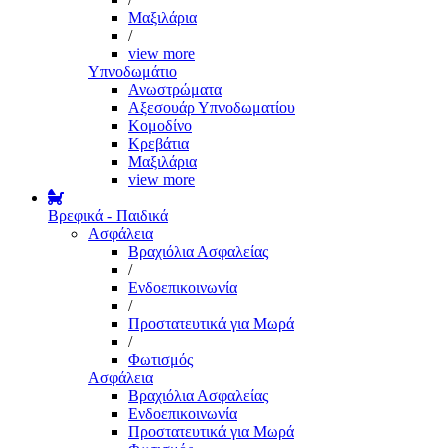
Μαξιλάρια
/
view more
Υπνοδωμάτιο
Ανωστρώματα
Αξεσουάρ Υπνοδωματίου
Κομοδίνο
Κρεβάτια
Μαξιλάρια
view more
Βρεφικά - Παιδικά
Ασφάλεια
Βραχιόλια Ασφαλείας
/
Ενδοεπικοινωνία
/
Προστατευτικά για Μωρά
/
Φωτισμός
Ασφάλεια
Βραχιόλια Ασφαλείας
Ενδοεπικοινωνία
Προστατευτικά για Μωρά