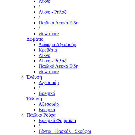
Λίκνο
/
Λίκνο - Ρηλάξ
/
Παιδικά Λευκά Είδη
/
view more
Δωμάτιο
Διάφορα Αξεσουάρ
Κρεβάτια
Λίκνο
Λίκνο - Ρηλάξ
Παιδικά Λευκά Είδη
view more
Ένδυση
Αξεσουάρ
/
Βρεφικά
Ένδυση
Αξεσουάρ
Βρεφικά
Παιδικά Ρούχα
Βρεφικά Φορμάκια
/
Γάντια - Κασκόλ - Σκούφοι