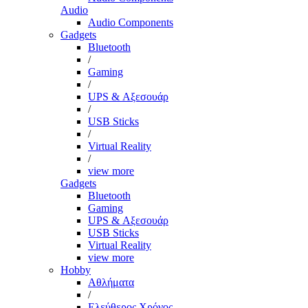
Audio
Audio Components
Gadgets
Bluetooth
/
Gaming
/
UPS & Αξεσουάρ
/
USB Sticks
/
Virtual Reality
/
view more
Gadgets
Bluetooth
Gaming
UPS & Αξεσουάρ
USB Sticks
Virtual Reality
view more
Hobby
Αθλήματα
/
Ελεύθερος Χρόνος