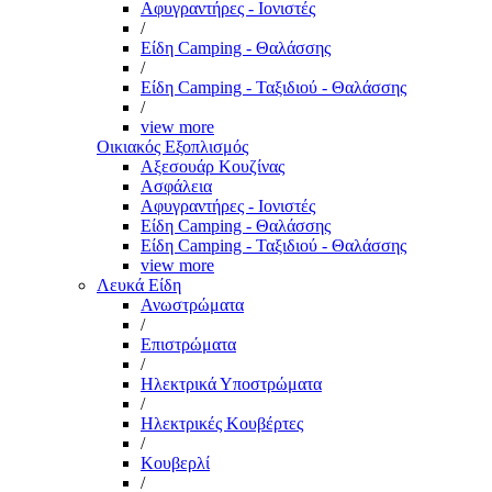
Αφυγραντήρες - Ιονιστές
/
Είδη Camping - Θαλάσσης
/
Είδη Camping - Ταξιδιού - Θαλάσσης
/
view more
Οικιακός Εξοπλισμός
Αξεσουάρ Κουζίνας
Ασφάλεια
Αφυγραντήρες - Ιονιστές
Είδη Camping - Θαλάσσης
Είδη Camping - Ταξιδιού - Θαλάσσης
view more
Λευκά Είδη
Ανωστρώματα
/
Επιστρώματα
/
Ηλεκτρικά Υποστρώματα
/
Ηλεκτρικές Κουβέρτες
/
Κουβερλί
/