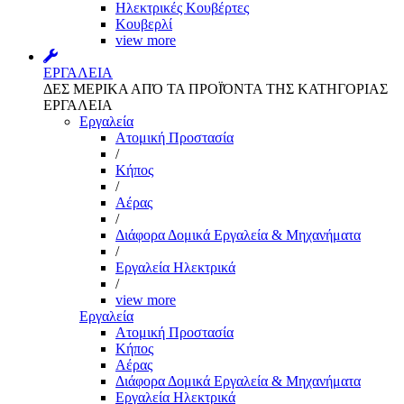
Ηλεκτρικές Κουβέρτες
Κουβερλί
view more
ΕΡΓΑΛΕΙΑ
ΔΕΣ ΜΕΡΙΚΑ ΑΠΌ ΤΑ ΠΡΟΪΌΝΤΑ ΤΗΣ ΚΑΤΗΓΟΡΙΑΣ
ΕΡΓΑΛΕΙΑ
Εργαλεία
Aτομική Προστασία
/
Kήπος
/
Αέρας
/
Διάφορα Δομικά Εργαλεία & Μηχανήματα
/
Εργαλεία Ηλεκτρικά
/
view more
Εργαλεία
Aτομική Προστασία
Kήπος
Αέρας
Διάφορα Δομικά Εργαλεία & Μηχανήματα
Εργαλεία Ηλεκτρικά