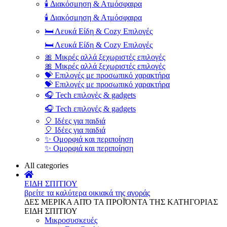
🕯️ Διακόσμηση & Ατμόσφαιρα
🕯️ Διακόσμηση & Ατμόσφαιρα
🛏️ Λευκά Είδη & Cozy Επιλογές
🛏️ Λευκά Είδη & Cozy Επιλογές
🎀 Μικρές αλλά ξεχωριστές επιλογές
🎀 Μικρές αλλά ξεχωριστές επιλογές
💝 Επιλογές με προσωπικό χαρακτήρα
💝 Επιλογές με προσωπικό χαρακτήρα
🎧 Tech επιλογές & gadgets
🎧 Tech επιλογές & gadgets
🎈 Ιδέες για παιδιά
🎈 Ιδέες για παιδιά
✨ Ομορφιά και περιποίηση
✨ Ομορφιά και περιποίηση
All categories
ΕΙΔΗ ΣΠΙΤΙΟΥ
βρείτε τα καλύτερα οικιακά της αγοράς
ΔΕΣ ΜΕΡΙΚΑ ΑΠΌ ΤΑ ΠΡΟΪΌΝΤΑ ΤΗΣ ΚΑΤΗΓΟΡΙΑΣ
ΕΙΔΗ ΣΠΙΤΙΟΥ
Μικροσυσκευές