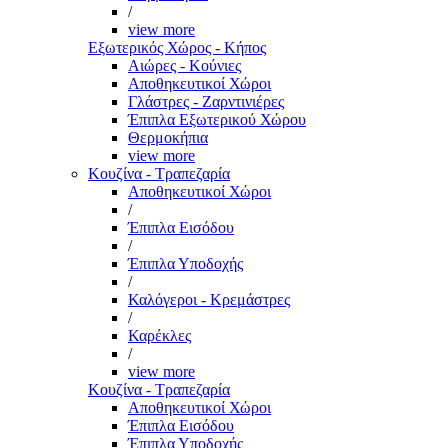
/
view more
Εξωτερικός Χώρος - Κήπος
Αιώρες - Κούνιες
Αποθηκευτικοί Χώροι
Γλάστρες - Ζαρντινιέρες
Έπιπλα Εξωτερικού Χώρου
Θερμοκήπια
view more
Κουζίνα - Τραπεζαρία
Αποθηκευτικοί Χώροι
/
Έπιπλα Εισόδου
/
Έπιπλα Υποδοχής
/
Καλόγεροι - Κρεμάστρες
/
Καρέκλες
/
view more
Κουζίνα - Τραπεζαρία
Αποθηκευτικοί Χώροι
Έπιπλα Εισόδου
Έπιπλα Υποδοχής