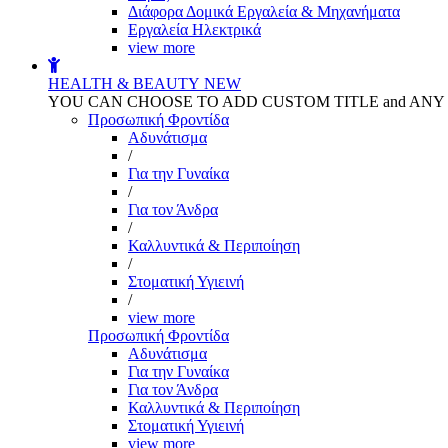
Διάφορα Δομικά Εργαλεία & Μηχανήματα
Εργαλεία Ηλεκτρικά
view more
HEALTH & BEAUTY
NEW
YOU CAN CHOOSE TO ADD CUSTOM TITLE and AN
Προσωπική Φροντίδα
Αδυνάτισμα
/
Για την Γυναίκα
/
Για τον Άνδρα
/
Καλλυντικά & Περιποίηση
/
Στοματική Υγιεινή
/
view more
Προσωπική Φροντίδα
Αδυνάτισμα
Για την Γυναίκα
Για τον Άνδρα
Καλλυντικά & Περιποίηση
Στοματική Υγιεινή
view more