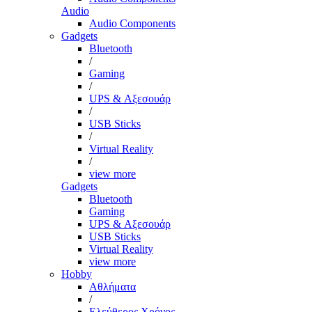
Audio
Audio Components
Gadgets
Bluetooth
/
Gaming
/
UPS & Αξεσουάρ
/
USB Sticks
/
Virtual Reality
/
view more
Gadgets
Bluetooth
Gaming
UPS & Αξεσουάρ
USB Sticks
Virtual Reality
view more
Hobby
Αθλήματα
/
Ελεύθερος Χρόνος