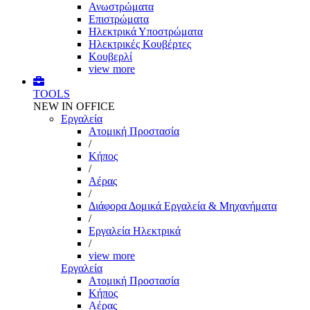
Ανωστρώματα
Επιστρώματα
Ηλεκτρικά Υποστρώματα
Ηλεκτρικές Κουβέρτες
Κουβερλί
view more
TOOLS
NEW IN OFFICE
Εργαλεία
Aτομική Προστασία
/
Kήπος
/
Αέρας
/
Διάφορα Δομικά Εργαλεία & Μηχανήματα
/
Εργαλεία Ηλεκτρικά
/
view more
Εργαλεία
Aτομική Προστασία
Kήπος
Αέρας