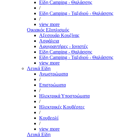
Είδη Camping - Θαλάσσης
/
Είδη Camping - Ταξιδιού - Θαλάσσης
/
view more
Οικιακός Εξοπλισμός
Αξεσουάρ Κουζίνας
Ασφάλεια
Αφυγραντήρες - Ιονιστές
Είδη Camping - Θαλάσσης
Είδη Camping - Ταξιδιού - Θαλάσσης
view more
Λευκά Είδη
Ανωστρώματα
/
Επιστρώματα
/
Ηλεκτρικά Υποστρώματα
/
Ηλεκτρικές Κουβέρτες
/
Κουβερλί
/
view more
Λευκά Είδη