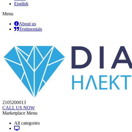
English
Menu
About us
Testimonials
2105200013
CALL US NOW
Marketplace Menu
All categories