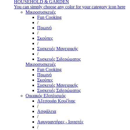
HOUSEHOLD & GARDEN
You can simply choose any color for your category icon here
Μικροσυσκευές
Fun Cooking
/
Πρωινό
/
Σκούπες
/
Συσκευές Μαγειρικής
/
Συσκευές Σιδερώματος
Μικροσυσκευές
Fun Cooking
Πρωινό
Σκούπες
Συσκευές Μαγειρικής
Συσκευές Σιδερώματος
Οικιακός Εξοπλισμός
Αξεσουάρ Κουζίνας
/
Ασφάλεια
/
Αφυγραντήρες - Ιονιστές
/