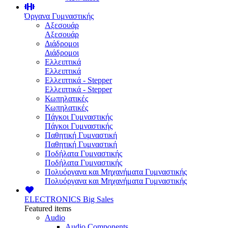
Όργανα Γυμναστικής
Αξεσουάρ
Αξεσουάρ
Διάδρομοι
Διάδρομοι
Ελλειπτικά
Ελλειπτικά
Ελλειπτικά - Stepper
Ελλειπτικά - Stepper
Κωπηλατικές
Κωπηλατικές
Πάγκοι Γυμναστικής
Πάγκοι Γυμναστικής
Παθητική Γυμναστική
Παθητική Γυμναστική
Ποδήλατα Γυμναστικής
Ποδήλατα Γυμναστικής
Πολυόργανα και Μηχανήματα Γυμναστικής
Πολυόργανα και Μηχανήματα Γυμναστικής
ELECTRONICS
Big Sales
Featured items
Audio
Audio Components