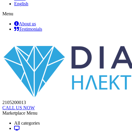
English
Menu
About us
Testimonials
2105200013
CALL US NOW
Marketplace Menu
All categories