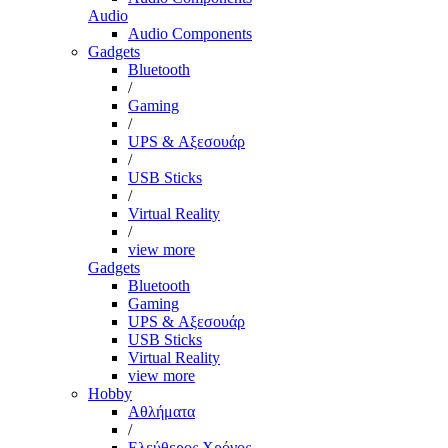
Audio
Audio Components
Gadgets
Bluetooth
/
Gaming
/
UPS & Αξεσουάρ
/
USB Sticks
/
Virtual Reality
/
view more
Gadgets
Bluetooth
Gaming
UPS & Αξεσουάρ
USB Sticks
Virtual Reality
view more
Hobby
Αθλήματα
/
Ελεύθερος Χρόνος