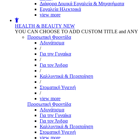
Διάφορα Δομικά Εργαλεία & Μηχανήματα
Εργαλεία Ηλεκτρικά
view more
HEALTH & BEAUTY
NEW
YOU CAN CHOOSE TO ADD CUSTOM TITLE and AN
Προσωπική Φροντίδα
Αδυνάτισμα
/
Για την Γυναίκα
/
Για τον Άνδρα
/
Καλλυντικά & Περιποίηση
/
Στοματική Υγιεινή
/
view more
Προσωπική Φροντίδα
Αδυνάτισμα
Για την Γυναίκα
Για τον Άνδρα
Καλλυντικά & Περιποίηση
Στοματική Υγιεινή
view more