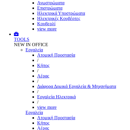
Ανωστρώματα
Επιστρώματα
Ηλεκτρικά Υποστρώματα
Ηλεκτρικές Κουβέρτες
Κουβερλί
view more
TOOLS
NEW IN OFFICE
Εργαλεία
Aτομική Προστασία
/
Kήπος
/
Αέρας
/
Διάφορα Δομικά Εργαλεία & Μηχανήματα
/
Εργαλεία Ηλεκτρικά
/
view more
Εργαλεία
Aτομική Προστασία
Kήπος
Αέρας