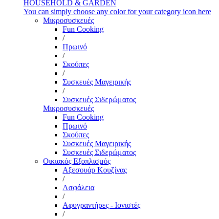
HOUSEHOLD & GARDEN
You can simply choose any color for your category icon here
Μικροσυσκευές
Fun Cooking
/
Πρωινό
/
Σκούπες
/
Συσκευές Μαγειρικής
/
Συσκευές Σιδερώματος
Μικροσυσκευές
Fun Cooking
Πρωινό
Σκούπες
Συσκευές Μαγειρικής
Συσκευές Σιδερώματος
Οικιακός Εξοπλισμός
Αξεσουάρ Κουζίνας
/
Ασφάλεια
/
Αφυγραντήρες - Ιονιστές
/