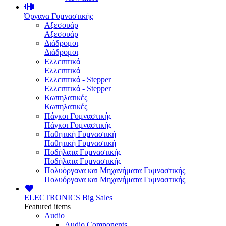
Όργανα Γυμναστικής
Αξεσουάρ
Αξεσουάρ
Διάδρομοι
Διάδρομοι
Ελλειπτικά
Ελλειπτικά
Ελλειπτικά - Stepper
Ελλειπτικά - Stepper
Κωπηλατικές
Κωπηλατικές
Πάγκοι Γυμναστικής
Πάγκοι Γυμναστικής
Παθητική Γυμναστική
Παθητική Γυμναστική
Ποδήλατα Γυμναστικής
Ποδήλατα Γυμναστικής
Πολυόργανα και Μηχανήματα Γυμναστικής
Πολυόργανα και Μηχανήματα Γυμναστικής
ELECTRONICS
Big Sales
Featured items
Audio
Audio Components