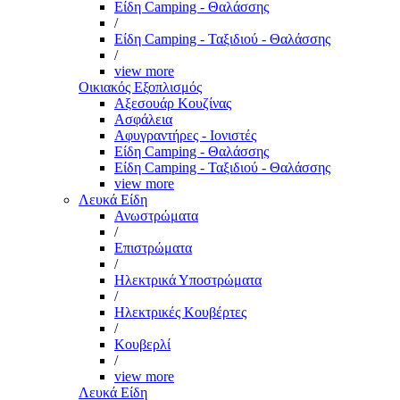
Είδη Camping - Θαλάσσης
/
Είδη Camping - Ταξιδιού - Θαλάσσης
/
view more
Οικιακός Εξοπλισμός
Αξεσουάρ Κουζίνας
Ασφάλεια
Αφυγραντήρες - Ιονιστές
Είδη Camping - Θαλάσσης
Είδη Camping - Ταξιδιού - Θαλάσσης
view more
Λευκά Είδη
Ανωστρώματα
/
Επιστρώματα
/
Ηλεκτρικά Υποστρώματα
/
Ηλεκτρικές Κουβέρτες
/
Κουβερλί
/
view more
Λευκά Είδη