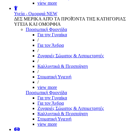
view more
Υγεία - Ομορφιά
NEW
ΔΕΣ ΜΕΡΙΚΑ ΑΠΌ ΤΑ ΠΡΟΪΌΝΤΑ ΤΗΣ ΚΑΤΗΓΟΡΙΑΣ
ΥΓΕΙΑ ΚΑΙ ΟΜΟΡΦΙΑ
Προσωπική Φροντίδα
Για την Γυναίκα
/
Για τον Άνδρα
/
Ζυγαριές Σώματος & Λιπομετρητές
/
Καλλυντικά & Περιποίηση
/
Στοματική Υγιεινή
/
view more
Προσωπική Φροντίδα
Για την Γυναίκα
Για τον Άνδρα
Ζυγαριές Σώματος & Λιπομετρητές
Καλλυντικά & Περιποίηση
Στοματική Υγιεινή
view more