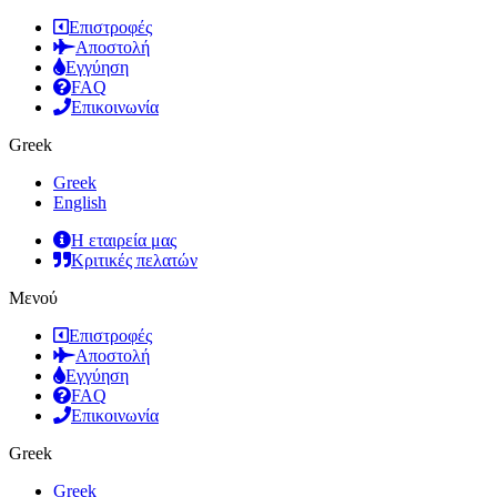
Επιστροφές
Αποστολή
Εγγύηση
FAQ
Επικοινωνία
Greek
Greek
English
Η εταιρεία μας
Κριτικές πελατών
Μενού
Επιστροφές
Αποστολή
Εγγύηση
FAQ
Επικοινωνία
Greek
Greek