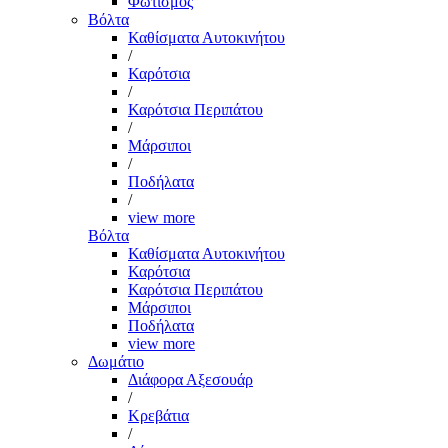
Φωτισμός
Βόλτα
Καθίσματα Αυτοκινήτου
/
Καρότσια
/
Καρότσια Περιπάτου
/
Μάρσιποι
/
Ποδήλατα
/
view more
Βόλτα
Καθίσματα Αυτοκινήτου
Καρότσια
Καρότσια Περιπάτου
Μάρσιποι
Ποδήλατα
view more
Δωμάτιο
Διάφορα Αξεσουάρ
/
Κρεβάτια
/