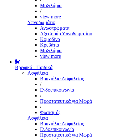
Μαξιλάρια
/
view more
Υπνοδωμάτιο
Ανωστρώματα
Αξεσουάρ Υπνοδωματίου
Κομοδίνο
Κρεβάτια
Μαξιλάρια
view more
Βρεφικά - Παιδικά
Ασφάλεια
Βραχιόλια Ασφαλείας
/
Ενδοεπικοινωνία
/
Προστατευτικά για Μωρά
/
Φωτισμός
Ασφάλεια
Βραχιόλια Ασφαλείας
Ενδοεπικοινωνία
Προστατευτικά για Μωρά