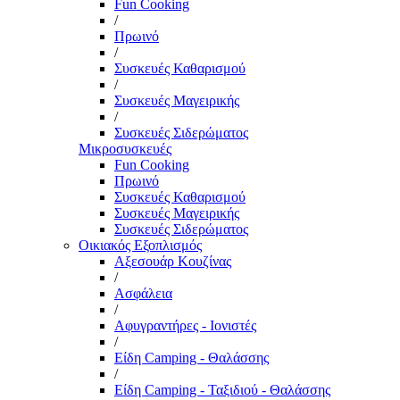
Fun Cooking
/
Πρωινό
/
Συσκευές Καθαρισμού
/
Συσκευές Μαγειρικής
/
Συσκευές Σιδερώματος
Μικροσυσκευές
Fun Cooking
Πρωινό
Συσκευές Καθαρισμού
Συσκευές Μαγειρικής
Συσκευές Σιδερώματος
Οικιακός Εξοπλισμός
Αξεσουάρ Κουζίνας
/
Ασφάλεια
/
Αφυγραντήρες - Ιονιστές
/
Είδη Camping - Θαλάσσης
/
Είδη Camping - Ταξιδιού - Θαλάσσης