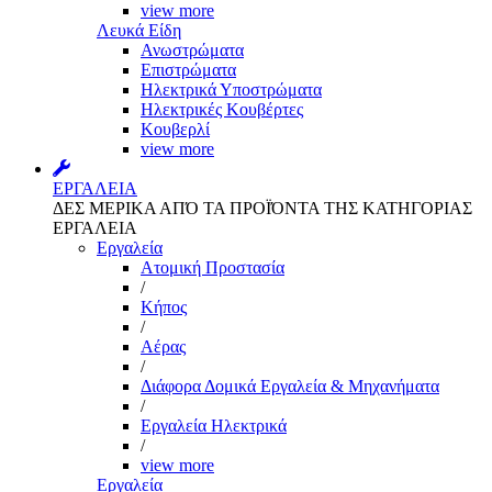
view more
Λευκά Είδη
Ανωστρώματα
Επιστρώματα
Ηλεκτρικά Υποστρώματα
Ηλεκτρικές Κουβέρτες
Κουβερλί
view more
ΕΡΓΑΛΕΙΑ
ΔΕΣ ΜΕΡΙΚΑ ΑΠΌ ΤΑ ΠΡΟΪΌΝΤΑ ΤΗΣ ΚΑΤΗΓΟΡΙΑΣ
ΕΡΓΑΛΕΙΑ
Εργαλεία
Aτομική Προστασία
/
Kήπος
/
Αέρας
/
Διάφορα Δομικά Εργαλεία & Μηχανήματα
/
Εργαλεία Ηλεκτρικά
/
view more
Εργαλεία