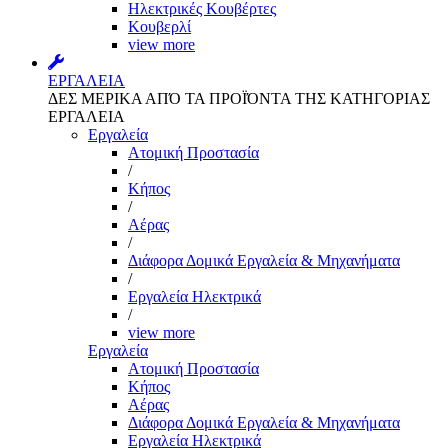
Ηλεκτρικές Κουβέρτες
Κουβερλί
view more
ΕΡΓΑΛΕΙΑ
ΔΕΣ ΜΕΡΙΚΑ ΑΠΌ ΤΑ ΠΡΟΪΌΝΤΑ ΤΗΣ ΚΑΤΗΓΟΡΙΑΣ
ΕΡΓΑΛΕΙΑ
Εργαλεία
Aτομική Προστασία
/
Kήπος
/
Αέρας
/
Διάφορα Δομικά Εργαλεία & Μηχανήματα
/
Εργαλεία Ηλεκτρικά
/
view more
Εργαλεία
Aτομική Προστασία
Kήπος
Αέρας
Διάφορα Δομικά Εργαλεία & Μηχανήματα
Εργαλεία Ηλεκτρικά