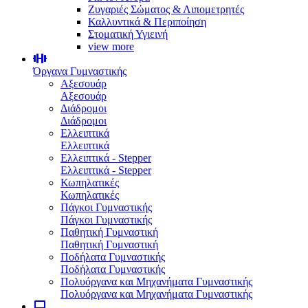
Ζυγαριές Σώματος & Λιπομετρητές
Καλλυντικά & Περιποίηση
Στοματική Υγιεινή
view more
Όργανα Γυμναστικής
Αξεσουάρ
Αξεσουάρ
Διάδρομοι
Διάδρομοι
Ελλειπτικά
Ελλειπτικά
Ελλειπτικά - Stepper
Ελλειπτικά - Stepper
Κωπηλατικές
Κωπηλατικές
Πάγκοι Γυμναστικής
Πάγκοι Γυμναστικής
Παθητική Γυμναστική
Παθητική Γυμναστική
Ποδήλατα Γυμναστικής
Ποδήλατα Γυμναστικής
Πολυόργανα και Μηχανήματα Γυμναστικής
Πολυόργανα και Μηχανήματα Γυμναστικής