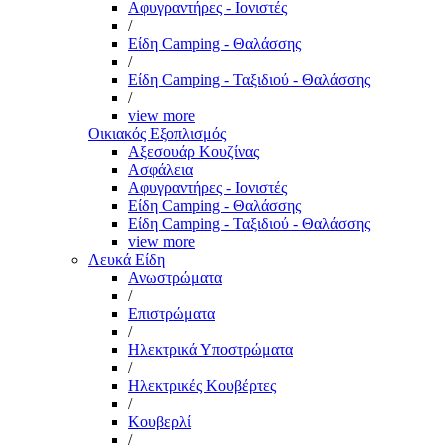
Αφυγραντήρες - Ιονιστές
/
Είδη Camping - Θαλάσσης
/
Είδη Camping - Ταξιδιού - Θαλάσσης
/
view more
Οικιακός Εξοπλισμός
Αξεσουάρ Κουζίνας
Ασφάλεια
Αφυγραντήρες - Ιονιστές
Είδη Camping - Θαλάσσης
Είδη Camping - Ταξιδιού - Θαλάσσης
view more
Λευκά Είδη
Ανωστρώματα
/
Επιστρώματα
/
Ηλεκτρικά Υποστρώματα
/
Ηλεκτρικές Κουβέρτες
/
Κουβερλί
/