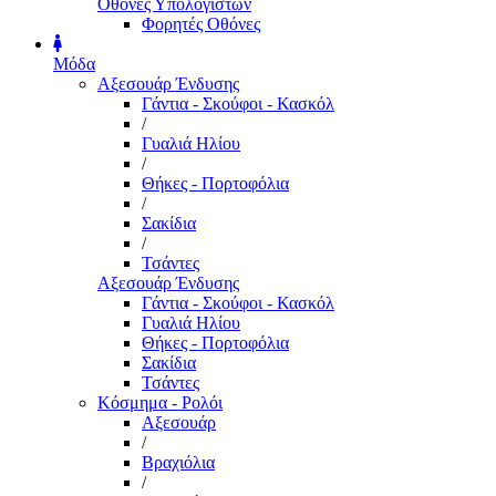
Οθόνες Υπολογιστών
Φορητές Οθόνες
Μόδα
Αξεσουάρ Ένδυσης
Γάντια - Σκούφοι - Κασκόλ
/
Γυαλιά Ηλίου
/
Θήκες - Πορτοφόλια
/
Σακίδια
/
Τσάντες
Αξεσουάρ Ένδυσης
Γάντια - Σκούφοι - Κασκόλ
Γυαλιά Ηλίου
Θήκες - Πορτοφόλια
Σακίδια
Τσάντες
Κόσμημα - Ρολόι
Αξεσουάρ
/
Βραχιόλια
/