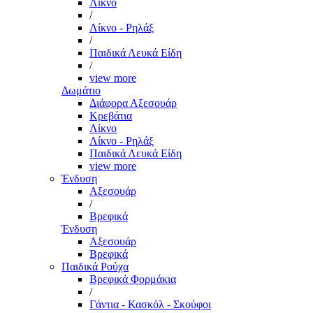
Λίκνο
/
Λίκνο - Ρηλάξ
/
Παιδικά Λευκά Είδη
/
view more
Δωμάτιο
Διάφορα Αξεσουάρ
Κρεβάτια
Λίκνο
Λίκνο - Ρηλάξ
Παιδικά Λευκά Είδη
view more
Ένδυση
Αξεσουάρ
/
Βρεφικά
Ένδυση
Αξεσουάρ
Βρεφικά
Παιδικά Ρούχα
Βρεφικά Φορμάκια
/
Γάντια - Κασκόλ - Σκούφοι