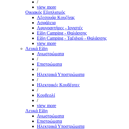
/
view more
Οικιακός Εξοπλισμός
Αξεσουάρ Κουζίνας
Ασφάλεια
Αφυγραντήρες - Ιονιστές
Είδη Camping - Θαλάσσης
Είδη Camping - Ταξιδιού - Θαλάσσης
view more
Λευκά Είδη
Ανωστρώματα
/
Επιστρώματα
/
Ηλεκτρικά Υποστρώματα
/
Ηλεκτρικές Κουβέρτες
/
Κουβερλί
/
view more
Λευκά Είδη
Ανωστρώματα
Επιστρώματα
Ηλεκτρικά Υποστρώματα