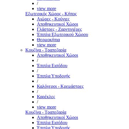
/
view more
Εξωτερικός Χώρος - Κήπος
Αιώρες - Κούνιες
Αποθηκευτικοί Χώροι
Γλάστρες - Ζαρντινιέρες
Έπιπλα Εξωτερικού Χώρου
Θερμοκήπια
view more
Κουζίνα - Τραπεζαρία
Αποθηκευτικοί Χώροι
/
Έπιπλα Εισόδου
/
Έπιπλα Υποδοχής
/
Καλόγεροι - Κρεμάστρες
/
Καρέκλες
/
view more
Κουζίνα - Τραπεζαρία
Αποθηκευτικοί Χώροι
Έπιπλα Εισόδου
Έπιπλα Υποδοχής