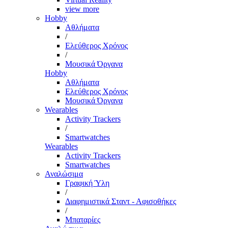
view more
Hobby
Αθλήματα
/
Ελεύθερος Χρόνος
/
Μουσικά Όργανα
Hobby
Αθλήματα
Ελεύθερος Χρόνος
Μουσικά Όργανα
Wearables
Activity Trackers
/
Smartwatches
Wearables
Activity Trackers
Smartwatches
Αναλώσιμα
Γραφική Ύλη
/
Διαφημιστικά Σταντ - Αφισοθήκες
/
Μπαταρίες