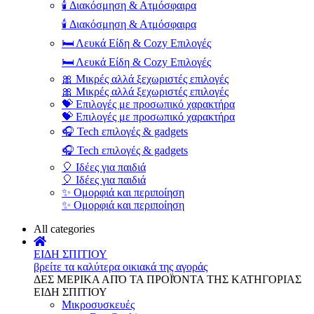
🕯️ Διακόσμηση & Ατμόσφαιρα
🕯️ Διακόσμηση & Ατμόσφαιρα
🛏️ Λευκά Είδη & Cozy Επιλογές
🛏️ Λευκά Είδη & Cozy Επιλογές
🎀 Μικρές αλλά ξεχωριστές επιλογές
🎀 Μικρές αλλά ξεχωριστές επιλογές
💝 Επιλογές με προσωπικό χαρακτήρα
💝 Επιλογές με προσωπικό χαρακτήρα
🎧 Tech επιλογές & gadgets
🎧 Tech επιλογές & gadgets
🎈 Ιδέες για παιδιά
🎈 Ιδέες για παιδιά
✨ Ομορφιά και περιποίηση
✨ Ομορφιά και περιποίηση
All categories
ΕΙΔΗ ΣΠΙΤΙΟΥ
βρείτε τα καλύτερα οικιακά της αγοράς
ΔΕΣ ΜΕΡΙΚΑ ΑΠΌ ΤΑ ΠΡΟΪΌΝΤΑ ΤΗΣ ΚΑΤΗΓΟΡΙΑΣ
ΕΙΔΗ ΣΠΙΤΙΟΥ
Μικροσυσκευές