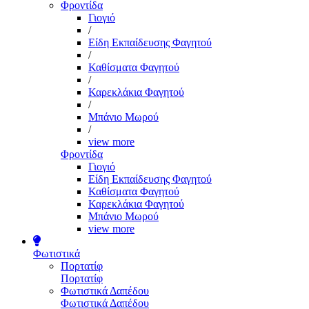
Φροντίδα
Γιογιό
/
Είδη Εκπαίδευσης Φαγητού
/
Καθίσματα Φαγητού
/
Καρεκλάκια Φαγητού
/
Μπάνιο Μωρού
/
view more
Φροντίδα
Γιογιό
Είδη Εκπαίδευσης Φαγητού
Καθίσματα Φαγητού
Καρεκλάκια Φαγητού
Μπάνιο Μωρού
view more
Φωτιστικά
Πορτατίφ
Πορτατίφ
Φωτιστικά Δαπέδου
Φωτιστικά Δαπέδου