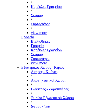
/
Καρέκλες Γραφείου
/
Σκαμπό
/
Συρταριέρες
/
view more
Γραφείο
Βιβλιοθήκες
Γραφεία
Καρέκλες Γραφείου
Σκαμπό
Συρταριέρες
view more
Εξωτερικός Χώρος - Κήπος
Αιώρες - Κούνιες
/
Αποθηκευτικοί Χώροι
/
Γλάστρες - Ζαρντινιέρες
/
Έπιπλα Εξωτερικού Χώρου
/
Θερμοκήπια