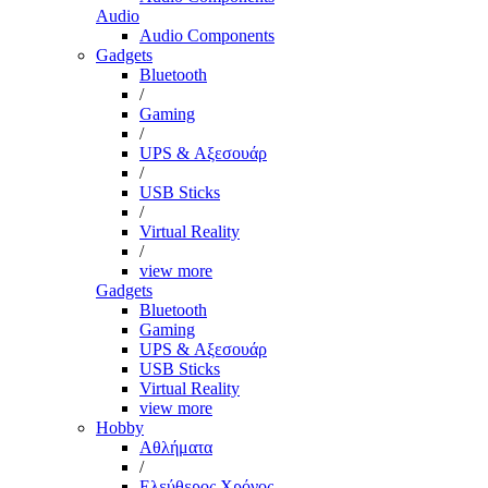
Audio
Audio Components
Gadgets
Bluetooth
/
Gaming
/
UPS & Αξεσουάρ
/
USB Sticks
/
Virtual Reality
/
view more
Gadgets
Bluetooth
Gaming
UPS & Αξεσουάρ
USB Sticks
Virtual Reality
view more
Hobby
Αθλήματα
/
Ελεύθερος Χρόνος