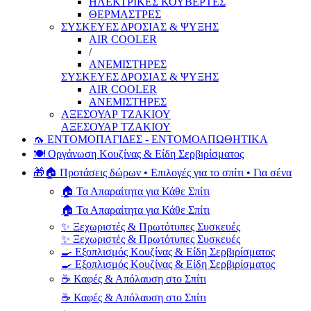
ΗΛΕΚΤΡΙΚΕΣ ΚΟΥΒΕΡΤΕΣ
ΘΕΡΜΑΣΤΡΕΣ
ΣΥΣΚΕΥΕΣ ΔΡΟΣΙΑΣ & ΨΥΞΗΣ
AIR COOLER
/
ΑΝΕΜΙΣΤΗΡΕΣ
ΣΥΣΚΕΥΕΣ ΔΡΟΣΙΑΣ & ΨΥΞΗΣ
AIR COOLER
ΑΝΕΜΙΣΤΗΡΕΣ
ΑΞΕΣΟΥΑΡ ΤΖΑΚΙΟΥ
ΑΞΕΣΟΥΑΡ ΤΖΑΚΙΟΥ
🦟 ΕΝΤΟΜΟΠΑΓΙΔΕΣ - ΕΝΤΟΜΟΑΠΩΘΗΤΙΚΑ
🍽️ Οργάνωση Κουζίνας & Είδη Σερβιρίσματος
🎁🏠 Προτάσεις δώρων • Επιλογές για το σπίτι • Για σένα
🏠 Τα Απαραίτητα για Κάθε Σπίτι
🏠 Τα Απαραίτητα για Κάθε Σπίτι
✨ Ξεχωριστές & Πρωτότυπες Συσκευές
✨ Ξεχωριστές & Πρωτότυπες Συσκευές
🍳 Εξοπλισμός Κουζίνας & Είδη Σερβιρίσματος
🍳 Εξοπλισμός Κουζίνας & Είδη Σερβιρίσματος
☕ Καφές & Απόλαυση στο Σπίτι
☕ Καφές & Απόλαυση στο Σπίτι