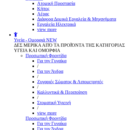
Aτομική Προστασία
Kήπος
Αέρας
Διάφορα Δομικά Εργαλεία & Μηχανήματα
Εργαλεία Ηλεκτρικά
view more
Υγεία - Ομορφιά
NEW
ΔΕΣ ΜΕΡΙΚΑ ΑΠΌ ΤΑ ΠΡΟΪΌΝΤΑ ΤΗΣ ΚΑΤΗΓΟΡΙΑΣ
ΥΓΕΙΑ ΚΑΙ ΟΜΟΡΦΙΑ
Προσωπική Φροντίδα
Για την Γυναίκα
/
Για τον Άνδρα
/
Ζυγαριές Σώματος & Λιπομετρητές
/
Καλλυντικά & Περιποίηση
/
Στοματική Υγιεινή
/
view more
Προσωπική Φροντίδα
Για την Γυναίκα
Για τον Άνδρα