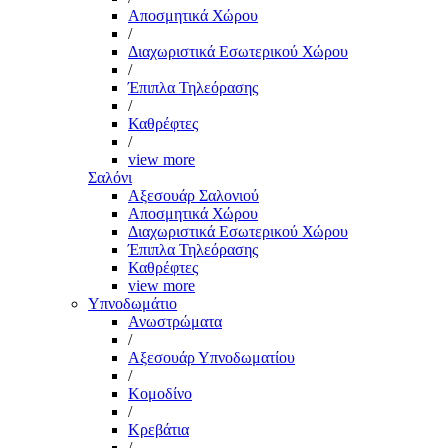
Αποσμητικά Χώρου
/
Διαχωριστικά Εσωτερικού Χώρου
/
Έπιπλα Τηλεόρασης
/
Καθρέφτες
/
view more
Σαλόνι
Αξεσουάρ Σαλονιού
Αποσμητικά Χώρου
Διαχωριστικά Εσωτερικού Χώρου
Έπιπλα Τηλεόρασης
Καθρέφτες
view more
Υπνοδωμάτιο
Ανωστρώματα
/
Αξεσουάρ Υπνοδωματίου
/
Κομοδίνο
/
Κρεβάτια
/