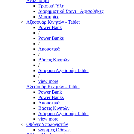
Αναλώσιμα
Γραφική Ύλη
Διαφημιστικά Σταντ - Αφισοθήκες
Μπαταρίες
Αξεσουάρ Κινητών - Tablet
Power Bank
/
Power Banks
/
Ακουστικά
/
Βάσεις Κινητών
/
Διάφορα Αξεσουάρ Tablet
/
view more
Αξεσουάρ Κινητών - Tablet
Power Bank
Power Banks
Ακουστικά
Βάσεις Κινητών
Διάφορα Αξεσουάρ Tablet
view more
Οθόνες Υπολογιστών
Φορητές Οθόνες