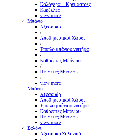
Καλόγεροι - Κρεμάστρες
Καρέκλες
view more
Μπάνιο
Αξεσουάρ
/
Αποθηκευτικοί Χώροι
/
Έπιπλο μπάνιου νιπτήρα
/
Καθρέπτες Μπάνιου
/
Πετσέτες Μπάνιου
/
view more
Μπάνιο
Αξεσουάρ
Αποθηκευτικοί Χώροι
Έπιπλο μπάνιου νιπτήρα
Καθρέπτες Μπάνιου
Πετσέτες Μπάνιου
view more
Σαλόνι
Αξεσουάρ Σαλονιού
/