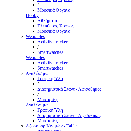
/
Μουσικά Όργανα
Hobby
Αθλήματα
Ελεύθερος Χρόνος
Μουσικά Όργανα
Wearables
Activity Trackers
/
Smartwatches
Wearables
Activity Trackers
Smartwatches
Αναλώσιμα
Γραφική Ύλη
/
Διαφημιστικά Σταντ - Αφισοθήκες
/
Μπαταρίες
Αναλώσιμα
Γραφική Ύλη
Διαφημιστικά Σταντ - Αφισοθήκες
Μπαταρίες
Αξεσουάρ Κινητών - Tablet