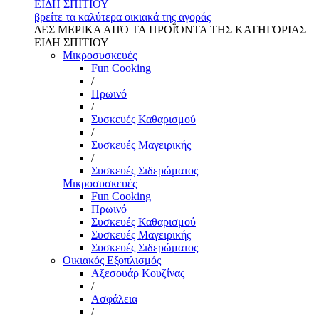
ΕΙΔΗ ΣΠΙΤΙΟΥ
βρείτε τα καλύτερα οικιακά της αγοράς
ΔΕΣ ΜΕΡΙΚΑ ΑΠΌ ΤΑ ΠΡΟΪΌΝΤΑ ΤΗΣ ΚΑΤΗΓΟΡΙΑΣ
ΕΙΔΗ ΣΠΙΤΙΟΥ
Μικροσυσκευές
Fun Cooking
/
Πρωινό
/
Συσκευές Καθαρισμού
/
Συσκευές Μαγειρικής
/
Συσκευές Σιδερώματος
Μικροσυσκευές
Fun Cooking
Πρωινό
Συσκευές Καθαρισμού
Συσκευές Μαγειρικής
Συσκευές Σιδερώματος
Οικιακός Εξοπλισμός
Αξεσουάρ Κουζίνας
/
Ασφάλεια
/