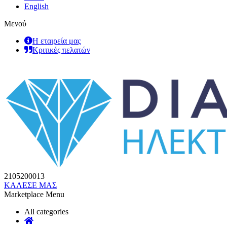
English
Μενού
Η εταιρεία μας
Κριτικές πελατών
2105200013
ΚΑΛΕΣΕ ΜΑΣ
Marketplace Menu
All categories