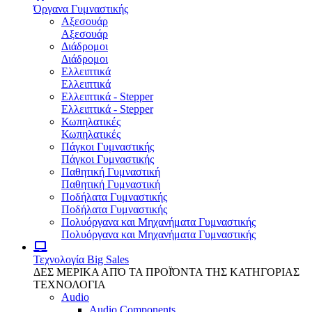
Όργανα Γυμναστικής
Αξεσουάρ
Αξεσουάρ
Διάδρομοι
Διάδρομοι
Ελλειπτικά
Ελλειπτικά
Ελλειπτικά - Stepper
Ελλειπτικά - Stepper
Κωπηλατικές
Κωπηλατικές
Πάγκοι Γυμναστικής
Πάγκοι Γυμναστικής
Παθητική Γυμναστική
Παθητική Γυμναστική
Ποδήλατα Γυμναστικής
Ποδήλατα Γυμναστικής
Πολυόργανα και Μηχανήματα Γυμναστικής
Πολυόργανα και Μηχανήματα Γυμναστικής
Τεχνολογία
Big Sales
ΔΕΣ ΜΕΡΙΚΑ ΑΠΌ ΤΑ ΠΡΟΪΌΝΤΑ ΤΗΣ ΚΑΤΗΓΟΡΙΑΣ
ΤΕΧΝΟΛΟΓΙΑ
Audio
Audio Components