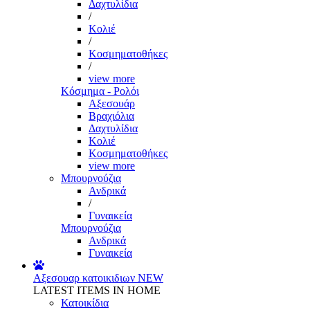
Δαχτυλίδια
/
Κολιέ
/
Κοσμηματοθήκες
/
view more
Κόσμημα - Ρολόι
Αξεσουάρ
Βραχιόλια
Δαχτυλίδια
Κολιέ
Κοσμηματοθήκες
view more
Μπουρνούζια
Ανδρικά
/
Γυναικεία
Μπουρνούζια
Ανδρικά
Γυναικεία
Αξεσουαρ κατοικιδιων
NEW
LATEST ITEMS IN HOME
Κατοικίδια