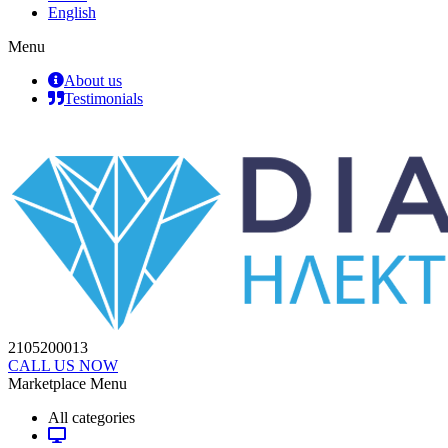
English
Menu
About us
Testimonials
2105200013
CALL US NOW
Marketplace Menu
All categories