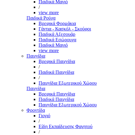
Παιδικά Μαγιό
/
view more
Παιδικά Ρούχα
Βρεφικά Φορμάκια
Γάντια - Κασκόλ - Σκούφοι
Παιδικά Αξεσουάρ
Παιδικά Εσώρουχα
Παιδικά Μαγιό
view more
Παιχνίδια
Βρεφικά Παιχνίδια
/
Παιδικά Παιχνίδια
/
Παιχνίδια Εξωτερικού Χώρου
Παιχνίδια
Βρεφικά Παιχνίδια
Παιδικά Παιχνίδια
Παιχνίδια Εξωτερικού Χώρου
Φροντίδα
Γιογιό
/
Είδη Εκπαίδευσης Φαγητού
/