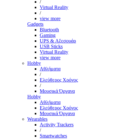
/
Virtual Reality
/
view more
Gadgets
Bluetooth
Gaming
UPS & Αξεσουάρ
USB Sticks
Virtual Reality
view more
Hobby
Αθλήματα
/
Ελεύθερος Χρόνος
/
Μουσικά Όργανα
Hobby
Αθλήματα
Ελεύθερος Χρόνος
Μουσικά Όργανα
Wearables
Activity Trackers
/
Smartwatches