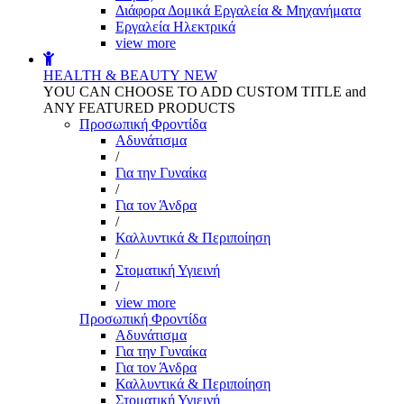
Διάφορα Δομικά Εργαλεία & Μηχανήματα
Εργαλεία Ηλεκτρικά
view more
HEALTH & BEAUTY
NEW
YOU CAN CHOOSE TO ADD CUSTOM TITLE and
ANY FEATURED PRODUCTS
Προσωπική Φροντίδα
Αδυνάτισμα
/
Για την Γυναίκα
/
Για τον Άνδρα
/
Καλλυντικά & Περιποίηση
/
Στοματική Υγιεινή
/
view more
Προσωπική Φροντίδα
Αδυνάτισμα
Για την Γυναίκα
Για τον Άνδρα
Καλλυντικά & Περιποίηση
Στοματική Υγιεινή