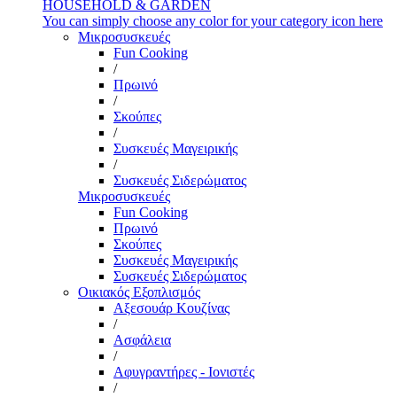
HOUSEHOLD & GARDEN
You can simply choose any color for your category icon here
Μικροσυσκευές
Fun Cooking
/
Πρωινό
/
Σκούπες
/
Συσκευές Μαγειρικής
/
Συσκευές Σιδερώματος
Μικροσυσκευές
Fun Cooking
Πρωινό
Σκούπες
Συσκευές Μαγειρικής
Συσκευές Σιδερώματος
Οικιακός Εξοπλισμός
Αξεσουάρ Κουζίνας
/
Ασφάλεια
/
Αφυγραντήρες - Ιονιστές
/