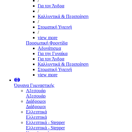
/
Για τον Άνδρα
/
Καλλυντικά & Περιποίηση
/
Στοματική Υγιεινή
/
view more
Προσωπική Φροντίδα
Αδυνάτισμα
Για την Γυναίκα
Για τον Άνδρα
Καλλυντικά & Περιποίηση
Στοματική Υγιεινή
view more
Όργανα Γυμναστικής
Αξεσουάρ
Αξεσουάρ
Διάδρομοι
Διάδρομοι
Ελλειπτικά
Ελλειπτικά
Ελλειπτικά - Stepper
Ελλειπτικά - Stepper