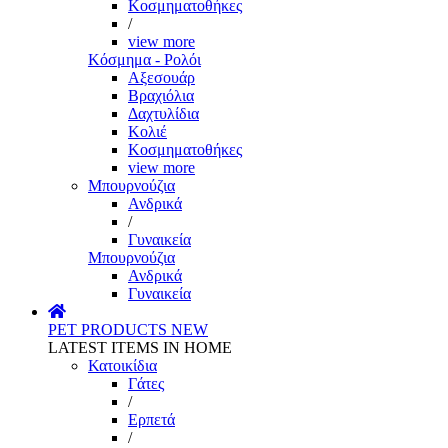
Κοσμηματοθήκες
/
view more
Κόσμημα - Ρολόι
Αξεσουάρ
Βραχιόλια
Δαχτυλίδια
Κολιέ
Κοσμηματοθήκες
view more
Μπουρνούζια
Ανδρικά
/
Γυναικεία
Μπουρνούζια
Ανδρικά
Γυναικεία
PET PRODUCTS
NEW
LATEST ITEMS IN HOME
Κατοικίδια
Γάτες
/
Ερπετά
/