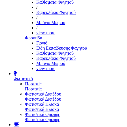
Καθίσματα Φαγητού
/
Καρεκλάκια Φαγητού
/
Μπάνιο Μωρού
/
view more
Φροντίδα
Γιογιό
Είδη Εκπαίδευσης Φαγητού
Καθίσματα Φαγητού
Καρεκλάκια Φαγητού
Μπάνιο Μωρού
view more
Φωτιστικά
Πορτατίφ
Πορτατίφ
Φωτιστικά Δαπέδου
Φωτιστικά Δαπέδου
Φωτιστικά Ηλιακά
Φωτιστικά Ηλιακά
Φωτιστικά Οροφής
Φωτιστικά Οροφής