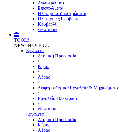
Ανωστρώματα
Επιστρώματα
Ηλεκτρικά Υποστρώματα
Ηλεκτρικές Κουβέρτες
Κουβερλί
view more
TOOLS
NEW IN OFFICE
Εργαλεία
Aτομική Προστασία
/
Kήπος
/
Αέρας
/
Διάφορα Δομικά Εργαλεία & Μηχανήματα
/
Εργαλεία Ηλεκτρικά
/
view more
Εργαλεία
Aτομική Προστασία
Kήπος
Αέρας