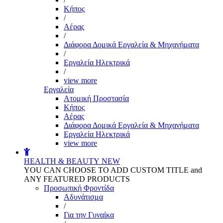
Kήπος
/
Αέρας
/
Διάφορα Δομικά Εργαλεία & Μηχανήματα
/
Εργαλεία Ηλεκτρικά
/
view more
Εργαλεία
Aτομική Προστασία
Kήπος
Αέρας
Διάφορα Δομικά Εργαλεία & Μηχανήματα
Εργαλεία Ηλεκτρικά
view more
HEALTH & BEAUTY
NEW
YOU CAN CHOOSE TO ADD CUSTOM TITLE and
ANY FEATURED PRODUCTS
Προσωπική Φροντίδα
Αδυνάτισμα
/
Για την Γυναίκα