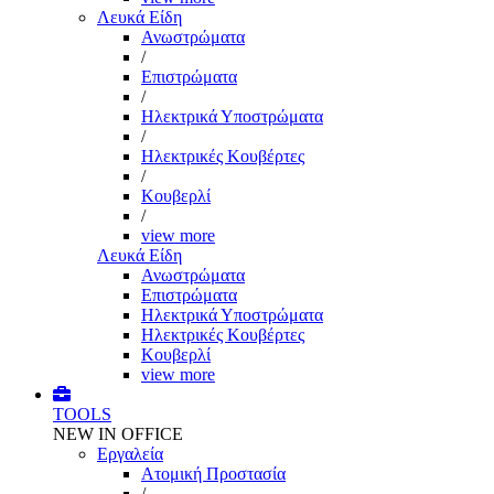
Λευκά Είδη
Ανωστρώματα
/
Επιστρώματα
/
Ηλεκτρικά Υποστρώματα
/
Ηλεκτρικές Κουβέρτες
/
Κουβερλί
/
view more
Λευκά Είδη
Ανωστρώματα
Επιστρώματα
Ηλεκτρικά Υποστρώματα
Ηλεκτρικές Κουβέρτες
Κουβερλί
view more
TOOLS
NEW IN OFFICE
Εργαλεία
Aτομική Προστασία
/