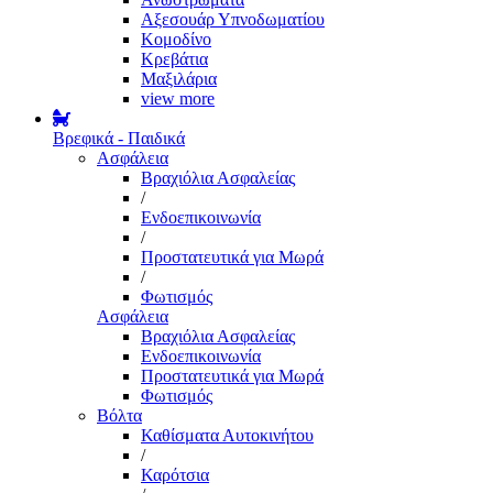
Αξεσουάρ Υπνοδωματίου
Κομοδίνο
Κρεβάτια
Μαξιλάρια
view more
Βρεφικά - Παιδικά
Ασφάλεια
Βραχιόλια Ασφαλείας
/
Ενδοεπικοινωνία
/
Προστατευτικά για Μωρά
/
Φωτισμός
Ασφάλεια
Βραχιόλια Ασφαλείας
Ενδοεπικοινωνία
Προστατευτικά για Μωρά
Φωτισμός
Βόλτα
Καθίσματα Αυτοκινήτου
/
Καρότσια