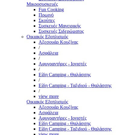
Μικροσυσκευές
Fun Cooking
Πρωινό
Σκούπες
Συσκευές Μαγειρικής
Συσκευές Σιδερώματος
Οικιακός Εξοπλισμός
Αξεσουάρ Κουζίνας
/
Ασφάλεια
/
Αφυγραντήρες - Ιονιστές
/
Είδη Camping - Θαλάσσης
/
Είδη Camping - Ταξιδιού - Θαλάσσης
/
view more
Οικιακός Εξοπλισμός
Αξεσουάρ Κουζίνας
Ασφάλεια
Αφυγραντήρες - Ιονιστές
Είδη Camping - Θαλάσσης
Είδη Camping - Ταξιδιού - Θαλάσσης
view more