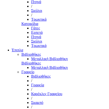
Πτηνά
/
Σκύλοι
/
Τρωκτικά
Κατοικίδια
Γάτες
Ερπετά
Πτηνά
Σκύλοι
Τρωκτικά
Έπιπλα
Βιβλιοθήκες
Μεταλλική Βιβλιοθήκη
Βιβλιοθήκες
Μεταλλική Βιβλιοθήκη
Γραφείο
Βιβλιοθήκες
/
Γραφεία
/
Καρέκλες Γραφείου
/
Σκαμπό
/