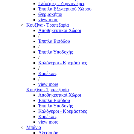
Γλάστρες - Ζαρντινιέρες
Έπιπλα Εξωτερικού Χώρου
Θερμοκήπια
view more
Κουζίνα - Τραπεζαρία
Αποθηκευτικοί Χώροι
/
Έπιπλα Εισόδου
/
Έπιπλα Υποδοχής
/
Καλόγεροι - Κρεμάστρες
/
Καρέκλες
/
view more
Κουζίνα - Τραπεζαρία
Αποθηκευτικοί Χώροι
Έπιπλα Εισόδου
Έπιπλα Υποδοχής
Καλόγεροι - Κρεμάστρες
Καρέκλες
view more
Μπάνιο
Αξεσουάρ