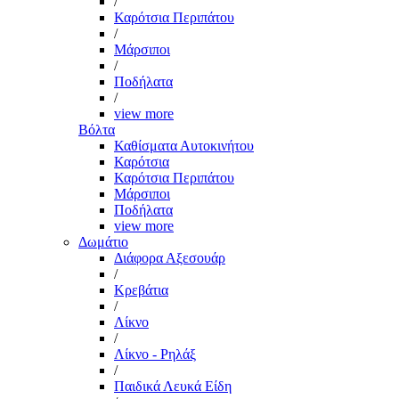
/
Καρότσια Περιπάτου
/
Μάρσιποι
/
Ποδήλατα
/
view more
Βόλτα
Καθίσματα Αυτοκινήτου
Καρότσια
Καρότσια Περιπάτου
Μάρσιποι
Ποδήλατα
view more
Δωμάτιο
Διάφορα Αξεσουάρ
/
Κρεβάτια
/
Λίκνο
/
Λίκνο - Ρηλάξ
/
Παιδικά Λευκά Είδη