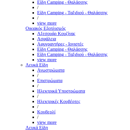
Είδη Camping - Θαλάσσης
/
Είδη Camping - Ταξιδιού - Θαλάσσης
/
view more
Οικιακός Εξοπλισμός
Αξεσουάρ Κουζίνας
Ασφάλεια
Αφυγραντήρες - Ιονιστές
Είδη Camping - Θαλάσσης
Είδη Camping - Ταξιδιού - Θαλάσσης
view more
Λευκά Είδη
Ανωστρώματα
/
Επιστρώματα
/
Ηλεκτρικά Υποστρώματα
/
Ηλεκτρικές Κουβέρτες
/
Κουβερλί
/
view more
Λευκά Είδη