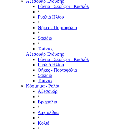
Αξεσουάρ Ένδυσης
Γάντια - Σκούφοι - Κασκόλ
/
Γυαλιά Ηλίου
/
Θήκες - Πορτοφόλια
/
Σακίδια
/
Τσάντες
Αξεσουάρ Ένδυσης
Γάντια - Σκούφοι - Κασκόλ
Γυαλιά Ηλίου
Θήκες - Πορτοφόλια
Σακίδια
Τσάντες
Κόσμημα - Ρολόι
Αξεσουάρ
/
Βραχιόλια
/
Δαχτυλίδια
/
Κολιέ
/