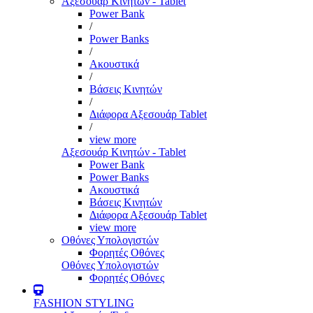
Αξεσουάρ Κινητών - Tablet
Power Bank
/
Power Banks
/
Ακουστικά
/
Βάσεις Κινητών
/
Διάφορα Αξεσουάρ Tablet
/
view more
Αξεσουάρ Κινητών - Tablet
Power Bank
Power Banks
Ακουστικά
Βάσεις Κινητών
Διάφορα Αξεσουάρ Tablet
view more
Οθόνες Υπολογιστών
Φορητές Οθόνες
Οθόνες Υπολογιστών
Φορητές Οθόνες
FASHION STYLING