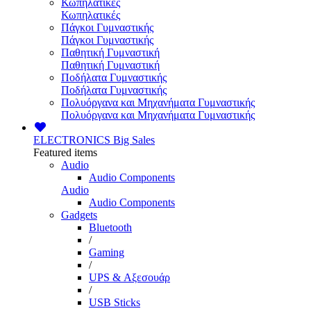
Κωπηλατικές
Κωπηλατικές
Πάγκοι Γυμναστικής
Πάγκοι Γυμναστικής
Παθητική Γυμναστική
Παθητική Γυμναστική
Ποδήλατα Γυμναστικής
Ποδήλατα Γυμναστικής
Πολυόργανα και Μηχανήματα Γυμναστικής
Πολυόργανα και Μηχανήματα Γυμναστικής
ELECTRONICS
Big Sales
Featured items
Audio
Audio Components
Audio
Audio Components
Gadgets
Bluetooth
/
Gaming
/
UPS & Αξεσουάρ
/
USB Sticks