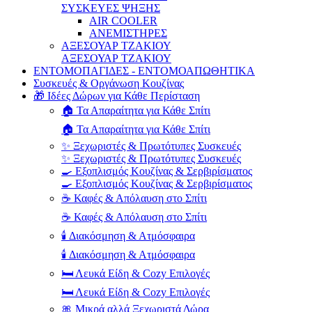
ΣΥΣΚΕΥΕΣ ΨΗΞΗΣ
AIR COOLER
ΑΝΕΜΙΣΤΗΡΕΣ
ΑΞΕΣΟΥΑΡ ΤΖΑΚΙΟΥ
ΑΞΕΣΟΥΑΡ ΤΖΑΚΙΟΥ
ΕΝΤΟΜΟΠΑΓΙΔΕΣ - ΕΝΤΟΜΟΑΠΩΘΗΤΙΚΑ
Συσκευές & Οργάνωση Κουζίνας
🎁 Ιδέες Δώρων για Κάθε Περίσταση
🏠 Τα Απαραίτητα για Κάθε Σπίτι
🏠 Τα Απαραίτητα για Κάθε Σπίτι
✨ Ξεχωριστές & Πρωτότυπες Συσκευές
✨ Ξεχωριστές & Πρωτότυπες Συσκευές
🍳 Εξοπλισμός Κουζίνας & Σερβιρίσματος
🍳 Εξοπλισμός Κουζίνας & Σερβιρίσματος
☕ Καφές & Απόλαυση στο Σπίτι
☕ Καφές & Απόλαυση στο Σπίτι
🕯️ Διακόσμηση & Ατμόσφαιρα
🕯️ Διακόσμηση & Ατμόσφαιρα
🛏️ Λευκά Είδη & Cozy Επιλογές
🛏️ Λευκά Είδη & Cozy Επιλογές
🎀 Μικρά αλλά Ξεχωριστά Δώρα