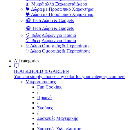
🎀 Μικρά αλλά Ξεχωριστά Δώρα
💝 Δώρα με Προσωπικό Χαρακτήρα
💝 Δώρα με Προσωπικό Χαρακτήρα
🎧 Tech Δώρα & Gadgets
🎧 Tech Δώρα & Gadgets
🎈 Ιδέες Δώρων για Παιδιά
🎈 Ιδέες Δώρων για Παιδιά
✨ Δώρα Ομορφιάς & Περιποίησης
✨ Δώρα Ομορφιάς & Περιποίησης
All categories
HOUSEHOLD & GARDEN
You can simply choose any color for your category icon here
Μικροσυσκευές
Fun Cooking
/
Πρωινό
/
Σκούπες
/
Συσκευές Μαγειρικής
/
Συσκευές Σιδερώματος