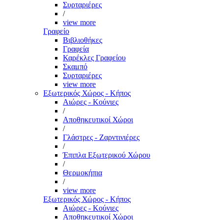
Συρταριέρες
/
view more
Γραφείο
Βιβλιοθήκες
Γραφεία
Καρέκλες Γραφείου
Σκαμπό
Συρταριέρες
view more
Εξωτερικός Χώρος - Κήπος
Αιώρες - Κούνιες
/
Αποθηκευτικοί Χώροι
/
Γλάστρες - Ζαρντινιέρες
/
Έπιπλα Εξωτερικού Χώρου
/
Θερμοκήπια
/
view more
Εξωτερικός Χώρος - Κήπος
Αιώρες - Κούνιες
Αποθηκευτικοί Χώροι