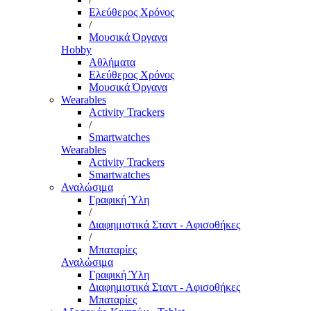
Ελεύθερος Χρόνος
/
Μουσικά Όργανα
Hobby
Αθλήματα
Ελεύθερος Χρόνος
Μουσικά Όργανα
Wearables
Activity Trackers
/
Smartwatches
Wearables
Activity Trackers
Smartwatches
Αναλώσιμα
Γραφική Ύλη
/
Διαφημιστικά Σταντ - Αφισοθήκες
/
Μπαταρίες
Αναλώσιμα
Γραφική Ύλη
Διαφημιστικά Σταντ - Αφισοθήκες
Μπαταρίες