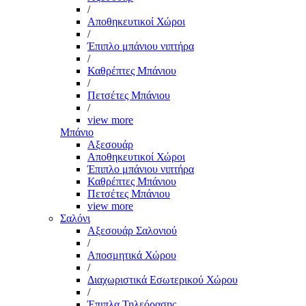
/
Αποθηκευτικοί Χώροι
/
Έπιπλο μπάνιου νιπτήρα
/
Καθρέπτες Μπάνιου
/
Πετσέτες Μπάνιου
/
view more
Μπάνιο
Αξεσουάρ
Αποθηκευτικοί Χώροι
Έπιπλο μπάνιου νιπτήρα
Καθρέπτες Μπάνιου
Πετσέτες Μπάνιου
view more
Σαλόνι
Αξεσουάρ Σαλονιού
/
Αποσμητικά Χώρου
/
Διαχωριστικά Εσωτερικού Χώρου
/
Έπιπλα Τηλεόρασης