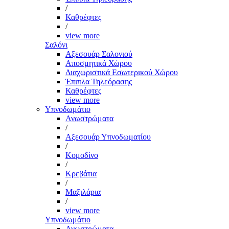
/
Καθρέφτες
/
view more
Σαλόνι
Αξεσουάρ Σαλονιού
Αποσμητικά Χώρου
Διαχωριστικά Εσωτερικού Χώρου
Έπιπλα Τηλεόρασης
Καθρέφτες
view more
Υπνοδωμάτιο
Ανωστρώματα
/
Αξεσουάρ Υπνοδωματίου
/
Κομοδίνο
/
Κρεβάτια
/
Μαξιλάρια
/
view more
Υπνοδωμάτιο
Ανωστρώματα