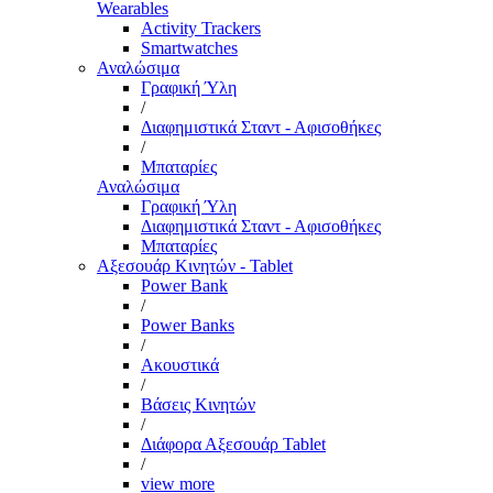
Wearables
Activity Trackers
Smartwatches
Αναλώσιμα
Γραφική Ύλη
/
Διαφημιστικά Σταντ - Αφισοθήκες
/
Μπαταρίες
Αναλώσιμα
Γραφική Ύλη
Διαφημιστικά Σταντ - Αφισοθήκες
Μπαταρίες
Αξεσουάρ Κινητών - Tablet
Power Bank
/
Power Banks
/
Ακουστικά
/
Βάσεις Κινητών
/
Διάφορα Αξεσουάρ Tablet
/
view more