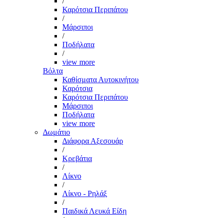
/
Καρότσια Περιπάτου
/
Μάρσιποι
/
Ποδήλατα
/
view more
Βόλτα
Καθίσματα Αυτοκινήτου
Καρότσια
Καρότσια Περιπάτου
Μάρσιποι
Ποδήλατα
view more
Δωμάτιο
Διάφορα Αξεσουάρ
/
Κρεβάτια
/
Λίκνο
/
Λίκνο - Ρηλάξ
/
Παιδικά Λευκά Είδη