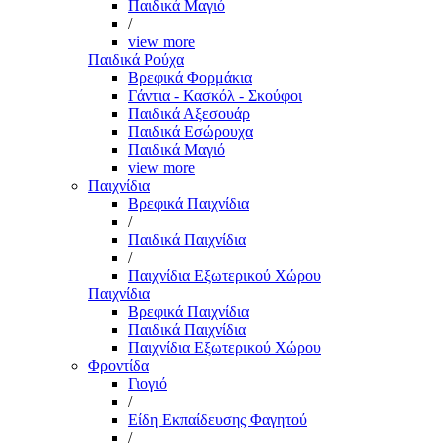
Παιδικά Μαγιό
/
view more
Παιδικά Ρούχα
Βρεφικά Φορμάκια
Γάντια - Κασκόλ - Σκούφοι
Παιδικά Αξεσουάρ
Παιδικά Εσώρουχα
Παιδικά Μαγιό
view more
Παιχνίδια
Βρεφικά Παιχνίδια
/
Παιδικά Παιχνίδια
/
Παιχνίδια Εξωτερικού Χώρου
Παιχνίδια
Βρεφικά Παιχνίδια
Παιδικά Παιχνίδια
Παιχνίδια Εξωτερικού Χώρου
Φροντίδα
Γιογιό
/
Είδη Εκπαίδευσης Φαγητού
/