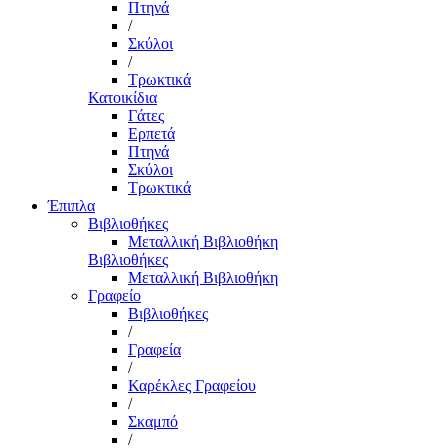
Πτηνά
/
Σκύλοι
/
Τρωκτικά
Κατοικίδια
Γάτες
Ερπετά
Πτηνά
Σκύλοι
Τρωκτικά
Έπιπλα
Βιβλιοθήκες
Μεταλλική Βιβλιοθήκη
Βιβλιοθήκες
Μεταλλική Βιβλιοθήκη
Γραφείο
Βιβλιοθήκες
/
Γραφεία
/
Καρέκλες Γραφείου
/
Σκαμπό
/