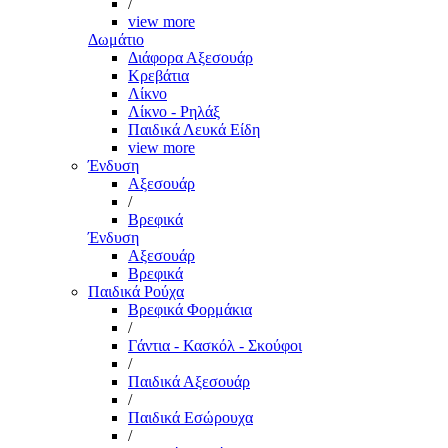
/
view more
Δωμάτιο
Διάφορα Αξεσουάρ
Κρεβάτια
Λίκνο
Λίκνο - Ρηλάξ
Παιδικά Λευκά Είδη
view more
Ένδυση
Αξεσουάρ
/
Βρεφικά
Ένδυση
Αξεσουάρ
Βρεφικά
Παιδικά Ρούχα
Βρεφικά Φορμάκια
/
Γάντια - Κασκόλ - Σκούφοι
/
Παιδικά Αξεσουάρ
/
Παιδικά Εσώρουχα
/