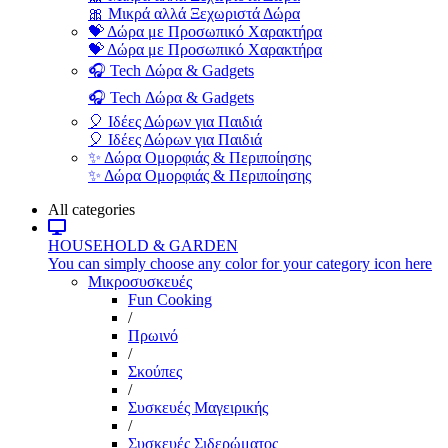
🎀 Μικρά αλλά Ξεχωριστά Δώρα
💝 Δώρα με Προσωπικό Χαρακτήρα
💝 Δώρα με Προσωπικό Χαρακτήρα
🎧 Tech Δώρα & Gadgets
🎧 Tech Δώρα & Gadgets
🎈 Ιδέες Δώρων για Παιδιά
🎈 Ιδέες Δώρων για Παιδιά
✨ Δώρα Ομορφιάς & Περιποίησης
✨ Δώρα Ομορφιάς & Περιποίησης
All categories
HOUSEHOLD & GARDEN
You can simply choose any color for your category icon here
Μικροσυσκευές
Fun Cooking
/
Πρωινό
/
Σκούπες
/
Συσκευές Μαγειρικής
/
Συσκευές Σιδερώματος