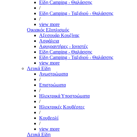
Είδη Camping - Θαλάσσης
/
Είδη Camping - Ταξιδιού - Θαλάσσης
/
view more
Οικιακός Εξοπλισμός
Αξεσουάρ Κουζίνας
Ασφάλεια
Αφυγραντήρες - Ιονιστές
Είδη Camping - Θαλάσσης
Είδη Camping - Ταξιδιού - Θαλάσσης
view more
Λευκά Είδη
Ανωστρώματα
/
Επιστρώματα
/
Ηλεκτρικά Υποστρώματα
/
Ηλεκτρικές Κουβέρτες
/
Κουβερλί
/
view more
Λευκά Είδη