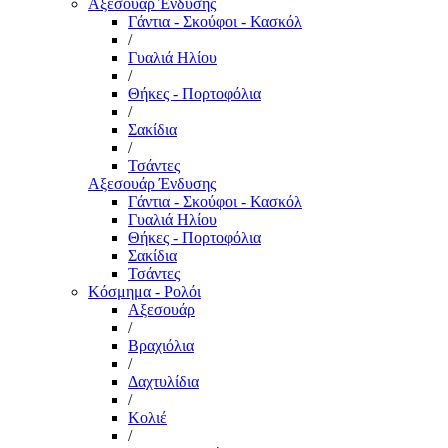
Αξεσουάρ Ένδυσης
Γάντια - Σκούφοι - Κασκόλ
/
Γυαλιά Ηλίου
/
Θήκες - Πορτοφόλια
/
Σακίδια
/
Τσάντες
Αξεσουάρ Ένδυσης
Γάντια - Σκούφοι - Κασκόλ
Γυαλιά Ηλίου
Θήκες - Πορτοφόλια
Σακίδια
Τσάντες
Κόσμημα - Ρολόι
Αξεσουάρ
/
Βραχιόλια
/
Δαχτυλίδια
/
Κολιέ
/