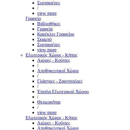
Συρταριέρες
/
view more
Γραφείο
Βιβλιοθήκες
Γραφεία
Καρέκλες Γραφείου
Σκαμπό
Συρταριέρες
view more
Εξωτερικός Χώρος - Κήπος
Αιώρες - Κούνιες
/
Αποθηκευτικοί Χώροι
/
Γλάστρες - Ζαρντινιέρες
/
Έπιπλα Εξωτερικού Χώρου
/
Θερμοκήπια
/
view more
Εξωτερικός Χώρος - Κήπος
Αιώρες - Κούνιες
Αποθηκευτικοί Χώροι