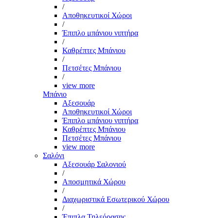
/
Αποθηκευτικοί Χώροι
/
Έπιπλο μπάνιου νιπτήρα
/
Καθρέπτες Μπάνιου
/
Πετσέτες Μπάνιου
/
view more
Μπάνιο
Αξεσουάρ
Αποθηκευτικοί Χώροι
Έπιπλο μπάνιου νιπτήρα
Καθρέπτες Μπάνιου
Πετσέτες Μπάνιου
view more
Σαλόνι
Αξεσουάρ Σαλονιού
/
Αποσμητικά Χώρου
/
Διαχωριστικά Εσωτερικού Χώρου
/
Έπιπλα Τηλεόρασης