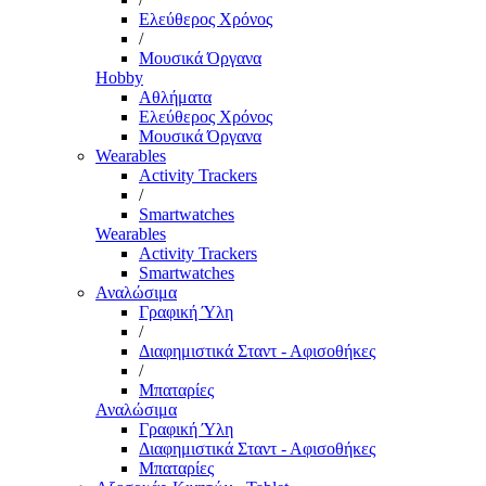
Ελεύθερος Χρόνος
/
Μουσικά Όργανα
Hobby
Αθλήματα
Ελεύθερος Χρόνος
Μουσικά Όργανα
Wearables
Activity Trackers
/
Smartwatches
Wearables
Activity Trackers
Smartwatches
Αναλώσιμα
Γραφική Ύλη
/
Διαφημιστικά Σταντ - Αφισοθήκες
/
Μπαταρίες
Αναλώσιμα
Γραφική Ύλη
Διαφημιστικά Σταντ - Αφισοθήκες
Μπαταρίες