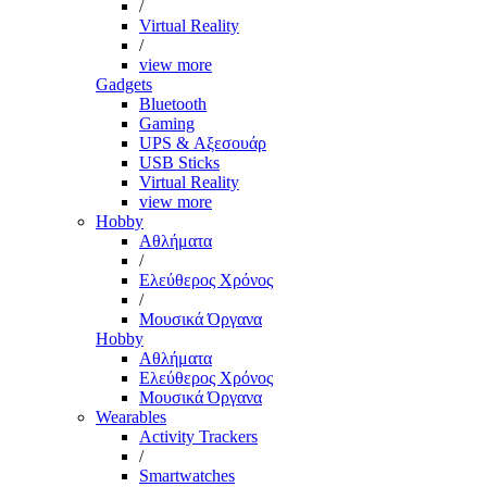
/
Virtual Reality
/
view more
Gadgets
Bluetooth
Gaming
UPS & Αξεσουάρ
USB Sticks
Virtual Reality
view more
Hobby
Αθλήματα
/
Ελεύθερος Χρόνος
/
Μουσικά Όργανα
Hobby
Αθλήματα
Ελεύθερος Χρόνος
Μουσικά Όργανα
Wearables
Activity Trackers
/
Smartwatches