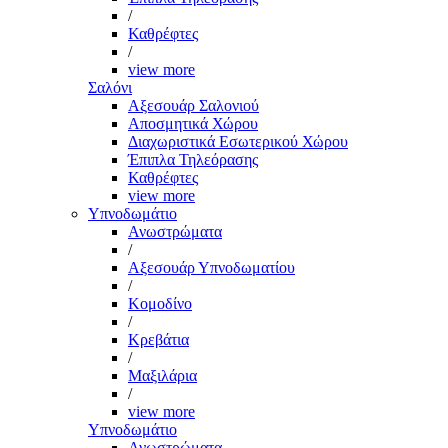
/
Καθρέφτες
/
view more
Σαλόνι
Αξεσουάρ Σαλονιού
Αποσμητικά Χώρου
Διαχωριστικά Εσωτερικού Χώρου
Έπιπλα Τηλεόρασης
Καθρέφτες
view more
Υπνοδωμάτιο
Ανωστρώματα
/
Αξεσουάρ Υπνοδωματίου
/
Κομοδίνο
/
Κρεβάτια
/
Μαξιλάρια
/
view more
Υπνοδωμάτιο
Ανωστρώματα