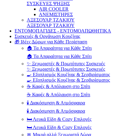
ΣΥΣΚΕΥΕΣ ΨΗΞΗΣ
AIR COOLER
ΑΝΕΜΙΣΤΗΡΕΣ
ΑΞΕΣΟΥΑΡ ΤΖΑΚΙΟΥ
ΑΞΕΣΟΥΑΡ ΤΖΑΚΙΟΥ
ΕΝΤΟΜΟΠΑΓΙΔΕΣ - ΕΝΤΟΜΟΑΠΩΘΗΤΙΚΑ
Συσκευές & Οργάνωση Κουζίνας
🎁 Ιδέες Δώρων για Κάθε Περίσταση
🏠 Τα Απαραίτητα για Κάθε Σπίτι
🏠 Τα Απαραίτητα για Κάθε Σπίτι
✨ Ξεχωριστές & Πρωτότυπες Συσκευές
✨ Ξεχωριστές & Πρωτότυπες Συσκευές
🍳 Εξοπλισμός Κουζίνας & Σερβιρίσματος
🍳 Εξοπλισμός Κουζίνας & Σερβιρίσματος
☕ Καφές & Απόλαυση στο Σπίτι
☕ Καφές & Απόλαυση στο Σπίτι
🕯️ Διακόσμηση & Ατμόσφαιρα
🕯️ Διακόσμηση & Ατμόσφαιρα
🛏️ Λευκά Είδη & Cozy Επιλογές
🛏️ Λευκά Είδη & Cozy Επιλογές
🎀 Μικρά αλλά Ξεχωριστά Δώρα