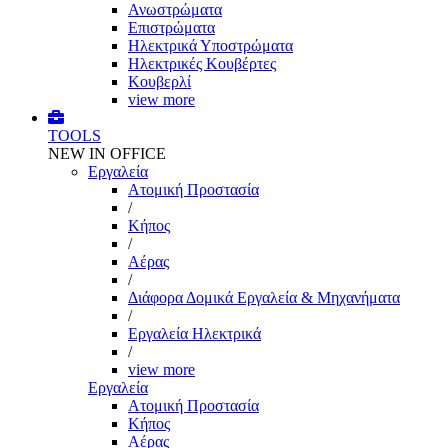
Ανωστρώματα
Επιστρώματα
Ηλεκτρικά Υποστρώματα
Ηλεκτρικές Κουβέρτες
Κουβερλί
view more
TOOLS
NEW IN OFFICE
Εργαλεία
Aτομική Προστασία
/
Kήπος
/
Αέρας
/
Διάφορα Δομικά Εργαλεία & Μηχανήματα
/
Εργαλεία Ηλεκτρικά
/
view more
Εργαλεία
Aτομική Προστασία
Kήπος
Αέρας