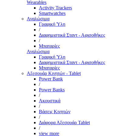
Wearables
Activity Trackers
Smartwatches
Αναλώσιμα
Γραφική Ύλη
/
Διαφημιστικά Σταντ - Αφισοθήκες
/
Μπαταρίες
Αναλώσιμα
Γραφική Ύλη
Διαφημιστικά Σταντ - Αφισοθήκες
Μπαταρίες
Αξεσουάρ Κινητών - Tablet
Power Bank
/
Power Banks
/
Ακουστικά
/
Βάσεις Κινητών
/
Διάφορα Αξεσουάρ Tablet
/
view more