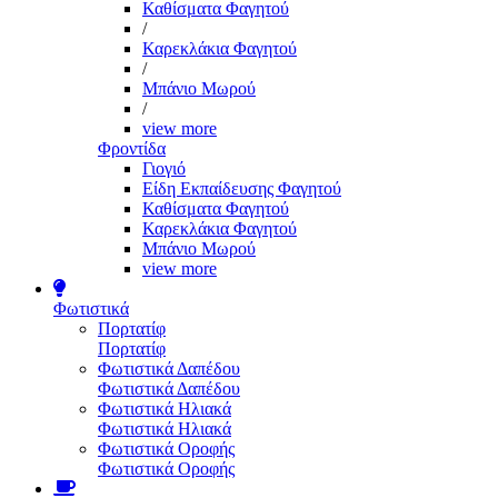
Καθίσματα Φαγητού
/
Καρεκλάκια Φαγητού
/
Μπάνιο Μωρού
/
view more
Φροντίδα
Γιογιό
Είδη Εκπαίδευσης Φαγητού
Καθίσματα Φαγητού
Καρεκλάκια Φαγητού
Μπάνιο Μωρού
view more
Φωτιστικά
Πορτατίφ
Πορτατίφ
Φωτιστικά Δαπέδου
Φωτιστικά Δαπέδου
Φωτιστικά Ηλιακά
Φωτιστικά Ηλιακά
Φωτιστικά Οροφής
Φωτιστικά Οροφής