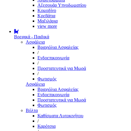
Αξεσουάρ Υπνοδωματίου
Κομοδίνο
Κρεβάτια
Μαξιλάρια
view more
Βρεφικά - Παιδικά
Ασφάλεια
Βραχιόλια Ασφαλείας
/
Ενδοεπικοινωνία
/
Προστατευτικά για Μωρά
/
Φωτισμός
Ασφάλεια
Βραχιόλια Ασφαλείας
Ενδοεπικοινωνία
Προστατευτικά για Μωρά
Φωτισμός
Βόλτα
Καθίσματα Αυτοκινήτου
/
Καρότσια