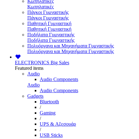
Κωπηλατικές
Κωπηλατικές
Πάγκοι Γυμναστικής
Πάγκοι Γυμναστικής
Παθητική Γυμναστική
Παθητική Γυμναστική
Ποδήλατα Γυμναστικής
Ποδήλατα Γυμναστικής
Πολυόργανα και Μηχανήματα Γυμναστικής
Πολυόργανα και Μηχανήματα Γυμναστικής
ELECTRONICS
Big Sales
Featured items
Audio
Audio Components
Audio
Audio Components
Gadgets
Bluetooth
/
Gaming
/
UPS & Αξεσουάρ
/
USB Sticks