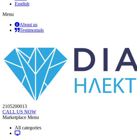
English
Menu
About us
Testimonials
2105200013
CALL US NOW
Marketplace Menu
All categories