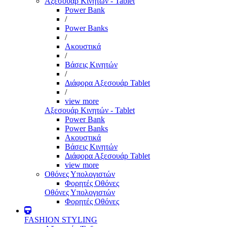
Αξεσουάρ Κινητών - Tablet
Power Bank
/
Power Banks
/
Ακουστικά
/
Βάσεις Κινητών
/
Διάφορα Αξεσουάρ Tablet
/
view more
Αξεσουάρ Κινητών - Tablet
Power Bank
Power Banks
Ακουστικά
Βάσεις Κινητών
Διάφορα Αξεσουάρ Tablet
view more
Οθόνες Υπολογιστών
Φορητές Οθόνες
Οθόνες Υπολογιστών
Φορητές Οθόνες
FASHION STYLING