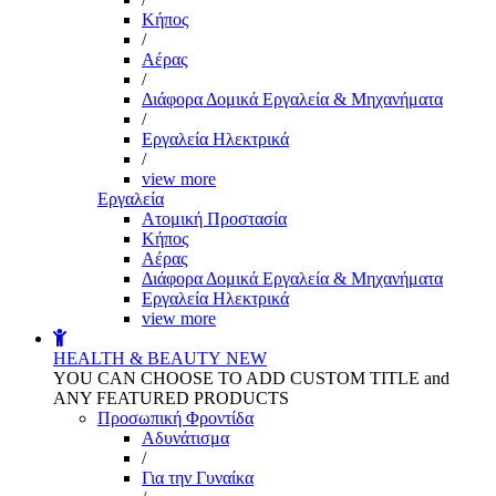
Kήπος
/
Αέρας
/
Διάφορα Δομικά Εργαλεία & Μηχανήματα
/
Εργαλεία Ηλεκτρικά
/
view more
Εργαλεία
Aτομική Προστασία
Kήπος
Αέρας
Διάφορα Δομικά Εργαλεία & Μηχανήματα
Εργαλεία Ηλεκτρικά
view more
HEALTH & BEAUTY
NEW
YOU CAN CHOOSE TO ADD CUSTOM TITLE and
ANY FEATURED PRODUCTS
Προσωπική Φροντίδα
Αδυνάτισμα
/
Για την Γυναίκα