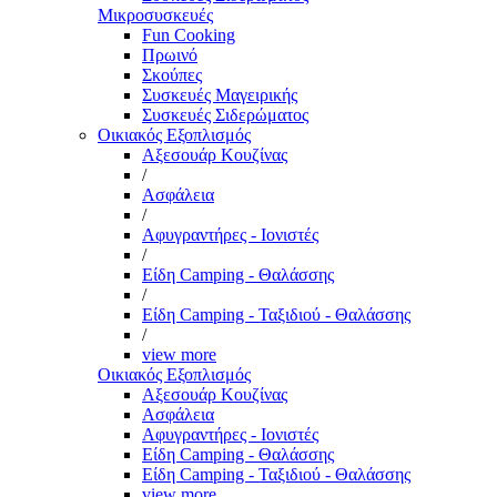
Μικροσυσκευές
Fun Cooking
Πρωινό
Σκούπες
Συσκευές Μαγειρικής
Συσκευές Σιδερώματος
Οικιακός Εξοπλισμός
Αξεσουάρ Κουζίνας
/
Ασφάλεια
/
Αφυγραντήρες - Ιονιστές
/
Είδη Camping - Θαλάσσης
/
Είδη Camping - Ταξιδιού - Θαλάσσης
/
view more
Οικιακός Εξοπλισμός
Αξεσουάρ Κουζίνας
Ασφάλεια
Αφυγραντήρες - Ιονιστές
Είδη Camping - Θαλάσσης
Είδη Camping - Ταξιδιού - Θαλάσσης
view more