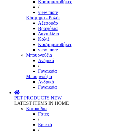
Κοσμηματοθήκες
/
view more
Κόσμημα - Ρολόι
Αξεσουάρ
Βραχιόλια
Δαχτυλίδια
Κολιέ
Κοσμηματοθήκες
view more
Μπουρνούζια
Ανδρικά
/
Γυναικεία
Μπουρνούζια
Ανδρικά
Γυναικεία
PET PRODUCTS
NEW
LATEST ITEMS IN HOME
Κατοικίδια
Γάτες
/
Ερπετά
/