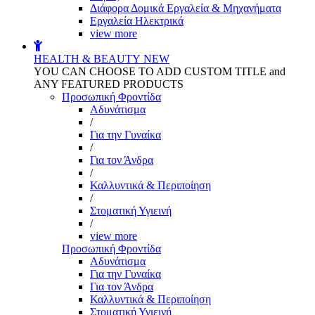
Διάφορα Δομικά Εργαλεία & Μηχανήματα
Εργαλεία Ηλεκτρικά
view more
HEALTH & BEAUTY
NEW
YOU CAN CHOOSE TO ADD CUSTOM TITLE and
ANY FEATURED PRODUCTS
Προσωπική Φροντίδα
Αδυνάτισμα
/
Για την Γυναίκα
/
Για τον Άνδρα
/
Καλλυντικά & Περιποίηση
/
Στοματική Υγιεινή
/
view more
Προσωπική Φροντίδα
Αδυνάτισμα
Για την Γυναίκα
Για τον Άνδρα
Καλλυντικά & Περιποίηση
Στοματική Υγιεινή