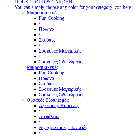
HOUSEHOLD & GARDEN
You can simply choose any color for your category icon here
Μικροσυσκευές
Fun Cooking
/
Πρωινό
/
Σκούπες
/
Συσκευές Μαγειρικής
/
Συσκευές Σιδερώματος
Μικροσυσκευές
Fun Cooking
Πρωινό
Σκούπες
Συσκευές Μαγειρικής
Συσκευές Σιδερώματος
Οικιακός Εξοπλισμός
Αξεσουάρ Κουζίνας
/
Ασφάλεια
/
Αφυγραντήρες - Ιονιστές
/