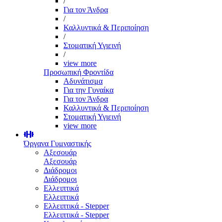
/
Για τον Άνδρα
/
Καλλυντικά & Περιποίηση
/
Στοματική Υγιεινή
/
view more
Προσωπική Φροντίδα
Αδυνάτισμα
Για την Γυναίκα
Για τον Άνδρα
Καλλυντικά & Περιποίηση
Στοματική Υγιεινή
view more
Όργανα Γυμναστικής
Αξεσουάρ
Αξεσουάρ
Διάδρομοι
Διάδρομοι
Ελλειπτικά
Ελλειπτικά
Ελλειπτικά - Stepper
Ελλειπτικά - Stepper