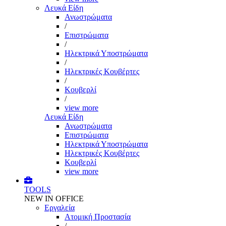
Λευκά Είδη
Ανωστρώματα
/
Επιστρώματα
/
Ηλεκτρικά Υποστρώματα
/
Ηλεκτρικές Κουβέρτες
/
Κουβερλί
/
view more
Λευκά Είδη
Ανωστρώματα
Επιστρώματα
Ηλεκτρικά Υποστρώματα
Ηλεκτρικές Κουβέρτες
Κουβερλί
view more
TOOLS
NEW IN OFFICE
Εργαλεία
Aτομική Προστασία
/