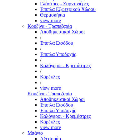
Γλάστρες - Ζαρντινιέρες
Έπιπλα Εξωτερικού Χώρου
Θερμοκήπια
view more
Κουζίνα - Τραπεζαρία
Αποθηκευτικοί Χώροι
/
Έπιπλα Εισόδου
/
Έπιπλα Υποδοχής
/
Καλόγεροι - Κρεμάστρες
/
Καρέκλες
/
view more
Κουζίνα - Τραπεζαρία
Αποθηκευτικοί Χώροι
Έπιπλα Εισόδου
Έπιπλα Υποδοχής
Καλόγεροι - Κρεμάστρες
Καρέκλες
view more
Μπάνιο
Αξεσουάρ