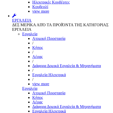
Ηλεκτρικές Κουβέρτες
Κουβερλί
view more
ΕΡΓΑΛΕΙΑ
ΔΕΣ ΜΕΡΙΚΑ ΑΠΌ ΤΑ ΠΡΟΪΌΝΤΑ ΤΗΣ ΚΑΤΗΓΟΡΙΑΣ
ΕΡΓΑΛΕΙΑ
Εργαλεία
Aτομική Προστασία
/
Kήπος
/
Αέρας
/
Διάφορα Δομικά Εργαλεία & Μηχανήματα
/
Εργαλεία Ηλεκτρικά
/
view more
Εργαλεία
Aτομική Προστασία
Kήπος
Αέρας
Διάφορα Δομικά Εργαλεία & Μηχανήματα
Εργαλεία Ηλεκτρικά