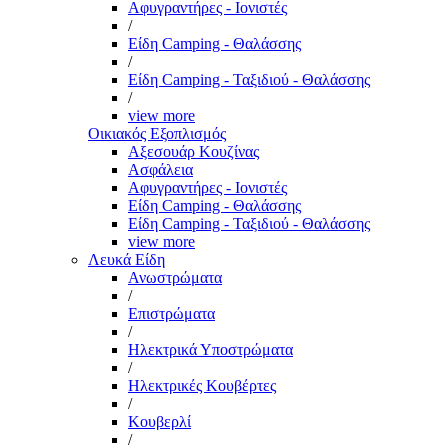
Αφυγραντήρες - Ιονιστές
/
Είδη Camping - Θαλάσσης
/
Είδη Camping - Ταξιδιού - Θαλάσσης
/
view more
Οικιακός Εξοπλισμός
Αξεσουάρ Κουζίνας
Ασφάλεια
Αφυγραντήρες - Ιονιστές
Είδη Camping - Θαλάσσης
Είδη Camping - Ταξιδιού - Θαλάσσης
view more
Λευκά Είδη
Ανωστρώματα
/
Επιστρώματα
/
Ηλεκτρικά Υποστρώματα
/
Ηλεκτρικές Κουβέρτες
/
Κουβερλί
/