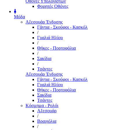
Οθόνες Υπολογιστών
Φορητές Οθόνες
Μόδα
Αξεσουάρ Ένδυσης
Γάντια - Σκούφοι - Κασκόλ
/
Γυαλιά Ηλίου
/
Θήκες - Πορτοφόλια
/
Σακίδια
/
Τσάντες
Αξεσουάρ Ένδυσης
Γάντια - Σκούφοι - Κασκόλ
Γυαλιά Ηλίου
Θήκες - Πορτοφόλια
Σακίδια
Τσάντες
Κόσμημα - Ρολόι
Αξεσουάρ
/
Βραχιόλια
/