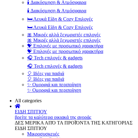
🕯️ Διακόσμηση & Ατμόσφαιρα
🕯️ Διακόσμηση & Ατμόσφαιρα
🛏️ Λευκά Είδη & Cozy Επιλογές
🛏️ Λευκά Είδη & Cozy Επιλογές
🎀 Μικρές αλλά ξεχωριστές επιλογές
🎀 Μικρές αλλά ξεχωριστές επιλογές
💝 Επιλογές με προσωπικό χαρακτήρα
💝 Επιλογές με προσωπικό χαρακτήρα
🎧 Tech επιλογές & gadgets
🎧 Tech επιλογές & gadgets
🎈 Ιδέες για παιδιά
🎈 Ιδέες για παιδιά
✨ Ομορφιά και περιποίηση
✨ Ομορφιά και περιποίηση
All categories
ΕΙΔΗ ΣΠΙΤΙΟΥ
βρείτε τα καλύτερα οικιακά της αγοράς
ΔΕΣ ΜΕΡΙΚΑ ΑΠΌ ΤΑ ΠΡΟΪΌΝΤΑ ΤΗΣ ΚΑΤΗΓΟΡΙΑΣ
ΕΙΔΗ ΣΠΙΤΙΟΥ
Μικροσυσκευές