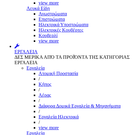
view more
Λευκά Είδη
Ανωστρώματα
Επιστρώματα
Ηλεκτρικά Υποστρώματα
Ηλεκτρικές Κουβέρτες
Κουβερλί
view more
ΕΡΓΑΛΕΙΑ
ΔΕΣ ΜΕΡΙΚΑ ΑΠΌ ΤΑ ΠΡΟΪΌΝΤΑ ΤΗΣ ΚΑΤΗΓΟΡΙΑΣ
ΕΡΓΑΛΕΙΑ
Εργαλεία
Aτομική Προστασία
/
Kήπος
/
Αέρας
/
Διάφορα Δομικά Εργαλεία & Μηχανήματα
/
Εργαλεία Ηλεκτρικά
/
view more
Εργαλεία