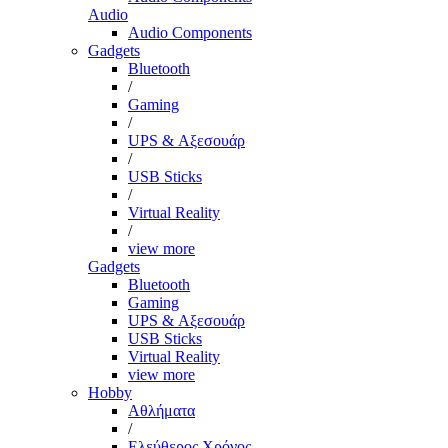
Audio
Audio Components
Gadgets
Bluetooth
/
Gaming
/
UPS & Αξεσουάρ
/
USB Sticks
/
Virtual Reality
/
view more
Gadgets
Bluetooth
Gaming
UPS & Αξεσουάρ
USB Sticks
Virtual Reality
view more
Hobby
Αθλήματα
/
Ελεύθερος Χρόνος