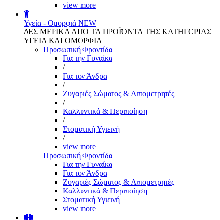
view more
Υγεία - Ομορφιά
NEW
ΔΕΣ ΜΕΡΙΚΑ ΑΠΌ ΤΑ ΠΡΟΪΌΝΤΑ ΤΗΣ ΚΑΤΗΓΟΡΙΑΣ
ΥΓΕΙΑ ΚΑΙ ΟΜΟΡΦΙΑ
Προσωπική Φροντίδα
Για την Γυναίκα
/
Για τον Άνδρα
/
Ζυγαριές Σώματος & Λιπομετρητές
/
Καλλυντικά & Περιποίηση
/
Στοματική Υγιεινή
/
view more
Προσωπική Φροντίδα
Για την Γυναίκα
Για τον Άνδρα
Ζυγαριές Σώματος & Λιπομετρητές
Καλλυντικά & Περιποίηση
Στοματική Υγιεινή
view more