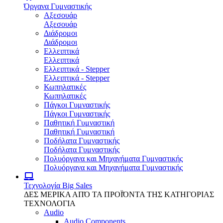
Όργανα Γυμναστικής
Αξεσουάρ
Αξεσουάρ
Διάδρομοι
Διάδρομοι
Ελλειπτικά
Ελλειπτικά
Ελλειπτικά - Stepper
Ελλειπτικά - Stepper
Κωπηλατικές
Κωπηλατικές
Πάγκοι Γυμναστικής
Πάγκοι Γυμναστικής
Παθητική Γυμναστική
Παθητική Γυμναστική
Ποδήλατα Γυμναστικής
Ποδήλατα Γυμναστικής
Πολυόργανα και Μηχανήματα Γυμναστικής
Πολυόργανα και Μηχανήματα Γυμναστικής
Τεχνολογία
Big Sales
ΔΕΣ ΜΕΡΙΚΑ ΑΠΌ ΤΑ ΠΡΟΪΌΝΤΑ ΤΗΣ ΚΑΤΗΓΟΡΙΑΣ
ΤΕΧΝΟΛΟΓΙΑ
Audio
Audio Components