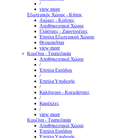
/
view more
Εξωτερικός Χώρος - Κήπος
Αιώρες - Κούνιες
Αποθηκευτικοί Χώροι
Γλάστρες - Ζαρντινιέρες
Έπιπλα Εξωτερικού Χώρου
Θερμοκήπια
view more
Κουζίνα - Τραπεζαρία
Αποθηκευτικοί Χώροι
/
Έπιπλα Εισόδου
/
Έπιπλα Υποδοχής
/
Καλόγεροι - Κρεμάστρες
/
Καρέκλες
/
view more
Κουζίνα - Τραπεζαρία
Αποθηκευτικοί Χώροι
Έπιπλα Εισόδου
Έπιπλα Υποδοχής