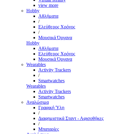
view more
Hobby
Αθλήματα
/
Ελεύθερος Χρόνος
/
Μουσικά Όργανα
Hobby
Αθλήματα
Ελεύθερος Χρόνος
Μουσικά Όργανα
Wearables
Activity Trackers
/
Smartwatches
Wearables
Activity Trackers
Smartwatches
Αναλώσιμα
Γραφική Ύλη
/
Διαφημιστικά Σταντ - Αφισοθήκες
/
Μπαταρίες