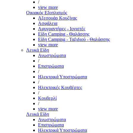
/
view more
Οικιακός Εξοπλισμός
Αξεσουάρ Κουζίνας
Ασφάλεια
Αφυγραντήρες - Ιονιστές
Είδη Camping - Θαλάσσης
Είδη Camping - Ταξιδιού - Θαλάσσης
view more
Λευκά Είδη
Ανωστρώματα
/
Επιστρώματα
/
Ηλεκτρικά Υποστρώματα
/
Ηλεκτρικές Κουβέρτες
/
Κουβερλί
/
view more
Λευκά Είδη
Ανωστρώματα
Επιστρώματα
Ηλεκτρικά Υποστρώματα