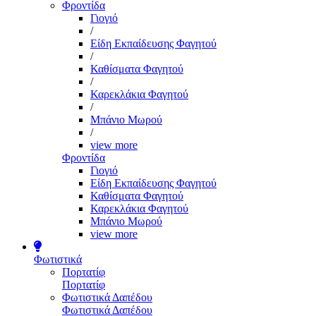
Φροντίδα
Γιογιό
/
Είδη Εκπαίδευσης Φαγητού
/
Καθίσματα Φαγητού
/
Καρεκλάκια Φαγητού
/
Μπάνιο Μωρού
/
view more
Φροντίδα
Γιογιό
Είδη Εκπαίδευσης Φαγητού
Καθίσματα Φαγητού
Καρεκλάκια Φαγητού
Μπάνιο Μωρού
view more
Φωτιστικά
Πορτατίφ
Πορτατίφ
Φωτιστικά Δαπέδου
Φωτιστικά Δαπέδου