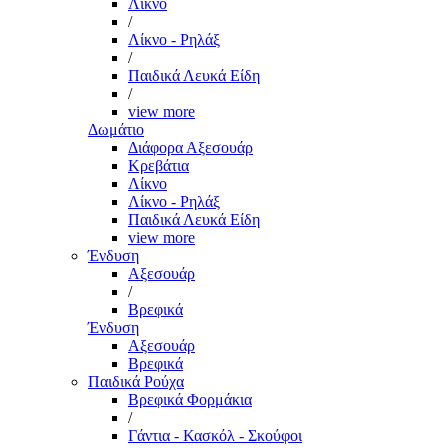
Λίκνο
/
Λίκνο - Ρηλάξ
/
Παιδικά Λευκά Είδη
/
view more
Δωμάτιο
Διάφορα Αξεσουάρ
Κρεβάτια
Λίκνο
Λίκνο - Ρηλάξ
Παιδικά Λευκά Είδη
view more
Ένδυση
Αξεσουάρ
/
Βρεφικά
Ένδυση
Αξεσουάρ
Βρεφικά
Παιδικά Ρούχα
Βρεφικά Φορμάκια
/
Γάντια - Κασκόλ - Σκούφοι