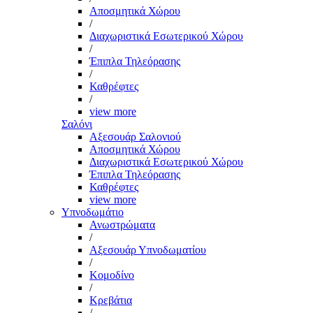
Αποσμητικά Χώρου
/
Διαχωριστικά Εσωτερικού Χώρου
/
Έπιπλα Τηλεόρασης
/
Καθρέφτες
/
view more
Σαλόνι
Αξεσουάρ Σαλονιού
Αποσμητικά Χώρου
Διαχωριστικά Εσωτερικού Χώρου
Έπιπλα Τηλεόρασης
Καθρέφτες
view more
Υπνοδωμάτιο
Ανωστρώματα
/
Αξεσουάρ Υπνοδωματίου
/
Κομοδίνο
/
Κρεβάτια
/