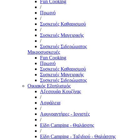
Fun Cooking
/
Πρωινό
/
Συσκευές Καθαρισμού
/
Συσκευές Μαγειρικής
/
Συσκευές Σιδερώματος
Μικροσυσκευές
Fun Cooking
Πρωινό
Συσκευές Καθαρισμού
Συσκευές Μαγειρικής
Συσκευές Σιδερώματος
Οικιακός Εξοπλισμός
Αξεσουάρ Κουζίνας
/
Ασφάλεια
/
Αφυγραντήρες - Ιονιστές
/
Είδη Camping - Θαλάσσης
/
Είδη Camping - Ταξιδιού - Θαλάσσης