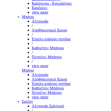
Καλόγεροι - Κρεμάστρες
Καρέκλες
view more
Μπάνιο
Αξεσουάρ
/
Αποθηκευτικοί Χώροι
/
Έπιπλο μπάνιου νιπτήρα
/
Καθρέπτες Μπάνιου
/
Πετσέτες Μπάνιου
/
view more
Μπάνιο
Αξεσουάρ
Αποθηκευτικοί Χώροι
Έπιπλο μπάνιου νιπτήρα
Καθρέπτες Μπάνιου
Πετσέτες Μπάνιου
view more
Σαλόνι
Αξεσουάρ Σαλονιού
/