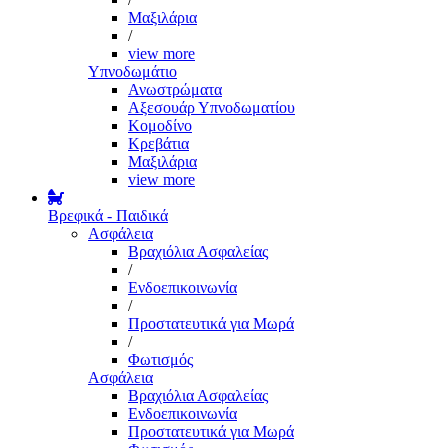
Μαξιλάρια
/
view more
Υπνοδωμάτιο
Ανωστρώματα
Αξεσουάρ Υπνοδωματίου
Κομοδίνο
Κρεβάτια
Μαξιλάρια
view more
Βρεφικά - Παιδικά
Ασφάλεια
Βραχιόλια Ασφαλείας
/
Ενδοεπικοινωνία
/
Προστατευτικά για Μωρά
/
Φωτισμός
Ασφάλεια
Βραχιόλια Ασφαλείας
Ενδοεπικοινωνία
Προστατευτικά για Μωρά