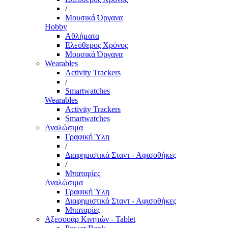
/
Μουσικά Όργανα
Hobby
Αθλήματα
Ελεύθερος Χρόνος
Μουσικά Όργανα
Wearables
Activity Trackers
/
Smartwatches
Wearables
Activity Trackers
Smartwatches
Αναλώσιμα
Γραφική Ύλη
/
Διαφημιστικά Σταντ - Αφισοθήκες
/
Μπαταρίες
Αναλώσιμα
Γραφική Ύλη
Διαφημιστικά Σταντ - Αφισοθήκες
Μπαταρίες
Αξεσουάρ Κινητών - Tablet