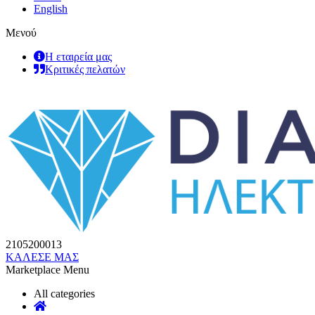
English
Μενού
Η εταιρεία μας
Κριτικές πελατών
2105200013
ΚΑΛΕΣΕ ΜΑΣ
Marketplace Menu
All categories