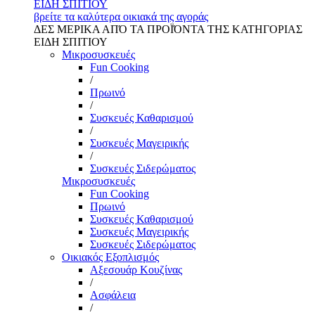
ΕΙΔΗ ΣΠΙΤΙΟΥ
βρείτε τα καλύτερα οικιακά της αγοράς
ΔΕΣ ΜΕΡΙΚΑ ΑΠΌ ΤΑ ΠΡΟΪΌΝΤΑ ΤΗΣ ΚΑΤΗΓΟΡΙΑΣ
ΕΙΔΗ ΣΠΙΤΙΟΥ
Μικροσυσκευές
Fun Cooking
/
Πρωινό
/
Συσκευές Καθαρισμού
/
Συσκευές Μαγειρικής
/
Συσκευές Σιδερώματος
Μικροσυσκευές
Fun Cooking
Πρωινό
Συσκευές Καθαρισμού
Συσκευές Μαγειρικής
Συσκευές Σιδερώματος
Οικιακός Εξοπλισμός
Αξεσουάρ Κουζίνας
/
Ασφάλεια
/