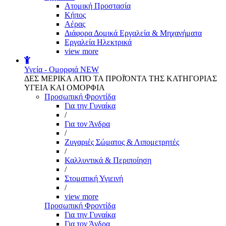
Aτομική Προστασία
Kήπος
Αέρας
Διάφορα Δομικά Εργαλεία & Μηχανήματα
Εργαλεία Ηλεκτρικά
view more
Υγεία - Ομορφιά
NEW
ΔΕΣ ΜΕΡΙΚΑ ΑΠΌ ΤΑ ΠΡΟΪΌΝΤΑ ΤΗΣ ΚΑΤΗΓΟΡΙΑΣ
ΥΓΕΙΑ ΚΑΙ ΟΜΟΡΦΙΑ
Προσωπική Φροντίδα
Για την Γυναίκα
/
Για τον Άνδρα
/
Ζυγαριές Σώματος & Λιπομετρητές
/
Καλλυντικά & Περιποίηση
/
Στοματική Υγιεινή
/
view more
Προσωπική Φροντίδα
Για την Γυναίκα
Για τον Άνδρα