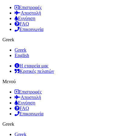
Επιστροφές
Αποστολή
Εγγύηση
FAQ
Επικοινωνία
Greek
Greek
English
Η εταιρεία μας
Κριτικές πελατών
Μενού
Επιστροφές
Αποστολή
Εγγύηση
FAQ
Επικοινωνία
Greek
Greek