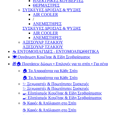
ΗΛΕΚΤΡΙΚΕΣ ΚΟΥΒΕΡΤΕΣ
ΘΕΡΜΑΣΤΡΕΣ
ΣΥΣΚΕΥΕΣ ΔΡΟΣΙΑΣ & ΨΥΞΗΣ
AIR COOLER
/
ΑΝΕΜΙΣΤΗΡΕΣ
ΣΥΣΚΕΥΕΣ ΔΡΟΣΙΑΣ & ΨΥΞΗΣ
AIR COOLER
ΑΝΕΜΙΣΤΗΡΕΣ
ΑΞΕΣΟΥΑΡ ΤΖΑΚΙΟΥ
ΑΞΕΣΟΥΑΡ ΤΖΑΚΙΟΥ
🦟 ΕΝΤΟΜΟΠΑΓΙΔΕΣ - ΕΝΤΟΜΟΑΠΩΘΗΤΙΚΑ
🍽️ Οργάνωση Κουζίνας & Είδη Σερβιρίσματος
🎁🏠 Προτάσεις δώρων • Επιλογές για το σπίτι • Για σένα
🏠 Τα Απαραίτητα για Κάθε Σπίτι
🏠 Τα Απαραίτητα για Κάθε Σπίτι
✨ Ξεχωριστές & Πρωτότυπες Συσκευές
✨ Ξεχωριστές & Πρωτότυπες Συσκευές
🍳 Εξοπλισμός Κουζίνας & Είδη Σερβιρίσματος
🍳 Εξοπλισμός Κουζίνας & Είδη Σερβιρίσματος
☕ Καφές & Απόλαυση στο Σπίτι
☕ Καφές & Απόλαυση στο Σπίτι