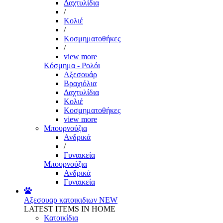
Δαχτυλίδια
/
Κολιέ
/
Κοσμηματοθήκες
/
view more
Κόσμημα - Ρολόι
Αξεσουάρ
Βραχιόλια
Δαχτυλίδια
Κολιέ
Κοσμηματοθήκες
view more
Μπουρνούζια
Ανδρικά
/
Γυναικεία
Μπουρνούζια
Ανδρικά
Γυναικεία
Αξεσουαρ κατοικιδιων
NEW
LATEST ITEMS IN HOME
Κατοικίδια