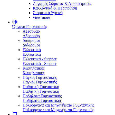
Ζυγαριές Σώματος & Λιπομετρητές
Καλλυντικά & Περιποίηση
Στοματική Υγιεινή
view more
Όργανα Γυμναστικής
Αξεσουάρ
Αξεσουάρ
Διάδρομοι
Διάδρομοι
Ελλειπτικά
Ελλειπτικά
Ελλειπτικά - Stepper
Ελλειπτικά - Stepper
Κωπηλατικές
Κωπηλατικές
Πάγκοι Γυμναστικής
Πάγκοι Γυμναστικής
Παθητική Γυμναστική
Παθητική Γυμναστική
Ποδήλατα Γυμναστικής
Ποδήλατα Γυμναστικής
Πολυόργανα και Μηχανήματα Γυμναστικής
Πολυόργανα και Μηχανήματα Γυμναστικής