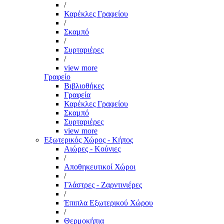
/
Καρέκλες Γραφείου
/
Σκαμπό
/
Συρταριέρες
/
view more
Γραφείο
Βιβλιοθήκες
Γραφεία
Καρέκλες Γραφείου
Σκαμπό
Συρταριέρες
view more
Εξωτερικός Χώρος - Κήπος
Αιώρες - Κούνιες
/
Αποθηκευτικοί Χώροι
/
Γλάστρες - Ζαρντινιέρες
/
Έπιπλα Εξωτερικού Χώρου
/
Θερμοκήπια