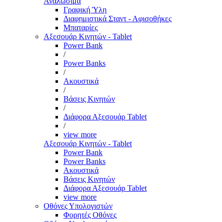
Αναλώσιμα
Γραφική Ύλη
Διαφημιστικά Σταντ - Αφισοθήκες
Μπαταρίες
Αξεσουάρ Κινητών - Tablet
Power Bank
/
Power Banks
/
Ακουστικά
/
Βάσεις Κινητών
/
Διάφορα Αξεσουάρ Tablet
/
view more
Αξεσουάρ Κινητών - Tablet
Power Bank
Power Banks
Ακουστικά
Βάσεις Κινητών
Διάφορα Αξεσουάρ Tablet
view more
Οθόνες Υπολογιστών
Φορητές Οθόνες