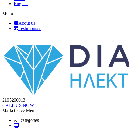
English
Menu
About us
Testimonials
2105200013
CALL US NOW
Marketplace Menu
All categories