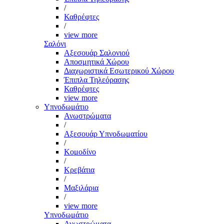
/
Καθρέφτες
/
view more
Σαλόνι
Αξεσουάρ Σαλονιού
Αποσμητικά Χώρου
Διαχωριστικά Εσωτερικού Χώρου
Έπιπλα Τηλεόρασης
Καθρέφτες
view more
Υπνοδωμάτιο
Ανωστρώματα
/
Αξεσουάρ Υπνοδωματίου
/
Κομοδίνο
/
Κρεβάτια
/
Μαξιλάρια
/
view more
Υπνοδωμάτιο
Ανωστρώματα