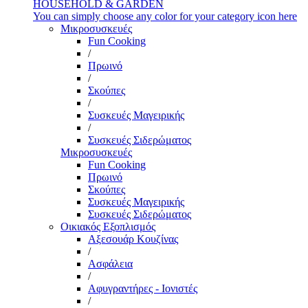
HOUSEHOLD & GARDEN
You can simply choose any color for your category icon here
Μικροσυσκευές
Fun Cooking
/
Πρωινό
/
Σκούπες
/
Συσκευές Μαγειρικής
/
Συσκευές Σιδερώματος
Μικροσυσκευές
Fun Cooking
Πρωινό
Σκούπες
Συσκευές Μαγειρικής
Συσκευές Σιδερώματος
Οικιακός Εξοπλισμός
Αξεσουάρ Κουζίνας
/
Ασφάλεια
/
Αφυγραντήρες - Ιονιστές
/