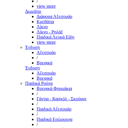
/
view more
Δωμάτιο
Διάφορα Αξεσουάρ
Κρεβάτια
Λίκνο
Λίκνο - Ρηλάξ
Παιδικά Λευκά Είδη
view more
Ένδυση
Αξεσουάρ
/
Βρεφικά
Ένδυση
Αξεσουάρ
Βρεφικά
Παιδικά Ρούχα
Βρεφικά Φορμάκια
/
Γάντια - Κασκόλ - Σκούφοι
/
Παιδικά Αξεσουάρ
/
Παιδικά Εσώρουχα
/