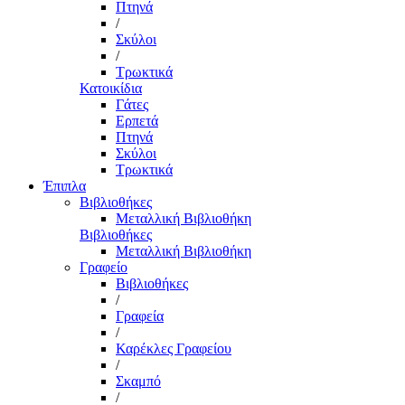
Πτηνά
/
Σκύλοι
/
Τρωκτικά
Κατοικίδια
Γάτες
Ερπετά
Πτηνά
Σκύλοι
Τρωκτικά
Έπιπλα
Βιβλιοθήκες
Μεταλλική Βιβλιοθήκη
Βιβλιοθήκες
Μεταλλική Βιβλιοθήκη
Γραφείο
Βιβλιοθήκες
/
Γραφεία
/
Καρέκλες Γραφείου
/
Σκαμπό
/