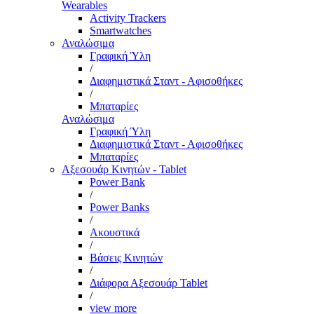
Wearables
Activity Trackers
Smartwatches
Αναλώσιμα
Γραφική Ύλη
/
Διαφημιστικά Σταντ - Αφισοθήκες
/
Μπαταρίες
Αναλώσιμα
Γραφική Ύλη
Διαφημιστικά Σταντ - Αφισοθήκες
Μπαταρίες
Αξεσουάρ Κινητών - Tablet
Power Bank
/
Power Banks
/
Ακουστικά
/
Βάσεις Κινητών
/
Διάφορα Αξεσουάρ Tablet
/
view more