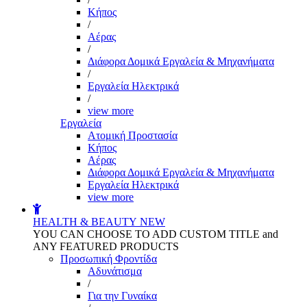
Kήπος
/
Αέρας
/
Διάφορα Δομικά Εργαλεία & Μηχανήματα
/
Εργαλεία Ηλεκτρικά
/
view more
Εργαλεία
Aτομική Προστασία
Kήπος
Αέρας
Διάφορα Δομικά Εργαλεία & Μηχανήματα
Εργαλεία Ηλεκτρικά
view more
HEALTH & BEAUTY
NEW
YOU CAN CHOOSE TO ADD CUSTOM TITLE and
ANY FEATURED PRODUCTS
Προσωπική Φροντίδα
Αδυνάτισμα
/
Για την Γυναίκα