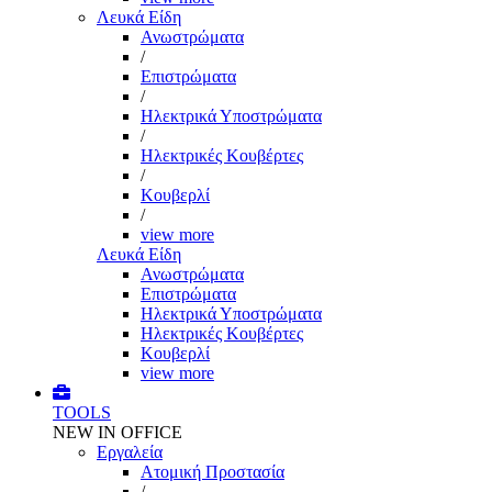
Λευκά Είδη
Ανωστρώματα
/
Επιστρώματα
/
Ηλεκτρικά Υποστρώματα
/
Ηλεκτρικές Κουβέρτες
/
Κουβερλί
/
view more
Λευκά Είδη
Ανωστρώματα
Επιστρώματα
Ηλεκτρικά Υποστρώματα
Ηλεκτρικές Κουβέρτες
Κουβερλί
view more
TOOLS
NEW IN OFFICE
Εργαλεία
Aτομική Προστασία
/