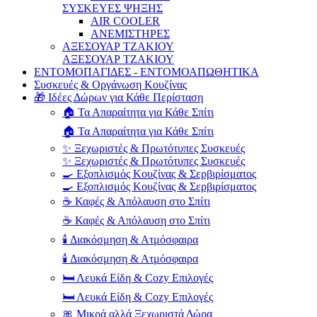
ΣΥΣΚΕΥΕΣ ΨΗΞΗΣ
AIR COOLER
ΑΝΕΜΙΣΤΗΡΕΣ
ΑΞΕΣΟΥΑΡ ΤΖΑΚΙΟΥ
ΑΞΕΣΟΥΑΡ ΤΖΑΚΙΟΥ
ΕΝΤΟΜΟΠΑΓΙΔΕΣ - ΕΝΤΟΜΟΑΠΩΘΗΤΙΚΑ
Συσκευές & Οργάνωση Κουζίνας
🎁 Ιδέες Δώρων για Κάθε Περίσταση
🏠 Τα Απαραίτητα για Κάθε Σπίτι
🏠 Τα Απαραίτητα για Κάθε Σπίτι
✨ Ξεχωριστές & Πρωτότυπες Συσκευές
✨ Ξεχωριστές & Πρωτότυπες Συσκευές
🍳 Εξοπλισμός Κουζίνας & Σερβιρίσματος
🍳 Εξοπλισμός Κουζίνας & Σερβιρίσματος
☕ Καφές & Απόλαυση στο Σπίτι
☕ Καφές & Απόλαυση στο Σπίτι
🕯️ Διακόσμηση & Ατμόσφαιρα
🕯️ Διακόσμηση & Ατμόσφαιρα
🛏️ Λευκά Είδη & Cozy Επιλογές
🛏️ Λευκά Είδη & Cozy Επιλογές
🎀 Μικρά αλλά Ξεχωριστά Δώρα