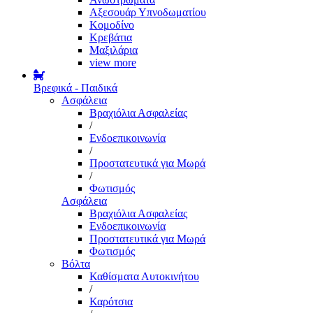
Αξεσουάρ Υπνοδωματίου
Κομοδίνο
Κρεβάτια
Μαξιλάρια
view more
Βρεφικά - Παιδικά
Ασφάλεια
Βραχιόλια Ασφαλείας
/
Ενδοεπικοινωνία
/
Προστατευτικά για Μωρά
/
Φωτισμός
Ασφάλεια
Βραχιόλια Ασφαλείας
Ενδοεπικοινωνία
Προστατευτικά για Μωρά
Φωτισμός
Βόλτα
Καθίσματα Αυτοκινήτου
/
Καρότσια