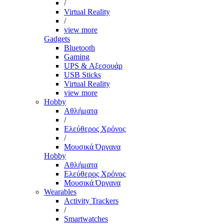
/
Virtual Reality
/
view more
Gadgets
Bluetooth
Gaming
UPS & Αξεσουάρ
USB Sticks
Virtual Reality
view more
Hobby
Αθλήματα
/
Ελεύθερος Χρόνος
/
Μουσικά Όργανα
Hobby
Αθλήματα
Ελεύθερος Χρόνος
Μουσικά Όργανα
Wearables
Activity Trackers
/
Smartwatches