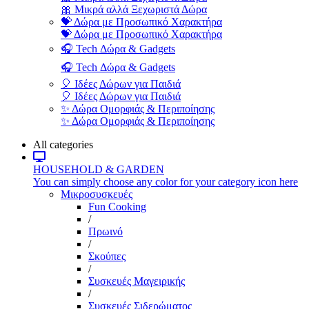
🎀 Μικρά αλλά Ξεχωριστά Δώρα
💝 Δώρα με Προσωπικό Χαρακτήρα
💝 Δώρα με Προσωπικό Χαρακτήρα
🎧 Tech Δώρα & Gadgets
🎧 Tech Δώρα & Gadgets
🎈 Ιδέες Δώρων για Παιδιά
🎈 Ιδέες Δώρων για Παιδιά
✨ Δώρα Ομορφιάς & Περιποίησης
✨ Δώρα Ομορφιάς & Περιποίησης
All categories
HOUSEHOLD & GARDEN
You can simply choose any color for your category icon here
Μικροσυσκευές
Fun Cooking
/
Πρωινό
/
Σκούπες
/
Συσκευές Μαγειρικής
/
Συσκευές Σιδερώματος