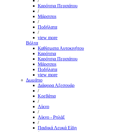
/
Καρότσια Περιπάτου
/
Μάρσιποι
/
Ποδήλατα
/
view more
Βόλτα
Καθίσματα Αυτοκινήτου
Καρότσια
Καρότσια Περιπάτου
Μάρσιποι
Ποδήλατα
view more
Δωμάτιο
Διάφορα Αξεσουάρ
/
Κρεβάτια
/
Λίκνο
/
Λίκνο - Ρηλάξ
/
Παιδικά Λευκά Είδη