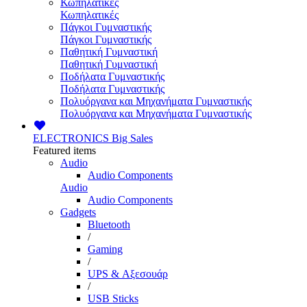
Κωπηλατικές
Κωπηλατικές
Πάγκοι Γυμναστικής
Πάγκοι Γυμναστικής
Παθητική Γυμναστική
Παθητική Γυμναστική
Ποδήλατα Γυμναστικής
Ποδήλατα Γυμναστικής
Πολυόργανα και Μηχανήματα Γυμναστικής
Πολυόργανα και Μηχανήματα Γυμναστικής
ELECTRONICS
Big Sales
Featured items
Audio
Audio Components
Audio
Audio Components
Gadgets
Bluetooth
/
Gaming
/
UPS & Αξεσουάρ
/
USB Sticks