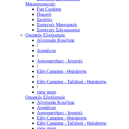
Μικροσυσκευές
Fun Cooking
Πρωινό
Σκούπες
Συσκευές Μαγειρικής
Συσκευές Σιδερώματος
Οικιακός Εξοπλισμός
Αξεσουάρ Κουζίνας
/
Ασφάλεια
/
Αφυγραντήρες - Ιονιστές
/
Είδη Camping - Θαλάσσης
/
Είδη Camping - Ταξιδιού - Θαλάσσης
/
view more
Οικιακός Εξοπλισμός
Αξεσουάρ Κουζίνας
Ασφάλεια
Αφυγραντήρες - Ιονιστές
Είδη Camping - Θαλάσσης
Είδη Camping - Ταξιδιού - Θαλάσσης
view more