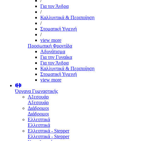
/
Για τον Άνδρα
/
Καλλυντικά & Περιποίηση
/
Στοματική Υγιεινή
/
view more
Προσωπική Φροντίδα
Αδυνάτισμα
Για την Γυναίκα
Για τον Άνδρα
Καλλυντικά & Περιποίηση
Στοματική Υγιεινή
view more
Όργανα Γυμναστικής
Αξεσουάρ
Αξεσουάρ
Διάδρομοι
Διάδρομοι
Ελλειπτικά
Ελλειπτικά
Ελλειπτικά - Stepper
Ελλειπτικά - Stepper