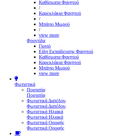
Καθίσματα Φαγητού
/
Καρεκλάκια Φαγητού
/
Μπάνιο Μωρού
/
view more
Φροντίδα
Γιογιό
Είδη Εκπαίδευσης Φαγητού
Καθίσματα Φαγητού
Καρεκλάκια Φαγητού
Μπάνιο Μωρού
view more
Φωτιστικά
Πορτατίφ
Πορτατίφ
Φωτιστικά Δαπέδου
Φωτιστικά Δαπέδου
Φωτιστικά Ηλιακά
Φωτιστικά Ηλιακά
Φωτιστικά Οροφής
Φωτιστικά Οροφής