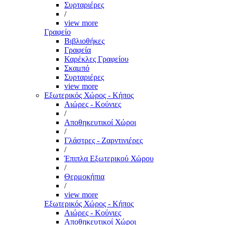
Συρταριέρες
/
view more
Γραφείο
Βιβλιοθήκες
Γραφεία
Καρέκλες Γραφείου
Σκαμπό
Συρταριέρες
view more
Εξωτερικός Χώρος - Κήπος
Αιώρες - Κούνιες
/
Αποθηκευτικοί Χώροι
/
Γλάστρες - Ζαρντινιέρες
/
Έπιπλα Εξωτερικού Χώρου
/
Θερμοκήπια
/
view more
Εξωτερικός Χώρος - Κήπος
Αιώρες - Κούνιες
Αποθηκευτικοί Χώροι