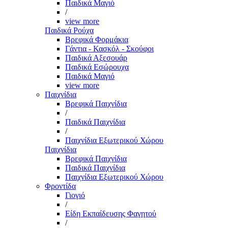
Παιδικά Μαγιό
/
view more
Παιδικά Ρούχα
Βρεφικά Φορμάκια
Γάντια - Κασκόλ - Σκούφοι
Παιδικά Αξεσουάρ
Παιδικά Εσώρουχα
Παιδικά Μαγιό
view more
Παιχνίδια
Βρεφικά Παιχνίδια
/
Παιδικά Παιχνίδια
/
Παιχνίδια Εξωτερικού Χώρου
Παιχνίδια
Βρεφικά Παιχνίδια
Παιδικά Παιχνίδια
Παιχνίδια Εξωτερικού Χώρου
Φροντίδα
Γιογιό
/
Είδη Εκπαίδευσης Φαγητού
/