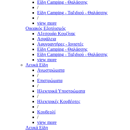
Είδη Camping - Θαλάσσης
/
Είδη Camping - Ταξιδιού - Θαλάσσης
/
view more
Οικιακός Εξοπλισμός
Αξεσουάρ Κουζίνας
Ασφάλεια
Αφυγραντήρες - Ιονιστές
Είδη Camping - Θαλάσσης
Είδη Camping - Ταξιδιού - Θαλάσσης
view more
Λευκά Είδη
Ανωστρώματα
/
Επιστρώματα
/
Ηλεκτρικά Υποστρώματα
/
Ηλεκτρικές Κουβέρτες
/
Κουβερλί
/
view more
Λευκά Είδη