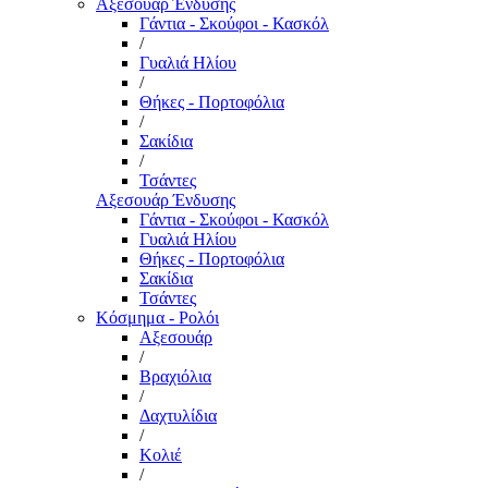
Αξεσουάρ Ένδυσης
Γάντια - Σκούφοι - Κασκόλ
/
Γυαλιά Ηλίου
/
Θήκες - Πορτοφόλια
/
Σακίδια
/
Τσάντες
Αξεσουάρ Ένδυσης
Γάντια - Σκούφοι - Κασκόλ
Γυαλιά Ηλίου
Θήκες - Πορτοφόλια
Σακίδια
Τσάντες
Κόσμημα - Ρολόι
Αξεσουάρ
/
Βραχιόλια
/
Δαχτυλίδια
/
Κολιέ
/