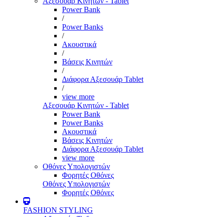
Αξεσουάρ Κινητών - Tablet
Power Bank
/
Power Banks
/
Ακουστικά
/
Βάσεις Κινητών
/
Διάφορα Αξεσουάρ Tablet
/
view more
Αξεσουάρ Κινητών - Tablet
Power Bank
Power Banks
Ακουστικά
Βάσεις Κινητών
Διάφορα Αξεσουάρ Tablet
view more
Οθόνες Υπολογιστών
Φορητές Οθόνες
Οθόνες Υπολογιστών
Φορητές Οθόνες
FASHION STYLING