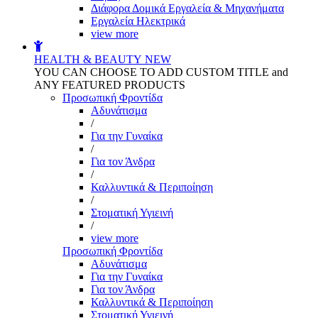
Διάφορα Δομικά Εργαλεία & Μηχανήματα
Εργαλεία Ηλεκτρικά
view more
HEALTH & BEAUTY
NEW
YOU CAN CHOOSE TO ADD CUSTOM TITLE and
ANY FEATURED PRODUCTS
Προσωπική Φροντίδα
Αδυνάτισμα
/
Για την Γυναίκα
/
Για τον Άνδρα
/
Καλλυντικά & Περιποίηση
/
Στοματική Υγιεινή
/
view more
Προσωπική Φροντίδα
Αδυνάτισμα
Για την Γυναίκα
Για τον Άνδρα
Καλλυντικά & Περιποίηση
Στοματική Υγιεινή