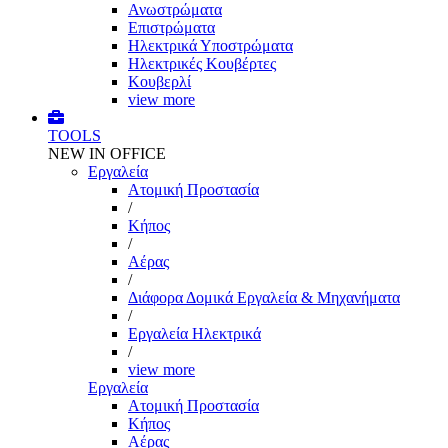
Ανωστρώματα
Επιστρώματα
Ηλεκτρικά Υποστρώματα
Ηλεκτρικές Κουβέρτες
Κουβερλί
view more
TOOLS
NEW IN OFFICE
Εργαλεία
Aτομική Προστασία
/
Kήπος
/
Αέρας
/
Διάφορα Δομικά Εργαλεία & Μηχανήματα
/
Εργαλεία Ηλεκτρικά
/
view more
Εργαλεία
Aτομική Προστασία
Kήπος
Αέρας