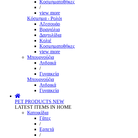
Κοσμηματοθήκες
/
view more
Κόσμημα - Ρολόι
Αξεσουάρ
Βραχιόλια
Δαχτυλίδια
Κολιέ
Κοσμηματοθήκες
view more
Μπουρνούζια
Ανδρικά
/
Γυναικεία
Μπουρνούζια
Ανδρικά
Γυναικεία
PET PRODUCTS
NEW
LATEST ITEMS IN HOME
Κατοικίδια
Γάτες
/
Ερπετά
/