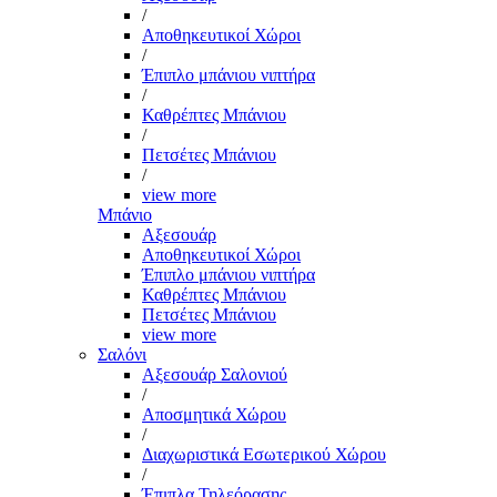
/
Αποθηκευτικοί Χώροι
/
Έπιπλο μπάνιου νιπτήρα
/
Καθρέπτες Μπάνιου
/
Πετσέτες Μπάνιου
/
view more
Μπάνιο
Αξεσουάρ
Αποθηκευτικοί Χώροι
Έπιπλο μπάνιου νιπτήρα
Καθρέπτες Μπάνιου
Πετσέτες Μπάνιου
view more
Σαλόνι
Αξεσουάρ Σαλονιού
/
Αποσμητικά Χώρου
/
Διαχωριστικά Εσωτερικού Χώρου
/
Έπιπλα Τηλεόρασης