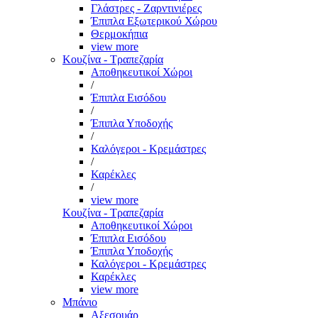
Γλάστρες - Ζαρντινιέρες
Έπιπλα Εξωτερικού Χώρου
Θερμοκήπια
view more
Κουζίνα - Τραπεζαρία
Αποθηκευτικοί Χώροι
/
Έπιπλα Εισόδου
/
Έπιπλα Υποδοχής
/
Καλόγεροι - Κρεμάστρες
/
Καρέκλες
/
view more
Κουζίνα - Τραπεζαρία
Αποθηκευτικοί Χώροι
Έπιπλα Εισόδου
Έπιπλα Υποδοχής
Καλόγεροι - Κρεμάστρες
Καρέκλες
view more
Μπάνιο
Αξεσουάρ