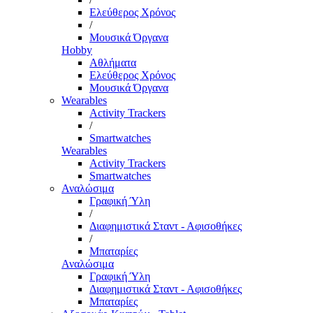
Ελεύθερος Χρόνος
/
Μουσικά Όργανα
Hobby
Αθλήματα
Ελεύθερος Χρόνος
Μουσικά Όργανα
Wearables
Activity Trackers
/
Smartwatches
Wearables
Activity Trackers
Smartwatches
Αναλώσιμα
Γραφική Ύλη
/
Διαφημιστικά Σταντ - Αφισοθήκες
/
Μπαταρίες
Αναλώσιμα
Γραφική Ύλη
Διαφημιστικά Σταντ - Αφισοθήκες
Μπαταρίες