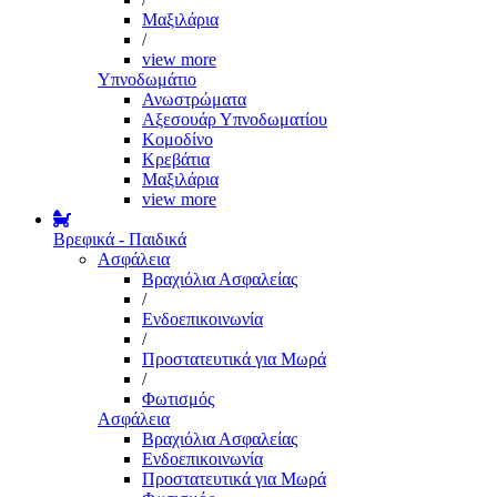
Μαξιλάρια
/
view more
Υπνοδωμάτιο
Ανωστρώματα
Αξεσουάρ Υπνοδωματίου
Κομοδίνο
Κρεβάτια
Μαξιλάρια
view more
Βρεφικά - Παιδικά
Ασφάλεια
Βραχιόλια Ασφαλείας
/
Ενδοεπικοινωνία
/
Προστατευτικά για Μωρά
/
Φωτισμός
Ασφάλεια
Βραχιόλια Ασφαλείας
Ενδοεπικοινωνία
Προστατευτικά για Μωρά