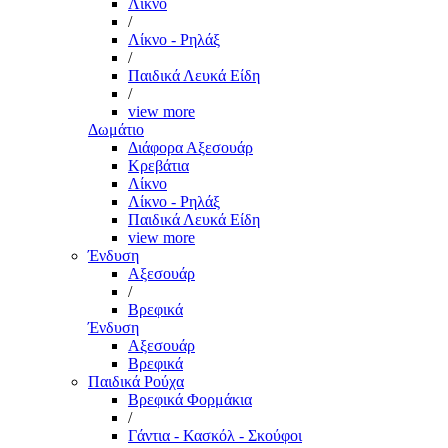
Λίκνο
/
Λίκνο - Ρηλάξ
/
Παιδικά Λευκά Είδη
/
view more
Δωμάτιο
Διάφορα Αξεσουάρ
Κρεβάτια
Λίκνο
Λίκνο - Ρηλάξ
Παιδικά Λευκά Είδη
view more
Ένδυση
Αξεσουάρ
/
Βρεφικά
Ένδυση
Αξεσουάρ
Βρεφικά
Παιδικά Ρούχα
Βρεφικά Φορμάκια
/
Γάντια - Κασκόλ - Σκούφοι