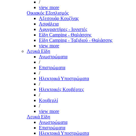
/
view more
Οικιακός Εξοπλισμός
Αξεσουάρ Κουζίνας
Ασφάλεια
Αφυγραντήρες - Ιονιστές
Είδη Camping - Θαλάσσης
Είδη Camping - Ταξιδιού - Θαλάσσης
view more
Λευκά Είδη
Ανωστρώματα
/
Επιστρώματα
/
Ηλεκτρικά Υποστρώματα
/
Ηλεκτρικές Κουβέρτες
/
Κουβερλί
/
view more
Λευκά Είδη
Ανωστρώματα
Επιστρώματα
Ηλεκτρικά Υποστρώματα