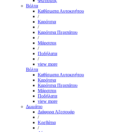
Φωτισμός
Βόλτα
Καθίσματα Αυτοκινήτου
/
Καρότσια
/
Καρότσια Περιπάτου
/
Μάρσιποι
/
Ποδήλατα
/
view more
Βόλτα
Καθίσματα Αυτοκινήτου
Καρότσια
Καρότσια Περιπάτου
Μάρσιποι
Ποδήλατα
view more
Δωμάτιο
Διάφορα Αξεσουάρ
/
Κρεβάτια
/