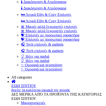
🕯️ Διακόσμηση & Ατμόσφαιρα
🕯️ Διακόσμηση & Ατμόσφαιρα
🛏️ Λευκά Είδη & Cozy Επιλογές
🛏️ Λευκά Είδη & Cozy Επιλογές
🎀 Μικρές αλλά ξεχωριστές επιλογές
🎀 Μικρές αλλά ξεχωριστές επιλογές
💝 Επιλογές με προσωπικό χαρακτήρα
💝 Επιλογές με προσωπικό χαρακτήρα
🎧 Tech επιλογές & gadgets
🎧 Tech επιλογές & gadgets
🎈 Ιδέες για παιδιά
🎈 Ιδέες για παιδιά
✨ Ομορφιά και περιποίηση
✨ Ομορφιά και περιποίηση
All categories
ΕΙΔΗ ΣΠΙΤΙΟΥ
βρείτε τα καλύτερα οικιακά της αγοράς
ΔΕΣ ΜΕΡΙΚΑ ΑΠΌ ΤΑ ΠΡΟΪΌΝΤΑ ΤΗΣ ΚΑΤΗΓΟΡΙΑΣ
ΕΙΔΗ ΣΠΙΤΙΟΥ
Μικροσυσκευές