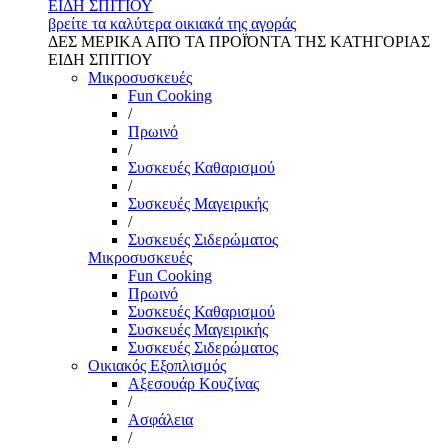
ΕΙΔΗ ΣΠΙΤΙΟΥ
βρείτε τα καλύτερα οικιακά της αγοράς
ΔΕΣ ΜΕΡΙΚΑ ΑΠΌ ΤΑ ΠΡΟΪΌΝΤΑ ΤΗΣ ΚΑΤΗΓΟΡΙΑΣ
ΕΙΔΗ ΣΠΙΤΙΟΥ
Μικροσυσκευές
Fun Cooking
/
Πρωινό
/
Συσκευές Καθαρισμού
/
Συσκευές Μαγειρικής
/
Συσκευές Σιδερώματος
Μικροσυσκευές
Fun Cooking
Πρωινό
Συσκευές Καθαρισμού
Συσκευές Μαγειρικής
Συσκευές Σιδερώματος
Οικιακός Εξοπλισμός
Αξεσουάρ Κουζίνας
/
Ασφάλεια
/