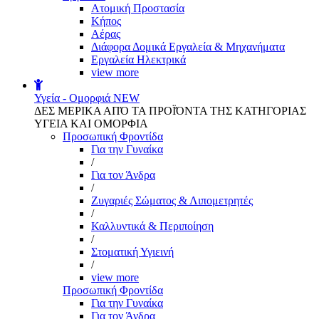
Aτομική Προστασία
Kήπος
Αέρας
Διάφορα Δομικά Εργαλεία & Μηχανήματα
Εργαλεία Ηλεκτρικά
view more
Υγεία - Ομορφιά
NEW
ΔΕΣ ΜΕΡΙΚΑ ΑΠΌ ΤΑ ΠΡΟΪΌΝΤΑ ΤΗΣ ΚΑΤΗΓΟΡΙΑΣ
ΥΓΕΙΑ ΚΑΙ ΟΜΟΡΦΙΑ
Προσωπική Φροντίδα
Για την Γυναίκα
/
Για τον Άνδρα
/
Ζυγαριές Σώματος & Λιπομετρητές
/
Καλλυντικά & Περιποίηση
/
Στοματική Υγιεινή
/
view more
Προσωπική Φροντίδα
Για την Γυναίκα
Για τον Άνδρα