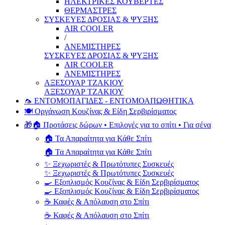
ΗΛΕΚΤΡΙΚΕΣ ΚΟΥΒΕΡΤΕΣ
ΘΕΡΜΑΣΤΡΕΣ
ΣΥΣΚΕΥΕΣ ΔΡΟΣΙΑΣ & ΨΥΞΗΣ
AIR COOLER
/
ΑΝΕΜΙΣΤΗΡΕΣ
ΣΥΣΚΕΥΕΣ ΔΡΟΣΙΑΣ & ΨΥΞΗΣ
AIR COOLER
ΑΝΕΜΙΣΤΗΡΕΣ
ΑΞΕΣΟΥΑΡ ΤΖΑΚΙΟΥ
ΑΞΕΣΟΥΑΡ ΤΖΑΚΙΟΥ
🦟 ΕΝΤΟΜΟΠΑΓΙΔΕΣ - ΕΝΤΟΜΟΑΠΩΘΗΤΙΚΑ
🍽️ Οργάνωση Κουζίνας & Είδη Σερβιρίσματος
🎁🏠 Προτάσεις δώρων • Επιλογές για το σπίτι • Για σένα
🏠 Τα Απαραίτητα για Κάθε Σπίτι
🏠 Τα Απαραίτητα για Κάθε Σπίτι
✨ Ξεχωριστές & Πρωτότυπες Συσκευές
✨ Ξεχωριστές & Πρωτότυπες Συσκευές
🍳 Εξοπλισμός Κουζίνας & Είδη Σερβιρίσματος
🍳 Εξοπλισμός Κουζίνας & Είδη Σερβιρίσματος
☕ Καφές & Απόλαυση στο Σπίτι
☕ Καφές & Απόλαυση στο Σπίτι