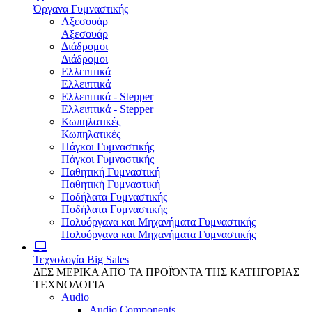
Όργανα Γυμναστικής
Αξεσουάρ
Αξεσουάρ
Διάδρομοι
Διάδρομοι
Ελλειπτικά
Ελλειπτικά
Ελλειπτικά - Stepper
Ελλειπτικά - Stepper
Κωπηλατικές
Κωπηλατικές
Πάγκοι Γυμναστικής
Πάγκοι Γυμναστικής
Παθητική Γυμναστική
Παθητική Γυμναστική
Ποδήλατα Γυμναστικής
Ποδήλατα Γυμναστικής
Πολυόργανα και Μηχανήματα Γυμναστικής
Πολυόργανα και Μηχανήματα Γυμναστικής
Τεχνολογία
Big Sales
ΔΕΣ ΜΕΡΙΚΑ ΑΠΌ ΤΑ ΠΡΟΪΌΝΤΑ ΤΗΣ ΚΑΤΗΓΟΡΙΑΣ
ΤΕΧΝΟΛΟΓΙΑ
Audio
Audio Components