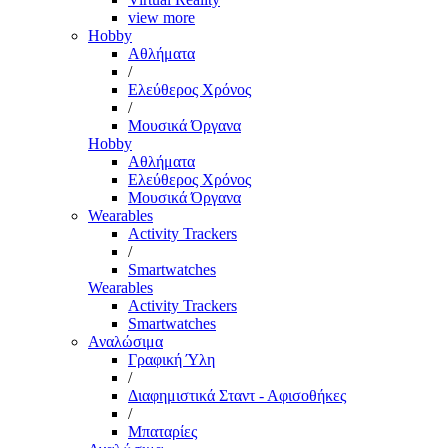
view more
Hobby
Αθλήματα
/
Ελεύθερος Χρόνος
/
Μουσικά Όργανα
Hobby
Αθλήματα
Ελεύθερος Χρόνος
Μουσικά Όργανα
Wearables
Activity Trackers
/
Smartwatches
Wearables
Activity Trackers
Smartwatches
Αναλώσιμα
Γραφική Ύλη
/
Διαφημιστικά Σταντ - Αφισοθήκες
/
Μπαταρίες