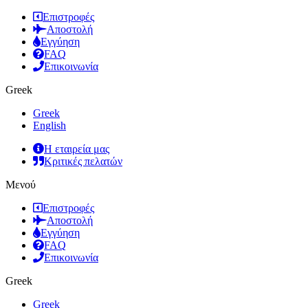
Επιστροφές
Αποστολή
Εγγύηση
FAQ
Επικοινωνία
Greek
Greek
English
Η εταιρεία μας
Κριτικές πελατών
Μενού
Επιστροφές
Αποστολή
Εγγύηση
FAQ
Επικοινωνία
Greek
Greek