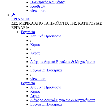
Ηλεκτρικές Κουβέρτες
Κουβερλί
view more
ΕΡΓΑΛΕΙΑ
ΔΕΣ ΜΕΡΙΚΑ ΑΠΌ ΤΑ ΠΡΟΪΌΝΤΑ ΤΗΣ ΚΑΤΗΓΟΡΙΑΣ
ΕΡΓΑΛΕΙΑ
Εργαλεία
Aτομική Προστασία
/
Kήπος
/
Αέρας
/
Διάφορα Δομικά Εργαλεία & Μηχανήματα
/
Εργαλεία Ηλεκτρικά
/
view more
Εργαλεία
Aτομική Προστασία
Kήπος
Αέρας
Διάφορα Δομικά Εργαλεία & Μηχανήματα
Εργαλεία Ηλεκτρικά