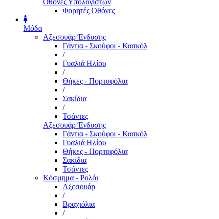
Οθόνες Υπολογιστών
Φορητές Οθόνες
Μόδα
Αξεσουάρ Ένδυσης
Γάντια - Σκούφοι - Κασκόλ
/
Γυαλιά Ηλίου
/
Θήκες - Πορτοφόλια
/
Σακίδια
/
Τσάντες
Αξεσουάρ Ένδυσης
Γάντια - Σκούφοι - Κασκόλ
Γυαλιά Ηλίου
Θήκες - Πορτοφόλια
Σακίδια
Τσάντες
Κόσμημα - Ρολόι
Αξεσουάρ
/
Βραχιόλια
/