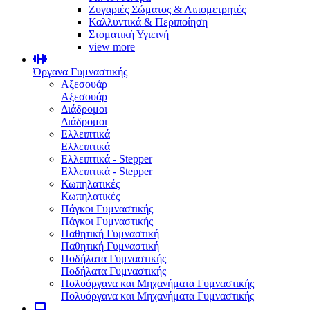
Ζυγαριές Σώματος & Λιπομετρητές
Καλλυντικά & Περιποίηση
Στοματική Υγιεινή
view more
Όργανα Γυμναστικής
Αξεσουάρ
Αξεσουάρ
Διάδρομοι
Διάδρομοι
Ελλειπτικά
Ελλειπτικά
Ελλειπτικά - Stepper
Ελλειπτικά - Stepper
Κωπηλατικές
Κωπηλατικές
Πάγκοι Γυμναστικής
Πάγκοι Γυμναστικής
Παθητική Γυμναστική
Παθητική Γυμναστική
Ποδήλατα Γυμναστικής
Ποδήλατα Γυμναστικής
Πολυόργανα και Μηχανήματα Γυμναστικής
Πολυόργανα και Μηχανήματα Γυμναστικής