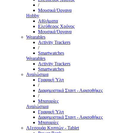
/
Μουσικά Όργανα
Hobby
Αθλήματα
Ελεύθερος Χρόνος
Μουσικά Όργανα
Wearables
Activity Trackers
/
Smartwatches
Wearables
Activity Trackers
Smartwatches
Αναλώσιμα
Γραφική Ύλη
/
Διαφημιστικά Σταντ - Αφισοθήκες
/
Μπαταρίες
Αναλώσιμα
Γραφική Ύλη
Διαφημιστικά Σταντ - Αφισοθήκες
Μπαταρίες
Αξεσουάρ Κινητών - Tablet