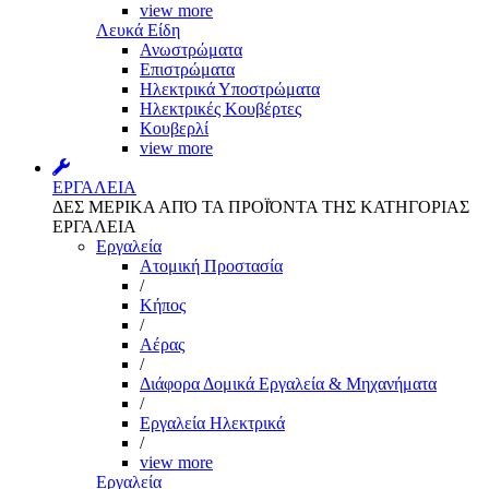
view more
Λευκά Είδη
Ανωστρώματα
Επιστρώματα
Ηλεκτρικά Υποστρώματα
Ηλεκτρικές Κουβέρτες
Κουβερλί
view more
ΕΡΓΑΛΕΙΑ
ΔΕΣ ΜΕΡΙΚΑ ΑΠΌ ΤΑ ΠΡΟΪΌΝΤΑ ΤΗΣ ΚΑΤΗΓΟΡΙΑΣ
ΕΡΓΑΛΕΙΑ
Εργαλεία
Aτομική Προστασία
/
Kήπος
/
Αέρας
/
Διάφορα Δομικά Εργαλεία & Μηχανήματα
/
Εργαλεία Ηλεκτρικά
/
view more
Εργαλεία