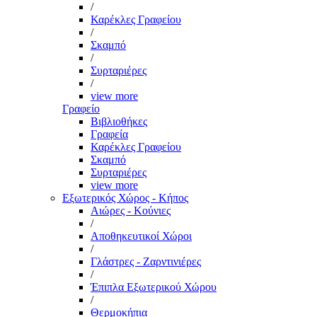
/
Καρέκλες Γραφείου
/
Σκαμπό
/
Συρταριέρες
/
view more
Γραφείο
Βιβλιοθήκες
Γραφεία
Καρέκλες Γραφείου
Σκαμπό
Συρταριέρες
view more
Εξωτερικός Χώρος - Κήπος
Αιώρες - Κούνιες
/
Αποθηκευτικοί Χώροι
/
Γλάστρες - Ζαρντινιέρες
/
Έπιπλα Εξωτερικού Χώρου
/
Θερμοκήπια