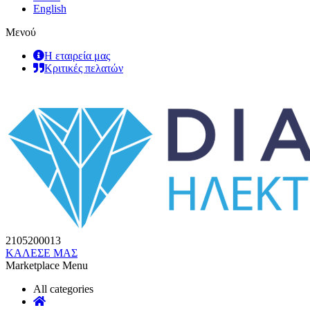
English
Μενού
Η εταιρεία μας
Κριτικές πελατών
2105200013
ΚΑΛΕΣΕ ΜΑΣ
Marketplace Menu
All categories