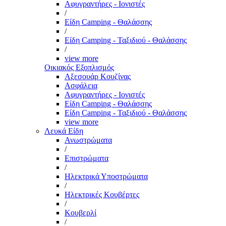
Αφυγραντήρες - Ιονιστές
/
Είδη Camping - Θαλάσσης
/
Είδη Camping - Ταξιδιού - Θαλάσσης
/
view more
Οικιακός Εξοπλισμός
Αξεσουάρ Κουζίνας
Ασφάλεια
Αφυγραντήρες - Ιονιστές
Είδη Camping - Θαλάσσης
Είδη Camping - Ταξιδιού - Θαλάσσης
view more
Λευκά Είδη
Ανωστρώματα
/
Επιστρώματα
/
Ηλεκτρικά Υποστρώματα
/
Ηλεκτρικές Κουβέρτες
/
Κουβερλί
/