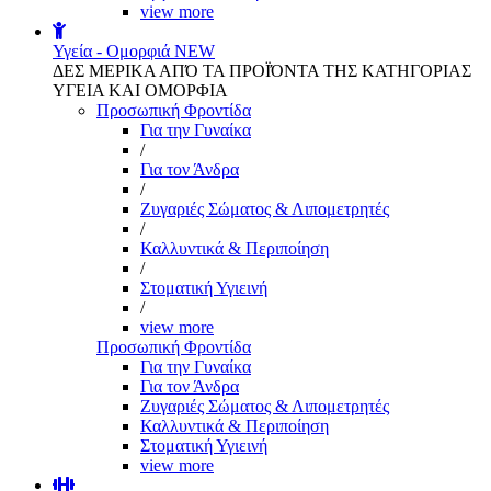
view more
Υγεία - Ομορφιά
NEW
ΔΕΣ ΜΕΡΙΚΑ ΑΠΌ ΤΑ ΠΡΟΪΌΝΤΑ ΤΗΣ ΚΑΤΗΓΟΡΙΑΣ
ΥΓΕΙΑ ΚΑΙ ΟΜΟΡΦΙΑ
Προσωπική Φροντίδα
Για την Γυναίκα
/
Για τον Άνδρα
/
Ζυγαριές Σώματος & Λιπομετρητές
/
Καλλυντικά & Περιποίηση
/
Στοματική Υγιεινή
/
view more
Προσωπική Φροντίδα
Για την Γυναίκα
Για τον Άνδρα
Ζυγαριές Σώματος & Λιπομετρητές
Καλλυντικά & Περιποίηση
Στοματική Υγιεινή
view more