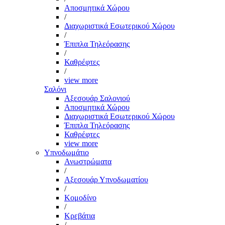
Αποσμητικά Χώρου
/
Διαχωριστικά Εσωτερικού Χώρου
/
Έπιπλα Τηλεόρασης
/
Καθρέφτες
/
view more
Σαλόνι
Αξεσουάρ Σαλονιού
Αποσμητικά Χώρου
Διαχωριστικά Εσωτερικού Χώρου
Έπιπλα Τηλεόρασης
Καθρέφτες
view more
Υπνοδωμάτιο
Ανωστρώματα
/
Αξεσουάρ Υπνοδωματίου
/
Κομοδίνο
/
Κρεβάτια
/