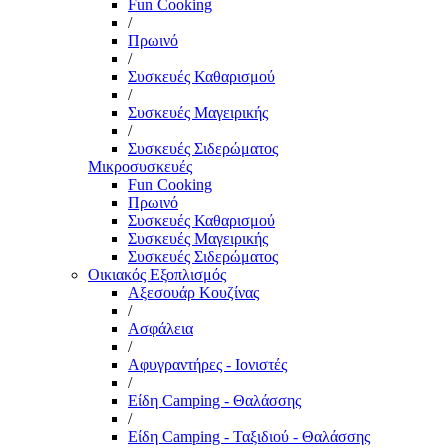
Fun Cooking
/
Πρωινό
/
Συσκευές Καθαρισμού
/
Συσκευές Μαγειρικής
/
Συσκευές Σιδερώματος
Μικροσυσκευές
Fun Cooking
Πρωινό
Συσκευές Καθαρισμού
Συσκευές Μαγειρικής
Συσκευές Σιδερώματος
Οικιακός Εξοπλισμός
Αξεσουάρ Κουζίνας
/
Ασφάλεια
/
Αφυγραντήρες - Ιονιστές
/
Είδη Camping - Θαλάσσης
/
Είδη Camping - Ταξιδιού - Θαλάσσης