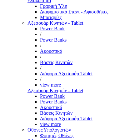
Αναλώσιμα
Γραφική Ύλη
Διαφημιστικά Σταντ - Αφισοθήκες
Μπαταρίες
Αξεσουάρ Κινητών - Tablet
Power Bank
/
Power Banks
/
Ακουστικά
/
Βάσεις Κινητών
/
Διάφορα Αξεσουάρ Tablet
/
view more
Αξεσουάρ Κινητών - Tablet
Power Bank
Power Banks
Ακουστικά
Βάσεις Κινητών
Διάφορα Αξεσουάρ Tablet
view more
Οθόνες Υπολογιστών
Φορητές Οθόνες