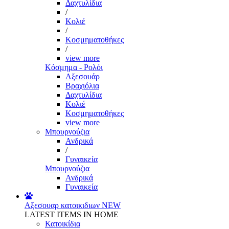
Δαχτυλίδια
/
Κολιέ
/
Κοσμηματοθήκες
/
view more
Κόσμημα - Ρολόι
Αξεσουάρ
Βραχιόλια
Δαχτυλίδια
Κολιέ
Κοσμηματοθήκες
view more
Μπουρνούζια
Ανδρικά
/
Γυναικεία
Μπουρνούζια
Ανδρικά
Γυναικεία
Αξεσουαρ κατοικιδιων
NEW
LATEST ITEMS IN HOME
Κατοικίδια