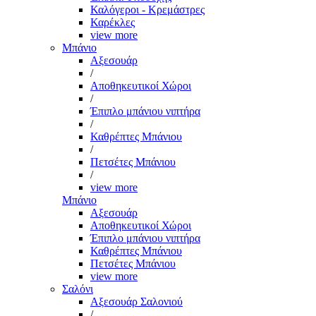
Καλόγεροι - Κρεμάστρες
Καρέκλες
view more
Μπάνιο
Αξεσουάρ
/
Αποθηκευτικοί Χώροι
/
Έπιπλο μπάνιου νιπτήρα
/
Καθρέπτες Μπάνιου
/
Πετσέτες Μπάνιου
/
view more
Μπάνιο
Αξεσουάρ
Αποθηκευτικοί Χώροι
Έπιπλο μπάνιου νιπτήρα
Καθρέπτες Μπάνιου
Πετσέτες Μπάνιου
view more
Σαλόνι
Αξεσουάρ Σαλονιού
/