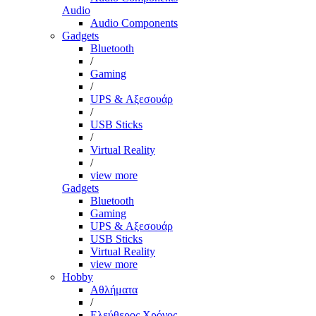
Audio
Audio Components
Gadgets
Bluetooth
/
Gaming
/
UPS & Αξεσουάρ
/
USB Sticks
/
Virtual Reality
/
view more
Gadgets
Bluetooth
Gaming
UPS & Αξεσουάρ
USB Sticks
Virtual Reality
view more
Hobby
Αθλήματα
/
Ελεύθερος Χρόνος