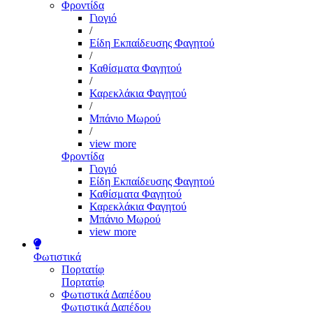
Φροντίδα
Γιογιό
/
Είδη Εκπαίδευσης Φαγητού
/
Καθίσματα Φαγητού
/
Καρεκλάκια Φαγητού
/
Μπάνιο Μωρού
/
view more
Φροντίδα
Γιογιό
Είδη Εκπαίδευσης Φαγητού
Καθίσματα Φαγητού
Καρεκλάκια Φαγητού
Μπάνιο Μωρού
view more
Φωτιστικά
Πορτατίφ
Πορτατίφ
Φωτιστικά Δαπέδου
Φωτιστικά Δαπέδου