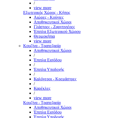
/
view more
Εξωτερικός Χώρος - Κήπος
Αιώρες - Κούνιες
Αποθηκευτικοί Χώροι
Γλάστρες - Ζαρντινιέρες
Έπιπλα Εξωτερικού Χώρου
Θερμοκήπια
view more
Κουζίνα - Τραπεζαρία
Αποθηκευτικοί Χώροι
/
Έπιπλα Εισόδου
/
Έπιπλα Υποδοχής
/
Καλόγεροι - Κρεμάστρες
/
Καρέκλες
/
view more
Κουζίνα - Τραπεζαρία
Αποθηκευτικοί Χώροι
Έπιπλα Εισόδου
Έπιπλα Υποδοχής