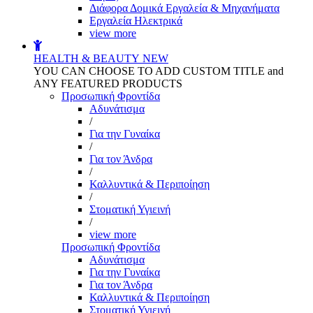
Διάφορα Δομικά Εργαλεία & Μηχανήματα
Εργαλεία Ηλεκτρικά
view more
HEALTH & BEAUTY
NEW
YOU CAN CHOOSE TO ADD CUSTOM TITLE and
ANY FEATURED PRODUCTS
Προσωπική Φροντίδα
Αδυνάτισμα
/
Για την Γυναίκα
/
Για τον Άνδρα
/
Καλλυντικά & Περιποίηση
/
Στοματική Υγιεινή
/
view more
Προσωπική Φροντίδα
Αδυνάτισμα
Για την Γυναίκα
Για τον Άνδρα
Καλλυντικά & Περιποίηση
Στοματική Υγιεινή