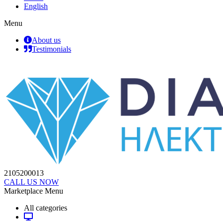
English
Menu
About us
Testimonials
2105200013
CALL US NOW
Marketplace Menu
All categories