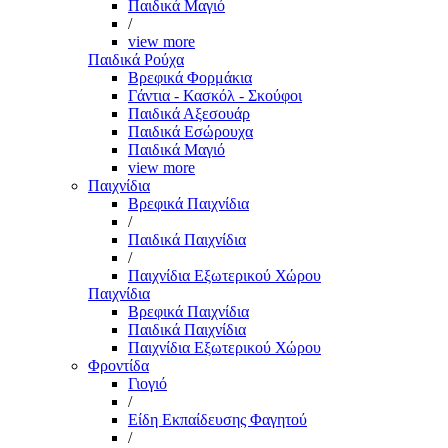
Παιδικά Μαγιό
/
view more
Παιδικά Ρούχα
Βρεφικά Φορμάκια
Γάντια - Κασκόλ - Σκούφοι
Παιδικά Αξεσουάρ
Παιδικά Εσώρουχα
Παιδικά Μαγιό
view more
Παιχνίδια
Βρεφικά Παιχνίδια
/
Παιδικά Παιχνίδια
/
Παιχνίδια Εξωτερικού Χώρου
Παιχνίδια
Βρεφικά Παιχνίδια
Παιδικά Παιχνίδια
Παιχνίδια Εξωτερικού Χώρου
Φροντίδα
Γιογιό
/
Είδη Εκπαίδευσης Φαγητού
/