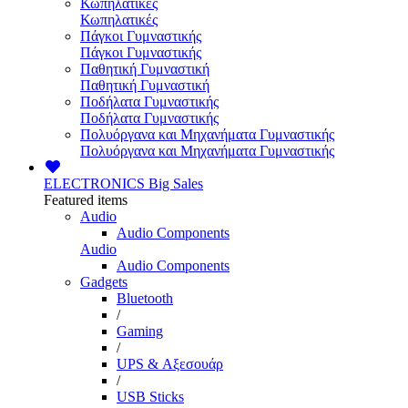
Κωπηλατικές
Κωπηλατικές
Πάγκοι Γυμναστικής
Πάγκοι Γυμναστικής
Παθητική Γυμναστική
Παθητική Γυμναστική
Ποδήλατα Γυμναστικής
Ποδήλατα Γυμναστικής
Πολυόργανα και Μηχανήματα Γυμναστικής
Πολυόργανα και Μηχανήματα Γυμναστικής
ELECTRONICS
Big Sales
Featured items
Audio
Audio Components
Audio
Audio Components
Gadgets
Bluetooth
/
Gaming
/
UPS & Αξεσουάρ
/
USB Sticks