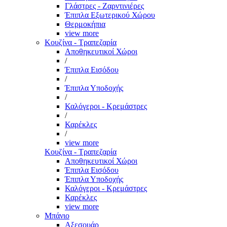
Γλάστρες - Ζαρντινιέρες
Έπιπλα Εξωτερικού Χώρου
Θερμοκήπια
view more
Κουζίνα - Τραπεζαρία
Αποθηκευτικοί Χώροι
/
Έπιπλα Εισόδου
/
Έπιπλα Υποδοχής
/
Καλόγεροι - Κρεμάστρες
/
Καρέκλες
/
view more
Κουζίνα - Τραπεζαρία
Αποθηκευτικοί Χώροι
Έπιπλα Εισόδου
Έπιπλα Υποδοχής
Καλόγεροι - Κρεμάστρες
Καρέκλες
view more
Μπάνιο
Αξεσουάρ