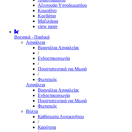
Αξεσουάρ Υπνοδωματίου
Κομοδίνο
Κρεβάτια
Μαξιλάρια
view more
Βρεφικά - Παιδικά
Ασφάλεια
Βραχιόλια Ασφαλείας
/
Ενδοεπικοινωνία
/
Προστατευτικά για Μωρά
/
Φωτισμός
Ασφάλεια
Βραχιόλια Ασφαλείας
Ενδοεπικοινωνία
Προστατευτικά για Μωρά
Φωτισμός
Βόλτα
Καθίσματα Αυτοκινήτου
/
Καρότσια