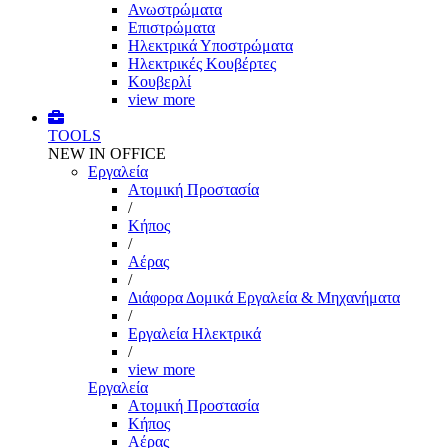
Ανωστρώματα
Επιστρώματα
Ηλεκτρικά Υποστρώματα
Ηλεκτρικές Κουβέρτες
Κουβερλί
view more
TOOLS
NEW IN OFFICE
Εργαλεία
Aτομική Προστασία
/
Kήπος
/
Αέρας
/
Διάφορα Δομικά Εργαλεία & Μηχανήματα
/
Εργαλεία Ηλεκτρικά
/
view more
Εργαλεία
Aτομική Προστασία
Kήπος
Αέρας