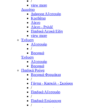
/
view more
Δωμάτιο
Διάφορα Αξεσουάρ
Κρεβάτια
Λίκνο
Λίκνο - Ρηλάξ
Παιδικά Λευκά Είδη
view more
Ένδυση
Αξεσουάρ
/
Βρεφικά
Ένδυση
Αξεσουάρ
Βρεφικά
Παιδικά Ρούχα
Βρεφικά Φορμάκια
/
Γάντια - Κασκόλ - Σκούφοι
/
Παιδικά Αξεσουάρ
/
Παιδικά Εσώρουχα
/