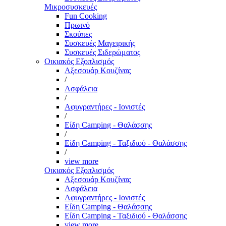
Μικροσυσκευές
Fun Cooking
Πρωινό
Σκούπες
Συσκευές Μαγειρικής
Συσκευές Σιδερώματος
Οικιακός Εξοπλισμός
Αξεσουάρ Κουζίνας
/
Ασφάλεια
/
Αφυγραντήρες - Ιονιστές
/
Είδη Camping - Θαλάσσης
/
Είδη Camping - Ταξιδιού - Θαλάσσης
/
view more
Οικιακός Εξοπλισμός
Αξεσουάρ Κουζίνας
Ασφάλεια
Αφυγραντήρες - Ιονιστές
Είδη Camping - Θαλάσσης
Είδη Camping - Ταξιδιού - Θαλάσσης
view more