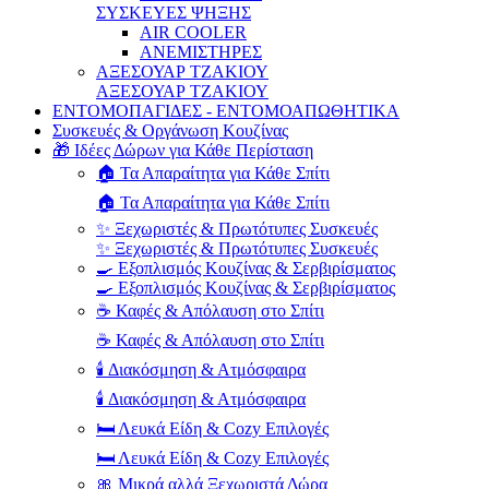
ΣΥΣΚΕΥΕΣ ΨΗΞΗΣ
AIR COOLER
ΑΝΕΜΙΣΤΗΡΕΣ
ΑΞΕΣΟΥΑΡ ΤΖΑΚΙΟΥ
ΑΞΕΣΟΥΑΡ ΤΖΑΚΙΟΥ
ΕΝΤΟΜΟΠΑΓΙΔΕΣ - ΕΝΤΟΜΟΑΠΩΘΗΤΙΚΑ
Συσκευές & Οργάνωση Κουζίνας
🎁 Ιδέες Δώρων για Κάθε Περίσταση
🏠 Τα Απαραίτητα για Κάθε Σπίτι
🏠 Τα Απαραίτητα για Κάθε Σπίτι
✨ Ξεχωριστές & Πρωτότυπες Συσκευές
✨ Ξεχωριστές & Πρωτότυπες Συσκευές
🍳 Εξοπλισμός Κουζίνας & Σερβιρίσματος
🍳 Εξοπλισμός Κουζίνας & Σερβιρίσματος
☕ Καφές & Απόλαυση στο Σπίτι
☕ Καφές & Απόλαυση στο Σπίτι
🕯️ Διακόσμηση & Ατμόσφαιρα
🕯️ Διακόσμηση & Ατμόσφαιρα
🛏️ Λευκά Είδη & Cozy Επιλογές
🛏️ Λευκά Είδη & Cozy Επιλογές
🎀 Μικρά αλλά Ξεχωριστά Δώρα