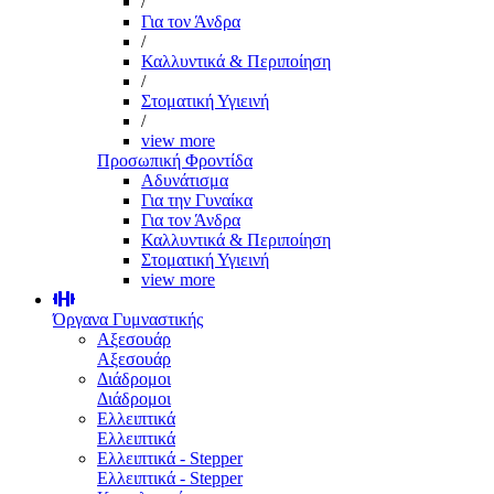
/
Για τον Άνδρα
/
Καλλυντικά & Περιποίηση
/
Στοματική Υγιεινή
/
view more
Προσωπική Φροντίδα
Αδυνάτισμα
Για την Γυναίκα
Για τον Άνδρα
Καλλυντικά & Περιποίηση
Στοματική Υγιεινή
view more
Όργανα Γυμναστικής
Αξεσουάρ
Αξεσουάρ
Διάδρομοι
Διάδρομοι
Ελλειπτικά
Ελλειπτικά
Ελλειπτικά - Stepper
Ελλειπτικά - Stepper