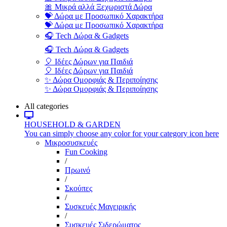
🎀 Μικρά αλλά Ξεχωριστά Δώρα
💝 Δώρα με Προσωπικό Χαρακτήρα
💝 Δώρα με Προσωπικό Χαρακτήρα
🎧 Tech Δώρα & Gadgets
🎧 Tech Δώρα & Gadgets
🎈 Ιδέες Δώρων για Παιδιά
🎈 Ιδέες Δώρων για Παιδιά
✨ Δώρα Ομορφιάς & Περιποίησης
✨ Δώρα Ομορφιάς & Περιποίησης
All categories
HOUSEHOLD & GARDEN
You can simply choose any color for your category icon here
Μικροσυσκευές
Fun Cooking
/
Πρωινό
/
Σκούπες
/
Συσκευές Μαγειρικής
/
Συσκευές Σιδερώματος