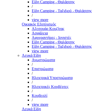
Είδη Camping - Θαλάσσης
/
Είδη Camping - Ταξιδιού - Θαλάσσης
/
view more
Οικιακός Εξοπλισμός
Αξεσουάρ Κουζίνας
Ασφάλεια
Αφυγραντήρες - Ιονιστές
Είδη Camping - Θαλάσσης
Είδη Camping - Ταξιδιού - Θαλάσσης
view more
Λευκά Είδη
Ανωστρώματα
/
Επιστρώματα
/
Ηλεκτρικά Υποστρώματα
/
Ηλεκτρικές Κουβέρτες
/
Κουβερλί
/
view more
Λευκά Είδη