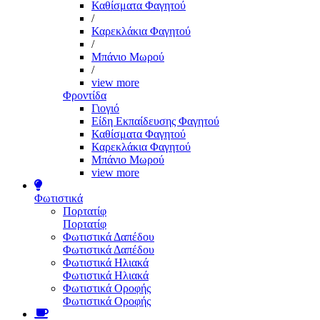
Καθίσματα Φαγητού
/
Καρεκλάκια Φαγητού
/
Μπάνιο Μωρού
/
view more
Φροντίδα
Γιογιό
Είδη Εκπαίδευσης Φαγητού
Καθίσματα Φαγητού
Καρεκλάκια Φαγητού
Μπάνιο Μωρού
view more
Φωτιστικά
Πορτατίφ
Πορτατίφ
Φωτιστικά Δαπέδου
Φωτιστικά Δαπέδου
Φωτιστικά Ηλιακά
Φωτιστικά Ηλιακά
Φωτιστικά Οροφής
Φωτιστικά Οροφής