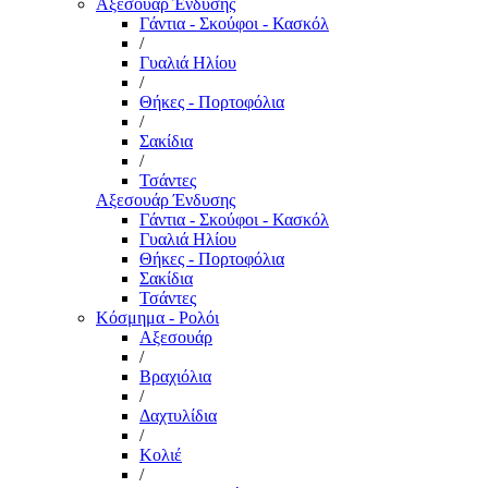
Αξεσουάρ Ένδυσης
Γάντια - Σκούφοι - Κασκόλ
/
Γυαλιά Ηλίου
/
Θήκες - Πορτοφόλια
/
Σακίδια
/
Τσάντες
Αξεσουάρ Ένδυσης
Γάντια - Σκούφοι - Κασκόλ
Γυαλιά Ηλίου
Θήκες - Πορτοφόλια
Σακίδια
Τσάντες
Κόσμημα - Ρολόι
Αξεσουάρ
/
Βραχιόλια
/
Δαχτυλίδια
/
Κολιέ
/