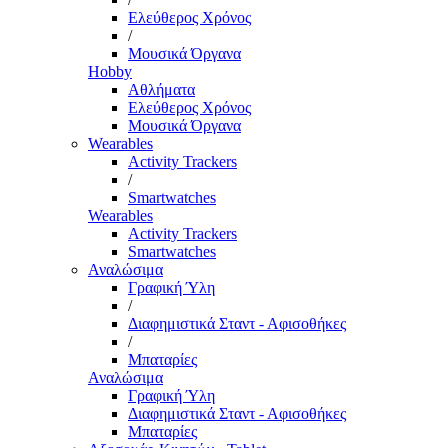
Ελεύθερος Χρόνος
/
Μουσικά Όργανα
Hobby
Αθλήματα
Ελεύθερος Χρόνος
Μουσικά Όργανα
Wearables
Activity Trackers
/
Smartwatches
Wearables
Activity Trackers
Smartwatches
Αναλώσιμα
Γραφική Ύλη
/
Διαφημιστικά Σταντ - Αφισοθήκες
/
Μπαταρίες
Αναλώσιμα
Γραφική Ύλη
Διαφημιστικά Σταντ - Αφισοθήκες
Μπαταρίες