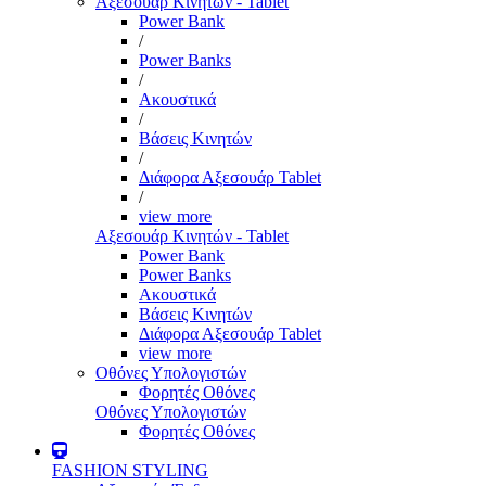
Αξεσουάρ Κινητών - Tablet
Power Bank
/
Power Banks
/
Ακουστικά
/
Βάσεις Κινητών
/
Διάφορα Αξεσουάρ Tablet
/
view more
Αξεσουάρ Κινητών - Tablet
Power Bank
Power Banks
Ακουστικά
Βάσεις Κινητών
Διάφορα Αξεσουάρ Tablet
view more
Οθόνες Υπολογιστών
Φορητές Οθόνες
Οθόνες Υπολογιστών
Φορητές Οθόνες
FASHION STYLING