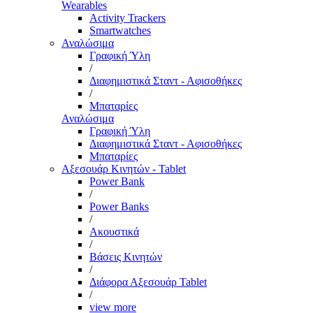
Wearables
Activity Trackers
Smartwatches
Αναλώσιμα
Γραφική Ύλη
/
Διαφημιστικά Σταντ - Αφισοθήκες
/
Μπαταρίες
Αναλώσιμα
Γραφική Ύλη
Διαφημιστικά Σταντ - Αφισοθήκες
Μπαταρίες
Αξεσουάρ Κινητών - Tablet
Power Bank
/
Power Banks
/
Ακουστικά
/
Βάσεις Κινητών
/
Διάφορα Αξεσουάρ Tablet
/
view more