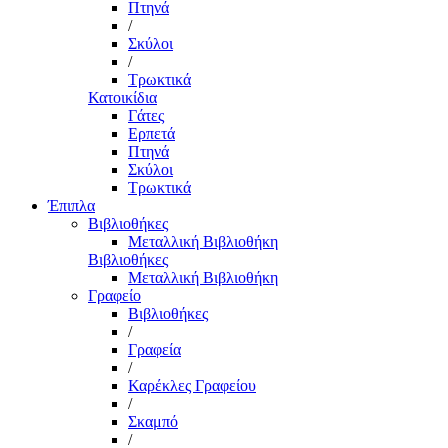
Πτηνά
/
Σκύλοι
/
Τρωκτικά
Κατοικίδια
Γάτες
Ερπετά
Πτηνά
Σκύλοι
Τρωκτικά
Έπιπλα
Βιβλιοθήκες
Μεταλλική Βιβλιοθήκη
Βιβλιοθήκες
Μεταλλική Βιβλιοθήκη
Γραφείο
Βιβλιοθήκες
/
Γραφεία
/
Καρέκλες Γραφείου
/
Σκαμπό
/