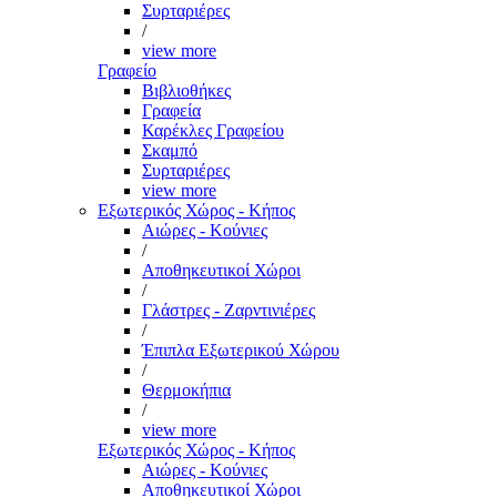
Συρταριέρες
/
view more
Γραφείο
Βιβλιοθήκες
Γραφεία
Καρέκλες Γραφείου
Σκαμπό
Συρταριέρες
view more
Εξωτερικός Χώρος - Κήπος
Αιώρες - Κούνιες
/
Αποθηκευτικοί Χώροι
/
Γλάστρες - Ζαρντινιέρες
/
Έπιπλα Εξωτερικού Χώρου
/
Θερμοκήπια
/
view more
Εξωτερικός Χώρος - Κήπος
Αιώρες - Κούνιες
Αποθηκευτικοί Χώροι