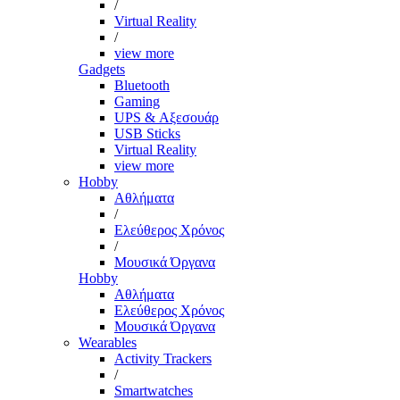
/
Virtual Reality
/
view more
Gadgets
Bluetooth
Gaming
UPS & Αξεσουάρ
USB Sticks
Virtual Reality
view more
Hobby
Αθλήματα
/
Ελεύθερος Χρόνος
/
Μουσικά Όργανα
Hobby
Αθλήματα
Ελεύθερος Χρόνος
Μουσικά Όργανα
Wearables
Activity Trackers
/
Smartwatches