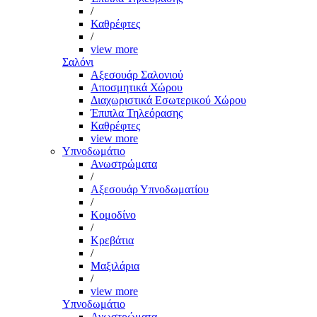
/
Καθρέφτες
/
view more
Σαλόνι
Αξεσουάρ Σαλονιού
Αποσμητικά Χώρου
Διαχωριστικά Εσωτερικού Χώρου
Έπιπλα Τηλεόρασης
Καθρέφτες
view more
Υπνοδωμάτιο
Ανωστρώματα
/
Αξεσουάρ Υπνοδωματίου
/
Κομοδίνο
/
Κρεβάτια
/
Μαξιλάρια
/
view more
Υπνοδωμάτιο
Ανωστρώματα