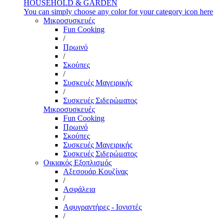
HOUSEHOLD & GARDEN
You can simply choose any color for your category icon here
Μικροσυσκευές
Fun Cooking
/
Πρωινό
/
Σκούπες
/
Συσκευές Μαγειρικής
/
Συσκευές Σιδερώματος
Μικροσυσκευές
Fun Cooking
Πρωινό
Σκούπες
Συσκευές Μαγειρικής
Συσκευές Σιδερώματος
Οικιακός Εξοπλισμός
Αξεσουάρ Κουζίνας
/
Ασφάλεια
/
Αφυγραντήρες - Ιονιστές
/