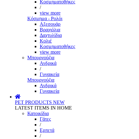
Κοσμηματοθήκες
/
view more
Κόσμημα - Ρολόι
Αξεσουάρ
Βραχιόλια
Δαχτυλίδια
Κολιέ
Κοσμηματοθήκες
view more
Μπουρνούζια
Ανδρικά
/
Γυναικεία
Μπουρνούζια
Ανδρικά
Γυναικεία
PET PRODUCTS
NEW
LATEST ITEMS IN HOME
Κατοικίδια
Γάτες
/
Ερπετά
/