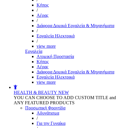
Kήπος
/
Αέρας
/
Διάφορα Δομικά Εργαλεία & Μηχανήματα
/
Εργαλεία Ηλεκτρικά
/
view more
Εργαλεία
Aτομική Προστασία
Kήπος
Αέρας
Διάφορα Δομικά Εργαλεία & Μηχανήματα
Εργαλεία Ηλεκτρικά
view more
HEALTH & BEAUTY
NEW
YOU CAN CHOOSE TO ADD CUSTOM TITLE and
ANY FEATURED PRODUCTS
Προσωπική Φροντίδα
Αδυνάτισμα
/
Για την Γυναίκα