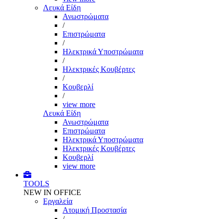
Λευκά Είδη
Ανωστρώματα
/
Επιστρώματα
/
Ηλεκτρικά Υποστρώματα
/
Ηλεκτρικές Κουβέρτες
/
Κουβερλί
/
view more
Λευκά Είδη
Ανωστρώματα
Επιστρώματα
Ηλεκτρικά Υποστρώματα
Ηλεκτρικές Κουβέρτες
Κουβερλί
view more
TOOLS
NEW IN OFFICE
Εργαλεία
Aτομική Προστασία
/