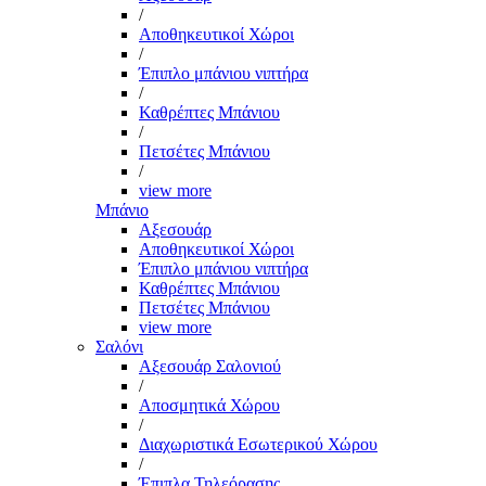
/
Αποθηκευτικοί Χώροι
/
Έπιπλο μπάνιου νιπτήρα
/
Καθρέπτες Μπάνιου
/
Πετσέτες Μπάνιου
/
view more
Μπάνιο
Αξεσουάρ
Αποθηκευτικοί Χώροι
Έπιπλο μπάνιου νιπτήρα
Καθρέπτες Μπάνιου
Πετσέτες Μπάνιου
view more
Σαλόνι
Αξεσουάρ Σαλονιού
/
Αποσμητικά Χώρου
/
Διαχωριστικά Εσωτερικού Χώρου
/
Έπιπλα Τηλεόρασης