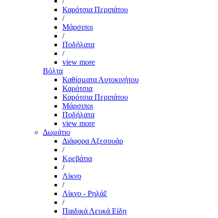
/
Καρότσια Περιπάτου
/
Μάρσιποι
/
Ποδήλατα
/
view more
Βόλτα
Καθίσματα Αυτοκινήτου
Καρότσια
Καρότσια Περιπάτου
Μάρσιποι
Ποδήλατα
view more
Δωμάτιο
Διάφορα Αξεσουάρ
/
Κρεβάτια
/
Λίκνο
/
Λίκνο - Ρηλάξ
/
Παιδικά Λευκά Είδη