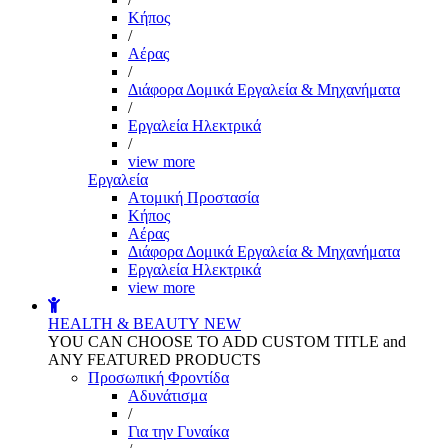
Kήπος
/
Αέρας
/
Διάφορα Δομικά Εργαλεία & Μηχανήματα
/
Εργαλεία Ηλεκτρικά
/
view more
Εργαλεία
Aτομική Προστασία
Kήπος
Αέρας
Διάφορα Δομικά Εργαλεία & Μηχανήματα
Εργαλεία Ηλεκτρικά
view more
HEALTH & BEAUTY
NEW
YOU CAN CHOOSE TO ADD CUSTOM TITLE and
ANY FEATURED PRODUCTS
Προσωπική Φροντίδα
Αδυνάτισμα
/
Για την Γυναίκα