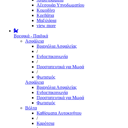
Αξεσουάρ Υπνοδωματίου
Κομοδίνο
Κρεβάτια
Μαξιλάρια
view more
Βρεφικά - Παιδικά
Ασφάλεια
Βραχιόλια Ασφαλείας
/
Ενδοεπικοινωνία
/
Προστατευτικά για Μωρά
/
Φωτισμός
Ασφάλεια
Βραχιόλια Ασφαλείας
Ενδοεπικοινωνία
Προστατευτικά για Μωρά
Φωτισμός
Βόλτα
Καθίσματα Αυτοκινήτου
/
Καρότσια