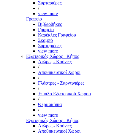
Συρταριέρες
/
view more
Γραφείο
Βιβλιοθήκες
Γραφεία
Καρέκλες Γραφείου
Σκαμπό
Συρταριέρες
view more
Εξωτερικός Χώρος - Κήπος
Αιώρες - Κούνιες
/
Αποθηκευτικοί Χώροι
/
Γλάστρες - Ζαρντινιέρες
/
Έπιπλα Εξωτερικού Χώρου
/
Θερμοκήπια
/
view more
Εξωτερικός Χώρος - Κήπος
Αιώρες - Κούνιες
Αποθηκευτικοί Χώροι