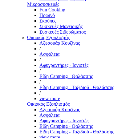
Μικροσυσκευές
Fun Cooking
Πρωινό
Σκούπες
Συσκευές Μαγειρικής
Συσκευές Σιδερώματος
Οικιακός Εξοπλισμός
Αξεσουάρ Κουζίνας
/
Ασφάλεια
/
Αφυγραντήρες - Ιονιστές
/
Είδη Camping - Θαλάσσης
/
Είδη Camping - Ταξιδιού - Θαλάσσης
/
view more
Οικιακός Εξοπλισμός
Αξεσουάρ Κουζίνας
Ασφάλεια
Αφυγραντήρες - Ιονιστές
Είδη Camping - Θαλάσσης
Είδη Camping - Ταξιδιού - Θαλάσσης
view more