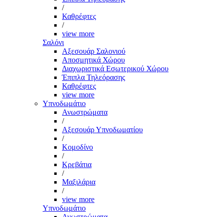
/
Καθρέφτες
/
view more
Σαλόνι
Αξεσουάρ Σαλονιού
Αποσμητικά Χώρου
Διαχωριστικά Εσωτερικού Χώρου
Έπιπλα Τηλεόρασης
Καθρέφτες
view more
Υπνοδωμάτιο
Ανωστρώματα
/
Αξεσουάρ Υπνοδωματίου
/
Κομοδίνο
/
Κρεβάτια
/
Μαξιλάρια
/
view more
Υπνοδωμάτιο
Ανωστρώματα