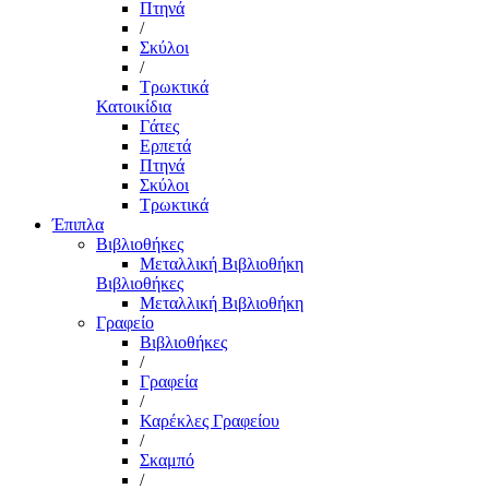
Πτηνά
/
Σκύλοι
/
Τρωκτικά
Κατοικίδια
Γάτες
Ερπετά
Πτηνά
Σκύλοι
Τρωκτικά
Έπιπλα
Βιβλιοθήκες
Μεταλλική Βιβλιοθήκη
Βιβλιοθήκες
Μεταλλική Βιβλιοθήκη
Γραφείο
Βιβλιοθήκες
/
Γραφεία
/
Καρέκλες Γραφείου
/
Σκαμπό
/