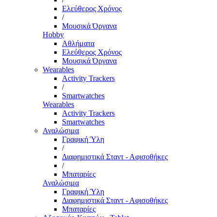
Ελεύθερος Χρόνος
/
Μουσικά Όργανα
Hobby
Αθλήματα
Ελεύθερος Χρόνος
Μουσικά Όργανα
Wearables
Activity Trackers
/
Smartwatches
Wearables
Activity Trackers
Smartwatches
Αναλώσιμα
Γραφική Ύλη
/
Διαφημιστικά Σταντ - Αφισοθήκες
/
Μπαταρίες
Αναλώσιμα
Γραφική Ύλη
Διαφημιστικά Σταντ - Αφισοθήκες
Μπαταρίες