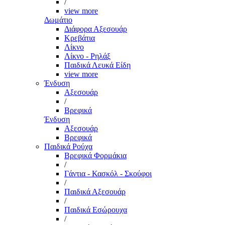
/
view more
Δωμάτιο
Διάφορα Αξεσουάρ
Κρεβάτια
Λίκνο
Λίκνο - Ρηλάξ
Παιδικά Λευκά Είδη
view more
Ένδυση
Αξεσουάρ
/
Βρεφικά
Ένδυση
Αξεσουάρ
Βρεφικά
Παιδικά Ρούχα
Βρεφικά Φορμάκια
/
Γάντια - Κασκόλ - Σκούφοι
/
Παιδικά Αξεσουάρ
/
Παιδικά Εσώρουχα
/