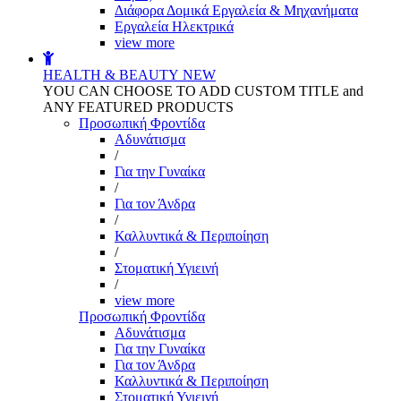
Διάφορα Δομικά Εργαλεία & Μηχανήματα
Εργαλεία Ηλεκτρικά
view more
HEALTH & BEAUTY
NEW
YOU CAN CHOOSE TO ADD CUSTOM TITLE and
ANY FEATURED PRODUCTS
Προσωπική Φροντίδα
Αδυνάτισμα
/
Για την Γυναίκα
/
Για τον Άνδρα
/
Καλλυντικά & Περιποίηση
/
Στοματική Υγιεινή
/
view more
Προσωπική Φροντίδα
Αδυνάτισμα
Για την Γυναίκα
Για τον Άνδρα
Καλλυντικά & Περιποίηση
Στοματική Υγιεινή