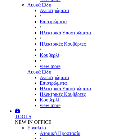
Λευκά Είδη
Ανωστρώματα
/
Επιστρώματα
/
Ηλεκτρικά Υποστρώματα
/
Ηλεκτρικές Κουβέρτες
/
Κουβερλί
/
view more
Λευκά Είδη
Ανωστρώματα
Επιστρώματα
Ηλεκτρικά Υποστρώματα
Ηλεκτρικές Κουβέρτες
Κουβερλί
view more
TOOLS
NEW IN OFFICE
Εργαλεία
Aτομική Προστασία
/