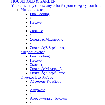
HOUSEHOLD & GARDEN
You can simply choose any color for your category icon here
Μικροσυσκευές
Fun Cooking
/
Πρωινό
/
Σκούπες
/
Συσκευές Μαγειρικής
/
Συσκευές Σιδερώματος
Μικροσυσκευές
Fun Cooking
Πρωινό
Σκούπες
Συσκευές Μαγειρικής
Συσκευές Σιδερώματος
Οικιακός Εξοπλισμός
Αξεσουάρ Κουζίνας
/
Ασφάλεια
/
Αφυγραντήρες - Ιονιστές
/