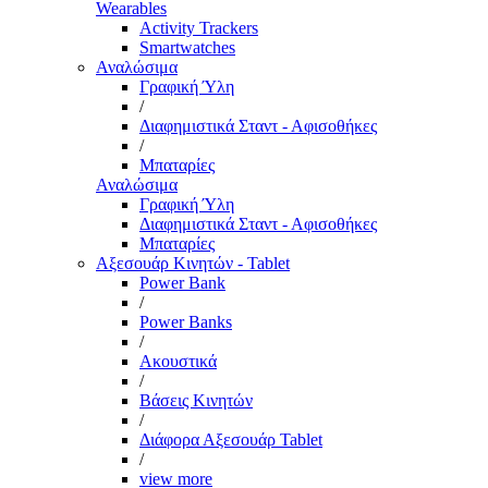
Wearables
Activity Trackers
Smartwatches
Αναλώσιμα
Γραφική Ύλη
/
Διαφημιστικά Σταντ - Αφισοθήκες
/
Μπαταρίες
Αναλώσιμα
Γραφική Ύλη
Διαφημιστικά Σταντ - Αφισοθήκες
Μπαταρίες
Αξεσουάρ Κινητών - Tablet
Power Bank
/
Power Banks
/
Ακουστικά
/
Βάσεις Κινητών
/
Διάφορα Αξεσουάρ Tablet
/
view more