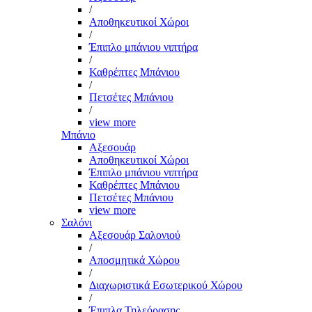
/
Αποθηκευτικοί Χώροι
/
Έπιπλο μπάνιου νιπτήρα
/
Καθρέπτες Μπάνιου
/
Πετσέτες Μπάνιου
/
view more
Μπάνιο
Αξεσουάρ
Αποθηκευτικοί Χώροι
Έπιπλο μπάνιου νιπτήρα
Καθρέπτες Μπάνιου
Πετσέτες Μπάνιου
view more
Σαλόνι
Αξεσουάρ Σαλονιού
/
Αποσμητικά Χώρου
/
Διαχωριστικά Εσωτερικού Χώρου
/
Έπιπλα Τηλεόρασης