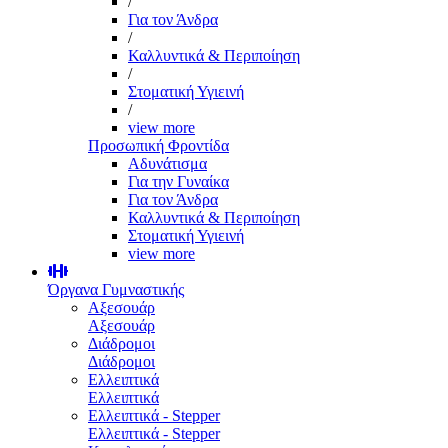
/
Για τον Άνδρα
/
Καλλυντικά & Περιποίηση
/
Στοματική Υγιεινή
/
view more
Προσωπική Φροντίδα
Αδυνάτισμα
Για την Γυναίκα
Για τον Άνδρα
Καλλυντικά & Περιποίηση
Στοματική Υγιεινή
view more
Όργανα Γυμναστικής
Αξεσουάρ
Αξεσουάρ
Διάδρομοι
Διάδρομοι
Ελλειπτικά
Ελλειπτικά
Ελλειπτικά - Stepper
Ελλειπτικά - Stepper