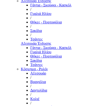
Αξεσουάρ Ένδυσης
Γάντια - Σκούφοι - Κασκόλ
/
Γυαλιά Ηλίου
/
Θήκες - Πορτοφόλια
/
Σακίδια
/
Τσάντες
Αξεσουάρ Ένδυσης
Γάντια - Σκούφοι - Κασκόλ
Γυαλιά Ηλίου
Θήκες - Πορτοφόλια
Σακίδια
Τσάντες
Κόσμημα - Ρολόι
Αξεσουάρ
/
Βραχιόλια
/
Δαχτυλίδια
/
Κολιέ
/