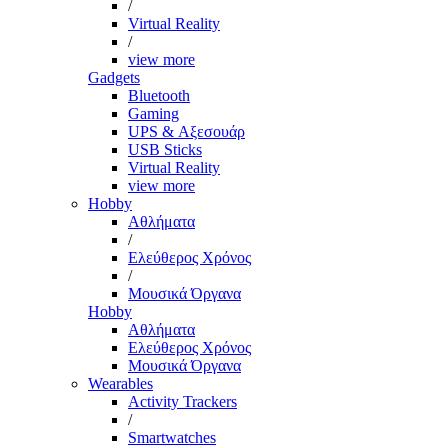
/
Virtual Reality
/
view more
Gadgets
Bluetooth
Gaming
UPS & Αξεσουάρ
USB Sticks
Virtual Reality
view more
Hobby
Αθλήματα
/
Ελεύθερος Χρόνος
/
Μουσικά Όργανα
Hobby
Αθλήματα
Ελεύθερος Χρόνος
Μουσικά Όργανα
Wearables
Activity Trackers
/
Smartwatches