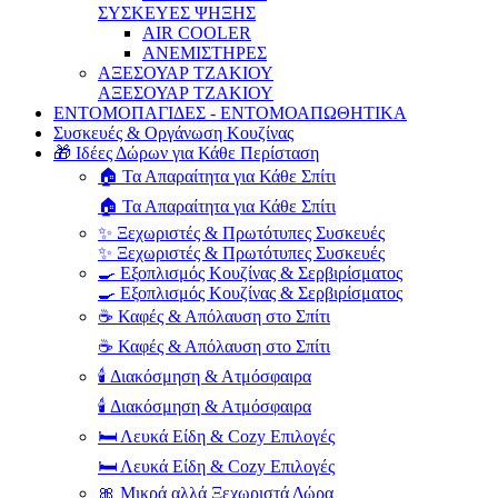
ΣΥΣΚΕΥΕΣ ΨΗΞΗΣ
AIR COOLER
ΑΝΕΜΙΣΤΗΡΕΣ
ΑΞΕΣΟΥΑΡ ΤΖΑΚΙΟΥ
ΑΞΕΣΟΥΑΡ ΤΖΑΚΙΟΥ
ΕΝΤΟΜΟΠΑΓΙΔΕΣ - ΕΝΤΟΜΟΑΠΩΘΗΤΙΚΑ
Συσκευές & Οργάνωση Κουζίνας
🎁 Ιδέες Δώρων για Κάθε Περίσταση
🏠 Τα Απαραίτητα για Κάθε Σπίτι
🏠 Τα Απαραίτητα για Κάθε Σπίτι
✨ Ξεχωριστές & Πρωτότυπες Συσκευές
✨ Ξεχωριστές & Πρωτότυπες Συσκευές
🍳 Εξοπλισμός Κουζίνας & Σερβιρίσματος
🍳 Εξοπλισμός Κουζίνας & Σερβιρίσματος
☕ Καφές & Απόλαυση στο Σπίτι
☕ Καφές & Απόλαυση στο Σπίτι
🕯️ Διακόσμηση & Ατμόσφαιρα
🕯️ Διακόσμηση & Ατμόσφαιρα
🛏️ Λευκά Είδη & Cozy Επιλογές
🛏️ Λευκά Είδη & Cozy Επιλογές
🎀 Μικρά αλλά Ξεχωριστά Δώρα