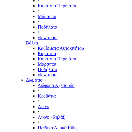
/
Καρότσια Περιπάτου
/
Μάρσιποι
/
Ποδήλατα
/
view more
Βόλτα
Καθίσματα Αυτοκινήτου
Καρότσια
Καρότσια Περιπάτου
Μάρσιποι
Ποδήλατα
view more
Δωμάτιο
Διάφορα Αξεσουάρ
/
Κρεβάτια
/
Λίκνο
/
Λίκνο - Ρηλάξ
/
Παιδικά Λευκά Είδη