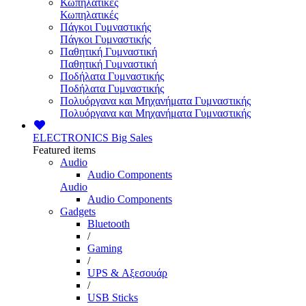
Κωπηλατικές
Κωπηλατικές
Πάγκοι Γυμναστικής
Πάγκοι Γυμναστικής
Παθητική Γυμναστική
Παθητική Γυμναστική
Ποδήλατα Γυμναστικής
Ποδήλατα Γυμναστικής
Πολυόργανα και Μηχανήματα Γυμναστικής
Πολυόργανα και Μηχανήματα Γυμναστικής
ELECTRONICS
Big Sales
Featured items
Audio
Audio Components
Audio
Audio Components
Gadgets
Bluetooth
/
Gaming
/
UPS & Αξεσουάρ
/
USB Sticks