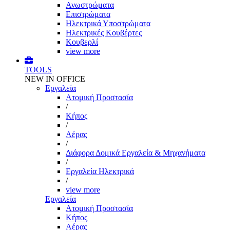
Ανωστρώματα
Επιστρώματα
Ηλεκτρικά Υποστρώματα
Ηλεκτρικές Κουβέρτες
Κουβερλί
view more
TOOLS
NEW IN OFFICE
Εργαλεία
Aτομική Προστασία
/
Kήπος
/
Αέρας
/
Διάφορα Δομικά Εργαλεία & Μηχανήματα
/
Εργαλεία Ηλεκτρικά
/
view more
Εργαλεία
Aτομική Προστασία
Kήπος
Αέρας