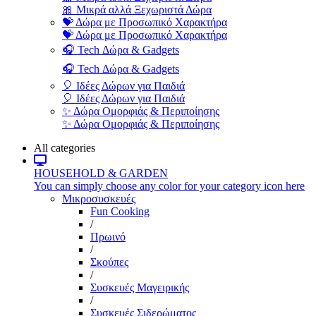
🎀 Μικρά αλλά Ξεχωριστά Δώρα
💝 Δώρα με Προσωπικό Χαρακτήρα
💝 Δώρα με Προσωπικό Χαρακτήρα
🎧 Tech Δώρα & Gadgets
🎧 Tech Δώρα & Gadgets
🎈 Ιδέες Δώρων για Παιδιά
🎈 Ιδέες Δώρων για Παιδιά
✨ Δώρα Ομορφιάς & Περιποίησης
✨ Δώρα Ομορφιάς & Περιποίησης
All categories
HOUSEHOLD & GARDEN
You can simply choose any color for your category icon here
Μικροσυσκευές
Fun Cooking
/
Πρωινό
/
Σκούπες
/
Συσκευές Μαγειρικής
/
Συσκευές Σιδερώματος