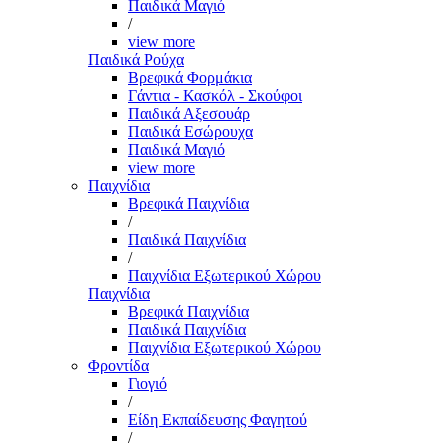
Παιδικά Μαγιό
/
view more
Παιδικά Ρούχα
Βρεφικά Φορμάκια
Γάντια - Κασκόλ - Σκούφοι
Παιδικά Αξεσουάρ
Παιδικά Εσώρουχα
Παιδικά Μαγιό
view more
Παιχνίδια
Βρεφικά Παιχνίδια
/
Παιδικά Παιχνίδια
/
Παιχνίδια Εξωτερικού Χώρου
Παιχνίδια
Βρεφικά Παιχνίδια
Παιδικά Παιχνίδια
Παιχνίδια Εξωτερικού Χώρου
Φροντίδα
Γιογιό
/
Είδη Εκπαίδευσης Φαγητού
/