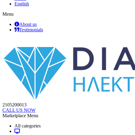
English
Menu
About us
Testimonials
2105200013
CALL US NOW
Marketplace Menu
All categories