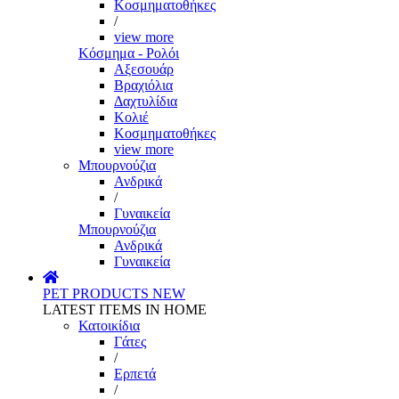
Κοσμηματοθήκες
/
view more
Κόσμημα - Ρολόι
Αξεσουάρ
Βραχιόλια
Δαχτυλίδια
Κολιέ
Κοσμηματοθήκες
view more
Μπουρνούζια
Ανδρικά
/
Γυναικεία
Μπουρνούζια
Ανδρικά
Γυναικεία
PET PRODUCTS
NEW
LATEST ITEMS IN HOME
Κατοικίδια
Γάτες
/
Ερπετά
/