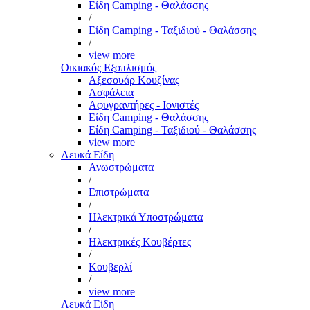
Είδη Camping - Θαλάσσης
/
Είδη Camping - Ταξιδιού - Θαλάσσης
/
view more
Οικιακός Εξοπλισμός
Αξεσουάρ Κουζίνας
Ασφάλεια
Αφυγραντήρες - Ιονιστές
Είδη Camping - Θαλάσσης
Είδη Camping - Ταξιδιού - Θαλάσσης
view more
Λευκά Είδη
Ανωστρώματα
/
Επιστρώματα
/
Ηλεκτρικά Υποστρώματα
/
Ηλεκτρικές Κουβέρτες
/
Κουβερλί
/
view more
Λευκά Είδη