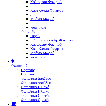
Καθίσματα Φαγητού
/
Καρεκλάκια Φαγητού
/
Μπάνιο Μωρού
/
view more
Φροντίδα
Γιογιό
Είδη Εκπαίδευσης Φαγητού
Καθίσματα Φαγητού
Καρεκλάκια Φαγητού
Μπάνιο Μωρού
view more
Φωτιστικά
Πορτατίφ
Πορτατίφ
Φωτιστικά Δαπέδου
Φωτιστικά Δαπέδου
Φωτιστικά Ηλιακά
Φωτιστικά Ηλιακά
Φωτιστικά Οροφής
Φωτιστικά Οροφής