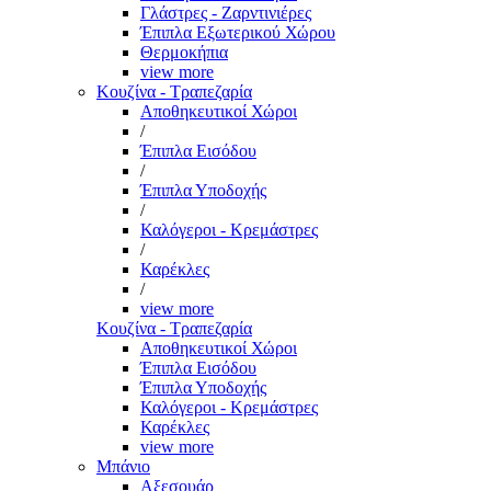
Γλάστρες - Ζαρντινιέρες
Έπιπλα Εξωτερικού Χώρου
Θερμοκήπια
view more
Κουζίνα - Τραπεζαρία
Αποθηκευτικοί Χώροι
/
Έπιπλα Εισόδου
/
Έπιπλα Υποδοχής
/
Καλόγεροι - Κρεμάστρες
/
Καρέκλες
/
view more
Κουζίνα - Τραπεζαρία
Αποθηκευτικοί Χώροι
Έπιπλα Εισόδου
Έπιπλα Υποδοχής
Καλόγεροι - Κρεμάστρες
Καρέκλες
view more
Μπάνιο
Αξεσουάρ