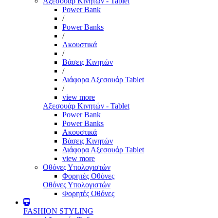
Αξεσουάρ Κινητών - Tablet
Power Bank
/
Power Banks
/
Ακουστικά
/
Βάσεις Κινητών
/
Διάφορα Αξεσουάρ Tablet
/
view more
Αξεσουάρ Κινητών - Tablet
Power Bank
Power Banks
Ακουστικά
Βάσεις Κινητών
Διάφορα Αξεσουάρ Tablet
view more
Οθόνες Υπολογιστών
Φορητές Οθόνες
Οθόνες Υπολογιστών
Φορητές Οθόνες
FASHION STYLING