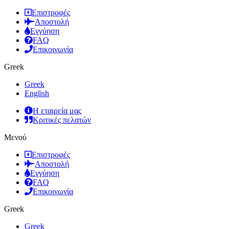
Επιστροφές
Αποστολή
Εγγύηση
FAQ
Επικοινωνία
Greek
Greek
English
Η εταιρεία μας
Κριτικές πελατών
Μενού
Επιστροφές
Αποστολή
Εγγύηση
FAQ
Επικοινωνία
Greek
Greek