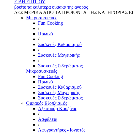
ΕΙΔΗ ΣΠΙΤΙΟΥ
βρείτε τα καλύτερα οικιακά της αγοράς
ΔΕΣ ΜΕΡΙΚΑ ΑΠΌ ΤΑ ΠΡΟΪΌΝΤΑ ΤΗΣ ΚΑΤΗΓΟΡΙΑΣ Ε
Μικροσυσκευές
Fun Cooking
/
Πρωινό
/
Συσκευές Καθαρισμού
/
Συσκευές Μαγειρικής
/
Συσκευές Σιδερώματος
Μικροσυσκευές
Fun Cooking
Πρωινό
Συσκευές Καθαρισμού
Συσκευές Μαγειρικής
Συσκευές Σιδερώματος
Οικιακός Εξοπλισμός
Αξεσουάρ Κουζίνας
/
Ασφάλεια
/
Αφυγραντήρες - Ιονιστές