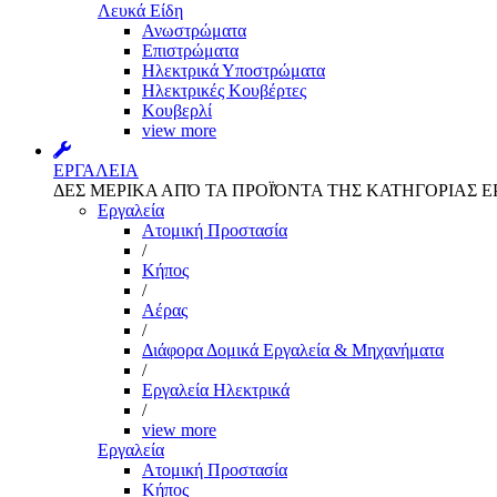
Λευκά Είδη
Ανωστρώματα
Επιστρώματα
Ηλεκτρικά Υποστρώματα
Ηλεκτρικές Κουβέρτες
Κουβερλί
view more
ΕΡΓΑΛΕΙΑ
ΔΕΣ ΜΕΡΙΚΑ ΑΠΌ ΤΑ ΠΡΟΪΌΝΤΑ ΤΗΣ ΚΑΤΗΓΟΡΙΑΣ Ε
Εργαλεία
Aτομική Προστασία
/
Kήπος
/
Αέρας
/
Διάφορα Δομικά Εργαλεία & Μηχανήματα
/
Εργαλεία Ηλεκτρικά
/
view more
Εργαλεία
Aτομική Προστασία
Kήπος