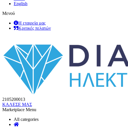
English
Μενού
Η εταιρεία μας
Κριτικές πελατών
2105200013
ΚΑΛΕΣΕ ΜΑΣ
Marketplace Menu
All categories