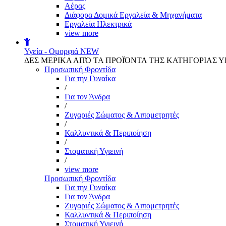
Αέρας
Διάφορα Δομικά Εργαλεία & Μηχανήματα
Εργαλεία Ηλεκτρικά
view more
Υγεία - Ομορφιά
NEW
ΔΕΣ ΜΕΡΙΚΑ ΑΠΌ ΤΑ ΠΡΟΪΌΝΤΑ ΤΗΣ ΚΑΤΗΓΟΡΙΑΣ Υ
Προσωπική Φροντίδα
Για την Γυναίκα
/
Για τον Άνδρα
/
Ζυγαριές Σώματος & Λιπομετρητές
/
Καλλυντικά & Περιποίηση
/
Στοματική Υγιεινή
/
view more
Προσωπική Φροντίδα
Για την Γυναίκα
Για τον Άνδρα
Ζυγαριές Σώματος & Λιπομετρητές
Καλλυντικά & Περιποίηση
Στοματική Υγιεινή