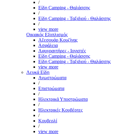
/
Είδη Camping - Θαλάσσης
/
Είδη Camping - Ταξιδιού - Θαλάσσης
/
view more
Οικιακός Εξοπλισμός
Αξεσουάρ Κουζίνας
Ασφάλεια
Αφυγραντήρες - Ιονιστές
Είδη Camping - Θαλάσσης
Είδη Camping - Ταξιδιού - Θαλάσσης
view more
Λευκά Είδη
Ανωστρώματα
/
Επιστρώματα
/
Ηλεκτρικά Υποστρώματα
/
Ηλεκτρικές Κουβέρτες
/
Κουβερλί
/
view more