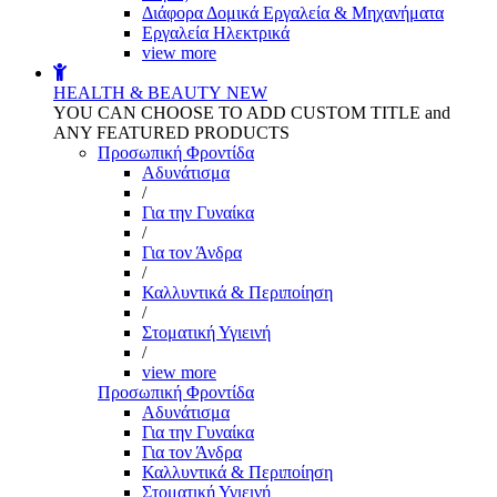
Διάφορα Δομικά Εργαλεία & Μηχανήματα
Εργαλεία Ηλεκτρικά
view more
HEALTH & BEAUTY
NEW
YOU CAN CHOOSE TO ADD CUSTOM TITLE and
ANY FEATURED PRODUCTS
Προσωπική Φροντίδα
Αδυνάτισμα
/
Για την Γυναίκα
/
Για τον Άνδρα
/
Καλλυντικά & Περιποίηση
/
Στοματική Υγιεινή
/
view more
Προσωπική Φροντίδα
Αδυνάτισμα
Για την Γυναίκα
Για τον Άνδρα
Καλλυντικά & Περιποίηση
Στοματική Υγιεινή