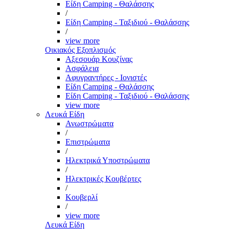
Είδη Camping - Θαλάσσης
/
Είδη Camping - Ταξιδιού - Θαλάσσης
/
view more
Οικιακός Εξοπλισμός
Αξεσουάρ Κουζίνας
Ασφάλεια
Αφυγραντήρες - Ιονιστές
Είδη Camping - Θαλάσσης
Είδη Camping - Ταξιδιού - Θαλάσσης
view more
Λευκά Είδη
Ανωστρώματα
/
Επιστρώματα
/
Ηλεκτρικά Υποστρώματα
/
Ηλεκτρικές Κουβέρτες
/
Κουβερλί
/
view more
Λευκά Είδη