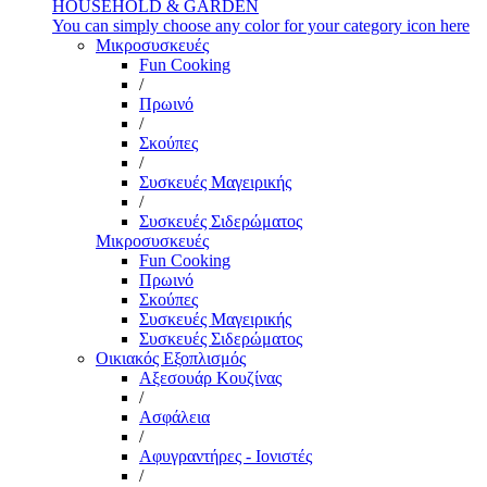
HOUSEHOLD & GARDEN
You can simply choose any color for your category icon here
Μικροσυσκευές
Fun Cooking
/
Πρωινό
/
Σκούπες
/
Συσκευές Μαγειρικής
/
Συσκευές Σιδερώματος
Μικροσυσκευές
Fun Cooking
Πρωινό
Σκούπες
Συσκευές Μαγειρικής
Συσκευές Σιδερώματος
Οικιακός Εξοπλισμός
Αξεσουάρ Κουζίνας
/
Ασφάλεια
/
Αφυγραντήρες - Ιονιστές
/