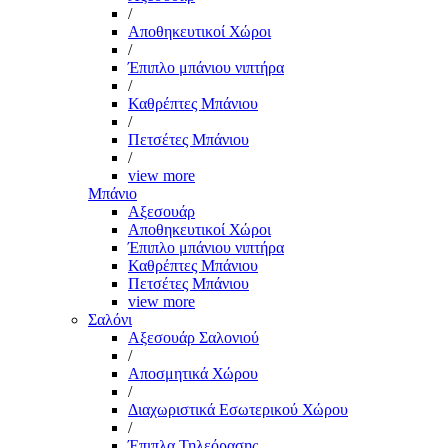
/
Αποθηκευτικοί Χώροι
/
Έπιπλο μπάνιου νιπτήρα
/
Καθρέπτες Μπάνιου
/
Πετσέτες Μπάνιου
/
view more
Μπάνιο
Αξεσουάρ
Αποθηκευτικοί Χώροι
Έπιπλο μπάνιου νιπτήρα
Καθρέπτες Μπάνιου
Πετσέτες Μπάνιου
view more
Σαλόνι
Αξεσουάρ Σαλονιού
/
Αποσμητικά Χώρου
/
Διαχωριστικά Εσωτερικού Χώρου
/
Έπιπλα Τηλεόρασης