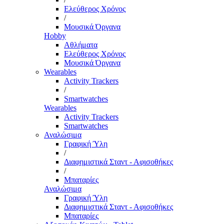
Ελεύθερος Χρόνος
/
Μουσικά Όργανα
Hobby
Αθλήματα
Ελεύθερος Χρόνος
Μουσικά Όργανα
Wearables
Activity Trackers
/
Smartwatches
Wearables
Activity Trackers
Smartwatches
Αναλώσιμα
Γραφική Ύλη
/
Διαφημιστικά Σταντ - Αφισοθήκες
/
Μπαταρίες
Αναλώσιμα
Γραφική Ύλη
Διαφημιστικά Σταντ - Αφισοθήκες
Μπαταρίες