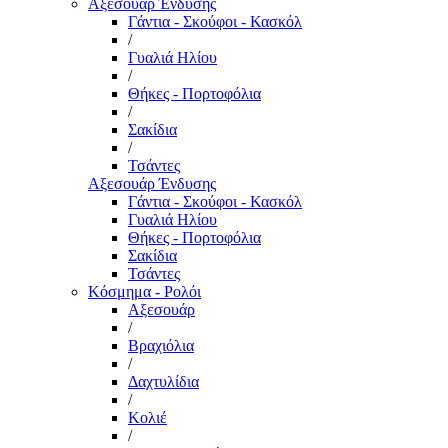
Αξεσουάρ Ένδυσης
Γάντια - Σκούφοι - Κασκόλ
/
Γυαλιά Ηλίου
/
Θήκες - Πορτοφόλια
/
Σακίδια
/
Τσάντες
Αξεσουάρ Ένδυσης
Γάντια - Σκούφοι - Κασκόλ
Γυαλιά Ηλίου
Θήκες - Πορτοφόλια
Σακίδια
Τσάντες
Κόσμημα - Ρολόι
Αξεσουάρ
/
Βραχιόλια
/
Δαχτυλίδια
/
Κολιέ
/