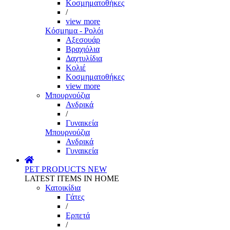
Κοσμηματοθήκες
/
view more
Κόσμημα - Ρολόι
Αξεσουάρ
Βραχιόλια
Δαχτυλίδια
Κολιέ
Κοσμηματοθήκες
view more
Μπουρνούζια
Ανδρικά
/
Γυναικεία
Μπουρνούζια
Ανδρικά
Γυναικεία
PET PRODUCTS
NEW
LATEST ITEMS IN HOME
Κατοικίδια
Γάτες
/
Ερπετά
/