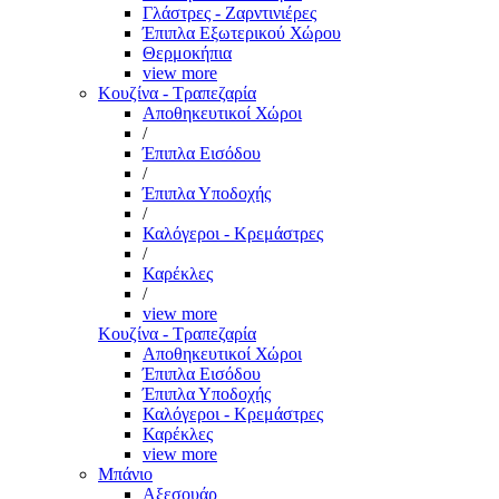
Γλάστρες - Ζαρντινιέρες
Έπιπλα Εξωτερικού Χώρου
Θερμοκήπια
view more
Κουζίνα - Τραπεζαρία
Αποθηκευτικοί Χώροι
/
Έπιπλα Εισόδου
/
Έπιπλα Υποδοχής
/
Καλόγεροι - Κρεμάστρες
/
Καρέκλες
/
view more
Κουζίνα - Τραπεζαρία
Αποθηκευτικοί Χώροι
Έπιπλα Εισόδου
Έπιπλα Υποδοχής
Καλόγεροι - Κρεμάστρες
Καρέκλες
view more
Μπάνιο
Αξεσουάρ