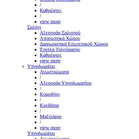
/
Καθρέφτες
/
view more
Σαλόνι
Αξεσουάρ Σαλονιού
Αποσμητικά Χώρου
Διαχωριστικά Εσωτερικού Χώρου
Έπιπλα Τηλεόρασης
Καθρέφτες
view more
Υπνοδωμάτιο
Ανωστρώματα
/
Αξεσουάρ Υπνοδωματίου
/
Κομοδίνο
/
Κρεβάτια
/
Μαξιλάρια
/
view more
Υπνοδωμάτιο
Ανωστρώματα