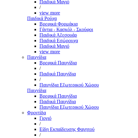
Παιδικά Μαγιό
/
view more
Παιδικά Ρούχα
Βρεφικά Φορμάκια
Γάντια - Κασκόλ - Σκούφοι
Παιδικά Αξεσουάρ
Παιδικά Εσώρουχα
Παιδικά Μαγιό
view more
Παιχνίδια
Βρεφικά Παιχνίδια
/
Παιδικά Παιχνίδια
/
Παιχνίδια Εξωτερικού Χώρου
Παιχνίδια
Βρεφικά Παιχνίδια
Παιδικά Παιχνίδια
Παιχνίδια Εξωτερικού Χώρου
Φροντίδα
Γιογιό
/
Είδη Εκπαίδευσης Φαγητού
/