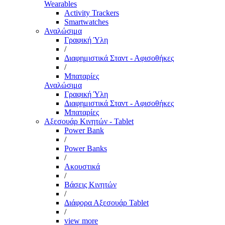
Wearables
Activity Trackers
Smartwatches
Αναλώσιμα
Γραφική Ύλη
/
Διαφημιστικά Σταντ - Αφισοθήκες
/
Μπαταρίες
Αναλώσιμα
Γραφική Ύλη
Διαφημιστικά Σταντ - Αφισοθήκες
Μπαταρίες
Αξεσουάρ Κινητών - Tablet
Power Bank
/
Power Banks
/
Ακουστικά
/
Βάσεις Κινητών
/
Διάφορα Αξεσουάρ Tablet
/
view more