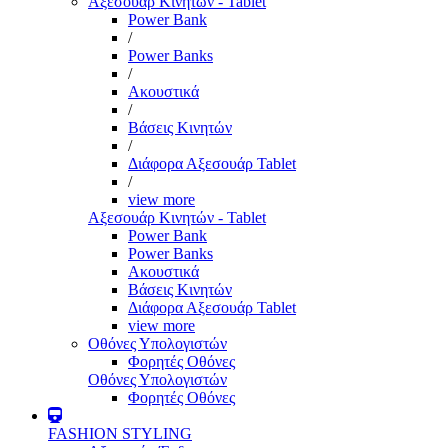
Αξεσουάρ Κινητών - Tablet
Power Bank
/
Power Banks
/
Ακουστικά
/
Βάσεις Κινητών
/
Διάφορα Αξεσουάρ Tablet
/
view more
Αξεσουάρ Κινητών - Tablet
Power Bank
Power Banks
Ακουστικά
Βάσεις Κινητών
Διάφορα Αξεσουάρ Tablet
view more
Οθόνες Υπολογιστών
Φορητές Οθόνες
Οθόνες Υπολογιστών
Φορητές Οθόνες
FASHION STYLING