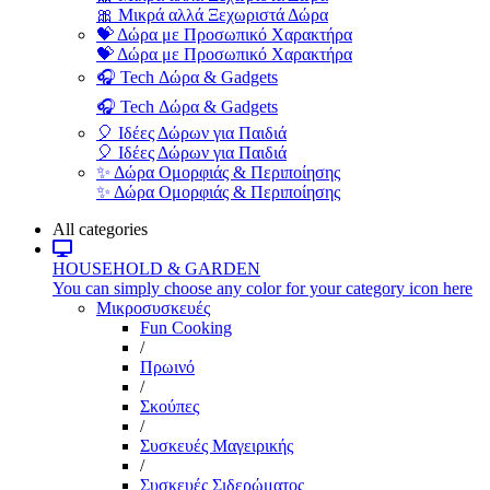
🎀 Μικρά αλλά Ξεχωριστά Δώρα
💝 Δώρα με Προσωπικό Χαρακτήρα
💝 Δώρα με Προσωπικό Χαρακτήρα
🎧 Tech Δώρα & Gadgets
🎧 Tech Δώρα & Gadgets
🎈 Ιδέες Δώρων για Παιδιά
🎈 Ιδέες Δώρων για Παιδιά
✨ Δώρα Ομορφιάς & Περιποίησης
✨ Δώρα Ομορφιάς & Περιποίησης
All categories
HOUSEHOLD & GARDEN
You can simply choose any color for your category icon here
Μικροσυσκευές
Fun Cooking
/
Πρωινό
/
Σκούπες
/
Συσκευές Μαγειρικής
/
Συσκευές Σιδερώματος