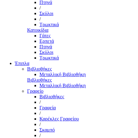
Πτηνά
/
Σκύλοι
/
Τρωκτικά
Κατοικίδια
Γάτες
Ερπετά
Πτηνά
Σκύλοι
Τρωκτικά
Έπιπλα
Βιβλιοθήκες
Μεταλλική Βιβλιοθήκη
Βιβλιοθήκες
Μεταλλική Βιβλιοθήκη
Γραφείο
Βιβλιοθήκες
/
Γραφεία
/
Καρέκλες Γραφείου
/
Σκαμπό
/