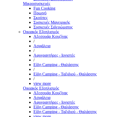
Μικροσυσκευές
Fun Cooking
Πρωινό
Σκούπες
Συσκευές Μαγειρικής
Συσκευές Σιδερώματος
Οικιακός Εξοπλισμός
Αξεσουάρ Κουζίνας
/
Ασφάλεια
/
Αφυγραντήρες - Ιονιστές
/
Είδη Camping - Θαλάσσης
/
Είδη Camping - Ταξιδιού - Θαλάσσης
/
view more
Οικιακός Εξοπλισμός
Αξεσουάρ Κουζίνας
Ασφάλεια
Αφυγραντήρες - Ιονιστές
Είδη Camping - Θαλάσσης
Είδη Camping - Ταξιδιού - Θαλάσσης
view more