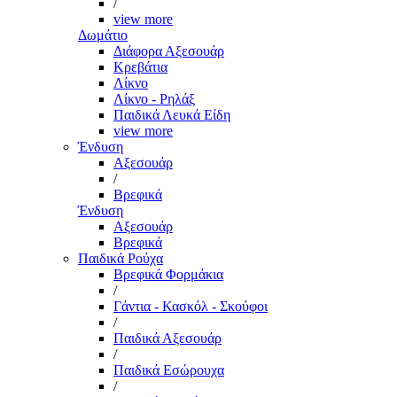
/
view more
Δωμάτιο
Διάφορα Αξεσουάρ
Κρεβάτια
Λίκνο
Λίκνο - Ρηλάξ
Παιδικά Λευκά Είδη
view more
Ένδυση
Αξεσουάρ
/
Βρεφικά
Ένδυση
Αξεσουάρ
Βρεφικά
Παιδικά Ρούχα
Βρεφικά Φορμάκια
/
Γάντια - Κασκόλ - Σκούφοι
/
Παιδικά Αξεσουάρ
/
Παιδικά Εσώρουχα
/