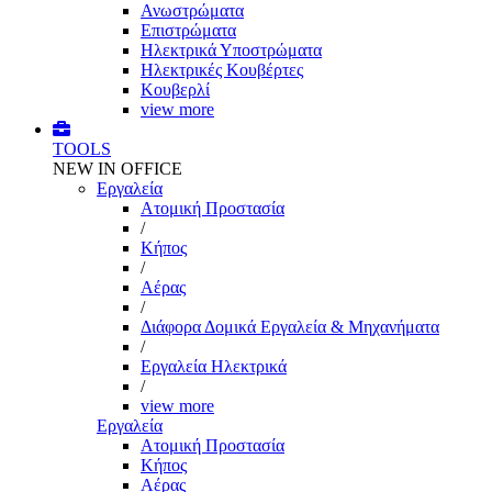
Ανωστρώματα
Επιστρώματα
Ηλεκτρικά Υποστρώματα
Ηλεκτρικές Κουβέρτες
Κουβερλί
view more
TOOLS
NEW IN OFFICE
Εργαλεία
Aτομική Προστασία
/
Kήπος
/
Αέρας
/
Διάφορα Δομικά Εργαλεία & Μηχανήματα
/
Εργαλεία Ηλεκτρικά
/
view more
Εργαλεία
Aτομική Προστασία
Kήπος
Αέρας