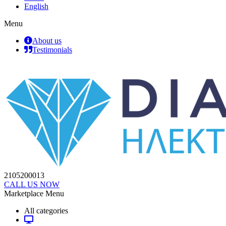
English
Menu
About us
Testimonials
2105200013
CALL US NOW
Marketplace Menu
All categories