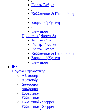
/
Για τον Άνδρα
/
Καλλυντικά & Περιποίηση
/
Στοματική Υγιεινή
/
view more
Προσωπική Φροντίδα
Αδυνάτισμα
Για την Γυναίκα
Για τον Άνδρα
Καλλυντικά & Περιποίηση
Στοματική Υγιεινή
view more
Όργανα Γυμναστικής
Αξεσουάρ
Αξεσουάρ
Διάδρομοι
Διάδρομοι
Ελλειπτικά
Ελλειπτικά
Ελλειπτικά - Stepper
Ελλειπτικά - Stepper