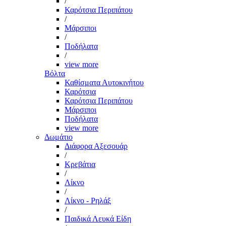
/
Καρότσια Περιπάτου
/
Μάρσιποι
/
Ποδήλατα
/
view more
Βόλτα
Καθίσματα Αυτοκινήτου
Καρότσια
Καρότσια Περιπάτου
Μάρσιποι
Ποδήλατα
view more
Δωμάτιο
Διάφορα Αξεσουάρ
/
Κρεβάτια
/
Λίκνο
/
Λίκνο - Ρηλάξ
/
Παιδικά Λευκά Είδη