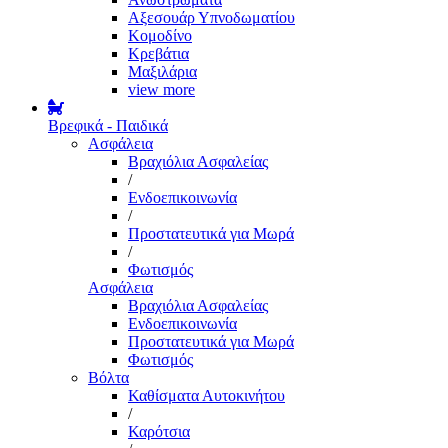
Αξεσουάρ Υπνοδωματίου
Κομοδίνο
Κρεβάτια
Μαξιλάρια
view more
Βρεφικά - Παιδικά
Ασφάλεια
Βραχιόλια Ασφαλείας
/
Ενδοεπικοινωνία
/
Προστατευτικά για Μωρά
/
Φωτισμός
Ασφάλεια
Βραχιόλια Ασφαλείας
Ενδοεπικοινωνία
Προστατευτικά για Μωρά
Φωτισμός
Βόλτα
Καθίσματα Αυτοκινήτου
/
Καρότσια