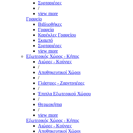
Συρταριέρες
/
view more
Γραφείο
Βιβλιοθήκες
Γραφεία
Καρέκλες Γραφείου
Σκαμπό
Συρταριέρες
view more
Εξωτερικός Χώρος - Κήπος
Αιώρες - Κούνιες
/
Αποθηκευτικοί Χώροι
/
Γλάστρες - Ζαρντινιέρες
/
Έπιπλα Εξωτερικού Χώρου
/
Θερμοκήπια
/
view more
Εξωτερικός Χώρος - Κήπος
Αιώρες - Κούνιες
Αποθηκευτικοί Χώροι