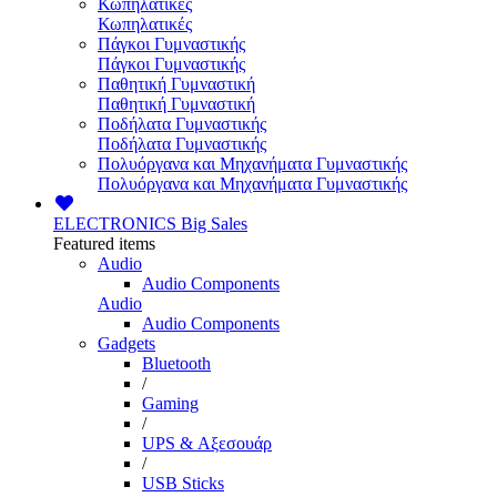
Κωπηλατικές
Κωπηλατικές
Πάγκοι Γυμναστικής
Πάγκοι Γυμναστικής
Παθητική Γυμναστική
Παθητική Γυμναστική
Ποδήλατα Γυμναστικής
Ποδήλατα Γυμναστικής
Πολυόργανα και Μηχανήματα Γυμναστικής
Πολυόργανα και Μηχανήματα Γυμναστικής
ELECTRONICS
Big Sales
Featured items
Audio
Audio Components
Audio
Audio Components
Gadgets
Bluetooth
/
Gaming
/
UPS & Αξεσουάρ
/
USB Sticks