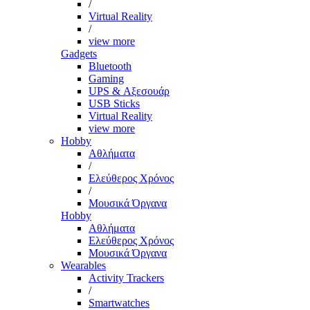
/
Virtual Reality
/
view more
Gadgets
Bluetooth
Gaming
UPS & Αξεσουάρ
USB Sticks
Virtual Reality
view more
Hobby
Αθλήματα
/
Ελεύθερος Χρόνος
/
Μουσικά Όργανα
Hobby
Αθλήματα
Ελεύθερος Χρόνος
Μουσικά Όργανα
Wearables
Activity Trackers
/
Smartwatches