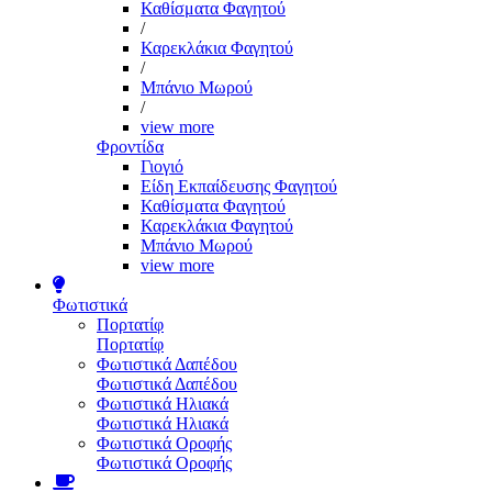
Καθίσματα Φαγητού
/
Καρεκλάκια Φαγητού
/
Μπάνιο Μωρού
/
view more
Φροντίδα
Γιογιό
Είδη Εκπαίδευσης Φαγητού
Καθίσματα Φαγητού
Καρεκλάκια Φαγητού
Μπάνιο Μωρού
view more
Φωτιστικά
Πορτατίφ
Πορτατίφ
Φωτιστικά Δαπέδου
Φωτιστικά Δαπέδου
Φωτιστικά Ηλιακά
Φωτιστικά Ηλιακά
Φωτιστικά Οροφής
Φωτιστικά Οροφής