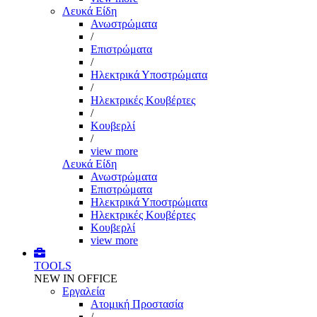
Λευκά Είδη
Ανωστρώματα
/
Επιστρώματα
/
Ηλεκτρικά Υποστρώματα
/
Ηλεκτρικές Κουβέρτες
/
Κουβερλί
/
view more
Λευκά Είδη
Ανωστρώματα
Επιστρώματα
Ηλεκτρικά Υποστρώματα
Ηλεκτρικές Κουβέρτες
Κουβερλί
view more
TOOLS
NEW IN OFFICE
Εργαλεία
Aτομική Προστασία
/