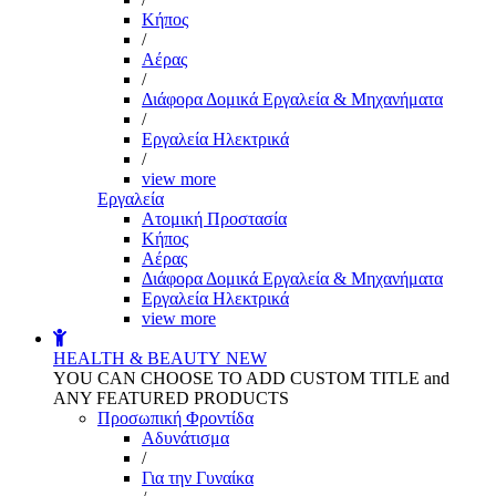
Kήπος
/
Αέρας
/
Διάφορα Δομικά Εργαλεία & Μηχανήματα
/
Εργαλεία Ηλεκτρικά
/
view more
Εργαλεία
Aτομική Προστασία
Kήπος
Αέρας
Διάφορα Δομικά Εργαλεία & Μηχανήματα
Εργαλεία Ηλεκτρικά
view more
HEALTH & BEAUTY
NEW
YOU CAN CHOOSE TO ADD CUSTOM TITLE and
ANY FEATURED PRODUCTS
Προσωπική Φροντίδα
Αδυνάτισμα
/
Για την Γυναίκα