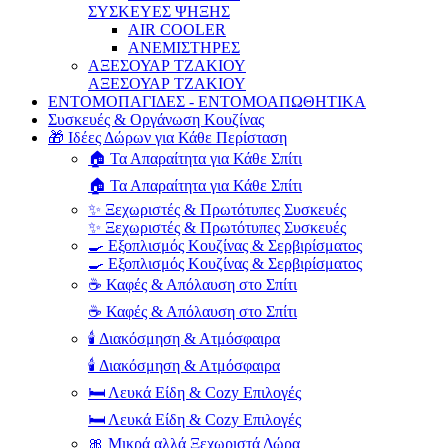
ΣΥΣΚΕΥΕΣ ΨΗΞΗΣ
AIR COOLER
ΑΝΕΜΙΣΤΗΡΕΣ
ΑΞΕΣΟΥΑΡ ΤΖΑΚΙΟΥ
ΑΞΕΣΟΥΑΡ ΤΖΑΚΙΟΥ
ΕΝΤΟΜΟΠΑΓΙΔΕΣ - ΕΝΤΟΜΟΑΠΩΘΗΤΙΚΑ
Συσκευές & Οργάνωση Κουζίνας
🎁 Ιδέες Δώρων για Κάθε Περίσταση
🏠 Τα Απαραίτητα για Κάθε Σπίτι
🏠 Τα Απαραίτητα για Κάθε Σπίτι
✨ Ξεχωριστές & Πρωτότυπες Συσκευές
✨ Ξεχωριστές & Πρωτότυπες Συσκευές
🍳 Εξοπλισμός Κουζίνας & Σερβιρίσματος
🍳 Εξοπλισμός Κουζίνας & Σερβιρίσματος
☕ Καφές & Απόλαυση στο Σπίτι
☕ Καφές & Απόλαυση στο Σπίτι
🕯️ Διακόσμηση & Ατμόσφαιρα
🕯️ Διακόσμηση & Ατμόσφαιρα
🛏️ Λευκά Είδη & Cozy Επιλογές
🛏️ Λευκά Είδη & Cozy Επιλογές
🎀 Μικρά αλλά Ξεχωριστά Δώρα