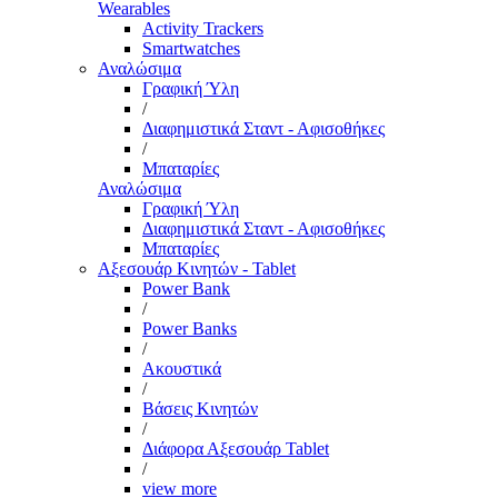
Wearables
Activity Trackers
Smartwatches
Αναλώσιμα
Γραφική Ύλη
/
Διαφημιστικά Σταντ - Αφισοθήκες
/
Μπαταρίες
Αναλώσιμα
Γραφική Ύλη
Διαφημιστικά Σταντ - Αφισοθήκες
Μπαταρίες
Αξεσουάρ Κινητών - Tablet
Power Bank
/
Power Banks
/
Ακουστικά
/
Βάσεις Κινητών
/
Διάφορα Αξεσουάρ Tablet
/
view more