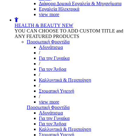
Διάφορα Δομικά Εργαλεία & Μηχανήματα
Εργαλεία Ηλεκτρικά
view more
HEALTH & BEAUTY
NEW
YOU CAN CHOOSE TO ADD CUSTOM TITLE and
ANY FEATURED PRODUCTS
Προσωπική Φροντίδα
Αδυνάτισμα
/
Για την Γυναίκα
/
Για τον Άνδρα
/
Καλλυντικά & Περιποίηση
/
Στοματική Υγιεινή
/
view more
Προσωπική Φροντίδα
Αδυνάτισμα
Για την Γυναίκα
Για τον Άνδρα
Καλλυντικά & Περιποίηση
Στοματική Υγιεινή