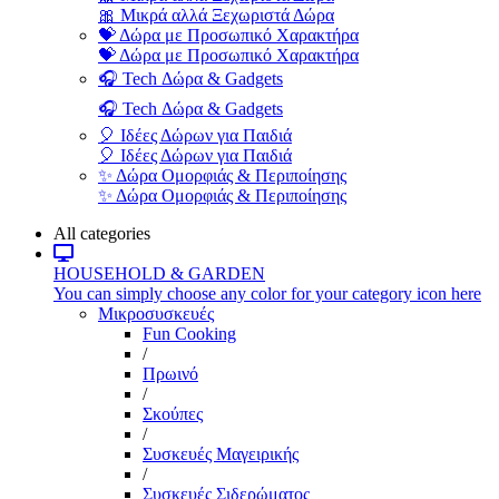
🎀 Μικρά αλλά Ξεχωριστά Δώρα
💝 Δώρα με Προσωπικό Χαρακτήρα
💝 Δώρα με Προσωπικό Χαρακτήρα
🎧 Tech Δώρα & Gadgets
🎧 Tech Δώρα & Gadgets
🎈 Ιδέες Δώρων για Παιδιά
🎈 Ιδέες Δώρων για Παιδιά
✨ Δώρα Ομορφιάς & Περιποίησης
✨ Δώρα Ομορφιάς & Περιποίησης
All categories
HOUSEHOLD & GARDEN
You can simply choose any color for your category icon here
Μικροσυσκευές
Fun Cooking
/
Πρωινό
/
Σκούπες
/
Συσκευές Μαγειρικής
/
Συσκευές Σιδερώματος