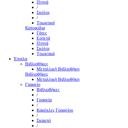
Πτηνά
/
Σκύλοι
/
Τρωκτικά
Κατοικίδια
Γάτες
Ερπετά
Πτηνά
Σκύλοι
Τρωκτικά
Έπιπλα
Βιβλιοθήκες
Μεταλλική Βιβλιοθήκη
Βιβλιοθήκες
Μεταλλική Βιβλιοθήκη
Γραφείο
Βιβλιοθήκες
/
Γραφεία
/
Καρέκλες Γραφείου
/
Σκαμπό
/