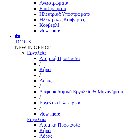
Ανωστρώματα
Επιστρώματα
Ηλεκτρικά Υποστρώματα
Ηλεκτρικές Κουβέρτες
Κουβερλί
view more
TOOLS
NEW IN OFFICE
Εργαλεία
Aτομική Προστασία
/
Kήπος
/
Αέρας
/
Διάφορα Δομικά Εργαλεία & Μηχανήματα
/
Εργαλεία Ηλεκτρικά
/
view more
Εργαλεία
Aτομική Προστασία
Kήπος
Αέρας