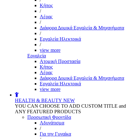
Kήπος
/
Αέρας
/
Διάφορα Δομικά Εργαλεία & Μηχανήματα
/
Εργαλεία Ηλεκτρικά
/
view more
Εργαλεία
Aτομική Προστασία
Kήπος
Αέρας
Διάφορα Δομικά Εργαλεία & Μηχανήματα
Εργαλεία Ηλεκτρικά
view more
HEALTH & BEAUTY
NEW
YOU CAN CHOOSE TO ADD CUSTOM TITLE and
ANY FEATURED PRODUCTS
Προσωπική Φροντίδα
Αδυνάτισμα
/
Για την Γυναίκα