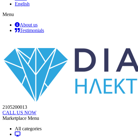
English
Menu
About us
Testimonials
2105200013
CALL US NOW
Marketplace Menu
All categories