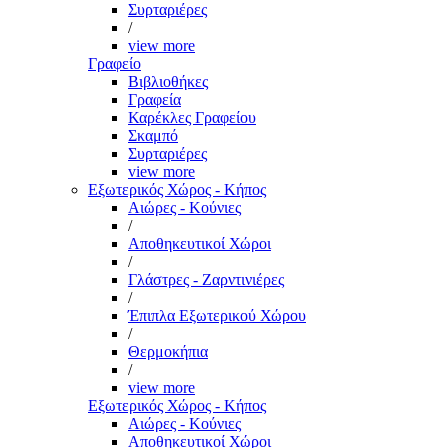
Συρταριέρες
/
view more
Γραφείο
Βιβλιοθήκες
Γραφεία
Καρέκλες Γραφείου
Σκαμπό
Συρταριέρες
view more
Εξωτερικός Χώρος - Κήπος
Αιώρες - Κούνιες
/
Αποθηκευτικοί Χώροι
/
Γλάστρες - Ζαρντινιέρες
/
Έπιπλα Εξωτερικού Χώρου
/
Θερμοκήπια
/
view more
Εξωτερικός Χώρος - Κήπος
Αιώρες - Κούνιες
Αποθηκευτικοί Χώροι