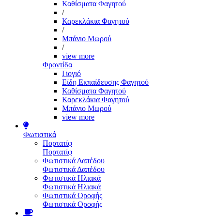
Καθίσματα Φαγητού
/
Καρεκλάκια Φαγητού
/
Μπάνιο Μωρού
/
view more
Φροντίδα
Γιογιό
Είδη Εκπαίδευσης Φαγητού
Καθίσματα Φαγητού
Καρεκλάκια Φαγητού
Μπάνιο Μωρού
view more
Φωτιστικά
Πορτατίφ
Πορτατίφ
Φωτιστικά Δαπέδου
Φωτιστικά Δαπέδου
Φωτιστικά Ηλιακά
Φωτιστικά Ηλιακά
Φωτιστικά Οροφής
Φωτιστικά Οροφής