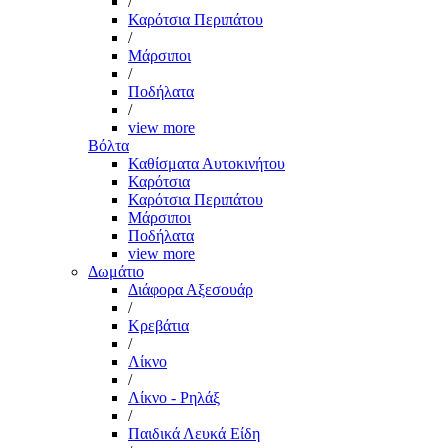
/
Καρότσια Περιπάτου
/
Μάρσιποι
/
Ποδήλατα
/
view more
Βόλτα
Καθίσματα Αυτοκινήτου
Καρότσια
Καρότσια Περιπάτου
Μάρσιποι
Ποδήλατα
view more
Δωμάτιο
Διάφορα Αξεσουάρ
/
Κρεβάτια
/
Λίκνο
/
Λίκνο - Ρηλάξ
/
Παιδικά Λευκά Είδη