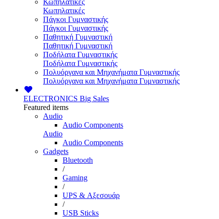
Κωπηλατικές
Κωπηλατικές
Πάγκοι Γυμναστικής
Πάγκοι Γυμναστικής
Παθητική Γυμναστική
Παθητική Γυμναστική
Ποδήλατα Γυμναστικής
Ποδήλατα Γυμναστικής
Πολυόργανα και Μηχανήματα Γυμναστικής
Πολυόργανα και Μηχανήματα Γυμναστικής
ELECTRONICS
Big Sales
Featured items
Audio
Audio Components
Audio
Audio Components
Gadgets
Bluetooth
/
Gaming
/
UPS & Αξεσουάρ
/
USB Sticks