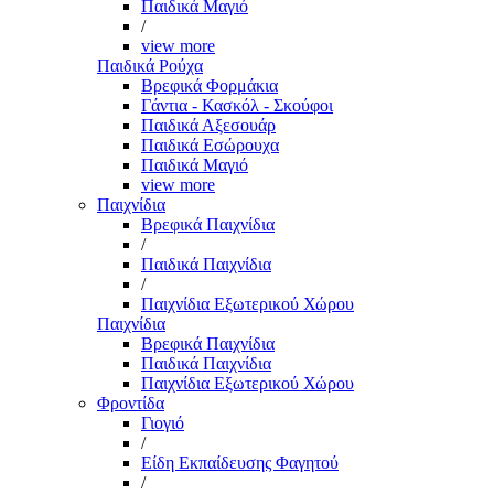
Παιδικά Μαγιό
/
view more
Παιδικά Ρούχα
Βρεφικά Φορμάκια
Γάντια - Κασκόλ - Σκούφοι
Παιδικά Αξεσουάρ
Παιδικά Εσώρουχα
Παιδικά Μαγιό
view more
Παιχνίδια
Βρεφικά Παιχνίδια
/
Παιδικά Παιχνίδια
/
Παιχνίδια Εξωτερικού Χώρου
Παιχνίδια
Βρεφικά Παιχνίδια
Παιδικά Παιχνίδια
Παιχνίδια Εξωτερικού Χώρου
Φροντίδα
Γιογιό
/
Είδη Εκπαίδευσης Φαγητού
/