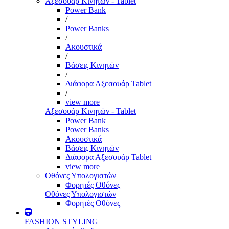
Αξεσουάρ Κινητών - Tablet
Power Bank
/
Power Banks
/
Ακουστικά
/
Βάσεις Κινητών
/
Διάφορα Αξεσουάρ Tablet
/
view more
Αξεσουάρ Κινητών - Tablet
Power Bank
Power Banks
Ακουστικά
Βάσεις Κινητών
Διάφορα Αξεσουάρ Tablet
view more
Οθόνες Υπολογιστών
Φορητές Οθόνες
Οθόνες Υπολογιστών
Φορητές Οθόνες
FASHION STYLING