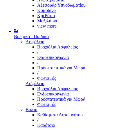
Αξεσουάρ Υπνοδωματίου
Κομοδίνο
Κρεβάτια
Μαξιλάρια
view more
Βρεφικά - Παιδικά
Ασφάλεια
Βραχιόλια Ασφαλείας
/
Ενδοεπικοινωνία
/
Προστατευτικά για Μωρά
/
Φωτισμός
Ασφάλεια
Βραχιόλια Ασφαλείας
Ενδοεπικοινωνία
Προστατευτικά για Μωρά
Φωτισμός
Βόλτα
Καθίσματα Αυτοκινήτου
/
Καρότσια