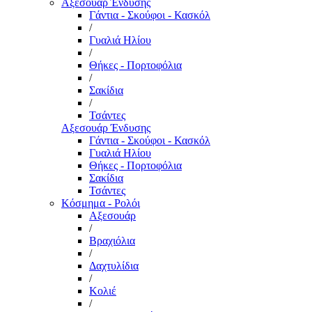
Αξεσουάρ Ένδυσης
Γάντια - Σκούφοι - Κασκόλ
/
Γυαλιά Ηλίου
/
Θήκες - Πορτοφόλια
/
Σακίδια
/
Τσάντες
Αξεσουάρ Ένδυσης
Γάντια - Σκούφοι - Κασκόλ
Γυαλιά Ηλίου
Θήκες - Πορτοφόλια
Σακίδια
Τσάντες
Κόσμημα - Ρολόι
Αξεσουάρ
/
Βραχιόλια
/
Δαχτυλίδια
/
Κολιέ
/