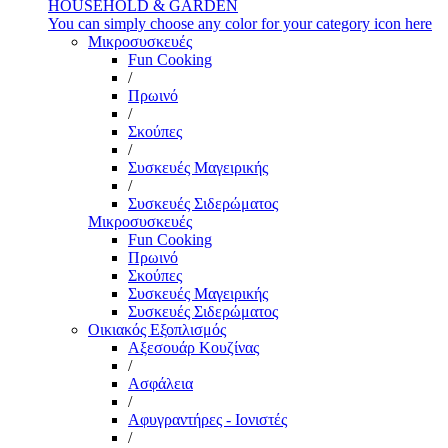
HOUSEHOLD & GARDEN
You can simply choose any color for your category icon here
Μικροσυσκευές
Fun Cooking
/
Πρωινό
/
Σκούπες
/
Συσκευές Μαγειρικής
/
Συσκευές Σιδερώματος
Μικροσυσκευές
Fun Cooking
Πρωινό
Σκούπες
Συσκευές Μαγειρικής
Συσκευές Σιδερώματος
Οικιακός Εξοπλισμός
Αξεσουάρ Κουζίνας
/
Ασφάλεια
/
Αφυγραντήρες - Ιονιστές
/