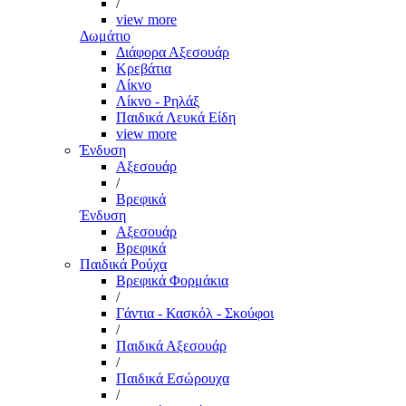
/
view more
Δωμάτιο
Διάφορα Αξεσουάρ
Κρεβάτια
Λίκνο
Λίκνο - Ρηλάξ
Παιδικά Λευκά Είδη
view more
Ένδυση
Αξεσουάρ
/
Βρεφικά
Ένδυση
Αξεσουάρ
Βρεφικά
Παιδικά Ρούχα
Βρεφικά Φορμάκια
/
Γάντια - Κασκόλ - Σκούφοι
/
Παιδικά Αξεσουάρ
/
Παιδικά Εσώρουχα
/