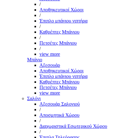
/
Αποθηκευτικοί Χώροι
/
Έπιπλο μπάνιου νιπτήρα
/
Καθρέπτες Μπάνιου
/
Πετσέτες Μπάνιου
/
view more
Μπάνιο
Αξεσουάρ
Αποθηκευτικοί Χώροι
Έπιπλο μπάνιου νιπτήρα
Καθρέπτες Μπάνιου
Πετσέτες Μπάνιου
view more
Σαλόνι
Αξεσουάρ Σαλονιού
/
Αποσμητικά Χώρου
/
Διαχωριστικά Εσωτερικού Χώρου
/
Έπιπλα Τηλεόρασης