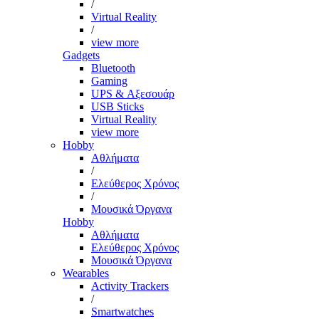
/
Virtual Reality
/
view more
Gadgets
Bluetooth
Gaming
UPS & Αξεσουάρ
USB Sticks
Virtual Reality
view more
Hobby
Αθλήματα
/
Ελεύθερος Χρόνος
/
Μουσικά Όργανα
Hobby
Αθλήματα
Ελεύθερος Χρόνος
Μουσικά Όργανα
Wearables
Activity Trackers
/
Smartwatches