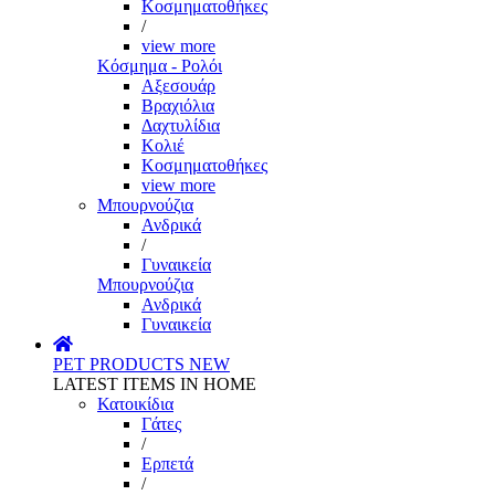
Κοσμηματοθήκες
/
view more
Κόσμημα - Ρολόι
Αξεσουάρ
Βραχιόλια
Δαχτυλίδια
Κολιέ
Κοσμηματοθήκες
view more
Μπουρνούζια
Ανδρικά
/
Γυναικεία
Μπουρνούζια
Ανδρικά
Γυναικεία
PET PRODUCTS
NEW
LATEST ITEMS IN HOME
Κατοικίδια
Γάτες
/
Ερπετά
/