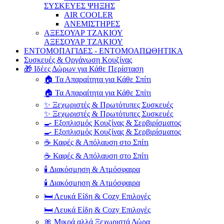
ΣΥΣΚΕΥΕΣ ΨΗΞΗΣ
AIR COOLER
ΑΝΕΜΙΣΤΗΡΕΣ
ΑΞΕΣΟΥΑΡ ΤΖΑΚΙΟΥ
ΑΞΕΣΟΥΑΡ ΤΖΑΚΙΟΥ
ΕΝΤΟΜΟΠΑΓΙΔΕΣ - ΕΝΤΟΜΟΑΠΩΘΗΤΙΚΑ
Συσκευές & Οργάνωση Κουζίνας
🎁 Ιδέες Δώρων για Κάθε Περίσταση
🏠 Τα Απαραίτητα για Κάθε Σπίτι
🏠 Τα Απαραίτητα για Κάθε Σπίτι
✨ Ξεχωριστές & Πρωτότυπες Συσκευές
✨ Ξεχωριστές & Πρωτότυπες Συσκευές
🍳 Εξοπλισμός Κουζίνας & Σερβιρίσματος
🍳 Εξοπλισμός Κουζίνας & Σερβιρίσματος
☕ Καφές & Απόλαυση στο Σπίτι
☕ Καφές & Απόλαυση στο Σπίτι
🕯️ Διακόσμηση & Ατμόσφαιρα
🕯️ Διακόσμηση & Ατμόσφαιρα
🛏️ Λευκά Είδη & Cozy Επιλογές
🛏️ Λευκά Είδη & Cozy Επιλογές
🎀 Μικρά αλλά Ξεχωριστά Δώρα