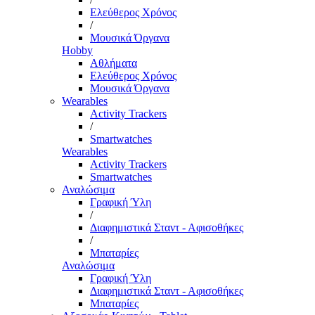
Ελεύθερος Χρόνος
/
Μουσικά Όργανα
Hobby
Αθλήματα
Ελεύθερος Χρόνος
Μουσικά Όργανα
Wearables
Activity Trackers
/
Smartwatches
Wearables
Activity Trackers
Smartwatches
Αναλώσιμα
Γραφική Ύλη
/
Διαφημιστικά Σταντ - Αφισοθήκες
/
Μπαταρίες
Αναλώσιμα
Γραφική Ύλη
Διαφημιστικά Σταντ - Αφισοθήκες
Μπαταρίες