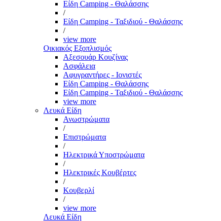
Είδη Camping - Θαλάσσης
/
Είδη Camping - Ταξιδιού - Θαλάσσης
/
view more
Οικιακός Εξοπλισμός
Αξεσουάρ Κουζίνας
Ασφάλεια
Αφυγραντήρες - Ιονιστές
Είδη Camping - Θαλάσσης
Είδη Camping - Ταξιδιού - Θαλάσσης
view more
Λευκά Είδη
Ανωστρώματα
/
Επιστρώματα
/
Ηλεκτρικά Υποστρώματα
/
Ηλεκτρικές Κουβέρτες
/
Κουβερλί
/
view more
Λευκά Είδη