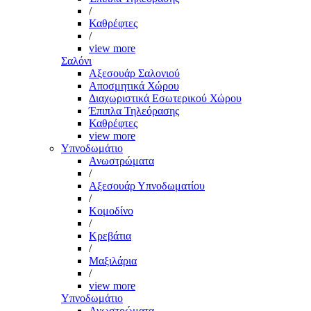
/
Καθρέφτες
/
view more
Σαλόνι
Αξεσουάρ Σαλονιού
Αποσμητικά Χώρου
Διαχωριστικά Εσωτερικού Χώρου
Έπιπλα Τηλεόρασης
Καθρέφτες
view more
Υπνοδωμάτιο
Ανωστρώματα
/
Αξεσουάρ Υπνοδωματίου
/
Κομοδίνο
/
Κρεβάτια
/
Μαξιλάρια
/
view more
Υπνοδωμάτιο
Ανωστρώματα