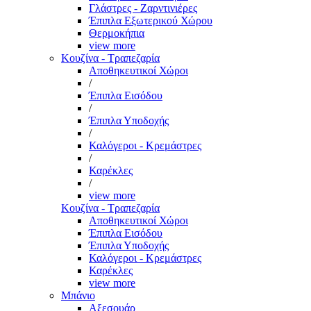
Γλάστρες - Ζαρντινιέρες
Έπιπλα Εξωτερικού Χώρου
Θερμοκήπια
view more
Κουζίνα - Τραπεζαρία
Αποθηκευτικοί Χώροι
/
Έπιπλα Εισόδου
/
Έπιπλα Υποδοχής
/
Καλόγεροι - Κρεμάστρες
/
Καρέκλες
/
view more
Κουζίνα - Τραπεζαρία
Αποθηκευτικοί Χώροι
Έπιπλα Εισόδου
Έπιπλα Υποδοχής
Καλόγεροι - Κρεμάστρες
Καρέκλες
view more
Μπάνιο
Αξεσουάρ