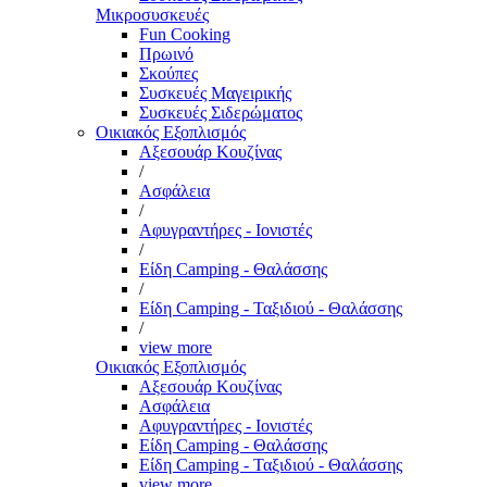
Μικροσυσκευές
Fun Cooking
Πρωινό
Σκούπες
Συσκευές Μαγειρικής
Συσκευές Σιδερώματος
Οικιακός Εξοπλισμός
Αξεσουάρ Κουζίνας
/
Ασφάλεια
/
Αφυγραντήρες - Ιονιστές
/
Είδη Camping - Θαλάσσης
/
Είδη Camping - Ταξιδιού - Θαλάσσης
/
view more
Οικιακός Εξοπλισμός
Αξεσουάρ Κουζίνας
Ασφάλεια
Αφυγραντήρες - Ιονιστές
Είδη Camping - Θαλάσσης
Είδη Camping - Ταξιδιού - Θαλάσσης
view more