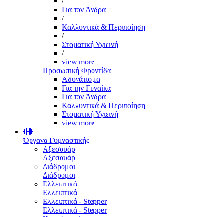
/
Για τον Άνδρα
/
Καλλυντικά & Περιποίηση
/
Στοματική Υγιεινή
/
view more
Προσωπική Φροντίδα
Αδυνάτισμα
Για την Γυναίκα
Για τον Άνδρα
Καλλυντικά & Περιποίηση
Στοματική Υγιεινή
view more
Όργανα Γυμναστικής
Αξεσουάρ
Αξεσουάρ
Διάδρομοι
Διάδρομοι
Ελλειπτικά
Ελλειπτικά
Ελλειπτικά - Stepper
Ελλειπτικά - Stepper