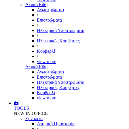
Λευκά Είδη
Ανωστρώματα
/
Επιστρώματα
/
Ηλεκτρικά Υποστρώματα
/
Ηλεκτρικές Κουβέρτες
/
Κουβερλί
/
view more
Λευκά Είδη
Ανωστρώματα
Επιστρώματα
Ηλεκτρικά Υποστρώματα
Ηλεκτρικές Κουβέρτες
Κουβερλί
view more
TOOLS
NEW IN OFFICE
Εργαλεία
Aτομική Προστασία
/