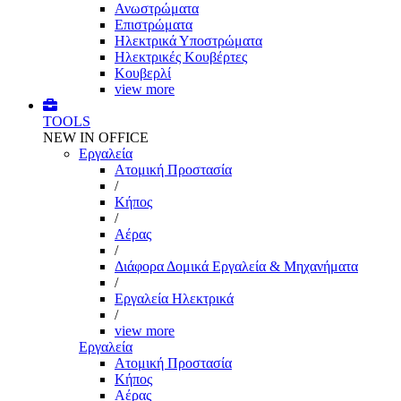
Ανωστρώματα
Επιστρώματα
Ηλεκτρικά Υποστρώματα
Ηλεκτρικές Κουβέρτες
Κουβερλί
view more
TOOLS
NEW IN OFFICE
Εργαλεία
Aτομική Προστασία
/
Kήπος
/
Αέρας
/
Διάφορα Δομικά Εργαλεία & Μηχανήματα
/
Εργαλεία Ηλεκτρικά
/
view more
Εργαλεία
Aτομική Προστασία
Kήπος
Αέρας