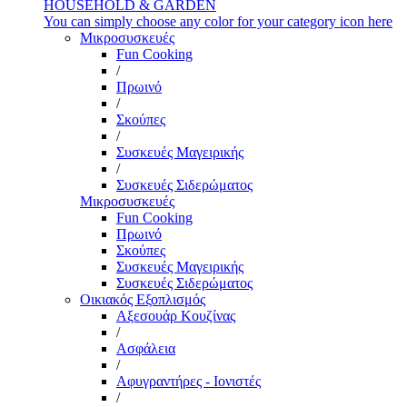
HOUSEHOLD & GARDEN
You can simply choose any color for your category icon here
Μικροσυσκευές
Fun Cooking
/
Πρωινό
/
Σκούπες
/
Συσκευές Μαγειρικής
/
Συσκευές Σιδερώματος
Μικροσυσκευές
Fun Cooking
Πρωινό
Σκούπες
Συσκευές Μαγειρικής
Συσκευές Σιδερώματος
Οικιακός Εξοπλισμός
Αξεσουάρ Κουζίνας
/
Ασφάλεια
/
Αφυγραντήρες - Ιονιστές
/