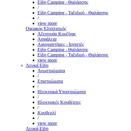
Είδη Camping - Θαλάσσης
/
Είδη Camping - Ταξιδιού - Θαλάσσης
/
view more
Οικιακός Εξοπλισμός
Αξεσουάρ Κουζίνας
Ασφάλεια
Αφυγραντήρες - Ιονιστές
Είδη Camping - Θαλάσσης
Είδη Camping - Ταξιδιού - Θαλάσσης
view more
Λευκά Είδη
Ανωστρώματα
/
Επιστρώματα
/
Ηλεκτρικά Υποστρώματα
/
Ηλεκτρικές Κουβέρτες
/
Κουβερλί
/
view more
Λευκά Είδη