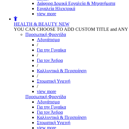
Διάφορα Δομικά Εργαλεία & Μηχανήματα
Εργαλεία Ηλεκτρικά
view more
HEALTH & BEAUTY
NEW
YOU CAN CHOOSE TO ADD CUSTOM TITLE and AN
Προσωπική Φροντίδα
Αδυνάτισμα
/
Για την Γυναίκα
/
Για τον Άνδρα
/
Καλλυντικά & Περιποίηση
/
Στοματική Υγιεινή
/
view more
Προσωπική Φροντίδα
Αδυνάτισμα
Για την Γυναίκα
Για τον Άνδρα
Καλλυντικά & Περιποίηση
Στοματική Υγιεινή
view more