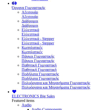
Όργανα Γυμναστικής
Αξεσουάρ
Αξεσουάρ
Διάδρομοι
Διάδρομοι
Ελλειπτικά
Ελλειπτικά
Ελλειπτικά - Stepper
Ελλειπτικά - Stepper
Κωπηλατικές
Κωπηλατικές
Πάγκοι Γυμναστικής
Πάγκοι Γυμναστικής
Παθητική Γυμναστική
Παθητική Γυμναστική
Ποδήλατα Γυμναστικής
Ποδήλατα Γυμναστικής
Πολυόργανα και Μηχανήματα Γυμναστικής
Πολυόργανα και Μηχανήματα Γυμναστικής
ELECTRONICS
Big Sales
Featured items
Audio
Audio Components