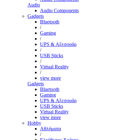
Audio
Audio Components
Gadgets
Bluetooth
/
Gaming
/
UPS & Αξεσουάρ
/
USB Sticks
/
Virtual Reality
/
view more
Gadgets
Bluetooth
Gaming
UPS & Αξεσουάρ
USB Sticks
Virtual Reality
view more
Hobby
Αθλήματα
/
Ελεύθερος Χρόνος