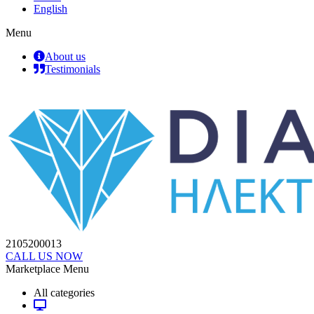
English
Menu
About us
Testimonials
2105200013
CALL US NOW
Marketplace Menu
All categories