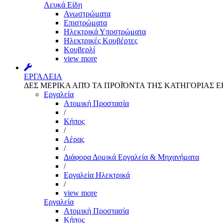
Λευκά Είδη
Ανωστρώματα
Επιστρώματα
Ηλεκτρικά Υποστρώματα
Ηλεκτρικές Κουβέρτες
Κουβερλί
view more
ΕΡΓΑΛΕΙΑ
ΔΕΣ ΜΕΡΙΚΑ ΑΠΌ ΤΑ ΠΡΟΪΌΝΤΑ ΤΗΣ ΚΑΤΗΓΟΡΙΑΣ Ε
Εργαλεία
Aτομική Προστασία
/
Kήπος
/
Αέρας
/
Διάφορα Δομικά Εργαλεία & Μηχανήματα
/
Εργαλεία Ηλεκτρικά
/
view more
Εργαλεία
Aτομική Προστασία
Kήπος