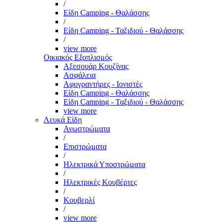
/
Είδη Camping - Θαλάσσης
/
Είδη Camping - Ταξιδιού - Θαλάσσης
/
view more
Οικιακός Εξοπλισμός
Αξεσουάρ Κουζίνας
Ασφάλεια
Αφυγραντήρες - Ιονιστές
Είδη Camping - Θαλάσσης
Είδη Camping - Ταξιδιού - Θαλάσσης
view more
Λευκά Είδη
Ανωστρώματα
/
Επιστρώματα
/
Ηλεκτρικά Υποστρώματα
/
Ηλεκτρικές Κουβέρτες
/
Κουβερλί
/
view more