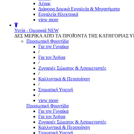
Αέρας
Διάφορα Δομικά Εργαλεία & Μηχανήματα
Εργαλεία Ηλεκτρικά
view more
Υγεία - Ομορφιά
NEW
ΔΕΣ ΜΕΡΙΚΑ ΑΠΌ ΤΑ ΠΡΟΪΌΝΤΑ ΤΗΣ ΚΑΤΗΓΟΡΙΑΣ Υ
Προσωπική Φροντίδα
Για την Γυναίκα
/
Για τον Άνδρα
/
Ζυγαριές Σώματος & Λιπομετρητές
/
Καλλυντικά & Περιποίηση
/
Στοματική Υγιεινή
/
view more
Προσωπική Φροντίδα
Για την Γυναίκα
Για τον Άνδρα
Ζυγαριές Σώματος & Λιπομετρητές
Καλλυντικά & Περιποίηση
Στοματική Υγιεινή