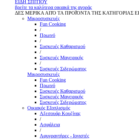
ΕΙΔΗ ΣΠΙΤΙΟΥ
βρείτε τα καλύτερα οικιακά της αγοράς
ΔΕΣ ΜΕΡΙΚΑ ΑΠΌ ΤΑ ΠΡΟΪΌΝΤΑ ΤΗΣ ΚΑΤΗΓΟΡΙΑΣ Ε
Μικροσυσκευές
Fun Cooking
/
Πρωινό
/
Συσκευές Καθαρισμού
/
Συσκευές Μαγειρικής
/
Συσκευές Σιδερώματος
Μικροσυσκευές
Fun Cooking
Πρωινό
Συσκευές Καθαρισμού
Συσκευές Μαγειρικής
Συσκευές Σιδερώματος
Οικιακός Εξοπλισμός
Αξεσουάρ Κουζίνας
/
Ασφάλεια
/
Αφυγραντήρες - Ιονιστές