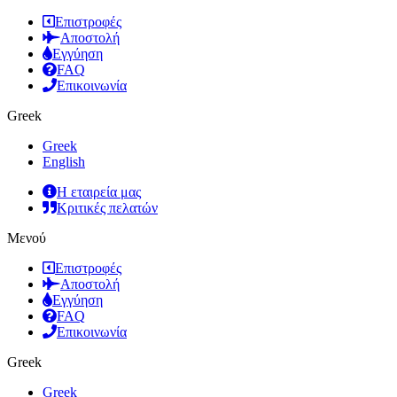
Επιστροφές
Αποστολή
Εγγύηση
FAQ
Επικοινωνία
Greek
Greek
English
Η εταιρεία μας
Κριτικές πελατών
Μενού
Επιστροφές
Αποστολή
Εγγύηση
FAQ
Επικοινωνία
Greek
Greek