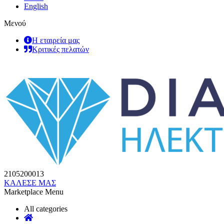
English
Μενού
Η εταιρεία μας
Κριτικές πελατών
2105200013
ΚΑΛΕΣΕ ΜΑΣ
Marketplace Menu
All categories