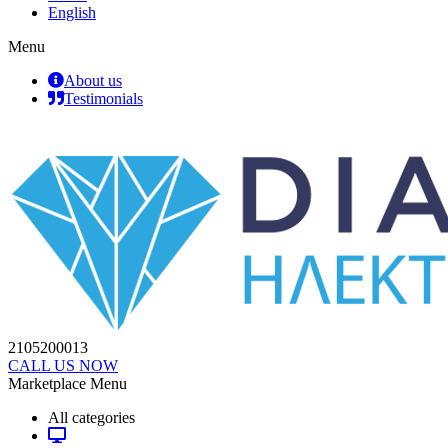
English
Menu
About us
Testimonials
2105200013
CALL US NOW
Marketplace Menu
All categories