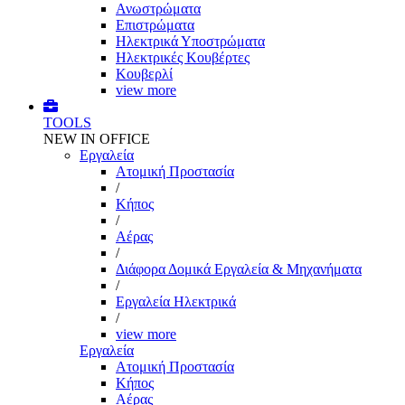
Ανωστρώματα
Επιστρώματα
Ηλεκτρικά Υποστρώματα
Ηλεκτρικές Κουβέρτες
Κουβερλί
view more
TOOLS
NEW IN OFFICE
Εργαλεία
Aτομική Προστασία
/
Kήπος
/
Αέρας
/
Διάφορα Δομικά Εργαλεία & Μηχανήματα
/
Εργαλεία Ηλεκτρικά
/
view more
Εργαλεία
Aτομική Προστασία
Kήπος
Αέρας