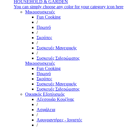
HOUSEHOLD & GARDEN
You can simply choose any color for your category icon here
Μικροσυσκευές
Fun Cooking
/
Πρωινό
/
Σκούπες
/
Συσκευές Μαγειρικής
/
Συσκευές Σιδερώματος
Μικροσυσκευές
Fun Cooking
Πρωινό
Σκούπες
Συσκευές Μαγειρικής
Συσκευές Σιδερώματος
Οικιακός Εξοπλισμός
Αξεσουάρ Κουζίνας
/
Ασφάλεια
/
Αφυγραντήρες - Ιονιστές
/