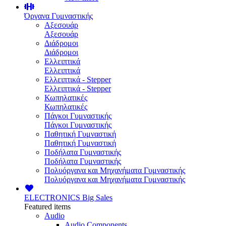
Όργανα Γυμναστικής
Αξεσουάρ
Αξεσουάρ
Διάδρομοι
Διάδρομοι
Ελλειπτικά
Ελλειπτικά
Ελλειπτικά - Stepper
Ελλειπτικά - Stepper
Κωπηλατικές
Κωπηλατικές
Πάγκοι Γυμναστικής
Πάγκοι Γυμναστικής
Παθητική Γυμναστική
Παθητική Γυμναστική
Ποδήλατα Γυμναστικής
Ποδήλατα Γυμναστικής
Πολυόργανα και Μηχανήματα Γυμναστικής
Πολυόργανα και Μηχανήματα Γυμναστικής
ELECTRONICS
Big Sales
Featured items
Audio
Audio Components