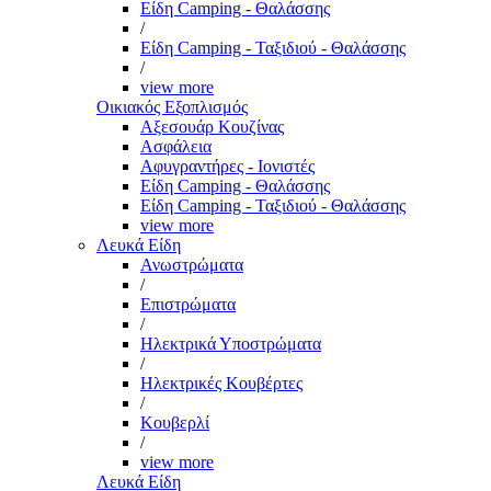
Είδη Camping - Θαλάσσης
/
Είδη Camping - Ταξιδιού - Θαλάσσης
/
view more
Οικιακός Εξοπλισμός
Αξεσουάρ Κουζίνας
Ασφάλεια
Αφυγραντήρες - Ιονιστές
Είδη Camping - Θαλάσσης
Είδη Camping - Ταξιδιού - Θαλάσσης
view more
Λευκά Είδη
Ανωστρώματα
/
Επιστρώματα
/
Ηλεκτρικά Υποστρώματα
/
Ηλεκτρικές Κουβέρτες
/
Κουβερλί
/
view more
Λευκά Είδη