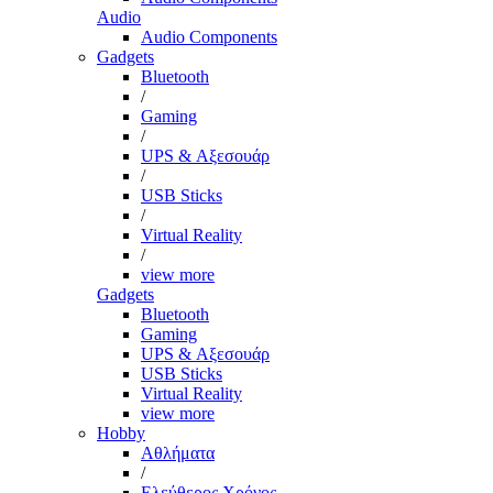
Audio
Audio Components
Gadgets
Bluetooth
/
Gaming
/
UPS & Αξεσουάρ
/
USB Sticks
/
Virtual Reality
/
view more
Gadgets
Bluetooth
Gaming
UPS & Αξεσουάρ
USB Sticks
Virtual Reality
view more
Hobby
Αθλήματα
/
Ελεύθερος Χρόνος