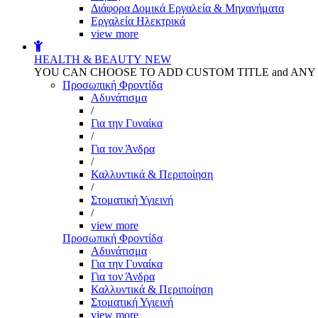
Διάφορα Δομικά Εργαλεία & Μηχανήματα
Εργαλεία Ηλεκτρικά
view more
HEALTH & BEAUTY
NEW
YOU CAN CHOOSE TO ADD CUSTOM TITLE and AN
Προσωπική Φροντίδα
Αδυνάτισμα
/
Για την Γυναίκα
/
Για τον Άνδρα
/
Καλλυντικά & Περιποίηση
/
Στοματική Υγιεινή
/
view more
Προσωπική Φροντίδα
Αδυνάτισμα
Για την Γυναίκα
Για τον Άνδρα
Καλλυντικά & Περιποίηση
Στοματική Υγιεινή
view more