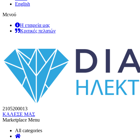
English
Μενού
Η εταιρεία μας
Κριτικές πελατών
2105200013
ΚΑΛΕΣΕ ΜΑΣ
Marketplace Menu
All categories