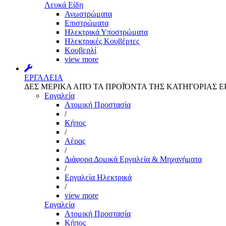
Λευκά Είδη
Ανωστρώματα
Επιστρώματα
Ηλεκτρικά Υποστρώματα
Ηλεκτρικές Κουβέρτες
Κουβερλί
view more
ΕΡΓΑΛΕΙΑ
ΔΕΣ ΜΕΡΙΚΑ ΑΠΌ ΤΑ ΠΡΟΪΌΝΤΑ ΤΗΣ ΚΑΤΗΓΟΡΙΑΣ Ε
Εργαλεία
Aτομική Προστασία
/
Kήπος
/
Αέρας
/
Διάφορα Δομικά Εργαλεία & Μηχανήματα
/
Εργαλεία Ηλεκτρικά
/
view more
Εργαλεία
Aτομική Προστασία
Kήπος