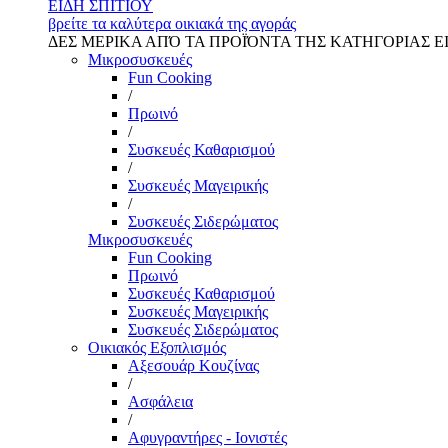
ΕΙΔΗ ΣΠΙΤΙΟΥ
βρείτε τα καλύτερα οικιακά της αγοράς
ΔΕΣ ΜΕΡΙΚΑ ΑΠΌ ΤΑ ΠΡΟΪΌΝΤΑ ΤΗΣ ΚΑΤΗΓΟΡΙΑΣ Ε
Μικροσυσκευές
Fun Cooking
/
Πρωινό
/
Συσκευές Καθαρισμού
/
Συσκευές Μαγειρικής
/
Συσκευές Σιδερώματος
Μικροσυσκευές
Fun Cooking
Πρωινό
Συσκευές Καθαρισμού
Συσκευές Μαγειρικής
Συσκευές Σιδερώματος
Οικιακός Εξοπλισμός
Αξεσουάρ Κουζίνας
/
Ασφάλεια
/
Αφυγραντήρες - Ιονιστές