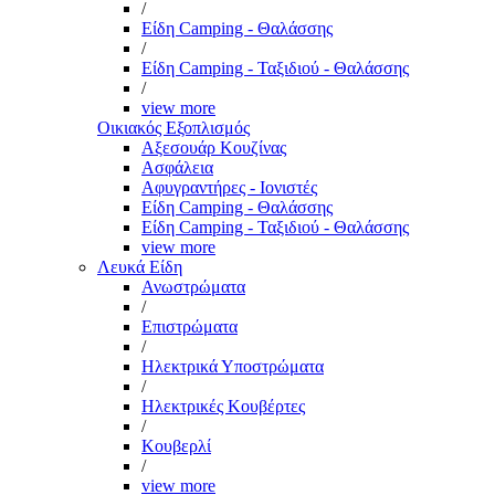
/
Είδη Camping - Θαλάσσης
/
Είδη Camping - Ταξιδιού - Θαλάσσης
/
view more
Οικιακός Εξοπλισμός
Αξεσουάρ Κουζίνας
Ασφάλεια
Αφυγραντήρες - Ιονιστές
Είδη Camping - Θαλάσσης
Είδη Camping - Ταξιδιού - Θαλάσσης
view more
Λευκά Είδη
Ανωστρώματα
/
Επιστρώματα
/
Ηλεκτρικά Υποστρώματα
/
Ηλεκτρικές Κουβέρτες
/
Κουβερλί
/
view more