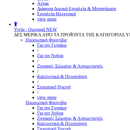
Αέρας
Διάφορα Δομικά Εργαλεία & Μηχανήματα
Εργαλεία Ηλεκτρικά
view more
Υγεία - Ομορφιά
NEW
ΔΕΣ ΜΕΡΙΚΑ ΑΠΌ ΤΑ ΠΡΟΪΌΝΤΑ ΤΗΣ ΚΑΤΗΓΟΡΙΑΣ Υ
Προσωπική Φροντίδα
Για την Γυναίκα
/
Για τον Άνδρα
/
Ζυγαριές Σώματος & Λιπομετρητές
/
Καλλυντικά & Περιποίηση
/
Στοματική Υγιεινή
/
view more
Προσωπική Φροντίδα
Για την Γυναίκα
Για τον Άνδρα
Ζυγαριές Σώματος & Λιπομετρητές
Καλλυντικά & Περιποίηση
Στοματική Υγιεινή