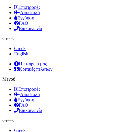
Επιστροφές
Αποστολή
Εγγύηση
FAQ
Επικοινωνία
Greek
Greek
English
Η εταιρεία μας
Κριτικές πελατών
Μενού
Επιστροφές
Αποστολή
Εγγύηση
FAQ
Επικοινωνία
Greek
Greek