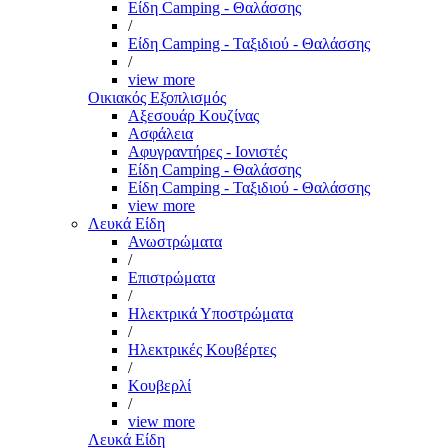
Είδη Camping - Θαλάσσης
/
Είδη Camping - Ταξιδιού - Θαλάσσης
/
view more
Οικιακός Εξοπλισμός
Αξεσουάρ Κουζίνας
Ασφάλεια
Αφυγραντήρες - Ιονιστές
Είδη Camping - Θαλάσσης
Είδη Camping - Ταξιδιού - Θαλάσσης
view more
Λευκά Είδη
Ανωστρώματα
/
Επιστρώματα
/
Ηλεκτρικά Υποστρώματα
/
Ηλεκτρικές Κουβέρτες
/
Κουβερλί
/
view more
Λευκά Είδη