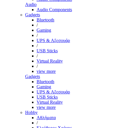
Audio
Audio Components
Gadgets
Bluetooth
/
Gaming
/
UPS & Αξεσουάρ
/
USB Sticks
/
Virtual Reality
/
view more
Gadgets
Bluetooth
Gaming
UPS & Αξεσουάρ
USB Sticks
Virtual Reality
view more
Hobby
Αθλήματα
/
Ελεύθερος Χρόνος