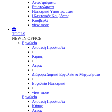
Ανωστρώματα
Επιστρώματα
Ηλεκτρικά Υποστρώματα
Ηλεκτρικές Κουβέρτες
Κουβερλί
view more
TOOLS
NEW IN OFFICE
Εργαλεία
Aτομική Προστασία
/
Kήπος
/
Αέρας
/
Διάφορα Δομικά Εργαλεία & Μηχανήματα
/
Εργαλεία Ηλεκτρικά
/
view more
Εργαλεία
Aτομική Προστασία
Kήπος
Αέρας