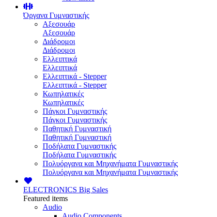
Όργανα Γυμναστικής
Αξεσουάρ
Αξεσουάρ
Διάδρομοι
Διάδρομοι
Ελλειπτικά
Ελλειπτικά
Ελλειπτικά - Stepper
Ελλειπτικά - Stepper
Κωπηλατικές
Κωπηλατικές
Πάγκοι Γυμναστικής
Πάγκοι Γυμναστικής
Παθητική Γυμναστική
Παθητική Γυμναστική
Ποδήλατα Γυμναστικής
Ποδήλατα Γυμναστικής
Πολυόργανα και Μηχανήματα Γυμναστικής
Πολυόργανα και Μηχανήματα Γυμναστικής
ELECTRONICS
Big Sales
Featured items
Audio
Audio Components