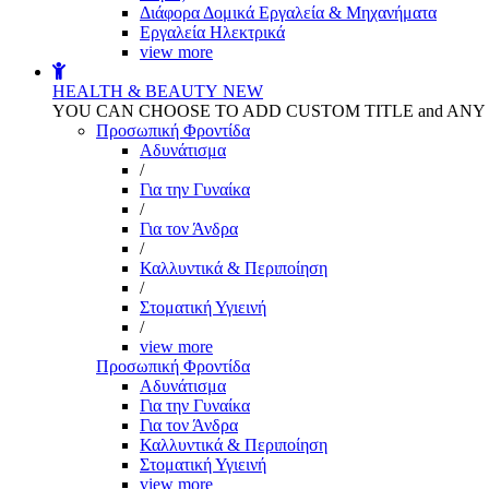
Διάφορα Δομικά Εργαλεία & Μηχανήματα
Εργαλεία Ηλεκτρικά
view more
HEALTH & BEAUTY
NEW
YOU CAN CHOOSE TO ADD CUSTOM TITLE and AN
Προσωπική Φροντίδα
Αδυνάτισμα
/
Για την Γυναίκα
/
Για τον Άνδρα
/
Καλλυντικά & Περιποίηση
/
Στοματική Υγιεινή
/
view more
Προσωπική Φροντίδα
Αδυνάτισμα
Για την Γυναίκα
Για τον Άνδρα
Καλλυντικά & Περιποίηση
Στοματική Υγιεινή
view more