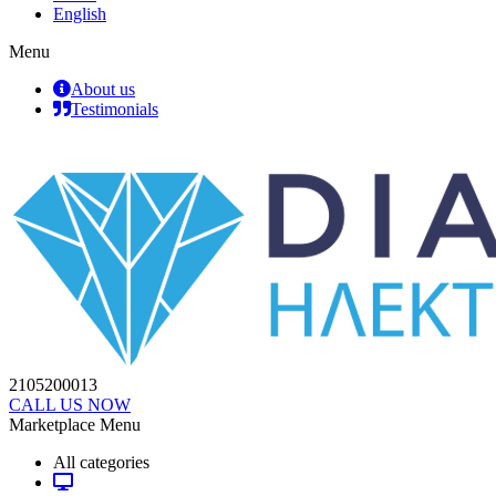
English
Menu
About us
Testimonials
2105200013
CALL US NOW
Marketplace Menu
All categories