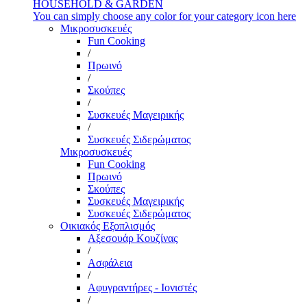
HOUSEHOLD & GARDEN
You can simply choose any color for your category icon here
Μικροσυσκευές
Fun Cooking
/
Πρωινό
/
Σκούπες
/
Συσκευές Μαγειρικής
/
Συσκευές Σιδερώματος
Μικροσυσκευές
Fun Cooking
Πρωινό
Σκούπες
Συσκευές Μαγειρικής
Συσκευές Σιδερώματος
Οικιακός Εξοπλισμός
Αξεσουάρ Κουζίνας
/
Ασφάλεια
/
Αφυγραντήρες - Ιονιστές
/