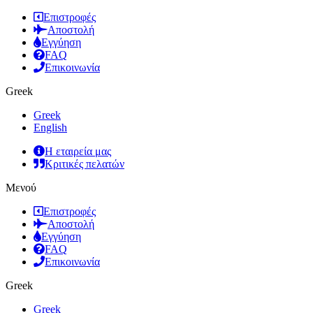
Επιστροφές
Αποστολή
Εγγύηση
FAQ
Επικοινωνία
Greek
Greek
English
Η εταιρεία μας
Κριτικές πελατών
Μενού
Επιστροφές
Αποστολή
Εγγύηση
FAQ
Επικοινωνία
Greek
Greek