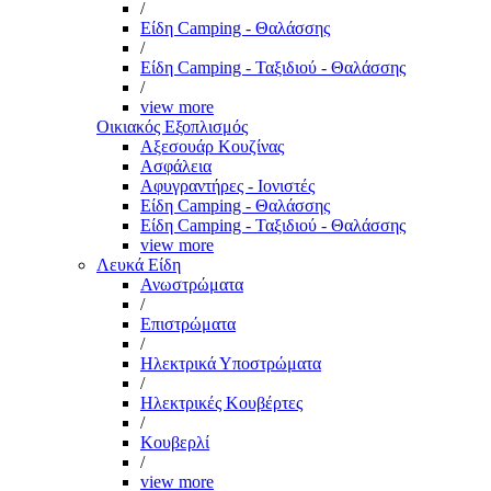
/
Είδη Camping - Θαλάσσης
/
Είδη Camping - Ταξιδιού - Θαλάσσης
/
view more
Οικιακός Εξοπλισμός
Αξεσουάρ Κουζίνας
Ασφάλεια
Αφυγραντήρες - Ιονιστές
Είδη Camping - Θαλάσσης
Είδη Camping - Ταξιδιού - Θαλάσσης
view more
Λευκά Είδη
Ανωστρώματα
/
Επιστρώματα
/
Ηλεκτρικά Υποστρώματα
/
Ηλεκτρικές Κουβέρτες
/
Κουβερλί
/
view more