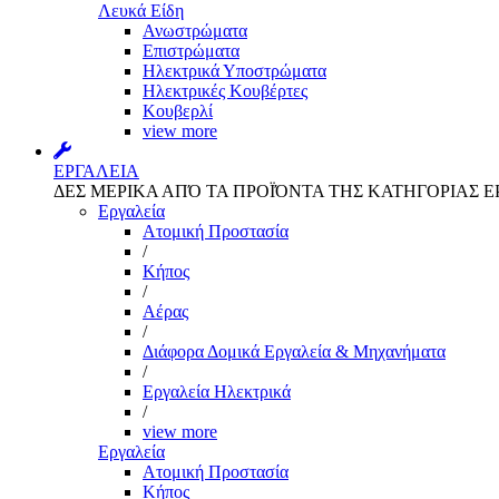
Λευκά Είδη
Ανωστρώματα
Επιστρώματα
Ηλεκτρικά Υποστρώματα
Ηλεκτρικές Κουβέρτες
Κουβερλί
view more
ΕΡΓΑΛΕΙΑ
ΔΕΣ ΜΕΡΙΚΑ ΑΠΌ ΤΑ ΠΡΟΪΌΝΤΑ ΤΗΣ ΚΑΤΗΓΟΡΙΑΣ Ε
Εργαλεία
Aτομική Προστασία
/
Kήπος
/
Αέρας
/
Διάφορα Δομικά Εργαλεία & Μηχανήματα
/
Εργαλεία Ηλεκτρικά
/
view more
Εργαλεία
Aτομική Προστασία
Kήπος