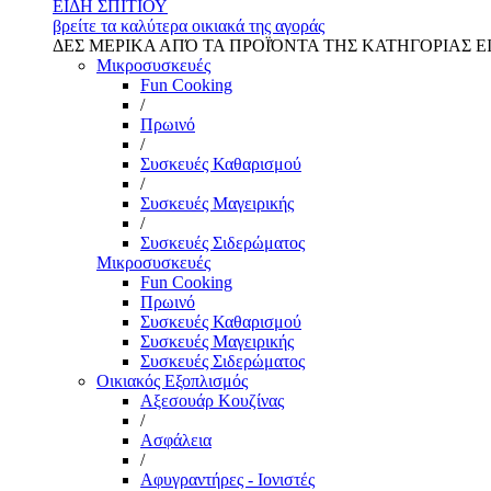
ΕΙΔΗ ΣΠΙΤΙΟΥ
βρείτε τα καλύτερα οικιακά της αγοράς
ΔΕΣ ΜΕΡΙΚΑ ΑΠΌ ΤΑ ΠΡΟΪΌΝΤΑ ΤΗΣ ΚΑΤΗΓΟΡΙΑΣ Ε
Μικροσυσκευές
Fun Cooking
/
Πρωινό
/
Συσκευές Καθαρισμού
/
Συσκευές Μαγειρικής
/
Συσκευές Σιδερώματος
Μικροσυσκευές
Fun Cooking
Πρωινό
Συσκευές Καθαρισμού
Συσκευές Μαγειρικής
Συσκευές Σιδερώματος
Οικιακός Εξοπλισμός
Αξεσουάρ Κουζίνας
/
Ασφάλεια
/
Αφυγραντήρες - Ιονιστές