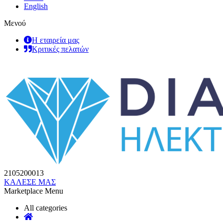
English
Μενού
Η εταιρεία μας
Κριτικές πελατών
2105200013
ΚΑΛΕΣΕ ΜΑΣ
Marketplace Menu
All categories