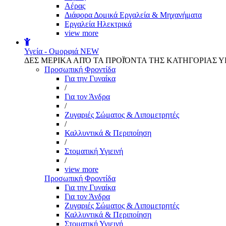
Αέρας
Διάφορα Δομικά Εργαλεία & Μηχανήματα
Εργαλεία Ηλεκτρικά
view more
Υγεία - Ομορφιά
NEW
ΔΕΣ ΜΕΡΙΚΑ ΑΠΌ ΤΑ ΠΡΟΪΌΝΤΑ ΤΗΣ ΚΑΤΗΓΟΡΙΑΣ Υ
Προσωπική Φροντίδα
Για την Γυναίκα
/
Για τον Άνδρα
/
Ζυγαριές Σώματος & Λιπομετρητές
/
Καλλυντικά & Περιποίηση
/
Στοματική Υγιεινή
/
view more
Προσωπική Φροντίδα
Για την Γυναίκα
Για τον Άνδρα
Ζυγαριές Σώματος & Λιπομετρητές
Καλλυντικά & Περιποίηση
Στοματική Υγιεινή