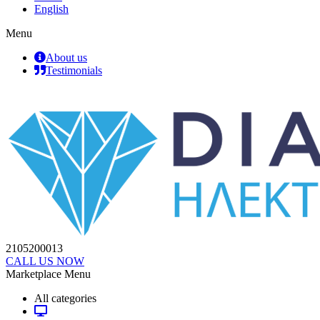
English
Menu
About us
Testimonials
2105200013
CALL US NOW
Marketplace Menu
All categories