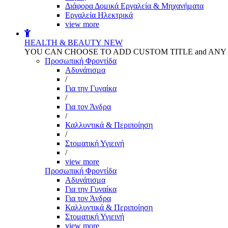
Διάφορα Δομικά Εργαλεία & Μηχανήματα
Εργαλεία Ηλεκτρικά
view more
HEALTH & BEAUTY
NEW
YOU CAN CHOOSE TO ADD CUSTOM TITLE and AN
Προσωπική Φροντίδα
Αδυνάτισμα
/
Για την Γυναίκα
/
Για τον Άνδρα
/
Καλλυντικά & Περιποίηση
/
Στοματική Υγιεινή
/
view more
Προσωπική Φροντίδα
Αδυνάτισμα
Για την Γυναίκα
Για τον Άνδρα
Καλλυντικά & Περιποίηση
Στοματική Υγιεινή
view more