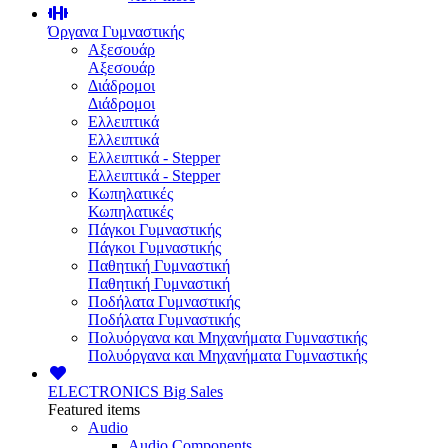
Όργανα Γυμναστικής
Αξεσουάρ
Αξεσουάρ
Διάδρομοι
Διάδρομοι
Ελλειπτικά
Ελλειπτικά
Ελλειπτικά - Stepper
Ελλειπτικά - Stepper
Κωπηλατικές
Κωπηλατικές
Πάγκοι Γυμναστικής
Πάγκοι Γυμναστικής
Παθητική Γυμναστική
Παθητική Γυμναστική
Ποδήλατα Γυμναστικής
Ποδήλατα Γυμναστικής
Πολυόργανα και Μηχανήματα Γυμναστικής
Πολυόργανα και Μηχανήματα Γυμναστικής
ELECTRONICS
Big Sales
Featured items
Audio
Audio Components