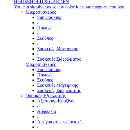
HOUSEHOLD & GARDEN
You can simply choose any color for your category icon here
Μικροσυσκευές
Fun Cooking
/
Πρωινό
/
Σκούπες
/
Συσκευές Μαγειρικής
/
Συσκευές Σιδερώματος
Μικροσυσκευές
Fun Cooking
Πρωινό
Σκούπες
Συσκευές Μαγειρικής
Συσκευές Σιδερώματος
Οικιακός Εξοπλισμός
Αξεσουάρ Κουζίνας
/
Ασφάλεια
/
Αφυγραντήρες - Ιονιστές
/