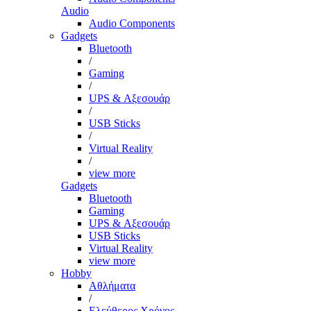
Audio
Audio Components
Gadgets
Bluetooth
/
Gaming
/
UPS & Αξεσουάρ
/
USB Sticks
/
Virtual Reality
/
view more
Gadgets
Bluetooth
Gaming
UPS & Αξεσουάρ
USB Sticks
Virtual Reality
view more
Hobby
Αθλήματα
/
Ελεύθερος Χρόνος