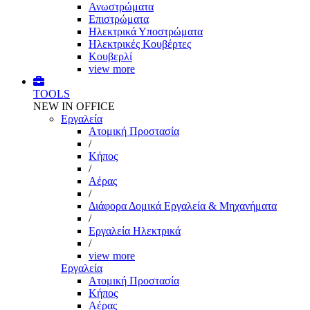
Ανωστρώματα
Επιστρώματα
Ηλεκτρικά Υποστρώματα
Ηλεκτρικές Κουβέρτες
Κουβερλί
view more
TOOLS
NEW IN OFFICE
Εργαλεία
Aτομική Προστασία
/
Kήπος
/
Αέρας
/
Διάφορα Δομικά Εργαλεία & Μηχανήματα
/
Εργαλεία Ηλεκτρικά
/
view more
Εργαλεία
Aτομική Προστασία
Kήπος
Αέρας