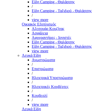
Είδη Camping - Θαλάσσης
/
Είδη Camping - Ταξιδιού - Θαλάσσης
/
view more
Οικιακός Εξοπλισμός
Αξεσουάρ Κουζίνας
Ασφάλεια
Αφυγραντήρες - Ιονιστές
Είδη Camping - Θαλάσσης
Είδη Camping - Ταξιδιού - Θαλάσσης
view more
Λευκά Είδη
Ανωστρώματα
/
Επιστρώματα
/
Ηλεκτρικά Υποστρώματα
/
Ηλεκτρικές Κουβέρτες
/
Κουβερλί
/
view more
Λευκά Είδη