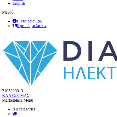
English
Μενού
Η εταιρεία μας
Κριτικές πελατών
2105200013
ΚΑΛΕΣΕ ΜΑΣ
Marketplace Menu
All categories