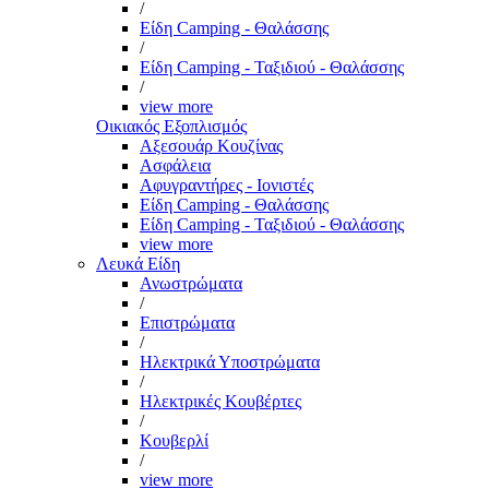
/
Είδη Camping - Θαλάσσης
/
Είδη Camping - Ταξιδιού - Θαλάσσης
/
view more
Οικιακός Εξοπλισμός
Αξεσουάρ Κουζίνας
Ασφάλεια
Αφυγραντήρες - Ιονιστές
Είδη Camping - Θαλάσσης
Είδη Camping - Ταξιδιού - Θαλάσσης
view more
Λευκά Είδη
Ανωστρώματα
/
Επιστρώματα
/
Ηλεκτρικά Υποστρώματα
/
Ηλεκτρικές Κουβέρτες
/
Κουβερλί
/
view more