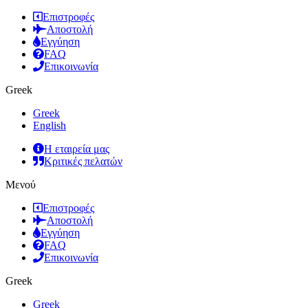
Επιστροφές
Αποστολή
Εγγύηση
FAQ
Επικοινωνία
Greek
Greek
English
Η εταιρεία μας
Κριτικές πελατών
Μενού
Επιστροφές
Αποστολή
Εγγύηση
FAQ
Επικοινωνία
Greek
Greek