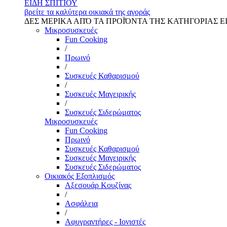
ΕΙΔΗ ΣΠΙΤΙΟΥ
βρείτε τα καλύτερα οικιακά της αγοράς
ΔΕΣ ΜΕΡΙΚΑ ΑΠΌ ΤΑ ΠΡΟΪΌΝΤΑ ΤΗΣ ΚΑΤΗΓΟΡΙΑΣ Ε
Μικροσυσκευές
Fun Cooking
/
Πρωινό
/
Συσκευές Καθαρισμού
/
Συσκευές Μαγειρικής
/
Συσκευές Σιδερώματος
Μικροσυσκευές
Fun Cooking
Πρωινό
Συσκευές Καθαρισμού
Συσκευές Μαγειρικής
Συσκευές Σιδερώματος
Οικιακός Εξοπλισμός
Αξεσουάρ Κουζίνας
/
Ασφάλεια
/
Αφυγραντήρες - Ιονιστές