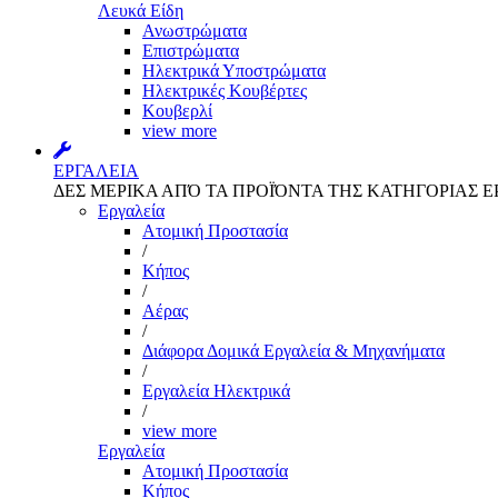
Λευκά Είδη
Ανωστρώματα
Επιστρώματα
Ηλεκτρικά Υποστρώματα
Ηλεκτρικές Κουβέρτες
Κουβερλί
view more
ΕΡΓΑΛΕΙΑ
ΔΕΣ ΜΕΡΙΚΑ ΑΠΌ ΤΑ ΠΡΟΪΌΝΤΑ ΤΗΣ ΚΑΤΗΓΟΡΙΑΣ Ε
Εργαλεία
Aτομική Προστασία
/
Kήπος
/
Αέρας
/
Διάφορα Δομικά Εργαλεία & Μηχανήματα
/
Εργαλεία Ηλεκτρικά
/
view more
Εργαλεία
Aτομική Προστασία
Kήπος