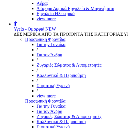
Αέρας
Διάφορα Δομικά Εργαλεία & Μηχανήματα
Εργαλεία Ηλεκτρικά
view more
Υγεία - Ομορφιά
NEW
ΔΕΣ ΜΕΡΙΚΑ ΑΠΌ ΤΑ ΠΡΟΪΌΝΤΑ ΤΗΣ ΚΑΤΗΓΟΡΙΑΣ Υ
Προσωπική Φροντίδα
Για την Γυναίκα
/
Για τον Άνδρα
/
Ζυγαριές Σώματος & Λιπομετρητές
/
Καλλυντικά & Περιποίηση
/
Στοματική Υγιεινή
/
view more
Προσωπική Φροντίδα
Για την Γυναίκα
Για τον Άνδρα
Ζυγαριές Σώματος & Λιπομετρητές
Καλλυντικά & Περιποίηση
Στοματική Υγιεινή