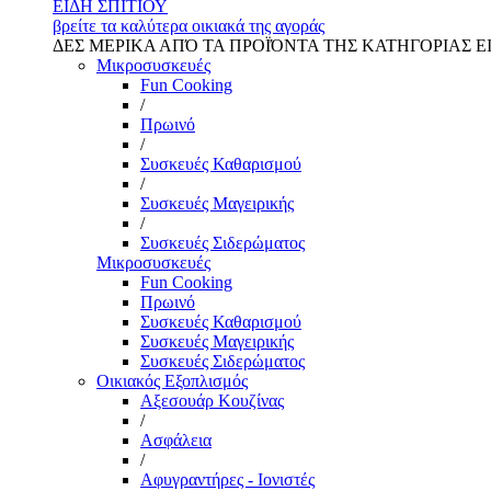
ΕΙΔΗ ΣΠΙΤΙΟΥ
βρείτε τα καλύτερα οικιακά της αγοράς
ΔΕΣ ΜΕΡΙΚΑ ΑΠΌ ΤΑ ΠΡΟΪΌΝΤΑ ΤΗΣ ΚΑΤΗΓΟΡΙΑΣ Ε
Μικροσυσκευές
Fun Cooking
/
Πρωινό
/
Συσκευές Καθαρισμού
/
Συσκευές Μαγειρικής
/
Συσκευές Σιδερώματος
Μικροσυσκευές
Fun Cooking
Πρωινό
Συσκευές Καθαρισμού
Συσκευές Μαγειρικής
Συσκευές Σιδερώματος
Οικιακός Εξοπλισμός
Αξεσουάρ Κουζίνας
/
Ασφάλεια
/
Αφυγραντήρες - Ιονιστές