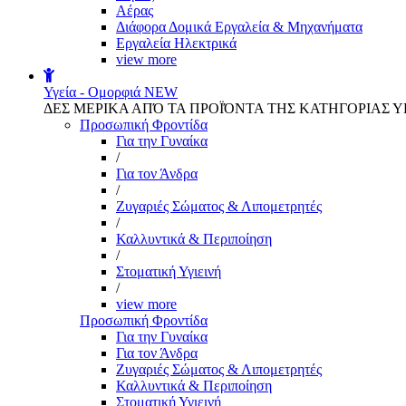
Αέρας
Διάφορα Δομικά Εργαλεία & Μηχανήματα
Εργαλεία Ηλεκτρικά
view more
Υγεία - Ομορφιά
NEW
ΔΕΣ ΜΕΡΙΚΑ ΑΠΌ ΤΑ ΠΡΟΪΌΝΤΑ ΤΗΣ ΚΑΤΗΓΟΡΙΑΣ Υ
Προσωπική Φροντίδα
Για την Γυναίκα
/
Για τον Άνδρα
/
Ζυγαριές Σώματος & Λιπομετρητές
/
Καλλυντικά & Περιποίηση
/
Στοματική Υγιεινή
/
view more
Προσωπική Φροντίδα
Για την Γυναίκα
Για τον Άνδρα
Ζυγαριές Σώματος & Λιπομετρητές
Καλλυντικά & Περιποίηση
Στοματική Υγιεινή