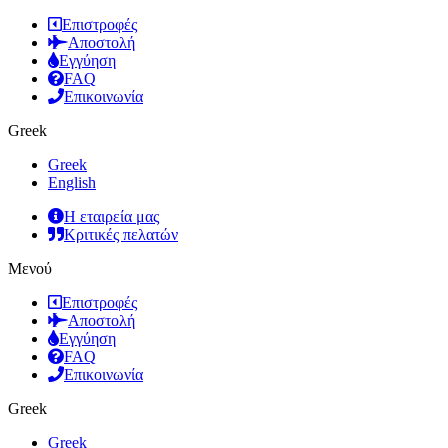
Επιστροφές
Αποστολή
Εγγύηση
FAQ
Επικοινωνία
Greek
Greek
English
Η εταιρεία μας
Κριτικές πελατών
Μενού
Επιστροφές
Αποστολή
Εγγύηση
FAQ
Επικοινωνία
Greek
Greek