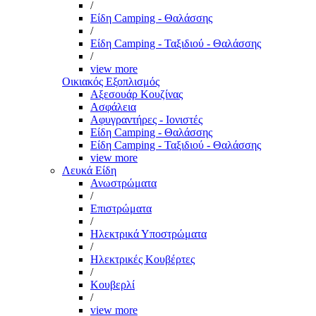
/
Είδη Camping - Θαλάσσης
/
Είδη Camping - Ταξιδιού - Θαλάσσης
/
view more
Οικιακός Εξοπλισμός
Αξεσουάρ Κουζίνας
Ασφάλεια
Αφυγραντήρες - Ιονιστές
Είδη Camping - Θαλάσσης
Είδη Camping - Ταξιδιού - Θαλάσσης
view more
Λευκά Είδη
Ανωστρώματα
/
Επιστρώματα
/
Ηλεκτρικά Υποστρώματα
/
Ηλεκτρικές Κουβέρτες
/
Κουβερλί
/
view more