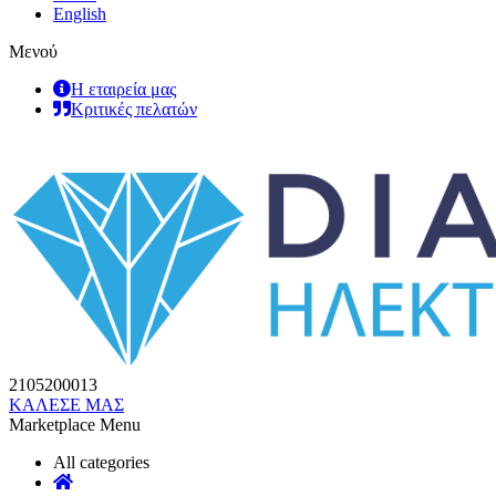
English
Μενού
Η εταιρεία μας
Κριτικές πελατών
2105200013
ΚΑΛΕΣΕ ΜΑΣ
Marketplace Menu
All categories