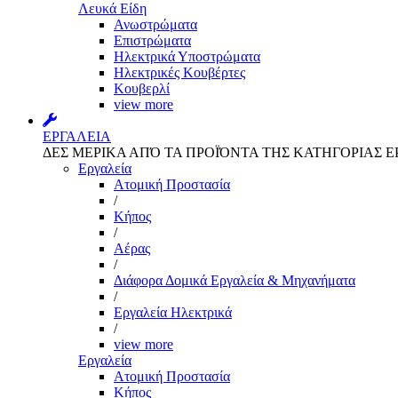
Λευκά Είδη
Ανωστρώματα
Επιστρώματα
Ηλεκτρικά Υποστρώματα
Ηλεκτρικές Κουβέρτες
Κουβερλί
view more
ΕΡΓΑΛΕΙΑ
ΔΕΣ ΜΕΡΙΚΑ ΑΠΌ ΤΑ ΠΡΟΪΌΝΤΑ ΤΗΣ ΚΑΤΗΓΟΡΙΑΣ Ε
Εργαλεία
Aτομική Προστασία
/
Kήπος
/
Αέρας
/
Διάφορα Δομικά Εργαλεία & Μηχανήματα
/
Εργαλεία Ηλεκτρικά
/
view more
Εργαλεία
Aτομική Προστασία
Kήπος