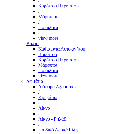
/
Καρότσια Περιπάτου
/
Μάρσιποι
/
Ποδήλατα
/
view more
Βόλτα
Καθίσματα Αυτοκινήτου
Καρότσια
Καρότσια Περιπάτου
Μάρσιποι
Ποδήλατα
view more
Δωμάτιο
Διάφορα Αξεσουάρ
/
Κρεβάτια
/
Λίκνο
/
Λίκνο - Ρηλάξ
/
Παιδικά Λευκά Είδη