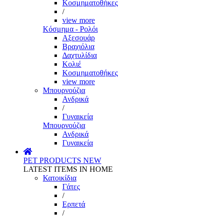
Κοσμηματοθήκες
/
view more
Κόσμημα - Ρολόι
Αξεσουάρ
Βραχιόλια
Δαχτυλίδια
Κολιέ
Κοσμηματοθήκες
view more
Μπουρνούζια
Ανδρικά
/
Γυναικεία
Μπουρνούζια
Ανδρικά
Γυναικεία
PET PRODUCTS
NEW
LATEST ITEMS IN HOME
Κατοικίδια
Γάτες
/
Ερπετά
/