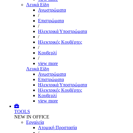
Λευκά Είδη
Ανωστρώματα
/
Επιστρώματα
/
Ηλεκτρικά Υποστρώματα
/
Ηλεκτρικές Κουβέρτες
/
Κουβερλί
/
view more
Λευκά Είδη
Ανωστρώματα
Επιστρώματα
Ηλεκτρικά Υποστρώματα
Ηλεκτρικές Κουβέρτες
Κουβερλί
view more
TOOLS
NEW IN OFFICE
Εργαλεία
Aτομική Προστασία
/