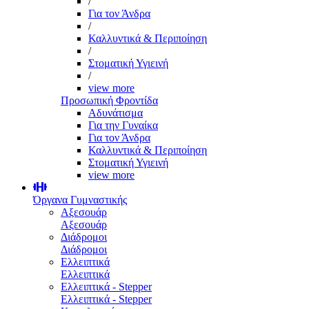
/
Για τον Άνδρα
/
Καλλυντικά & Περιποίηση
/
Στοματική Υγιεινή
/
view more
Προσωπική Φροντίδα
Αδυνάτισμα
Για την Γυναίκα
Για τον Άνδρα
Καλλυντικά & Περιποίηση
Στοματική Υγιεινή
view more
Όργανα Γυμναστικής
Αξεσουάρ
Αξεσουάρ
Διάδρομοι
Διάδρομοι
Ελλειπτικά
Ελλειπτικά
Ελλειπτικά - Stepper
Ελλειπτικά - Stepper