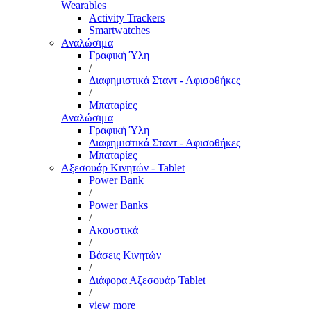
Wearables
Activity Trackers
Smartwatches
Αναλώσιμα
Γραφική Ύλη
/
Διαφημιστικά Σταντ - Αφισοθήκες
/
Μπαταρίες
Αναλώσιμα
Γραφική Ύλη
Διαφημιστικά Σταντ - Αφισοθήκες
Μπαταρίες
Αξεσουάρ Κινητών - Tablet
Power Bank
/
Power Banks
/
Ακουστικά
/
Βάσεις Κινητών
/
Διάφορα Αξεσουάρ Tablet
/
view more