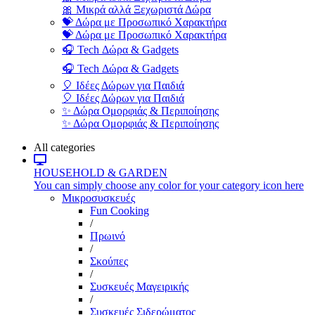
🎀 Μικρά αλλά Ξεχωριστά Δώρα
💝 Δώρα με Προσωπικό Χαρακτήρα
💝 Δώρα με Προσωπικό Χαρακτήρα
🎧 Tech Δώρα & Gadgets
🎧 Tech Δώρα & Gadgets
🎈 Ιδέες Δώρων για Παιδιά
🎈 Ιδέες Δώρων για Παιδιά
✨ Δώρα Ομορφιάς & Περιποίησης
✨ Δώρα Ομορφιάς & Περιποίησης
All categories
HOUSEHOLD & GARDEN
You can simply choose any color for your category icon here
Μικροσυσκευές
Fun Cooking
/
Πρωινό
/
Σκούπες
/
Συσκευές Μαγειρικής
/
Συσκευές Σιδερώματος