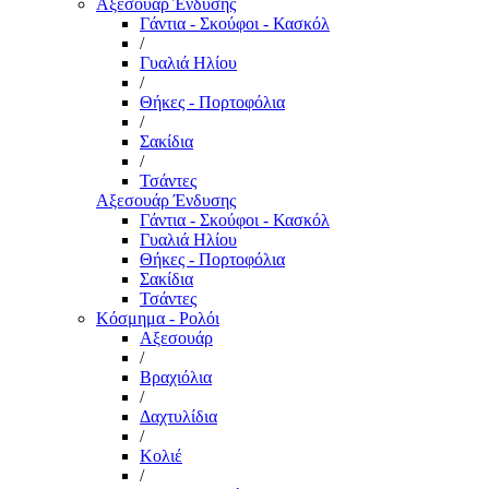
Αξεσουάρ Ένδυσης
Γάντια - Σκούφοι - Κασκόλ
/
Γυαλιά Ηλίου
/
Θήκες - Πορτοφόλια
/
Σακίδια
/
Τσάντες
Αξεσουάρ Ένδυσης
Γάντια - Σκούφοι - Κασκόλ
Γυαλιά Ηλίου
Θήκες - Πορτοφόλια
Σακίδια
Τσάντες
Κόσμημα - Ρολόι
Αξεσουάρ
/
Βραχιόλια
/
Δαχτυλίδια
/
Κολιέ
/