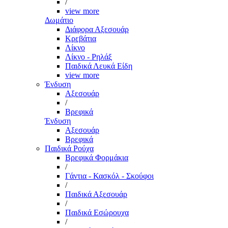
/
view more
Δωμάτιο
Διάφορα Αξεσουάρ
Κρεβάτια
Λίκνο
Λίκνο - Ρηλάξ
Παιδικά Λευκά Είδη
view more
Ένδυση
Αξεσουάρ
/
Βρεφικά
Ένδυση
Αξεσουάρ
Βρεφικά
Παιδικά Ρούχα
Βρεφικά Φορμάκια
/
Γάντια - Κασκόλ - Σκούφοι
/
Παιδικά Αξεσουάρ
/
Παιδικά Εσώρουχα
/