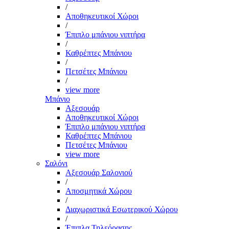
/
Αποθηκευτικοί Χώροι
/
Έπιπλο μπάνιου νιπτήρα
/
Καθρέπτες Μπάνιου
/
Πετσέτες Μπάνιου
/
view more
Μπάνιο
Αξεσουάρ
Αποθηκευτικοί Χώροι
Έπιπλο μπάνιου νιπτήρα
Καθρέπτες Μπάνιου
Πετσέτες Μπάνιου
view more
Σαλόνι
Αξεσουάρ Σαλονιού
/
Αποσμητικά Χώρου
/
Διαχωριστικά Εσωτερικού Χώρου
/
Έπιπλα Τηλεόρασης