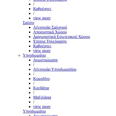
/
Καθρέφτες
/
view more
Σαλόνι
Αξεσουάρ Σαλονιού
Αποσμητικά Χώρου
Διαχωριστικά Εσωτερικού Χώρου
Έπιπλα Τηλεόρασης
Καθρέφτες
view more
Υπνοδωμάτιο
Ανωστρώματα
/
Αξεσουάρ Υπνοδωματίου
/
Κομοδίνο
/
Κρεβάτια
/
Μαξιλάρια
/
view more
Υπνοδωμάτιο
Ανωστρώματα