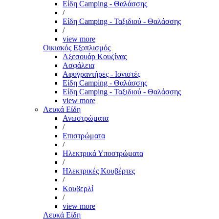
Είδη Camping - Θαλάσσης
/
Είδη Camping - Ταξιδιού - Θαλάσσης
/
view more
Οικιακός Εξοπλισμός
Αξεσουάρ Κουζίνας
Ασφάλεια
Αφυγραντήρες - Ιονιστές
Είδη Camping - Θαλάσσης
Είδη Camping - Ταξιδιού - Θαλάσσης
view more
Λευκά Είδη
Ανωστρώματα
/
Επιστρώματα
/
Ηλεκτρικά Υποστρώματα
/
Ηλεκτρικές Κουβέρτες
/
Κουβερλί
/
view more
Λευκά Είδη