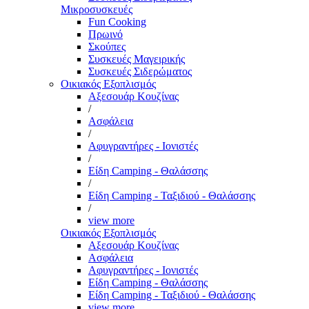
Μικροσυσκευές
Fun Cooking
Πρωινό
Σκούπες
Συσκευές Μαγειρικής
Συσκευές Σιδερώματος
Οικιακός Εξοπλισμός
Αξεσουάρ Κουζίνας
/
Ασφάλεια
/
Αφυγραντήρες - Ιονιστές
/
Είδη Camping - Θαλάσσης
/
Είδη Camping - Ταξιδιού - Θαλάσσης
/
view more
Οικιακός Εξοπλισμός
Αξεσουάρ Κουζίνας
Ασφάλεια
Αφυγραντήρες - Ιονιστές
Είδη Camping - Θαλάσσης
Είδη Camping - Ταξιδιού - Θαλάσσης
view more