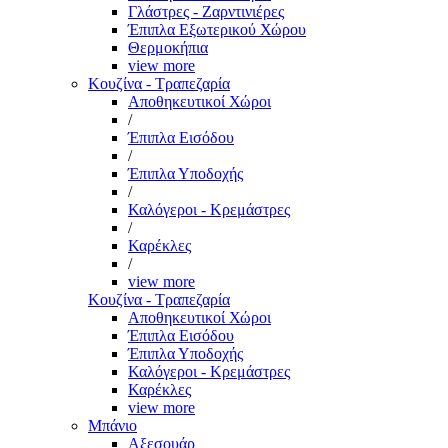
Γλάστρες - Ζαρντινιέρες
Έπιπλα Εξωτερικού Χώρου
Θερμοκήπια
view more
Κουζίνα - Τραπεζαρία
Αποθηκευτικοί Χώροι
/
Έπιπλα Εισόδου
/
Έπιπλα Υποδοχής
/
Καλόγεροι - Κρεμάστρες
/
Καρέκλες
/
view more
Κουζίνα - Τραπεζαρία
Αποθηκευτικοί Χώροι
Έπιπλα Εισόδου
Έπιπλα Υποδοχής
Καλόγεροι - Κρεμάστρες
Καρέκλες
view more
Μπάνιο
Αξεσουάρ