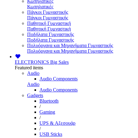
Κωπηλατικές
Κωπηλατικές
Πάγκοι Γυμναστικής
Πάγκοι Γυμναστικής
Παθητική Γυμναστική
Παθητική Γυμναστική
Ποδήλατα Γυμναστικής
Ποδήλατα Γυμναστικής
Πολυόργανα και Μηχανήματα Γυμναστικής
Πολυόργανα και Μηχανήματα Γυμναστικής
ELECTRONICS
Big Sales
Featured items
Audio
Audio Components
Audio
Audio Components
Gadgets
Bluetooth
/
Gaming
/
UPS & Αξεσουάρ
/
USB Sticks