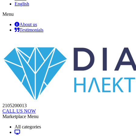
English
Menu
About us
Testimonials
2105200013
CALL US NOW
Marketplace Menu
All categories