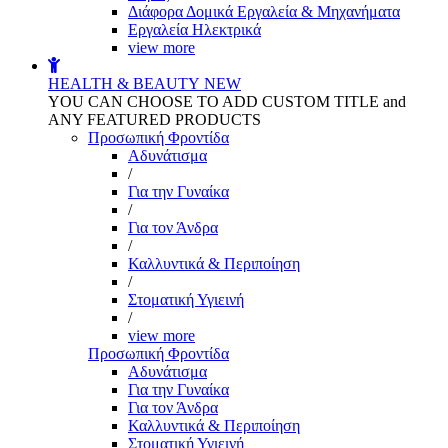
Διάφορα Δομικά Εργαλεία & Μηχανήματα
Εργαλεία Ηλεκτρικά
view more
HEALTH & BEAUTY
NEW
YOU CAN CHOOSE TO ADD CUSTOM TITLE and
ANY FEATURED PRODUCTS
Προσωπική Φροντίδα
Αδυνάτισμα
/
Για την Γυναίκα
/
Για τον Άνδρα
/
Καλλυντικά & Περιποίηση
/
Στοματική Υγιεινή
/
view more
Προσωπική Φροντίδα
Αδυνάτισμα
Για την Γυναίκα
Για τον Άνδρα
Καλλυντικά & Περιποίηση
Στοματική Υγιεινή