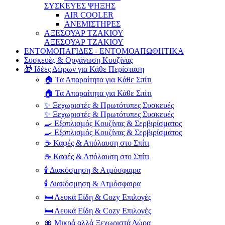
ΣΥΣΚΕΥΕΣ ΨΗΞΗΣ
AIR COOLER
ΑΝΕΜΙΣΤΗΡΕΣ
ΑΞΕΣΟΥΑΡ ΤΖΑΚΙΟΥ
ΑΞΕΣΟΥΑΡ ΤΖΑΚΙΟΥ
ΕΝΤΟΜΟΠΑΓΙΔΕΣ - ΕΝΤΟΜΟΑΠΩΘΗΤΙΚΑ
Συσκευές & Οργάνωση Κουζίνας
🎁 Ιδέες Δώρων για Κάθε Περίσταση
🏠 Τα Απαραίτητα για Κάθε Σπίτι
🏠 Τα Απαραίτητα για Κάθε Σπίτι
✨ Ξεχωριστές & Πρωτότυπες Συσκευές
✨ Ξεχωριστές & Πρωτότυπες Συσκευές
🍳 Εξοπλισμός Κουζίνας & Σερβιρίσματος
🍳 Εξοπλισμός Κουζίνας & Σερβιρίσματος
☕ Καφές & Απόλαυση στο Σπίτι
☕ Καφές & Απόλαυση στο Σπίτι
🕯️ Διακόσμηση & Ατμόσφαιρα
🕯️ Διακόσμηση & Ατμόσφαιρα
🛏️ Λευκά Είδη & Cozy Επιλογές
🛏️ Λευκά Είδη & Cozy Επιλογές
🎀 Μικρά αλλά Ξεχωριστά Δώρα