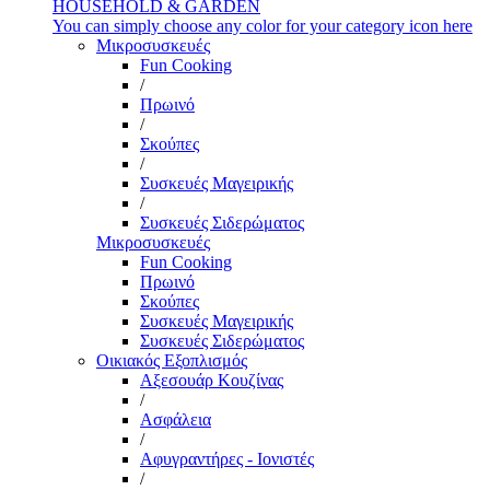
HOUSEHOLD & GARDEN
You can simply choose any color for your category icon here
Μικροσυσκευές
Fun Cooking
/
Πρωινό
/
Σκούπες
/
Συσκευές Μαγειρικής
/
Συσκευές Σιδερώματος
Μικροσυσκευές
Fun Cooking
Πρωινό
Σκούπες
Συσκευές Μαγειρικής
Συσκευές Σιδερώματος
Οικιακός Εξοπλισμός
Αξεσουάρ Κουζίνας
/
Ασφάλεια
/
Αφυγραντήρες - Ιονιστές
/