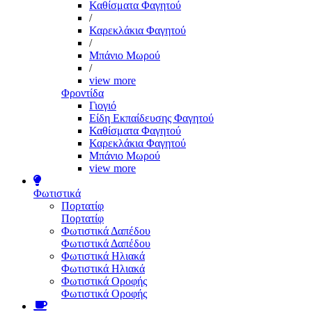
Καθίσματα Φαγητού
/
Καρεκλάκια Φαγητού
/
Μπάνιο Μωρού
/
view more
Φροντίδα
Γιογιό
Είδη Εκπαίδευσης Φαγητού
Καθίσματα Φαγητού
Καρεκλάκια Φαγητού
Μπάνιο Μωρού
view more
Φωτιστικά
Πορτατίφ
Πορτατίφ
Φωτιστικά Δαπέδου
Φωτιστικά Δαπέδου
Φωτιστικά Ηλιακά
Φωτιστικά Ηλιακά
Φωτιστικά Οροφής
Φωτιστικά Οροφής