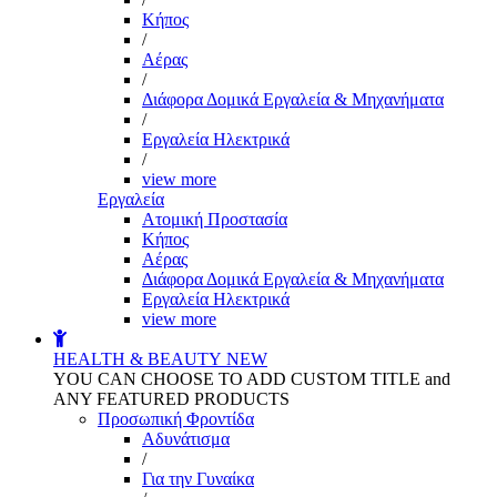
Kήπος
/
Αέρας
/
Διάφορα Δομικά Εργαλεία & Μηχανήματα
/
Εργαλεία Ηλεκτρικά
/
view more
Εργαλεία
Aτομική Προστασία
Kήπος
Αέρας
Διάφορα Δομικά Εργαλεία & Μηχανήματα
Εργαλεία Ηλεκτρικά
view more
HEALTH & BEAUTY
NEW
YOU CAN CHOOSE TO ADD CUSTOM TITLE and
ANY FEATURED PRODUCTS
Προσωπική Φροντίδα
Αδυνάτισμα
/
Για την Γυναίκα