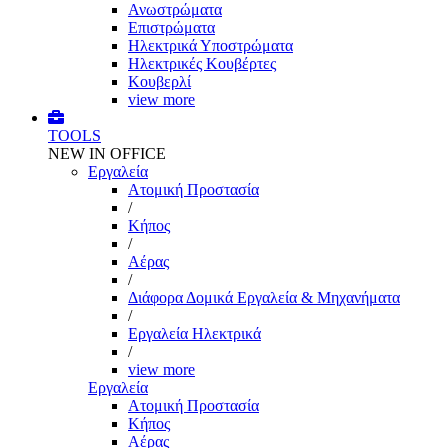
Ανωστρώματα
Επιστρώματα
Ηλεκτρικά Υποστρώματα
Ηλεκτρικές Κουβέρτες
Κουβερλί
view more
TOOLS
NEW IN OFFICE
Εργαλεία
Aτομική Προστασία
/
Kήπος
/
Αέρας
/
Διάφορα Δομικά Εργαλεία & Μηχανήματα
/
Εργαλεία Ηλεκτρικά
/
view more
Εργαλεία
Aτομική Προστασία
Kήπος
Αέρας