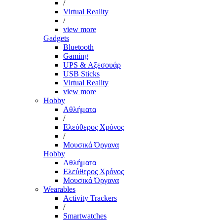
/
Virtual Reality
/
view more
Gadgets
Bluetooth
Gaming
UPS & Αξεσουάρ
USB Sticks
Virtual Reality
view more
Hobby
Αθλήματα
/
Ελεύθερος Χρόνος
/
Μουσικά Όργανα
Hobby
Αθλήματα
Ελεύθερος Χρόνος
Μουσικά Όργανα
Wearables
Activity Trackers
/
Smartwatches