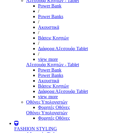
Αξεσουάρ Κινητών - Tablet
Power Bank
/
Power Banks
/
Ακουστικά
/
Βάσεις Κινητών
/
Διάφορα Αξεσουάρ Tablet
/
view more
Αξεσουάρ Κινητών - Tablet
Power Bank
Power Banks
Ακουστικά
Βάσεις Κινητών
Διάφορα Αξεσουάρ Tablet
view more
Οθόνες Υπολογιστών
Φορητές Οθόνες
Οθόνες Υπολογιστών
Φορητές Οθόνες
FASHION STYLING