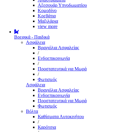
Αξεσουάρ Υπνοδωματίου
Κομοδίνο
Κρεβάτια
Μαξιλάρια
view more
Βρεφικά - Παιδικά
Ασφάλεια
Βραχιόλια Ασφαλείας
/
Ενδοεπικοινωνία
/
Προστατευτικά για Μωρά
/
Φωτισμός
Ασφάλεια
Βραχιόλια Ασφαλείας
Ενδοεπικοινωνία
Προστατευτικά για Μωρά
Φωτισμός
Βόλτα
Καθίσματα Αυτοκινήτου
/
Καρότσια