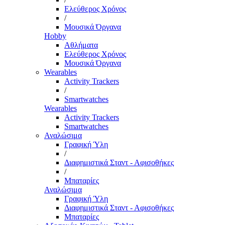
Ελεύθερος Χρόνος
/
Μουσικά Όργανα
Hobby
Αθλήματα
Ελεύθερος Χρόνος
Μουσικά Όργανα
Wearables
Activity Trackers
/
Smartwatches
Wearables
Activity Trackers
Smartwatches
Αναλώσιμα
Γραφική Ύλη
/
Διαφημιστικά Σταντ - Αφισοθήκες
/
Μπαταρίες
Αναλώσιμα
Γραφική Ύλη
Διαφημιστικά Σταντ - Αφισοθήκες
Μπαταρίες