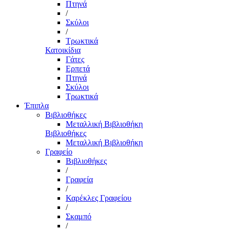
Πτηνά
/
Σκύλοι
/
Τρωκτικά
Κατοικίδια
Γάτες
Ερπετά
Πτηνά
Σκύλοι
Τρωκτικά
Έπιπλα
Βιβλιοθήκες
Μεταλλική Βιβλιοθήκη
Βιβλιοθήκες
Μεταλλική Βιβλιοθήκη
Γραφείο
Βιβλιοθήκες
/
Γραφεία
/
Καρέκλες Γραφείου
/
Σκαμπό
/