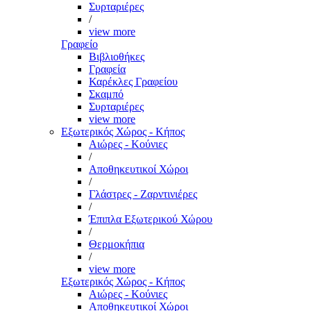
Συρταριέρες
/
view more
Γραφείο
Βιβλιοθήκες
Γραφεία
Καρέκλες Γραφείου
Σκαμπό
Συρταριέρες
view more
Εξωτερικός Χώρος - Κήπος
Αιώρες - Κούνιες
/
Αποθηκευτικοί Χώροι
/
Γλάστρες - Ζαρντινιέρες
/
Έπιπλα Εξωτερικού Χώρου
/
Θερμοκήπια
/
view more
Εξωτερικός Χώρος - Κήπος
Αιώρες - Κούνιες
Αποθηκευτικοί Χώροι