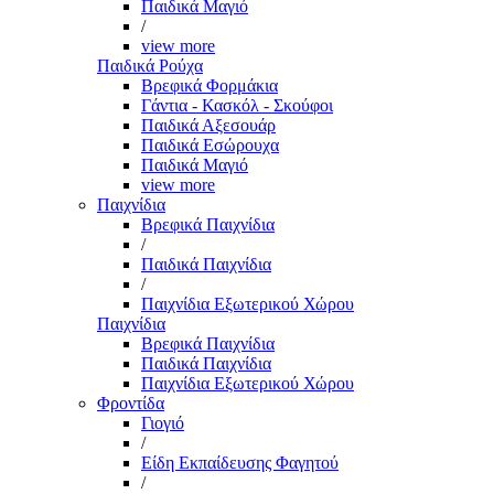
Παιδικά Μαγιό
/
view more
Παιδικά Ρούχα
Βρεφικά Φορμάκια
Γάντια - Κασκόλ - Σκούφοι
Παιδικά Αξεσουάρ
Παιδικά Εσώρουχα
Παιδικά Μαγιό
view more
Παιχνίδια
Βρεφικά Παιχνίδια
/
Παιδικά Παιχνίδια
/
Παιχνίδια Εξωτερικού Χώρου
Παιχνίδια
Βρεφικά Παιχνίδια
Παιδικά Παιχνίδια
Παιχνίδια Εξωτερικού Χώρου
Φροντίδα
Γιογιό
/
Είδη Εκπαίδευσης Φαγητού
/