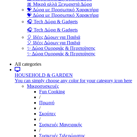
🎀 Μικρά αλλά Ξεχωριστά Δώρα
💝 Δώρα με Προσωπικό Χαρακτήρα
💝 Δώρα με Προσωπικό Χαρακτήρα
🎧 Tech Δώρα & Gadgets
🎧 Tech Δώρα & Gadgets
🎈 Ιδέες Δώρων για Παιδιά
🎈 Ιδέες Δώρων για Παιδιά
✨ Δώρα Ομορφιάς & Περιποίησης
✨ Δώρα Ομορφιάς & Περιποίησης
All categories
HOUSEHOLD & GARDEN
You can simply choose any color for your category icon here
Μικροσυσκευές
Fun Cooking
/
Πρωινό
/
Σκούπες
/
Συσκευές Μαγειρικής
/
Συσκευές Σιδερώματος