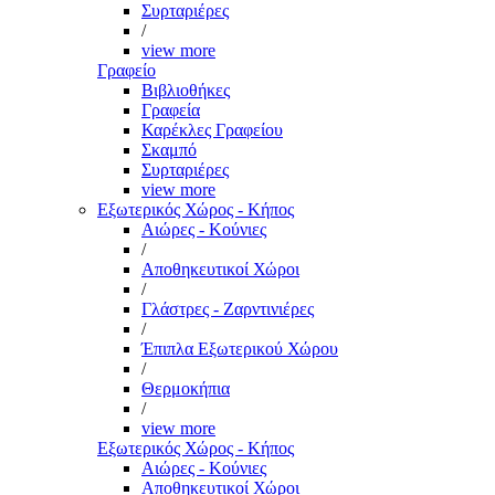
Συρταριέρες
/
view more
Γραφείο
Βιβλιοθήκες
Γραφεία
Καρέκλες Γραφείου
Σκαμπό
Συρταριέρες
view more
Εξωτερικός Χώρος - Κήπος
Αιώρες - Κούνιες
/
Αποθηκευτικοί Χώροι
/
Γλάστρες - Ζαρντινιέρες
/
Έπιπλα Εξωτερικού Χώρου
/
Θερμοκήπια
/
view more
Εξωτερικός Χώρος - Κήπος
Αιώρες - Κούνιες
Αποθηκευτικοί Χώροι