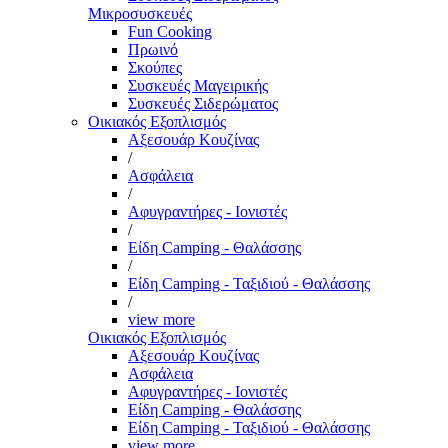
Μικροσυσκευές
Fun Cooking
Πρωινό
Σκούπες
Συσκευές Μαγειρικής
Συσκευές Σιδερώματος
Οικιακός Εξοπλισμός
Αξεσουάρ Κουζίνας
/
Ασφάλεια
/
Αφυγραντήρες - Ιονιστές
/
Είδη Camping - Θαλάσσης
/
Είδη Camping - Ταξιδιού - Θαλάσσης
/
view more
Οικιακός Εξοπλισμός
Αξεσουάρ Κουζίνας
Ασφάλεια
Αφυγραντήρες - Ιονιστές
Είδη Camping - Θαλάσσης
Είδη Camping - Ταξιδιού - Θαλάσσης
view more