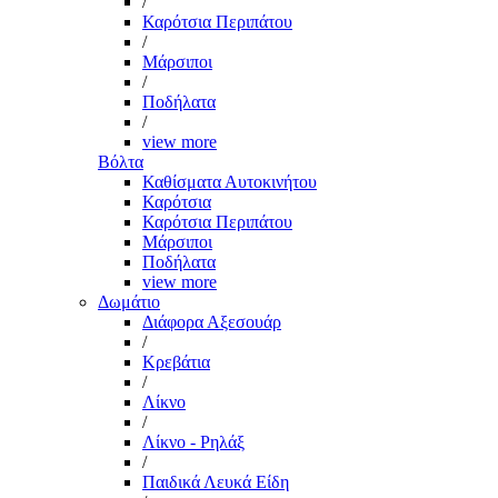
/
Καρότσια Περιπάτου
/
Μάρσιποι
/
Ποδήλατα
/
view more
Βόλτα
Καθίσματα Αυτοκινήτου
Καρότσια
Καρότσια Περιπάτου
Μάρσιποι
Ποδήλατα
view more
Δωμάτιο
Διάφορα Αξεσουάρ
/
Κρεβάτια
/
Λίκνο
/
Λίκνο - Ρηλάξ
/
Παιδικά Λευκά Είδη