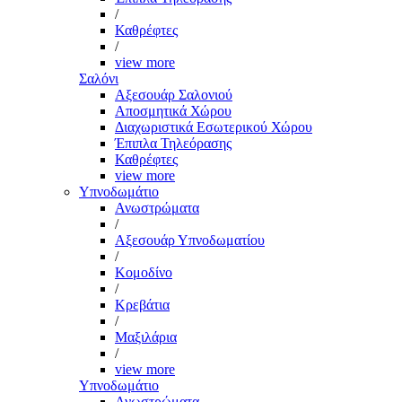
/
Καθρέφτες
/
view more
Σαλόνι
Αξεσουάρ Σαλονιού
Αποσμητικά Χώρου
Διαχωριστικά Εσωτερικού Χώρου
Έπιπλα Τηλεόρασης
Καθρέφτες
view more
Υπνοδωμάτιο
Ανωστρώματα
/
Αξεσουάρ Υπνοδωματίου
/
Κομοδίνο
/
Κρεβάτια
/
Μαξιλάρια
/
view more
Υπνοδωμάτιο
Ανωστρώματα