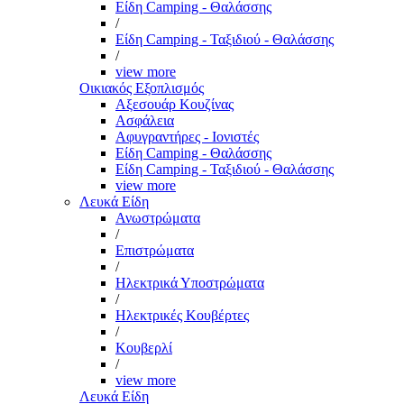
Είδη Camping - Θαλάσσης
/
Είδη Camping - Ταξιδιού - Θαλάσσης
/
view more
Οικιακός Εξοπλισμός
Αξεσουάρ Κουζίνας
Ασφάλεια
Αφυγραντήρες - Ιονιστές
Είδη Camping - Θαλάσσης
Είδη Camping - Ταξιδιού - Θαλάσσης
view more
Λευκά Είδη
Ανωστρώματα
/
Επιστρώματα
/
Ηλεκτρικά Υποστρώματα
/
Ηλεκτρικές Κουβέρτες
/
Κουβερλί
/
view more
Λευκά Είδη