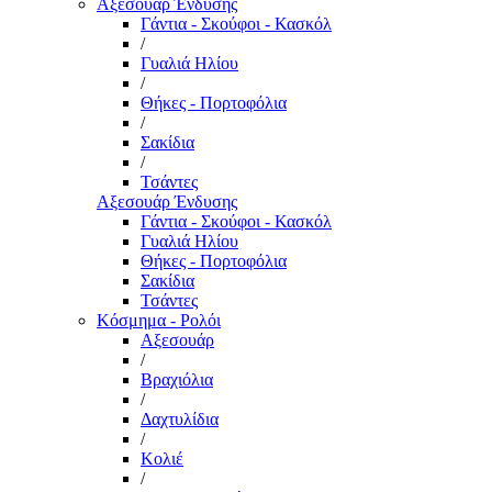
Αξεσουάρ Ένδυσης
Γάντια - Σκούφοι - Κασκόλ
/
Γυαλιά Ηλίου
/
Θήκες - Πορτοφόλια
/
Σακίδια
/
Τσάντες
Αξεσουάρ Ένδυσης
Γάντια - Σκούφοι - Κασκόλ
Γυαλιά Ηλίου
Θήκες - Πορτοφόλια
Σακίδια
Τσάντες
Κόσμημα - Ρολόι
Αξεσουάρ
/
Βραχιόλια
/
Δαχτυλίδια
/
Κολιέ
/