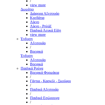
/
view more
Δωμάτιο
Διάφορα Αξεσουάρ
Κρεβάτια
Λίκνο
Λίκνο - Ρηλάξ
Παιδικά Λευκά Είδη
view more
Ένδυση
Αξεσουάρ
/
Βρεφικά
Ένδυση
Αξεσουάρ
Βρεφικά
Παιδικά Ρούχα
Βρεφικά Φορμάκια
/
Γάντια - Κασκόλ - Σκούφοι
/
Παιδικά Αξεσουάρ
/
Παιδικά Εσώρουχα
/