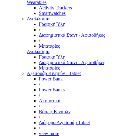
Wearables
Activity Trackers
Smartwatches
Αναλώσιμα
Γραφική Ύλη
/
Διαφημιστικά Σταντ - Αφισοθήκες
/
Μπαταρίες
Αναλώσιμα
Γραφική Ύλη
Διαφημιστικά Σταντ - Αφισοθήκες
Μπαταρίες
Αξεσουάρ Κινητών - Tablet
Power Bank
/
Power Banks
/
Ακουστικά
/
Βάσεις Κινητών
/
Διάφορα Αξεσουάρ Tablet
/
view more