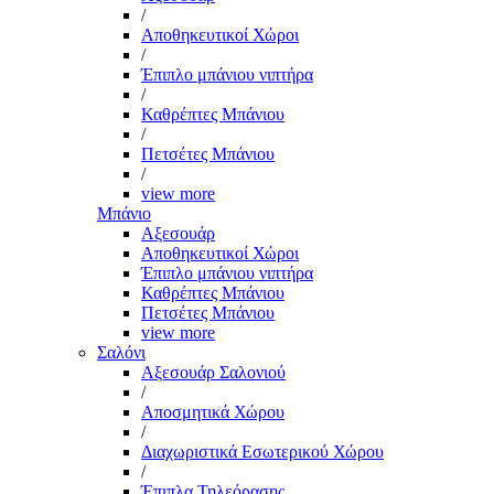
/
Αποθηκευτικοί Χώροι
/
Έπιπλο μπάνιου νιπτήρα
/
Καθρέπτες Μπάνιου
/
Πετσέτες Μπάνιου
/
view more
Μπάνιο
Αξεσουάρ
Αποθηκευτικοί Χώροι
Έπιπλο μπάνιου νιπτήρα
Καθρέπτες Μπάνιου
Πετσέτες Μπάνιου
view more
Σαλόνι
Αξεσουάρ Σαλονιού
/
Αποσμητικά Χώρου
/
Διαχωριστικά Εσωτερικού Χώρου
/
Έπιπλα Τηλεόρασης