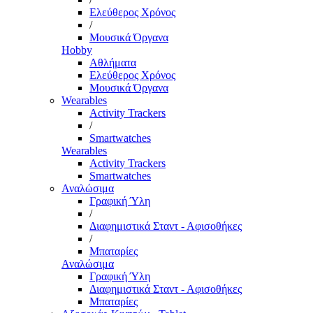
Ελεύθερος Χρόνος
/
Μουσικά Όργανα
Hobby
Αθλήματα
Ελεύθερος Χρόνος
Μουσικά Όργανα
Wearables
Activity Trackers
/
Smartwatches
Wearables
Activity Trackers
Smartwatches
Αναλώσιμα
Γραφική Ύλη
/
Διαφημιστικά Σταντ - Αφισοθήκες
/
Μπαταρίες
Αναλώσιμα
Γραφική Ύλη
Διαφημιστικά Σταντ - Αφισοθήκες
Μπαταρίες