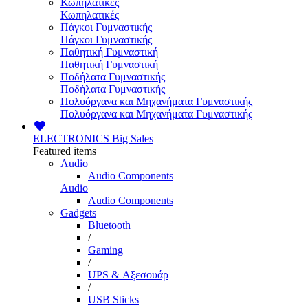
Κωπηλατικές
Κωπηλατικές
Πάγκοι Γυμναστικής
Πάγκοι Γυμναστικής
Παθητική Γυμναστική
Παθητική Γυμναστική
Ποδήλατα Γυμναστικής
Ποδήλατα Γυμναστικής
Πολυόργανα και Μηχανήματα Γυμναστικής
Πολυόργανα και Μηχανήματα Γυμναστικής
ELECTRONICS
Big Sales
Featured items
Audio
Audio Components
Audio
Audio Components
Gadgets
Bluetooth
/
Gaming
/
UPS & Αξεσουάρ
/
USB Sticks