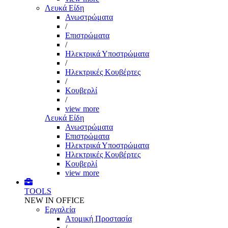
Λευκά Είδη
Ανωστρώματα
/
Επιστρώματα
/
Ηλεκτρικά Υποστρώματα
/
Ηλεκτρικές Κουβέρτες
/
Κουβερλί
/
view more
Λευκά Είδη
Ανωστρώματα
Επιστρώματα
Ηλεκτρικά Υποστρώματα
Ηλεκτρικές Κουβέρτες
Κουβερλί
view more
TOOLS
NEW IN OFFICE
Εργαλεία
Aτομική Προστασία
/