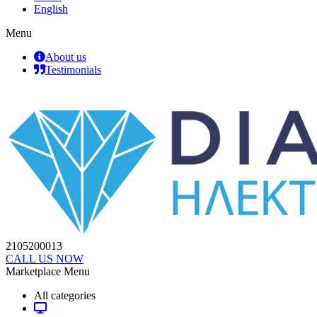
English
Menu
About us
Testimonials
2105200013
CALL US NOW
Marketplace Menu
All categories