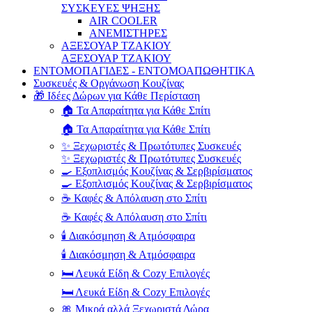
ΣΥΣΚΕΥΕΣ ΨΗΞΗΣ
AIR COOLER
ΑΝΕΜΙΣΤΗΡΕΣ
ΑΞΕΣΟΥΑΡ ΤΖΑΚΙΟΥ
ΑΞΕΣΟΥΑΡ ΤΖΑΚΙΟΥ
ΕΝΤΟΜΟΠΑΓΙΔΕΣ - ΕΝΤΟΜΟΑΠΩΘΗΤΙΚΑ
Συσκευές & Οργάνωση Κουζίνας
🎁 Ιδέες Δώρων για Κάθε Περίσταση
🏠 Τα Απαραίτητα για Κάθε Σπίτι
🏠 Τα Απαραίτητα για Κάθε Σπίτι
✨ Ξεχωριστές & Πρωτότυπες Συσκευές
✨ Ξεχωριστές & Πρωτότυπες Συσκευές
🍳 Εξοπλισμός Κουζίνας & Σερβιρίσματος
🍳 Εξοπλισμός Κουζίνας & Σερβιρίσματος
☕ Καφές & Απόλαυση στο Σπίτι
☕ Καφές & Απόλαυση στο Σπίτι
🕯️ Διακόσμηση & Ατμόσφαιρα
🕯️ Διακόσμηση & Ατμόσφαιρα
🛏️ Λευκά Είδη & Cozy Επιλογές
🛏️ Λευκά Είδη & Cozy Επιλογές
🎀 Μικρά αλλά Ξεχωριστά Δώρα