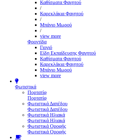
Καθίσματα Φαγητού
/
Καρεκλάκια Φαγητού
/
Μπάνιο Μωρού
/
view more
Φροντίδα
Γιογιό
Είδη Εκπαίδευσης Φαγητού
Καθίσματα Φαγητού
Καρεκλάκια Φαγητού
Μπάνιο Μωρού
view more
Φωτιστικά
Πορτατίφ
Πορτατίφ
Φωτιστικά Δαπέδου
Φωτιστικά Δαπέδου
Φωτιστικά Ηλιακά
Φωτιστικά Ηλιακά
Φωτιστικά Οροφής
Φωτιστικά Οροφής