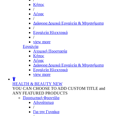
Kήπος
/
Αέρας
/
Διάφορα Δομικά Εργαλεία & Μηχανήματα
/
Εργαλεία Ηλεκτρικά
/
view more
Εργαλεία
Aτομική Προστασία
Kήπος
Αέρας
Διάφορα Δομικά Εργαλεία & Μηχανήματα
Εργαλεία Ηλεκτρικά
view more
HEALTH & BEAUTY
NEW
YOU CAN CHOOSE TO ADD CUSTOM TITLE and
ANY FEATURED PRODUCTS
Προσωπική Φροντίδα
Αδυνάτισμα
/
Για την Γυναίκα