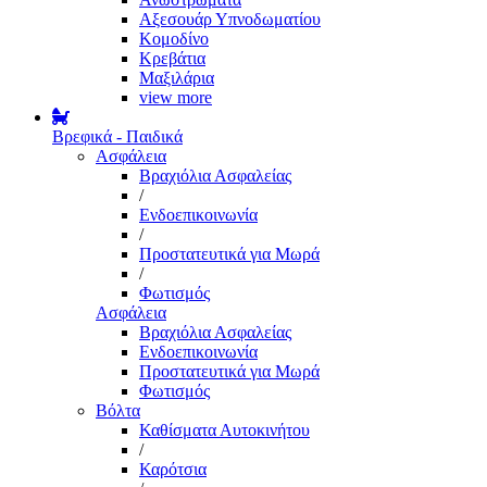
Αξεσουάρ Υπνοδωματίου
Κομοδίνο
Κρεβάτια
Μαξιλάρια
view more
Βρεφικά - Παιδικά
Ασφάλεια
Βραχιόλια Ασφαλείας
/
Ενδοεπικοινωνία
/
Προστατευτικά για Μωρά
/
Φωτισμός
Ασφάλεια
Βραχιόλια Ασφαλείας
Ενδοεπικοινωνία
Προστατευτικά για Μωρά
Φωτισμός
Βόλτα
Καθίσματα Αυτοκινήτου
/
Καρότσια