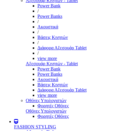
Αξεσουάρ Κινητών - Tablet
Power Bank
/
Power Banks
/
Ακουστικά
/
Βάσεις Κινητών
/
Διάφορα Αξεσουάρ Tablet
/
view more
Αξεσουάρ Κινητών - Tablet
Power Bank
Power Banks
Ακουστικά
Βάσεις Κινητών
Διάφορα Αξεσουάρ Tablet
view more
Οθόνες Υπολογιστών
Φορητές Οθόνες
Οθόνες Υπολογιστών
Φορητές Οθόνες
FASHION STYLING