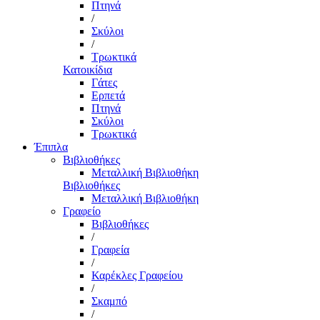
Πτηνά
/
Σκύλοι
/
Τρωκτικά
Κατοικίδια
Γάτες
Ερπετά
Πτηνά
Σκύλοι
Τρωκτικά
Έπιπλα
Βιβλιοθήκες
Μεταλλική Βιβλιοθήκη
Βιβλιοθήκες
Μεταλλική Βιβλιοθήκη
Γραφείο
Βιβλιοθήκες
/
Γραφεία
/
Καρέκλες Γραφείου
/
Σκαμπό
/