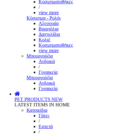
Κοσμηματοθήκες
/
view more
Κόσμημα - Ρολόι
Αξεσουάρ
Βραχιόλια
Δαχτυλίδια
Κολιέ
Κοσμηματοθήκες
view more
Μπουρνούζια
Ανδρικά
/
Γυναικεία
Μπουρνούζια
Ανδρικά
Γυναικεία
PET PRODUCTS
NEW
LATEST ITEMS IN HOME
Κατοικίδια
Γάτες
/
Ερπετά
/