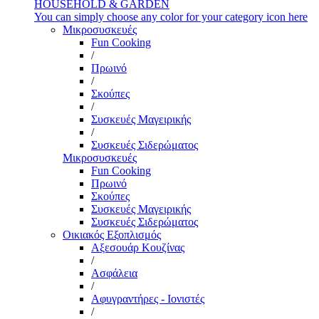
HOUSEHOLD & GARDEN
You can simply choose any color for your category icon here
Μικροσυσκευές
Fun Cooking
/
Πρωινό
/
Σκούπες
/
Συσκευές Μαγειρικής
/
Συσκευές Σιδερώματος
Μικροσυσκευές
Fun Cooking
Πρωινό
Σκούπες
Συσκευές Μαγειρικής
Συσκευές Σιδερώματος
Οικιακός Εξοπλισμός
Αξεσουάρ Κουζίνας
/
Ασφάλεια
/
Αφυγραντήρες - Ιονιστές
/