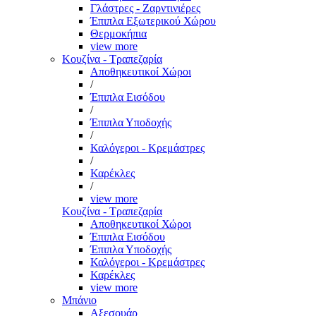
Γλάστρες - Ζαρντινιέρες
Έπιπλα Εξωτερικού Χώρου
Θερμοκήπια
view more
Κουζίνα - Τραπεζαρία
Αποθηκευτικοί Χώροι
/
Έπιπλα Εισόδου
/
Έπιπλα Υποδοχής
/
Καλόγεροι - Κρεμάστρες
/
Καρέκλες
/
view more
Κουζίνα - Τραπεζαρία
Αποθηκευτικοί Χώροι
Έπιπλα Εισόδου
Έπιπλα Υποδοχής
Καλόγεροι - Κρεμάστρες
Καρέκλες
view more
Μπάνιο
Αξεσουάρ