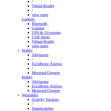
/
Virtual Reality
/
view more
Gadgets
Bluetooth
Gaming
UPS & Αξεσουάρ
USB Sticks
Virtual Reality
view more
Hobby
Αθλήματα
/
Ελεύθερος Χρόνος
/
Μουσικά Όργανα
Hobby
Αθλήματα
Ελεύθερος Χρόνος
Μουσικά Όργανα
Wearables
Activity Trackers
/
Smartwatches