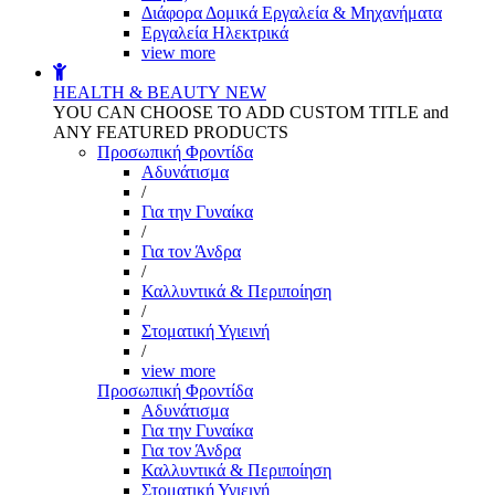
Διάφορα Δομικά Εργαλεία & Μηχανήματα
Εργαλεία Ηλεκτρικά
view more
HEALTH & BEAUTY
NEW
YOU CAN CHOOSE TO ADD CUSTOM TITLE and
ANY FEATURED PRODUCTS
Προσωπική Φροντίδα
Αδυνάτισμα
/
Για την Γυναίκα
/
Για τον Άνδρα
/
Καλλυντικά & Περιποίηση
/
Στοματική Υγιεινή
/
view more
Προσωπική Φροντίδα
Αδυνάτισμα
Για την Γυναίκα
Για τον Άνδρα
Καλλυντικά & Περιποίηση
Στοματική Υγιεινή