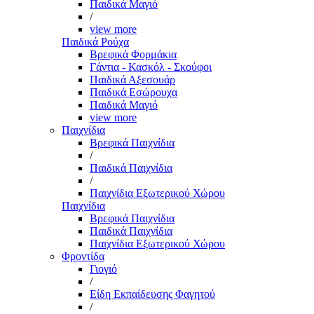
Παιδικά Μαγιό
/
view more
Παιδικά Ρούχα
Βρεφικά Φορμάκια
Γάντια - Κασκόλ - Σκούφοι
Παιδικά Αξεσουάρ
Παιδικά Εσώρουχα
Παιδικά Μαγιό
view more
Παιχνίδια
Βρεφικά Παιχνίδια
/
Παιδικά Παιχνίδια
/
Παιχνίδια Εξωτερικού Χώρου
Παιχνίδια
Βρεφικά Παιχνίδια
Παιδικά Παιχνίδια
Παιχνίδια Εξωτερικού Χώρου
Φροντίδα
Γιογιό
/
Είδη Εκπαίδευσης Φαγητού
/