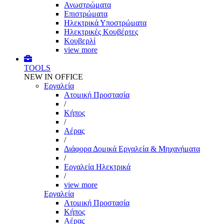
Ανωστρώματα
Επιστρώματα
Ηλεκτρικά Υποστρώματα
Ηλεκτρικές Κουβέρτες
Κουβερλί
view more
TOOLS
NEW IN OFFICE
Εργαλεία
Aτομική Προστασία
/
Kήπος
/
Αέρας
/
Διάφορα Δομικά Εργαλεία & Μηχανήματα
/
Εργαλεία Ηλεκτρικά
/
view more
Εργαλεία
Aτομική Προστασία
Kήπος
Αέρας