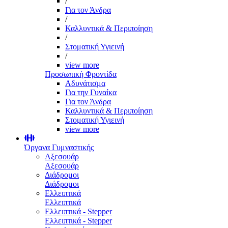
/
Για τον Άνδρα
/
Καλλυντικά & Περιποίηση
/
Στοματική Υγιεινή
/
view more
Προσωπική Φροντίδα
Αδυνάτισμα
Για την Γυναίκα
Για τον Άνδρα
Καλλυντικά & Περιποίηση
Στοματική Υγιεινή
view more
Όργανα Γυμναστικής
Αξεσουάρ
Αξεσουάρ
Διάδρομοι
Διάδρομοι
Ελλειπτικά
Ελλειπτικά
Ελλειπτικά - Stepper
Ελλειπτικά - Stepper