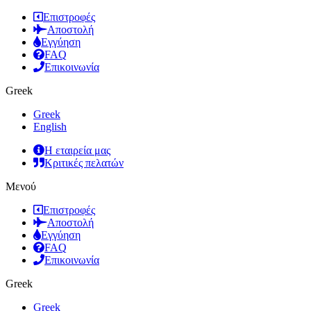
Επιστροφές
Αποστολή
Εγγύηση
FAQ
Επικοινωνία
Greek
Greek
English
Η εταιρεία μας
Κριτικές πελατών
Μενού
Επιστροφές
Αποστολή
Εγγύηση
FAQ
Επικοινωνία
Greek
Greek