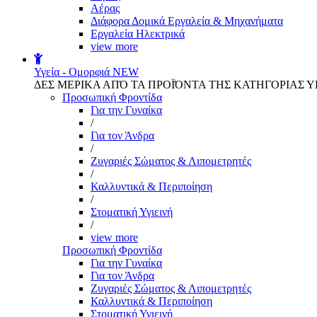
Αέρας
Διάφορα Δομικά Εργαλεία & Μηχανήματα
Εργαλεία Ηλεκτρικά
view more
Υγεία - Ομορφιά
NEW
ΔΕΣ ΜΕΡΙΚΑ ΑΠΌ ΤΑ ΠΡΟΪΌΝΤΑ ΤΗΣ ΚΑΤΗΓΟΡΙΑΣ Υ
Προσωπική Φροντίδα
Για την Γυναίκα
/
Για τον Άνδρα
/
Ζυγαριές Σώματος & Λιπομετρητές
/
Καλλυντικά & Περιποίηση
/
Στοματική Υγιεινή
/
view more
Προσωπική Φροντίδα
Για την Γυναίκα
Για τον Άνδρα
Ζυγαριές Σώματος & Λιπομετρητές
Καλλυντικά & Περιποίηση
Στοματική Υγιεινή