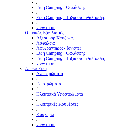
/
Είδη Camping - Θαλάσσης
/
Είδη Camping - Ταξιδιού - Θαλάσσης
/
view more
Οικιακός Εξοπλισμός
Αξεσουάρ Κουζίνας
Ασφάλεια
Αφυγραντήρες - Ιονιστές
Είδη Camping - Θαλάσσης
Είδη Camping - Ταξιδιού - Θαλάσσης
view more
Λευκά Είδη
Ανωστρώματα
/
Επιστρώματα
/
Ηλεκτρικά Υποστρώματα
/
Ηλεκτρικές Κουβέρτες
/
Κουβερλί
/
view more