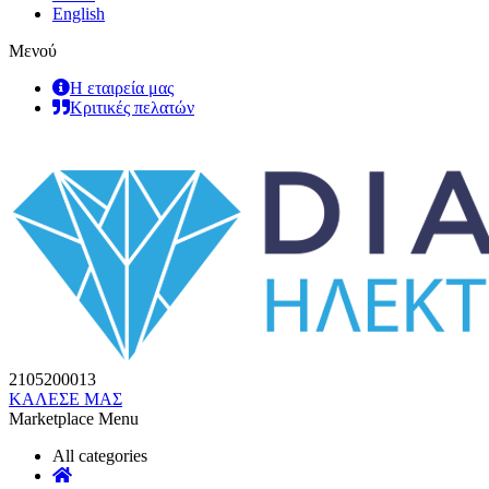
English
Μενού
Η εταιρεία μας
Κριτικές πελατών
2105200013
ΚΑΛΕΣΕ ΜΑΣ
Marketplace Menu
All categories