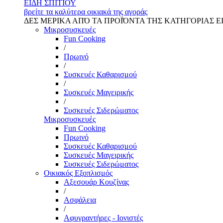
ΕΙΔΗ ΣΠΙΤΙΟΥ
βρείτε τα καλύτερα οικιακά της αγοράς
ΔΕΣ ΜΕΡΙΚΑ ΑΠΌ ΤΑ ΠΡΟΪΌΝΤΑ ΤΗΣ ΚΑΤΗΓΟΡΙΑΣ Ε
Μικροσυσκευές
Fun Cooking
/
Πρωινό
/
Συσκευές Καθαρισμού
/
Συσκευές Μαγειρικής
/
Συσκευές Σιδερώματος
Μικροσυσκευές
Fun Cooking
Πρωινό
Συσκευές Καθαρισμού
Συσκευές Μαγειρικής
Συσκευές Σιδερώματος
Οικιακός Εξοπλισμός
Αξεσουάρ Κουζίνας
/
Ασφάλεια
/
Αφυγραντήρες - Ιονιστές