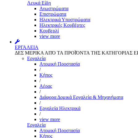
Λευκά Είδη
Ανωστρώματα
Επιστρώματα
Ηλεκτρικά Υποστρώματα
Ηλεκτρικές Κουβέρτες
Κουβερλί
view more
ΕΡΓΑΛΕΙΑ
ΔΕΣ ΜΕΡΙΚΑ ΑΠΌ ΤΑ ΠΡΟΪΌΝΤΑ ΤΗΣ ΚΑΤΗΓΟΡΙΑΣ Ε
Εργαλεία
Aτομική Προστασία
/
Kήπος
/
Αέρας
/
Διάφορα Δομικά Εργαλεία & Μηχανήματα
/
Εργαλεία Ηλεκτρικά
/
view more
Εργαλεία
Aτομική Προστασία
Kήπος