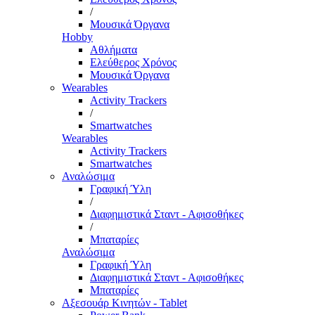
/
Μουσικά Όργανα
Hobby
Αθλήματα
Ελεύθερος Χρόνος
Μουσικά Όργανα
Wearables
Activity Trackers
/
Smartwatches
Wearables
Activity Trackers
Smartwatches
Αναλώσιμα
Γραφική Ύλη
/
Διαφημιστικά Σταντ - Αφισοθήκες
/
Μπαταρίες
Αναλώσιμα
Γραφική Ύλη
Διαφημιστικά Σταντ - Αφισοθήκες
Μπαταρίες
Αξεσουάρ Κινητών - Tablet