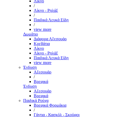
Λίκνο
/
Λίκνο - Ρηλάξ
/
Παιδικά Λευκά Είδη
/
view more
Δωμάτιο
Διάφορα Αξεσουάρ
Κρεβάτια
Λίκνο
Λίκνο - Ρηλάξ
Παιδικά Λευκά Είδη
view more
Ένδυση
Αξεσουάρ
/
Βρεφικά
Ένδυση
Αξεσουάρ
Βρεφικά
Παιδικά Ρούχα
Βρεφικά Φορμάκια
/
Γάντια - Κασκόλ - Σκούφοι