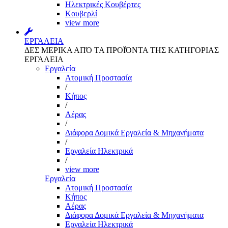
Ηλεκτρικές Κουβέρτες
Κουβερλί
view more
ΕΡΓΑΛΕΙΑ
ΔΕΣ ΜΕΡΙΚΑ ΑΠΌ ΤΑ ΠΡΟΪΌΝΤΑ ΤΗΣ ΚΑΤΗΓΟΡΙΑΣ
ΕΡΓΑΛΕΙΑ
Εργαλεία
Aτομική Προστασία
/
Kήπος
/
Αέρας
/
Διάφορα Δομικά Εργαλεία & Μηχανήματα
/
Εργαλεία Ηλεκτρικά
/
view more
Εργαλεία
Aτομική Προστασία
Kήπος
Αέρας
Διάφορα Δομικά Εργαλεία & Μηχανήματα
Εργαλεία Ηλεκτρικά