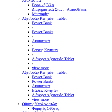
Αναλώσιμα
Γραφική Ύλη
Διαφημιστικά Σταντ - Αφισοθήκες
Μπαταρίες
Αξεσουάρ Κινητών - Tablet
Power Bank
/
Power Banks
/
Ακουστικά
/
Βάσεις Κινητών
/
Διάφορα Αξεσουάρ Tablet
/
view more
Αξεσουάρ Κινητών - Tablet
Power Bank
Power Banks
Ακουστικά
Βάσεις Κινητών
Διάφορα Αξεσουάρ Tablet
view more
Οθόνες Υπολογιστών
Φορητές Οθόνες