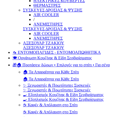
ΗΛΕΚΤΡΙΚΕΣ ΚΟΥΒΕΡΤΕΣ
ΘΕΡΜΑΣΤΡΕΣ
ΣΥΣΚΕΥΕΣ ΔΡΟΣΙΑΣ & ΨΥΞΗΣ
AIR COOLER
/
ΑΝΕΜΙΣΤΗΡΕΣ
ΣΥΣΚΕΥΕΣ ΔΡΟΣΙΑΣ & ΨΥΞΗΣ
AIR COOLER
ΑΝΕΜΙΣΤΗΡΕΣ
ΑΞΕΣΟΥΑΡ ΤΖΑΚΙΟΥ
ΑΞΕΣΟΥΑΡ ΤΖΑΚΙΟΥ
🦟 ΕΝΤΟΜΟΠΑΓΙΔΕΣ - ΕΝΤΟΜΟΑΠΩΘΗΤΙΚΑ
🍽️ Οργάνωση Κουζίνας & Είδη Σερβιρίσματος
🎁🏠 Προτάσεις δώρων • Επιλογές για το σπίτι • Για σένα
🏠 Τα Απαραίτητα για Κάθε Σπίτι
🏠 Τα Απαραίτητα για Κάθε Σπίτι
✨ Ξεχωριστές & Πρωτότυπες Συσκευές
✨ Ξεχωριστές & Πρωτότυπες Συσκευές
🍳 Εξοπλισμός Κουζίνας & Είδη Σερβιρίσματος
🍳 Εξοπλισμός Κουζίνας & Είδη Σερβιρίσματος
☕ Καφές & Απόλαυση στο Σπίτι
☕ Καφές & Απόλαυση στο Σπίτι