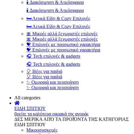
🕯️ Διακόσμηση & Ατμόσφαιρα
🕯️ Διακόσμηση & Ατμόσφαιρα
🛏️ Λευκά Είδη & Cozy Επιλογές
🛏️ Λευκά Είδη & Cozy Επιλογές
🎀 Μικρές αλλά ξεχωριστές επιλογές
🎀 Μικρές αλλά ξεχωριστές επιλογές
💝 Επιλογές με προσωπικό χαρακτήρα
💝 Επιλογές με προσωπικό χαρακτήρα
🎧 Tech επιλογές & gadgets
🎧 Tech επιλογές & gadgets
🎈 Ιδέες για παιδιά
🎈 Ιδέες για παιδιά
✨ Ομορφιά και περιποίηση
✨ Ομορφιά και περιποίηση
All categories
ΕΙΔΗ ΣΠΙΤΙΟΥ
βρείτε τα καλύτερα οικιακά της αγοράς
ΔΕΣ ΜΕΡΙΚΑ ΑΠΌ ΤΑ ΠΡΟΪΌΝΤΑ ΤΗΣ ΚΑΤΗΓΟΡΙΑΣ
ΕΙΔΗ ΣΠΙΤΙΟΥ
Μικροσυσκευές