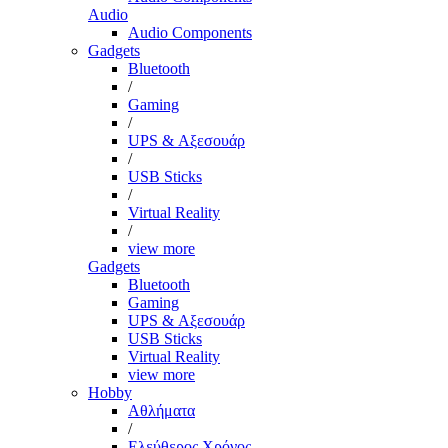
Audio
Audio Components
Gadgets
Bluetooth
/
Gaming
/
UPS & Αξεσουάρ
/
USB Sticks
/
Virtual Reality
/
view more
Gadgets
Bluetooth
Gaming
UPS & Αξεσουάρ
USB Sticks
Virtual Reality
view more
Hobby
Αθλήματα
/
Ελεύθερος Χρόνος