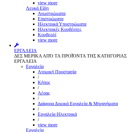
view more
Λευκά Είδη
Ανωστρώματα
Επιστρώματα
Ηλεκτρικά Υποστρώματα
Ηλεκτρικές Κουβέρτες
Κουβερλί
view more
ΕΡΓΑΛΕΙΑ
ΔΕΣ ΜΕΡΙΚΑ ΑΠΌ ΤΑ ΠΡΟΪΌΝΤΑ ΤΗΣ ΚΑΤΗΓΟΡΙΑΣ
ΕΡΓΑΛΕΙΑ
Εργαλεία
Aτομική Προστασία
/
Kήπος
/
Αέρας
/
Διάφορα Δομικά Εργαλεία & Μηχανήματα
/
Εργαλεία Ηλεκτρικά
/
view more
Εργαλεία