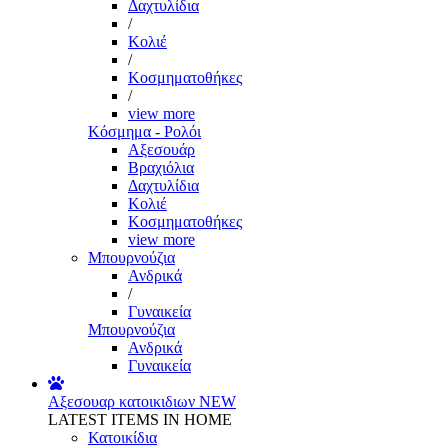
Δαχτυλίδια
/
Κολιέ
/
Κοσμηματοθήκες
/
view more
Κόσμημα - Ρολόι
Αξεσουάρ
Βραχιόλια
Δαχτυλίδια
Κολιέ
Κοσμηματοθήκες
view more
Μπουρνούζια
Ανδρικά
/
Γυναικεία
Μπουρνούζια
Ανδρικά
Γυναικεία
Αξεσουαρ κατοικιδιων
NEW
LATEST ITEMS IN HOME
Κατοικίδια