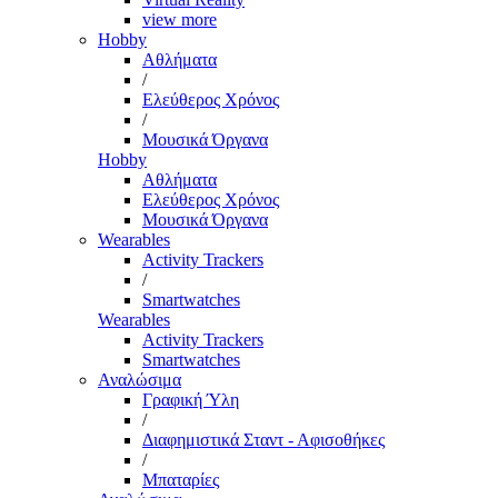
view more
Hobby
Αθλήματα
/
Ελεύθερος Χρόνος
/
Μουσικά Όργανα
Hobby
Αθλήματα
Ελεύθερος Χρόνος
Μουσικά Όργανα
Wearables
Activity Trackers
/
Smartwatches
Wearables
Activity Trackers
Smartwatches
Αναλώσιμα
Γραφική Ύλη
/
Διαφημιστικά Σταντ - Αφισοθήκες
/
Μπαταρίες