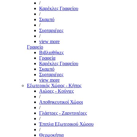
/
Καρέκλες Γραφείου
/
Σκαμπό
/
Συρταριέρες
/
view more
Γραφείο
Βιβλιοθήκες
Γραφεία
Καρέκλες Γραφείου
Σκαμπό
Συρταριέρες
view more
Εξωτερικός Χώρος - Κήπος
Αιώρες - Κούνιες
/
Αποθηκευτικοί Χώροι
/
Γλάστρες - Ζαρντινιέρες
/
Έπιπλα Εξωτερικού Χώρου
/
Θερμοκήπια