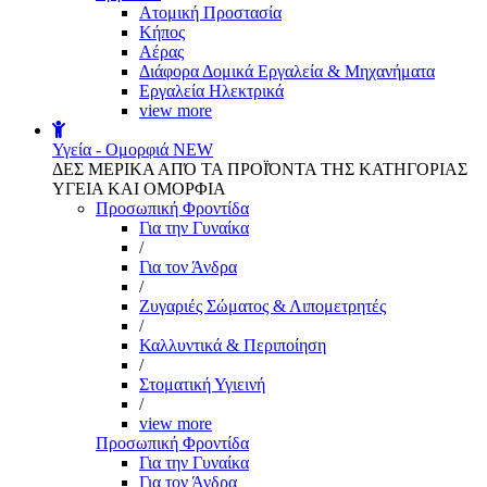
Aτομική Προστασία
Kήπος
Αέρας
Διάφορα Δομικά Εργαλεία & Μηχανήματα
Εργαλεία Ηλεκτρικά
view more
Υγεία - Ομορφιά
NEW
ΔΕΣ ΜΕΡΙΚΑ ΑΠΌ ΤΑ ΠΡΟΪΌΝΤΑ ΤΗΣ ΚΑΤΗΓΟΡΙΑΣ
ΥΓΕΙΑ ΚΑΙ ΟΜΟΡΦΙΑ
Προσωπική Φροντίδα
Για την Γυναίκα
/
Για τον Άνδρα
/
Ζυγαριές Σώματος & Λιπομετρητές
/
Καλλυντικά & Περιποίηση
/
Στοματική Υγιεινή
/
view more
Προσωπική Φροντίδα
Για την Γυναίκα
Για τον Άνδρα