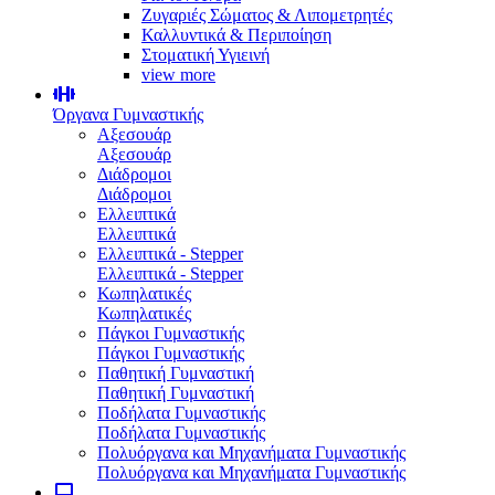
Ζυγαριές Σώματος & Λιπομετρητές
Καλλυντικά & Περιποίηση
Στοματική Υγιεινή
view more
Όργανα Γυμναστικής
Αξεσουάρ
Αξεσουάρ
Διάδρομοι
Διάδρομοι
Ελλειπτικά
Ελλειπτικά
Ελλειπτικά - Stepper
Ελλειπτικά - Stepper
Κωπηλατικές
Κωπηλατικές
Πάγκοι Γυμναστικής
Πάγκοι Γυμναστικής
Παθητική Γυμναστική
Παθητική Γυμναστική
Ποδήλατα Γυμναστικής
Ποδήλατα Γυμναστικής
Πολυόργανα και Μηχανήματα Γυμναστικής
Πολυόργανα και Μηχανήματα Γυμναστικής