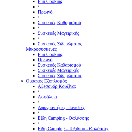
Fun Cooking
/
Πρωινό
/
Συσκευές Καθαρισμού
/
Συσκευές Μαγειρικής
/
Συσκευές Σιδερώματος
Μικροσυσκευές
Fun Cooking
Πρωινό
Συσκευές Καθαρισμού
Συσκευές Μαγειρικής
Συσκευές Σιδερώματος
Οικιακός Εξοπλισμός
Αξεσουάρ Κουζίνας
/
Ασφάλεια
/
Αφυγραντήρες - Ιονιστές
/
Είδη Camping - Θαλάσσης
/
Είδη Camping - Ταξιδιού - Θαλάσσης