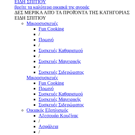
ΕΙΔΗ ΣΠΙΤΙΟΥ
βρείτε τα καλύτερα οικιακά της αγοράς
ΔΕΣ ΜΕΡΙΚΑ ΑΠΌ ΤΑ ΠΡΟΪΌΝΤΑ ΤΗΣ ΚΑΤΗΓΟΡΙΑΣ
ΕΙΔΗ ΣΠΙΤΙΟΥ
Μικροσυσκευές
Fun Cooking
/
Πρωινό
/
Συσκευές Καθαρισμού
/
Συσκευές Μαγειρικής
/
Συσκευές Σιδερώματος
Μικροσυσκευές
Fun Cooking
Πρωινό
Συσκευές Καθαρισμού
Συσκευές Μαγειρικής
Συσκευές Σιδερώματος
Οικιακός Εξοπλισμός
Αξεσουάρ Κουζίνας
/
Ασφάλεια
/