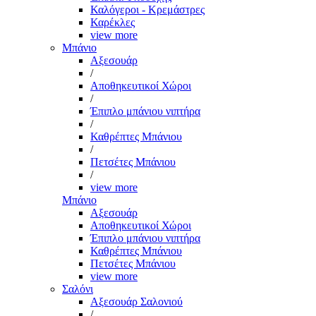
Καλόγεροι - Κρεμάστρες
Καρέκλες
view more
Μπάνιο
Αξεσουάρ
/
Αποθηκευτικοί Χώροι
/
Έπιπλο μπάνιου νιπτήρα
/
Καθρέπτες Μπάνιου
/
Πετσέτες Μπάνιου
/
view more
Μπάνιο
Αξεσουάρ
Αποθηκευτικοί Χώροι
Έπιπλο μπάνιου νιπτήρα
Καθρέπτες Μπάνιου
Πετσέτες Μπάνιου
view more
Σαλόνι
Αξεσουάρ Σαλονιού
/