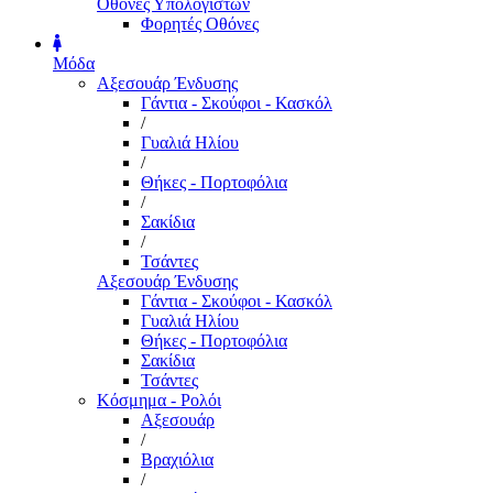
Οθόνες Υπολογιστών
Φορητές Οθόνες
Μόδα
Αξεσουάρ Ένδυσης
Γάντια - Σκούφοι - Κασκόλ
/
Γυαλιά Ηλίου
/
Θήκες - Πορτοφόλια
/
Σακίδια
/
Τσάντες
Αξεσουάρ Ένδυσης
Γάντια - Σκούφοι - Κασκόλ
Γυαλιά Ηλίου
Θήκες - Πορτοφόλια
Σακίδια
Τσάντες
Κόσμημα - Ρολόι
Αξεσουάρ
/
Βραχιόλια
/