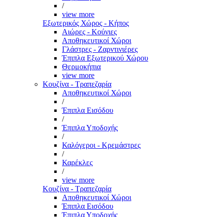
/
view more
Εξωτερικός Χώρος - Κήπος
Αιώρες - Κούνιες
Αποθηκευτικοί Χώροι
Γλάστρες - Ζαρντινιέρες
Έπιπλα Εξωτερικού Χώρου
Θερμοκήπια
view more
Κουζίνα - Τραπεζαρία
Αποθηκευτικοί Χώροι
/
Έπιπλα Εισόδου
/
Έπιπλα Υποδοχής
/
Καλόγεροι - Κρεμάστρες
/
Καρέκλες
/
view more
Κουζίνα - Τραπεζαρία
Αποθηκευτικοί Χώροι
Έπιπλα Εισόδου
Έπιπλα Υποδοχής