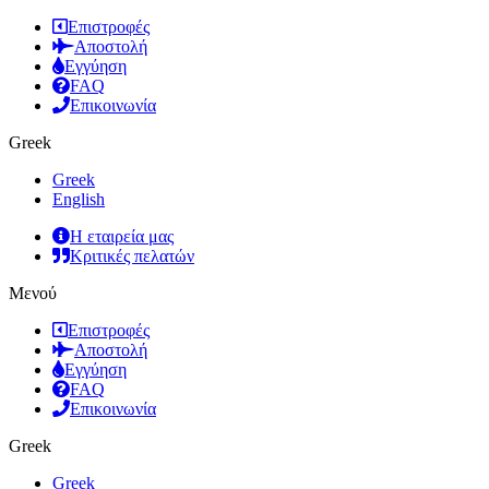
Επιστροφές
Αποστολή
Εγγύηση
FAQ
Επικοινωνία
Greek
Greek
English
Η εταιρεία μας
Κριτικές πελατών
Μενού
Επιστροφές
Αποστολή
Εγγύηση
FAQ
Επικοινωνία
Greek
Greek