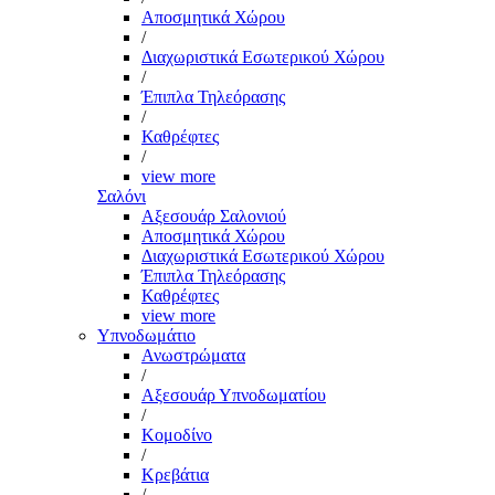
Αποσμητικά Χώρου
/
Διαχωριστικά Εσωτερικού Χώρου
/
Έπιπλα Τηλεόρασης
/
Καθρέφτες
/
view more
Σαλόνι
Αξεσουάρ Σαλονιού
Αποσμητικά Χώρου
Διαχωριστικά Εσωτερικού Χώρου
Έπιπλα Τηλεόρασης
Καθρέφτες
view more
Υπνοδωμάτιο
Ανωστρώματα
/
Αξεσουάρ Υπνοδωματίου
/
Κομοδίνο
/
Κρεβάτια
/