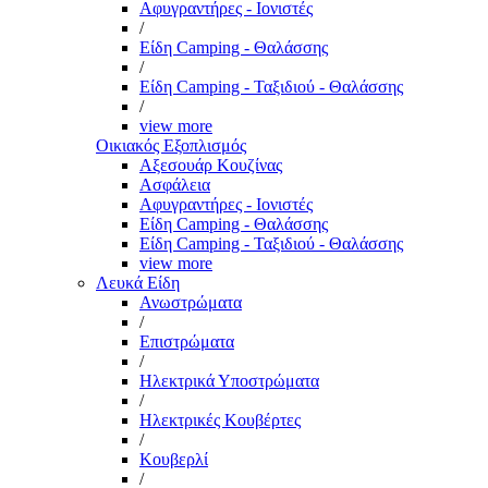
Αφυγραντήρες - Ιονιστές
/
Είδη Camping - Θαλάσσης
/
Είδη Camping - Ταξιδιού - Θαλάσσης
/
view more
Οικιακός Εξοπλισμός
Αξεσουάρ Κουζίνας
Ασφάλεια
Αφυγραντήρες - Ιονιστές
Είδη Camping - Θαλάσσης
Είδη Camping - Ταξιδιού - Θαλάσσης
view more
Λευκά Είδη
Ανωστρώματα
/
Επιστρώματα
/
Ηλεκτρικά Υποστρώματα
/
Ηλεκτρικές Κουβέρτες
/
Κουβερλί
/