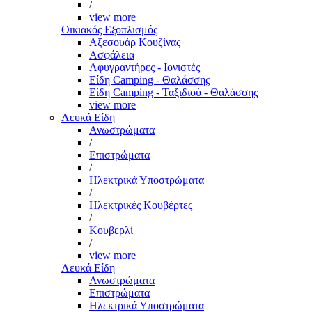
/
view more
Οικιακός Εξοπλισμός
Αξεσουάρ Κουζίνας
Ασφάλεια
Αφυγραντήρες - Ιονιστές
Είδη Camping - Θαλάσσης
Είδη Camping - Ταξιδιού - Θαλάσσης
view more
Λευκά Είδη
Ανωστρώματα
/
Επιστρώματα
/
Ηλεκτρικά Υποστρώματα
/
Ηλεκτρικές Κουβέρτες
/
Κουβερλί
/
view more
Λευκά Είδη
Ανωστρώματα
Επιστρώματα
Ηλεκτρικά Υποστρώματα