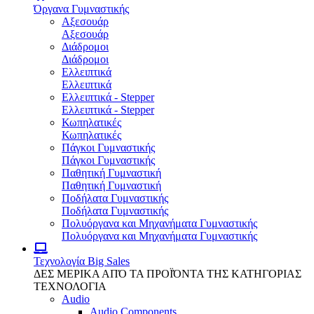
Όργανα Γυμναστικής
Αξεσουάρ
Αξεσουάρ
Διάδρομοι
Διάδρομοι
Ελλειπτικά
Ελλειπτικά
Ελλειπτικά - Stepper
Ελλειπτικά - Stepper
Κωπηλατικές
Κωπηλατικές
Πάγκοι Γυμναστικής
Πάγκοι Γυμναστικής
Παθητική Γυμναστική
Παθητική Γυμναστική
Ποδήλατα Γυμναστικής
Ποδήλατα Γυμναστικής
Πολυόργανα και Μηχανήματα Γυμναστικής
Πολυόργανα και Μηχανήματα Γυμναστικής
Τεχνολογία
Big Sales
ΔΕΣ ΜΕΡΙΚΑ ΑΠΌ ΤΑ ΠΡΟΪΌΝΤΑ ΤΗΣ ΚΑΤΗΓΟΡΙΑΣ
ΤΕΧΝΟΛΟΓΙΑ
Audio
Audio Components