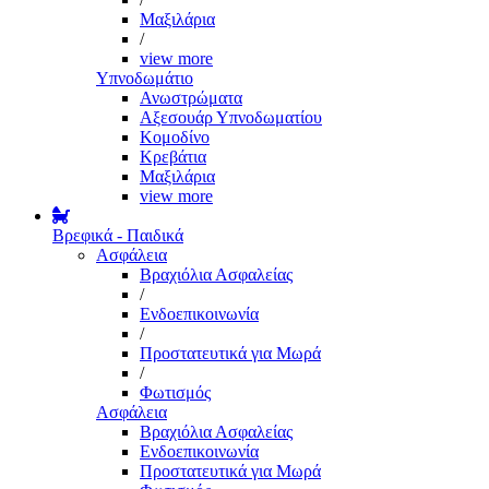
Μαξιλάρια
/
view more
Υπνοδωμάτιο
Ανωστρώματα
Αξεσουάρ Υπνοδωματίου
Κομοδίνο
Κρεβάτια
Μαξιλάρια
view more
Βρεφικά - Παιδικά
Ασφάλεια
Βραχιόλια Ασφαλείας
/
Ενδοεπικοινωνία
/
Προστατευτικά για Μωρά
/
Φωτισμός
Ασφάλεια
Βραχιόλια Ασφαλείας
Ενδοεπικοινωνία
Προστατευτικά για Μωρά