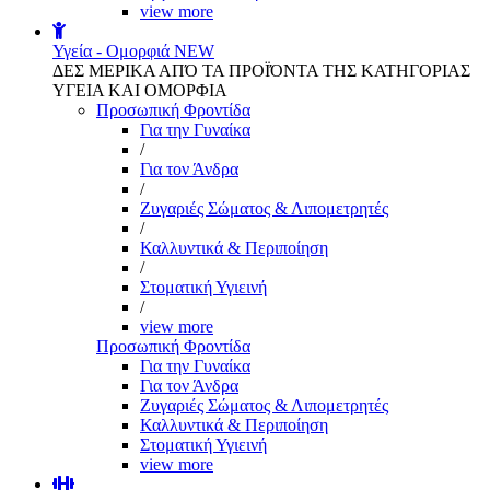
view more
Υγεία - Ομορφιά
NEW
ΔΕΣ ΜΕΡΙΚΑ ΑΠΌ ΤΑ ΠΡΟΪΌΝΤΑ ΤΗΣ ΚΑΤΗΓΟΡΙΑΣ
ΥΓΕΙΑ ΚΑΙ ΟΜΟΡΦΙΑ
Προσωπική Φροντίδα
Για την Γυναίκα
/
Για τον Άνδρα
/
Ζυγαριές Σώματος & Λιπομετρητές
/
Καλλυντικά & Περιποίηση
/
Στοματική Υγιεινή
/
view more
Προσωπική Φροντίδα
Για την Γυναίκα
Για τον Άνδρα
Ζυγαριές Σώματος & Λιπομετρητές
Καλλυντικά & Περιποίηση
Στοματική Υγιεινή
view more