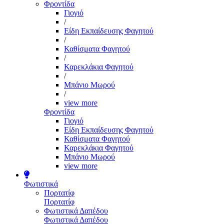
Φροντίδα
Γιογιό
/
Είδη Εκπαίδευσης Φαγητού
/
Καθίσματα Φαγητού
/
Καρεκλάκια Φαγητού
/
Μπάνιο Μωρού
/
view more
Φροντίδα
Γιογιό
Είδη Εκπαίδευσης Φαγητού
Καθίσματα Φαγητού
Καρεκλάκια Φαγητού
Μπάνιο Μωρού
view more
Φωτιστικά
Πορτατίφ
Πορτατίφ
Φωτιστικά Δαπέδου
Φωτιστικά Δαπέδου