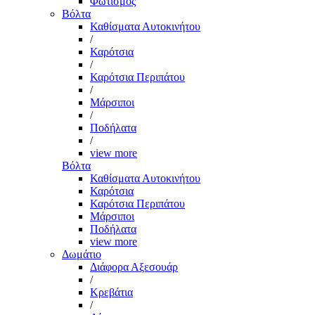
Φωτισμός
Βόλτα
Καθίσματα Αυτοκινήτου
/
Καρότσια
/
Καρότσια Περιπάτου
/
Μάρσιποι
/
Ποδήλατα
/
view more
Βόλτα
Καθίσματα Αυτοκινήτου
Καρότσια
Καρότσια Περιπάτου
Μάρσιποι
Ποδήλατα
view more
Δωμάτιο
Διάφορα Αξεσουάρ
/
Κρεβάτια
/