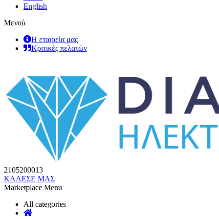
English
Μενού
Η εταιρεία μας
Κριτικές πελατών
2105200013
ΚΑΛΕΣΕ ΜΑΣ
Marketplace Menu
All categories