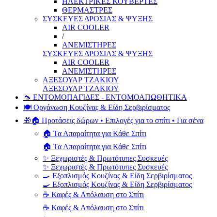
ΗΛΕΚΤΡΙΚΕΣ ΚΟΥΒΕΡΤΕΣ
ΘΕΡΜΑΣΤΡΕΣ
ΣΥΣΚΕΥΕΣ ΔΡΟΣΙΑΣ & ΨΥΞΗΣ
AIR COOLER
/
ΑΝΕΜΙΣΤΗΡΕΣ
ΣΥΣΚΕΥΕΣ ΔΡΟΣΙΑΣ & ΨΥΞΗΣ
AIR COOLER
ΑΝΕΜΙΣΤΗΡΕΣ
ΑΞΕΣΟΥΑΡ ΤΖΑΚΙΟΥ
ΑΞΕΣΟΥΑΡ ΤΖΑΚΙΟΥ
🦟 ΕΝΤΟΜΟΠΑΓΙΔΕΣ - ΕΝΤΟΜΟΑΠΩΘΗΤΙΚΑ
🍽️ Οργάνωση Κουζίνας & Είδη Σερβιρίσματος
🎁🏠 Προτάσεις δώρων • Επιλογές για το σπίτι • Για σένα
🏠 Τα Απαραίτητα για Κάθε Σπίτι
🏠 Τα Απαραίτητα για Κάθε Σπίτι
✨ Ξεχωριστές & Πρωτότυπες Συσκευές
✨ Ξεχωριστές & Πρωτότυπες Συσκευές
🍳 Εξοπλισμός Κουζίνας & Είδη Σερβιρίσματος
🍳 Εξοπλισμός Κουζίνας & Είδη Σερβιρίσματος
☕ Καφές & Απόλαυση στο Σπίτι
☕ Καφές & Απόλαυση στο Σπίτι