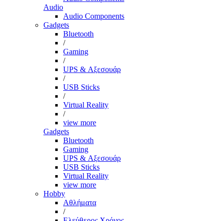
Audio
Audio Components
Gadgets
Bluetooth
/
Gaming
/
UPS & Αξεσουάρ
/
USB Sticks
/
Virtual Reality
/
view more
Gadgets
Bluetooth
Gaming
UPS & Αξεσουάρ
USB Sticks
Virtual Reality
view more
Hobby
Αθλήματα
/
Ελεύθερος Χρόνος