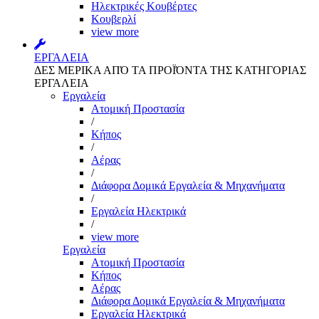
Ηλεκτρικές Κουβέρτες
Κουβερλί
view more
ΕΡΓΑΛΕΙΑ
ΔΕΣ ΜΕΡΙΚΑ ΑΠΌ ΤΑ ΠΡΟΪΌΝΤΑ ΤΗΣ ΚΑΤΗΓΟΡΙΑΣ
ΕΡΓΑΛΕΙΑ
Εργαλεία
Aτομική Προστασία
/
Kήπος
/
Αέρας
/
Διάφορα Δομικά Εργαλεία & Μηχανήματα
/
Εργαλεία Ηλεκτρικά
/
view more
Εργαλεία
Aτομική Προστασία
Kήπος
Αέρας
Διάφορα Δομικά Εργαλεία & Μηχανήματα
Εργαλεία Ηλεκτρικά