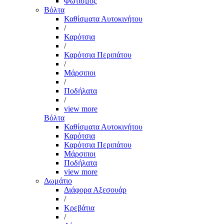
Φωτισμός
Βόλτα
Καθίσματα Αυτοκινήτου
/
Καρότσια
/
Καρότσια Περιπάτου
/
Μάρσιποι
/
Ποδήλατα
/
view more
Βόλτα
Καθίσματα Αυτοκινήτου
Καρότσια
Καρότσια Περιπάτου
Μάρσιποι
Ποδήλατα
view more
Δωμάτιο
Διάφορα Αξεσουάρ
/
Κρεβάτια
/