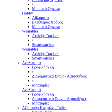
/
Μουσικά Όργανα
Hobby
Αθλήματα
Ελεύθερος Χρόνος
Μουσικά Όργανα
Wearables
Activity Trackers
/
Smartwatches
Wearables
Activity Trackers
Smartwatches
Αναλώσιμα
Γραφική Ύλη
/
Διαφημιστικά Σταντ - Αφισοθήκες
/
Μπαταρίες
Αναλώσιμα
Γραφική Ύλη
Διαφημιστικά Σταντ - Αφισοθήκες
Μπαταρίες
Αξεσουάρ Κινητών - Tablet