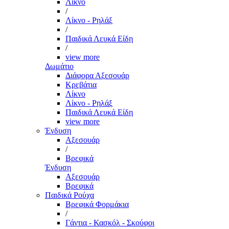
Λίκνο
/
Λίκνο - Ρηλάξ
/
Παιδικά Λευκά Είδη
/
view more
Δωμάτιο
Διάφορα Αξεσουάρ
Κρεβάτια
Λίκνο
Λίκνο - Ρηλάξ
Παιδικά Λευκά Είδη
view more
Ένδυση
Αξεσουάρ
/
Βρεφικά
Ένδυση
Αξεσουάρ
Βρεφικά
Παιδικά Ρούχα
Βρεφικά Φορμάκια
/
Γάντια - Κασκόλ - Σκούφοι