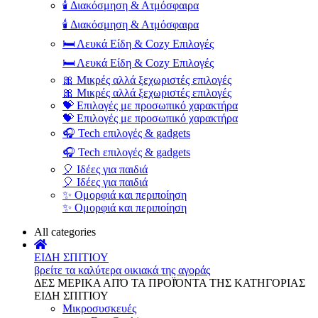
🕯️ Διακόσμηση & Ατμόσφαιρα
🕯️ Διακόσμηση & Ατμόσφαιρα
🛏️ Λευκά Είδη & Cozy Επιλογές
🛏️ Λευκά Είδη & Cozy Επιλογές
🎀 Μικρές αλλά ξεχωριστές επιλογές
🎀 Μικρές αλλά ξεχωριστές επιλογές
💝 Επιλογές με προσωπικό χαρακτήρα
💝 Επιλογές με προσωπικό χαρακτήρα
🎧 Tech επιλογές & gadgets
🎧 Tech επιλογές & gadgets
🎈 Ιδέες για παιδιά
🎈 Ιδέες για παιδιά
✨ Ομορφιά και περιποίηση
✨ Ομορφιά και περιποίηση
All categories
ΕΙΔΗ ΣΠΙΤΙΟΥ
βρείτε τα καλύτερα οικιακά της αγοράς
ΔΕΣ ΜΕΡΙΚΑ ΑΠΌ ΤΑ ΠΡΟΪΌΝΤΑ ΤΗΣ ΚΑΤΗΓΟΡΙΑΣ
ΕΙΔΗ ΣΠΙΤΙΟΥ
Μικροσυσκευές