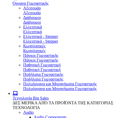
Όργανα Γυμναστικής
Αξεσουάρ
Αξεσουάρ
Διάδρομοι
Διάδρομοι
Ελλειπτικά
Ελλειπτικά
Ελλειπτικά - Stepper
Ελλειπτικά - Stepper
Κωπηλατικές
Κωπηλατικές
Πάγκοι Γυμναστικής
Πάγκοι Γυμναστικής
Παθητική Γυμναστική
Παθητική Γυμναστική
Ποδήλατα Γυμναστικής
Ποδήλατα Γυμναστικής
Πολυόργανα και Μηχανήματα Γυμναστικής
Πολυόργανα και Μηχανήματα Γυμναστικής
Τεχνολογία
Big Sales
ΔΕΣ ΜΕΡΙΚΑ ΑΠΌ ΤΑ ΠΡΟΪΌΝΤΑ ΤΗΣ ΚΑΤΗΓΟΡΙΑΣ
ΤΕΧΝΟΛΟΓΙΑ
Audio
Audio Components