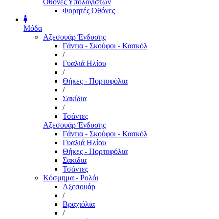
Οθόνες Υπολογιστών
Φορητές Οθόνες
Μόδα
Αξεσουάρ Ένδυσης
Γάντια - Σκούφοι - Κασκόλ
/
Γυαλιά Ηλίου
/
Θήκες - Πορτοφόλια
/
Σακίδια
/
Τσάντες
Αξεσουάρ Ένδυσης
Γάντια - Σκούφοι - Κασκόλ
Γυαλιά Ηλίου
Θήκες - Πορτοφόλια
Σακίδια
Τσάντες
Κόσμημα - Ρολόι
Αξεσουάρ
/
Βραχιόλια
/