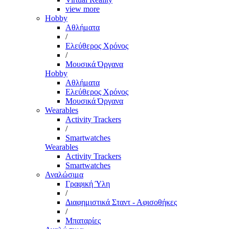
view more
Hobby
Αθλήματα
/
Ελεύθερος Χρόνος
/
Μουσικά Όργανα
Hobby
Αθλήματα
Ελεύθερος Χρόνος
Μουσικά Όργανα
Wearables
Activity Trackers
/
Smartwatches
Wearables
Activity Trackers
Smartwatches
Αναλώσιμα
Γραφική Ύλη
/
Διαφημιστικά Σταντ - Αφισοθήκες
/
Μπαταρίες