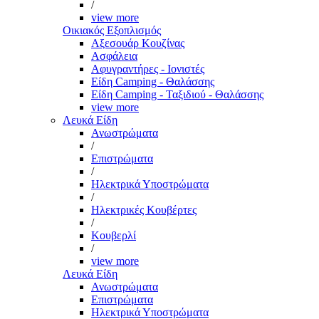
/
view more
Οικιακός Εξοπλισμός
Αξεσουάρ Κουζίνας
Ασφάλεια
Αφυγραντήρες - Ιονιστές
Είδη Camping - Θαλάσσης
Είδη Camping - Ταξιδιού - Θαλάσσης
view more
Λευκά Είδη
Ανωστρώματα
/
Επιστρώματα
/
Ηλεκτρικά Υποστρώματα
/
Ηλεκτρικές Κουβέρτες
/
Κουβερλί
/
view more
Λευκά Είδη
Ανωστρώματα
Επιστρώματα
Ηλεκτρικά Υποστρώματα