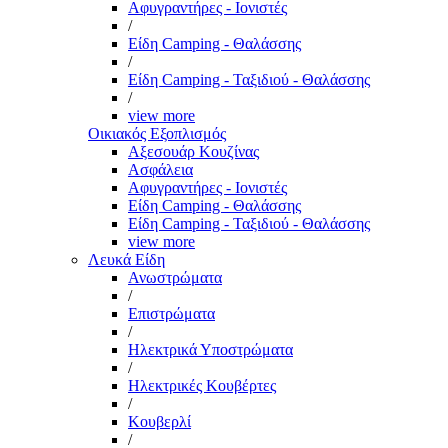
Αφυγραντήρες - Ιονιστές
/
Είδη Camping - Θαλάσσης
/
Είδη Camping - Ταξιδιού - Θαλάσσης
/
view more
Οικιακός Εξοπλισμός
Αξεσουάρ Κουζίνας
Ασφάλεια
Αφυγραντήρες - Ιονιστές
Είδη Camping - Θαλάσσης
Είδη Camping - Ταξιδιού - Θαλάσσης
view more
Λευκά Είδη
Ανωστρώματα
/
Επιστρώματα
/
Ηλεκτρικά Υποστρώματα
/
Ηλεκτρικές Κουβέρτες
/
Κουβερλί
/