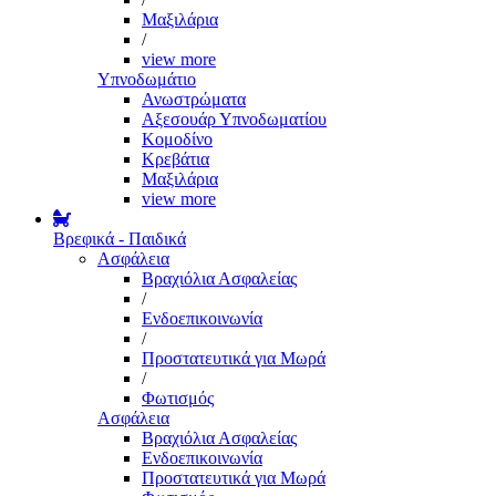
Μαξιλάρια
/
view more
Υπνοδωμάτιο
Ανωστρώματα
Αξεσουάρ Υπνοδωματίου
Κομοδίνο
Κρεβάτια
Μαξιλάρια
view more
Βρεφικά - Παιδικά
Ασφάλεια
Βραχιόλια Ασφαλείας
/
Ενδοεπικοινωνία
/
Προστατευτικά για Μωρά
/
Φωτισμός
Ασφάλεια
Βραχιόλια Ασφαλείας
Ενδοεπικοινωνία
Προστατευτικά για Μωρά