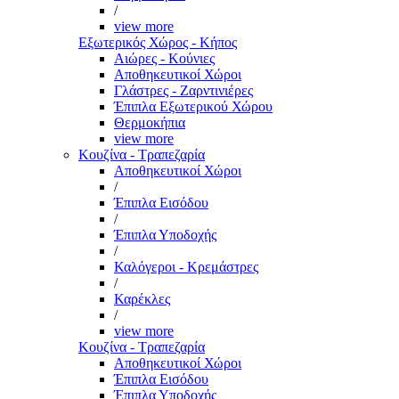
/
view more
Εξωτερικός Χώρος - Κήπος
Αιώρες - Κούνιες
Αποθηκευτικοί Χώροι
Γλάστρες - Ζαρντινιέρες
Έπιπλα Εξωτερικού Χώρου
Θερμοκήπια
view more
Κουζίνα - Τραπεζαρία
Αποθηκευτικοί Χώροι
/
Έπιπλα Εισόδου
/
Έπιπλα Υποδοχής
/
Καλόγεροι - Κρεμάστρες
/
Καρέκλες
/
view more
Κουζίνα - Τραπεζαρία
Αποθηκευτικοί Χώροι
Έπιπλα Εισόδου
Έπιπλα Υποδοχής