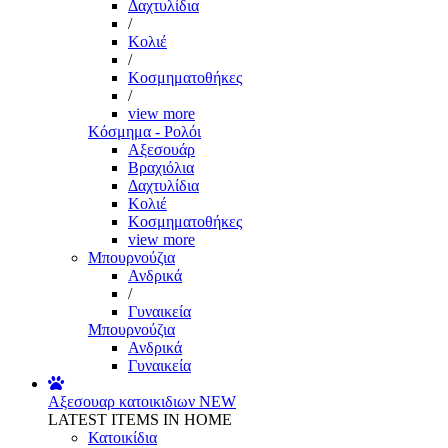
Δαχτυλίδια
/
Κολιέ
/
Κοσμηματοθήκες
/
view more
Κόσμημα - Ρολόι
Αξεσουάρ
Βραχιόλια
Δαχτυλίδια
Κολιέ
Κοσμηματοθήκες
view more
Μπουρνούζια
Ανδρικά
/
Γυναικεία
Μπουρνούζια
Ανδρικά
Γυναικεία
Αξεσουαρ κατοικιδιων
NEW
LATEST ITEMS IN HOME
Κατοικίδια