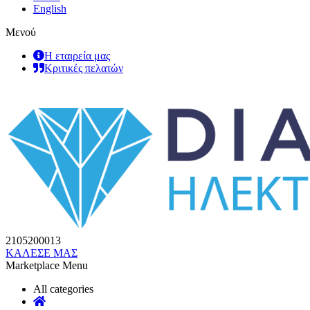
English
Μενού
Η εταιρεία μας
Κριτικές πελατών
2105200013
ΚΑΛΕΣΕ ΜΑΣ
Marketplace Menu
All categories