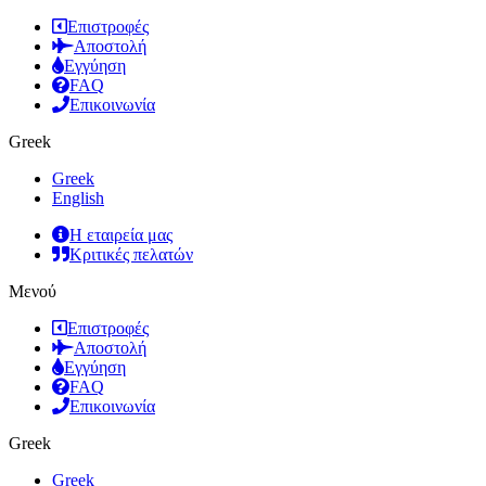
Επιστροφές
Αποστολή
Εγγύηση
FAQ
Επικοινωνία
Greek
Greek
English
Η εταιρεία μας
Κριτικές πελατών
Μενού
Επιστροφές
Αποστολή
Εγγύηση
FAQ
Επικοινωνία
Greek
Greek