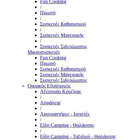
Fun Cooking
/
Πρωινό
/
Συσκευές Καθαρισμού
/
Συσκευές Μαγειρικής
/
Συσκευές Σιδερώματος
Μικροσυσκευές
Fun Cooking
Πρωινό
Συσκευές Καθαρισμού
Συσκευές Μαγειρικής
Συσκευές Σιδερώματος
Οικιακός Εξοπλισμός
Αξεσουάρ Κουζίνας
/
Ασφάλεια
/
Αφυγραντήρες - Ιονιστές
/
Είδη Camping - Θαλάσσης
/
Είδη Camping - Ταξιδιού - Θαλάσσης