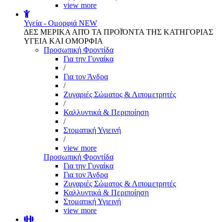
view more
Υγεία - Ομορφιά
NEW
ΔΕΣ ΜΕΡΙΚΑ ΑΠΌ ΤΑ ΠΡΟΪΌΝΤΑ ΤΗΣ ΚΑΤΗΓΟΡΙΑΣ
ΥΓΕΙΑ ΚΑΙ ΟΜΟΡΦΙΑ
Προσωπική Φροντίδα
Για την Γυναίκα
/
Για τον Άνδρα
/
Ζυγαριές Σώματος & Λιπομετρητές
/
Καλλυντικά & Περιποίηση
/
Στοματική Υγιεινή
/
view more
Προσωπική Φροντίδα
Για την Γυναίκα
Για τον Άνδρα
Ζυγαριές Σώματος & Λιπομετρητές
Καλλυντικά & Περιποίηση
Στοματική Υγιεινή
view more