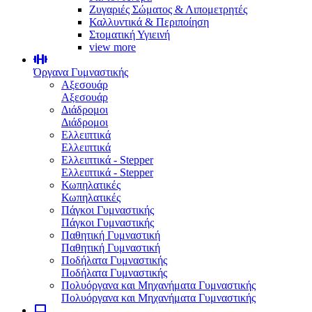
Ζυγαριές Σώματος & Λιπομετρητές
Καλλυντικά & Περιποίηση
Στοματική Υγιεινή
view more
Όργανα Γυμναστικής
Αξεσουάρ
Αξεσουάρ
Διάδρομοι
Διάδρομοι
Ελλειπτικά
Ελλειπτικά
Ελλειπτικά - Stepper
Ελλειπτικά - Stepper
Κωπηλατικές
Κωπηλατικές
Πάγκοι Γυμναστικής
Πάγκοι Γυμναστικής
Παθητική Γυμναστική
Παθητική Γυμναστική
Ποδήλατα Γυμναστικής
Ποδήλατα Γυμναστικής
Πολυόργανα και Μηχανήματα Γυμναστικής
Πολυόργανα και Μηχανήματα Γυμναστικής