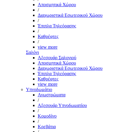
Αποσμητικά Χώρου
/
Διαχωριστικά Εσωτερικού Χώρου
/
Έπιπλα Τηλεόρασης
/
Καθρέφτες
/
view more
Σαλόνι
Αξεσουάρ Σαλονιού
Αποσμητικά Χώρου
Διαχωριστικά Εσωτερικού Χώρου
Έπιπλα Τηλεόρασης
Καθρέφτες
view more
Υπνοδωμάτιο
Ανωστρώματα
/
Αξεσουάρ Υπνοδωματίου
/
Κομοδίνο
/
Κρεβάτια
/