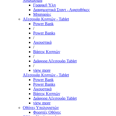
Αναλώσιμα
Γραφική Ύλη
Διαφημιστικά Σταντ - Αφισοθήκες
Μπαταρίες
Αξεσουάρ Κινητών - Tablet
Power Bank
/
Power Banks
/
Ακουστικά
/
Βάσεις Κινητών
/
Διάφορα Αξεσουάρ Tablet
/
view more
Αξεσουάρ Κινητών - Tablet
Power Bank
Power Banks
Ακουστικά
Βάσεις Κινητών
Διάφορα Αξεσουάρ Tablet
view more
Οθόνες Υπολογιστών
Φορητές Οθόνες