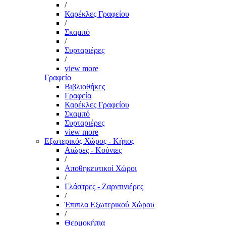
/
Καρέκλες Γραφείου
/
Σκαμπό
/
Συρταριέρες
/
view more
Γραφείο
Βιβλιοθήκες
Γραφεία
Καρέκλες Γραφείου
Σκαμπό
Συρταριέρες
view more
Εξωτερικός Χώρος - Κήπος
Αιώρες - Κούνιες
/
Αποθηκευτικοί Χώροι
/
Γλάστρες - Ζαρντινιέρες
/
Έπιπλα Εξωτερικού Χώρου
/
Θερμοκήπια