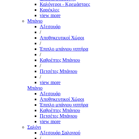
Καλόγεροι - Κρεμάστρες
Καρέκλες
view more
Μπάνιο
Αξεσουάρ
/
Αποθηκευτικοί Χώροι
/
Έπιπλο μπάνιου νιπτήρα
/
Καθρέπτες Μπάνιου
/
Πετσέτες Μπάνιου
/
view more
Μπάνιο
Αξεσουάρ
Αποθηκευτικοί Χώροι
Έπιπλο μπάνιου νιπτήρα
Καθρέπτες Μπάνιου
Πετσέτες Μπάνιου
view more
Σαλόνι
Αξεσουάρ Σαλονιού
/