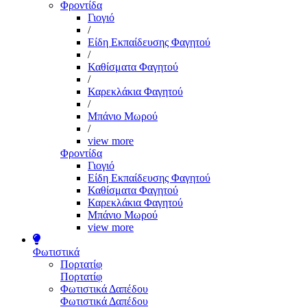
Φροντίδα
Γιογιό
/
Είδη Εκπαίδευσης Φαγητού
/
Καθίσματα Φαγητού
/
Καρεκλάκια Φαγητού
/
Μπάνιο Μωρού
/
view more
Φροντίδα
Γιογιό
Είδη Εκπαίδευσης Φαγητού
Καθίσματα Φαγητού
Καρεκλάκια Φαγητού
Μπάνιο Μωρού
view more
Φωτιστικά
Πορτατίφ
Πορτατίφ
Φωτιστικά Δαπέδου
Φωτιστικά Δαπέδου