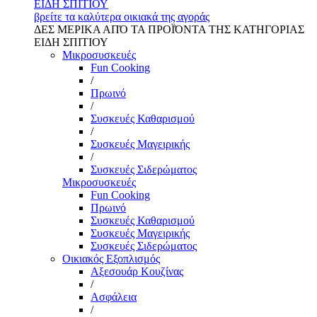
ΕΙΔΗ ΣΠΙΤΙΟΥ
βρείτε τα καλύτερα οικιακά της αγοράς
ΔΕΣ ΜΕΡΙΚΑ ΑΠΌ ΤΑ ΠΡΟΪΌΝΤΑ ΤΗΣ ΚΑΤΗΓΟΡΙΑΣ
ΕΙΔΗ ΣΠΙΤΙΟΥ
Μικροσυσκευές
Fun Cooking
/
Πρωινό
/
Συσκευές Καθαρισμού
/
Συσκευές Μαγειρικής
/
Συσκευές Σιδερώματος
Μικροσυσκευές
Fun Cooking
Πρωινό
Συσκευές Καθαρισμού
Συσκευές Μαγειρικής
Συσκευές Σιδερώματος
Οικιακός Εξοπλισμός
Αξεσουάρ Κουζίνας
/
Ασφάλεια
/