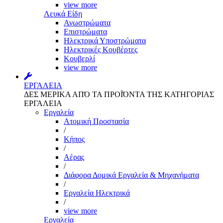
view more
Λευκά Είδη
Ανωστρώματα
Επιστρώματα
Ηλεκτρικά Υποστρώματα
Ηλεκτρικές Κουβέρτες
Κουβερλί
view more
ΕΡΓΑΛΕΙΑ
ΔΕΣ ΜΕΡΙΚΑ ΑΠΌ ΤΑ ΠΡΟΪΌΝΤΑ ΤΗΣ ΚΑΤΗΓΟΡΙΑΣ
ΕΡΓΑΛΕΙΑ
Εργαλεία
Aτομική Προστασία
/
Kήπος
/
Αέρας
/
Διάφορα Δομικά Εργαλεία & Μηχανήματα
/
Εργαλεία Ηλεκτρικά
/
view more
Εργαλεία