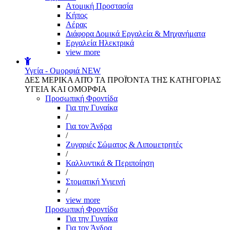
Aτομική Προστασία
Kήπος
Αέρας
Διάφορα Δομικά Εργαλεία & Μηχανήματα
Εργαλεία Ηλεκτρικά
view more
Υγεία - Ομορφιά
NEW
ΔΕΣ ΜΕΡΙΚΑ ΑΠΌ ΤΑ ΠΡΟΪΌΝΤΑ ΤΗΣ ΚΑΤΗΓΟΡΙΑΣ
ΥΓΕΙΑ ΚΑΙ ΟΜΟΡΦΙΑ
Προσωπική Φροντίδα
Για την Γυναίκα
/
Για τον Άνδρα
/
Ζυγαριές Σώματος & Λιπομετρητές
/
Καλλυντικά & Περιποίηση
/
Στοματική Υγιεινή
/
view more
Προσωπική Φροντίδα
Για την Γυναίκα
Για τον Άνδρα