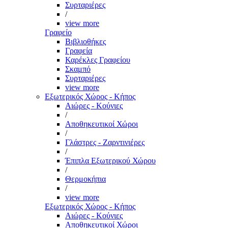
Συρταριέρες
/
view more
Γραφείο
Βιβλιοθήκες
Γραφεία
Καρέκλες Γραφείου
Σκαμπό
Συρταριέρες
view more
Εξωτερικός Χώρος - Κήπος
Αιώρες - Κούνιες
/
Αποθηκευτικοί Χώροι
/
Γλάστρες - Ζαρντινιέρες
/
Έπιπλα Εξωτερικού Χώρου
/
Θερμοκήπια
/
view more
Εξωτερικός Χώρος - Κήπος
Αιώρες - Κούνιες
Αποθηκευτικοί Χώροι