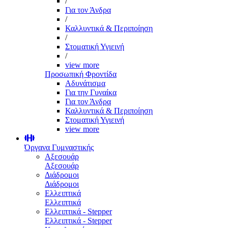
/
Για τον Άνδρα
/
Καλλυντικά & Περιποίηση
/
Στοματική Υγιεινή
/
view more
Προσωπική Φροντίδα
Αδυνάτισμα
Για την Γυναίκα
Για τον Άνδρα
Καλλυντικά & Περιποίηση
Στοματική Υγιεινή
view more
Όργανα Γυμναστικής
Αξεσουάρ
Αξεσουάρ
Διάδρομοι
Διάδρομοι
Ελλειπτικά
Ελλειπτικά
Ελλειπτικά - Stepper
Ελλειπτικά - Stepper