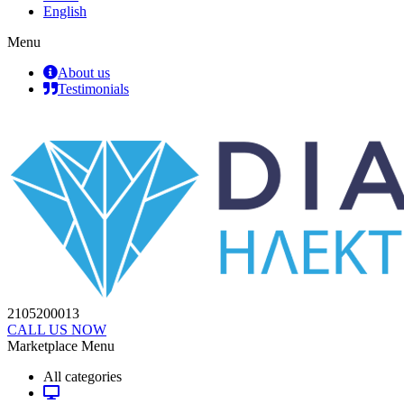
English
Menu
About us
Testimonials
2105200013
CALL US NOW
Marketplace Menu
All categories