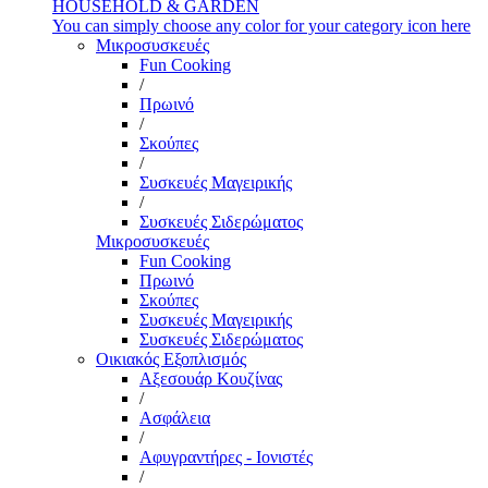
HOUSEHOLD & GARDEN
You can simply choose any color for your category icon here
Μικροσυσκευές
Fun Cooking
/
Πρωινό
/
Σκούπες
/
Συσκευές Μαγειρικής
/
Συσκευές Σιδερώματος
Μικροσυσκευές
Fun Cooking
Πρωινό
Σκούπες
Συσκευές Μαγειρικής
Συσκευές Σιδερώματος
Οικιακός Εξοπλισμός
Αξεσουάρ Κουζίνας
/
Ασφάλεια
/
Αφυγραντήρες - Ιονιστές
/