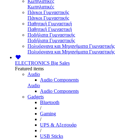
Κωπηλατικές
Κωπηλατικές
Πάγκοι Γυμναστικής
Πάγκοι Γυμναστικής
Παθητική Γυμναστική
Παθητική Γυμναστική
Ποδήλατα Γυμναστικής
Ποδήλατα Γυμναστικής
Πολυόργανα και Μηχανήματα Γυμναστικής
Πολυόργανα και Μηχανήματα Γυμναστικής
ELECTRONICS
Big Sales
Featured items
Audio
Audio Components
Audio
Audio Components
Gadgets
Bluetooth
/
Gaming
/
UPS & Αξεσουάρ
/
USB Sticks