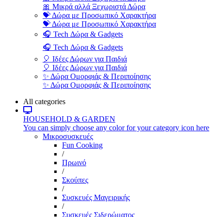
🎀 Μικρά αλλά Ξεχωριστά Δώρα
💝 Δώρα με Προσωπικό Χαρακτήρα
💝 Δώρα με Προσωπικό Χαρακτήρα
🎧 Tech Δώρα & Gadgets
🎧 Tech Δώρα & Gadgets
🎈 Ιδέες Δώρων για Παιδιά
🎈 Ιδέες Δώρων για Παιδιά
✨ Δώρα Ομορφιάς & Περιποίησης
✨ Δώρα Ομορφιάς & Περιποίησης
All categories
HOUSEHOLD & GARDEN
You can simply choose any color for your category icon here
Μικροσυσκευές
Fun Cooking
/
Πρωινό
/
Σκούπες
/
Συσκευές Μαγειρικής
/
Συσκευές Σιδερώματος