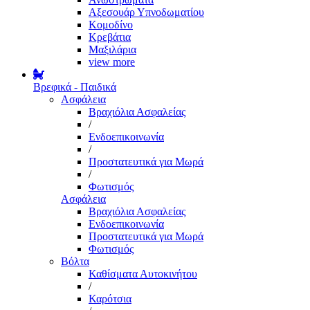
Αξεσουάρ Υπνοδωματίου
Κομοδίνο
Κρεβάτια
Μαξιλάρια
view more
Βρεφικά - Παιδικά
Ασφάλεια
Βραχιόλια Ασφαλείας
/
Ενδοεπικοινωνία
/
Προστατευτικά για Μωρά
/
Φωτισμός
Ασφάλεια
Βραχιόλια Ασφαλείας
Ενδοεπικοινωνία
Προστατευτικά για Μωρά
Φωτισμός
Βόλτα
Καθίσματα Αυτοκινήτου
/
Καρότσια