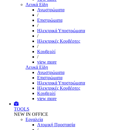
Λευκά Είδη
Ανωστρώματα
/
Επιστρώματα
/
Ηλεκτρικά Υποστρώματα
/
Ηλεκτρικές Κουβέρτες
/
Κουβερλί
/
view more
Λευκά Είδη
Ανωστρώματα
Επιστρώματα
Ηλεκτρικά Υποστρώματα
Ηλεκτρικές Κουβέρτες
Κουβερλί
view more
TOOLS
NEW IN OFFICE
Εργαλεία
Aτομική Προστασία
/