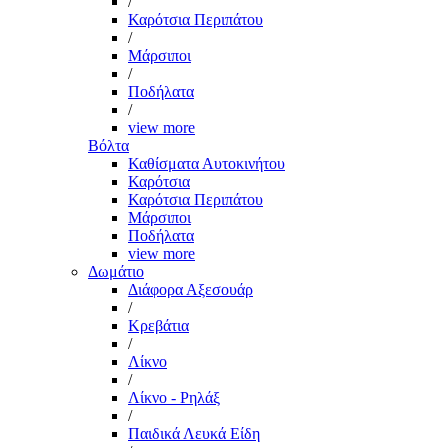
/
Καρότσια Περιπάτου
/
Μάρσιποι
/
Ποδήλατα
/
view more
Βόλτα
Καθίσματα Αυτοκινήτου
Καρότσια
Καρότσια Περιπάτου
Μάρσιποι
Ποδήλατα
view more
Δωμάτιο
Διάφορα Αξεσουάρ
/
Κρεβάτια
/
Λίκνο
/
Λίκνο - Ρηλάξ
/
Παιδικά Λευκά Είδη