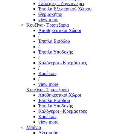
Γλάστρες - Ζαρντινιέρες
Έπιπλα Εξωτερικού Χώρου
Θερμοκήπια
view more
Κουζίνα - Τραπεζαρία
Αποθηκευτικοί Χώροι
/
Έπιπλα Εισόδου
/
Έπιπλα Υποδοχής
/
Καλόγεροι - Κρεμάστρες
/
Καρέκλες
/
view more
Κουζίνα - Τραπεζαρία
Αποθηκευτικοί Χώροι
Έπιπλα Εισόδου
Έπιπλα Υποδοχής
Καλόγεροι - Κρεμάστρες
Καρέκλες
view more
Μπάνιο
Αξεσουάρ