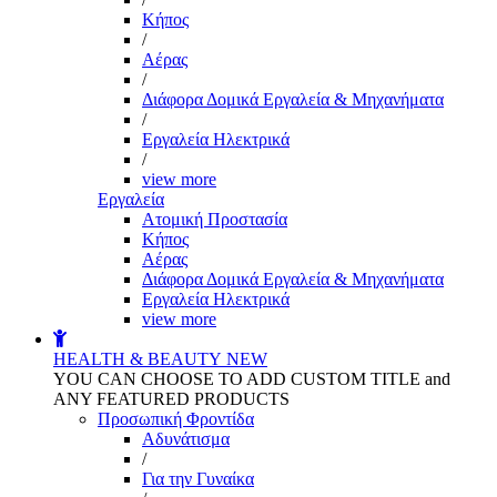
Kήπος
/
Αέρας
/
Διάφορα Δομικά Εργαλεία & Μηχανήματα
/
Εργαλεία Ηλεκτρικά
/
view more
Εργαλεία
Aτομική Προστασία
Kήπος
Αέρας
Διάφορα Δομικά Εργαλεία & Μηχανήματα
Εργαλεία Ηλεκτρικά
view more
HEALTH & BEAUTY
NEW
YOU CAN CHOOSE TO ADD CUSTOM TITLE and
ANY FEATURED PRODUCTS
Προσωπική Φροντίδα
Αδυνάτισμα
/
Για την Γυναίκα