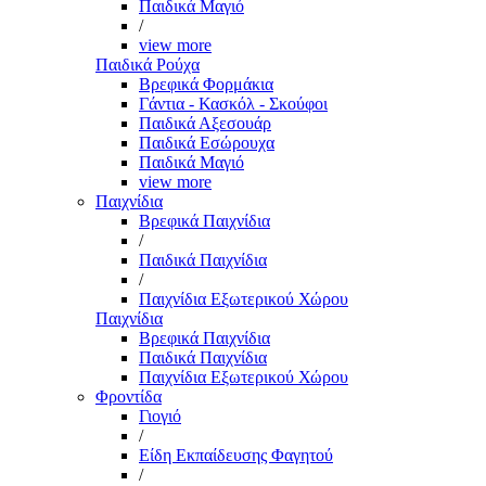
Παιδικά Μαγιό
/
view more
Παιδικά Ρούχα
Βρεφικά Φορμάκια
Γάντια - Κασκόλ - Σκούφοι
Παιδικά Αξεσουάρ
Παιδικά Εσώρουχα
Παιδικά Μαγιό
view more
Παιχνίδια
Βρεφικά Παιχνίδια
/
Παιδικά Παιχνίδια
/
Παιχνίδια Εξωτερικού Χώρου
Παιχνίδια
Βρεφικά Παιχνίδια
Παιδικά Παιχνίδια
Παιχνίδια Εξωτερικού Χώρου
Φροντίδα
Γιογιό
/
Είδη Εκπαίδευσης Φαγητού
/