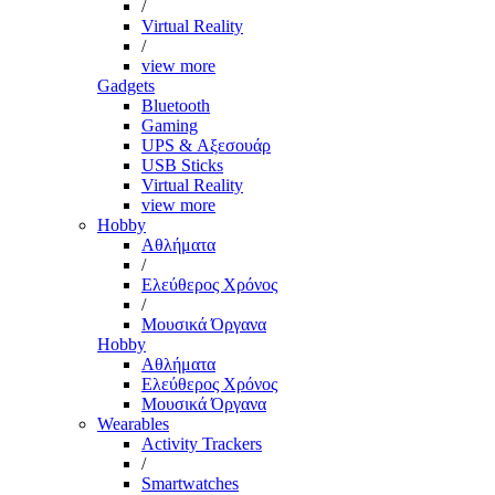
/
Virtual Reality
/
view more
Gadgets
Bluetooth
Gaming
UPS & Αξεσουάρ
USB Sticks
Virtual Reality
view more
Hobby
Αθλήματα
/
Ελεύθερος Χρόνος
/
Μουσικά Όργανα
Hobby
Αθλήματα
Ελεύθερος Χρόνος
Μουσικά Όργανα
Wearables
Activity Trackers
/
Smartwatches