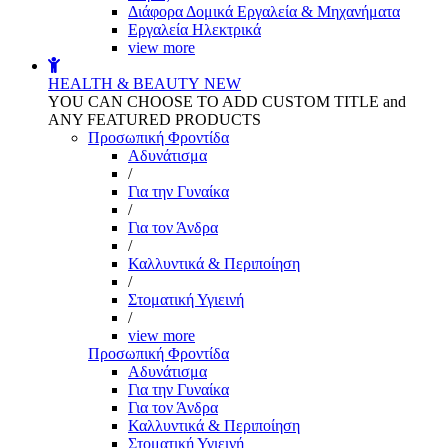
Διάφορα Δομικά Εργαλεία & Μηχανήματα
Εργαλεία Ηλεκτρικά
view more
HEALTH & BEAUTY
NEW
YOU CAN CHOOSE TO ADD CUSTOM TITLE and
ANY FEATURED PRODUCTS
Προσωπική Φροντίδα
Αδυνάτισμα
/
Για την Γυναίκα
/
Για τον Άνδρα
/
Καλλυντικά & Περιποίηση
/
Στοματική Υγιεινή
/
view more
Προσωπική Φροντίδα
Αδυνάτισμα
Για την Γυναίκα
Για τον Άνδρα
Καλλυντικά & Περιποίηση
Στοματική Υγιεινή