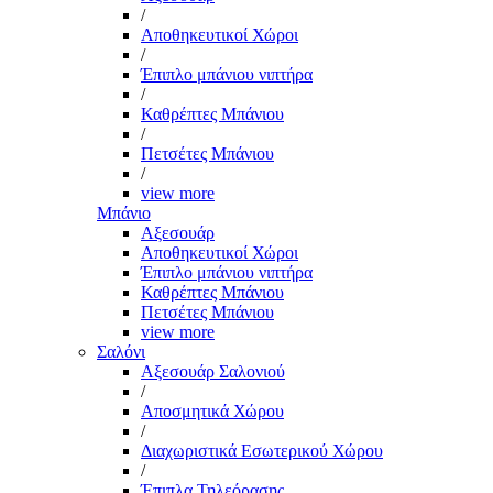
/
Αποθηκευτικοί Χώροι
/
Έπιπλο μπάνιου νιπτήρα
/
Καθρέπτες Μπάνιου
/
Πετσέτες Μπάνιου
/
view more
Μπάνιο
Αξεσουάρ
Αποθηκευτικοί Χώροι
Έπιπλο μπάνιου νιπτήρα
Καθρέπτες Μπάνιου
Πετσέτες Μπάνιου
view more
Σαλόνι
Αξεσουάρ Σαλονιού
/
Αποσμητικά Χώρου
/
Διαχωριστικά Εσωτερικού Χώρου
/
Έπιπλα Τηλεόρασης