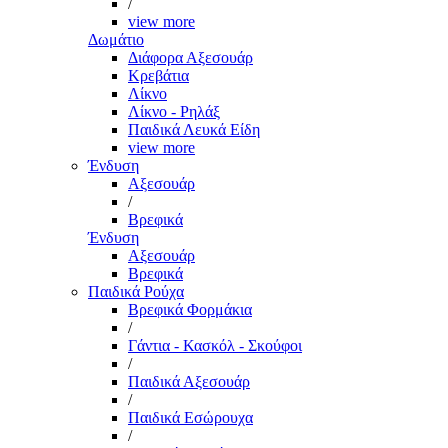
/
view more
Δωμάτιο
Διάφορα Αξεσουάρ
Κρεβάτια
Λίκνο
Λίκνο - Ρηλάξ
Παιδικά Λευκά Είδη
view more
Ένδυση
Αξεσουάρ
/
Βρεφικά
Ένδυση
Αξεσουάρ
Βρεφικά
Παιδικά Ρούχα
Βρεφικά Φορμάκια
/
Γάντια - Κασκόλ - Σκούφοι
/
Παιδικά Αξεσουάρ
/
Παιδικά Εσώρουχα
/