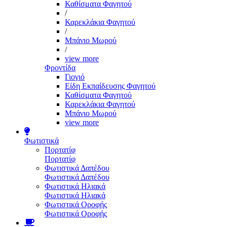
Καθίσματα Φαγητού
/
Καρεκλάκια Φαγητού
/
Μπάνιο Μωρού
/
view more
Φροντίδα
Γιογιό
Είδη Εκπαίδευσης Φαγητού
Καθίσματα Φαγητού
Καρεκλάκια Φαγητού
Μπάνιο Μωρού
view more
Φωτιστικά
Πορτατίφ
Πορτατίφ
Φωτιστικά Δαπέδου
Φωτιστικά Δαπέδου
Φωτιστικά Ηλιακά
Φωτιστικά Ηλιακά
Φωτιστικά Οροφής
Φωτιστικά Οροφής