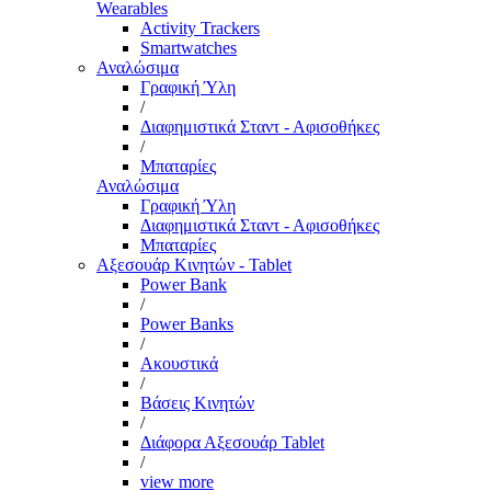
Wearables
Activity Trackers
Smartwatches
Αναλώσιμα
Γραφική Ύλη
/
Διαφημιστικά Σταντ - Αφισοθήκες
/
Μπαταρίες
Αναλώσιμα
Γραφική Ύλη
Διαφημιστικά Σταντ - Αφισοθήκες
Μπαταρίες
Αξεσουάρ Κινητών - Tablet
Power Bank
/
Power Banks
/
Ακουστικά
/
Βάσεις Κινητών
/
Διάφορα Αξεσουάρ Tablet
/
view more