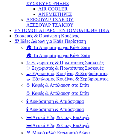
ΣΥΣΚΕΥΕΣ ΨΗΞΗΣ
AIR COOLER
ΑΝΕΜΙΣΤΗΡΕΣ
ΑΞΕΣΟΥΑΡ ΤΖΑΚΙΟΥ
ΑΞΕΣΟΥΑΡ ΤΖΑΚΙΟΥ
ΕΝΤΟΜΟΠΑΓΙΔΕΣ - ΕΝΤΟΜΟΑΠΩΘΗΤΙΚΑ
Συσκευές & Οργάνωση Κουζίνας
🎁 Ιδέες Δώρων για Κάθε Περίσταση
🏠 Τα Απαραίτητα για Κάθε Σπίτι
🏠 Τα Απαραίτητα για Κάθε Σπίτι
✨ Ξεχωριστές & Πρωτότυπες Συσκευές
✨ Ξεχωριστές & Πρωτότυπες Συσκευές
🍳 Εξοπλισμός Κουζίνας & Σερβιρίσματος
🍳 Εξοπλισμός Κουζίνας & Σερβιρίσματος
☕ Καφές & Απόλαυση στο Σπίτι
☕ Καφές & Απόλαυση στο Σπίτι
🕯️ Διακόσμηση & Ατμόσφαιρα
🕯️ Διακόσμηση & Ατμόσφαιρα
🛏️ Λευκά Είδη & Cozy Επιλογές
🛏️ Λευκά Είδη & Cozy Επιλογές
🎀 Μικρά αλλά Ξεχωριστά Δώρα