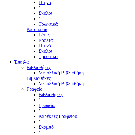
Πτηνά
/
Σκύλοι
/
Τρωκτικά
Κατοικίδια
Γάτες
Ερπετά
Πτηνά
Σκύλοι
Τρωκτικά
Έπιπλα
Βιβλιοθήκες
Μεταλλική Βιβλιοθήκη
Βιβλιοθήκες
Μεταλλική Βιβλιοθήκη
Γραφείο
Βιβλιοθήκες
/
Γραφεία
/
Καρέκλες Γραφείου
/
Σκαμπό
/