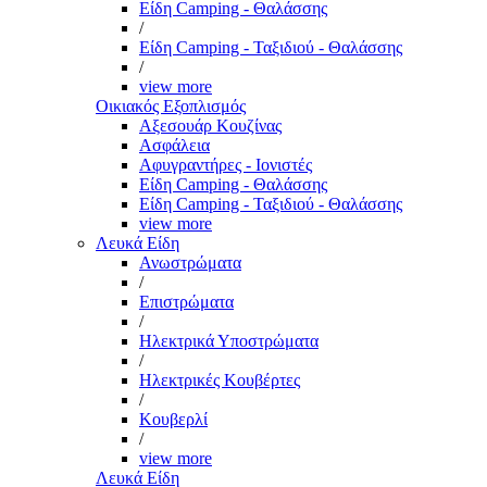
Είδη Camping - Θαλάσσης
/
Είδη Camping - Ταξιδιού - Θαλάσσης
/
view more
Οικιακός Εξοπλισμός
Αξεσουάρ Κουζίνας
Ασφάλεια
Αφυγραντήρες - Ιονιστές
Είδη Camping - Θαλάσσης
Είδη Camping - Ταξιδιού - Θαλάσσης
view more
Λευκά Είδη
Ανωστρώματα
/
Επιστρώματα
/
Ηλεκτρικά Υποστρώματα
/
Ηλεκτρικές Κουβέρτες
/
Κουβερλί
/
view more
Λευκά Είδη