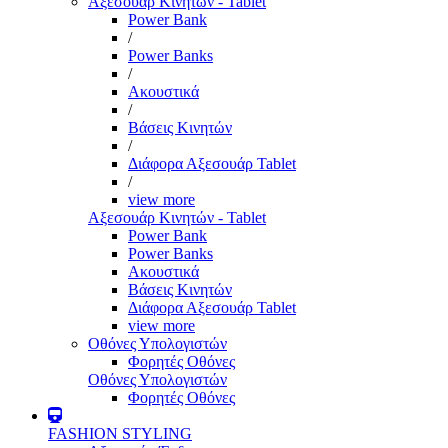
Αξεσουάρ Κινητών - Tablet
Power Bank
/
Power Banks
/
Ακουστικά
/
Βάσεις Κινητών
/
Διάφορα Αξεσουάρ Tablet
/
view more
Αξεσουάρ Κινητών - Tablet
Power Bank
Power Banks
Ακουστικά
Βάσεις Κινητών
Διάφορα Αξεσουάρ Tablet
view more
Οθόνες Υπολογιστών
Φορητές Οθόνες
Οθόνες Υπολογιστών
Φορητές Οθόνες
FASHION STYLING