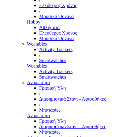
Ελεύθερος Χρόνος
/
Μουσικά Όργανα
Hobby
Αθλήματα
Ελεύθερος Χρόνος
Μουσικά Όργανα
Wearables
Activity Trackers
/
Smartwatches
Wearables
Activity Trackers
Smartwatches
Αναλώσιμα
Γραφική Ύλη
/
Διαφημιστικά Σταντ - Αφισοθήκες
/
Μπαταρίες
Αναλώσιμα
Γραφική Ύλη
Διαφημιστικά Σταντ - Αφισοθήκες
Μπαταρίες