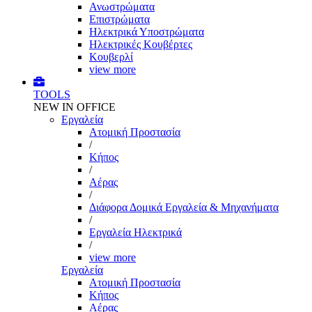
Ανωστρώματα
Επιστρώματα
Ηλεκτρικά Υποστρώματα
Ηλεκτρικές Κουβέρτες
Κουβερλί
view more
TOOLS
NEW IN OFFICE
Εργαλεία
Aτομική Προστασία
/
Kήπος
/
Αέρας
/
Διάφορα Δομικά Εργαλεία & Μηχανήματα
/
Εργαλεία Ηλεκτρικά
/
view more
Εργαλεία
Aτομική Προστασία
Kήπος
Αέρας