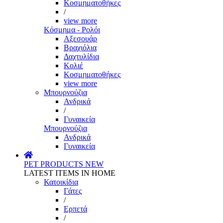
Κοσμηματοθήκες
/
view more
Κόσμημα - Ρολόι
Αξεσουάρ
Βραχιόλια
Δαχτυλίδια
Κολιέ
Κοσμηματοθήκες
view more
Μπουρνούζια
Ανδρικά
/
Γυναικεία
Μπουρνούζια
Ανδρικά
Γυναικεία
PET PRODUCTS
NEW
LATEST ITEMS IN HOME
Κατοικίδια
Γάτες
/
Ερπετά
/