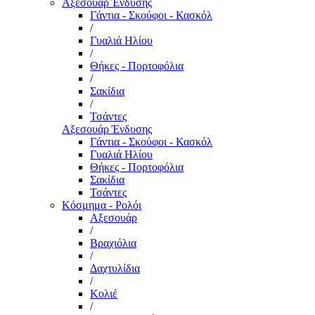
Αξεσουάρ Ένδυσης
Γάντια - Σκούφοι - Κασκόλ
/
Γυαλιά Ηλίου
/
Θήκες - Πορτοφόλια
/
Σακίδια
/
Τσάντες
Αξεσουάρ Ένδυσης
Γάντια - Σκούφοι - Κασκόλ
Γυαλιά Ηλίου
Θήκες - Πορτοφόλια
Σακίδια
Τσάντες
Κόσμημα - Ρολόι
Αξεσουάρ
/
Βραχιόλια
/
Δαχτυλίδια
/
Κολιέ
/