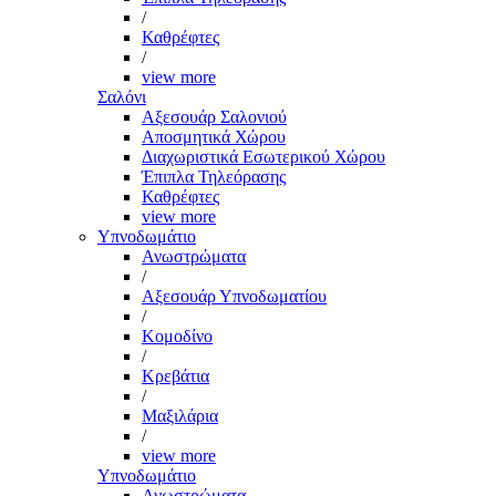
/
Καθρέφτες
/
view more
Σαλόνι
Αξεσουάρ Σαλονιού
Αποσμητικά Χώρου
Διαχωριστικά Εσωτερικού Χώρου
Έπιπλα Τηλεόρασης
Καθρέφτες
view more
Υπνοδωμάτιο
Ανωστρώματα
/
Αξεσουάρ Υπνοδωματίου
/
Κομοδίνο
/
Κρεβάτια
/
Μαξιλάρια
/
view more
Υπνοδωμάτιο
Ανωστρώματα