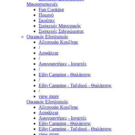
Μικροσυσκευές
Fun Cooking
Πρωινό
Σκούπες
Συσκευές Μαγειρικής
Συσκευές Σιδερώματος
Οικιακός Εξοπλισμός
Αξεσουάρ Κουζίνας
/
Ασφάλεια
/
Αφυγραντήρες - Ιονιστές
/
Είδη Camping - Θαλάσσης
/
Είδη Camping - Ταξιδιού - Θαλάσσης
/
view more
Οικιακός Εξοπλισμός
Αξεσουάρ Κουζίνας
Ασφάλεια
Αφυγραντήρες - Ιονιστές
Είδη Camping - Θαλάσσης
Είδη Camping - Ταξιδιού - Θαλάσσης
view more