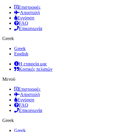
Επιστροφές
Αποστολή
Εγγύηση
FAQ
Επικοινωνία
Greek
Greek
English
Η εταιρεία μας
Κριτικές πελατών
Μενού
Επιστροφές
Αποστολή
Εγγύηση
FAQ
Επικοινωνία
Greek
Greek