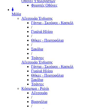
Οθόνες Υπολογιστών
Φορητές Οθόνες
Μόδα
Αξεσουάρ Ένδυσης
Γάντια - Σκούφοι - Κασκόλ
/
Γυαλιά Ηλίου
/
Θήκες - Πορτοφόλια
/
Σακίδια
/
Τσάντες
Αξεσουάρ Ένδυσης
Γάντια - Σκούφοι - Κασκόλ
Γυαλιά Ηλίου
Θήκες - Πορτοφόλια
Σακίδια
Τσάντες
Κόσμημα - Ρολόι
Αξεσουάρ
/
Βραχιόλια
/