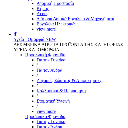
Aτομική Προστασία
Kήπος
Αέρας
Διάφορα Δομικά Εργαλεία & Μηχανήματα
Εργαλεία Ηλεκτρικά
view more
Υγεία - Ομορφιά
NEW
ΔΕΣ ΜΕΡΙΚΑ ΑΠΌ ΤΑ ΠΡΟΪΌΝΤΑ ΤΗΣ ΚΑΤΗΓΟΡΙΑΣ
ΥΓΕΙΑ ΚΑΙ ΟΜΟΡΦΙΑ
Προσωπική Φροντίδα
Για την Γυναίκα
/
Για τον Άνδρα
/
Ζυγαριές Σώματος & Λιπομετρητές
/
Καλλυντικά & Περιποίηση
/
Στοματική Υγιεινή
/
view more
Προσωπική Φροντίδα
Για την Γυναίκα
Για τον Άνδρα