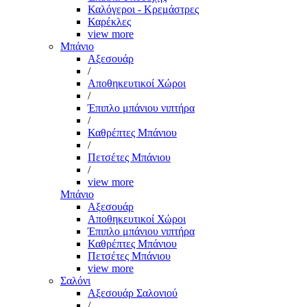
Καλόγεροι - Κρεμάστρες
Καρέκλες
view more
Μπάνιο
Αξεσουάρ
/
Αποθηκευτικοί Χώροι
/
Έπιπλο μπάνιου νιπτήρα
/
Καθρέπτες Μπάνιου
/
Πετσέτες Μπάνιου
/
view more
Μπάνιο
Αξεσουάρ
Αποθηκευτικοί Χώροι
Έπιπλο μπάνιου νιπτήρα
Καθρέπτες Μπάνιου
Πετσέτες Μπάνιου
view more
Σαλόνι
Αξεσουάρ Σαλονιού
/