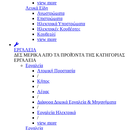
view more
Λευκά Είδη
Ανωστρώματα
Επιστρώματα
Ηλεκτρικά Υποστρώματα
Ηλεκτρικές Κουβέρτες
Κουβερλί
view more
ΕΡΓΑΛΕΙΑ
ΔΕΣ ΜΕΡΙΚΑ ΑΠΌ ΤΑ ΠΡΟΪΌΝΤΑ ΤΗΣ ΚΑΤΗΓΟΡΙΑΣ
ΕΡΓΑΛΕΙΑ
Εργαλεία
Aτομική Προστασία
/
Kήπος
/
Αέρας
/
Διάφορα Δομικά Εργαλεία & Μηχανήματα
/
Εργαλεία Ηλεκτρικά
/
view more
Εργαλεία