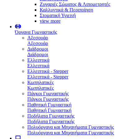
Ζυγαριές Σώματος & Λιπομετρητές
Καλλυντικά & Περιποίηση
Στοματική Υγιεινή
view more
Όργανα Γυμναστικής
Αξεσουάρ
Αξεσουάρ
Διάδρομοι
Διάδρομοι
Ελλειπτικά
Ελλειπτικά
Ελλειπτικά - Stepper
Ελλειπτικά - Stepper
Κωπηλατικές
Κωπηλατικές
Πάγκοι Γυμναστικής
Πάγκοι Γυμναστικής
Παθητική Γυμναστική
Παθητική Γυμναστική
Ποδήλατα Γυμναστικής
Ποδήλατα Γυμναστικής
Πολυόργανα και Μηχανήματα Γυμναστικής
Πολυόργανα και Μηχανήματα Γυμναστικής