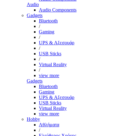
Audio
Audio Components
Gadgets
Bluetooth
/
Gaming
/
UPS & Αξεσουάρ
/
USB Sticks
/
Virtual Reality
/
view more
Gadgets
Bluetooth
Gaming
UPS & Αξεσουάρ
USB Sticks
Virtual Reality
view more
Hobby
Αθλήματα
/
Ελεύθερος Χρόνος