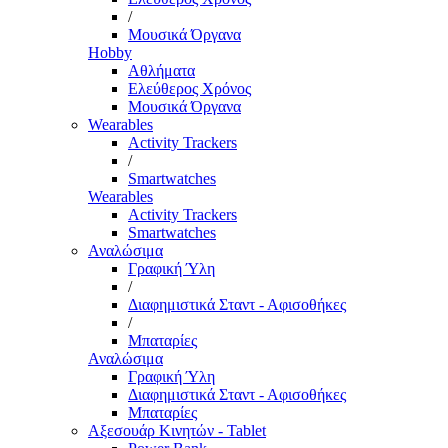
/
Μουσικά Όργανα
Hobby
Αθλήματα
Ελεύθερος Χρόνος
Μουσικά Όργανα
Wearables
Activity Trackers
/
Smartwatches
Wearables
Activity Trackers
Smartwatches
Αναλώσιμα
Γραφική Ύλη
/
Διαφημιστικά Σταντ - Αφισοθήκες
/
Μπαταρίες
Αναλώσιμα
Γραφική Ύλη
Διαφημιστικά Σταντ - Αφισοθήκες
Μπαταρίες
Αξεσουάρ Κινητών - Tablet