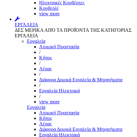
Ηλεκτρικές Κουβέρτες
Κουβερλί
view more
ΕΡΓΑΛΕΙΑ
ΔΕΣ ΜΕΡΙΚΑ ΑΠΌ ΤΑ ΠΡΟΪΌΝΤΑ ΤΗΣ ΚΑΤΗΓΟΡΙΑΣ
ΕΡΓΑΛΕΙΑ
Εργαλεία
Aτομική Προστασία
/
Kήπος
/
Αέρας
/
Διάφορα Δομικά Εργαλεία & Μηχανήματα
/
Εργαλεία Ηλεκτρικά
/
view more
Εργαλεία
Aτομική Προστασία
Kήπος
Αέρας
Διάφορα Δομικά Εργαλεία & Μηχανήματα
Εργαλεία Ηλεκτρικά