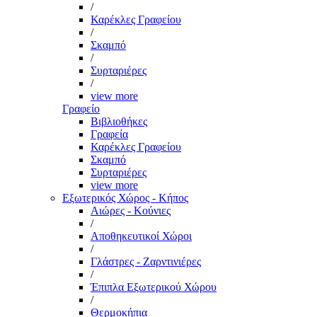
/
Καρέκλες Γραφείου
/
Σκαμπό
/
Συρταριέρες
/
view more
Γραφείο
Βιβλιοθήκες
Γραφεία
Καρέκλες Γραφείου
Σκαμπό
Συρταριέρες
view more
Εξωτερικός Χώρος - Κήπος
Αιώρες - Κούνιες
/
Αποθηκευτικοί Χώροι
/
Γλάστρες - Ζαρντινιέρες
/
Έπιπλα Εξωτερικού Χώρου
/
Θερμοκήπια