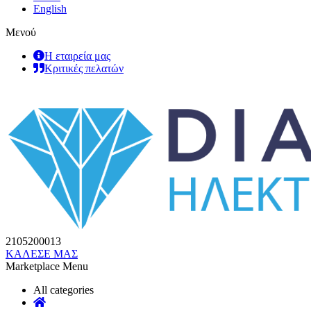
English
Μενού
Η εταιρεία μας
Κριτικές πελατών
2105200013
ΚΑΛΕΣΕ ΜΑΣ
Marketplace Menu
All categories