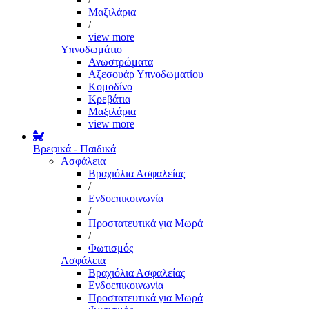
Μαξιλάρια
/
view more
Υπνοδωμάτιο
Ανωστρώματα
Αξεσουάρ Υπνοδωματίου
Κομοδίνο
Κρεβάτια
Μαξιλάρια
view more
Βρεφικά - Παιδικά
Ασφάλεια
Βραχιόλια Ασφαλείας
/
Ενδοεπικοινωνία
/
Προστατευτικά για Μωρά
/
Φωτισμός
Ασφάλεια
Βραχιόλια Ασφαλείας
Ενδοεπικοινωνία
Προστατευτικά για Μωρά