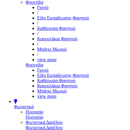
Φροντίδα
Γιογιό
/
Είδη Εκπαίδευσης Φαγητού
/
Καθίσματα Φαγητού
/
Καρεκλάκια Φαγητού
/
Μπάνιο Μωρού
/
view more
Φροντίδα
Γιογιό
Είδη Εκπαίδευσης Φαγητού
Καθίσματα Φαγητού
Καρεκλάκια Φαγητού
Μπάνιο Μωρού
view more
Φωτιστικά
Πορτατίφ
Πορτατίφ
Φωτιστικά Δαπέδου
Φωτιστικά Δαπέδου