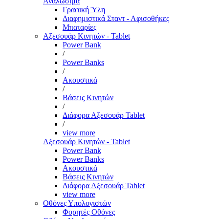
Αναλώσιμα
Γραφική Ύλη
Διαφημιστικά Σταντ - Αφισοθήκες
Μπαταρίες
Αξεσουάρ Κινητών - Tablet
Power Bank
/
Power Banks
/
Ακουστικά
/
Βάσεις Κινητών
/
Διάφορα Αξεσουάρ Tablet
/
view more
Αξεσουάρ Κινητών - Tablet
Power Bank
Power Banks
Ακουστικά
Βάσεις Κινητών
Διάφορα Αξεσουάρ Tablet
view more
Οθόνες Υπολογιστών
Φορητές Οθόνες