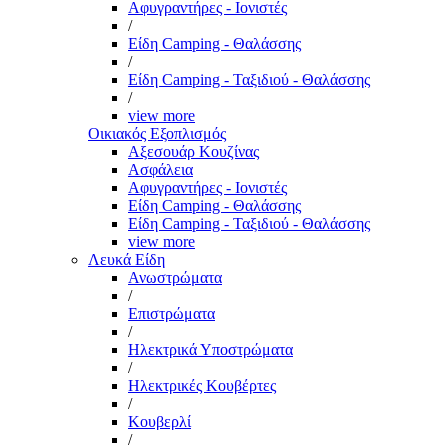
Αφυγραντήρες - Ιονιστές
/
Είδη Camping - Θαλάσσης
/
Είδη Camping - Ταξιδιού - Θαλάσσης
/
view more
Οικιακός Εξοπλισμός
Αξεσουάρ Κουζίνας
Ασφάλεια
Αφυγραντήρες - Ιονιστές
Είδη Camping - Θαλάσσης
Είδη Camping - Ταξιδιού - Θαλάσσης
view more
Λευκά Είδη
Ανωστρώματα
/
Επιστρώματα
/
Ηλεκτρικά Υποστρώματα
/
Ηλεκτρικές Κουβέρτες
/
Κουβερλί
/