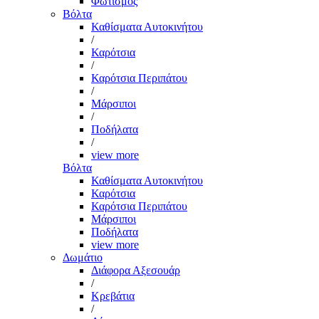
Φωτισμός
Βόλτα
Καθίσματα Αυτοκινήτου
/
Καρότσια
/
Καρότσια Περιπάτου
/
Μάρσιποι
/
Ποδήλατα
/
view more
Βόλτα
Καθίσματα Αυτοκινήτου
Καρότσια
Καρότσια Περιπάτου
Μάρσιποι
Ποδήλατα
view more
Δωμάτιο
Διάφορα Αξεσουάρ
/
Κρεβάτια
/