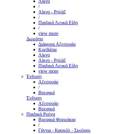
Λίκνο
/
Λίκνο - Ρηλάξ
/
Παιδικά Λευκά Είδη
/
view more
Δωμάτιο
Διάφορα Αξεσουάρ
Κρεβάτια
Λίκνο
Λίκνο - Ρηλάξ
Παιδικά Λευκά Είδη
view more
Ένδυση
Αξεσουάρ
/
Βρεφικά
Ένδυση
Αξεσουάρ
Βρεφικά
Παιδικά Ρούχα
Βρεφικά Φορμάκια
/
Γάντια - Κασκόλ - Σκούφοι