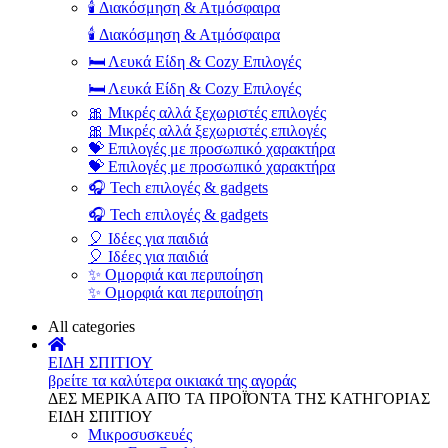
🕯️ Διακόσμηση & Ατμόσφαιρα
🕯️ Διακόσμηση & Ατμόσφαιρα
🛏️ Λευκά Είδη & Cozy Επιλογές
🛏️ Λευκά Είδη & Cozy Επιλογές
🎀 Μικρές αλλά ξεχωριστές επιλογές
🎀 Μικρές αλλά ξεχωριστές επιλογές
💝 Επιλογές με προσωπικό χαρακτήρα
💝 Επιλογές με προσωπικό χαρακτήρα
🎧 Tech επιλογές & gadgets
🎧 Tech επιλογές & gadgets
🎈 Ιδέες για παιδιά
🎈 Ιδέες για παιδιά
✨ Ομορφιά και περιποίηση
✨ Ομορφιά και περιποίηση
All categories
ΕΙΔΗ ΣΠΙΤΙΟΥ
βρείτε τα καλύτερα οικιακά της αγοράς
ΔΕΣ ΜΕΡΙΚΑ ΑΠΌ ΤΑ ΠΡΟΪΌΝΤΑ ΤΗΣ ΚΑΤΗΓΟΡΙΑΣ
ΕΙΔΗ ΣΠΙΤΙΟΥ
Μικροσυσκευές