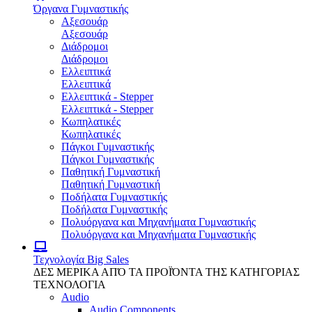
Όργανα Γυμναστικής
Αξεσουάρ
Αξεσουάρ
Διάδρομοι
Διάδρομοι
Ελλειπτικά
Ελλειπτικά
Ελλειπτικά - Stepper
Ελλειπτικά - Stepper
Κωπηλατικές
Κωπηλατικές
Πάγκοι Γυμναστικής
Πάγκοι Γυμναστικής
Παθητική Γυμναστική
Παθητική Γυμναστική
Ποδήλατα Γυμναστικής
Ποδήλατα Γυμναστικής
Πολυόργανα και Μηχανήματα Γυμναστικής
Πολυόργανα και Μηχανήματα Γυμναστικής
Τεχνολογία
Big Sales
ΔΕΣ ΜΕΡΙΚΑ ΑΠΌ ΤΑ ΠΡΟΪΌΝΤΑ ΤΗΣ ΚΑΤΗΓΟΡΙΑΣ
ΤΕΧΝΟΛΟΓΙΑ
Audio
Audio Components