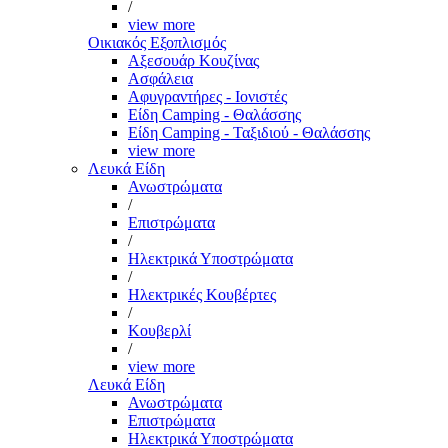
/
view more
Οικιακός Εξοπλισμός
Αξεσουάρ Κουζίνας
Ασφάλεια
Αφυγραντήρες - Ιονιστές
Είδη Camping - Θαλάσσης
Είδη Camping - Ταξιδιού - Θαλάσσης
view more
Λευκά Είδη
Ανωστρώματα
/
Επιστρώματα
/
Ηλεκτρικά Υποστρώματα
/
Ηλεκτρικές Κουβέρτες
/
Κουβερλί
/
view more
Λευκά Είδη
Ανωστρώματα
Επιστρώματα
Ηλεκτρικά Υποστρώματα