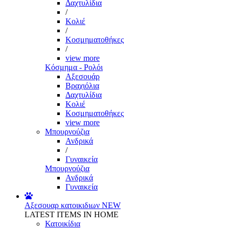
Δαχτυλίδια
/
Κολιέ
/
Κοσμηματοθήκες
/
view more
Κόσμημα - Ρολόι
Αξεσουάρ
Βραχιόλια
Δαχτυλίδια
Κολιέ
Κοσμηματοθήκες
view more
Μπουρνούζια
Ανδρικά
/
Γυναικεία
Μπουρνούζια
Ανδρικά
Γυναικεία
Αξεσουαρ κατοικιδιων
NEW
LATEST ITEMS IN HOME
Κατοικίδια