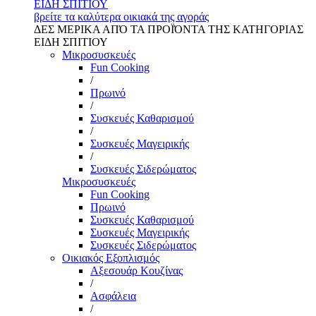
ΕΙΔΗ ΣΠΙΤΙΟΥ
βρείτε τα καλύτερα οικιακά της αγοράς
ΔΕΣ ΜΕΡΙΚΑ ΑΠΌ ΤΑ ΠΡΟΪΌΝΤΑ ΤΗΣ ΚΑΤΗΓΟΡΙΑΣ
ΕΙΔΗ ΣΠΙΤΙΟΥ
Μικροσυσκευές
Fun Cooking
/
Πρωινό
/
Συσκευές Καθαρισμού
/
Συσκευές Μαγειρικής
/
Συσκευές Σιδερώματος
Μικροσυσκευές
Fun Cooking
Πρωινό
Συσκευές Καθαρισμού
Συσκευές Μαγειρικής
Συσκευές Σιδερώματος
Οικιακός Εξοπλισμός
Αξεσουάρ Κουζίνας
/
Ασφάλεια
/