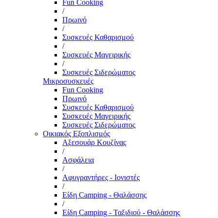
Fun Cooking
/
Πρωινό
/
Συσκευές Καθαρισμού
/
Συσκευές Μαγειρικής
/
Συσκευές Σιδερώματος
Μικροσυσκευές
Fun Cooking
Πρωινό
Συσκευές Καθαρισμού
Συσκευές Μαγειρικής
Συσκευές Σιδερώματος
Οικιακός Εξοπλισμός
Αξεσουάρ Κουζίνας
/
Ασφάλεια
/
Αφυγραντήρες - Ιονιστές
/
Είδη Camping - Θαλάσσης
/
Είδη Camping - Ταξιδιού - Θαλάσσης