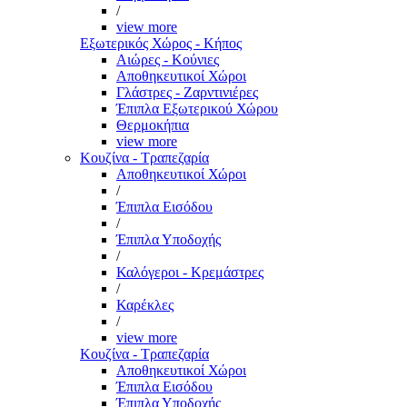
/
view more
Εξωτερικός Χώρος - Κήπος
Αιώρες - Κούνιες
Αποθηκευτικοί Χώροι
Γλάστρες - Ζαρντινιέρες
Έπιπλα Εξωτερικού Χώρου
Θερμοκήπια
view more
Κουζίνα - Τραπεζαρία
Αποθηκευτικοί Χώροι
/
Έπιπλα Εισόδου
/
Έπιπλα Υποδοχής
/
Καλόγεροι - Κρεμάστρες
/
Καρέκλες
/
view more
Κουζίνα - Τραπεζαρία
Αποθηκευτικοί Χώροι
Έπιπλα Εισόδου
Έπιπλα Υποδοχής