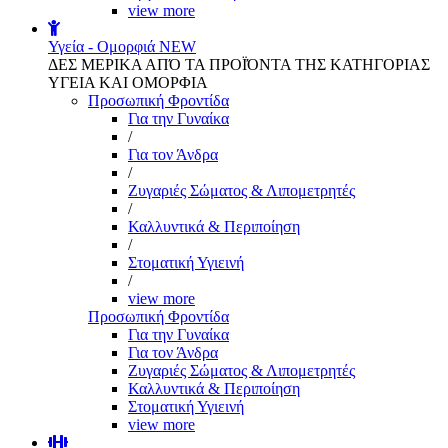
view more
Υγεία - Ομορφιά
NEW
ΔΕΣ ΜΕΡΙΚΑ ΑΠΌ ΤΑ ΠΡΟΪΌΝΤΑ ΤΗΣ ΚΑΤΗΓΟΡΙΑΣ
ΥΓΕΙΑ ΚΑΙ ΟΜΟΡΦΙΑ
Προσωπική Φροντίδα
Για την Γυναίκα
/
Για τον Άνδρα
/
Ζυγαριές Σώματος & Λιπομετρητές
/
Καλλυντικά & Περιποίηση
/
Στοματική Υγιεινή
/
view more
Προσωπική Φροντίδα
Για την Γυναίκα
Για τον Άνδρα
Ζυγαριές Σώματος & Λιπομετρητές
Καλλυντικά & Περιποίηση
Στοματική Υγιεινή
view more