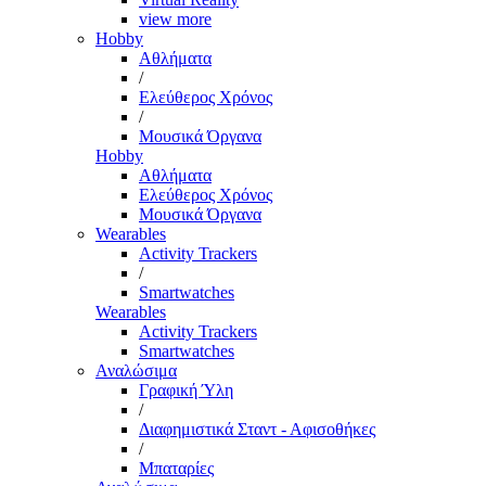
view more
Hobby
Αθλήματα
/
Ελεύθερος Χρόνος
/
Μουσικά Όργανα
Hobby
Αθλήματα
Ελεύθερος Χρόνος
Μουσικά Όργανα
Wearables
Activity Trackers
/
Smartwatches
Wearables
Activity Trackers
Smartwatches
Αναλώσιμα
Γραφική Ύλη
/
Διαφημιστικά Σταντ - Αφισοθήκες
/
Μπαταρίες