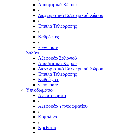
Αποσμητικά Χώρου
/
Διαχωριστικά Εσωτερικού Χώρου
/
Έπιπλα Τηλεόρασης
/
Καθρέφτες
/
view more
Σαλόνι
Αξεσουάρ Σαλονιού
Αποσμητικά Χώρου
Διαχωριστικά Εσωτερικού Χώρου
Έπιπλα Τηλεόρασης
Καθρέφτες
view more
Υπνοδωμάτιο
Ανωστρώματα
/
Αξεσουάρ Υπνοδωματίου
/
Κομοδίνο
/
Κρεβάτια
/