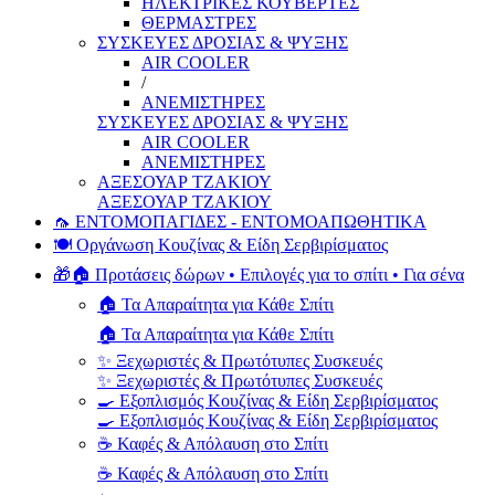
ΗΛΕΚΤΡΙΚΕΣ ΚΟΥΒΕΡΤΕΣ
ΘΕΡΜΑΣΤΡΕΣ
ΣΥΣΚΕΥΕΣ ΔΡΟΣΙΑΣ & ΨΥΞΗΣ
AIR COOLER
/
ΑΝΕΜΙΣΤΗΡΕΣ
ΣΥΣΚΕΥΕΣ ΔΡΟΣΙΑΣ & ΨΥΞΗΣ
AIR COOLER
ΑΝΕΜΙΣΤΗΡΕΣ
ΑΞΕΣΟΥΑΡ ΤΖΑΚΙΟΥ
ΑΞΕΣΟΥΑΡ ΤΖΑΚΙΟΥ
🦟 ΕΝΤΟΜΟΠΑΓΙΔΕΣ - ΕΝΤΟΜΟΑΠΩΘΗΤΙΚΑ
🍽️ Οργάνωση Κουζίνας & Είδη Σερβιρίσματος
🎁🏠 Προτάσεις δώρων • Επιλογές για το σπίτι • Για σένα
🏠 Τα Απαραίτητα για Κάθε Σπίτι
🏠 Τα Απαραίτητα για Κάθε Σπίτι
✨ Ξεχωριστές & Πρωτότυπες Συσκευές
✨ Ξεχωριστές & Πρωτότυπες Συσκευές
🍳 Εξοπλισμός Κουζίνας & Είδη Σερβιρίσματος
🍳 Εξοπλισμός Κουζίνας & Είδη Σερβιρίσματος
☕ Καφές & Απόλαυση στο Σπίτι
☕ Καφές & Απόλαυση στο Σπίτι