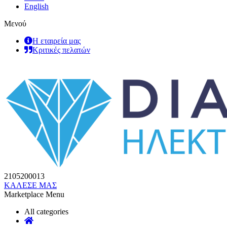
English
Μενού
Η εταιρεία μας
Κριτικές πελατών
2105200013
ΚΑΛΕΣΕ ΜΑΣ
Marketplace Menu
All categories