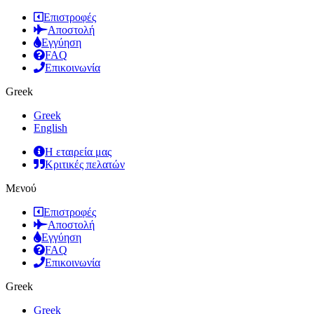
Επιστροφές
Αποστολή
Εγγύηση
FAQ
Επικοινωνία
Greek
Greek
English
Η εταιρεία μας
Κριτικές πελατών
Μενού
Επιστροφές
Αποστολή
Εγγύηση
FAQ
Επικοινωνία
Greek
Greek