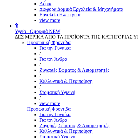
Αέρας
Διάφορα Δομικά Εργαλεία & Μηχανήματα
Εργαλεία Ηλεκτρικά
view more
Υγεία - Ομορφιά
NEW
ΔΕΣ ΜΕΡΙΚΑ ΑΠΌ ΤΑ ΠΡΟΪΌΝΤΑ ΤΗΣ ΚΑΤΗΓΟΡΙΑΣ Υ
Προσωπική Φροντίδα
Για την Γυναίκα
/
Για τον Άνδρα
/
Ζυγαριές Σώματος & Λιπομετρητές
/
Καλλυντικά & Περιποίηση
/
Στοματική Υγιεινή
/
view more
Προσωπική Φροντίδα
Για την Γυναίκα
Για τον Άνδρα
Ζυγαριές Σώματος & Λιπομετρητές
Καλλυντικά & Περιποίηση
Στοματική Υγιεινή