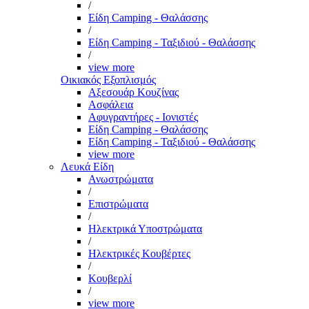
/
Είδη Camping - Θαλάσσης
/
Είδη Camping - Ταξιδιού - Θαλάσσης
/
view more
Οικιακός Εξοπλισμός
Αξεσουάρ Κουζίνας
Ασφάλεια
Αφυγραντήρες - Ιονιστές
Είδη Camping - Θαλάσσης
Είδη Camping - Ταξιδιού - Θαλάσσης
view more
Λευκά Είδη
Ανωστρώματα
/
Επιστρώματα
/
Ηλεκτρικά Υποστρώματα
/
Ηλεκτρικές Κουβέρτες
/
Κουβερλί
/
view more