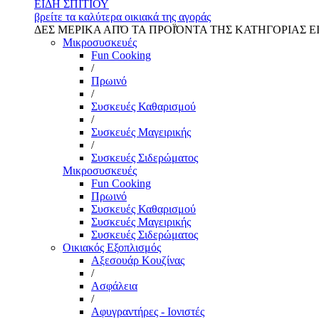
ΕΙΔΗ ΣΠΙΤΙΟΥ
βρείτε τα καλύτερα οικιακά της αγοράς
ΔΕΣ ΜΕΡΙΚΑ ΑΠΌ ΤΑ ΠΡΟΪΌΝΤΑ ΤΗΣ ΚΑΤΗΓΟΡΙΑΣ Ε
Μικροσυσκευές
Fun Cooking
/
Πρωινό
/
Συσκευές Καθαρισμού
/
Συσκευές Μαγειρικής
/
Συσκευές Σιδερώματος
Μικροσυσκευές
Fun Cooking
Πρωινό
Συσκευές Καθαρισμού
Συσκευές Μαγειρικής
Συσκευές Σιδερώματος
Οικιακός Εξοπλισμός
Αξεσουάρ Κουζίνας
/
Ασφάλεια
/
Αφυγραντήρες - Ιονιστές