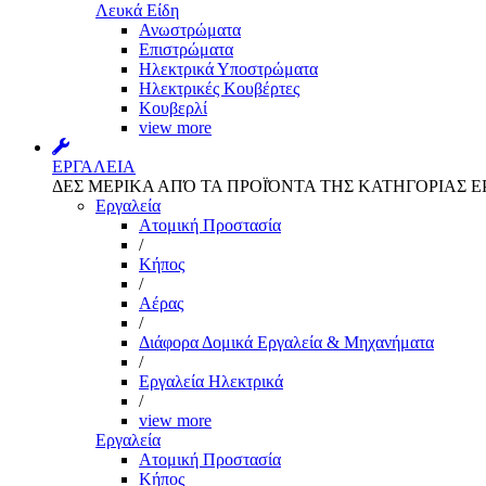
Λευκά Είδη
Ανωστρώματα
Επιστρώματα
Ηλεκτρικά Υποστρώματα
Ηλεκτρικές Κουβέρτες
Κουβερλί
view more
ΕΡΓΑΛΕΙΑ
ΔΕΣ ΜΕΡΙΚΑ ΑΠΌ ΤΑ ΠΡΟΪΌΝΤΑ ΤΗΣ ΚΑΤΗΓΟΡΙΑΣ Ε
Εργαλεία
Aτομική Προστασία
/
Kήπος
/
Αέρας
/
Διάφορα Δομικά Εργαλεία & Μηχανήματα
/
Εργαλεία Ηλεκτρικά
/
view more
Εργαλεία
Aτομική Προστασία
Kήπος