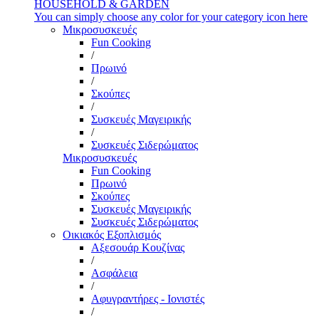
HOUSEHOLD & GARDEN
You can simply choose any color for your category icon here
Μικροσυσκευές
Fun Cooking
/
Πρωινό
/
Σκούπες
/
Συσκευές Μαγειρικής
/
Συσκευές Σιδερώματος
Μικροσυσκευές
Fun Cooking
Πρωινό
Σκούπες
Συσκευές Μαγειρικής
Συσκευές Σιδερώματος
Οικιακός Εξοπλισμός
Αξεσουάρ Κουζίνας
/
Ασφάλεια
/
Αφυγραντήρες - Ιονιστές
/