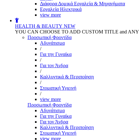
Διάφορα Δομικά Εργαλεία & Μηχανήματα
Εργαλεία Ηλεκτρικά
view more
HEALTH & BEAUTY
NEW
YOU CAN CHOOSE TO ADD CUSTOM TITLE and AN
Προσωπική Φροντίδα
Αδυνάτισμα
/
Για την Γυναίκα
/
Για τον Άνδρα
/
Καλλυντικά & Περιποίηση
/
Στοματική Υγιεινή
/
view more
Προσωπική Φροντίδα
Αδυνάτισμα
Για την Γυναίκα
Για τον Άνδρα
Καλλυντικά & Περιποίηση
Στοματική Υγιεινή
view more