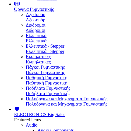
Όργανα Γυμναστικής
Αξεσουάρ
Αξεσουάρ
Διάδρομοι
Διάδρομοι
Ελλειπτικά
Ελλειπτικά
Ελλειπτικά - Stepper
Ελλειπτικά - Stepper
Κωπηλατικές
Κωπηλατικές
Πάγκοι Γυμναστικής
Πάγκοι Γυμναστικής
Παθητική Γυμναστική
Παθητική Γυμναστική
Ποδήλατα Γυμναστικής
Ποδήλατα Γυμναστικής
Πολυόργανα και Μηχανήματα Γυμναστικής
Πολυόργανα και Μηχανήματα Γυμναστικής
ELECTRONICS
Big Sales
Featured items
Audio
Audio Components