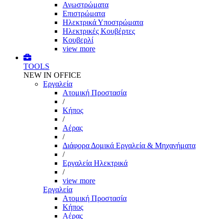
Ανωστρώματα
Επιστρώματα
Ηλεκτρικά Υποστρώματα
Ηλεκτρικές Κουβέρτες
Κουβερλί
view more
TOOLS
NEW IN OFFICE
Εργαλεία
Aτομική Προστασία
/
Kήπος
/
Αέρας
/
Διάφορα Δομικά Εργαλεία & Μηχανήματα
/
Εργαλεία Ηλεκτρικά
/
view more
Εργαλεία
Aτομική Προστασία
Kήπος
Αέρας