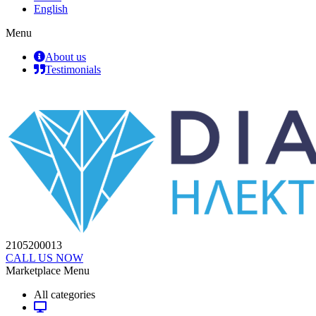
English
Menu
About us
Testimonials
2105200013
CALL US NOW
Marketplace Menu
All categories