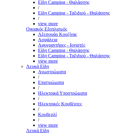
Είδη Camping - Θαλάσσης
/
Είδη Camping - Ταξιδιού - Θαλάσσης
/
view more
Οικιακός Εξοπλισμός
Αξεσουάρ Κουζίνας
Ασφάλεια
Αφυγραντήρες - Ιονιστές
Είδη Camping - Θαλάσσης
Είδη Camping - Ταξιδιού - Θαλάσσης
view more
Λευκά Είδη
Ανωστρώματα
/
Επιστρώματα
/
Ηλεκτρικά Υποστρώματα
/
Ηλεκτρικές Κουβέρτες
/
Κουβερλί
/
view more
Λευκά Είδη