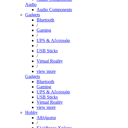
Audio
Audio Components
Gadgets
Bluetooth
/
Gaming
/
UPS & Αξεσουάρ
/
USB Sticks
/
Virtual Reality
/
view more
Gadgets
Bluetooth
Gaming
UPS & Αξεσουάρ
USB Sticks
Virtual Reality
view more
Hobby
Αθλήματα
/
Ελεύθερος Χρόνος