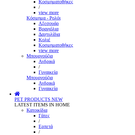
Κοσμηματοθήκες
/
view more
Κόσμημα - Ρολόι
Αξεσουάρ
Βραχιόλια
Δαχτυλίδια
Κολιέ
Κοσμηματοθήκες
view more
Μπουρνούζια
Ανδρικά
/
Γυναικεία
Μπουρνούζια
Ανδρικά
Γυναικεία
PET PRODUCTS
NEW
LATEST ITEMS IN HOME
Κατοικίδια
Γάτες
/
Ερπετά
/