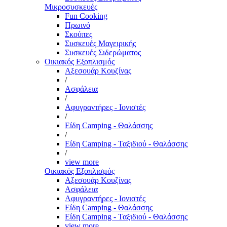
Μικροσυσκευές
Fun Cooking
Πρωινό
Σκούπες
Συσκευές Μαγειρικής
Συσκευές Σιδερώματος
Οικιακός Εξοπλισμός
Αξεσουάρ Κουζίνας
/
Ασφάλεια
/
Αφυγραντήρες - Ιονιστές
/
Είδη Camping - Θαλάσσης
/
Είδη Camping - Ταξιδιού - Θαλάσσης
/
view more
Οικιακός Εξοπλισμός
Αξεσουάρ Κουζίνας
Ασφάλεια
Αφυγραντήρες - Ιονιστές
Είδη Camping - Θαλάσσης
Είδη Camping - Ταξιδιού - Θαλάσσης
view more