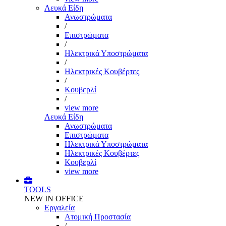
Λευκά Είδη
Ανωστρώματα
/
Επιστρώματα
/
Ηλεκτρικά Υποστρώματα
/
Ηλεκτρικές Κουβέρτες
/
Κουβερλί
/
view more
Λευκά Είδη
Ανωστρώματα
Επιστρώματα
Ηλεκτρικά Υποστρώματα
Ηλεκτρικές Κουβέρτες
Κουβερλί
view more
TOOLS
NEW IN OFFICE
Εργαλεία
Aτομική Προστασία
/