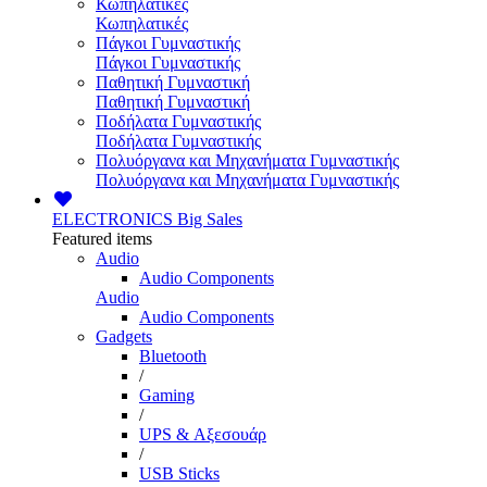
Κωπηλατικές
Κωπηλατικές
Πάγκοι Γυμναστικής
Πάγκοι Γυμναστικής
Παθητική Γυμναστική
Παθητική Γυμναστική
Ποδήλατα Γυμναστικής
Ποδήλατα Γυμναστικής
Πολυόργανα και Μηχανήματα Γυμναστικής
Πολυόργανα και Μηχανήματα Γυμναστικής
ELECTRONICS
Big Sales
Featured items
Audio
Audio Components
Audio
Audio Components
Gadgets
Bluetooth
/
Gaming
/
UPS & Αξεσουάρ
/
USB Sticks