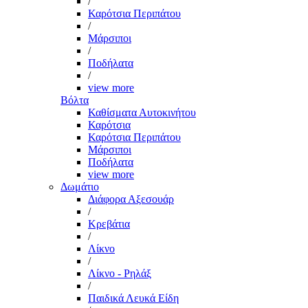
/
Καρότσια Περιπάτου
/
Μάρσιποι
/
Ποδήλατα
/
view more
Βόλτα
Καθίσματα Αυτοκινήτου
Καρότσια
Καρότσια Περιπάτου
Μάρσιποι
Ποδήλατα
view more
Δωμάτιο
Διάφορα Αξεσουάρ
/
Κρεβάτια
/
Λίκνο
/
Λίκνο - Ρηλάξ
/
Παιδικά Λευκά Είδη