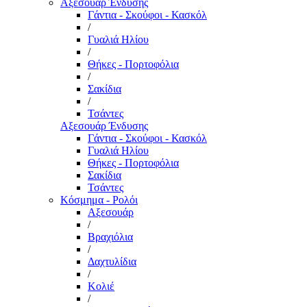
Αξεσουάρ Ένδυσης
Γάντια - Σκούφοι - Κασκόλ
/
Γυαλιά Ηλίου
/
Θήκες - Πορτοφόλια
/
Σακίδια
/
Τσάντες
Αξεσουάρ Ένδυσης
Γάντια - Σκούφοι - Κασκόλ
Γυαλιά Ηλίου
Θήκες - Πορτοφόλια
Σακίδια
Τσάντες
Κόσμημα - Ρολόι
Αξεσουάρ
/
Βραχιόλια
/
Δαχτυλίδια
/
Κολιέ
/