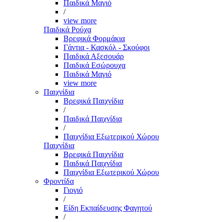
Παιδικά Μαγιό
/
view more
Παιδικά Ρούχα
Βρεφικά Φορμάκια
Γάντια - Κασκόλ - Σκούφοι
Παιδικά Αξεσουάρ
Παιδικά Εσώρουχα
Παιδικά Μαγιό
view more
Παιχνίδια
Βρεφικά Παιχνίδια
/
Παιδικά Παιχνίδια
/
Παιχνίδια Εξωτερικού Χώρου
Παιχνίδια
Βρεφικά Παιχνίδια
Παιδικά Παιχνίδια
Παιχνίδια Εξωτερικού Χώρου
Φροντίδα
Γιογιό
/
Είδη Εκπαίδευσης Φαγητού
/