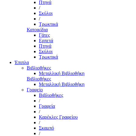
Πτηνά
/
Σκύλοι
/
Τρωκτικά
Κατοικίδια
Γάτες
Ερπετά
Πτηνά
Σκύλοι
Τρωκτικά
Έπιπλα
Βιβλιοθήκες
Μεταλλική Βιβλιοθήκη
Βιβλιοθήκες
Μεταλλική Βιβλιοθήκη
Γραφείο
Βιβλιοθήκες
/
Γραφεία
/
Καρέκλες Γραφείου
/
Σκαμπό
/