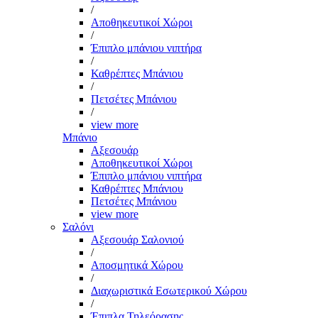
/
Αποθηκευτικοί Χώροι
/
Έπιπλο μπάνιου νιπτήρα
/
Καθρέπτες Μπάνιου
/
Πετσέτες Μπάνιου
/
view more
Μπάνιο
Αξεσουάρ
Αποθηκευτικοί Χώροι
Έπιπλο μπάνιου νιπτήρα
Καθρέπτες Μπάνιου
Πετσέτες Μπάνιου
view more
Σαλόνι
Αξεσουάρ Σαλονιού
/
Αποσμητικά Χώρου
/
Διαχωριστικά Εσωτερικού Χώρου
/
Έπιπλα Τηλεόρασης