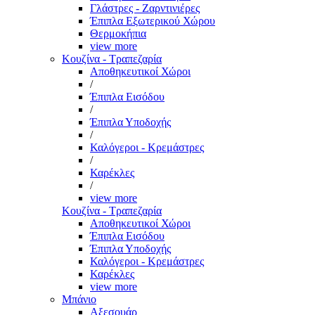
Γλάστρες - Ζαρντινιέρες
Έπιπλα Εξωτερικού Χώρου
Θερμοκήπια
view more
Κουζίνα - Τραπεζαρία
Αποθηκευτικοί Χώροι
/
Έπιπλα Εισόδου
/
Έπιπλα Υποδοχής
/
Καλόγεροι - Κρεμάστρες
/
Καρέκλες
/
view more
Κουζίνα - Τραπεζαρία
Αποθηκευτικοί Χώροι
Έπιπλα Εισόδου
Έπιπλα Υποδοχής
Καλόγεροι - Κρεμάστρες
Καρέκλες
view more
Μπάνιο
Αξεσουάρ