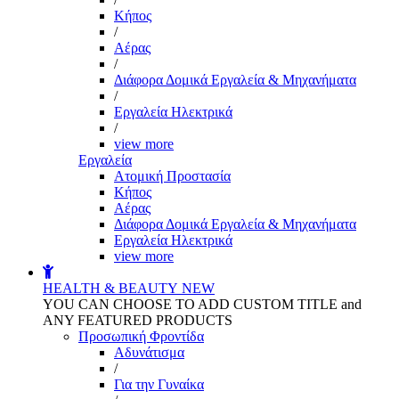
Kήπος
/
Αέρας
/
Διάφορα Δομικά Εργαλεία & Μηχανήματα
/
Εργαλεία Ηλεκτρικά
/
view more
Εργαλεία
Aτομική Προστασία
Kήπος
Αέρας
Διάφορα Δομικά Εργαλεία & Μηχανήματα
Εργαλεία Ηλεκτρικά
view more
HEALTH & BEAUTY
NEW
YOU CAN CHOOSE TO ADD CUSTOM TITLE and
ANY FEATURED PRODUCTS
Προσωπική Φροντίδα
Αδυνάτισμα
/
Για την Γυναίκα