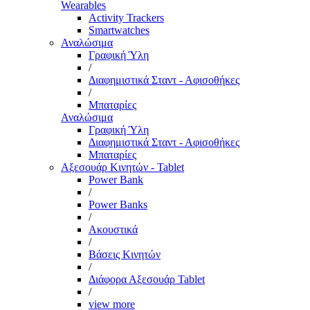
Wearables
Activity Trackers
Smartwatches
Αναλώσιμα
Γραφική Ύλη
/
Διαφημιστικά Σταντ - Αφισοθήκες
/
Μπαταρίες
Αναλώσιμα
Γραφική Ύλη
Διαφημιστικά Σταντ - Αφισοθήκες
Μπαταρίες
Αξεσουάρ Κινητών - Tablet
Power Bank
/
Power Banks
/
Ακουστικά
/
Βάσεις Κινητών
/
Διάφορα Αξεσουάρ Tablet
/
view more