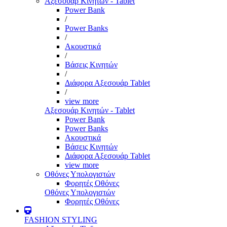
Αξεσουάρ Κινητών - Tablet
Power Bank
/
Power Banks
/
Ακουστικά
/
Βάσεις Κινητών
/
Διάφορα Αξεσουάρ Tablet
/
view more
Αξεσουάρ Κινητών - Tablet
Power Bank
Power Banks
Ακουστικά
Βάσεις Κινητών
Διάφορα Αξεσουάρ Tablet
view more
Οθόνες Υπολογιστών
Φορητές Οθόνες
Οθόνες Υπολογιστών
Φορητές Οθόνες
FASHION STYLING