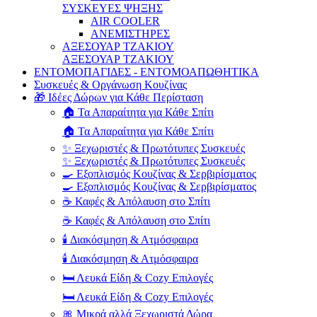
ΣΥΣΚΕΥΕΣ ΨΗΞΗΣ
AIR COOLER
ΑΝΕΜΙΣΤΗΡΕΣ
ΑΞΕΣΟΥΑΡ ΤΖΑΚΙΟΥ
ΑΞΕΣΟΥΑΡ ΤΖΑΚΙΟΥ
ΕΝΤΟΜΟΠΑΓΙΔΕΣ - ΕΝΤΟΜΟΑΠΩΘΗΤΙΚΑ
Συσκευές & Οργάνωση Κουζίνας
🎁 Ιδέες Δώρων για Κάθε Περίσταση
🏠 Τα Απαραίτητα για Κάθε Σπίτι
🏠 Τα Απαραίτητα για Κάθε Σπίτι
✨ Ξεχωριστές & Πρωτότυπες Συσκευές
✨ Ξεχωριστές & Πρωτότυπες Συσκευές
🍳 Εξοπλισμός Κουζίνας & Σερβιρίσματος
🍳 Εξοπλισμός Κουζίνας & Σερβιρίσματος
☕ Καφές & Απόλαυση στο Σπίτι
☕ Καφές & Απόλαυση στο Σπίτι
🕯️ Διακόσμηση & Ατμόσφαιρα
🕯️ Διακόσμηση & Ατμόσφαιρα
🛏️ Λευκά Είδη & Cozy Επιλογές
🛏️ Λευκά Είδη & Cozy Επιλογές
🎀 Μικρά αλλά Ξεχωριστά Δώρα