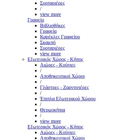
Συρταριέρες
/
view more
Γραφείο
Βιβλιοθήκες
Γραφεία
Καρέκλες Γραφείου
Σκαμπό
Συρταριέρες
view more
Εξωτερικός Χώρος - Κήπος
Αιώρες - Κούνιες
/
Αποθηκευτικοί Χώροι
/
Γλάστρες - Ζαρντινιέρες
/
Έπιπλα Εξωτερικού Χώρου
/
Θερμοκήπια
/
view more
Εξωτερικός Χώρος - Κήπος
Αιώρες - Κούνιες
Αποθηκευτικοί Χώροι