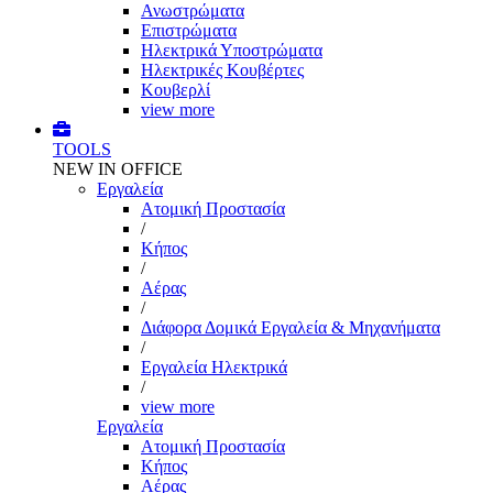
Ανωστρώματα
Επιστρώματα
Ηλεκτρικά Υποστρώματα
Ηλεκτρικές Κουβέρτες
Κουβερλί
view more
TOOLS
NEW IN OFFICE
Εργαλεία
Aτομική Προστασία
/
Kήπος
/
Αέρας
/
Διάφορα Δομικά Εργαλεία & Μηχανήματα
/
Εργαλεία Ηλεκτρικά
/
view more
Εργαλεία
Aτομική Προστασία
Kήπος
Αέρας