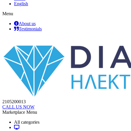
English
Menu
About us
Testimonials
2105200013
CALL US NOW
Marketplace Menu
All categories