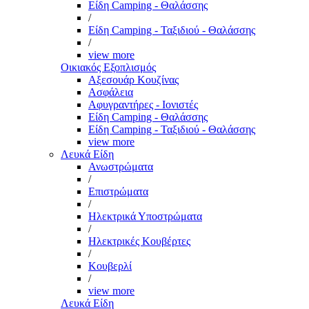
Είδη Camping - Θαλάσσης
/
Είδη Camping - Ταξιδιού - Θαλάσσης
/
view more
Οικιακός Εξοπλισμός
Αξεσουάρ Κουζίνας
Ασφάλεια
Αφυγραντήρες - Ιονιστές
Είδη Camping - Θαλάσσης
Είδη Camping - Ταξιδιού - Θαλάσσης
view more
Λευκά Είδη
Ανωστρώματα
/
Επιστρώματα
/
Ηλεκτρικά Υποστρώματα
/
Ηλεκτρικές Κουβέρτες
/
Κουβερλί
/
view more
Λευκά Είδη