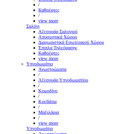
/
Καθρέφτες
/
view more
Σαλόνι
Αξεσουάρ Σαλονιού
Αποσμητικά Χώρου
Διαχωριστικά Εσωτερικού Χώρου
Έπιπλα Τηλεόρασης
Καθρέφτες
view more
Υπνοδωμάτιο
Ανωστρώματα
/
Αξεσουάρ Υπνοδωματίου
/
Κομοδίνο
/
Κρεβάτια
/
Μαξιλάρια
/
view more
Υπνοδωμάτιο
Ανωστρώματα