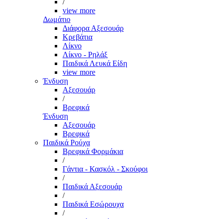
/
view more
Δωμάτιο
Διάφορα Αξεσουάρ
Κρεβάτια
Λίκνο
Λίκνο - Ρηλάξ
Παιδικά Λευκά Είδη
view more
Ένδυση
Αξεσουάρ
/
Βρεφικά
Ένδυση
Αξεσουάρ
Βρεφικά
Παιδικά Ρούχα
Βρεφικά Φορμάκια
/
Γάντια - Κασκόλ - Σκούφοι
/
Παιδικά Αξεσουάρ
/
Παιδικά Εσώρουχα
/