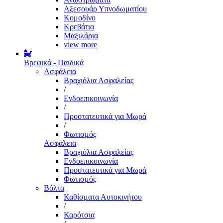
Αξεσουάρ Υπνοδωματίου
Κομοδίνο
Κρεβάτια
Μαξιλάρια
view more
Βρεφικά - Παιδικά
Ασφάλεια
Βραχιόλια Ασφαλείας
/
Ενδοεπικοινωνία
/
Προστατευτικά για Μωρά
/
Φωτισμός
Ασφάλεια
Βραχιόλια Ασφαλείας
Ενδοεπικοινωνία
Προστατευτικά για Μωρά
Φωτισμός
Βόλτα
Καθίσματα Αυτοκινήτου
/
Καρότσια