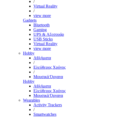
/
Virtual Reality
/
view more
Gadgets
Bluetooth
Gaming
UPS & Αξεσουάρ
USB Sticks
Virtual Reality
view more
Hobby
Αθλήματα
/
Ελεύθερος Χρόνος
/
Μουσικά Όργανα
Hobby
Αθλήματα
Ελεύθερος Χρόνος
Μουσικά Όργανα
Wearables
Activity Trackers
/
Smartwatches