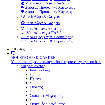
🎀 Μικρά αλλά Ξεχωριστά Δώρα
💝 Δώρα με Προσωπικό Χαρακτήρα
💝 Δώρα με Προσωπικό Χαρακτήρα
🎧 Tech Δώρα & Gadgets
🎧 Tech Δώρα & Gadgets
🎈 Ιδέες Δώρων για Παιδιά
🎈 Ιδέες Δώρων για Παιδιά
✨ Δώρα Ομορφιάς & Περιποίησης
✨ Δώρα Ομορφιάς & Περιποίησης
All categories
HOUSEHOLD & GARDEN
You can simply choose any color for your category icon here
Μικροσυσκευές
Fun Cooking
/
Πρωινό
/
Σκούπες
/
Συσκευές Μαγειρικής
/
Συσκευές Σιδερώματος