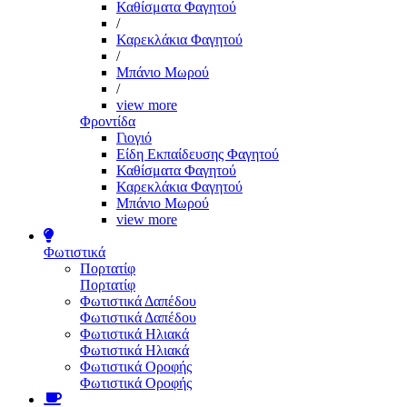
Καθίσματα Φαγητού
/
Καρεκλάκια Φαγητού
/
Μπάνιο Μωρού
/
view more
Φροντίδα
Γιογιό
Είδη Εκπαίδευσης Φαγητού
Καθίσματα Φαγητού
Καρεκλάκια Φαγητού
Μπάνιο Μωρού
view more
Φωτιστικά
Πορτατίφ
Πορτατίφ
Φωτιστικά Δαπέδου
Φωτιστικά Δαπέδου
Φωτιστικά Ηλιακά
Φωτιστικά Ηλιακά
Φωτιστικά Οροφής
Φωτιστικά Οροφής