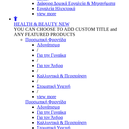
Διάφορα Δομικά Εργαλεία & Μηχανήματα
Εργαλεία Ηλεκτρικά
view more
HEALTH & BEAUTY
NEW
YOU CAN CHOOSE TO ADD CUSTOM TITLE and
ANY FEATURED PRODUCTS
Προσωπική Φροντίδα
Αδυνάτισμα
/
Για την Γυναίκα
/
Για τον Άνδρα
/
Καλλυντικά & Περιποίηση
/
Στοματική Υγιεινή
/
view more
Προσωπική Φροντίδα
Αδυνάτισμα
Για την Γυναίκα
Για τον Άνδρα
Καλλυντικά & Περιποίηση
Στοματική Υγιεινή