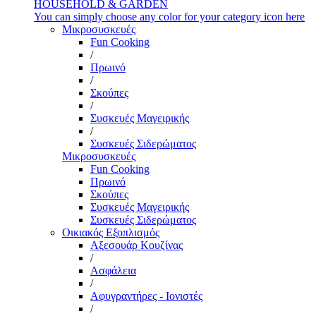
HOUSEHOLD & GARDEN
You can simply choose any color for your category icon here
Μικροσυσκευές
Fun Cooking
/
Πρωινό
/
Σκούπες
/
Συσκευές Μαγειρικής
/
Συσκευές Σιδερώματος
Μικροσυσκευές
Fun Cooking
Πρωινό
Σκούπες
Συσκευές Μαγειρικής
Συσκευές Σιδερώματος
Οικιακός Εξοπλισμός
Αξεσουάρ Κουζίνας
/
Ασφάλεια
/
Αφυγραντήρες - Ιονιστές
/