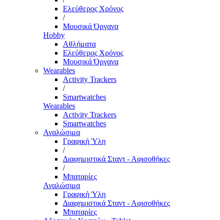
Ελεύθερος Χρόνος
/
Μουσικά Όργανα
Hobby
Αθλήματα
Ελεύθερος Χρόνος
Μουσικά Όργανα
Wearables
Activity Trackers
/
Smartwatches
Wearables
Activity Trackers
Smartwatches
Αναλώσιμα
Γραφική Ύλη
/
Διαφημιστικά Σταντ - Αφισοθήκες
/
Μπαταρίες
Αναλώσιμα
Γραφική Ύλη
Διαφημιστικά Σταντ - Αφισοθήκες
Μπαταρίες