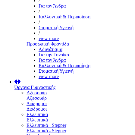
/
Για τον Άνδρα
/
Καλλυντικά & Περιποίηση
/
Στοματική Υγιεινή
/
view more
Προσωπική Φροντίδα
Αδυνάτισμα
Για την Γυναίκα
Για τον Άνδρα
Καλλυντικά & Περιποίηση
Στοματική Υγιεινή
view more
Όργανα Γυμναστικής
Αξεσουάρ
Αξεσουάρ
Διάδρομοι
Διάδρομοι
Ελλειπτικά
Ελλειπτικά
Ελλειπτικά - Stepper
Ελλειπτικά - Stepper