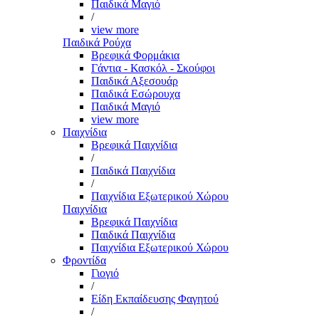
Παιδικά Μαγιό
/
view more
Παιδικά Ρούχα
Βρεφικά Φορμάκια
Γάντια - Κασκόλ - Σκούφοι
Παιδικά Αξεσουάρ
Παιδικά Εσώρουχα
Παιδικά Μαγιό
view more
Παιχνίδια
Βρεφικά Παιχνίδια
/
Παιδικά Παιχνίδια
/
Παιχνίδια Εξωτερικού Χώρου
Παιχνίδια
Βρεφικά Παιχνίδια
Παιδικά Παιχνίδια
Παιχνίδια Εξωτερικού Χώρου
Φροντίδα
Γιογιό
/
Είδη Εκπαίδευσης Φαγητού
/