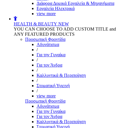
Διάφορα Δομικά Εργαλεία & Μηχανήματα
Εργαλεία Ηλεκτρικά
view more
HEALTH & BEAUTY
NEW
YOU CAN CHOOSE TO ADD CUSTOM TITLE and
ANY FEATURED PRODUCTS
Προσωπική Φροντίδα
Αδυνάτισμα
/
Για την Γυναίκα
/
Για τον Άνδρα
/
Καλλυντικά & Περιποίηση
/
Στοματική Υγιεινή
/
view more
Προσωπική Φροντίδα
Αδυνάτισμα
Για την Γυναίκα
Για τον Άνδρα
Καλλυντικά & Περιποίηση
Στοματική Υγιεινή