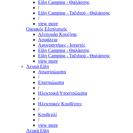
Είδη Camping - Θαλάσσης
/
Είδη Camping - Ταξιδιού - Θαλάσσης
/
view more
Οικιακός Εξοπλισμός
Αξεσουάρ Κουζίνας
Ασφάλεια
Αφυγραντήρες - Ιονιστές
Είδη Camping - Θαλάσσης
Είδη Camping - Ταξιδιού - Θαλάσσης
view more
Λευκά Είδη
Ανωστρώματα
/
Επιστρώματα
/
Ηλεκτρικά Υποστρώματα
/
Ηλεκτρικές Κουβέρτες
/
Κουβερλί
/
view more
Λευκά Είδη