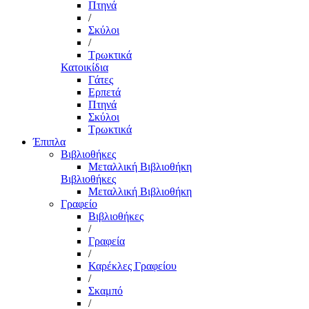
Πτηνά
/
Σκύλοι
/
Τρωκτικά
Κατοικίδια
Γάτες
Ερπετά
Πτηνά
Σκύλοι
Τρωκτικά
Έπιπλα
Βιβλιοθήκες
Μεταλλική Βιβλιοθήκη
Βιβλιοθήκες
Μεταλλική Βιβλιοθήκη
Γραφείο
Βιβλιοθήκες
/
Γραφεία
/
Καρέκλες Γραφείου
/
Σκαμπό
/