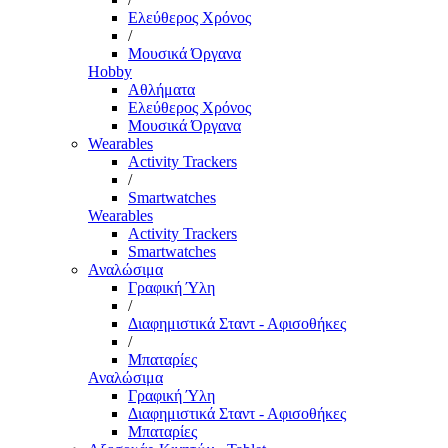
Ελεύθερος Χρόνος
/
Μουσικά Όργανα
Hobby
Αθλήματα
Ελεύθερος Χρόνος
Μουσικά Όργανα
Wearables
Activity Trackers
/
Smartwatches
Wearables
Activity Trackers
Smartwatches
Αναλώσιμα
Γραφική Ύλη
/
Διαφημιστικά Σταντ - Αφισοθήκες
/
Μπαταρίες
Αναλώσιμα
Γραφική Ύλη
Διαφημιστικά Σταντ - Αφισοθήκες
Μπαταρίες