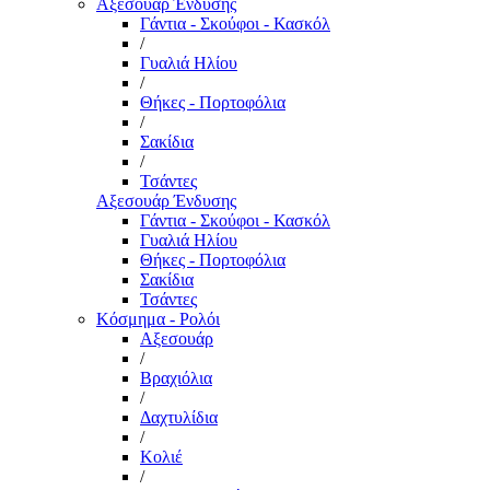
Αξεσουάρ Ένδυσης
Γάντια - Σκούφοι - Κασκόλ
/
Γυαλιά Ηλίου
/
Θήκες - Πορτοφόλια
/
Σακίδια
/
Τσάντες
Αξεσουάρ Ένδυσης
Γάντια - Σκούφοι - Κασκόλ
Γυαλιά Ηλίου
Θήκες - Πορτοφόλια
Σακίδια
Τσάντες
Κόσμημα - Ρολόι
Αξεσουάρ
/
Βραχιόλια
/
Δαχτυλίδια
/
Κολιέ
/