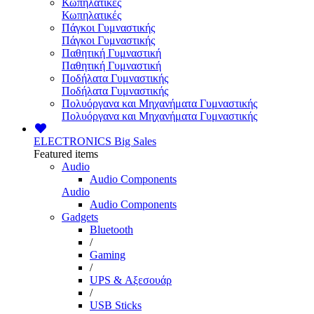
Κωπηλατικές
Κωπηλατικές
Πάγκοι Γυμναστικής
Πάγκοι Γυμναστικής
Παθητική Γυμναστική
Παθητική Γυμναστική
Ποδήλατα Γυμναστικής
Ποδήλατα Γυμναστικής
Πολυόργανα και Μηχανήματα Γυμναστικής
Πολυόργανα και Μηχανήματα Γυμναστικής
ELECTRONICS
Big Sales
Featured items
Audio
Audio Components
Audio
Audio Components
Gadgets
Bluetooth
/
Gaming
/
UPS & Αξεσουάρ
/
USB Sticks