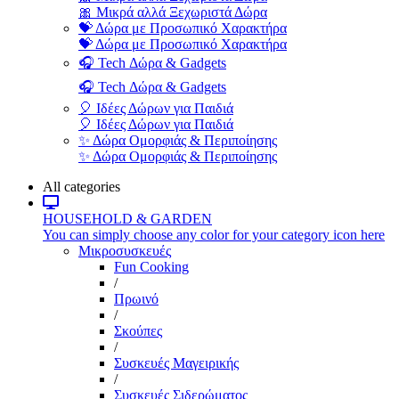
🎀 Μικρά αλλά Ξεχωριστά Δώρα
💝 Δώρα με Προσωπικό Χαρακτήρα
💝 Δώρα με Προσωπικό Χαρακτήρα
🎧 Tech Δώρα & Gadgets
🎧 Tech Δώρα & Gadgets
🎈 Ιδέες Δώρων για Παιδιά
🎈 Ιδέες Δώρων για Παιδιά
✨ Δώρα Ομορφιάς & Περιποίησης
✨ Δώρα Ομορφιάς & Περιποίησης
All categories
HOUSEHOLD & GARDEN
You can simply choose any color for your category icon here
Μικροσυσκευές
Fun Cooking
/
Πρωινό
/
Σκούπες
/
Συσκευές Μαγειρικής
/
Συσκευές Σιδερώματος