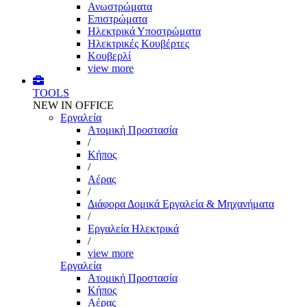
Ανωστρώματα
Επιστρώματα
Ηλεκτρικά Υποστρώματα
Ηλεκτρικές Κουβέρτες
Κουβερλί
view more
TOOLS
NEW IN OFFICE
Εργαλεία
Aτομική Προστασία
/
Kήπος
/
Αέρας
/
Διάφορα Δομικά Εργαλεία & Μηχανήματα
/
Εργαλεία Ηλεκτρικά
/
view more
Εργαλεία
Aτομική Προστασία
Kήπος
Αέρας