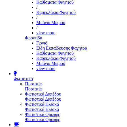
Καθίσματα Φαγητού
/
Καρεκλάκια Φαγητού
/
Μπάνιο Μωρού
/
view more
Φροντίδα
Γιογιό
Είδη Εκπαίδευσης Φαγητού
Καθίσματα Φαγητού
Καρεκλάκια Φαγητού
Μπάνιο Μωρού
view more
Φωτιστικά
Πορτατίφ
Πορτατίφ
Φωτιστικά Δαπέδου
Φωτιστικά Δαπέδου
Φωτιστικά Ηλιακά
Φωτιστικά Ηλιακά
Φωτιστικά Οροφής
Φωτιστικά Οροφής