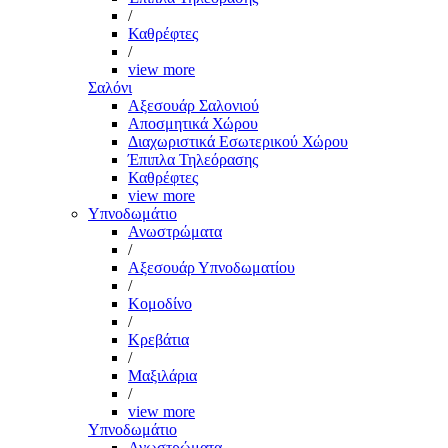
/
Καθρέφτες
/
view more
Σαλόνι
Αξεσουάρ Σαλονιού
Αποσμητικά Χώρου
Διαχωριστικά Εσωτερικού Χώρου
Έπιπλα Τηλεόρασης
Καθρέφτες
view more
Υπνοδωμάτιο
Ανωστρώματα
/
Αξεσουάρ Υπνοδωματίου
/
Κομοδίνο
/
Κρεβάτια
/
Μαξιλάρια
/
view more
Υπνοδωμάτιο
Ανωστρώματα