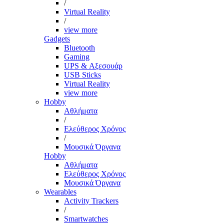
/
Virtual Reality
/
view more
Gadgets
Bluetooth
Gaming
UPS & Αξεσουάρ
USB Sticks
Virtual Reality
view more
Hobby
Αθλήματα
/
Ελεύθερος Χρόνος
/
Μουσικά Όργανα
Hobby
Αθλήματα
Ελεύθερος Χρόνος
Μουσικά Όργανα
Wearables
Activity Trackers
/
Smartwatches