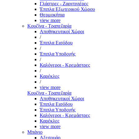
Γλάστρες - Ζαρντινιέρες
Έπιπλα Εξωτερικού Χώρου
Θερμοκήπια
view more
Κουζίνα - Τραπεζαρία
Αποθηκευτικοί Χώροι
/
Έπιπλα Εισόδου
/
Έπιπλα Υποδοχής
/
Καλόγεροι - Κρεμάστρες
/
Καρέκλες
/
view more
Κουζίνα - Τραπεζαρία
Αποθηκευτικοί Χώροι
Έπιπλα Εισόδου
Έπιπλα Υποδοχής
Καλόγεροι - Κρεμάστρες
Καρέκλες
view more
Μπάνιο
Αξεσουάρ