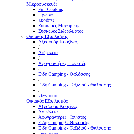
Μικροσυσκευές
Fun Cooking
Πρωινό
Σκούπες
Συσκευές Μαγειρικής
Συσκευές Σιδερώματος
Οικιακός Εξοπλισμός
Αξεσουάρ Κουζίνας
/
Ασφάλεια
/
Αφυγραντήρες - Ιονιστές
/
Είδη Camping - Θαλάσσης
/
Είδη Camping - Ταξιδιού - Θαλάσσης
/
view more
Οικιακός Εξοπλισμός
Αξεσουάρ Κουζίνας
Ασφάλεια
Αφυγραντήρες - Ιονιστές
Είδη Camping - Θαλάσσης
Είδη Camping - Ταξιδιού - Θαλάσσης
view more