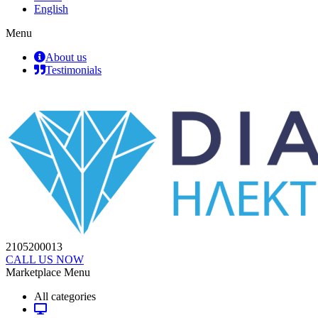
English
Menu
About us
Testimonials
2105200013
CALL US NOW
Marketplace Menu
All categories