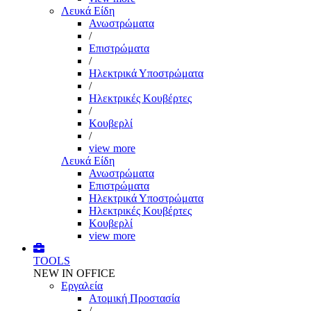
Λευκά Είδη
Ανωστρώματα
/
Επιστρώματα
/
Ηλεκτρικά Υποστρώματα
/
Ηλεκτρικές Κουβέρτες
/
Κουβερλί
/
view more
Λευκά Είδη
Ανωστρώματα
Επιστρώματα
Ηλεκτρικά Υποστρώματα
Ηλεκτρικές Κουβέρτες
Κουβερλί
view more
TOOLS
NEW IN OFFICE
Εργαλεία
Aτομική Προστασία
/