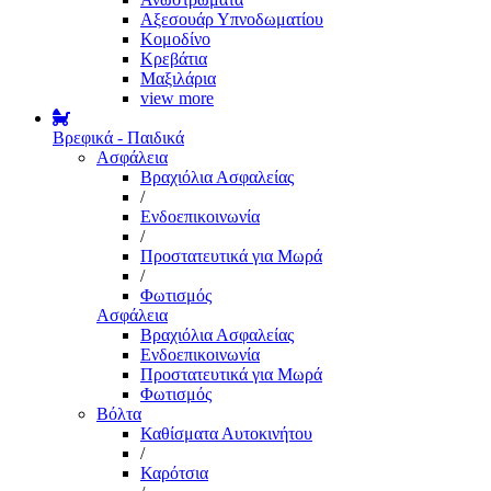
Αξεσουάρ Υπνοδωματίου
Κομοδίνο
Κρεβάτια
Μαξιλάρια
view more
Βρεφικά - Παιδικά
Ασφάλεια
Βραχιόλια Ασφαλείας
/
Ενδοεπικοινωνία
/
Προστατευτικά για Μωρά
/
Φωτισμός
Ασφάλεια
Βραχιόλια Ασφαλείας
Ενδοεπικοινωνία
Προστατευτικά για Μωρά
Φωτισμός
Βόλτα
Καθίσματα Αυτοκινήτου
/
Καρότσια