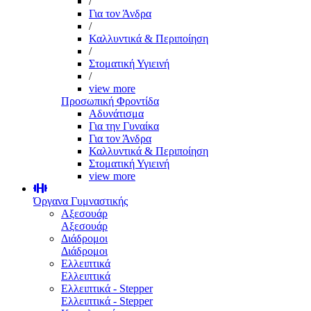
/
Για τον Άνδρα
/
Καλλυντικά & Περιποίηση
/
Στοματική Υγιεινή
/
view more
Προσωπική Φροντίδα
Αδυνάτισμα
Για την Γυναίκα
Για τον Άνδρα
Καλλυντικά & Περιποίηση
Στοματική Υγιεινή
view more
Όργανα Γυμναστικής
Αξεσουάρ
Αξεσουάρ
Διάδρομοι
Διάδρομοι
Ελλειπτικά
Ελλειπτικά
Ελλειπτικά - Stepper
Ελλειπτικά - Stepper