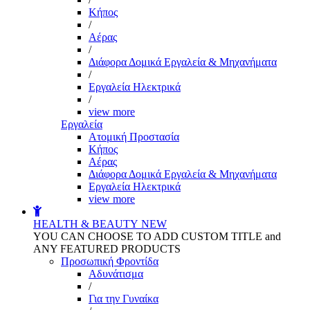
Kήπος
/
Αέρας
/
Διάφορα Δομικά Εργαλεία & Μηχανήματα
/
Εργαλεία Ηλεκτρικά
/
view more
Εργαλεία
Aτομική Προστασία
Kήπος
Αέρας
Διάφορα Δομικά Εργαλεία & Μηχανήματα
Εργαλεία Ηλεκτρικά
view more
HEALTH & BEAUTY
NEW
YOU CAN CHOOSE TO ADD CUSTOM TITLE and
ANY FEATURED PRODUCTS
Προσωπική Φροντίδα
Αδυνάτισμα
/
Για την Γυναίκα