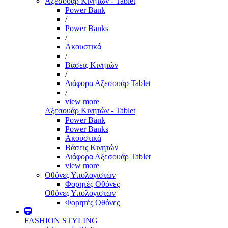
Αξεσουάρ Κινητών - Tablet
Power Bank
/
Power Banks
/
Ακουστικά
/
Βάσεις Κινητών
/
Διάφορα Αξεσουάρ Tablet
/
view more
Αξεσουάρ Κινητών - Tablet
Power Bank
Power Banks
Ακουστικά
Βάσεις Κινητών
Διάφορα Αξεσουάρ Tablet
view more
Οθόνες Υπολογιστών
Φορητές Οθόνες
Οθόνες Υπολογιστών
Φορητές Οθόνες
FASHION STYLING