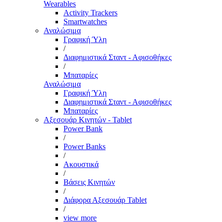
Wearables
Activity Trackers
Smartwatches
Αναλώσιμα
Γραφική Ύλη
/
Διαφημιστικά Σταντ - Αφισοθήκες
/
Μπαταρίες
Αναλώσιμα
Γραφική Ύλη
Διαφημιστικά Σταντ - Αφισοθήκες
Μπαταρίες
Αξεσουάρ Κινητών - Tablet
Power Bank
/
Power Banks
/
Ακουστικά
/
Βάσεις Κινητών
/
Διάφορα Αξεσουάρ Tablet
/
view more