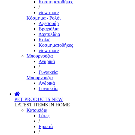
Κοσμηματοθήκες
/
view more
Κόσμημα - Ρολόι
Αξεσουάρ
Βραχιόλια
Δαχτυλίδια
Κολιέ
Κοσμηματοθήκες
view more
Μπουρνούζια
Ανδρικά
/
Γυναικεία
Μπουρνούζια
Ανδρικά
Γυναικεία
PET PRODUCTS
NEW
LATEST ITEMS IN HOME
Κατοικίδια
Γάτες
/
Ερπετά
/