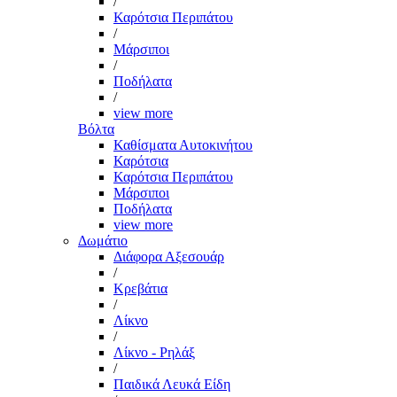
/
Καρότσια Περιπάτου
/
Μάρσιποι
/
Ποδήλατα
/
view more
Βόλτα
Καθίσματα Αυτοκινήτου
Καρότσια
Καρότσια Περιπάτου
Μάρσιποι
Ποδήλατα
view more
Δωμάτιο
Διάφορα Αξεσουάρ
/
Κρεβάτια
/
Λίκνο
/
Λίκνο - Ρηλάξ
/
Παιδικά Λευκά Είδη