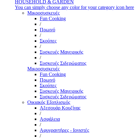
HOUSEHOLD & GARDEN
You can simply choose any color for your category icon here
Μικροσυσκευές
Fun Cooking
/
Πρωινό
/
Σκούπες
/
Συσκευές Μαγειρικής
/
Συσκευές Σιδερώματος
Μικροσυσκευές
Fun Cooking
Πρωινό
Σκούπες
Συσκευές Μαγειρικής
Συσκευές Σιδερώματος
Οικιακός Εξοπλισμός
Αξεσουάρ Κουζίνας
/
Ασφάλεια
/
Αφυγραντήρες - Ιονιστές
/