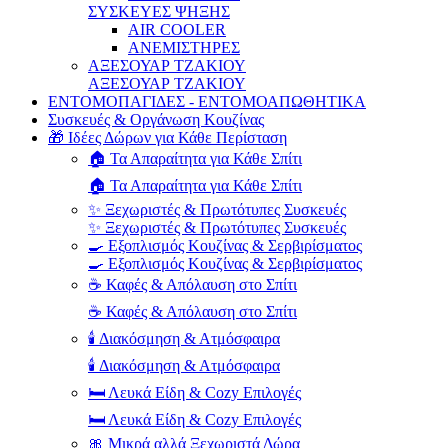
ΣΥΣΚΕΥΕΣ ΨΗΞΗΣ
AIR COOLER
ΑΝΕΜΙΣΤΗΡΕΣ
ΑΞΕΣΟΥΑΡ ΤΖΑΚΙΟΥ
ΑΞΕΣΟΥΑΡ ΤΖΑΚΙΟΥ
ΕΝΤΟΜΟΠΑΓΙΔΕΣ - ΕΝΤΟΜΟΑΠΩΘΗΤΙΚΑ
Συσκευές & Οργάνωση Κουζίνας
🎁 Ιδέες Δώρων για Κάθε Περίσταση
🏠 Τα Απαραίτητα για Κάθε Σπίτι
🏠 Τα Απαραίτητα για Κάθε Σπίτι
✨ Ξεχωριστές & Πρωτότυπες Συσκευές
✨ Ξεχωριστές & Πρωτότυπες Συσκευές
🍳 Εξοπλισμός Κουζίνας & Σερβιρίσματος
🍳 Εξοπλισμός Κουζίνας & Σερβιρίσματος
☕ Καφές & Απόλαυση στο Σπίτι
☕ Καφές & Απόλαυση στο Σπίτι
🕯️ Διακόσμηση & Ατμόσφαιρα
🕯️ Διακόσμηση & Ατμόσφαιρα
🛏️ Λευκά Είδη & Cozy Επιλογές
🛏️ Λευκά Είδη & Cozy Επιλογές
🎀 Μικρά αλλά Ξεχωριστά Δώρα