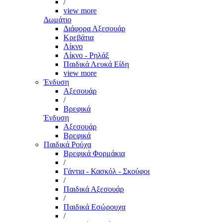
/
view more
Δωμάτιο
Διάφορα Αξεσουάρ
Κρεβάτια
Λίκνο
Λίκνο - Ρηλάξ
Παιδικά Λευκά Είδη
view more
Ένδυση
Αξεσουάρ
/
Βρεφικά
Ένδυση
Αξεσουάρ
Βρεφικά
Παιδικά Ρούχα
Βρεφικά Φορμάκια
/
Γάντια - Κασκόλ - Σκούφοι
/
Παιδικά Αξεσουάρ
/
Παιδικά Εσώρουχα
/