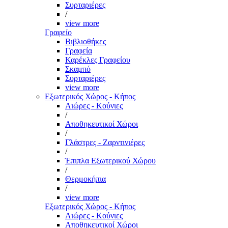
Συρταριέρες
/
view more
Γραφείο
Βιβλιοθήκες
Γραφεία
Καρέκλες Γραφείου
Σκαμπό
Συρταριέρες
view more
Εξωτερικός Χώρος - Κήπος
Αιώρες - Κούνιες
/
Αποθηκευτικοί Χώροι
/
Γλάστρες - Ζαρντινιέρες
/
Έπιπλα Εξωτερικού Χώρου
/
Θερμοκήπια
/
view more
Εξωτερικός Χώρος - Κήπος
Αιώρες - Κούνιες
Αποθηκευτικοί Χώροι