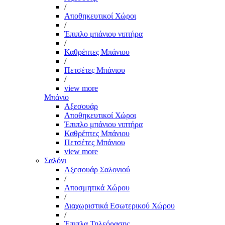
/
Αποθηκευτικοί Χώροι
/
Έπιπλο μπάνιου νιπτήρα
/
Καθρέπτες Μπάνιου
/
Πετσέτες Μπάνιου
/
view more
Μπάνιο
Αξεσουάρ
Αποθηκευτικοί Χώροι
Έπιπλο μπάνιου νιπτήρα
Καθρέπτες Μπάνιου
Πετσέτες Μπάνιου
view more
Σαλόνι
Αξεσουάρ Σαλονιού
/
Αποσμητικά Χώρου
/
Διαχωριστικά Εσωτερικού Χώρου
/
Έπιπλα Τηλεόρασης