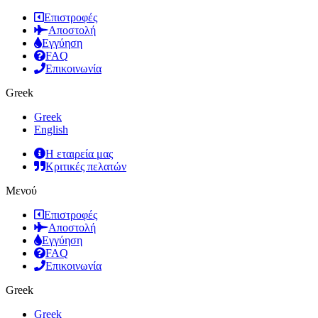
Επιστροφές
Αποστολή
Εγγύηση
FAQ
Επικοινωνία
Greek
Greek
English
Η εταιρεία μας
Κριτικές πελατών
Μενού
Επιστροφές
Αποστολή
Εγγύηση
FAQ
Επικοινωνία
Greek
Greek