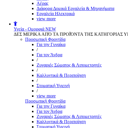
Αέρας
Διάφορα Δομικά Εργαλεία & Μηχανήματα
Εργαλεία Ηλεκτρικά
view more
Υγεία - Ομορφιά
NEW
ΔΕΣ ΜΕΡΙΚΑ ΑΠΌ ΤΑ ΠΡΟΪΌΝΤΑ ΤΗΣ ΚΑΤΗΓΟΡΙΑΣ Υ
Προσωπική Φροντίδα
Για την Γυναίκα
/
Για τον Άνδρα
/
Ζυγαριές Σώματος & Λιπομετρητές
/
Καλλυντικά & Περιποίηση
/
Στοματική Υγιεινή
/
view more
Προσωπική Φροντίδα
Για την Γυναίκα
Για τον Άνδρα
Ζυγαριές Σώματος & Λιπομετρητές
Καλλυντικά & Περιποίηση
Στοματική Υγιεινή