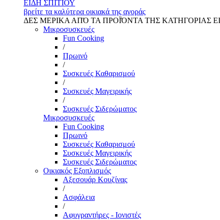
ΕΙΔΗ ΣΠΙΤΙΟΥ
βρείτε τα καλύτερα οικιακά της αγοράς
ΔΕΣ ΜΕΡΙΚΑ ΑΠΌ ΤΑ ΠΡΟΪΌΝΤΑ ΤΗΣ ΚΑΤΗΓΟΡΙΑΣ Ε
Μικροσυσκευές
Fun Cooking
/
Πρωινό
/
Συσκευές Καθαρισμού
/
Συσκευές Μαγειρικής
/
Συσκευές Σιδερώματος
Μικροσυσκευές
Fun Cooking
Πρωινό
Συσκευές Καθαρισμού
Συσκευές Μαγειρικής
Συσκευές Σιδερώματος
Οικιακός Εξοπλισμός
Αξεσουάρ Κουζίνας
/
Ασφάλεια
/
Αφυγραντήρες - Ιονιστές