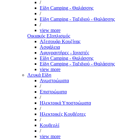
/
Είδη Camping - Θαλάσσης
/
Είδη Camping - Ταξιδιού - Θαλάσσης
/
view more
Οικιακός Εξοπλισμός
Αξεσουάρ Κουζίνας
Ασφάλεια
Αφυγραντήρες - Ιονιστές
Είδη Camping - Θαλάσσης
Είδη Camping - Ταξιδιού - Θαλάσσης
view more
Λευκά Είδη
Ανωστρώματα
/
Επιστρώματα
/
Ηλεκτρικά Υποστρώματα
/
Ηλεκτρικές Κουβέρτες
/
Κουβερλί
/
view more