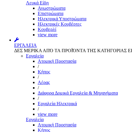
Λευκά Είδη
Ανωστρώματα
Επιστρώματα
Ηλεκτρικά Υποστρώματα
Ηλεκτρικές Κουβέρτες
Κουβερλί
view more
ΕΡΓΑΛΕΙΑ
ΔΕΣ ΜΕΡΙΚΑ ΑΠΌ ΤΑ ΠΡΟΪΌΝΤΑ ΤΗΣ ΚΑΤΗΓΟΡΙΑΣ Ε
Εργαλεία
Aτομική Προστασία
/
Kήπος
/
Αέρας
/
Διάφορα Δομικά Εργαλεία & Μηχανήματα
/
Εργαλεία Ηλεκτρικά
/
view more
Εργαλεία
Aτομική Προστασία
Kήπος