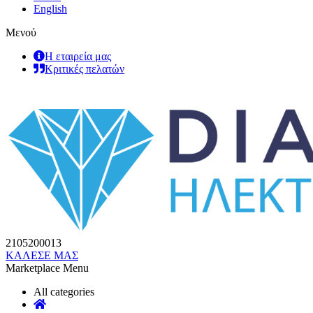
English
Μενού
Η εταιρεία μας
Κριτικές πελατών
2105200013
ΚΑΛΕΣΕ ΜΑΣ
Marketplace Menu
All categories