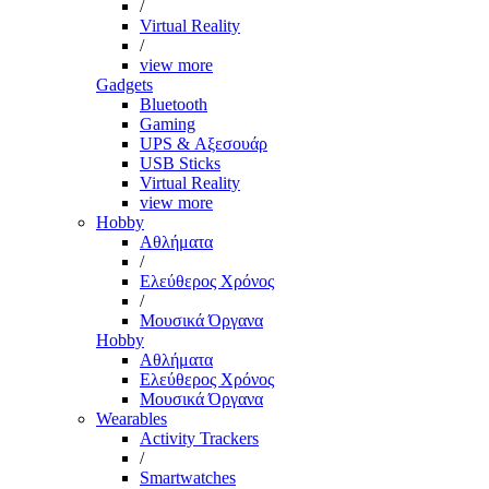
/
Virtual Reality
/
view more
Gadgets
Bluetooth
Gaming
UPS & Αξεσουάρ
USB Sticks
Virtual Reality
view more
Hobby
Αθλήματα
/
Ελεύθερος Χρόνος
/
Μουσικά Όργανα
Hobby
Αθλήματα
Ελεύθερος Χρόνος
Μουσικά Όργανα
Wearables
Activity Trackers
/
Smartwatches