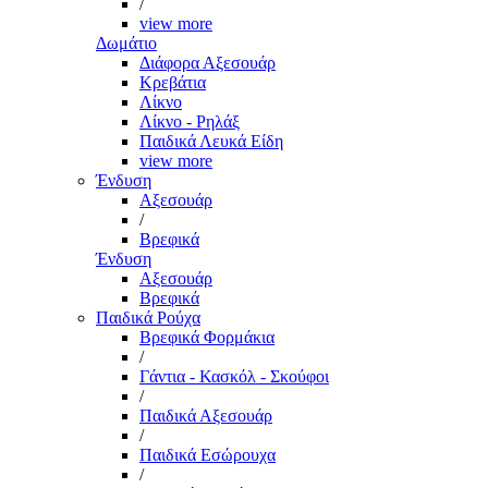
/
view more
Δωμάτιο
Διάφορα Αξεσουάρ
Κρεβάτια
Λίκνο
Λίκνο - Ρηλάξ
Παιδικά Λευκά Είδη
view more
Ένδυση
Αξεσουάρ
/
Βρεφικά
Ένδυση
Αξεσουάρ
Βρεφικά
Παιδικά Ρούχα
Βρεφικά Φορμάκια
/
Γάντια - Κασκόλ - Σκούφοι
/
Παιδικά Αξεσουάρ
/
Παιδικά Εσώρουχα
/