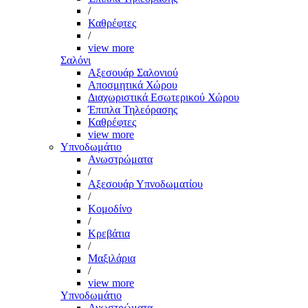
/
Καθρέφτες
/
view more
Σαλόνι
Αξεσουάρ Σαλονιού
Αποσμητικά Χώρου
Διαχωριστικά Εσωτερικού Χώρου
Έπιπλα Τηλεόρασης
Καθρέφτες
view more
Υπνοδωμάτιο
Ανωστρώματα
/
Αξεσουάρ Υπνοδωματίου
/
Κομοδίνο
/
Κρεβάτια
/
Μαξιλάρια
/
view more
Υπνοδωμάτιο
Ανωστρώματα