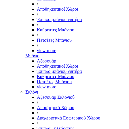
/
Αποθηκευτικοί Χώροι
/
Έπιπλο μπάνιου νιπτήρα
/
Καθρέπτες Μπάνιου
/
Πετσέτες Μπάνιου
/
view more
Μπάνιο
Αξεσουάρ
Αποθηκευτικοί Χώροι
Έπιπλο μπάνιου νιπτήρα
Καθρέπτες Μπάνιου
Πετσέτες Μπάνιου
view more
Σαλόνι
Αξεσουάρ Σαλονιού
/
Αποσμητικά Χώρου
/
Διαχωριστικά Εσωτερικού Χώρου
/
Έπιπλα Τηλεόρασης