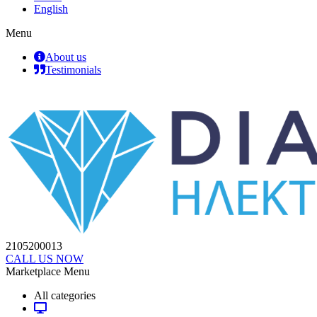
English
Menu
About us
Testimonials
2105200013
CALL US NOW
Marketplace Menu
All categories