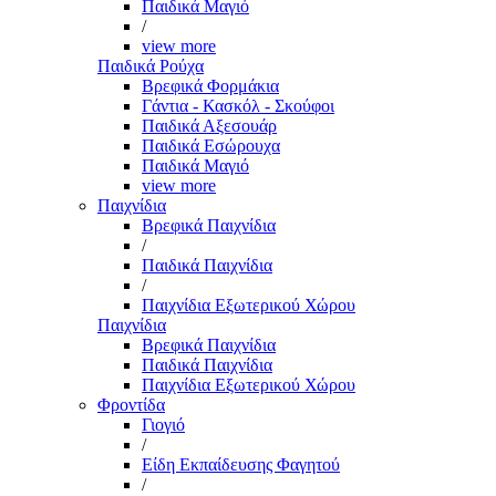
Παιδικά Μαγιό
/
view more
Παιδικά Ρούχα
Βρεφικά Φορμάκια
Γάντια - Κασκόλ - Σκούφοι
Παιδικά Αξεσουάρ
Παιδικά Εσώρουχα
Παιδικά Μαγιό
view more
Παιχνίδια
Βρεφικά Παιχνίδια
/
Παιδικά Παιχνίδια
/
Παιχνίδια Εξωτερικού Χώρου
Παιχνίδια
Βρεφικά Παιχνίδια
Παιδικά Παιχνίδια
Παιχνίδια Εξωτερικού Χώρου
Φροντίδα
Γιογιό
/
Είδη Εκπαίδευσης Φαγητού
/