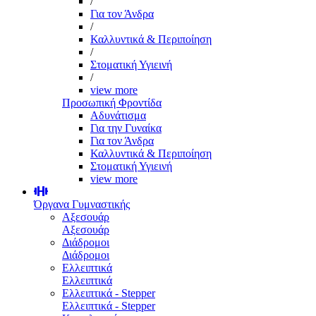
/
Για τον Άνδρα
/
Καλλυντικά & Περιποίηση
/
Στοματική Υγιεινή
/
view more
Προσωπική Φροντίδα
Αδυνάτισμα
Για την Γυναίκα
Για τον Άνδρα
Καλλυντικά & Περιποίηση
Στοματική Υγιεινή
view more
Όργανα Γυμναστικής
Αξεσουάρ
Αξεσουάρ
Διάδρομοι
Διάδρομοι
Ελλειπτικά
Ελλειπτικά
Ελλειπτικά - Stepper
Ελλειπτικά - Stepper