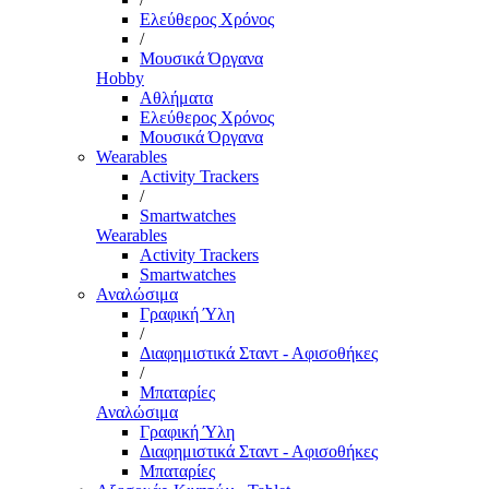
Ελεύθερος Χρόνος
/
Μουσικά Όργανα
Hobby
Αθλήματα
Ελεύθερος Χρόνος
Μουσικά Όργανα
Wearables
Activity Trackers
/
Smartwatches
Wearables
Activity Trackers
Smartwatches
Αναλώσιμα
Γραφική Ύλη
/
Διαφημιστικά Σταντ - Αφισοθήκες
/
Μπαταρίες
Αναλώσιμα
Γραφική Ύλη
Διαφημιστικά Σταντ - Αφισοθήκες
Μπαταρίες