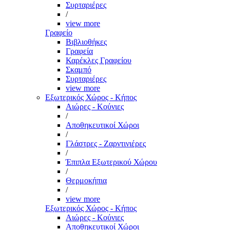
Συρταριέρες
/
view more
Γραφείο
Βιβλιοθήκες
Γραφεία
Καρέκλες Γραφείου
Σκαμπό
Συρταριέρες
view more
Εξωτερικός Χώρος - Κήπος
Αιώρες - Κούνιες
/
Αποθηκευτικοί Χώροι
/
Γλάστρες - Ζαρντινιέρες
/
Έπιπλα Εξωτερικού Χώρου
/
Θερμοκήπια
/
view more
Εξωτερικός Χώρος - Κήπος
Αιώρες - Κούνιες
Αποθηκευτικοί Χώροι