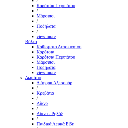
/
Καρότσια Περιπάτου
/
Μάρσιποι
/
Ποδήλατα
/
view more
Βόλτα
Καθίσματα Αυτοκινήτου
Καρότσια
Καρότσια Περιπάτου
Μάρσιποι
Ποδήλατα
view more
Δωμάτιο
Διάφορα Αξεσουάρ
/
Κρεβάτια
/
Λίκνο
/
Λίκνο - Ρηλάξ
/
Παιδικά Λευκά Είδη