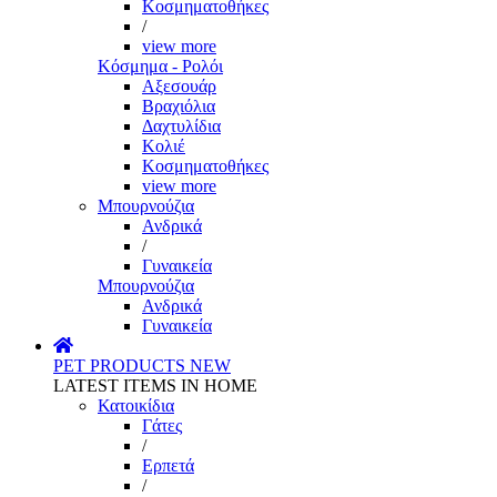
Κοσμηματοθήκες
/
view more
Κόσμημα - Ρολόι
Αξεσουάρ
Βραχιόλια
Δαχτυλίδια
Κολιέ
Κοσμηματοθήκες
view more
Μπουρνούζια
Ανδρικά
/
Γυναικεία
Μπουρνούζια
Ανδρικά
Γυναικεία
PET PRODUCTS
NEW
LATEST ITEMS IN HOME
Κατοικίδια
Γάτες
/
Ερπετά
/