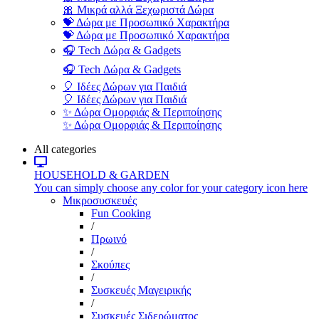
🎀 Μικρά αλλά Ξεχωριστά Δώρα
💝 Δώρα με Προσωπικό Χαρακτήρα
💝 Δώρα με Προσωπικό Χαρακτήρα
🎧 Tech Δώρα & Gadgets
🎧 Tech Δώρα & Gadgets
🎈 Ιδέες Δώρων για Παιδιά
🎈 Ιδέες Δώρων για Παιδιά
✨ Δώρα Ομορφιάς & Περιποίησης
✨ Δώρα Ομορφιάς & Περιποίησης
All categories
HOUSEHOLD & GARDEN
You can simply choose any color for your category icon here
Μικροσυσκευές
Fun Cooking
/
Πρωινό
/
Σκούπες
/
Συσκευές Μαγειρικής
/
Συσκευές Σιδερώματος