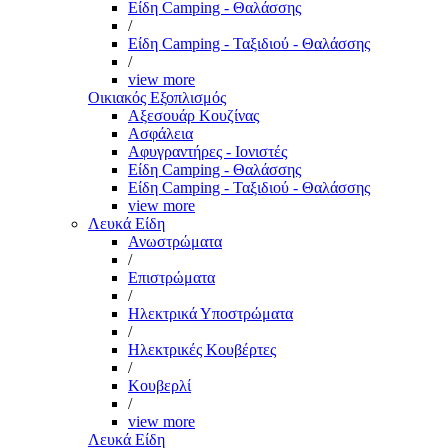
Είδη Camping - Θαλάσσης
/
Είδη Camping - Ταξιδιού - Θαλάσσης
/
view more
Οικιακός Εξοπλισμός
Αξεσουάρ Κουζίνας
Ασφάλεια
Αφυγραντήρες - Ιονιστές
Είδη Camping - Θαλάσσης
Είδη Camping - Ταξιδιού - Θαλάσσης
view more
Λευκά Είδη
Ανωστρώματα
/
Επιστρώματα
/
Ηλεκτρικά Υποστρώματα
/
Ηλεκτρικές Κουβέρτες
/
Κουβερλί
/
view more
Λευκά Είδη