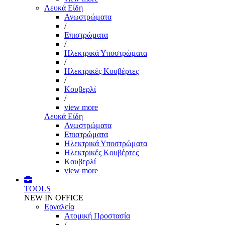
Λευκά Είδη
Ανωστρώματα
/
Επιστρώματα
/
Ηλεκτρικά Υποστρώματα
/
Ηλεκτρικές Κουβέρτες
/
Κουβερλί
/
view more
Λευκά Είδη
Ανωστρώματα
Επιστρώματα
Ηλεκτρικά Υποστρώματα
Ηλεκτρικές Κουβέρτες
Κουβερλί
view more
TOOLS
NEW IN OFFICE
Εργαλεία
Aτομική Προστασία
/