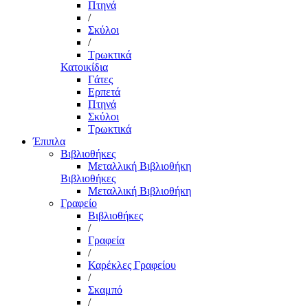
Πτηνά
/
Σκύλοι
/
Τρωκτικά
Κατοικίδια
Γάτες
Ερπετά
Πτηνά
Σκύλοι
Τρωκτικά
Έπιπλα
Βιβλιοθήκες
Μεταλλική Βιβλιοθήκη
Βιβλιοθήκες
Μεταλλική Βιβλιοθήκη
Γραφείο
Βιβλιοθήκες
/
Γραφεία
/
Καρέκλες Γραφείου
/
Σκαμπό
/