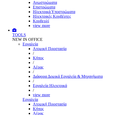
Ανωστρώματα
Επιστρώματα
Ηλεκτρικά Υποστρώματα
Ηλεκτρικές Κουβέρτες
Κουβερλί
view more
TOOLS
NEW IN OFFICE
Εργαλεία
Aτομική Προστασία
/
Kήπος
/
Αέρας
/
Διάφορα Δομικά Εργαλεία & Μηχανήματα
/
Εργαλεία Ηλεκτρικά
/
view more
Εργαλεία
Aτομική Προστασία
Kήπος
Αέρας