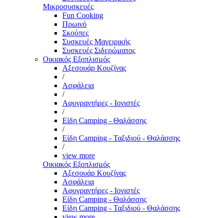
Μικροσυσκευές
Fun Cooking
Πρωινό
Σκούπες
Συσκευές Μαγειρικής
Συσκευές Σιδερώματος
Οικιακός Εξοπλισμός
Αξεσουάρ Κουζίνας
/
Ασφάλεια
/
Αφυγραντήρες - Ιονιστές
/
Είδη Camping - Θαλάσσης
/
Είδη Camping - Ταξιδιού - Θαλάσσης
/
view more
Οικιακός Εξοπλισμός
Αξεσουάρ Κουζίνας
Ασφάλεια
Αφυγραντήρες - Ιονιστές
Είδη Camping - Θαλάσσης
Είδη Camping - Ταξιδιού - Θαλάσσης
view more