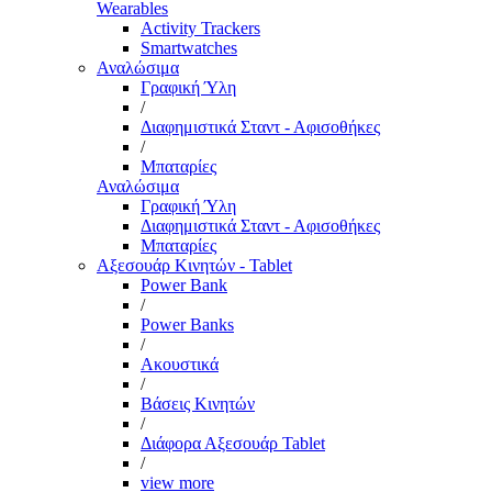
Wearables
Activity Trackers
Smartwatches
Αναλώσιμα
Γραφική Ύλη
/
Διαφημιστικά Σταντ - Αφισοθήκες
/
Μπαταρίες
Αναλώσιμα
Γραφική Ύλη
Διαφημιστικά Σταντ - Αφισοθήκες
Μπαταρίες
Αξεσουάρ Κινητών - Tablet
Power Bank
/
Power Banks
/
Ακουστικά
/
Βάσεις Κινητών
/
Διάφορα Αξεσουάρ Tablet
/
view more