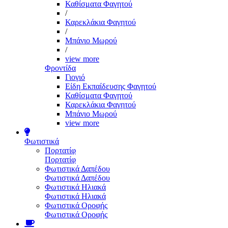
Καθίσματα Φαγητού
/
Καρεκλάκια Φαγητού
/
Μπάνιο Μωρού
/
view more
Φροντίδα
Γιογιό
Είδη Εκπαίδευσης Φαγητού
Καθίσματα Φαγητού
Καρεκλάκια Φαγητού
Μπάνιο Μωρού
view more
Φωτιστικά
Πορτατίφ
Πορτατίφ
Φωτιστικά Δαπέδου
Φωτιστικά Δαπέδου
Φωτιστικά Ηλιακά
Φωτιστικά Ηλιακά
Φωτιστικά Οροφής
Φωτιστικά Οροφής