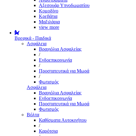
Αξεσουάρ Υπνοδωματίου
Κομοδίνο
Κρεβάτια
Μαξιλάρια
view more
Βρεφικά - Παιδικά
Ασφάλεια
Βραχιόλια Ασφαλείας
/
Ενδοεπικοινωνία
/
Προστατευτικά για Μωρά
/
Φωτισμός
Ασφάλεια
Βραχιόλια Ασφαλείας
Ενδοεπικοινωνία
Προστατευτικά για Μωρά
Φωτισμός
Βόλτα
Καθίσματα Αυτοκινήτου
/
Καρότσια