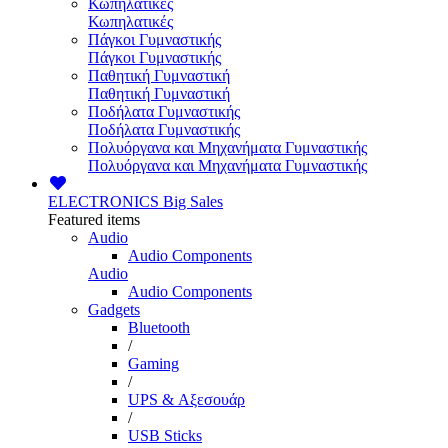
Κωπηλατικές
Κωπηλατικές
Πάγκοι Γυμναστικής
Πάγκοι Γυμναστικής
Παθητική Γυμναστική
Παθητική Γυμναστική
Ποδήλατα Γυμναστικής
Ποδήλατα Γυμναστικής
Πολυόργανα και Μηχανήματα Γυμναστικής
Πολυόργανα και Μηχανήματα Γυμναστικής
ELECTRONICS
Big Sales
Featured items
Audio
Audio Components
Audio
Audio Components
Gadgets
Bluetooth
/
Gaming
/
UPS & Αξεσουάρ
/
USB Sticks