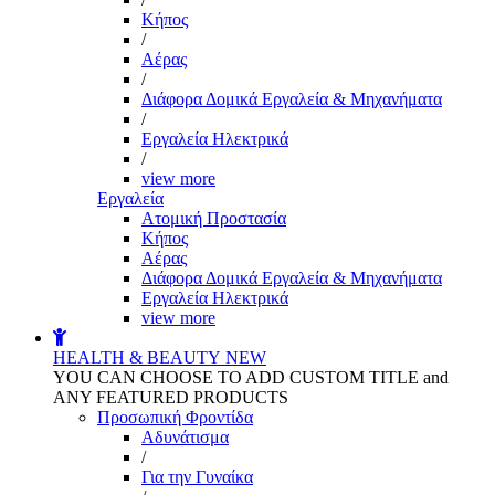
Kήπος
/
Αέρας
/
Διάφορα Δομικά Εργαλεία & Μηχανήματα
/
Εργαλεία Ηλεκτρικά
/
view more
Εργαλεία
Aτομική Προστασία
Kήπος
Αέρας
Διάφορα Δομικά Εργαλεία & Μηχανήματα
Εργαλεία Ηλεκτρικά
view more
HEALTH & BEAUTY
NEW
YOU CAN CHOOSE TO ADD CUSTOM TITLE and
ANY FEATURED PRODUCTS
Προσωπική Φροντίδα
Αδυνάτισμα
/
Για την Γυναίκα