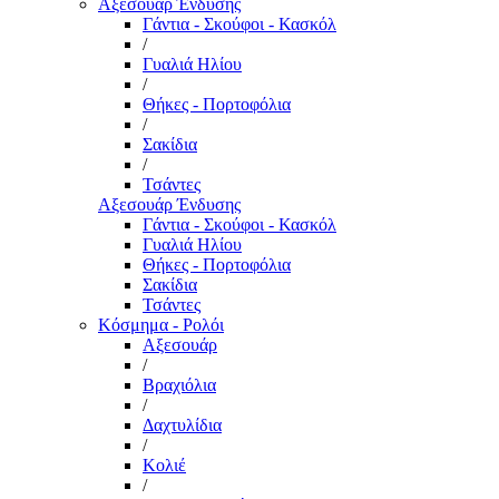
Αξεσουάρ Ένδυσης
Γάντια - Σκούφοι - Κασκόλ
/
Γυαλιά Ηλίου
/
Θήκες - Πορτοφόλια
/
Σακίδια
/
Τσάντες
Αξεσουάρ Ένδυσης
Γάντια - Σκούφοι - Κασκόλ
Γυαλιά Ηλίου
Θήκες - Πορτοφόλια
Σακίδια
Τσάντες
Κόσμημα - Ρολόι
Αξεσουάρ
/
Βραχιόλια
/
Δαχτυλίδια
/
Κολιέ
/