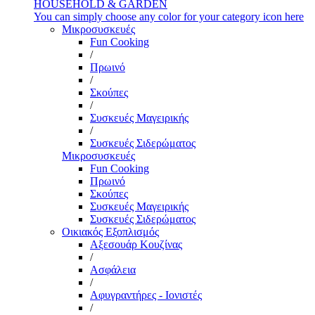
HOUSEHOLD & GARDEN
You can simply choose any color for your category icon here
Μικροσυσκευές
Fun Cooking
/
Πρωινό
/
Σκούπες
/
Συσκευές Μαγειρικής
/
Συσκευές Σιδερώματος
Μικροσυσκευές
Fun Cooking
Πρωινό
Σκούπες
Συσκευές Μαγειρικής
Συσκευές Σιδερώματος
Οικιακός Εξοπλισμός
Αξεσουάρ Κουζίνας
/
Ασφάλεια
/
Αφυγραντήρες - Ιονιστές
/