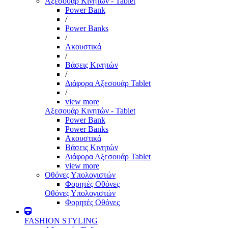
Αξεσουάρ Κινητών - Tablet
Power Bank
/
Power Banks
/
Ακουστικά
/
Βάσεις Κινητών
/
Διάφορα Αξεσουάρ Tablet
/
view more
Αξεσουάρ Κινητών - Tablet
Power Bank
Power Banks
Ακουστικά
Βάσεις Κινητών
Διάφορα Αξεσουάρ Tablet
view more
Οθόνες Υπολογιστών
Φορητές Οθόνες
Οθόνες Υπολογιστών
Φορητές Οθόνες
FASHION STYLING