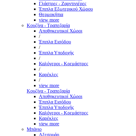
Γλάστρες - Ζαρντινιέρες
Έπιπλα Εξωτερικού Χώρου
Θερμοκήπια
view more
Κουζίνα - Τραπεζαρία
Αποθηκευτικοί Χώροι
/
Έπιπλα Εισόδου
/
Έπιπλα Υποδοχής
/
Καλόγεροι - Κρεμάστρες
/
Καρέκλες
/
view more
Κουζίνα - Τραπεζαρία
Αποθηκευτικοί Χώροι
Έπιπλα Εισόδου
Έπιπλα Υποδοχής
Καλόγεροι - Κρεμάστρες
Καρέκλες
view more
Μπάνιο
Αξεσουάρ