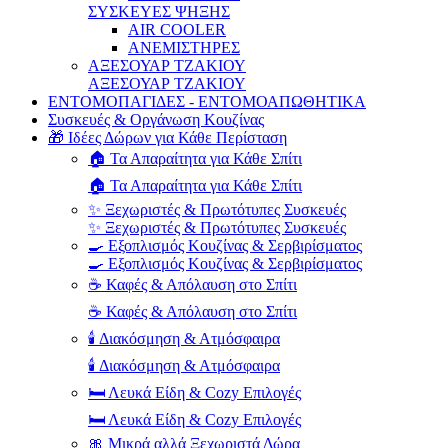
ΣΥΣΚΕΥΕΣ ΨΗΞΗΣ
AIR COOLER
ΑΝΕΜΙΣΤΗΡΕΣ
ΑΞΕΣΟΥΑΡ ΤΖΑΚΙΟΥ
ΑΞΕΣΟΥΑΡ ΤΖΑΚΙΟΥ
ΕΝΤΟΜΟΠΑΓΙΔΕΣ - ΕΝΤΟΜΟΑΠΩΘΗΤΙΚΑ
Συσκευές & Οργάνωση Κουζίνας
🎁 Ιδέες Δώρων για Κάθε Περίσταση
🏠 Τα Απαραίτητα για Κάθε Σπίτι
🏠 Τα Απαραίτητα για Κάθε Σπίτι
✨ Ξεχωριστές & Πρωτότυπες Συσκευές
✨ Ξεχωριστές & Πρωτότυπες Συσκευές
🍳 Εξοπλισμός Κουζίνας & Σερβιρίσματος
🍳 Εξοπλισμός Κουζίνας & Σερβιρίσματος
☕ Καφές & Απόλαυση στο Σπίτι
☕ Καφές & Απόλαυση στο Σπίτι
🕯️ Διακόσμηση & Ατμόσφαιρα
🕯️ Διακόσμηση & Ατμόσφαιρα
🛏️ Λευκά Είδη & Cozy Επιλογές
🛏️ Λευκά Είδη & Cozy Επιλογές
🎀 Μικρά αλλά Ξεχωριστά Δώρα