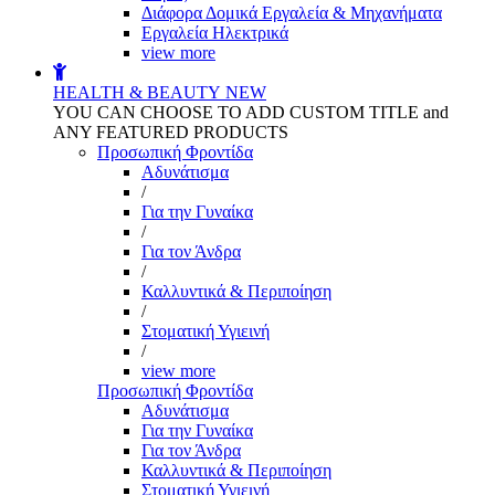
Διάφορα Δομικά Εργαλεία & Μηχανήματα
Εργαλεία Ηλεκτρικά
view more
HEALTH & BEAUTY
NEW
YOU CAN CHOOSE TO ADD CUSTOM TITLE and
ANY FEATURED PRODUCTS
Προσωπική Φροντίδα
Αδυνάτισμα
/
Για την Γυναίκα
/
Για τον Άνδρα
/
Καλλυντικά & Περιποίηση
/
Στοματική Υγιεινή
/
view more
Προσωπική Φροντίδα
Αδυνάτισμα
Για την Γυναίκα
Για τον Άνδρα
Καλλυντικά & Περιποίηση
Στοματική Υγιεινή