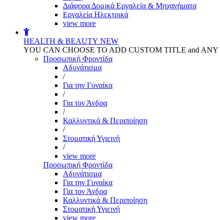
Διάφορα Δομικά Εργαλεία & Μηχανήματα
Εργαλεία Ηλεκτρικά
view more
HEALTH & BEAUTY
NEW
YOU CAN CHOOSE TO ADD CUSTOM TITLE and AN
Προσωπική Φροντίδα
Αδυνάτισμα
/
Για την Γυναίκα
/
Για τον Άνδρα
/
Καλλυντικά & Περιποίηση
/
Στοματική Υγιεινή
/
view more
Προσωπική Φροντίδα
Αδυνάτισμα
Για την Γυναίκα
Για τον Άνδρα
Καλλυντικά & Περιποίηση
Στοματική Υγιεινή
view more