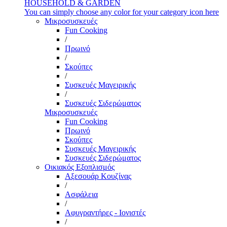
HOUSEHOLD & GARDEN
You can simply choose any color for your category icon here
Μικροσυσκευές
Fun Cooking
/
Πρωινό
/
Σκούπες
/
Συσκευές Μαγειρικής
/
Συσκευές Σιδερώματος
Μικροσυσκευές
Fun Cooking
Πρωινό
Σκούπες
Συσκευές Μαγειρικής
Συσκευές Σιδερώματος
Οικιακός Εξοπλισμός
Αξεσουάρ Κουζίνας
/
Ασφάλεια
/
Αφυγραντήρες - Ιονιστές
/