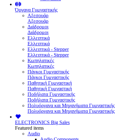
Όργανα Γυμναστικής
Αξεσουάρ
Αξεσουάρ
Διάδρομοι
Διάδρομοι
Ελλειπτικά
Ελλειπτικά
Ελλειπτικά - Stepper
Ελλειπτικά - Stepper
Κωπηλατικές
Κωπηλατικές
Πάγκοι Γυμναστικής
Πάγκοι Γυμναστικής
Παθητική Γυμναστική
Παθητική Γυμναστική
Ποδήλατα Γυμναστικής
Ποδήλατα Γυμναστικής
Πολυόργανα και Μηχανήματα Γυμναστικής
Πολυόργανα και Μηχανήματα Γυμναστικής
ELECTRONICS
Big Sales
Featured items
Audio
Audio Components