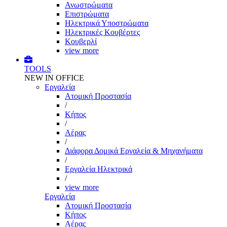
Ανωστρώματα
Επιστρώματα
Ηλεκτρικά Υποστρώματα
Ηλεκτρικές Κουβέρτες
Κουβερλί
view more
TOOLS
NEW IN OFFICE
Εργαλεία
Aτομική Προστασία
/
Kήπος
/
Αέρας
/
Διάφορα Δομικά Εργαλεία & Μηχανήματα
/
Εργαλεία Ηλεκτρικά
/
view more
Εργαλεία
Aτομική Προστασία
Kήπος
Αέρας