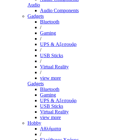
Audio
Audio Components
Gadgets
Bluetooth
/
Gaming
/
UPS & Αξεσουάρ
/
USB Sticks
/
Virtual Reality
/
view more
Gadgets
Bluetooth
Gaming
UPS & Αξεσουάρ
USB Sticks
Virtual Reality
view more
Hobby
Αθλήματα
/
Ελεύθερος Χρόνος