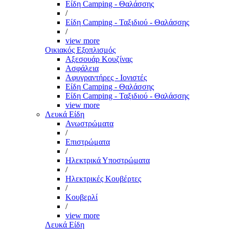
Είδη Camping - Θαλάσσης
/
Είδη Camping - Ταξιδιού - Θαλάσσης
/
view more
Οικιακός Εξοπλισμός
Αξεσουάρ Κουζίνας
Ασφάλεια
Αφυγραντήρες - Ιονιστές
Είδη Camping - Θαλάσσης
Είδη Camping - Ταξιδιού - Θαλάσσης
view more
Λευκά Είδη
Ανωστρώματα
/
Επιστρώματα
/
Ηλεκτρικά Υποστρώματα
/
Ηλεκτρικές Κουβέρτες
/
Κουβερλί
/
view more
Λευκά Είδη