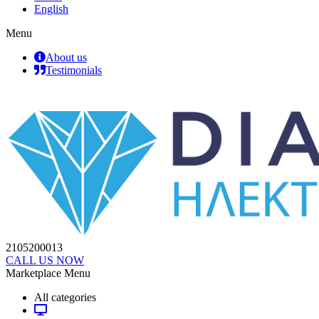
English
Menu
About us
Testimonials
2105200013
CALL US NOW
Marketplace Menu
All categories