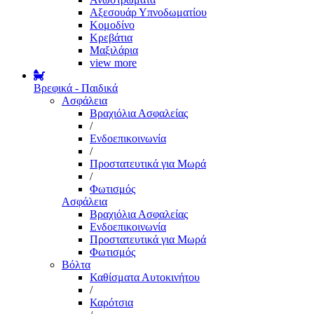
Αξεσουάρ Υπνοδωματίου
Κομοδίνο
Κρεβάτια
Μαξιλάρια
view more
Βρεφικά - Παιδικά
Ασφάλεια
Βραχιόλια Ασφαλείας
/
Ενδοεπικοινωνία
/
Προστατευτικά για Μωρά
/
Φωτισμός
Ασφάλεια
Βραχιόλια Ασφαλείας
Ενδοεπικοινωνία
Προστατευτικά για Μωρά
Φωτισμός
Βόλτα
Καθίσματα Αυτοκινήτου
/
Καρότσια