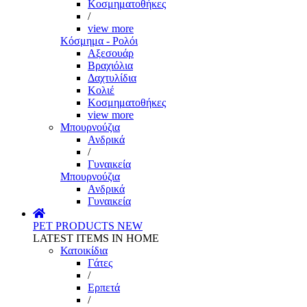
Κοσμηματοθήκες
/
view more
Κόσμημα - Ρολόι
Αξεσουάρ
Βραχιόλια
Δαχτυλίδια
Κολιέ
Κοσμηματοθήκες
view more
Μπουρνούζια
Ανδρικά
/
Γυναικεία
Μπουρνούζια
Ανδρικά
Γυναικεία
PET PRODUCTS
NEW
LATEST ITEMS IN HOME
Κατοικίδια
Γάτες
/
Ερπετά
/