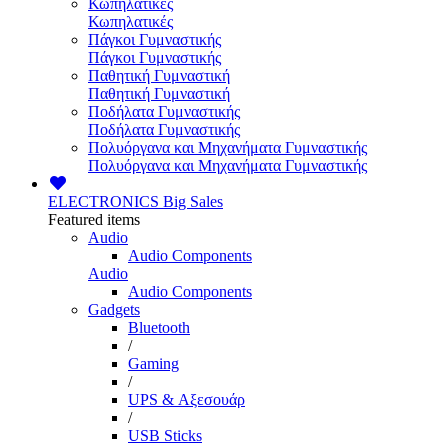
Κωπηλατικές
Κωπηλατικές
Πάγκοι Γυμναστικής
Πάγκοι Γυμναστικής
Παθητική Γυμναστική
Παθητική Γυμναστική
Ποδήλατα Γυμναστικής
Ποδήλατα Γυμναστικής
Πολυόργανα και Μηχανήματα Γυμναστικής
Πολυόργανα και Μηχανήματα Γυμναστικής
ELECTRONICS
Big Sales
Featured items
Audio
Audio Components
Audio
Audio Components
Gadgets
Bluetooth
/
Gaming
/
UPS & Αξεσουάρ
/
USB Sticks