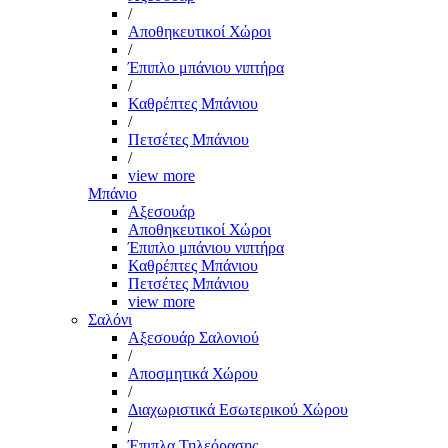
/
Αποθηκευτικοί Χώροι
/
Έπιπλο μπάνιου νιπτήρα
/
Καθρέπτες Μπάνιου
/
Πετσέτες Μπάνιου
/
view more
Μπάνιο
Αξεσουάρ
Αποθηκευτικοί Χώροι
Έπιπλο μπάνιου νιπτήρα
Καθρέπτες Μπάνιου
Πετσέτες Μπάνιου
view more
Σαλόνι
Αξεσουάρ Σαλονιού
/
Αποσμητικά Χώρου
/
Διαχωριστικά Εσωτερικού Χώρου
/
Έπιπλα Τηλεόρασης