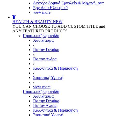
Διάφορα Δομικά Εργαλεία & Μηχανήματα
Εργαλεία Ηλεκτρικά
view more
HEALTH & BEAUTY
NEW
YOU CAN CHOOSE TO ADD CUSTOM TITLE and
ANY FEATURED PRODUCTS
Προσωπική Φροντίδα
Αδυνάτισμα
/
Για την Γυναίκα
/
Για τον Άνδρα
/
Καλλυντικά & Περιποίηση
/
Στοματική Υγιεινή
/
view more
Προσωπική Φροντίδα
Αδυνάτισμα
Για την Γυναίκα
Για τον Άνδρα
Καλλυντικά & Περιποίηση
Στοματική Υγιεινή