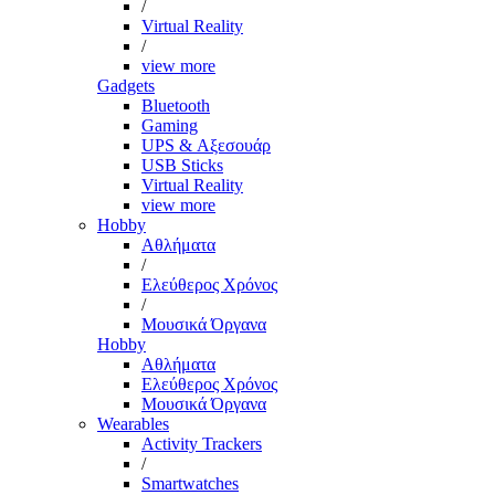
/
Virtual Reality
/
view more
Gadgets
Bluetooth
Gaming
UPS & Αξεσουάρ
USB Sticks
Virtual Reality
view more
Hobby
Αθλήματα
/
Ελεύθερος Χρόνος
/
Μουσικά Όργανα
Hobby
Αθλήματα
Ελεύθερος Χρόνος
Μουσικά Όργανα
Wearables
Activity Trackers
/
Smartwatches