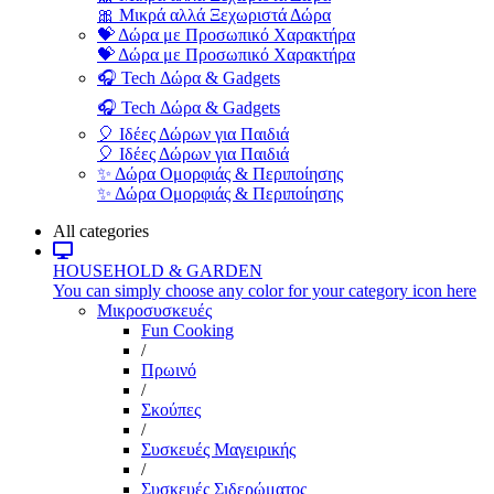
🎀 Μικρά αλλά Ξεχωριστά Δώρα
💝 Δώρα με Προσωπικό Χαρακτήρα
💝 Δώρα με Προσωπικό Χαρακτήρα
🎧 Tech Δώρα & Gadgets
🎧 Tech Δώρα & Gadgets
🎈 Ιδέες Δώρων για Παιδιά
🎈 Ιδέες Δώρων για Παιδιά
✨ Δώρα Ομορφιάς & Περιποίησης
✨ Δώρα Ομορφιάς & Περιποίησης
All categories
HOUSEHOLD & GARDEN
You can simply choose any color for your category icon here
Μικροσυσκευές
Fun Cooking
/
Πρωινό
/
Σκούπες
/
Συσκευές Μαγειρικής
/
Συσκευές Σιδερώματος