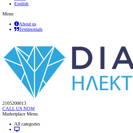
English
Menu
About us
Testimonials
2105200013
CALL US NOW
Marketplace Menu
All categories