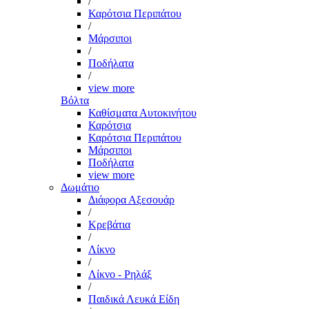
/
Καρότσια Περιπάτου
/
Μάρσιποι
/
Ποδήλατα
/
view more
Βόλτα
Καθίσματα Αυτοκινήτου
Καρότσια
Καρότσια Περιπάτου
Μάρσιποι
Ποδήλατα
view more
Δωμάτιο
Διάφορα Αξεσουάρ
/
Κρεβάτια
/
Λίκνο
/
Λίκνο - Ρηλάξ
/
Παιδικά Λευκά Είδη