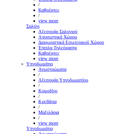
/
Καθρέφτες
/
view more
Σαλόνι
Αξεσουάρ Σαλονιού
Αποσμητικά Χώρου
Διαχωριστικά Εσωτερικού Χώρου
Έπιπλα Τηλεόρασης
Καθρέφτες
view more
Υπνοδωμάτιο
Ανωστρώματα
/
Αξεσουάρ Υπνοδωματίου
/
Κομοδίνο
/
Κρεβάτια
/
Μαξιλάρια
/
view more
Υπνοδωμάτιο
Ανωστρώματα