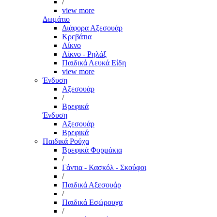
/
view more
Δωμάτιο
Διάφορα Αξεσουάρ
Κρεβάτια
Λίκνο
Λίκνο - Ρηλάξ
Παιδικά Λευκά Είδη
view more
Ένδυση
Αξεσουάρ
/
Βρεφικά
Ένδυση
Αξεσουάρ
Βρεφικά
Παιδικά Ρούχα
Βρεφικά Φορμάκια
/
Γάντια - Κασκόλ - Σκούφοι
/
Παιδικά Αξεσουάρ
/
Παιδικά Εσώρουχα
/