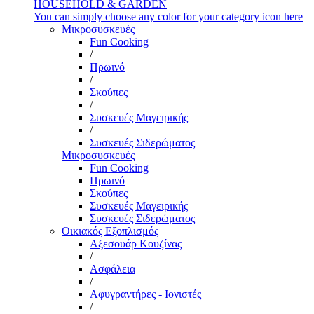
HOUSEHOLD & GARDEN
You can simply choose any color for your category icon here
Μικροσυσκευές
Fun Cooking
/
Πρωινό
/
Σκούπες
/
Συσκευές Μαγειρικής
/
Συσκευές Σιδερώματος
Μικροσυσκευές
Fun Cooking
Πρωινό
Σκούπες
Συσκευές Μαγειρικής
Συσκευές Σιδερώματος
Οικιακός Εξοπλισμός
Αξεσουάρ Κουζίνας
/
Ασφάλεια
/
Αφυγραντήρες - Ιονιστές
/