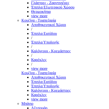
Γλάστρες - Ζαρντινιέρες
Έπιπλα Εξωτερικού Χώρου
Θερμοκήπια
view more
Κουζίνα - Τραπεζαρία
Αποθηκευτικοί Χώροι
/
Έπιπλα Εισόδου
/
Έπιπλα Υποδοχής
/
Καλόγεροι - Κρεμάστρες
/
Καρέκλες
/
view more
Κουζίνα - Τραπεζαρία
Αποθηκευτικοί Χώροι
Έπιπλα Εισόδου
Έπιπλα Υποδοχής
Καλόγεροι - Κρεμάστρες
Καρέκλες
view more
Μπάνιο
Αξεσουάρ