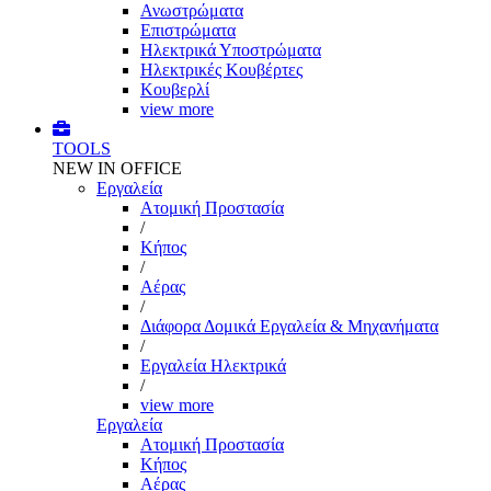
Ανωστρώματα
Επιστρώματα
Ηλεκτρικά Υποστρώματα
Ηλεκτρικές Κουβέρτες
Κουβερλί
view more
TOOLS
NEW IN OFFICE
Εργαλεία
Aτομική Προστασία
/
Kήπος
/
Αέρας
/
Διάφορα Δομικά Εργαλεία & Μηχανήματα
/
Εργαλεία Ηλεκτρικά
/
view more
Εργαλεία
Aτομική Προστασία
Kήπος
Αέρας