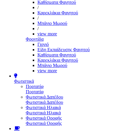
Καθίσματα Φαγητού
/
Καρεκλάκια Φαγητού
/
Μπάνιο Μωρού
/
view more
Φροντίδα
Γιογιό
Είδη Εκπαίδευσης Φαγητού
Καθίσματα Φαγητού
Καρεκλάκια Φαγητού
Μπάνιο Μωρού
view more
Φωτιστικά
Πορτατίφ
Πορτατίφ
Φωτιστικά Δαπέδου
Φωτιστικά Δαπέδου
Φωτιστικά Ηλιακά
Φωτιστικά Ηλιακά
Φωτιστικά Οροφής
Φωτιστικά Οροφής