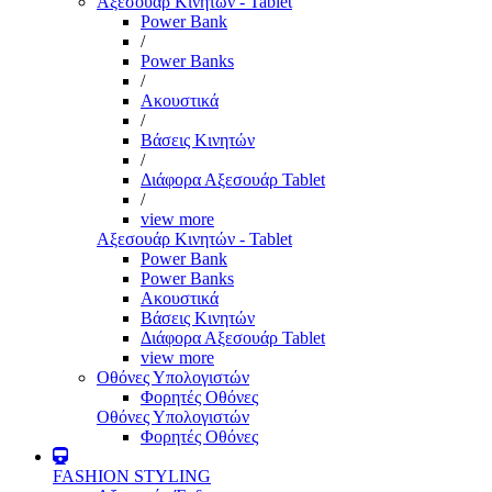
Αξεσουάρ Κινητών - Tablet
Power Bank
/
Power Banks
/
Ακουστικά
/
Βάσεις Κινητών
/
Διάφορα Αξεσουάρ Tablet
/
view more
Αξεσουάρ Κινητών - Tablet
Power Bank
Power Banks
Ακουστικά
Βάσεις Κινητών
Διάφορα Αξεσουάρ Tablet
view more
Οθόνες Υπολογιστών
Φορητές Οθόνες
Οθόνες Υπολογιστών
Φορητές Οθόνες
FASHION STYLING