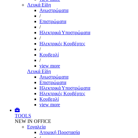
Λευκά Είδη
Ανωστρώματα
/
Επιστρώματα
/
Ηλεκτρικά Υποστρώματα
/
Ηλεκτρικές Κουβέρτες
/
Κουβερλί
/
view more
Λευκά Είδη
Ανωστρώματα
Επιστρώματα
Ηλεκτρικά Υποστρώματα
Ηλεκτρικές Κουβέρτες
Κουβερλί
view more
TOOLS
NEW IN OFFICE
Εργαλεία
Aτομική Προστασία
/