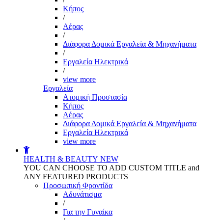
Kήπος
/
Αέρας
/
Διάφορα Δομικά Εργαλεία & Μηχανήματα
/
Εργαλεία Ηλεκτρικά
/
view more
Εργαλεία
Aτομική Προστασία
Kήπος
Αέρας
Διάφορα Δομικά Εργαλεία & Μηχανήματα
Εργαλεία Ηλεκτρικά
view more
HEALTH & BEAUTY
NEW
YOU CAN CHOOSE TO ADD CUSTOM TITLE and
ANY FEATURED PRODUCTS
Προσωπική Φροντίδα
Αδυνάτισμα
/
Για την Γυναίκα