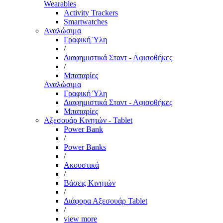
Wearables
Activity Trackers
Smartwatches
Αναλώσιμα
Γραφική Ύλη
/
Διαφημιστικά Σταντ - Αφισοθήκες
/
Μπαταρίες
Αναλώσιμα
Γραφική Ύλη
Διαφημιστικά Σταντ - Αφισοθήκες
Μπαταρίες
Αξεσουάρ Κινητών - Tablet
Power Bank
/
Power Banks
/
Ακουστικά
/
Βάσεις Κινητών
/
Διάφορα Αξεσουάρ Tablet
/
view more