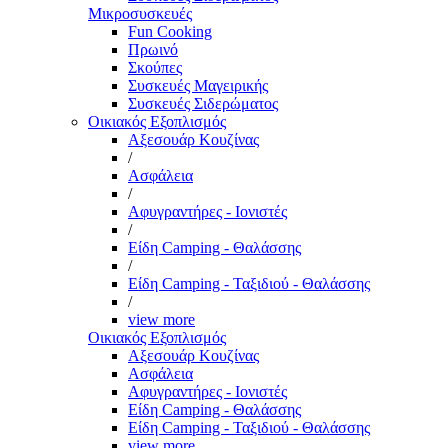
Μικροσυσκευές
Fun Cooking
Πρωινό
Σκούπες
Συσκευές Μαγειρικής
Συσκευές Σιδερώματος
Οικιακός Εξοπλισμός
Αξεσουάρ Κουζίνας
/
Ασφάλεια
/
Αφυγραντήρες - Ιονιστές
/
Είδη Camping - Θαλάσσης
/
Είδη Camping - Ταξιδιού - Θαλάσσης
/
view more
Οικιακός Εξοπλισμός
Αξεσουάρ Κουζίνας
Ασφάλεια
Αφυγραντήρες - Ιονιστές
Είδη Camping - Θαλάσσης
Είδη Camping - Ταξιδιού - Θαλάσσης
view more