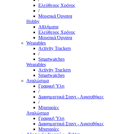
Ελεύθερος Χρόνος
/
Μουσικά Όργανα
Hobby
Αθλήματα
Ελεύθερος Χρόνος
Μουσικά Όργανα
Wearables
Activity Trackers
/
Smartwatches
Wearables
Activity Trackers
Smartwatches
Αναλώσιμα
Γραφική Ύλη
/
Διαφημιστικά Σταντ - Αφισοθήκες
/
Μπαταρίες
Αναλώσιμα
Γραφική Ύλη
Διαφημιστικά Σταντ - Αφισοθήκες
Μπαταρίες