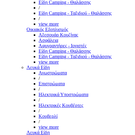
Είδη Camping - Θαλάσσης
/
Είδη Camping - Ταξιδιού - Θαλάσσης
/
view more
Οικιακός Εξοπλισμός
Αξεσουάρ Κουζίνας
Ασφάλεια
Αφυγραντήρες - Ιονιστές
Είδη Camping - Θαλάσσης
Είδη Camping - Ταξιδιού - Θαλάσσης
view more
Λευκά Είδη
Ανωστρώματα
/
Επιστρώματα
/
Ηλεκτρικά Υποστρώματα
/
Ηλεκτρικές Κουβέρτες
/
Κουβερλί
/
view more
Λευκά Είδη