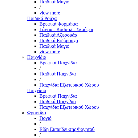
Παιδικά Μαγιό
/
view more
Παιδικά Ρούχα
Βρεφικά Φορμάκια
Γάντια - Κασκόλ - Σκούφοι
Παιδικά Αξεσουάρ
Παιδικά Εσώρουχα
Παιδικά Μαγιό
view more
Παιχνίδια
Βρεφικά Παιχνίδια
/
Παιδικά Παιχνίδια
/
Παιχνίδια Εξωτερικού Χώρου
Παιχνίδια
Βρεφικά Παιχνίδια
Παιδικά Παιχνίδια
Παιχνίδια Εξωτερικού Χώρου
Φροντίδα
Γιογιό
/
Είδη Εκπαίδευσης Φαγητού
/