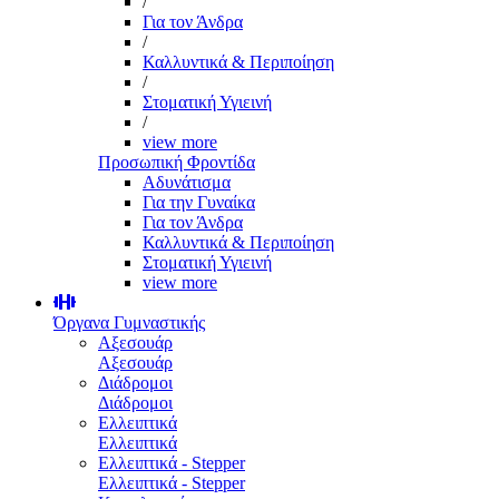
/
Για τον Άνδρα
/
Καλλυντικά & Περιποίηση
/
Στοματική Υγιεινή
/
view more
Προσωπική Φροντίδα
Αδυνάτισμα
Για την Γυναίκα
Για τον Άνδρα
Καλλυντικά & Περιποίηση
Στοματική Υγιεινή
view more
Όργανα Γυμναστικής
Αξεσουάρ
Αξεσουάρ
Διάδρομοι
Διάδρομοι
Ελλειπτικά
Ελλειπτικά
Ελλειπτικά - Stepper
Ελλειπτικά - Stepper