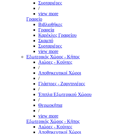
Συρταριέρες
/
view more
Γραφείο
Βιβλιοθήκες
Γραφεία
Καρέκλες Γραφείου
Σκαμπό
Συρταριέρες
view more
Εξωτερικός Χώρος - Κήπος
Αιώρες - Κούνιες
/
Αποθηκευτικοί Χώροι
/
Γλάστρες - Ζαρντινιέρες
/
Έπιπλα Εξωτερικού Χώρου
/
Θερμοκήπια
/
view more
Εξωτερικός Χώρος - Κήπος
Αιώρες - Κούνιες
Αποθηκευτικοί Χώροι