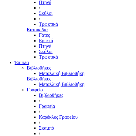
Πτηνά
/
Σκύλοι
/
Τρωκτικά
Κατοικίδια
Γάτες
Ερπετά
Πτηνά
Σκύλοι
Τρωκτικά
Έπιπλα
Βιβλιοθήκες
Μεταλλική Βιβλιοθήκη
Βιβλιοθήκες
Μεταλλική Βιβλιοθήκη
Γραφείο
Βιβλιοθήκες
/
Γραφεία
/
Καρέκλες Γραφείου
/
Σκαμπό
/