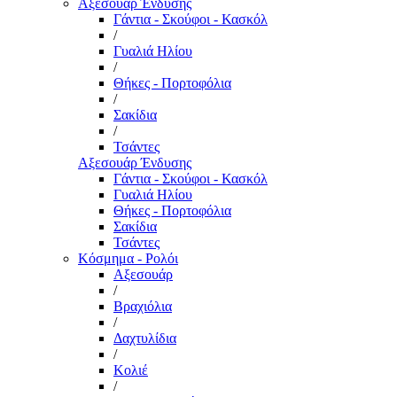
Αξεσουάρ Ένδυσης
Γάντια - Σκούφοι - Κασκόλ
/
Γυαλιά Ηλίου
/
Θήκες - Πορτοφόλια
/
Σακίδια
/
Τσάντες
Αξεσουάρ Ένδυσης
Γάντια - Σκούφοι - Κασκόλ
Γυαλιά Ηλίου
Θήκες - Πορτοφόλια
Σακίδια
Τσάντες
Κόσμημα - Ρολόι
Αξεσουάρ
/
Βραχιόλια
/
Δαχτυλίδια
/
Κολιέ
/