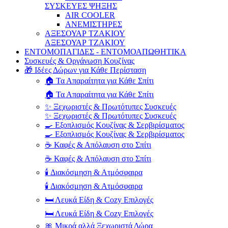
ΣΥΣΚΕΥΕΣ ΨΗΞΗΣ
AIR COOLER
ΑΝΕΜΙΣΤΗΡΕΣ
ΑΞΕΣΟΥΑΡ ΤΖΑΚΙΟΥ
ΑΞΕΣΟΥΑΡ ΤΖΑΚΙΟΥ
ΕΝΤΟΜΟΠΑΓΙΔΕΣ - ΕΝΤΟΜΟΑΠΩΘΗΤΙΚΑ
Συσκευές & Οργάνωση Κουζίνας
🎁 Ιδέες Δώρων για Κάθε Περίσταση
🏠 Τα Απαραίτητα για Κάθε Σπίτι
🏠 Τα Απαραίτητα για Κάθε Σπίτι
✨ Ξεχωριστές & Πρωτότυπες Συσκευές
✨ Ξεχωριστές & Πρωτότυπες Συσκευές
🍳 Εξοπλισμός Κουζίνας & Σερβιρίσματος
🍳 Εξοπλισμός Κουζίνας & Σερβιρίσματος
☕ Καφές & Απόλαυση στο Σπίτι
☕ Καφές & Απόλαυση στο Σπίτι
🕯️ Διακόσμηση & Ατμόσφαιρα
🕯️ Διακόσμηση & Ατμόσφαιρα
🛏️ Λευκά Είδη & Cozy Επιλογές
🛏️ Λευκά Είδη & Cozy Επιλογές
🎀 Μικρά αλλά Ξεχωριστά Δώρα