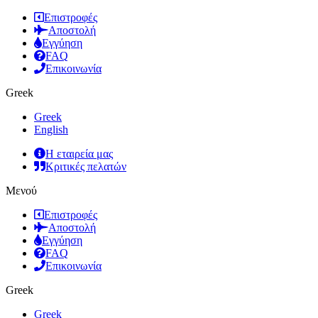
Επιστροφές
Αποστολή
Εγγύηση
FAQ
Επικοινωνία
Greek
Greek
English
Η εταιρεία μας
Κριτικές πελατών
Μενού
Επιστροφές
Αποστολή
Εγγύηση
FAQ
Επικοινωνία
Greek
Greek