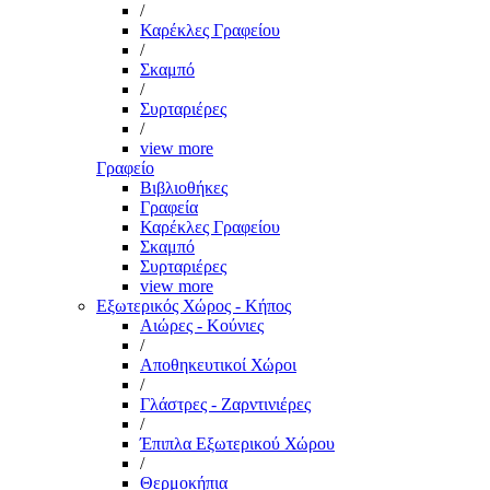
/
Καρέκλες Γραφείου
/
Σκαμπό
/
Συρταριέρες
/
view more
Γραφείο
Βιβλιοθήκες
Γραφεία
Καρέκλες Γραφείου
Σκαμπό
Συρταριέρες
view more
Εξωτερικός Χώρος - Κήπος
Αιώρες - Κούνιες
/
Αποθηκευτικοί Χώροι
/
Γλάστρες - Ζαρντινιέρες
/
Έπιπλα Εξωτερικού Χώρου
/
Θερμοκήπια