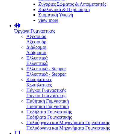
Ζυγαριές Σώματος & Λιπομετρητές
Καλλυντικά & Περιποίηση
Στοματική Υγιεινή
view more
Όργανα Γυμναστικής
Αξεσουάρ
Αξεσουάρ
Διάδρομοι
Διάδρομοι
Ελλειπτικά
Ελλειπτικά
Ελλειπτικά - Stepper
Ελλειπτικά - Stepper
Κωπηλατικές
Κωπηλατικές
Πάγκοι Γυμναστικής
Πάγκοι Γυμναστικής
Παθητική Γυμναστική
Παθητική Γυμναστική
Ποδήλατα Γυμναστικής
Ποδήλατα Γυμναστικής
Πολυόργανα και Μηχανήματα Γυμναστικής
Πολυόργανα και Μηχανήματα Γυμναστικής