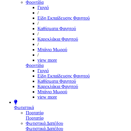
Φροντίδα
Γιογιό
/
Είδη Εκπαίδευσης Φαγητού
/
Καθίσματα Φαγητού
/
Καρεκλάκια Φαγητού
/
Μπάνιο Μωρού
/
view more
Φροντίδα
Γιογιό
Είδη Εκπαίδευσης Φαγητού
Καθίσματα Φαγητού
Καρεκλάκια Φαγητού
Μπάνιο Μωρού
view more
Φωτιστικά
Πορτατίφ
Πορτατίφ
Φωτιστικά Δαπέδου
Φωτιστικά Δαπέδου