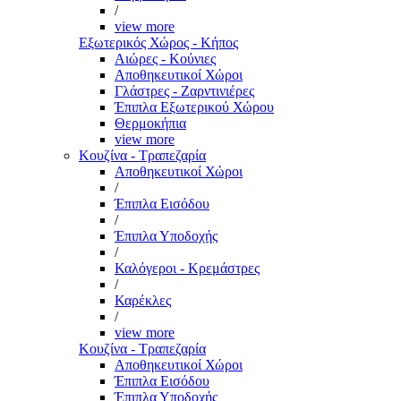
/
view more
Εξωτερικός Χώρος - Κήπος
Αιώρες - Κούνιες
Αποθηκευτικοί Χώροι
Γλάστρες - Ζαρντινιέρες
Έπιπλα Εξωτερικού Χώρου
Θερμοκήπια
view more
Κουζίνα - Τραπεζαρία
Αποθηκευτικοί Χώροι
/
Έπιπλα Εισόδου
/
Έπιπλα Υποδοχής
/
Καλόγεροι - Κρεμάστρες
/
Καρέκλες
/
view more
Κουζίνα - Τραπεζαρία
Αποθηκευτικοί Χώροι
Έπιπλα Εισόδου
Έπιπλα Υποδοχής