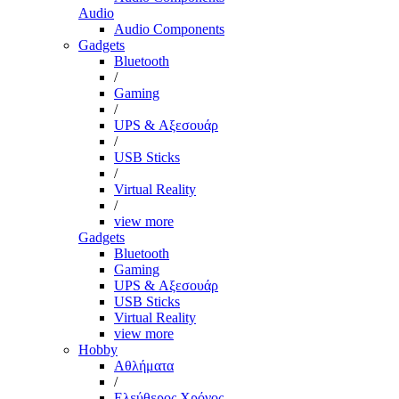
Audio
Audio Components
Gadgets
Bluetooth
/
Gaming
/
UPS & Αξεσουάρ
/
USB Sticks
/
Virtual Reality
/
view more
Gadgets
Bluetooth
Gaming
UPS & Αξεσουάρ
USB Sticks
Virtual Reality
view more
Hobby
Αθλήματα
/
Ελεύθερος Χρόνος