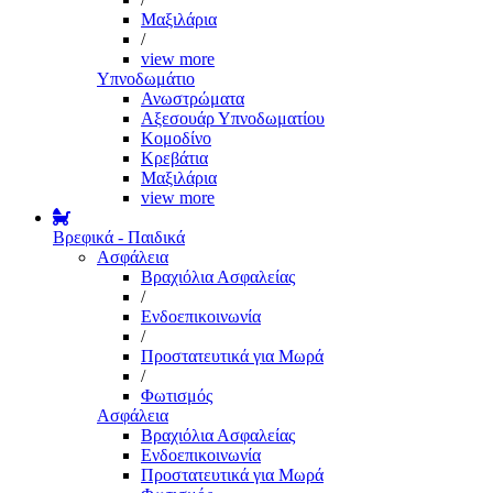
Μαξιλάρια
/
view more
Υπνοδωμάτιο
Ανωστρώματα
Αξεσουάρ Υπνοδωματίου
Κομοδίνο
Κρεβάτια
Μαξιλάρια
view more
Βρεφικά - Παιδικά
Ασφάλεια
Βραχιόλια Ασφαλείας
/
Ενδοεπικοινωνία
/
Προστατευτικά για Μωρά
/
Φωτισμός
Ασφάλεια
Βραχιόλια Ασφαλείας
Ενδοεπικοινωνία
Προστατευτικά για Μωρά