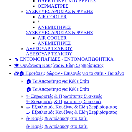
ΗΛΕΚΤΡΙΚΕΣ ΚΟΥΒΕΡΤΕΣ
ΘΕΡΜΑΣΤΡΕΣ
ΣΥΣΚΕΥΕΣ ΔΡΟΣΙΑΣ & ΨΥΞΗΣ
AIR COOLER
/
ΑΝΕΜΙΣΤΗΡΕΣ
ΣΥΣΚΕΥΕΣ ΔΡΟΣΙΑΣ & ΨΥΞΗΣ
AIR COOLER
ΑΝΕΜΙΣΤΗΡΕΣ
ΑΞΕΣΟΥΑΡ ΤΖΑΚΙΟΥ
ΑΞΕΣΟΥΑΡ ΤΖΑΚΙΟΥ
🦟 ΕΝΤΟΜΟΠΑΓΙΔΕΣ - ΕΝΤΟΜΟΑΠΩΘΗΤΙΚΑ
🍽️ Οργάνωση Κουζίνας & Είδη Σερβιρίσματος
🎁🏠 Προτάσεις δώρων • Επιλογές για το σπίτι • Για σένα
🏠 Τα Απαραίτητα για Κάθε Σπίτι
🏠 Τα Απαραίτητα για Κάθε Σπίτι
✨ Ξεχωριστές & Πρωτότυπες Συσκευές
✨ Ξεχωριστές & Πρωτότυπες Συσκευές
🍳 Εξοπλισμός Κουζίνας & Είδη Σερβιρίσματος
🍳 Εξοπλισμός Κουζίνας & Είδη Σερβιρίσματος
☕ Καφές & Απόλαυση στο Σπίτι
☕ Καφές & Απόλαυση στο Σπίτι