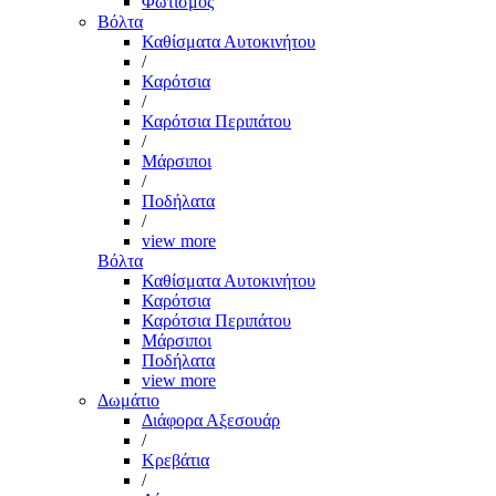
Φωτισμός
Βόλτα
Καθίσματα Αυτοκινήτου
/
Καρότσια
/
Καρότσια Περιπάτου
/
Μάρσιποι
/
Ποδήλατα
/
view more
Βόλτα
Καθίσματα Αυτοκινήτου
Καρότσια
Καρότσια Περιπάτου
Μάρσιποι
Ποδήλατα
view more
Δωμάτιο
Διάφορα Αξεσουάρ
/
Κρεβάτια
/