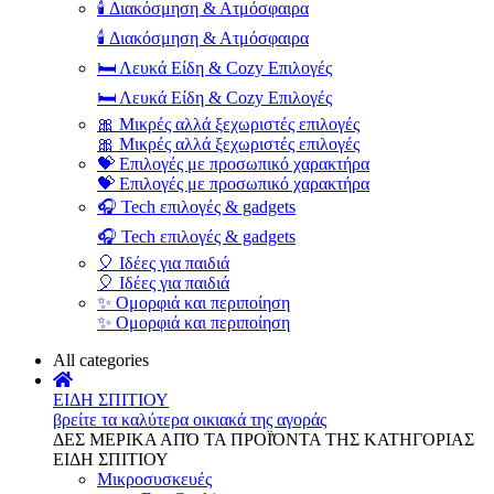
🕯️ Διακόσμηση & Ατμόσφαιρα
🕯️ Διακόσμηση & Ατμόσφαιρα
🛏️ Λευκά Είδη & Cozy Επιλογές
🛏️ Λευκά Είδη & Cozy Επιλογές
🎀 Μικρές αλλά ξεχωριστές επιλογές
🎀 Μικρές αλλά ξεχωριστές επιλογές
💝 Επιλογές με προσωπικό χαρακτήρα
💝 Επιλογές με προσωπικό χαρακτήρα
🎧 Tech επιλογές & gadgets
🎧 Tech επιλογές & gadgets
🎈 Ιδέες για παιδιά
🎈 Ιδέες για παιδιά
✨ Ομορφιά και περιποίηση
✨ Ομορφιά και περιποίηση
All categories
ΕΙΔΗ ΣΠΙΤΙΟΥ
βρείτε τα καλύτερα οικιακά της αγοράς
ΔΕΣ ΜΕΡΙΚΑ ΑΠΌ ΤΑ ΠΡΟΪΌΝΤΑ ΤΗΣ ΚΑΤΗΓΟΡΙΑΣ
ΕΙΔΗ ΣΠΙΤΙΟΥ
Μικροσυσκευές