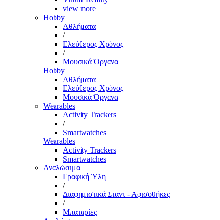
view more
Hobby
Αθλήματα
/
Ελεύθερος Χρόνος
/
Μουσικά Όργανα
Hobby
Αθλήματα
Ελεύθερος Χρόνος
Μουσικά Όργανα
Wearables
Activity Trackers
/
Smartwatches
Wearables
Activity Trackers
Smartwatches
Αναλώσιμα
Γραφική Ύλη
/
Διαφημιστικά Σταντ - Αφισοθήκες
/
Μπαταρίες