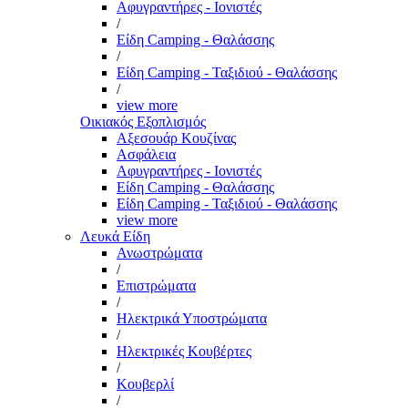
Αφυγραντήρες - Ιονιστές
/
Είδη Camping - Θαλάσσης
/
Είδη Camping - Ταξιδιού - Θαλάσσης
/
view more
Οικιακός Εξοπλισμός
Αξεσουάρ Κουζίνας
Ασφάλεια
Αφυγραντήρες - Ιονιστές
Είδη Camping - Θαλάσσης
Είδη Camping - Ταξιδιού - Θαλάσσης
view more
Λευκά Είδη
Ανωστρώματα
/
Επιστρώματα
/
Ηλεκτρικά Υποστρώματα
/
Ηλεκτρικές Κουβέρτες
/
Κουβερλί
/