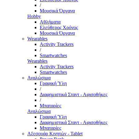
/
Μουσικά Όργανα
Hobby
Αθλήματα
Ελεύθερος Χρόνος
Μουσικά Όργανα
Wearables
Activity Trackers
/
Smartwatches
Wearables
Activity Trackers
Smartwatches
Αναλώσιμα
Γραφική Ύλη
/
Διαφημιστικά Σταντ - Αφισοθήκες
/
Μπαταρίες
Αναλώσιμα
Γραφική Ύλη
Διαφημιστικά Σταντ - Αφισοθήκες
Μπαταρίες
Αξεσουάρ Κινητών - Tablet