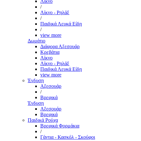
Λίκνο
/
Λίκνο - Ρηλάξ
/
Παιδικά Λευκά Είδη
/
view more
Δωμάτιο
Διάφορα Αξεσουάρ
Κρεβάτια
Λίκνο
Λίκνο - Ρηλάξ
Παιδικά Λευκά Είδη
view more
Ένδυση
Αξεσουάρ
/
Βρεφικά
Ένδυση
Αξεσουάρ
Βρεφικά
Παιδικά Ρούχα
Βρεφικά Φορμάκια
/
Γάντια - Κασκόλ - Σκούφοι