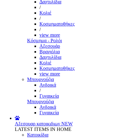
Δαχτυλίδια
/
Κολιέ
/
Κοσμηματοθήκες
/
view more
Κόσμημα - Ρολόι
Αξεσουάρ
Βραχιόλια
Δαχτυλίδια
Κολιέ
Κοσμηματοθήκες
view more
Μπουρνούζια
Ανδρικά
/
Γυναικεία
Μπουρνούζια
Ανδρικά
Γυναικεία
Αξεσουαρ κατοικιδιων
NEW
LATEST ITEMS IN HOME
Κατοικίδια