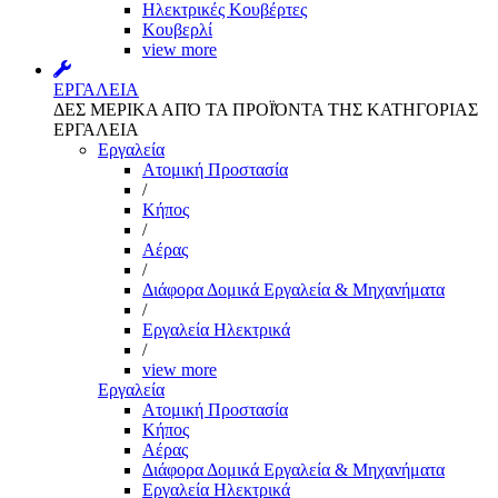
Ηλεκτρικές Κουβέρτες
Κουβερλί
view more
ΕΡΓΑΛΕΙΑ
ΔΕΣ ΜΕΡΙΚΑ ΑΠΌ ΤΑ ΠΡΟΪΌΝΤΑ ΤΗΣ ΚΑΤΗΓΟΡΙΑΣ
ΕΡΓΑΛΕΙΑ
Εργαλεία
Aτομική Προστασία
/
Kήπος
/
Αέρας
/
Διάφορα Δομικά Εργαλεία & Μηχανήματα
/
Εργαλεία Ηλεκτρικά
/
view more
Εργαλεία
Aτομική Προστασία
Kήπος
Αέρας
Διάφορα Δομικά Εργαλεία & Μηχανήματα
Εργαλεία Ηλεκτρικά