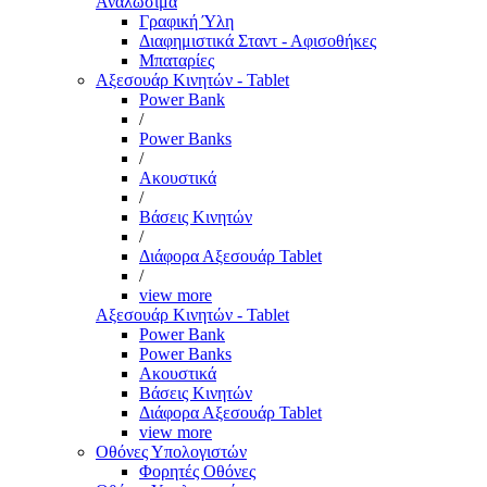
Αναλώσιμα
Γραφική Ύλη
Διαφημιστικά Σταντ - Αφισοθήκες
Μπαταρίες
Αξεσουάρ Κινητών - Tablet
Power Bank
/
Power Banks
/
Ακουστικά
/
Βάσεις Κινητών
/
Διάφορα Αξεσουάρ Tablet
/
view more
Αξεσουάρ Κινητών - Tablet
Power Bank
Power Banks
Ακουστικά
Βάσεις Κινητών
Διάφορα Αξεσουάρ Tablet
view more
Οθόνες Υπολογιστών
Φορητές Οθόνες