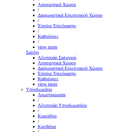
Αποσμητικά Χώρου
/
Διαχωριστικά Εσωτερικού Χώρου
/
Έπιπλα Τηλεόρασης
/
Καθρέφτες
/
view more
Σαλόνι
Αξεσουάρ Σαλονιού
Αποσμητικά Χώρου
Διαχωριστικά Εσωτερικού Χώρου
Έπιπλα Τηλεόρασης
Καθρέφτες
view more
Υπνοδωμάτιο
Ανωστρώματα
/
Αξεσουάρ Υπνοδωματίου
/
Κομοδίνο
/
Κρεβάτια
/