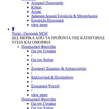
Aτομική Προστασία
Kήπος
Αέρας
Διάφορα Δομικά Εργαλεία & Μηχανήματα
Εργαλεία Ηλεκτρικά
view more
Υγεία - Ομορφιά
NEW
ΔΕΣ ΜΕΡΙΚΑ ΑΠΌ ΤΑ ΠΡΟΪΌΝΤΑ ΤΗΣ ΚΑΤΗΓΟΡΙΑΣ
ΥΓΕΙΑ ΚΑΙ ΟΜΟΡΦΙΑ
Προσωπική Φροντίδα
Για την Γυναίκα
/
Για τον Άνδρα
/
Ζυγαριές Σώματος & Λιπομετρητές
/
Καλλυντικά & Περιποίηση
/
Στοματική Υγιεινή
/
view more
Προσωπική Φροντίδα
Για την Γυναίκα
Για τον Άνδρα