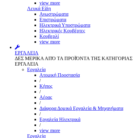
view more
Λευκά Είδη
Ανωστρώματα
Επιστρώματα
Ηλεκτρικά Υποστρώματα
Ηλεκτρικές Κουβέρτες
Κουβερλί
view more
ΕΡΓΑΛΕΙΑ
ΔΕΣ ΜΕΡΙΚΑ ΑΠΌ ΤΑ ΠΡΟΪΌΝΤΑ ΤΗΣ ΚΑΤΗΓΟΡΙΑΣ
ΕΡΓΑΛΕΙΑ
Εργαλεία
Aτομική Προστασία
/
Kήπος
/
Αέρας
/
Διάφορα Δομικά Εργαλεία & Μηχανήματα
/
Εργαλεία Ηλεκτρικά
/
view more
Εργαλεία