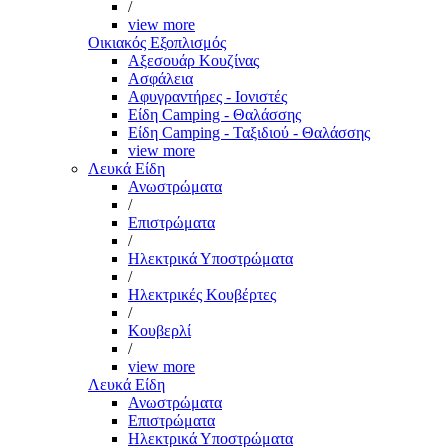
/
view more
Οικιακός Εξοπλισμός
Αξεσουάρ Κουζίνας
Ασφάλεια
Αφυγραντήρες - Ιονιστές
Είδη Camping - Θαλάσσης
Είδη Camping - Ταξιδιού - Θαλάσσης
view more
Λευκά Είδη
Ανωστρώματα
/
Επιστρώματα
/
Ηλεκτρικά Υποστρώματα
/
Ηλεκτρικές Κουβέρτες
/
Κουβερλί
/
view more
Λευκά Είδη
Ανωστρώματα
Επιστρώματα
Ηλεκτρικά Υποστρώματα