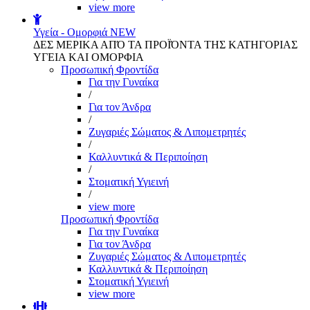
view more
Υγεία - Ομορφιά
NEW
ΔΕΣ ΜΕΡΙΚΑ ΑΠΌ ΤΑ ΠΡΟΪΌΝΤΑ ΤΗΣ ΚΑΤΗΓΟΡΙΑΣ
ΥΓΕΙΑ ΚΑΙ ΟΜΟΡΦΙΑ
Προσωπική Φροντίδα
Για την Γυναίκα
/
Για τον Άνδρα
/
Ζυγαριές Σώματος & Λιπομετρητές
/
Καλλυντικά & Περιποίηση
/
Στοματική Υγιεινή
/
view more
Προσωπική Φροντίδα
Για την Γυναίκα
Για τον Άνδρα
Ζυγαριές Σώματος & Λιπομετρητές
Καλλυντικά & Περιποίηση
Στοματική Υγιεινή
view more