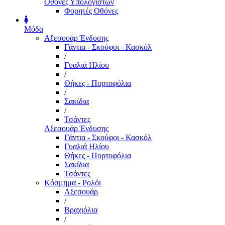
Οθόνες Υπολογιστών
Φορητές Οθόνες
Μόδα
Αξεσουάρ Ένδυσης
Γάντια - Σκούφοι - Κασκόλ
/
Γυαλιά Ηλίου
/
Θήκες - Πορτοφόλια
/
Σακίδια
/
Τσάντες
Αξεσουάρ Ένδυσης
Γάντια - Σκούφοι - Κασκόλ
Γυαλιά Ηλίου
Θήκες - Πορτοφόλια
Σακίδια
Τσάντες
Κόσμημα - Ρολόι
Αξεσουάρ
/
Βραχιόλια
/