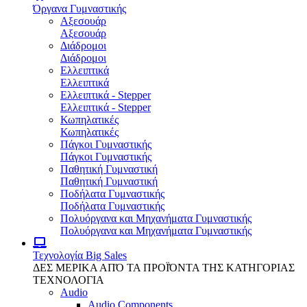
Όργανα Γυμναστικής
Αξεσουάρ
Αξεσουάρ
Διάδρομοι
Διάδρομοι
Ελλειπτικά
Ελλειπτικά
Ελλειπτικά - Stepper
Ελλειπτικά - Stepper
Κωπηλατικές
Κωπηλατικές
Πάγκοι Γυμναστικής
Πάγκοι Γυμναστικής
Παθητική Γυμναστική
Παθητική Γυμναστική
Ποδήλατα Γυμναστικής
Ποδήλατα Γυμναστικής
Πολυόργανα και Μηχανήματα Γυμναστικής
Πολυόργανα και Μηχανήματα Γυμναστικής
Τεχνολογία
Big Sales
ΔΕΣ ΜΕΡΙΚΑ ΑΠΌ ΤΑ ΠΡΟΪΌΝΤΑ ΤΗΣ ΚΑΤΗΓΟΡΙΑΣ
ΤΕΧΝΟΛΟΓΙΑ
Audio
Audio Components