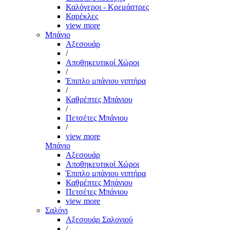
Καλόγεροι - Κρεμάστρες
Καρέκλες
view more
Μπάνιο
Αξεσουάρ
/
Αποθηκευτικοί Χώροι
/
Έπιπλο μπάνιου νιπτήρα
/
Καθρέπτες Μπάνιου
/
Πετσέτες Μπάνιου
/
view more
Μπάνιο
Αξεσουάρ
Αποθηκευτικοί Χώροι
Έπιπλο μπάνιου νιπτήρα
Καθρέπτες Μπάνιου
Πετσέτες Μπάνιου
view more
Σαλόνι
Αξεσουάρ Σαλονιού
/