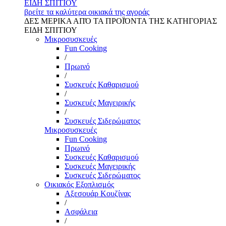
ΕΙΔΗ ΣΠΙΤΙΟΥ
βρείτε τα καλύτερα οικιακά της αγοράς
ΔΕΣ ΜΕΡΙΚΑ ΑΠΌ ΤΑ ΠΡΟΪΌΝΤΑ ΤΗΣ ΚΑΤΗΓΟΡΙΑΣ
ΕΙΔΗ ΣΠΙΤΙΟΥ
Μικροσυσκευές
Fun Cooking
/
Πρωινό
/
Συσκευές Καθαρισμού
/
Συσκευές Μαγειρικής
/
Συσκευές Σιδερώματος
Μικροσυσκευές
Fun Cooking
Πρωινό
Συσκευές Καθαρισμού
Συσκευές Μαγειρικής
Συσκευές Σιδερώματος
Οικιακός Εξοπλισμός
Αξεσουάρ Κουζίνας
/
Ασφάλεια
/