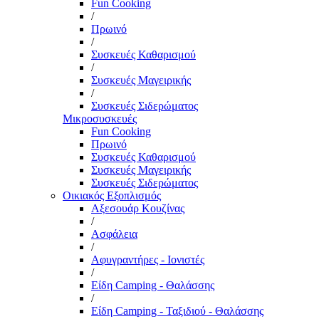
Fun Cooking
/
Πρωινό
/
Συσκευές Καθαρισμού
/
Συσκευές Μαγειρικής
/
Συσκευές Σιδερώματος
Μικροσυσκευές
Fun Cooking
Πρωινό
Συσκευές Καθαρισμού
Συσκευές Μαγειρικής
Συσκευές Σιδερώματος
Οικιακός Εξοπλισμός
Αξεσουάρ Κουζίνας
/
Ασφάλεια
/
Αφυγραντήρες - Ιονιστές
/
Είδη Camping - Θαλάσσης
/
Είδη Camping - Ταξιδιού - Θαλάσσης