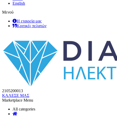
English
Μενού
Η εταιρεία μας
Κριτικές πελατών
2105200013
ΚΑΛΕΣΕ ΜΑΣ
Marketplace Menu
All categories