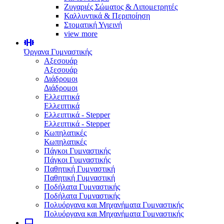
Ζυγαριές Σώματος & Λιπομετρητές
Καλλυντικά & Περιποίηση
Στοματική Υγιεινή
view more
Όργανα Γυμναστικής
Αξεσουάρ
Αξεσουάρ
Διάδρομοι
Διάδρομοι
Ελλειπτικά
Ελλειπτικά
Ελλειπτικά - Stepper
Ελλειπτικά - Stepper
Κωπηλατικές
Κωπηλατικές
Πάγκοι Γυμναστικής
Πάγκοι Γυμναστικής
Παθητική Γυμναστική
Παθητική Γυμναστική
Ποδήλατα Γυμναστικής
Ποδήλατα Γυμναστικής
Πολυόργανα και Μηχανήματα Γυμναστικής
Πολυόργανα και Μηχανήματα Γυμναστικής