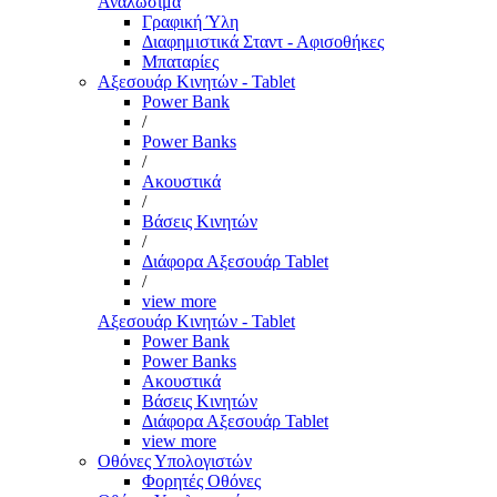
Αναλώσιμα
Γραφική Ύλη
Διαφημιστικά Σταντ - Αφισοθήκες
Μπαταρίες
Αξεσουάρ Κινητών - Tablet
Power Bank
/
Power Banks
/
Ακουστικά
/
Βάσεις Κινητών
/
Διάφορα Αξεσουάρ Tablet
/
view more
Αξεσουάρ Κινητών - Tablet
Power Bank
Power Banks
Ακουστικά
Βάσεις Κινητών
Διάφορα Αξεσουάρ Tablet
view more
Οθόνες Υπολογιστών
Φορητές Οθόνες