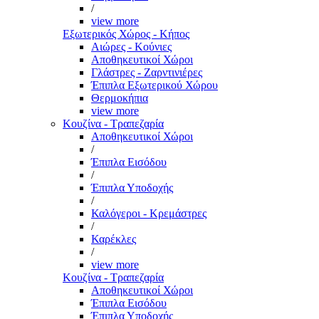
/
view more
Εξωτερικός Χώρος - Κήπος
Αιώρες - Κούνιες
Αποθηκευτικοί Χώροι
Γλάστρες - Ζαρντινιέρες
Έπιπλα Εξωτερικού Χώρου
Θερμοκήπια
view more
Κουζίνα - Τραπεζαρία
Αποθηκευτικοί Χώροι
/
Έπιπλα Εισόδου
/
Έπιπλα Υποδοχής
/
Καλόγεροι - Κρεμάστρες
/
Καρέκλες
/
view more
Κουζίνα - Τραπεζαρία
Αποθηκευτικοί Χώροι
Έπιπλα Εισόδου
Έπιπλα Υποδοχής