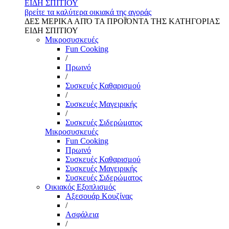
ΕΙΔΗ ΣΠΙΤΙΟΥ
βρείτε τα καλύτερα οικιακά της αγοράς
ΔΕΣ ΜΕΡΙΚΑ ΑΠΌ ΤΑ ΠΡΟΪΌΝΤΑ ΤΗΣ ΚΑΤΗΓΟΡΙΑΣ
ΕΙΔΗ ΣΠΙΤΙΟΥ
Μικροσυσκευές
Fun Cooking
/
Πρωινό
/
Συσκευές Καθαρισμού
/
Συσκευές Μαγειρικής
/
Συσκευές Σιδερώματος
Μικροσυσκευές
Fun Cooking
Πρωινό
Συσκευές Καθαρισμού
Συσκευές Μαγειρικής
Συσκευές Σιδερώματος
Οικιακός Εξοπλισμός
Αξεσουάρ Κουζίνας
/
Ασφάλεια
/