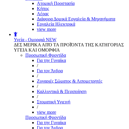
Aτομική Προστασία
Kήπος
Αέρας
Διάφορα Δομικά Εργαλεία & Μηχανήματα
Εργαλεία Ηλεκτρικά
view more
Υγεία - Ομορφιά
NEW
ΔΕΣ ΜΕΡΙΚΑ ΑΠΌ ΤΑ ΠΡΟΪΌΝΤΑ ΤΗΣ ΚΑΤΗΓΟΡΙΑΣ
ΥΓΕΙΑ ΚΑΙ ΟΜΟΡΦΙΑ
Προσωπική Φροντίδα
Για την Γυναίκα
/
Για τον Άνδρα
/
Ζυγαριές Σώματος & Λιπομετρητές
/
Καλλυντικά & Περιποίηση
/
Στοματική Υγιεινή
/
view more
Προσωπική Φροντίδα
Για την Γυναίκα
Για τον Άνδρα