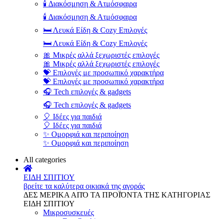
🕯️ Διακόσμηση & Ατμόσφαιρα
🕯️ Διακόσμηση & Ατμόσφαιρα
🛏️ Λευκά Είδη & Cozy Επιλογές
🛏️ Λευκά Είδη & Cozy Επιλογές
🎀 Μικρές αλλά ξεχωριστές επιλογές
🎀 Μικρές αλλά ξεχωριστές επιλογές
💝 Επιλογές με προσωπικό χαρακτήρα
💝 Επιλογές με προσωπικό χαρακτήρα
🎧 Tech επιλογές & gadgets
🎧 Tech επιλογές & gadgets
🎈 Ιδέες για παιδιά
🎈 Ιδέες για παιδιά
✨ Ομορφιά και περιποίηση
✨ Ομορφιά και περιποίηση
All categories
ΕΙΔΗ ΣΠΙΤΙΟΥ
βρείτε τα καλύτερα οικιακά της αγοράς
ΔΕΣ ΜΕΡΙΚΑ ΑΠΌ ΤΑ ΠΡΟΪΌΝΤΑ ΤΗΣ ΚΑΤΗΓΟΡΙΑΣ
ΕΙΔΗ ΣΠΙΤΙΟΥ
Μικροσυσκευές