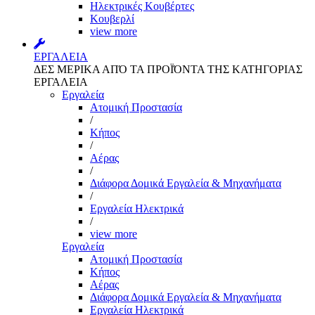
Ηλεκτρικές Κουβέρτες
Κουβερλί
view more
ΕΡΓΑΛΕΙΑ
ΔΕΣ ΜΕΡΙΚΑ ΑΠΌ ΤΑ ΠΡΟΪΌΝΤΑ ΤΗΣ ΚΑΤΗΓΟΡΙΑΣ
ΕΡΓΑΛΕΙΑ
Εργαλεία
Aτομική Προστασία
/
Kήπος
/
Αέρας
/
Διάφορα Δομικά Εργαλεία & Μηχανήματα
/
Εργαλεία Ηλεκτρικά
/
view more
Εργαλεία
Aτομική Προστασία
Kήπος
Αέρας
Διάφορα Δομικά Εργαλεία & Μηχανήματα
Εργαλεία Ηλεκτρικά