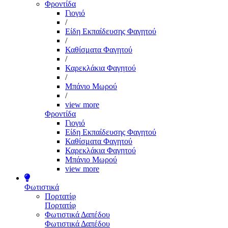
Φροντίδα
Γιογιό
/
Είδη Εκπαίδευσης Φαγητού
/
Καθίσματα Φαγητού
/
Καρεκλάκια Φαγητού
/
Μπάνιο Μωρού
/
view more
Φροντίδα
Γιογιό
Είδη Εκπαίδευσης Φαγητού
Καθίσματα Φαγητού
Καρεκλάκια Φαγητού
Μπάνιο Μωρού
view more
Φωτιστικά
Πορτατίφ
Πορτατίφ
Φωτιστικά Δαπέδου
Φωτιστικά Δαπέδου