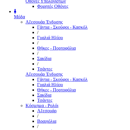
Οθόνες Υπολογιστών
Φορητές Οθόνες
Μόδα
Αξεσουάρ Ένδυσης
Γάντια - Σκούφοι - Κασκόλ
/
Γυαλιά Ηλίου
/
Θήκες - Πορτοφόλια
/
Σακίδια
/
Τσάντες
Αξεσουάρ Ένδυσης
Γάντια - Σκούφοι - Κασκόλ
Γυαλιά Ηλίου
Θήκες - Πορτοφόλια
Σακίδια
Τσάντες
Κόσμημα - Ρολόι
Αξεσουάρ
/
Βραχιόλια
/