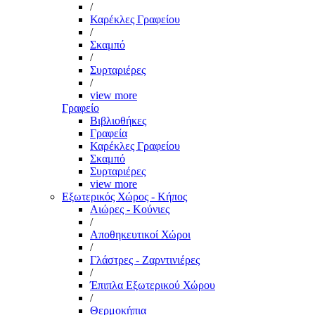
/
Καρέκλες Γραφείου
/
Σκαμπό
/
Συρταριέρες
/
view more
Γραφείο
Βιβλιοθήκες
Γραφεία
Καρέκλες Γραφείου
Σκαμπό
Συρταριέρες
view more
Εξωτερικός Χώρος - Κήπος
Αιώρες - Κούνιες
/
Αποθηκευτικοί Χώροι
/
Γλάστρες - Ζαρντινιέρες
/
Έπιπλα Εξωτερικού Χώρου
/
Θερμοκήπια