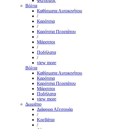
Φωτισμός
Βόλτα
Καθίσματα Αυτοκινήτου
/
Καρότσια
/
Καρότσια Περιπάτου
/
Μάρσιποι
/
Ποδήλατα
/
view more
Βόλτα
Καθίσματα Αυτοκινήτου
Καρότσια
Καρότσια Περιπάτου
Μάρσιποι
Ποδήλατα
view more
Δωμάτιο
Διάφορα Αξεσουάρ
/
Κρεβάτια
/