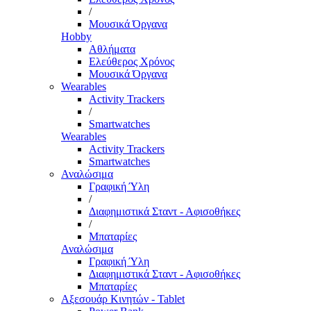
/
Μουσικά Όργανα
Hobby
Αθλήματα
Ελεύθερος Χρόνος
Μουσικά Όργανα
Wearables
Activity Trackers
/
Smartwatches
Wearables
Activity Trackers
Smartwatches
Αναλώσιμα
Γραφική Ύλη
/
Διαφημιστικά Σταντ - Αφισοθήκες
/
Μπαταρίες
Αναλώσιμα
Γραφική Ύλη
Διαφημιστικά Σταντ - Αφισοθήκες
Μπαταρίες
Αξεσουάρ Κινητών - Tablet