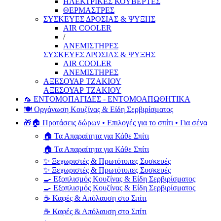
ΗΛΕΚΤΡΙΚΕΣ ΚΟΥΒΕΡΤΕΣ
ΘΕΡΜΑΣΤΡΕΣ
ΣΥΣΚΕΥΕΣ ΔΡΟΣΙΑΣ & ΨΥΞΗΣ
AIR COOLER
/
ΑΝΕΜΙΣΤΗΡΕΣ
ΣΥΣΚΕΥΕΣ ΔΡΟΣΙΑΣ & ΨΥΞΗΣ
AIR COOLER
ΑΝΕΜΙΣΤΗΡΕΣ
ΑΞΕΣΟΥΑΡ ΤΖΑΚΙΟΥ
ΑΞΕΣΟΥΑΡ ΤΖΑΚΙΟΥ
🦟 ΕΝΤΟΜΟΠΑΓΙΔΕΣ - ΕΝΤΟΜΟΑΠΩΘΗΤΙΚΑ
🍽️ Οργάνωση Κουζίνας & Είδη Σερβιρίσματος
🎁🏠 Προτάσεις δώρων • Επιλογές για το σπίτι • Για σένα
🏠 Τα Απαραίτητα για Κάθε Σπίτι
🏠 Τα Απαραίτητα για Κάθε Σπίτι
✨ Ξεχωριστές & Πρωτότυπες Συσκευές
✨ Ξεχωριστές & Πρωτότυπες Συσκευές
🍳 Εξοπλισμός Κουζίνας & Είδη Σερβιρίσματος
🍳 Εξοπλισμός Κουζίνας & Είδη Σερβιρίσματος
☕ Καφές & Απόλαυση στο Σπίτι
☕ Καφές & Απόλαυση στο Σπίτι