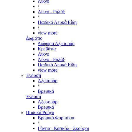
Λίκνο
/
Λίκνο - Ρηλάξ
/
Παιδικά Λευκά Είδη
/
view more
Δωμάτιο
Διάφορα Αξεσουάρ
Κρεβάτια
Λίκνο
Λίκνο - Ρηλάξ
Παιδικά Λευκά Είδη
view more
Ένδυση
Αξεσουάρ
/
Βρεφικά
Ένδυση
Αξεσουάρ
Βρεφικά
Παιδικά Ρούχα
Βρεφικά Φορμάκια
/
Γάντια - Κασκόλ - Σκούφοι