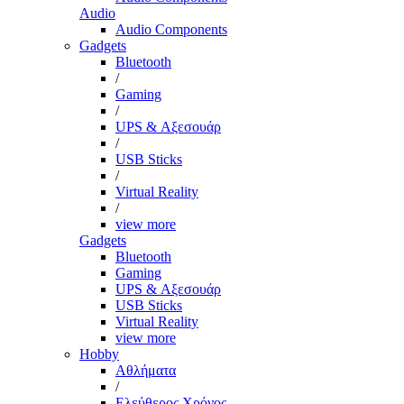
Audio
Audio Components
Gadgets
Bluetooth
/
Gaming
/
UPS & Αξεσουάρ
/
USB Sticks
/
Virtual Reality
/
view more
Gadgets
Bluetooth
Gaming
UPS & Αξεσουάρ
USB Sticks
Virtual Reality
view more
Hobby
Αθλήματα
/
Ελεύθερος Χρόνος