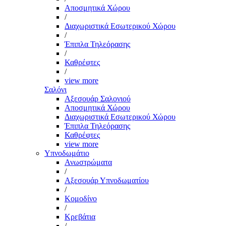
Αποσμητικά Χώρου
/
Διαχωριστικά Εσωτερικού Χώρου
/
Έπιπλα Τηλεόρασης
/
Καθρέφτες
/
view more
Σαλόνι
Αξεσουάρ Σαλονιού
Αποσμητικά Χώρου
Διαχωριστικά Εσωτερικού Χώρου
Έπιπλα Τηλεόρασης
Καθρέφτες
view more
Υπνοδωμάτιο
Ανωστρώματα
/
Αξεσουάρ Υπνοδωματίου
/
Κομοδίνο
/
Κρεβάτια
/