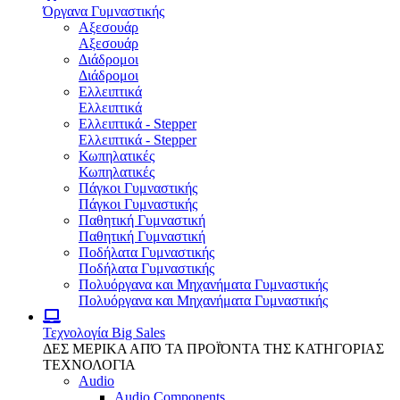
Όργανα Γυμναστικής
Αξεσουάρ
Αξεσουάρ
Διάδρομοι
Διάδρομοι
Ελλειπτικά
Ελλειπτικά
Ελλειπτικά - Stepper
Ελλειπτικά - Stepper
Κωπηλατικές
Κωπηλατικές
Πάγκοι Γυμναστικής
Πάγκοι Γυμναστικής
Παθητική Γυμναστική
Παθητική Γυμναστική
Ποδήλατα Γυμναστικής
Ποδήλατα Γυμναστικής
Πολυόργανα και Μηχανήματα Γυμναστικής
Πολυόργανα και Μηχανήματα Γυμναστικής
Τεχνολογία
Big Sales
ΔΕΣ ΜΕΡΙΚΑ ΑΠΌ ΤΑ ΠΡΟΪΌΝΤΑ ΤΗΣ ΚΑΤΗΓΟΡΙΑΣ
ΤΕΧΝΟΛΟΓΙΑ
Audio
Audio Components