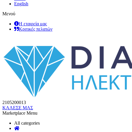
English
Μενού
Η εταιρεία μας
Κριτικές πελατών
2105200013
ΚΑΛΕΣΕ ΜΑΣ
Marketplace Menu
All categories