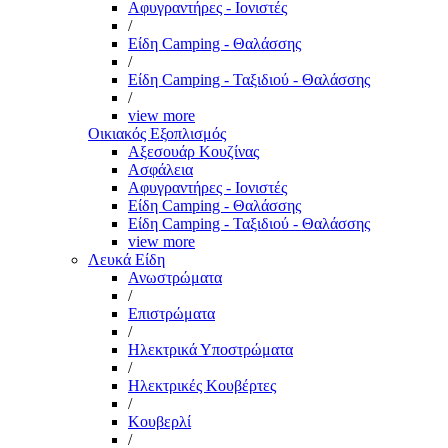
Αφυγραντήρες - Ιονιστές
/
Είδη Camping - Θαλάσσης
/
Είδη Camping - Ταξιδιού - Θαλάσσης
/
view more
Οικιακός Εξοπλισμός
Αξεσουάρ Κουζίνας
Ασφάλεια
Αφυγραντήρες - Ιονιστές
Είδη Camping - Θαλάσσης
Είδη Camping - Ταξιδιού - Θαλάσσης
view more
Λευκά Είδη
Ανωστρώματα
/
Επιστρώματα
/
Ηλεκτρικά Υποστρώματα
/
Ηλεκτρικές Κουβέρτες
/
Κουβερλί
/