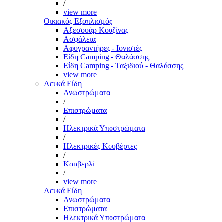
/
view more
Οικιακός Εξοπλισμός
Αξεσουάρ Κουζίνας
Ασφάλεια
Αφυγραντήρες - Ιονιστές
Είδη Camping - Θαλάσσης
Είδη Camping - Ταξιδιού - Θαλάσσης
view more
Λευκά Είδη
Ανωστρώματα
/
Επιστρώματα
/
Ηλεκτρικά Υποστρώματα
/
Ηλεκτρικές Κουβέρτες
/
Κουβερλί
/
view more
Λευκά Είδη
Ανωστρώματα
Επιστρώματα
Ηλεκτρικά Υποστρώματα