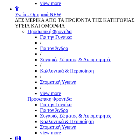
view more
Υγεία - Ομορφιά
NEW
ΔΕΣ ΜΕΡΙΚΑ ΑΠΌ ΤΑ ΠΡΟΪΌΝΤΑ ΤΗΣ ΚΑΤΗΓΟΡΙΑΣ
ΥΓΕΙΑ ΚΑΙ ΟΜΟΡΦΙΑ
Προσωπική Φροντίδα
Για την Γυναίκα
/
Για τον Άνδρα
/
Ζυγαριές Σώματος & Λιπομετρητές
/
Καλλυντικά & Περιποίηση
/
Στοματική Υγιεινή
/
view more
Προσωπική Φροντίδα
Για την Γυναίκα
Για τον Άνδρα
Ζυγαριές Σώματος & Λιπομετρητές
Καλλυντικά & Περιποίηση
Στοματική Υγιεινή
view more