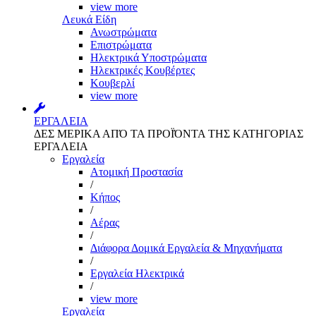
view more
Λευκά Είδη
Ανωστρώματα
Επιστρώματα
Ηλεκτρικά Υποστρώματα
Ηλεκτρικές Κουβέρτες
Κουβερλί
view more
ΕΡΓΑΛΕΙΑ
ΔΕΣ ΜΕΡΙΚΑ ΑΠΌ ΤΑ ΠΡΟΪΌΝΤΑ ΤΗΣ ΚΑΤΗΓΟΡΙΑΣ
ΕΡΓΑΛΕΙΑ
Εργαλεία
Aτομική Προστασία
/
Kήπος
/
Αέρας
/
Διάφορα Δομικά Εργαλεία & Μηχανήματα
/
Εργαλεία Ηλεκτρικά
/
view more
Εργαλεία