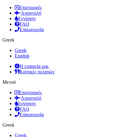
Επιστροφές
Αποστολή
Εγγύηση
FAQ
Επικοινωνία
Greek
Greek
English
Η εταιρεία μας
Κριτικές πελατών
Μενού
Επιστροφές
Αποστολή
Εγγύηση
FAQ
Επικοινωνία
Greek
Greek