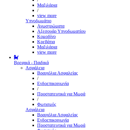
Μαξιλάρια
/
view more
Υπνοδωμάτιο
Ανωστρώματα
Αξεσουάρ Υπνοδωματίου
Κομοδίνο
Κρεβάτια
Μαξιλάρια
view more
Βρεφικά - Παιδικά
Ασφάλεια
Βραχιόλια Ασφαλείας
/
Ενδοεπικοινωνία
/
Προστατευτικά για Μωρά
/
Φωτισμός
Ασφάλεια
Βραχιόλια Ασφαλείας
Ενδοεπικοινωνία
Προστατευτικά για Μωρά