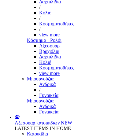
Δαχτυλίδια
/
Κολιέ
/
Κοσμηματοθήκες
/
view more
Κόσμημα - Ρολόι
Αξεσουάρ
Βραχιόλια
Δαχτυλίδια
Κολιέ
Κοσμηματοθήκες
view more
Μπουρνούζια
Ανδρικά
/
Γυναικεία
Μπουρνούζια
Ανδρικά
Γυναικεία
Αξεσουαρ κατοικιδιων
NEW
LATEST ITEMS IN HOME
Κατοικίδια