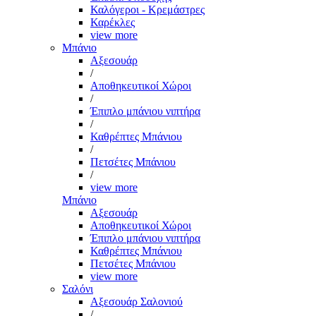
Καλόγεροι - Κρεμάστρες
Καρέκλες
view more
Μπάνιο
Αξεσουάρ
/
Αποθηκευτικοί Χώροι
/
Έπιπλο μπάνιου νιπτήρα
/
Καθρέπτες Μπάνιου
/
Πετσέτες Μπάνιου
/
view more
Μπάνιο
Αξεσουάρ
Αποθηκευτικοί Χώροι
Έπιπλο μπάνιου νιπτήρα
Καθρέπτες Μπάνιου
Πετσέτες Μπάνιου
view more
Σαλόνι
Αξεσουάρ Σαλονιού
/