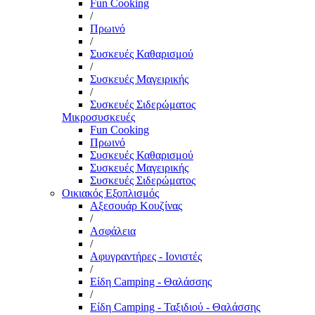
Fun Cooking
/
Πρωινό
/
Συσκευές Καθαρισμού
/
Συσκευές Μαγειρικής
/
Συσκευές Σιδερώματος
Μικροσυσκευές
Fun Cooking
Πρωινό
Συσκευές Καθαρισμού
Συσκευές Μαγειρικής
Συσκευές Σιδερώματος
Οικιακός Εξοπλισμός
Αξεσουάρ Κουζίνας
/
Ασφάλεια
/
Αφυγραντήρες - Ιονιστές
/
Είδη Camping - Θαλάσσης
/
Είδη Camping - Ταξιδιού - Θαλάσσης