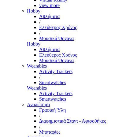
view more
Hobby
Αθλήματα
/
Ελεύθερος Χρόνος
/
Μουσικά Όργανα
Hobby
Αθλήματα
Ελεύθερος Χρόνος
Μουσικά Όργανα
Wearables
Activity Trackers
/
Smartwatches
Wearables
Activity Trackers
Smartwatches
Αναλώσιμα
Γραφική Ύλη
/
Διαφημιστικά Σταντ - Αφισοθήκες
/
Μπαταρίες