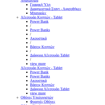
Αναλώσιμα
Γραφική Ύλη
Διαφημιστικά Σταντ - Αφισοθήκες
Μπαταρίες
Αξεσουάρ Κινητών - Tablet
Power Bank
/
Power Banks
/
Ακουστικά
/
Βάσεις Κινητών
/
Διάφορα Αξεσουάρ Tablet
/
view more
Αξεσουάρ Κινητών - Tablet
Power Bank
Power Banks
Ακουστικά
Βάσεις Κινητών
Διάφορα Αξεσουάρ Tablet
view more
Οθόνες Υπολογιστών
Φορητές Οθόνες