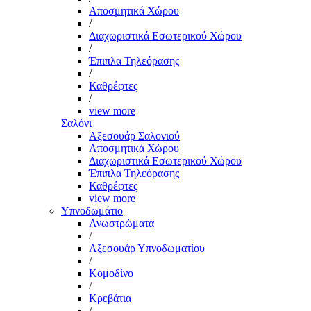
Αποσμητικά Χώρου
/
Διαχωριστικά Εσωτερικού Χώρου
/
Έπιπλα Τηλεόρασης
/
Καθρέφτες
/
view more
Σαλόνι
Αξεσουάρ Σαλονιού
Αποσμητικά Χώρου
Διαχωριστικά Εσωτερικού Χώρου
Έπιπλα Τηλεόρασης
Καθρέφτες
view more
Υπνοδωμάτιο
Ανωστρώματα
/
Αξεσουάρ Υπνοδωματίου
/
Κομοδίνο
/
Κρεβάτια
/