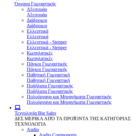
Όργανα Γυμναστικής
Αξεσουάρ
Αξεσουάρ
Διάδρομοι
Διάδρομοι
Ελλειπτικά
Ελλειπτικά
Ελλειπτικά - Stepper
Ελλειπτικά - Stepper
Κωπηλατικές
Κωπηλατικές
Πάγκοι Γυμναστικής
Πάγκοι Γυμναστικής
Παθητική Γυμναστική
Παθητική Γυμναστική
Ποδήλατα Γυμναστικής
Ποδήλατα Γυμναστικής
Πολυόργανα και Μηχανήματα Γυμναστικής
Πολυόργανα και Μηχανήματα Γυμναστικής
Τεχνολογία
Big Sales
ΔΕΣ ΜΕΡΙΚΑ ΑΠΌ ΤΑ ΠΡΟΪΌΝΤΑ ΤΗΣ ΚΑΤΗΓΟΡΙΑΣ
ΤΕΧΝΟΛΟΓΙΑ
Audio
Audio Components