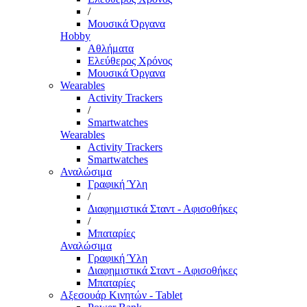
/
Μουσικά Όργανα
Hobby
Αθλήματα
Ελεύθερος Χρόνος
Μουσικά Όργανα
Wearables
Activity Trackers
/
Smartwatches
Wearables
Activity Trackers
Smartwatches
Αναλώσιμα
Γραφική Ύλη
/
Διαφημιστικά Σταντ - Αφισοθήκες
/
Μπαταρίες
Αναλώσιμα
Γραφική Ύλη
Διαφημιστικά Σταντ - Αφισοθήκες
Μπαταρίες
Αξεσουάρ Κινητών - Tablet