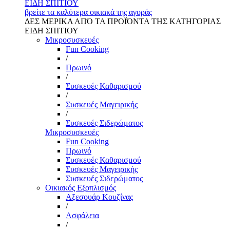
ΕΙΔΗ ΣΠΙΤΙΟΥ
βρείτε τα καλύτερα οικιακά της αγοράς
ΔΕΣ ΜΕΡΙΚΑ ΑΠΌ ΤΑ ΠΡΟΪΌΝΤΑ ΤΗΣ ΚΑΤΗΓΟΡΙΑΣ
ΕΙΔΗ ΣΠΙΤΙΟΥ
Μικροσυσκευές
Fun Cooking
/
Πρωινό
/
Συσκευές Καθαρισμού
/
Συσκευές Μαγειρικής
/
Συσκευές Σιδερώματος
Μικροσυσκευές
Fun Cooking
Πρωινό
Συσκευές Καθαρισμού
Συσκευές Μαγειρικής
Συσκευές Σιδερώματος
Οικιακός Εξοπλισμός
Αξεσουάρ Κουζίνας
/
Ασφάλεια
/