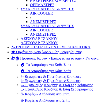
ΗΛΕΚΤΡΙΚΕΣ ΚΟΥΒΕΡΤΕΣ
ΘΕΡΜΑΣΤΡΕΣ
ΣΥΣΚΕΥΕΣ ΔΡΟΣΙΑΣ & ΨΥΞΗΣ
AIR COOLER
/
ΑΝΕΜΙΣΤΗΡΕΣ
ΣΥΣΚΕΥΕΣ ΔΡΟΣΙΑΣ & ΨΥΞΗΣ
AIR COOLER
ΑΝΕΜΙΣΤΗΡΕΣ
ΑΞΕΣΟΥΑΡ ΤΖΑΚΙΟΥ
ΑΞΕΣΟΥΑΡ ΤΖΑΚΙΟΥ
🦟 ΕΝΤΟΜΟΠΑΓΙΔΕΣ - ΕΝΤΟΜΟΑΠΩΘΗΤΙΚΑ
🍽️ Οργάνωση Κουζίνας & Είδη Σερβιρίσματος
🎁🏠 Προτάσεις δώρων • Επιλογές για το σπίτι • Για σένα
🏠 Τα Απαραίτητα για Κάθε Σπίτι
🏠 Τα Απαραίτητα για Κάθε Σπίτι
✨ Ξεχωριστές & Πρωτότυπες Συσκευές
✨ Ξεχωριστές & Πρωτότυπες Συσκευές
🍳 Εξοπλισμός Κουζίνας & Είδη Σερβιρίσματος
🍳 Εξοπλισμός Κουζίνας & Είδη Σερβιρίσματος
☕ Καφές & Απόλαυση στο Σπίτι
☕ Καφές & Απόλαυση στο Σπίτι