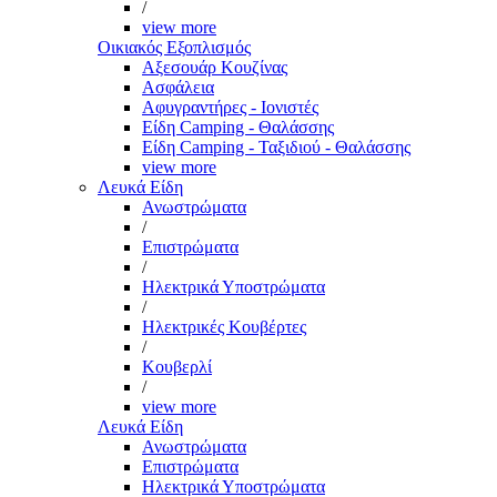
/
view more
Οικιακός Εξοπλισμός
Αξεσουάρ Κουζίνας
Ασφάλεια
Αφυγραντήρες - Ιονιστές
Είδη Camping - Θαλάσσης
Είδη Camping - Ταξιδιού - Θαλάσσης
view more
Λευκά Είδη
Ανωστρώματα
/
Επιστρώματα
/
Ηλεκτρικά Υποστρώματα
/
Ηλεκτρικές Κουβέρτες
/
Κουβερλί
/
view more
Λευκά Είδη
Ανωστρώματα
Επιστρώματα
Ηλεκτρικά Υποστρώματα