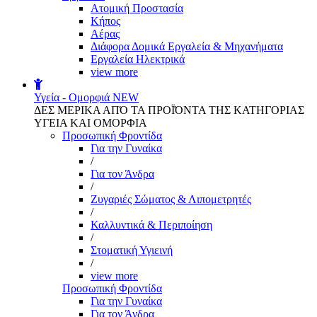
Aτομική Προστασία
Kήπος
Αέρας
Διάφορα Δομικά Εργαλεία & Μηχανήματα
Εργαλεία Ηλεκτρικά
view more
Υγεία - Ομορφιά
NEW
ΔΕΣ ΜΕΡΙΚΑ ΑΠΌ ΤΑ ΠΡΟΪΌΝΤΑ ΤΗΣ ΚΑΤΗΓΟΡΙΑΣ
ΥΓΕΙΑ ΚΑΙ ΟΜΟΡΦΙΑ
Προσωπική Φροντίδα
Για την Γυναίκα
/
Για τον Άνδρα
/
Ζυγαριές Σώματος & Λιπομετρητές
/
Καλλυντικά & Περιποίηση
/
Στοματική Υγιεινή
/
view more
Προσωπική Φροντίδα
Για την Γυναίκα
Για τον Άνδρα