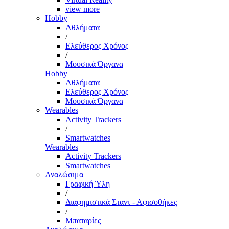
view more
Hobby
Αθλήματα
/
Ελεύθερος Χρόνος
/
Μουσικά Όργανα
Hobby
Αθλήματα
Ελεύθερος Χρόνος
Μουσικά Όργανα
Wearables
Activity Trackers
/
Smartwatches
Wearables
Activity Trackers
Smartwatches
Αναλώσιμα
Γραφική Ύλη
/
Διαφημιστικά Σταντ - Αφισοθήκες
/
Μπαταρίες