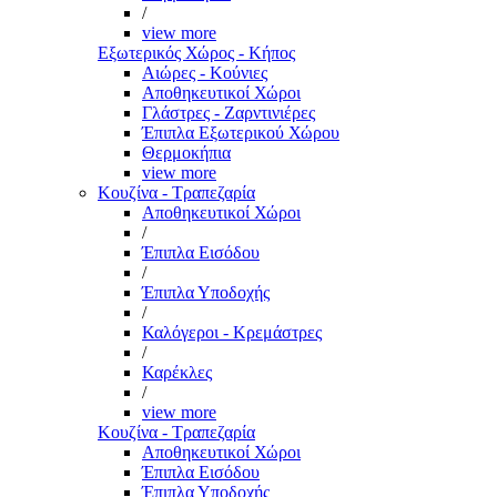
/
view more
Εξωτερικός Χώρος - Κήπος
Αιώρες - Κούνιες
Αποθηκευτικοί Χώροι
Γλάστρες - Ζαρντινιέρες
Έπιπλα Εξωτερικού Χώρου
Θερμοκήπια
view more
Κουζίνα - Τραπεζαρία
Αποθηκευτικοί Χώροι
/
Έπιπλα Εισόδου
/
Έπιπλα Υποδοχής
/
Καλόγεροι - Κρεμάστρες
/
Καρέκλες
/
view more
Κουζίνα - Τραπεζαρία
Αποθηκευτικοί Χώροι
Έπιπλα Εισόδου
Έπιπλα Υποδοχής