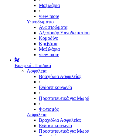
Μαξιλάρια
/
view more
Υπνοδωμάτιο
Ανωστρώματα
Αξεσουάρ Υπνοδωματίου
Κομοδίνο
Κρεβάτια
Μαξιλάρια
view more
Βρεφικά - Παιδικά
Ασφάλεια
Βραχιόλια Ασφαλείας
/
Ενδοεπικοινωνία
/
Προστατευτικά για Μωρά
/
Φωτισμός
Ασφάλεια
Βραχιόλια Ασφαλείας
Ενδοεπικοινωνία
Προστατευτικά για Μωρά