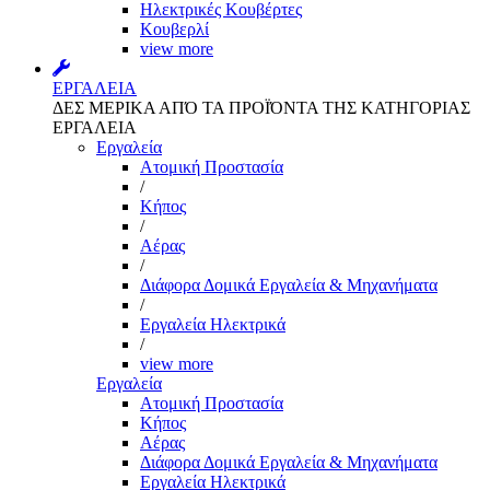
Ηλεκτρικές Κουβέρτες
Κουβερλί
view more
ΕΡΓΑΛΕΙΑ
ΔΕΣ ΜΕΡΙΚΑ ΑΠΌ ΤΑ ΠΡΟΪΌΝΤΑ ΤΗΣ ΚΑΤΗΓΟΡΙΑΣ
ΕΡΓΑΛΕΙΑ
Εργαλεία
Aτομική Προστασία
/
Kήπος
/
Αέρας
/
Διάφορα Δομικά Εργαλεία & Μηχανήματα
/
Εργαλεία Ηλεκτρικά
/
view more
Εργαλεία
Aτομική Προστασία
Kήπος
Αέρας
Διάφορα Δομικά Εργαλεία & Μηχανήματα
Εργαλεία Ηλεκτρικά