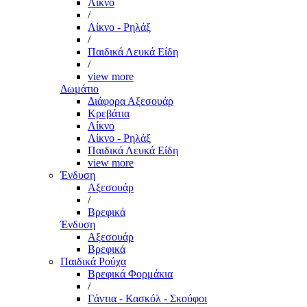
Λίκνο
/
Λίκνο - Ρηλάξ
/
Παιδικά Λευκά Είδη
/
view more
Δωμάτιο
Διάφορα Αξεσουάρ
Κρεβάτια
Λίκνο
Λίκνο - Ρηλάξ
Παιδικά Λευκά Είδη
view more
Ένδυση
Αξεσουάρ
/
Βρεφικά
Ένδυση
Αξεσουάρ
Βρεφικά
Παιδικά Ρούχα
Βρεφικά Φορμάκια
/
Γάντια - Κασκόλ - Σκούφοι