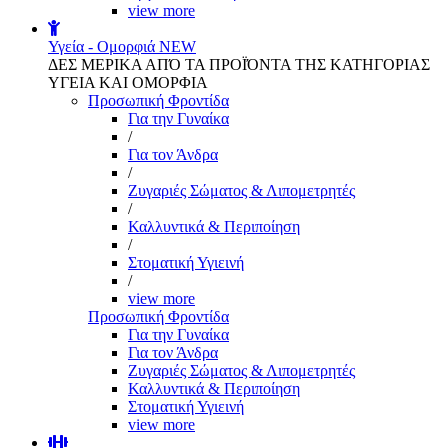
view more
Υγεία - Ομορφιά
NEW
ΔΕΣ ΜΕΡΙΚΑ ΑΠΌ ΤΑ ΠΡΟΪΌΝΤΑ ΤΗΣ ΚΑΤΗΓΟΡΙΑΣ
ΥΓΕΙΑ ΚΑΙ ΟΜΟΡΦΙΑ
Προσωπική Φροντίδα
Για την Γυναίκα
/
Για τον Άνδρα
/
Ζυγαριές Σώματος & Λιπομετρητές
/
Καλλυντικά & Περιποίηση
/
Στοματική Υγιεινή
/
view more
Προσωπική Φροντίδα
Για την Γυναίκα
Για τον Άνδρα
Ζυγαριές Σώματος & Λιπομετρητές
Καλλυντικά & Περιποίηση
Στοματική Υγιεινή
view more