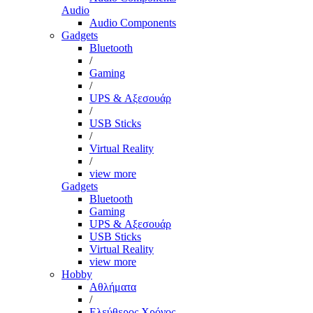
Audio
Audio Components
Gadgets
Bluetooth
/
Gaming
/
UPS & Αξεσουάρ
/
USB Sticks
/
Virtual Reality
/
view more
Gadgets
Bluetooth
Gaming
UPS & Αξεσουάρ
USB Sticks
Virtual Reality
view more
Hobby
Αθλήματα
/
Ελεύθερος Χρόνος