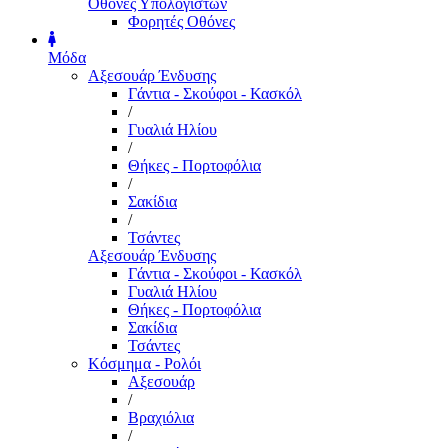
Οθόνες Υπολογιστών
Φορητές Οθόνες
Μόδα
Αξεσουάρ Ένδυσης
Γάντια - Σκούφοι - Κασκόλ
/
Γυαλιά Ηλίου
/
Θήκες - Πορτοφόλια
/
Σακίδια
/
Τσάντες
Αξεσουάρ Ένδυσης
Γάντια - Σκούφοι - Κασκόλ
Γυαλιά Ηλίου
Θήκες - Πορτοφόλια
Σακίδια
Τσάντες
Κόσμημα - Ρολόι
Αξεσουάρ
/
Βραχιόλια
/