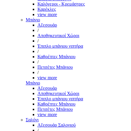
Καλόγεροι - Κρεμάστρες
Καρέκλες
view more
Μπάνιο
Αξεσουάρ
/
Αποθηκευτικοί Χώροι
/
Έπιπλο μπάνιου νιπτήρα
/
Καθρέπτες Μπάνιου
/
Πετσέτες Μπάνιου
/
view more
Μπάνιο
Αξεσουάρ
Αποθηκευτικοί Χώροι
Έπιπλο μπάνιου νιπτήρα
Καθρέπτες Μπάνιου
Πετσέτες Μπάνιου
view more
Σαλόνι
Αξεσουάρ Σαλονιού
/