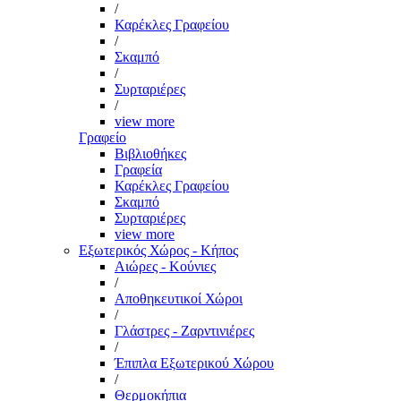
/
Καρέκλες Γραφείου
/
Σκαμπό
/
Συρταριέρες
/
view more
Γραφείο
Βιβλιοθήκες
Γραφεία
Καρέκλες Γραφείου
Σκαμπό
Συρταριέρες
view more
Εξωτερικός Χώρος - Κήπος
Αιώρες - Κούνιες
/
Αποθηκευτικοί Χώροι
/
Γλάστρες - Ζαρντινιέρες
/
Έπιπλα Εξωτερικού Χώρου
/
Θερμοκήπια