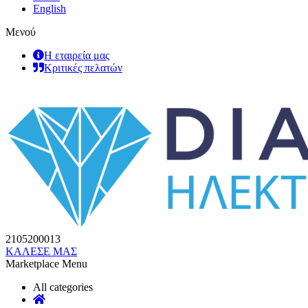
English
Μενού
Η εταιρεία μας
Κριτικές πελατών
2105200013
ΚΑΛΕΣΕ ΜΑΣ
Marketplace Menu
All categories