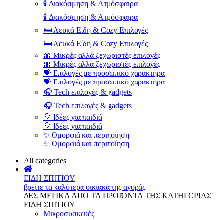
🕯️ Διακόσμηση & Ατμόσφαιρα
🕯️ Διακόσμηση & Ατμόσφαιρα
🛏️ Λευκά Είδη & Cozy Επιλογές
🛏️ Λευκά Είδη & Cozy Επιλογές
🎀 Μικρές αλλά ξεχωριστές επιλογές
🎀 Μικρές αλλά ξεχωριστές επιλογές
💝 Επιλογές με προσωπικό χαρακτήρα
💝 Επιλογές με προσωπικό χαρακτήρα
🎧 Tech επιλογές & gadgets
🎧 Tech επιλογές & gadgets
🎈 Ιδέες για παιδιά
🎈 Ιδέες για παιδιά
✨ Ομορφιά και περιποίηση
✨ Ομορφιά και περιποίηση
All categories
ΕΙΔΗ ΣΠΙΤΙΟΥ
βρείτε τα καλύτερα οικιακά της αγοράς
ΔΕΣ ΜΕΡΙΚΑ ΑΠΌ ΤΑ ΠΡΟΪΌΝΤΑ ΤΗΣ ΚΑΤΗΓΟΡΙΑΣ
ΕΙΔΗ ΣΠΙΤΙΟΥ
Μικροσυσκευές