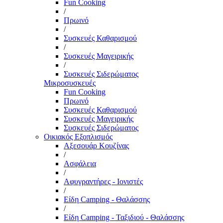
Fun Cooking
/
Πρωινό
/
Συσκευές Καθαρισμού
/
Συσκευές Μαγειρικής
/
Συσκευές Σιδερώματος
Μικροσυσκευές
Fun Cooking
Πρωινό
Συσκευές Καθαρισμού
Συσκευές Μαγειρικής
Συσκευές Σιδερώματος
Οικιακός Εξοπλισμός
Αξεσουάρ Κουζίνας
/
Ασφάλεια
/
Αφυγραντήρες - Ιονιστές
/
Είδη Camping - Θαλάσσης
/
Είδη Camping - Ταξιδιού - Θαλάσσης