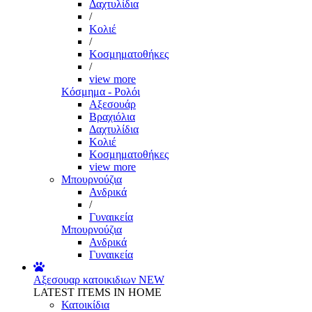
Δαχτυλίδια
/
Κολιέ
/
Κοσμηματοθήκες
/
view more
Κόσμημα - Ρολόι
Αξεσουάρ
Βραχιόλια
Δαχτυλίδια
Κολιέ
Κοσμηματοθήκες
view more
Μπουρνούζια
Ανδρικά
/
Γυναικεία
Μπουρνούζια
Ανδρικά
Γυναικεία
Αξεσουαρ κατοικιδιων
NEW
LATEST ITEMS IN HOME
Κατοικίδια