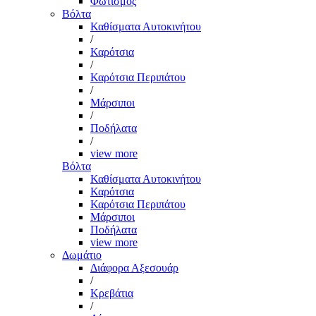
Φωτισμός
Βόλτα
Καθίσματα Αυτοκινήτου
/
Καρότσια
/
Καρότσια Περιπάτου
/
Μάρσιποι
/
Ποδήλατα
/
view more
Βόλτα
Καθίσματα Αυτοκινήτου
Καρότσια
Καρότσια Περιπάτου
Μάρσιποι
Ποδήλατα
view more
Δωμάτιο
Διάφορα Αξεσουάρ
/
Κρεβάτια
/