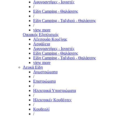
Αφυγραντήρες - Ιονιστές
/
Είδη Camping - Θαλάσσης
/
Είδη Camping - Ταξιδιού - Θαλάσσης
/
view more
Οικιακός Εξοπλισμός
Αξεσουάρ Κουζίνας
Ασφάλεια
Αφυγραντήρες - Ιονιστές
Είδη Camping - Θαλάσσης
Είδη Camping - Ταξιδιού - Θαλάσσης
view more
Λευκά Είδη
Ανωστρώματα
/
Επιστρώματα
/
Ηλεκτρικά Υποστρώματα
/
Ηλεκτρικές Κουβέρτες
/
Κουβερλί
/