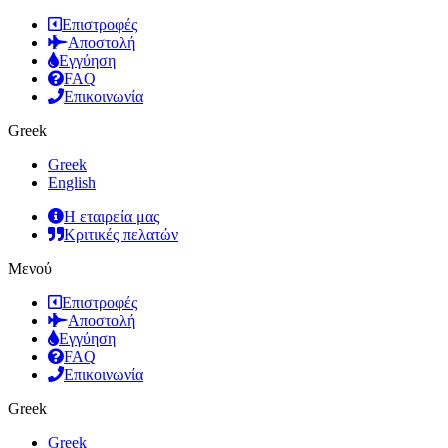
Επιστροφές
Αποστολή
Εγγύηση
FAQ
Επικοινωνία
Greek
Greek
English
Η εταιρεία μας
Κριτικές πελατών
Μενού
Επιστροφές
Αποστολή
Εγγύηση
FAQ
Επικοινωνία
Greek
Greek