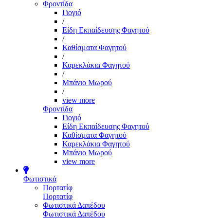
Φροντίδα
Γιογιό
/
Είδη Εκπαίδευσης Φαγητού
/
Καθίσματα Φαγητού
/
Καρεκλάκια Φαγητού
/
Μπάνιο Μωρού
/
view more
Φροντίδα
Γιογιό
Είδη Εκπαίδευσης Φαγητού
Καθίσματα Φαγητού
Καρεκλάκια Φαγητού
Μπάνιο Μωρού
view more
Φωτιστικά
Πορτατίφ
Πορτατίφ
Φωτιστικά Δαπέδου
Φωτιστικά Δαπέδου