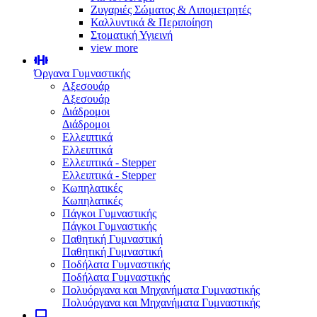
Ζυγαριές Σώματος & Λιπομετρητές
Καλλυντικά & Περιποίηση
Στοματική Υγιεινή
view more
Όργανα Γυμναστικής
Αξεσουάρ
Αξεσουάρ
Διάδρομοι
Διάδρομοι
Ελλειπτικά
Ελλειπτικά
Ελλειπτικά - Stepper
Ελλειπτικά - Stepper
Κωπηλατικές
Κωπηλατικές
Πάγκοι Γυμναστικής
Πάγκοι Γυμναστικής
Παθητική Γυμναστική
Παθητική Γυμναστική
Ποδήλατα Γυμναστικής
Ποδήλατα Γυμναστικής
Πολυόργανα και Μηχανήματα Γυμναστικής
Πολυόργανα και Μηχανήματα Γυμναστικής