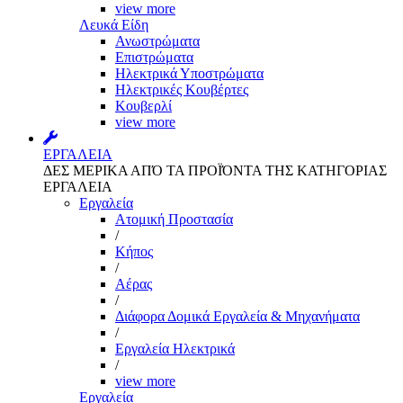
view more
Λευκά Είδη
Ανωστρώματα
Επιστρώματα
Ηλεκτρικά Υποστρώματα
Ηλεκτρικές Κουβέρτες
Κουβερλί
view more
ΕΡΓΑΛΕΙΑ
ΔΕΣ ΜΕΡΙΚΑ ΑΠΌ ΤΑ ΠΡΟΪΌΝΤΑ ΤΗΣ ΚΑΤΗΓΟΡΙΑΣ
ΕΡΓΑΛΕΙΑ
Εργαλεία
Aτομική Προστασία
/
Kήπος
/
Αέρας
/
Διάφορα Δομικά Εργαλεία & Μηχανήματα
/
Εργαλεία Ηλεκτρικά
/
view more
Εργαλεία