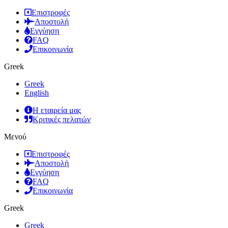
Επιστροφές
Αποστολή
Εγγύηση
FAQ
Επικοινωνία
Greek
Greek
English
Η εταιρεία μας
Κριτικές πελατών
Μενού
Επιστροφές
Αποστολή
Εγγύηση
FAQ
Επικοινωνία
Greek
Greek