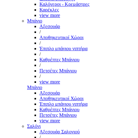
Καλόγεροι - Κρεμάστρες
Καρέκλες
view more
Μπάνιο
Αξεσουάρ
/
Αποθηκευτικοί Χώροι
/
Έπιπλο μπάνιου νιπτήρα
/
Καθρέπτες Μπάνιου
/
Πετσέτες Μπάνιου
/
view more
Μπάνιο
Αξεσουάρ
Αποθηκευτικοί Χώροι
Έπιπλο μπάνιου νιπτήρα
Καθρέπτες Μπάνιου
Πετσέτες Μπάνιου
view more
Σαλόνι
Αξεσουάρ Σαλονιού
/