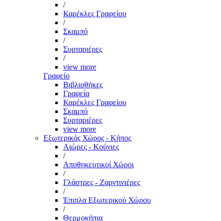
/
Καρέκλες Γραφείου
/
Σκαμπό
/
Συρταριέρες
/
view more
Γραφείο
Βιβλιοθήκες
Γραφεία
Καρέκλες Γραφείου
Σκαμπό
Συρταριέρες
view more
Εξωτερικός Χώρος - Κήπος
Αιώρες - Κούνιες
/
Αποθηκευτικοί Χώροι
/
Γλάστρες - Ζαρντινιέρες
/
Έπιπλα Εξωτερικού Χώρου
/
Θερμοκήπια