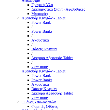
Αναλώσιμα
Γραφική Ύλη
Διαφημιστικά Σταντ - Αφισοθήκες
Μπαταρίες
Αξεσουάρ Κινητών - Tablet
Power Bank
/
Power Banks
/
Ακουστικά
/
Βάσεις Κινητών
/
Διάφορα Αξεσουάρ Tablet
/
view more
Αξεσουάρ Κινητών - Tablet
Power Bank
Power Banks
Ακουστικά
Βάσεις Κινητών
Διάφορα Αξεσουάρ Tablet
view more
Οθόνες Υπολογιστών
Φορητές Οθόνες