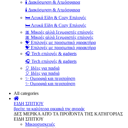
🕯️ Διακόσμηση & Ατμόσφαιρα
🕯️ Διακόσμηση & Ατμόσφαιρα
🛏️ Λευκά Είδη & Cozy Επιλογές
🛏️ Λευκά Είδη & Cozy Επιλογές
🎀 Μικρές αλλά ξεχωριστές επιλογές
🎀 Μικρές αλλά ξεχωριστές επιλογές
💝 Επιλογές με προσωπικό χαρακτήρα
💝 Επιλογές με προσωπικό χαρακτήρα
🎧 Tech επιλογές & gadgets
🎧 Tech επιλογές & gadgets
🎈 Ιδέες για παιδιά
🎈 Ιδέες για παιδιά
✨ Ομορφιά και περιποίηση
✨ Ομορφιά και περιποίηση
All categories
ΕΙΔΗ ΣΠΙΤΙΟΥ
βρείτε τα καλύτερα οικιακά της αγοράς
ΔΕΣ ΜΕΡΙΚΑ ΑΠΌ ΤΑ ΠΡΟΪΌΝΤΑ ΤΗΣ ΚΑΤΗΓΟΡΙΑΣ
ΕΙΔΗ ΣΠΙΤΙΟΥ
Μικροσυσκευές