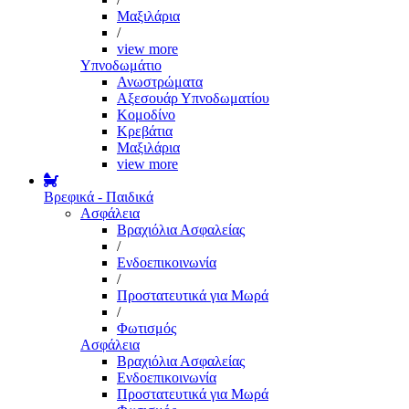
Μαξιλάρια
/
view more
Υπνοδωμάτιο
Ανωστρώματα
Αξεσουάρ Υπνοδωματίου
Κομοδίνο
Κρεβάτια
Μαξιλάρια
view more
Βρεφικά - Παιδικά
Ασφάλεια
Βραχιόλια Ασφαλείας
/
Ενδοεπικοινωνία
/
Προστατευτικά για Μωρά
/
Φωτισμός
Ασφάλεια
Βραχιόλια Ασφαλείας
Ενδοεπικοινωνία
Προστατευτικά για Μωρά