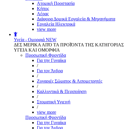
Aτομική Προστασία
Kήπος
Αέρας
Διάφορα Δομικά Εργαλεία & Μηχανήματα
Εργαλεία Ηλεκτρικά
view more
Υγεία - Ομορφιά
NEW
ΔΕΣ ΜΕΡΙΚΑ ΑΠΌ ΤΑ ΠΡΟΪΌΝΤΑ ΤΗΣ ΚΑΤΗΓΟΡΙΑΣ
ΥΓΕΙΑ ΚΑΙ ΟΜΟΡΦΙΑ
Προσωπική Φροντίδα
Για την Γυναίκα
/
Για τον Άνδρα
/
Ζυγαριές Σώματος & Λιπομετρητές
/
Καλλυντικά & Περιποίηση
/
Στοματική Υγιεινή
/
view more
Προσωπική Φροντίδα
Για την Γυναίκα
Για τον Άνδρα