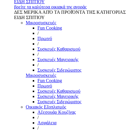
ΕΙΔΗ ΣΠΙΤΙΟΥ
βρείτε τα καλύτερα οικιακά της αγοράς
ΔΕΣ ΜΕΡΙΚΑ ΑΠΌ ΤΑ ΠΡΟΪΌΝΤΑ ΤΗΣ ΚΑΤΗΓΟΡΙΑΣ
ΕΙΔΗ ΣΠΙΤΙΟΥ
Μικροσυσκευές
Fun Cooking
/
Πρωινό
/
Συσκευές Καθαρισμού
/
Συσκευές Μαγειρικής
/
Συσκευές Σιδερώματος
Μικροσυσκευές
Fun Cooking
Πρωινό
Συσκευές Καθαρισμού
Συσκευές Μαγειρικής
Συσκευές Σιδερώματος
Οικιακός Εξοπλισμός
Αξεσουάρ Κουζίνας
/
Ασφάλεια
/