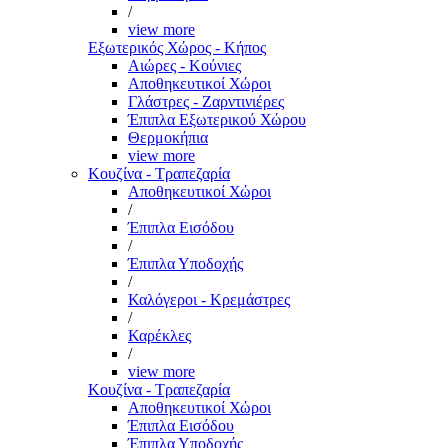
/
view more
Εξωτερικός Χώρος - Κήπος
Αιώρες - Κούνιες
Αποθηκευτικοί Χώροι
Γλάστρες - Ζαρντινιέρες
Έπιπλα Εξωτερικού Χώρου
Θερμοκήπια
view more
Κουζίνα - Τραπεζαρία
Αποθηκευτικοί Χώροι
/
Έπιπλα Εισόδου
/
Έπιπλα Υποδοχής
/
Καλόγεροι - Κρεμάστρες
/
Καρέκλες
/
view more
Κουζίνα - Τραπεζαρία
Αποθηκευτικοί Χώροι
Έπιπλα Εισόδου
Έπιπλα Υποδοχής