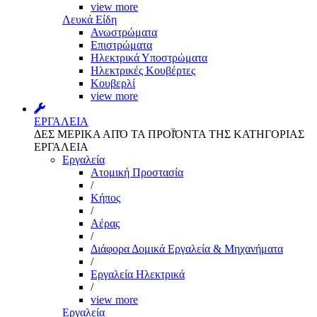
view more
Λευκά Είδη
Ανωστρώματα
Επιστρώματα
Ηλεκτρικά Υποστρώματα
Ηλεκτρικές Κουβέρτες
Κουβερλί
view more
ΕΡΓΑΛΕΙΑ
ΔΕΣ ΜΕΡΙΚΑ ΑΠΌ ΤΑ ΠΡΟΪΌΝΤΑ ΤΗΣ ΚΑΤΗΓΟΡΙΑΣ
ΕΡΓΑΛΕΙΑ
Εργαλεία
Aτομική Προστασία
/
Kήπος
/
Αέρας
/
Διάφορα Δομικά Εργαλεία & Μηχανήματα
/
Εργαλεία Ηλεκτρικά
/
view more
Εργαλεία