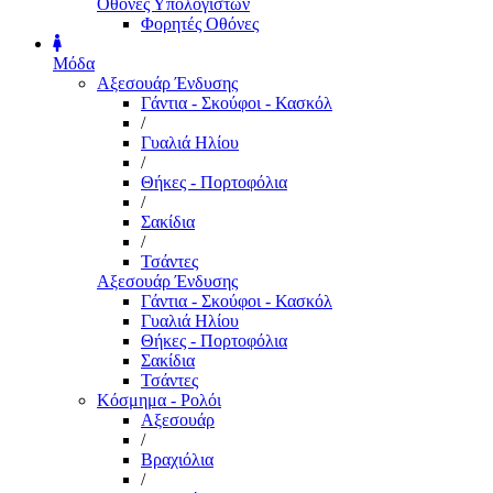
Οθόνες Υπολογιστών
Φορητές Οθόνες
Μόδα
Αξεσουάρ Ένδυσης
Γάντια - Σκούφοι - Κασκόλ
/
Γυαλιά Ηλίου
/
Θήκες - Πορτοφόλια
/
Σακίδια
/
Τσάντες
Αξεσουάρ Ένδυσης
Γάντια - Σκούφοι - Κασκόλ
Γυαλιά Ηλίου
Θήκες - Πορτοφόλια
Σακίδια
Τσάντες
Κόσμημα - Ρολόι
Αξεσουάρ
/
Βραχιόλια
/