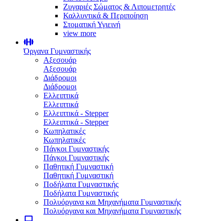
Ζυγαριές Σώματος & Λιπομετρητές
Καλλυντικά & Περιποίηση
Στοματική Υγιεινή
view more
Όργανα Γυμναστικής
Αξεσουάρ
Αξεσουάρ
Διάδρομοι
Διάδρομοι
Ελλειπτικά
Ελλειπτικά
Ελλειπτικά - Stepper
Ελλειπτικά - Stepper
Κωπηλατικές
Κωπηλατικές
Πάγκοι Γυμναστικής
Πάγκοι Γυμναστικής
Παθητική Γυμναστική
Παθητική Γυμναστική
Ποδήλατα Γυμναστικής
Ποδήλατα Γυμναστικής
Πολυόργανα και Μηχανήματα Γυμναστικής
Πολυόργανα και Μηχανήματα Γυμναστικής