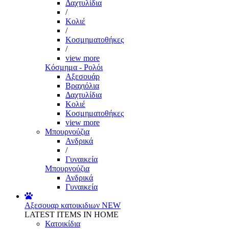
Δαχτυλίδια
/
Κολιέ
/
Κοσμηματοθήκες
/
view more
Κόσμημα - Ρολόι
Αξεσουάρ
Βραχιόλια
Δαχτυλίδια
Κολιέ
Κοσμηματοθήκες
view more
Μπουρνούζια
Ανδρικά
/
Γυναικεία
Μπουρνούζια
Ανδρικά
Γυναικεία
Αξεσουαρ κατοικιδιων
NEW
LATEST ITEMS IN HOME
Κατοικίδια