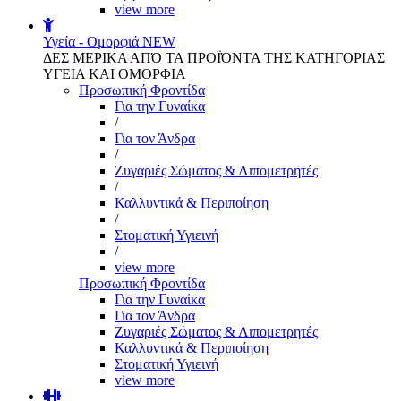
view more
Υγεία - Ομορφιά
NEW
ΔΕΣ ΜΕΡΙΚΑ ΑΠΌ ΤΑ ΠΡΟΪΌΝΤΑ ΤΗΣ ΚΑΤΗΓΟΡΙΑΣ
ΥΓΕΙΑ ΚΑΙ ΟΜΟΡΦΙΑ
Προσωπική Φροντίδα
Για την Γυναίκα
/
Για τον Άνδρα
/
Ζυγαριές Σώματος & Λιπομετρητές
/
Καλλυντικά & Περιποίηση
/
Στοματική Υγιεινή
/
view more
Προσωπική Φροντίδα
Για την Γυναίκα
Για τον Άνδρα
Ζυγαριές Σώματος & Λιπομετρητές
Καλλυντικά & Περιποίηση
Στοματική Υγιεινή
view more