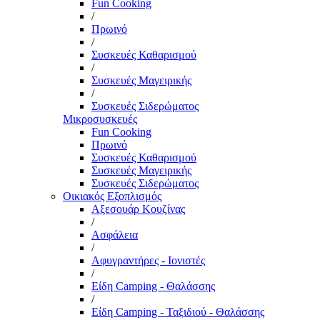
Fun Cooking
/
Πρωινό
/
Συσκευές Καθαρισμού
/
Συσκευές Μαγειρικής
/
Συσκευές Σιδερώματος
Μικροσυσκευές
Fun Cooking
Πρωινό
Συσκευές Καθαρισμού
Συσκευές Μαγειρικής
Συσκευές Σιδερώματος
Οικιακός Εξοπλισμός
Αξεσουάρ Κουζίνας
/
Ασφάλεια
/
Αφυγραντήρες - Ιονιστές
/
Είδη Camping - Θαλάσσης
/
Είδη Camping - Ταξιδιού - Θαλάσσης