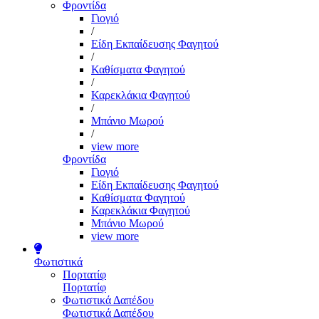
Φροντίδα
Γιογιό
/
Είδη Εκπαίδευσης Φαγητού
/
Καθίσματα Φαγητού
/
Καρεκλάκια Φαγητού
/
Μπάνιο Μωρού
/
view more
Φροντίδα
Γιογιό
Είδη Εκπαίδευσης Φαγητού
Καθίσματα Φαγητού
Καρεκλάκια Φαγητού
Μπάνιο Μωρού
view more
Φωτιστικά
Πορτατίφ
Πορτατίφ
Φωτιστικά Δαπέδου
Φωτιστικά Δαπέδου