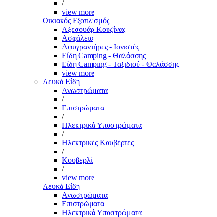
/
view more
Οικιακός Εξοπλισμός
Αξεσουάρ Κουζίνας
Ασφάλεια
Αφυγραντήρες - Ιονιστές
Είδη Camping - Θαλάσσης
Είδη Camping - Ταξιδιού - Θαλάσσης
view more
Λευκά Είδη
Ανωστρώματα
/
Επιστρώματα
/
Ηλεκτρικά Υποστρώματα
/
Ηλεκτρικές Κουβέρτες
/
Κουβερλί
/
view more
Λευκά Είδη
Ανωστρώματα
Επιστρώματα
Ηλεκτρικά Υποστρώματα