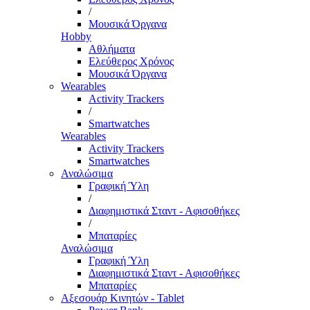
/
Μουσικά Όργανα
Hobby
Αθλήματα
Ελεύθερος Χρόνος
Μουσικά Όργανα
Wearables
Activity Trackers
/
Smartwatches
Wearables
Activity Trackers
Smartwatches
Αναλώσιμα
Γραφική Ύλη
/
Διαφημιστικά Σταντ - Αφισοθήκες
/
Μπαταρίες
Αναλώσιμα
Γραφική Ύλη
Διαφημιστικά Σταντ - Αφισοθήκες
Μπαταρίες
Αξεσουάρ Κινητών - Tablet