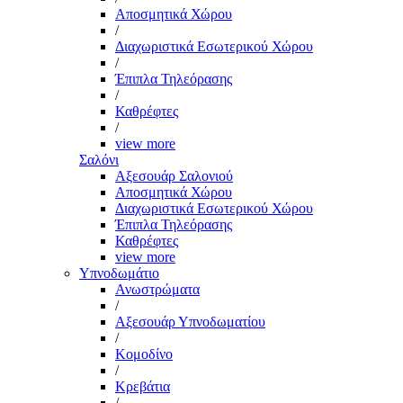
Αποσμητικά Χώρου
/
Διαχωριστικά Εσωτερικού Χώρου
/
Έπιπλα Τηλεόρασης
/
Καθρέφτες
/
view more
Σαλόνι
Αξεσουάρ Σαλονιού
Αποσμητικά Χώρου
Διαχωριστικά Εσωτερικού Χώρου
Έπιπλα Τηλεόρασης
Καθρέφτες
view more
Υπνοδωμάτιο
Ανωστρώματα
/
Αξεσουάρ Υπνοδωματίου
/
Κομοδίνο
/
Κρεβάτια
/