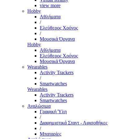
view more
Hobby
Αθλήματα
/
Ελεύθερος Χρόνος
/
Μουσικά Όργανα
Hobby
Αθλήματα
Ελεύθερος Χρόνος
Μουσικά Όργανα
Wearables
Activity Trackers
/
Smartwatches
Wearables
Activity Trackers
Smartwatches
Αναλώσιμα
Γραφική Ύλη
/
Διαφημιστικά Σταντ - Αφισοθήκες
/
Μπαταρίες