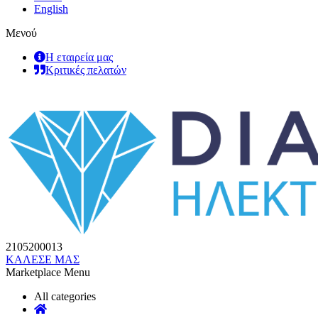
English
Μενού
Η εταιρεία μας
Κριτικές πελατών
2105200013
ΚΑΛΕΣΕ ΜΑΣ
Marketplace Menu
All categories