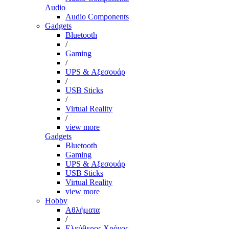
Audio
Audio Components
Gadgets
Bluetooth
/
Gaming
/
UPS & Αξεσουάρ
/
USB Sticks
/
Virtual Reality
/
view more
Gadgets
Bluetooth
Gaming
UPS & Αξεσουάρ
USB Sticks
Virtual Reality
view more
Hobby
Αθλήματα
/
Ελεύθερος Χρόνος