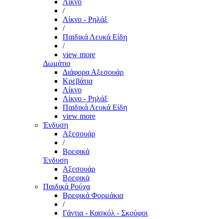
Λίκνο
/
Λίκνο - Ρηλάξ
/
Παιδικά Λευκά Είδη
/
view more
Δωμάτιο
Διάφορα Αξεσουάρ
Κρεβάτια
Λίκνο
Λίκνο - Ρηλάξ
Παιδικά Λευκά Είδη
view more
Ένδυση
Αξεσουάρ
/
Βρεφικά
Ένδυση
Αξεσουάρ
Βρεφικά
Παιδικά Ρούχα
Βρεφικά Φορμάκια
/
Γάντια - Κασκόλ - Σκούφοι