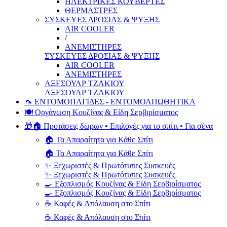
ΗΛΕΚΤΡΙΚΕΣ ΚΟΥΒΕΡΤΕΣ
ΘΕΡΜΑΣΤΡΕΣ
ΣΥΣΚΕΥΕΣ ΔΡΟΣΙΑΣ & ΨΥΞΗΣ
AIR COOLER
/
ΑΝΕΜΙΣΤΗΡΕΣ
ΣΥΣΚΕΥΕΣ ΔΡΟΣΙΑΣ & ΨΥΞΗΣ
AIR COOLER
ΑΝΕΜΙΣΤΗΡΕΣ
ΑΞΕΣΟΥΑΡ ΤΖΑΚΙΟΥ
ΑΞΕΣΟΥΑΡ ΤΖΑΚΙΟΥ
🦟 ΕΝΤΟΜΟΠΑΓΙΔΕΣ - ΕΝΤΟΜΟΑΠΩΘΗΤΙΚΑ
🍽️ Οργάνωση Κουζίνας & Είδη Σερβιρίσματος
🎁🏠 Προτάσεις δώρων • Επιλογές για το σπίτι • Για σένα
🏠 Τα Απαραίτητα για Κάθε Σπίτι
🏠 Τα Απαραίτητα για Κάθε Σπίτι
✨ Ξεχωριστές & Πρωτότυπες Συσκευές
✨ Ξεχωριστές & Πρωτότυπες Συσκευές
🍳 Εξοπλισμός Κουζίνας & Είδη Σερβιρίσματος
🍳 Εξοπλισμός Κουζίνας & Είδη Σερβιρίσματος
☕ Καφές & Απόλαυση στο Σπίτι
☕ Καφές & Απόλαυση στο Σπίτι