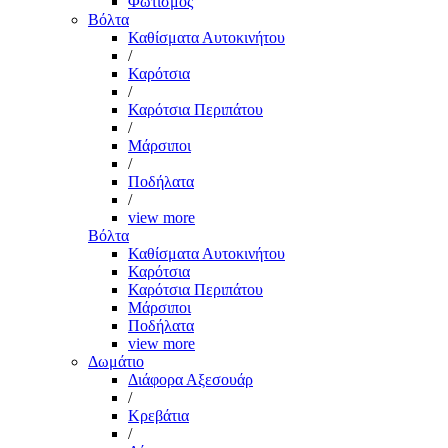
Φωτισμός
Βόλτα
Καθίσματα Αυτοκινήτου
/
Καρότσια
/
Καρότσια Περιπάτου
/
Μάρσιποι
/
Ποδήλατα
/
view more
Βόλτα
Καθίσματα Αυτοκινήτου
Καρότσια
Καρότσια Περιπάτου
Μάρσιποι
Ποδήλατα
view more
Δωμάτιο
Διάφορα Αξεσουάρ
/
Κρεβάτια
/