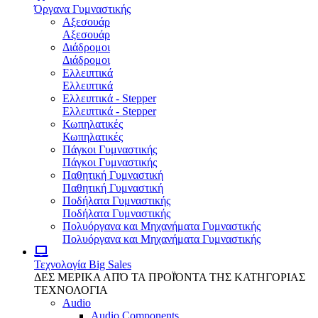
Όργανα Γυμναστικής
Αξεσουάρ
Αξεσουάρ
Διάδρομοι
Διάδρομοι
Ελλειπτικά
Ελλειπτικά
Ελλειπτικά - Stepper
Ελλειπτικά - Stepper
Κωπηλατικές
Κωπηλατικές
Πάγκοι Γυμναστικής
Πάγκοι Γυμναστικής
Παθητική Γυμναστική
Παθητική Γυμναστική
Ποδήλατα Γυμναστικής
Ποδήλατα Γυμναστικής
Πολυόργανα και Μηχανήματα Γυμναστικής
Πολυόργανα και Μηχανήματα Γυμναστικής
Τεχνολογία
Big Sales
ΔΕΣ ΜΕΡΙΚΑ ΑΠΌ ΤΑ ΠΡΟΪΌΝΤΑ ΤΗΣ ΚΑΤΗΓΟΡΙΑΣ
ΤΕΧΝΟΛΟΓΙΑ
Audio
Audio Components