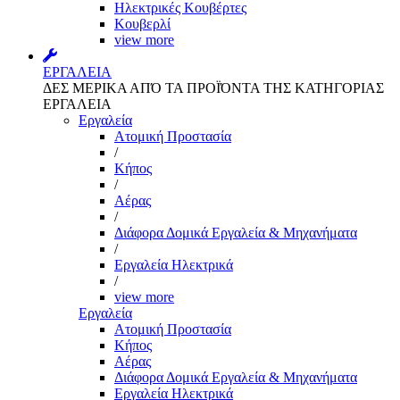
Ηλεκτρικές Κουβέρτες
Κουβερλί
view more
ΕΡΓΑΛΕΙΑ
ΔΕΣ ΜΕΡΙΚΑ ΑΠΌ ΤΑ ΠΡΟΪΌΝΤΑ ΤΗΣ ΚΑΤΗΓΟΡΙΑΣ
ΕΡΓΑΛΕΙΑ
Εργαλεία
Aτομική Προστασία
/
Kήπος
/
Αέρας
/
Διάφορα Δομικά Εργαλεία & Μηχανήματα
/
Εργαλεία Ηλεκτρικά
/
view more
Εργαλεία
Aτομική Προστασία
Kήπος
Αέρας
Διάφορα Δομικά Εργαλεία & Μηχανήματα
Εργαλεία Ηλεκτρικά