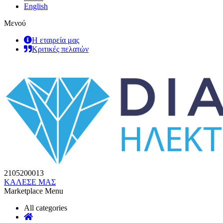
English
Μενού
Η εταιρεία μας
Κριτικές πελατών
2105200013
ΚΑΛΕΣΕ ΜΑΣ
Marketplace Menu
All categories