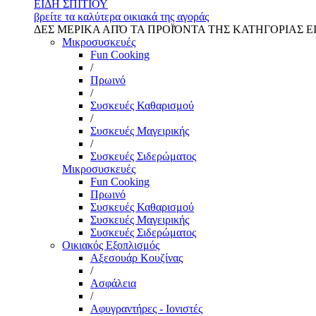
ΕΙΔΗ ΣΠΙΤΙΟΥ
βρείτε τα καλύτερα οικιακά της αγοράς
ΔΕΣ ΜΕΡΙΚΑ ΑΠΌ ΤΑ ΠΡΟΪΌΝΤΑ ΤΗΣ ΚΑΤΗΓΟΡΙΑΣ Ε
Μικροσυσκευές
Fun Cooking
/
Πρωινό
/
Συσκευές Καθαρισμού
/
Συσκευές Μαγειρικής
/
Συσκευές Σιδερώματος
Μικροσυσκευές
Fun Cooking
Πρωινό
Συσκευές Καθαρισμού
Συσκευές Μαγειρικής
Συσκευές Σιδερώματος
Οικιακός Εξοπλισμός
Αξεσουάρ Κουζίνας
/
Ασφάλεια
/
Αφυγραντήρες - Ιονιστές