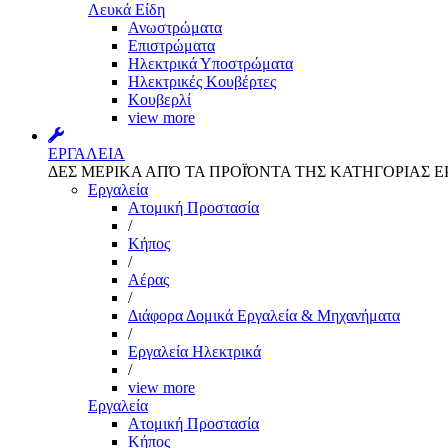
Λευκά Είδη
Ανωστρώματα
Επιστρώματα
Ηλεκτρικά Υποστρώματα
Ηλεκτρικές Κουβέρτες
Κουβερλί
view more
ΕΡΓΑΛΕΙΑ
ΔΕΣ ΜΕΡΙΚΑ ΑΠΌ ΤΑ ΠΡΟΪΌΝΤΑ ΤΗΣ ΚΑΤΗΓΟΡΙΑΣ Ε
Εργαλεία
Aτομική Προστασία
/
Kήπος
/
Αέρας
/
Διάφορα Δομικά Εργαλεία & Μηχανήματα
/
Εργαλεία Ηλεκτρικά
/
view more
Εργαλεία
Aτομική Προστασία
Kήπος