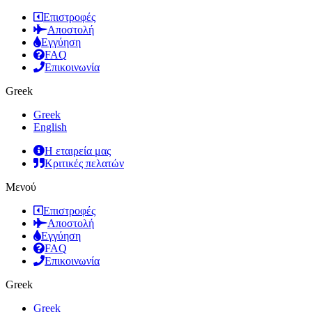
Επιστροφές
Αποστολή
Εγγύηση
FAQ
Επικοινωνία
Greek
Greek
English
Η εταιρεία μας
Κριτικές πελατών
Μενού
Επιστροφές
Αποστολή
Εγγύηση
FAQ
Επικοινωνία
Greek
Greek