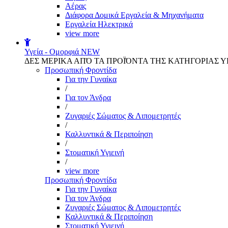
Αέρας
Διάφορα Δομικά Εργαλεία & Μηχανήματα
Εργαλεία Ηλεκτρικά
view more
Υγεία - Ομορφιά
NEW
ΔΕΣ ΜΕΡΙΚΑ ΑΠΌ ΤΑ ΠΡΟΪΌΝΤΑ ΤΗΣ ΚΑΤΗΓΟΡΙΑΣ Υ
Προσωπική Φροντίδα
Για την Γυναίκα
/
Για τον Άνδρα
/
Ζυγαριές Σώματος & Λιπομετρητές
/
Καλλυντικά & Περιποίηση
/
Στοματική Υγιεινή
/
view more
Προσωπική Φροντίδα
Για την Γυναίκα
Για τον Άνδρα
Ζυγαριές Σώματος & Λιπομετρητές
Καλλυντικά & Περιποίηση
Στοματική Υγιεινή