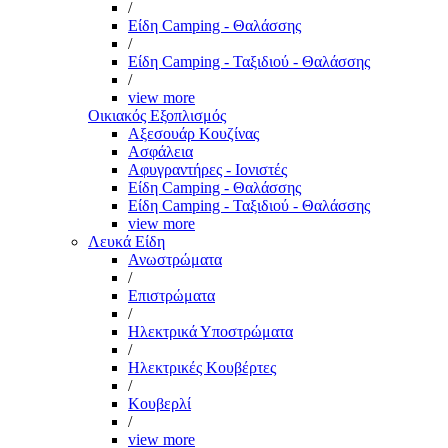
/
Είδη Camping - Θαλάσσης
/
Είδη Camping - Ταξιδιού - Θαλάσσης
/
view more
Οικιακός Εξοπλισμός
Αξεσουάρ Κουζίνας
Ασφάλεια
Αφυγραντήρες - Ιονιστές
Είδη Camping - Θαλάσσης
Είδη Camping - Ταξιδιού - Θαλάσσης
view more
Λευκά Είδη
Ανωστρώματα
/
Επιστρώματα
/
Ηλεκτρικά Υποστρώματα
/
Ηλεκτρικές Κουβέρτες
/
Κουβερλί
/
view more