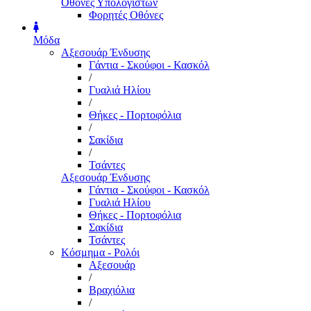
Οθόνες Υπολογιστών
Φορητές Οθόνες
Μόδα
Αξεσουάρ Ένδυσης
Γάντια - Σκούφοι - Κασκόλ
/
Γυαλιά Ηλίου
/
Θήκες - Πορτοφόλια
/
Σακίδια
/
Τσάντες
Αξεσουάρ Ένδυσης
Γάντια - Σκούφοι - Κασκόλ
Γυαλιά Ηλίου
Θήκες - Πορτοφόλια
Σακίδια
Τσάντες
Κόσμημα - Ρολόι
Αξεσουάρ
/
Βραχιόλια
/