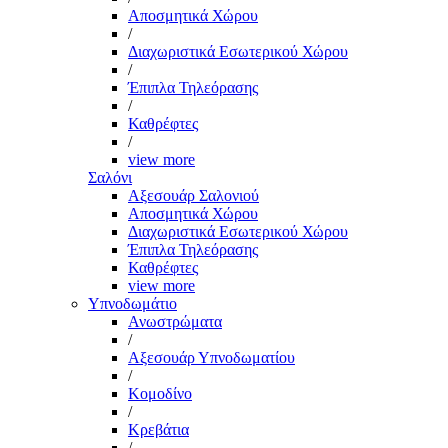
Αποσμητικά Χώρου
/
Διαχωριστικά Εσωτερικού Χώρου
/
Έπιπλα Τηλεόρασης
/
Καθρέφτες
/
view more
Σαλόνι
Αξεσουάρ Σαλονιού
Αποσμητικά Χώρου
Διαχωριστικά Εσωτερικού Χώρου
Έπιπλα Τηλεόρασης
Καθρέφτες
view more
Υπνοδωμάτιο
Ανωστρώματα
/
Αξεσουάρ Υπνοδωματίου
/
Κομοδίνο
/
Κρεβάτια
/