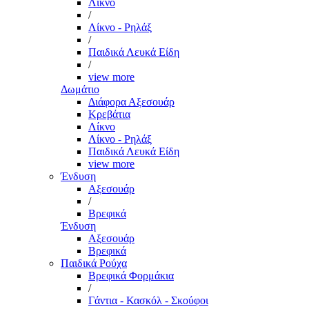
Λίκνο
/
Λίκνο - Ρηλάξ
/
Παιδικά Λευκά Είδη
/
view more
Δωμάτιο
Διάφορα Αξεσουάρ
Κρεβάτια
Λίκνο
Λίκνο - Ρηλάξ
Παιδικά Λευκά Είδη
view more
Ένδυση
Αξεσουάρ
/
Βρεφικά
Ένδυση
Αξεσουάρ
Βρεφικά
Παιδικά Ρούχα
Βρεφικά Φορμάκια
/
Γάντια - Κασκόλ - Σκούφοι