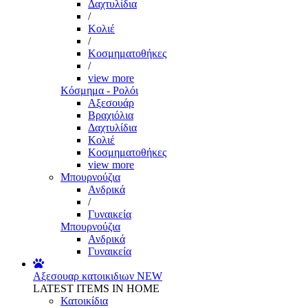
Δαχτυλίδια
/
Κολιέ
/
Κοσμηματοθήκες
/
view more
Κόσμημα - Ρολόι
Αξεσουάρ
Βραχιόλια
Δαχτυλίδια
Κολιέ
Κοσμηματοθήκες
view more
Μπουρνούζια
Ανδρικά
/
Γυναικεία
Μπουρνούζια
Ανδρικά
Γυναικεία
Αξεσουαρ κατοικιδιων
NEW
LATEST ITEMS IN HOME
Κατοικίδια