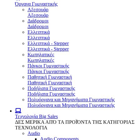
Όργανα Γυμναστικής
Αξεσουάρ
Αξεσουάρ
Διάδρομοι
Διάδρομοι
Ελλειπτικά
Ελλειπτικά
Ελλειπτικά - Stepper
Ελλειπτικά - Stepper
Κωπηλατικές
Κωπηλατικές
Πάγκοι Γυμναστικής
Πάγκοι Γυμναστικής
Παθητική Γυμναστική
Παθητική Γυμναστική
Ποδήλατα Γυμναστικής
Ποδήλατα Γυμναστικής
Πολυόργανα και Μηχανήματα Γυμναστικής
Πολυόργανα και Μηχανήματα Γυμναστικής
Τεχνολογία
Big Sales
ΔΕΣ ΜΕΡΙΚΑ ΑΠΌ ΤΑ ΠΡΟΪΌΝΤΑ ΤΗΣ ΚΑΤΗΓΟΡΙΑΣ
ΤΕΧΝΟΛΟΓΙΑ
Audio
Audio Components