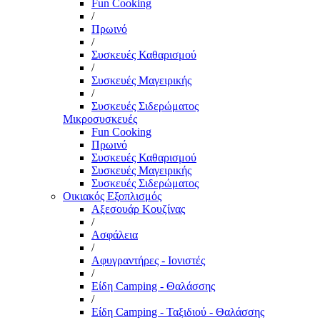
Fun Cooking
/
Πρωινό
/
Συσκευές Καθαρισμού
/
Συσκευές Μαγειρικής
/
Συσκευές Σιδερώματος
Μικροσυσκευές
Fun Cooking
Πρωινό
Συσκευές Καθαρισμού
Συσκευές Μαγειρικής
Συσκευές Σιδερώματος
Οικιακός Εξοπλισμός
Αξεσουάρ Κουζίνας
/
Ασφάλεια
/
Αφυγραντήρες - Ιονιστές
/
Είδη Camping - Θαλάσσης
/
Είδη Camping - Ταξιδιού - Θαλάσσης