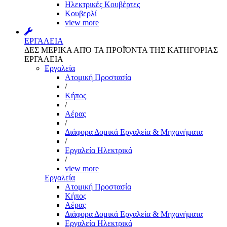
Ηλεκτρικές Κουβέρτες
Κουβερλί
view more
ΕΡΓΑΛΕΙΑ
ΔΕΣ ΜΕΡΙΚΑ ΑΠΌ ΤΑ ΠΡΟΪΌΝΤΑ ΤΗΣ ΚΑΤΗΓΟΡΙΑΣ
ΕΡΓΑΛΕΙΑ
Εργαλεία
Aτομική Προστασία
/
Kήπος
/
Αέρας
/
Διάφορα Δομικά Εργαλεία & Μηχανήματα
/
Εργαλεία Ηλεκτρικά
/
view more
Εργαλεία
Aτομική Προστασία
Kήπος
Αέρας
Διάφορα Δομικά Εργαλεία & Μηχανήματα
Εργαλεία Ηλεκτρικά