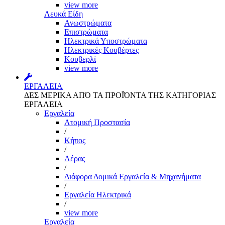
view more
Λευκά Είδη
Ανωστρώματα
Επιστρώματα
Ηλεκτρικά Υποστρώματα
Ηλεκτρικές Κουβέρτες
Κουβερλί
view more
ΕΡΓΑΛΕΙΑ
ΔΕΣ ΜΕΡΙΚΑ ΑΠΌ ΤΑ ΠΡΟΪΌΝΤΑ ΤΗΣ ΚΑΤΗΓΟΡΙΑΣ
ΕΡΓΑΛΕΙΑ
Εργαλεία
Aτομική Προστασία
/
Kήπος
/
Αέρας
/
Διάφορα Δομικά Εργαλεία & Μηχανήματα
/
Εργαλεία Ηλεκτρικά
/
view more
Εργαλεία