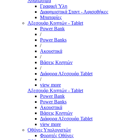
Αναλώσιμα
Γραφική Ύλη
Διαφημιστικά Σταντ - Αφισοθήκες
Μπαταρίες
Αξεσουάρ Κινητών - Tablet
Power Bank
/
Power Banks
/
Ακουστικά
/
Βάσεις Κινητών
/
Διάφορα Αξεσουάρ Tablet
/
view more
Αξεσουάρ Κινητών - Tablet
Power Bank
Power Banks
Ακουστικά
Βάσεις Κινητών
Διάφορα Αξεσουάρ Tablet
view more
Οθόνες Υπολογιστών
Φορητές Οθόνες