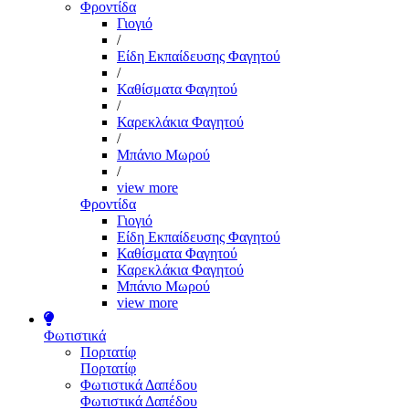
Φροντίδα
Γιογιό
/
Είδη Εκπαίδευσης Φαγητού
/
Καθίσματα Φαγητού
/
Καρεκλάκια Φαγητού
/
Μπάνιο Μωρού
/
view more
Φροντίδα
Γιογιό
Είδη Εκπαίδευσης Φαγητού
Καθίσματα Φαγητού
Καρεκλάκια Φαγητού
Μπάνιο Μωρού
view more
Φωτιστικά
Πορτατίφ
Πορτατίφ
Φωτιστικά Δαπέδου
Φωτιστικά Δαπέδου