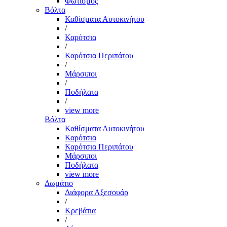
Φωτισμός
Βόλτα
Καθίσματα Αυτοκινήτου
/
Καρότσια
/
Καρότσια Περιπάτου
/
Μάρσιποι
/
Ποδήλατα
/
view more
Βόλτα
Καθίσματα Αυτοκινήτου
Καρότσια
Καρότσια Περιπάτου
Μάρσιποι
Ποδήλατα
view more
Δωμάτιο
Διάφορα Αξεσουάρ
/
Κρεβάτια
/