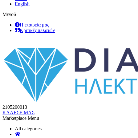
English
Μενού
Η εταιρεία μας
Κριτικές πελατών
2105200013
ΚΑΛΕΣΕ ΜΑΣ
Marketplace Menu
All categories