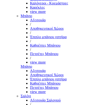
Καλόγεροι - Κρεμάστρες
Καρέκλες
view more
Μπάνιο
Αξεσουάρ
/
Αποθηκευτικοί Χώροι
/
Έπιπλο μπάνιου νιπτήρα
/
Καθρέπτες Μπάνιου
/
Πετσέτες Μπάνιου
/
view more
Μπάνιο
Αξεσουάρ
Αποθηκευτικοί Χώροι
Έπιπλο μπάνιου νιπτήρα
Καθρέπτες Μπάνιου
Πετσέτες Μπάνιου
view more
Σαλόνι
Αξεσουάρ Σαλονιού
/