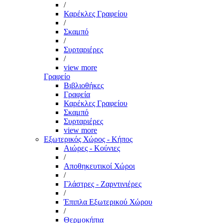
/
Καρέκλες Γραφείου
/
Σκαμπό
/
Συρταριέρες
/
view more
Γραφείο
Βιβλιοθήκες
Γραφεία
Καρέκλες Γραφείου
Σκαμπό
Συρταριέρες
view more
Εξωτερικός Χώρος - Κήπος
Αιώρες - Κούνιες
/
Αποθηκευτικοί Χώροι
/
Γλάστρες - Ζαρντινιέρες
/
Έπιπλα Εξωτερικού Χώρου
/
Θερμοκήπια