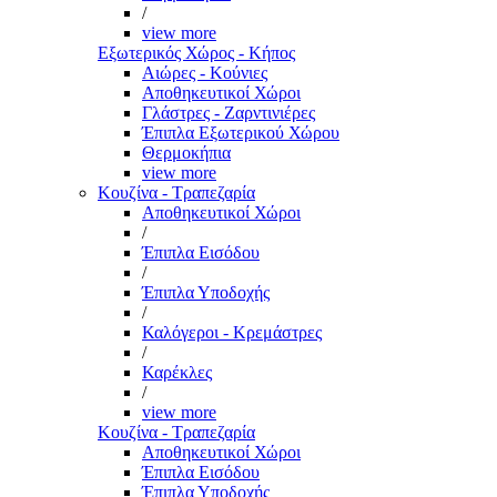
/
view more
Εξωτερικός Χώρος - Κήπος
Αιώρες - Κούνιες
Αποθηκευτικοί Χώροι
Γλάστρες - Ζαρντινιέρες
Έπιπλα Εξωτερικού Χώρου
Θερμοκήπια
view more
Κουζίνα - Τραπεζαρία
Αποθηκευτικοί Χώροι
/
Έπιπλα Εισόδου
/
Έπιπλα Υποδοχής
/
Καλόγεροι - Κρεμάστρες
/
Καρέκλες
/
view more
Κουζίνα - Τραπεζαρία
Αποθηκευτικοί Χώροι
Έπιπλα Εισόδου
Έπιπλα Υποδοχής