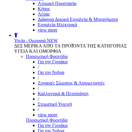
Aτομική Προστασία
Kήπος
Αέρας
Διάφορα Δομικά Εργαλεία & Μηχανήματα
Εργαλεία Ηλεκτρικά
view more
Υγεία - Ομορφιά
NEW
ΔΕΣ ΜΕΡΙΚΑ ΑΠΌ ΤΑ ΠΡΟΪΌΝΤΑ ΤΗΣ ΚΑΤΗΓΟΡΙΑΣ
ΥΓΕΙΑ ΚΑΙ ΟΜΟΡΦΙΑ
Προσωπική Φροντίδα
Για την Γυναίκα
/
Για τον Άνδρα
/
Ζυγαριές Σώματος & Λιπομετρητές
/
Καλλυντικά & Περιποίηση
/
Στοματική Υγιεινή
/
view more
Προσωπική Φροντίδα
Για την Γυναίκα
Για τον Άνδρα