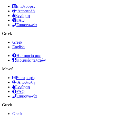
Επιστροφές
Αποστολή
Εγγύηση
FAQ
Επικοινωνία
Greek
Greek
English
Η εταιρεία μας
Κριτικές πελατών
Μενού
Επιστροφές
Αποστολή
Εγγύηση
FAQ
Επικοινωνία
Greek
Greek