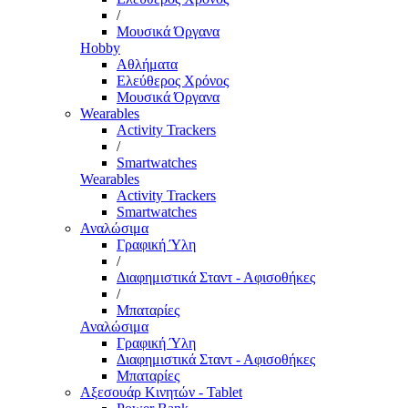
/
Μουσικά Όργανα
Hobby
Αθλήματα
Ελεύθερος Χρόνος
Μουσικά Όργανα
Wearables
Activity Trackers
/
Smartwatches
Wearables
Activity Trackers
Smartwatches
Αναλώσιμα
Γραφική Ύλη
/
Διαφημιστικά Σταντ - Αφισοθήκες
/
Μπαταρίες
Αναλώσιμα
Γραφική Ύλη
Διαφημιστικά Σταντ - Αφισοθήκες
Μπαταρίες
Αξεσουάρ Κινητών - Tablet