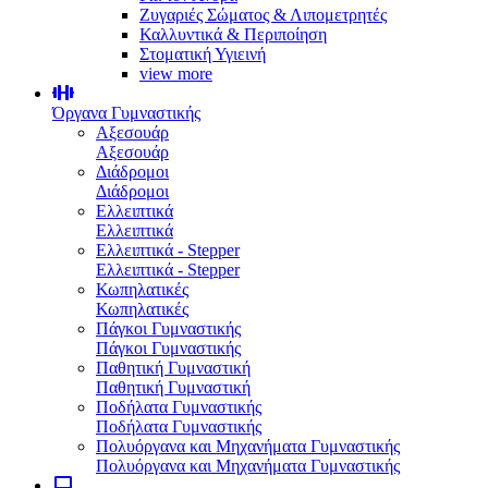
Ζυγαριές Σώματος & Λιπομετρητές
Καλλυντικά & Περιποίηση
Στοματική Υγιεινή
view more
Όργανα Γυμναστικής
Αξεσουάρ
Αξεσουάρ
Διάδρομοι
Διάδρομοι
Ελλειπτικά
Ελλειπτικά
Ελλειπτικά - Stepper
Ελλειπτικά - Stepper
Κωπηλατικές
Κωπηλατικές
Πάγκοι Γυμναστικής
Πάγκοι Γυμναστικής
Παθητική Γυμναστική
Παθητική Γυμναστική
Ποδήλατα Γυμναστικής
Ποδήλατα Γυμναστικής
Πολυόργανα και Μηχανήματα Γυμναστικής
Πολυόργανα και Μηχανήματα Γυμναστικής