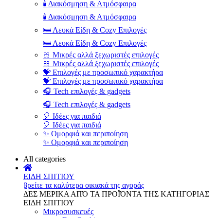
🕯️ Διακόσμηση & Ατμόσφαιρα
🕯️ Διακόσμηση & Ατμόσφαιρα
🛏️ Λευκά Είδη & Cozy Επιλογές
🛏️ Λευκά Είδη & Cozy Επιλογές
🎀 Μικρές αλλά ξεχωριστές επιλογές
🎀 Μικρές αλλά ξεχωριστές επιλογές
💝 Επιλογές με προσωπικό χαρακτήρα
💝 Επιλογές με προσωπικό χαρακτήρα
🎧 Tech επιλογές & gadgets
🎧 Tech επιλογές & gadgets
🎈 Ιδέες για παιδιά
🎈 Ιδέες για παιδιά
✨ Ομορφιά και περιποίηση
✨ Ομορφιά και περιποίηση
All categories
ΕΙΔΗ ΣΠΙΤΙΟΥ
βρείτε τα καλύτερα οικιακά της αγοράς
ΔΕΣ ΜΕΡΙΚΑ ΑΠΌ ΤΑ ΠΡΟΪΌΝΤΑ ΤΗΣ ΚΑΤΗΓΟΡΙΑΣ
ΕΙΔΗ ΣΠΙΤΙΟΥ
Μικροσυσκευές