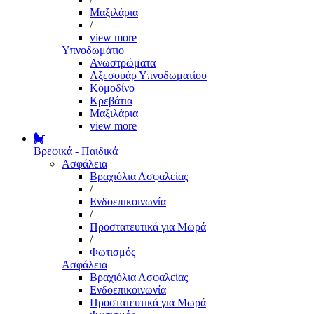
Μαξιλάρια
/
view more
Υπνοδωμάτιο
Ανωστρώματα
Αξεσουάρ Υπνοδωματίου
Κομοδίνο
Κρεβάτια
Μαξιλάρια
view more
Βρεφικά - Παιδικά
Ασφάλεια
Βραχιόλια Ασφαλείας
/
Ενδοεπικοινωνία
/
Προστατευτικά για Μωρά
/
Φωτισμός
Ασφάλεια
Βραχιόλια Ασφαλείας
Ενδοεπικοινωνία
Προστατευτικά για Μωρά