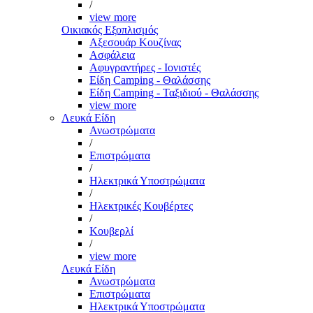
/
view more
Οικιακός Εξοπλισμός
Αξεσουάρ Κουζίνας
Ασφάλεια
Αφυγραντήρες - Ιονιστές
Είδη Camping - Θαλάσσης
Είδη Camping - Ταξιδιού - Θαλάσσης
view more
Λευκά Είδη
Ανωστρώματα
/
Επιστρώματα
/
Ηλεκτρικά Υποστρώματα
/
Ηλεκτρικές Κουβέρτες
/
Κουβερλί
/
view more
Λευκά Είδη
Ανωστρώματα
Επιστρώματα
Ηλεκτρικά Υποστρώματα