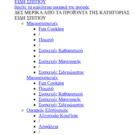
ΕΙΔΗ ΣΠΙΤΙΟΥ
βρείτε τα καλύτερα οικιακά της αγοράς
ΔΕΣ ΜΕΡΙΚΑ ΑΠΌ ΤΑ ΠΡΟΪΌΝΤΑ ΤΗΣ ΚΑΤΗΓΟΡΙΑΣ
ΕΙΔΗ ΣΠΙΤΙΟΥ
Μικροσυσκευές
Fun Cooking
/
Πρωινό
/
Συσκευές Καθαρισμού
/
Συσκευές Μαγειρικής
/
Συσκευές Σιδερώματος
Μικροσυσκευές
Fun Cooking
Πρωινό
Συσκευές Καθαρισμού
Συσκευές Μαγειρικής
Συσκευές Σιδερώματος
Οικιακός Εξοπλισμός
Αξεσουάρ Κουζίνας
/
Ασφάλεια
/