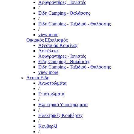
Αφυγραντήρες - Ιονιστές
/
Είδη Camping - Θαλάσσης
/
Είδη Camping - Ταξιδιού - Θαλάσσης
/
view more
Οικιακός Εξοπλισμός
Αξεσουάρ Κουζίνας
Ασφάλεια
Αφυγραντήρες - Ιονιστές
Είδη Camping - Θαλάσσης
Είδη Camping - Ταξιδιού - Θαλάσσης
view more
Λευκά Είδη
Ανωστρώματα
/
Επιστρώματα
/
Ηλεκτρικά Υποστρώματα
/
Ηλεκτρικές Κουβέρτες
/
Κουβερλί
/