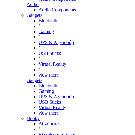
Audio
Audio Components
Gadgets
Bluetooth
/
Gaming
/
UPS & Αξεσουάρ
/
USB Sticks
/
Virtual Reality
/
view more
Gadgets
Bluetooth
Gaming
UPS & Αξεσουάρ
USB Sticks
Virtual Reality
view more
Hobby
Αθλήματα
/
Ελεύθερος Χρόνος