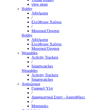
view more
Hobby
Αθλήματα
/
Ελεύθερος Χρόνος
/
Μουσικά Όργανα
Hobby
Αθλήματα
Ελεύθερος Χρόνος
Μουσικά Όργανα
Wearables
Activity Trackers
/
Smartwatches
Wearables
Activity Trackers
Smartwatches
Αναλώσιμα
Γραφική Ύλη
/
Διαφημιστικά Σταντ - Αφισοθήκες
/
Μπαταρίες