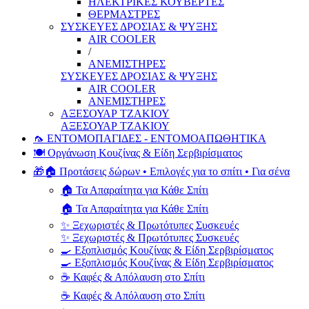
ΗΛΕΚΤΡΙΚΕΣ ΚΟΥΒΕΡΤΕΣ
ΘΕΡΜΑΣΤΡΕΣ
ΣΥΣΚΕΥΕΣ ΔΡΟΣΙΑΣ & ΨΥΞΗΣ
AIR COOLER
/
ΑΝΕΜΙΣΤΗΡΕΣ
ΣΥΣΚΕΥΕΣ ΔΡΟΣΙΑΣ & ΨΥΞΗΣ
AIR COOLER
ΑΝΕΜΙΣΤΗΡΕΣ
ΑΞΕΣΟΥΑΡ ΤΖΑΚΙΟΥ
ΑΞΕΣΟΥΑΡ ΤΖΑΚΙΟΥ
🦟 ΕΝΤΟΜΟΠΑΓΙΔΕΣ - ΕΝΤΟΜΟΑΠΩΘΗΤΙΚΑ
🍽️ Οργάνωση Κουζίνας & Είδη Σερβιρίσματος
🎁🏠 Προτάσεις δώρων • Επιλογές για το σπίτι • Για σένα
🏠 Τα Απαραίτητα για Κάθε Σπίτι
🏠 Τα Απαραίτητα για Κάθε Σπίτι
✨ Ξεχωριστές & Πρωτότυπες Συσκευές
✨ Ξεχωριστές & Πρωτότυπες Συσκευές
🍳 Εξοπλισμός Κουζίνας & Είδη Σερβιρίσματος
🍳 Εξοπλισμός Κουζίνας & Είδη Σερβιρίσματος
☕ Καφές & Απόλαυση στο Σπίτι
☕ Καφές & Απόλαυση στο Σπίτι