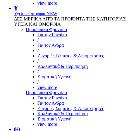
view more
Υγεία - Ομορφιά
NEW
ΔΕΣ ΜΕΡΙΚΑ ΑΠΌ ΤΑ ΠΡΟΪΌΝΤΑ ΤΗΣ ΚΑΤΗΓΟΡΙΑΣ
ΥΓΕΙΑ ΚΑΙ ΟΜΟΡΦΙΑ
Προσωπική Φροντίδα
Για την Γυναίκα
/
Για τον Άνδρα
/
Ζυγαριές Σώματος & Λιπομετρητές
/
Καλλυντικά & Περιποίηση
/
Στοματική Υγιεινή
/
view more
Προσωπική Φροντίδα
Για την Γυναίκα
Για τον Άνδρα
Ζυγαριές Σώματος & Λιπομετρητές
Καλλυντικά & Περιποίηση
Στοματική Υγιεινή
view more