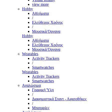
view more
Hobby
Αθλήματα
/
Ελεύθερος Χρόνος
/
Μουσικά Όργανα
Hobby
Αθλήματα
Ελεύθερος Χρόνος
Μουσικά Όργανα
Wearables
Activity Trackers
/
Smartwatches
Wearables
Activity Trackers
Smartwatches
Αναλώσιμα
Γραφική Ύλη
/
Διαφημιστικά Σταντ - Αφισοθήκες
/
Μπαταρίες