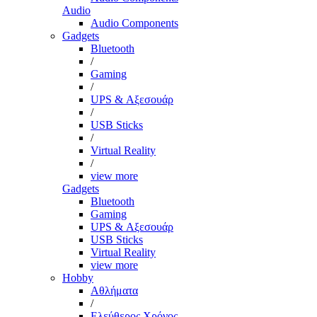
Audio
Audio Components
Gadgets
Bluetooth
/
Gaming
/
UPS & Αξεσουάρ
/
USB Sticks
/
Virtual Reality
/
view more
Gadgets
Bluetooth
Gaming
UPS & Αξεσουάρ
USB Sticks
Virtual Reality
view more
Hobby
Αθλήματα
/
Ελεύθερος Χρόνος