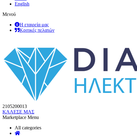
English
Μενού
Η εταιρεία μας
Κριτικές πελατών
2105200013
ΚΑΛΕΣΕ ΜΑΣ
Marketplace Menu
All categories