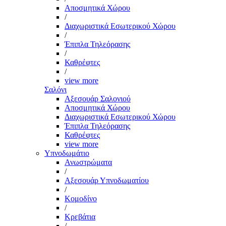
Αποσμητικά Χώρου
/
Διαχωριστικά Εσωτερικού Χώρου
/
Έπιπλα Τηλεόρασης
/
Καθρέφτες
/
view more
Σαλόνι
Αξεσουάρ Σαλονιού
Αποσμητικά Χώρου
Διαχωριστικά Εσωτερικού Χώρου
Έπιπλα Τηλεόρασης
Καθρέφτες
view more
Υπνοδωμάτιο
Ανωστρώματα
/
Αξεσουάρ Υπνοδωματίου
/
Κομοδίνο
/
Κρεβάτια
/