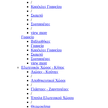
/
Καρέκλες Γραφείου
/
Σκαμπό
/
Συρταριέρες
/
view more
Γραφείο
Βιβλιοθήκες
Γραφεία
Καρέκλες Γραφείου
Σκαμπό
Συρταριέρες
view more
Εξωτερικός Χώρος - Κήπος
Αιώρες - Κούνιες
/
Αποθηκευτικοί Χώροι
/
Γλάστρες - Ζαρντινιέρες
/
Έπιπλα Εξωτερικού Χώρου
/
Θερμοκήπια