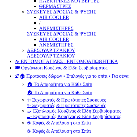
ΗΛΕΚΤΡΙΚΕΣ ΚΟΥΒΕΡΤΕΣ
ΘΕΡΜΑΣΤΡΕΣ
ΣΥΣΚΕΥΕΣ ΔΡΟΣΙΑΣ & ΨΥΞΗΣ
AIR COOLER
/
ΑΝΕΜΙΣΤΗΡΕΣ
ΣΥΣΚΕΥΕΣ ΔΡΟΣΙΑΣ & ΨΥΞΗΣ
AIR COOLER
ΑΝΕΜΙΣΤΗΡΕΣ
ΑΞΕΣΟΥΑΡ ΤΖΑΚΙΟΥ
ΑΞΕΣΟΥΑΡ ΤΖΑΚΙΟΥ
🦟 ΕΝΤΟΜΟΠΑΓΙΔΕΣ - ΕΝΤΟΜΟΑΠΩΘΗΤΙΚΑ
🍽️ Οργάνωση Κουζίνας & Είδη Σερβιρίσματος
🎁🏠 Προτάσεις δώρων • Επιλογές για το σπίτι • Για σένα
🏠 Τα Απαραίτητα για Κάθε Σπίτι
🏠 Τα Απαραίτητα για Κάθε Σπίτι
✨ Ξεχωριστές & Πρωτότυπες Συσκευές
✨ Ξεχωριστές & Πρωτότυπες Συσκευές
🍳 Εξοπλισμός Κουζίνας & Είδη Σερβιρίσματος
🍳 Εξοπλισμός Κουζίνας & Είδη Σερβιρίσματος
☕ Καφές & Απόλαυση στο Σπίτι
☕ Καφές & Απόλαυση στο Σπίτι