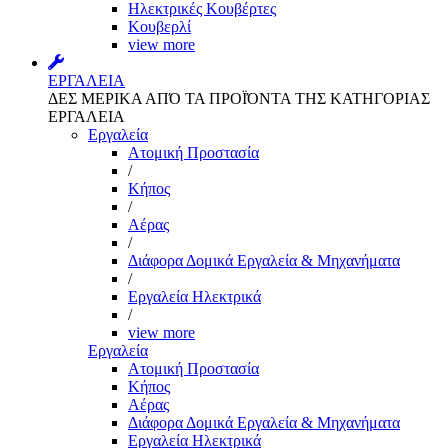
Ηλεκτρικές Κουβέρτες
Κουβερλί
view more
ΕΡΓΑΛΕΙΑ
ΔΕΣ ΜΕΡΙΚΑ ΑΠΌ ΤΑ ΠΡΟΪΌΝΤΑ ΤΗΣ ΚΑΤΗΓΟΡΙΑΣ
ΕΡΓΑΛΕΙΑ
Εργαλεία
Aτομική Προστασία
/
Kήπος
/
Αέρας
/
Διάφορα Δομικά Εργαλεία & Μηχανήματα
/
Εργαλεία Ηλεκτρικά
/
view more
Εργαλεία
Aτομική Προστασία
Kήπος
Αέρας
Διάφορα Δομικά Εργαλεία & Μηχανήματα
Εργαλεία Ηλεκτρικά