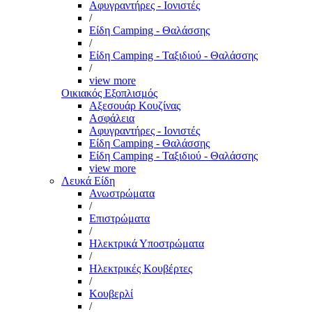
Αφυγραντήρες - Ιονιστές
/
Είδη Camping - Θαλάσσης
/
Είδη Camping - Ταξιδιού - Θαλάσσης
/
view more
Οικιακός Εξοπλισμός
Αξεσουάρ Κουζίνας
Ασφάλεια
Αφυγραντήρες - Ιονιστές
Είδη Camping - Θαλάσσης
Είδη Camping - Ταξιδιού - Θαλάσσης
view more
Λευκά Είδη
Ανωστρώματα
/
Επιστρώματα
/
Ηλεκτρικά Υποστρώματα
/
Ηλεκτρικές Κουβέρτες
/
Κουβερλί
/