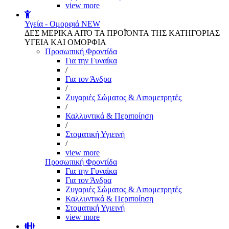
view more
Υγεία - Ομορφιά
NEW
ΔΕΣ ΜΕΡΙΚΑ ΑΠΌ ΤΑ ΠΡΟΪΌΝΤΑ ΤΗΣ ΚΑΤΗΓΟΡΙΑΣ
ΥΓΕΙΑ ΚΑΙ ΟΜΟΡΦΙΑ
Προσωπική Φροντίδα
Για την Γυναίκα
/
Για τον Άνδρα
/
Ζυγαριές Σώματος & Λιπομετρητές
/
Καλλυντικά & Περιποίηση
/
Στοματική Υγιεινή
/
view more
Προσωπική Φροντίδα
Για την Γυναίκα
Για τον Άνδρα
Ζυγαριές Σώματος & Λιπομετρητές
Καλλυντικά & Περιποίηση
Στοματική Υγιεινή
view more