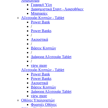
Αναλώσιμα
Γραφική Ύλη
Διαφημιστικά Σταντ - Αφισοθήκες
Μπαταρίες
Αξεσουάρ Κινητών - Tablet
Power Bank
/
Power Banks
/
Ακουστικά
/
Βάσεις Κινητών
/
Διάφορα Αξεσουάρ Tablet
/
view more
Αξεσουάρ Κινητών - Tablet
Power Bank
Power Banks
Ακουστικά
Βάσεις Κινητών
Διάφορα Αξεσουάρ Tablet
view more
Οθόνες Υπολογιστών
Φορητές Οθόνες