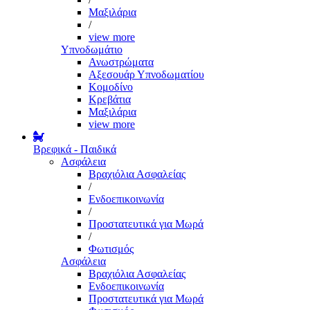
Μαξιλάρια
/
view more
Υπνοδωμάτιο
Ανωστρώματα
Αξεσουάρ Υπνοδωματίου
Κομοδίνο
Κρεβάτια
Μαξιλάρια
view more
Βρεφικά - Παιδικά
Ασφάλεια
Βραχιόλια Ασφαλείας
/
Ενδοεπικοινωνία
/
Προστατευτικά για Μωρά
/
Φωτισμός
Ασφάλεια
Βραχιόλια Ασφαλείας
Ενδοεπικοινωνία
Προστατευτικά για Μωρά