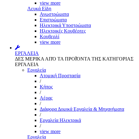
view more
Λευκά Είδη
Ανωστρώματα
Επιστρώματα
Ηλεκτρικά Υποστρώματα
Ηλεκτρικές Κουβέρτες
Κουβερλί
view more
ΕΡΓΑΛΕΙΑ
ΔΕΣ ΜΕΡΙΚΑ ΑΠΌ ΤΑ ΠΡΟΪΌΝΤΑ ΤΗΣ ΚΑΤΗΓΟΡΙΑΣ
ΕΡΓΑΛΕΙΑ
Εργαλεία
Aτομική Προστασία
/
Kήπος
/
Αέρας
/
Διάφορα Δομικά Εργαλεία & Μηχανήματα
/
Εργαλεία Ηλεκτρικά
/
view more
Εργαλεία