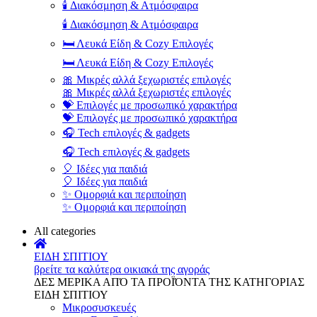
🕯️ Διακόσμηση & Ατμόσφαιρα
🕯️ Διακόσμηση & Ατμόσφαιρα
🛏️ Λευκά Είδη & Cozy Επιλογές
🛏️ Λευκά Είδη & Cozy Επιλογές
🎀 Μικρές αλλά ξεχωριστές επιλογές
🎀 Μικρές αλλά ξεχωριστές επιλογές
💝 Επιλογές με προσωπικό χαρακτήρα
💝 Επιλογές με προσωπικό χαρακτήρα
🎧 Tech επιλογές & gadgets
🎧 Tech επιλογές & gadgets
🎈 Ιδέες για παιδιά
🎈 Ιδέες για παιδιά
✨ Ομορφιά και περιποίηση
✨ Ομορφιά και περιποίηση
All categories
ΕΙΔΗ ΣΠΙΤΙΟΥ
βρείτε τα καλύτερα οικιακά της αγοράς
ΔΕΣ ΜΕΡΙΚΑ ΑΠΌ ΤΑ ΠΡΟΪΌΝΤΑ ΤΗΣ ΚΑΤΗΓΟΡΙΑΣ
ΕΙΔΗ ΣΠΙΤΙΟΥ
Μικροσυσκευές