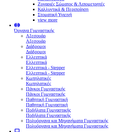
Ζυγαριές Σώματος & Λιπομετρητές
Καλλυντικά & Περιποίηση
Στοματική Υγιεινή
view more
Όργανα Γυμναστικής
Αξεσουάρ
Αξεσουάρ
Διάδρομοι
Διάδρομοι
Ελλειπτικά
Ελλειπτικά
Ελλειπτικά - Stepper
Ελλειπτικά - Stepper
Κωπηλατικές
Κωπηλατικές
Πάγκοι Γυμναστικής
Πάγκοι Γυμναστικής
Παθητική Γυμναστική
Παθητική Γυμναστική
Ποδήλατα Γυμναστικής
Ποδήλατα Γυμναστικής
Πολυόργανα και Μηχανήματα Γυμναστικής
Πολυόργανα και Μηχανήματα Γυμναστικής