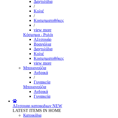
Δαχτυλίδια
/
Κολιέ
/
Κοσμηματοθήκες
/
view more
Κόσμημα - Ρολόι
Αξεσουάρ
Βραχιόλια
Δαχτυλίδια
Κολιέ
Κοσμηματοθήκες
view more
Μπουρνούζια
Ανδρικά
/
Γυναικεία
Μπουρνούζια
Ανδρικά
Γυναικεία
Αξεσουαρ κατοικιδιων
NEW
LATEST ITEMS IN HOME
Κατοικίδια