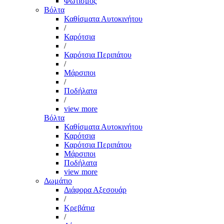
Φωτισμός
Βόλτα
Καθίσματα Αυτοκινήτου
/
Καρότσια
/
Καρότσια Περιπάτου
/
Μάρσιποι
/
Ποδήλατα
/
view more
Βόλτα
Καθίσματα Αυτοκινήτου
Καρότσια
Καρότσια Περιπάτου
Μάρσιποι
Ποδήλατα
view more
Δωμάτιο
Διάφορα Αξεσουάρ
/
Κρεβάτια
/