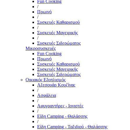
Fun Cooking
/
Πρωινό
/
Συσκευές Καθαρισμού
/
Συσκευές Μαγειρικής
/
Συσκευές Σιδερώματος
Μικροσυσκευές
Fun Cooking
Πρωινό
Συσκευές Καθαρισμού
Συσκευές Μαγειρικής
Συσκευές Σιδερώματος
Οικιακός Εξοπλισμός
Αξεσουάρ Κουζίνας
/
Ασφάλεια
/
Αφυγραντήρες - Ιονιστές
/
Είδη Camping - Θαλάσσης
/
Είδη Camping - Ταξιδιού - Θαλάσσης