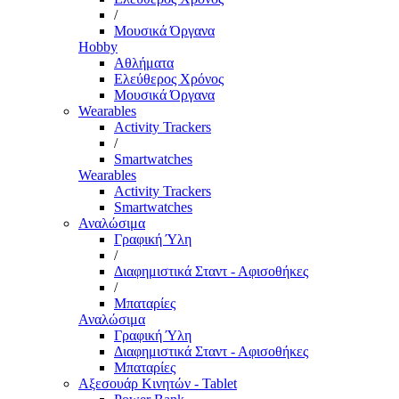
/
Μουσικά Όργανα
Hobby
Αθλήματα
Ελεύθερος Χρόνος
Μουσικά Όργανα
Wearables
Activity Trackers
/
Smartwatches
Wearables
Activity Trackers
Smartwatches
Αναλώσιμα
Γραφική Ύλη
/
Διαφημιστικά Σταντ - Αφισοθήκες
/
Μπαταρίες
Αναλώσιμα
Γραφική Ύλη
Διαφημιστικά Σταντ - Αφισοθήκες
Μπαταρίες
Αξεσουάρ Κινητών - Tablet