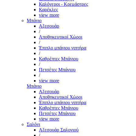
Καλόγεροι - Κρεμάστρες
Καρέκλες
view more
Μπάνιο
Αξεσουάρ
/
Αποθηκευτικοί Χώροι
/
Έπιπλο μπάνιου νιπτήρα
/
Καθρέπτες Μπάνιου
/
Πετσέτες Μπάνιου
/
view more
Μπάνιο
Αξεσουάρ
Αποθηκευτικοί Χώροι
Έπιπλο μπάνιου νιπτήρα
Καθρέπτες Μπάνιου
Πετσέτες Μπάνιου
view more
Σαλόνι
Αξεσουάρ Σαλονιού
/