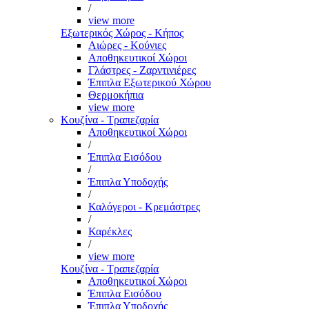
/
view more
Εξωτερικός Χώρος - Κήπος
Αιώρες - Κούνιες
Αποθηκευτικοί Χώροι
Γλάστρες - Ζαρντινιέρες
Έπιπλα Εξωτερικού Χώρου
Θερμοκήπια
view more
Κουζίνα - Τραπεζαρία
Αποθηκευτικοί Χώροι
/
Έπιπλα Εισόδου
/
Έπιπλα Υποδοχής
/
Καλόγεροι - Κρεμάστρες
/
Καρέκλες
/
view more
Κουζίνα - Τραπεζαρία
Αποθηκευτικοί Χώροι
Έπιπλα Εισόδου
Έπιπλα Υποδοχής