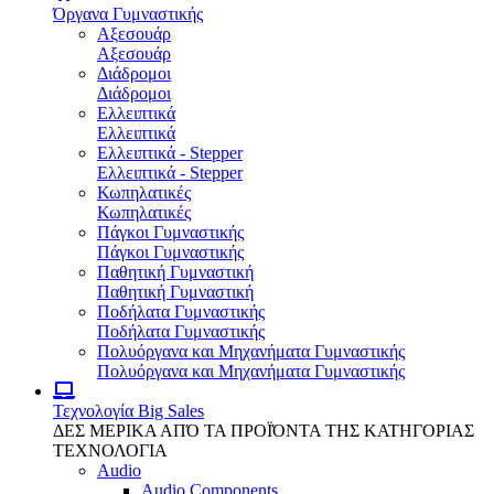
Όργανα Γυμναστικής
Αξεσουάρ
Αξεσουάρ
Διάδρομοι
Διάδρομοι
Ελλειπτικά
Ελλειπτικά
Ελλειπτικά - Stepper
Ελλειπτικά - Stepper
Κωπηλατικές
Κωπηλατικές
Πάγκοι Γυμναστικής
Πάγκοι Γυμναστικής
Παθητική Γυμναστική
Παθητική Γυμναστική
Ποδήλατα Γυμναστικής
Ποδήλατα Γυμναστικής
Πολυόργανα και Μηχανήματα Γυμναστικής
Πολυόργανα και Μηχανήματα Γυμναστικής
Τεχνολογία
Big Sales
ΔΕΣ ΜΕΡΙΚΑ ΑΠΌ ΤΑ ΠΡΟΪΌΝΤΑ ΤΗΣ ΚΑΤΗΓΟΡΙΑΣ
ΤΕΧΝΟΛΟΓΙΑ
Audio
Audio Components