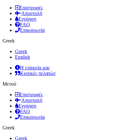
Επιστροφές
Αποστολή
Εγγύηση
FAQ
Επικοινωνία
Greek
Greek
English
Η εταιρεία μας
Κριτικές πελατών
Μενού
Επιστροφές
Αποστολή
Εγγύηση
FAQ
Επικοινωνία
Greek
Greek