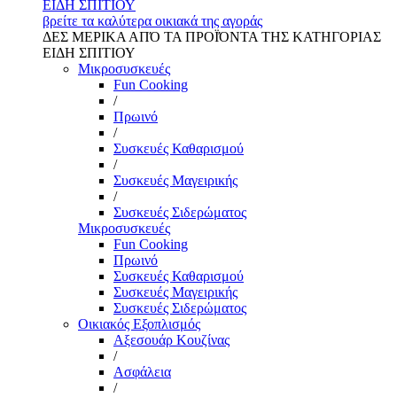
ΕΙΔΗ ΣΠΙΤΙΟΥ
βρείτε τα καλύτερα οικιακά της αγοράς
ΔΕΣ ΜΕΡΙΚΑ ΑΠΌ ΤΑ ΠΡΟΪΌΝΤΑ ΤΗΣ ΚΑΤΗΓΟΡΙΑΣ
ΕΙΔΗ ΣΠΙΤΙΟΥ
Μικροσυσκευές
Fun Cooking
/
Πρωινό
/
Συσκευές Καθαρισμού
/
Συσκευές Μαγειρικής
/
Συσκευές Σιδερώματος
Μικροσυσκευές
Fun Cooking
Πρωινό
Συσκευές Καθαρισμού
Συσκευές Μαγειρικής
Συσκευές Σιδερώματος
Οικιακός Εξοπλισμός
Αξεσουάρ Κουζίνας
/
Ασφάλεια
/