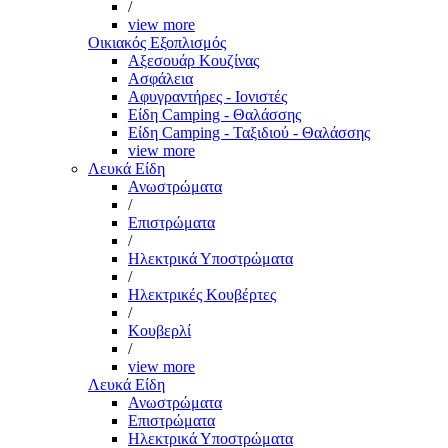
/
view more
Οικιακός Εξοπλισμός
Αξεσουάρ Κουζίνας
Ασφάλεια
Αφυγραντήρες - Ιονιστές
Είδη Camping - Θαλάσσης
Είδη Camping - Ταξιδιού - Θαλάσσης
view more
Λευκά Είδη
Ανωστρώματα
/
Επιστρώματα
/
Ηλεκτρικά Υποστρώματα
/
Ηλεκτρικές Κουβέρτες
/
Κουβερλί
/
view more
Λευκά Είδη
Ανωστρώματα
Επιστρώματα
Ηλεκτρικά Υποστρώματα