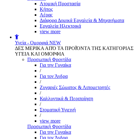
Aτομική Προστασία
Kήπος
Αέρας
Διάφορα Δομικά Εργαλεία & Μηχανήματα
Εργαλεία Ηλεκτρικά
view more
Υγεία - Ομορφιά
NEW
ΔΕΣ ΜΕΡΙΚΑ ΑΠΌ ΤΑ ΠΡΟΪΌΝΤΑ ΤΗΣ ΚΑΤΗΓΟΡΙΑΣ
ΥΓΕΙΑ ΚΑΙ ΟΜΟΡΦΙΑ
Προσωπική Φροντίδα
Για την Γυναίκα
/
Για τον Άνδρα
/
Ζυγαριές Σώματος & Λιπομετρητές
/
Καλλυντικά & Περιποίηση
/
Στοματική Υγιεινή
/
view more
Προσωπική Φροντίδα
Για την Γυναίκα
Για τον Άνδρα