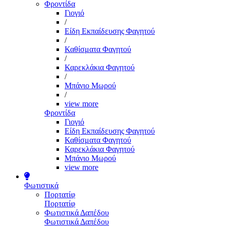
Φροντίδα
Γιογιό
/
Είδη Εκπαίδευσης Φαγητού
/
Καθίσματα Φαγητού
/
Καρεκλάκια Φαγητού
/
Μπάνιο Μωρού
/
view more
Φροντίδα
Γιογιό
Είδη Εκπαίδευσης Φαγητού
Καθίσματα Φαγητού
Καρεκλάκια Φαγητού
Μπάνιο Μωρού
view more
Φωτιστικά
Πορτατίφ
Πορτατίφ
Φωτιστικά Δαπέδου
Φωτιστικά Δαπέδου