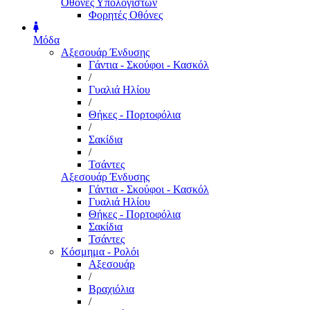
Οθόνες Υπολογιστών
Φορητές Οθόνες
Μόδα
Αξεσουάρ Ένδυσης
Γάντια - Σκούφοι - Κασκόλ
/
Γυαλιά Ηλίου
/
Θήκες - Πορτοφόλια
/
Σακίδια
/
Τσάντες
Αξεσουάρ Ένδυσης
Γάντια - Σκούφοι - Κασκόλ
Γυαλιά Ηλίου
Θήκες - Πορτοφόλια
Σακίδια
Τσάντες
Κόσμημα - Ρολόι
Αξεσουάρ
/
Βραχιόλια
/