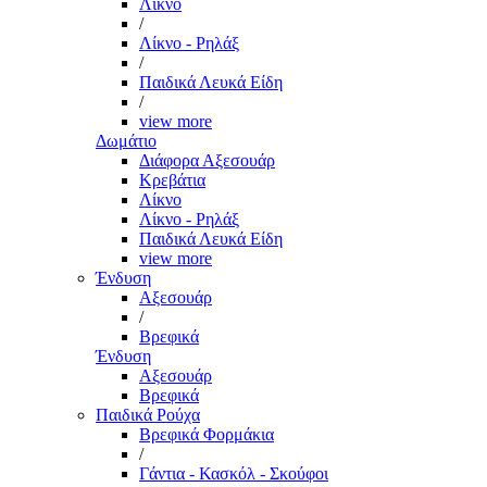
Λίκνο
/
Λίκνο - Ρηλάξ
/
Παιδικά Λευκά Είδη
/
view more
Δωμάτιο
Διάφορα Αξεσουάρ
Κρεβάτια
Λίκνο
Λίκνο - Ρηλάξ
Παιδικά Λευκά Είδη
view more
Ένδυση
Αξεσουάρ
/
Βρεφικά
Ένδυση
Αξεσουάρ
Βρεφικά
Παιδικά Ρούχα
Βρεφικά Φορμάκια
/
Γάντια - Κασκόλ - Σκούφοι