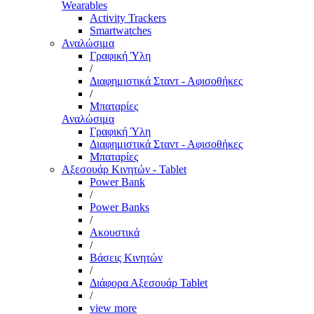
Wearables
Activity Trackers
Smartwatches
Αναλώσιμα
Γραφική Ύλη
/
Διαφημιστικά Σταντ - Αφισοθήκες
/
Μπαταρίες
Αναλώσιμα
Γραφική Ύλη
Διαφημιστικά Σταντ - Αφισοθήκες
Μπαταρίες
Αξεσουάρ Κινητών - Tablet
Power Bank
/
Power Banks
/
Ακουστικά
/
Βάσεις Κινητών
/
Διάφορα Αξεσουάρ Tablet
/
view more