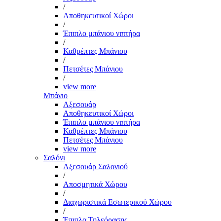
/
Αποθηκευτικοί Χώροι
/
Έπιπλο μπάνιου νιπτήρα
/
Καθρέπτες Μπάνιου
/
Πετσέτες Μπάνιου
/
view more
Μπάνιο
Αξεσουάρ
Αποθηκευτικοί Χώροι
Έπιπλο μπάνιου νιπτήρα
Καθρέπτες Μπάνιου
Πετσέτες Μπάνιου
view more
Σαλόνι
Αξεσουάρ Σαλονιού
/
Αποσμητικά Χώρου
/
Διαχωριστικά Εσωτερικού Χώρου
/
Έπιπλα Τηλεόρασης