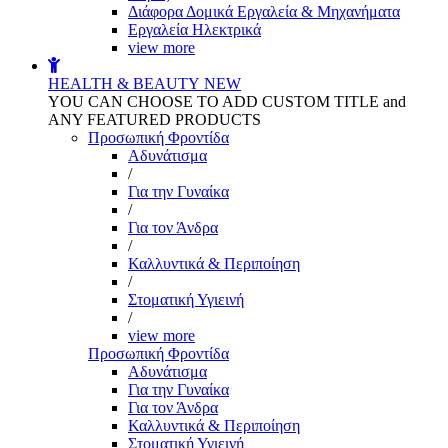
Διάφορα Δομικά Εργαλεία & Μηχανήματα
Εργαλεία Ηλεκτρικά
view more
HEALTH & BEAUTY
NEW
YOU CAN CHOOSE TO ADD CUSTOM TITLE and
ANY FEATURED PRODUCTS
Προσωπική Φροντίδα
Αδυνάτισμα
/
Για την Γυναίκα
/
Για τον Άνδρα
/
Καλλυντικά & Περιποίηση
/
Στοματική Υγιεινή
/
view more
Προσωπική Φροντίδα
Αδυνάτισμα
Για την Γυναίκα
Για τον Άνδρα
Καλλυντικά & Περιποίηση
Στοματική Υγιεινή