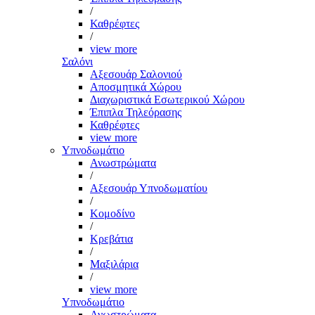
/
Καθρέφτες
/
view more
Σαλόνι
Αξεσουάρ Σαλονιού
Αποσμητικά Χώρου
Διαχωριστικά Εσωτερικού Χώρου
Έπιπλα Τηλεόρασης
Καθρέφτες
view more
Υπνοδωμάτιο
Ανωστρώματα
/
Αξεσουάρ Υπνοδωματίου
/
Κομοδίνο
/
Κρεβάτια
/
Μαξιλάρια
/
view more
Υπνοδωμάτιο
Ανωστρώματα