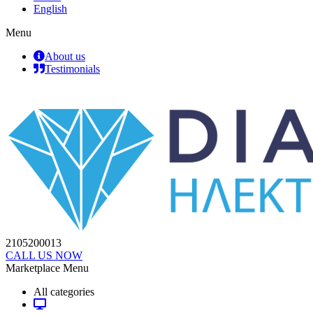
English
Menu
About us
Testimonials
2105200013
CALL US NOW
Marketplace Menu
All categories