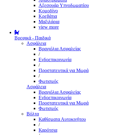
Αξεσουάρ Υπνοδωματίου
Κομοδίνο
Κρεβάτια
Μαξιλάρια
view more
Βρεφικά - Παιδικά
Ασφάλεια
Βραχιόλια Ασφαλείας
/
Ενδοεπικοινωνία
/
Προστατευτικά για Μωρά
/
Φωτισμός
Ασφάλεια
Βραχιόλια Ασφαλείας
Ενδοεπικοινωνία
Προστατευτικά για Μωρά
Φωτισμός
Βόλτα
Καθίσματα Αυτοκινήτου
/
Καρότσια