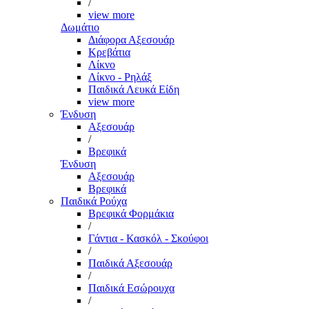
/
view more
Δωμάτιο
Διάφορα Αξεσουάρ
Κρεβάτια
Λίκνο
Λίκνο - Ρηλάξ
Παιδικά Λευκά Είδη
view more
Ένδυση
Αξεσουάρ
/
Βρεφικά
Ένδυση
Αξεσουάρ
Βρεφικά
Παιδικά Ρούχα
Βρεφικά Φορμάκια
/
Γάντια - Κασκόλ - Σκούφοι
/
Παιδικά Αξεσουάρ
/
Παιδικά Εσώρουχα
/