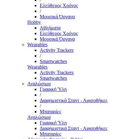
Ελεύθερος Χρόνος
/
Μουσικά Όργανα
Hobby
Αθλήματα
Ελεύθερος Χρόνος
Μουσικά Όργανα
Wearables
Activity Trackers
/
Smartwatches
Wearables
Activity Trackers
Smartwatches
Αναλώσιμα
Γραφική Ύλη
/
Διαφημιστικά Σταντ - Αφισοθήκες
/
Μπαταρίες
Αναλώσιμα
Γραφική Ύλη
Διαφημιστικά Σταντ - Αφισοθήκες
Μπαταρίες