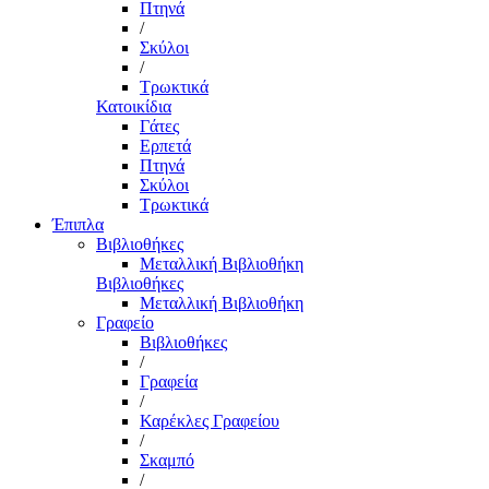
Πτηνά
/
Σκύλοι
/
Τρωκτικά
Κατοικίδια
Γάτες
Ερπετά
Πτηνά
Σκύλοι
Τρωκτικά
Έπιπλα
Βιβλιοθήκες
Μεταλλική Βιβλιοθήκη
Βιβλιοθήκες
Μεταλλική Βιβλιοθήκη
Γραφείο
Βιβλιοθήκες
/
Γραφεία
/
Καρέκλες Γραφείου
/
Σκαμπό
/