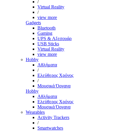
/
Virtual Reality
/
view more
Gadgets
Bluetooth
Gaming
UPS & Αξεσουάρ
USB Sticks
Virtual Reality
view more
Hobby
Αθλήματα
/
Ελεύθερος Χρόνος
/
Μουσικά Όργανα
Hobby
Αθλήματα
Ελεύθερος Χρόνος
Μουσικά Όργανα
Wearables
Activity Trackers
/
Smartwatches