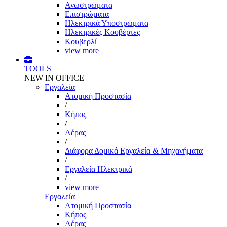
Ανωστρώματα
Επιστρώματα
Ηλεκτρικά Υποστρώματα
Ηλεκτρικές Κουβέρτες
Κουβερλί
view more
TOOLS
NEW IN OFFICE
Εργαλεία
Aτομική Προστασία
/
Kήπος
/
Αέρας
/
Διάφορα Δομικά Εργαλεία & Μηχανήματα
/
Εργαλεία Ηλεκτρικά
/
view more
Εργαλεία
Aτομική Προστασία
Kήπος
Αέρας