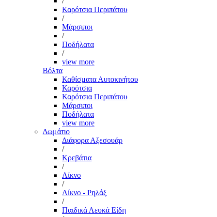
/
Καρότσια Περιπάτου
/
Μάρσιποι
/
Ποδήλατα
/
view more
Βόλτα
Καθίσματα Αυτοκινήτου
Καρότσια
Καρότσια Περιπάτου
Μάρσιποι
Ποδήλατα
view more
Δωμάτιο
Διάφορα Αξεσουάρ
/
Κρεβάτια
/
Λίκνο
/
Λίκνο - Ρηλάξ
/
Παιδικά Λευκά Είδη