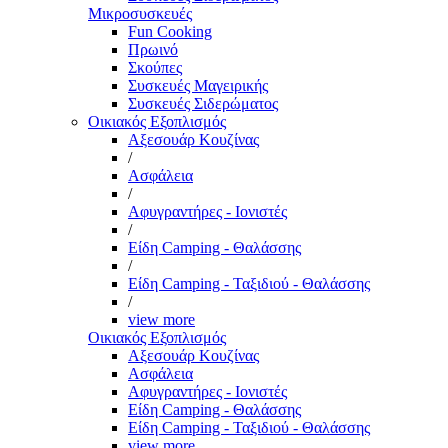
Μικροσυσκευές
Fun Cooking
Πρωινό
Σκούπες
Συσκευές Μαγειρικής
Συσκευές Σιδερώματος
Οικιακός Εξοπλισμός
Αξεσουάρ Κουζίνας
/
Ασφάλεια
/
Αφυγραντήρες - Ιονιστές
/
Είδη Camping - Θαλάσσης
/
Είδη Camping - Ταξιδιού - Θαλάσσης
/
view more
Οικιακός Εξοπλισμός
Αξεσουάρ Κουζίνας
Ασφάλεια
Αφυγραντήρες - Ιονιστές
Είδη Camping - Θαλάσσης
Είδη Camping - Ταξιδιού - Θαλάσσης
view more