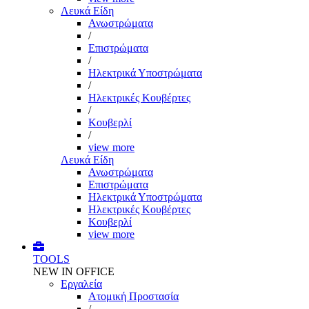
Λευκά Είδη
Ανωστρώματα
/
Επιστρώματα
/
Ηλεκτρικά Υποστρώματα
/
Ηλεκτρικές Κουβέρτες
/
Κουβερλί
/
view more
Λευκά Είδη
Ανωστρώματα
Επιστρώματα
Ηλεκτρικά Υποστρώματα
Ηλεκτρικές Κουβέρτες
Κουβερλί
view more
TOOLS
NEW IN OFFICE
Εργαλεία
Aτομική Προστασία
/