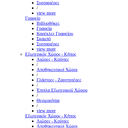
Συρταριέρες
/
view more
Γραφείο
Βιβλιοθήκες
Γραφεία
Καρέκλες Γραφείου
Σκαμπό
Συρταριέρες
view more
Εξωτερικός Χώρος - Κήπος
Αιώρες - Κούνιες
/
Αποθηκευτικοί Χώροι
/
Γλάστρες - Ζαρντινιέρες
/
Έπιπλα Εξωτερικού Χώρου
/
Θερμοκήπια
/
view more
Εξωτερικός Χώρος - Κήπος
Αιώρες - Κούνιες
Αποθηκευτικοί Χώροι