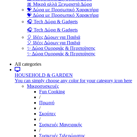
🎀 Μικρά αλλά Ξεχωριστά Δώρα
💝 Δώρα με Προσωπικό Χαρακτήρα
💝 Δώρα με Προσωπικό Χαρακτήρα
🎧 Tech Δώρα & Gadgets
🎧 Tech Δώρα & Gadgets
🎈 Ιδέες Δώρων για Παιδιά
🎈 Ιδέες Δώρων για Παιδιά
✨ Δώρα Ομορφιάς & Περιποίησης
✨ Δώρα Ομορφιάς & Περιποίησης
All categories
HOUSEHOLD & GARDEN
You can simply choose any color for your category icon here
Μικροσυσκευές
Fun Cooking
/
Πρωινό
/
Σκούπες
/
Συσκευές Μαγειρικής
/
Συσκευές Σιδερώματος