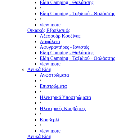
Είδη Camping - Θαλάσσης
/
Είδη Camping - Ταξιδιού - Θαλάσσης
/
view more
Οικιακός Εξοπλισμός
Αξεσουάρ Κουζίνας
Ασφάλεια
Αφυγραντήρες - Ιονιστές
Είδη Camping - Θαλάσσης
Είδη Camping - Ταξιδιού - Θαλάσσης
view more
Λευκά Είδη
Ανωστρώματα
/
Επιστρώματα
/
Ηλεκτρικά Υποστρώματα
/
Ηλεκτρικές Κουβέρτες
/
Κουβερλί
/
view more
Λευκά Είδη