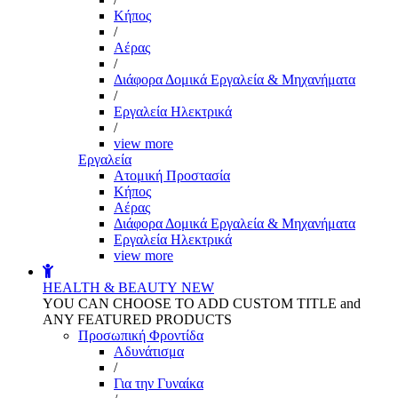
Kήπος
/
Αέρας
/
Διάφορα Δομικά Εργαλεία & Μηχανήματα
/
Εργαλεία Ηλεκτρικά
/
view more
Εργαλεία
Aτομική Προστασία
Kήπος
Αέρας
Διάφορα Δομικά Εργαλεία & Μηχανήματα
Εργαλεία Ηλεκτρικά
view more
HEALTH & BEAUTY
NEW
YOU CAN CHOOSE TO ADD CUSTOM TITLE and
ANY FEATURED PRODUCTS
Προσωπική Φροντίδα
Αδυνάτισμα
/
Για την Γυναίκα