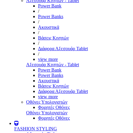
Αξεσουάρ Κινητών - Tablet
Power Bank
/
Power Banks
/
Ακουστικά
/
Βάσεις Κινητών
/
Διάφορα Αξεσουάρ Tablet
/
view more
Αξεσουάρ Κινητών - Tablet
Power Bank
Power Banks
Ακουστικά
Βάσεις Κινητών
Διάφορα Αξεσουάρ Tablet
view more
Οθόνες Υπολογιστών
Φορητές Οθόνες
Οθόνες Υπολογιστών
Φορητές Οθόνες
FASHION STYLING