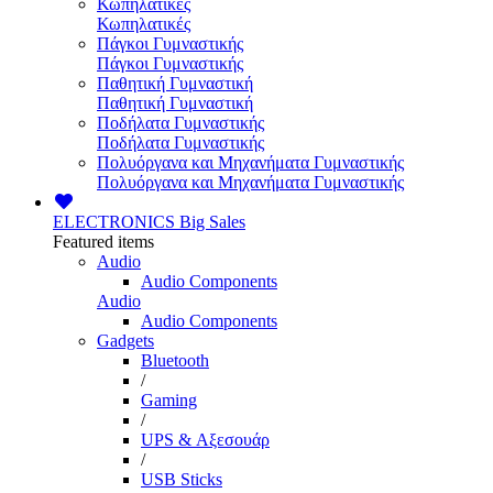
Κωπηλατικές
Κωπηλατικές
Πάγκοι Γυμναστικής
Πάγκοι Γυμναστικής
Παθητική Γυμναστική
Παθητική Γυμναστική
Ποδήλατα Γυμναστικής
Ποδήλατα Γυμναστικής
Πολυόργανα και Μηχανήματα Γυμναστικής
Πολυόργανα και Μηχανήματα Γυμναστικής
ELECTRONICS
Big Sales
Featured items
Audio
Audio Components
Audio
Audio Components
Gadgets
Bluetooth
/
Gaming
/
UPS & Αξεσουάρ
/
USB Sticks