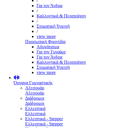
/
Για τον Άνδρα
/
Καλλυντικά & Περιποίηση
/
Στοματική Υγιεινή
/
view more
Προσωπική Φροντίδα
Αδυνάτισμα
Για την Γυναίκα
Για τον Άνδρα
Καλλυντικά & Περιποίηση
Στοματική Υγιεινή
view more
Όργανα Γυμναστικής
Αξεσουάρ
Αξεσουάρ
Διάδρομοι
Διάδρομοι
Ελλειπτικά
Ελλειπτικά
Ελλειπτικά - Stepper
Ελλειπτικά - Stepper