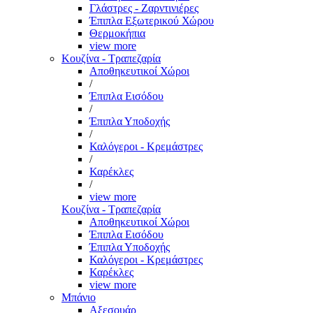
Γλάστρες - Ζαρντινιέρες
Έπιπλα Εξωτερικού Χώρου
Θερμοκήπια
view more
Κουζίνα - Τραπεζαρία
Αποθηκευτικοί Χώροι
/
Έπιπλα Εισόδου
/
Έπιπλα Υποδοχής
/
Καλόγεροι - Κρεμάστρες
/
Καρέκλες
/
view more
Κουζίνα - Τραπεζαρία
Αποθηκευτικοί Χώροι
Έπιπλα Εισόδου
Έπιπλα Υποδοχής
Καλόγεροι - Κρεμάστρες
Καρέκλες
view more
Μπάνιο
Αξεσουάρ