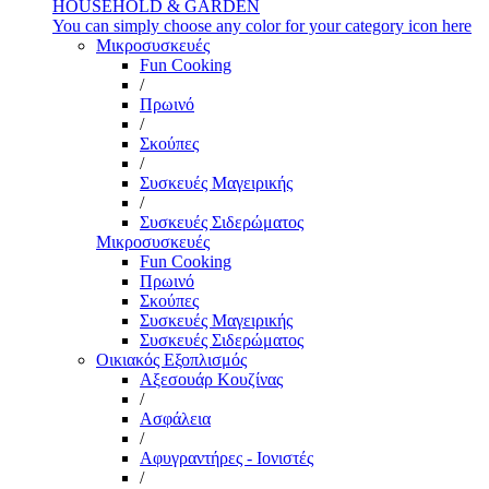
HOUSEHOLD & GARDEN
You can simply choose any color for your category icon here
Μικροσυσκευές
Fun Cooking
/
Πρωινό
/
Σκούπες
/
Συσκευές Μαγειρικής
/
Συσκευές Σιδερώματος
Μικροσυσκευές
Fun Cooking
Πρωινό
Σκούπες
Συσκευές Μαγειρικής
Συσκευές Σιδερώματος
Οικιακός Εξοπλισμός
Αξεσουάρ Κουζίνας
/
Ασφάλεια
/
Αφυγραντήρες - Ιονιστές
/