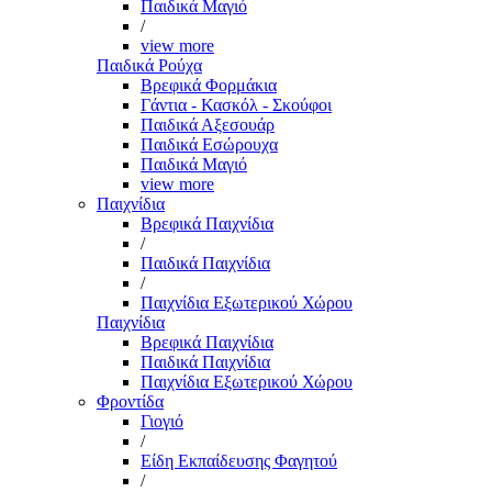
Παιδικά Μαγιό
/
view more
Παιδικά Ρούχα
Βρεφικά Φορμάκια
Γάντια - Κασκόλ - Σκούφοι
Παιδικά Αξεσουάρ
Παιδικά Εσώρουχα
Παιδικά Μαγιό
view more
Παιχνίδια
Βρεφικά Παιχνίδια
/
Παιδικά Παιχνίδια
/
Παιχνίδια Εξωτερικού Χώρου
Παιχνίδια
Βρεφικά Παιχνίδια
Παιδικά Παιχνίδια
Παιχνίδια Εξωτερικού Χώρου
Φροντίδα
Γιογιό
/
Είδη Εκπαίδευσης Φαγητού
/