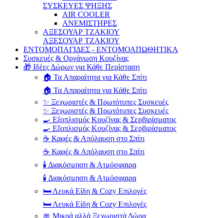
ΣΥΣΚΕΥΕΣ ΨΗΞΗΣ
AIR COOLER
ΑΝΕΜΙΣΤΗΡΕΣ
ΑΞΕΣΟΥΑΡ ΤΖΑΚΙΟΥ
ΑΞΕΣΟΥΑΡ ΤΖΑΚΙΟΥ
ΕΝΤΟΜΟΠΑΓΙΔΕΣ - ΕΝΤΟΜΟΑΠΩΘΗΤΙΚΑ
Συσκευές & Οργάνωση Κουζίνας
🎁 Ιδέες Δώρων για Κάθε Περίσταση
🏠 Τα Απαραίτητα για Κάθε Σπίτι
🏠 Τα Απαραίτητα για Κάθε Σπίτι
✨ Ξεχωριστές & Πρωτότυπες Συσκευές
✨ Ξεχωριστές & Πρωτότυπες Συσκευές
🍳 Εξοπλισμός Κουζίνας & Σερβιρίσματος
🍳 Εξοπλισμός Κουζίνας & Σερβιρίσματος
☕ Καφές & Απόλαυση στο Σπίτι
☕ Καφές & Απόλαυση στο Σπίτι
🕯️ Διακόσμηση & Ατμόσφαιρα
🕯️ Διακόσμηση & Ατμόσφαιρα
🛏️ Λευκά Είδη & Cozy Επιλογές
🛏️ Λευκά Είδη & Cozy Επιλογές
🎀 Μικρά αλλά Ξεχωριστά Δώρα