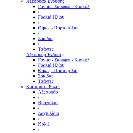
Αξεσουάρ Ένδυσης
Γάντια - Σκούφοι - Κασκόλ
/
Γυαλιά Ηλίου
/
Θήκες - Πορτοφόλια
/
Σακίδια
/
Τσάντες
Αξεσουάρ Ένδυσης
Γάντια - Σκούφοι - Κασκόλ
Γυαλιά Ηλίου
Θήκες - Πορτοφόλια
Σακίδια
Τσάντες
Κόσμημα - Ρολόι
Αξεσουάρ
/
Βραχιόλια
/
Δαχτυλίδια
/
Κολιέ
/