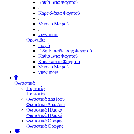
Καθίσματα Φαγητού
/
Καρεκλάκια Φαγητού
/
Μπάνιο Μωρού
/
view more
Φροντίδα
Γιογιό
Είδη Εκπαίδευσης Φαγητού
Καθίσματα Φαγητού
Καρεκλάκια Φαγητού
Μπάνιο Μωρού
view more
Φωτιστικά
Πορτατίφ
Πορτατίφ
Φωτιστικά Δαπέδου
Φωτιστικά Δαπέδου
Φωτιστικά Ηλιακά
Φωτιστικά Ηλιακά
Φωτιστικά Οροφής
Φωτιστικά Οροφής