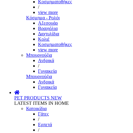
Κοσμηματοθήκες
/
view more
Κόσμημα - Ρολόι
Αξεσουάρ
Βραχιόλια
Δαχτυλίδια
Κολιέ
Κοσμηματοθήκες
view more
Μπουρνούζια
Ανδρικά
/
Γυναικεία
Μπουρνούζια
Ανδρικά
Γυναικεία
PET PRODUCTS
NEW
LATEST ITEMS IN HOME
Κατοικίδια
Γάτες
/
Ερπετά
/