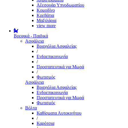
Αξεσουάρ Υπνοδωματίου
Κομοδίνο
Κρεβάτια
Μαξιλάρια
view more
Βρεφικά - Παιδικά
Ασφάλεια
Βραχιόλια Ασφαλείας
/
Ενδοεπικοινωνία
/
Προστατευτικά για Μωρά
/
Φωτισμός
Ασφάλεια
Βραχιόλια Ασφαλείας
Ενδοεπικοινωνία
Προστατευτικά για Μωρά
Φωτισμός
Βόλτα
Καθίσματα Αυτοκινήτου
/
Καρότσια