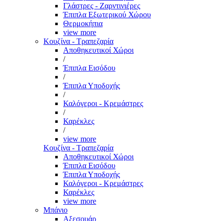
Γλάστρες - Ζαρντινιέρες
Έπιπλα Εξωτερικού Χώρου
Θερμοκήπια
view more
Κουζίνα - Τραπεζαρία
Αποθηκευτικοί Χώροι
/
Έπιπλα Εισόδου
/
Έπιπλα Υποδοχής
/
Καλόγεροι - Κρεμάστρες
/
Καρέκλες
/
view more
Κουζίνα - Τραπεζαρία
Αποθηκευτικοί Χώροι
Έπιπλα Εισόδου
Έπιπλα Υποδοχής
Καλόγεροι - Κρεμάστρες
Καρέκλες
view more
Μπάνιο
Αξεσουάρ