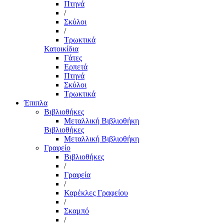
Πτηνά
/
Σκύλοι
/
Τρωκτικά
Κατοικίδια
Γάτες
Ερπετά
Πτηνά
Σκύλοι
Τρωκτικά
Έπιπλα
Βιβλιοθήκες
Μεταλλική Βιβλιοθήκη
Βιβλιοθήκες
Μεταλλική Βιβλιοθήκη
Γραφείο
Βιβλιοθήκες
/
Γραφεία
/
Καρέκλες Γραφείου
/
Σκαμπό
/