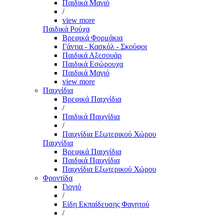
Παιδικά Μαγιό
/
view more
Παιδικά Ρούχα
Βρεφικά Φορμάκια
Γάντια - Κασκόλ - Σκούφοι
Παιδικά Αξεσουάρ
Παιδικά Εσώρουχα
Παιδικά Μαγιό
view more
Παιχνίδια
Βρεφικά Παιχνίδια
/
Παιδικά Παιχνίδια
/
Παιχνίδια Εξωτερικού Χώρου
Παιχνίδια
Βρεφικά Παιχνίδια
Παιδικά Παιχνίδια
Παιχνίδια Εξωτερικού Χώρου
Φροντίδα
Γιογιό
/
Είδη Εκπαίδευσης Φαγητού
/