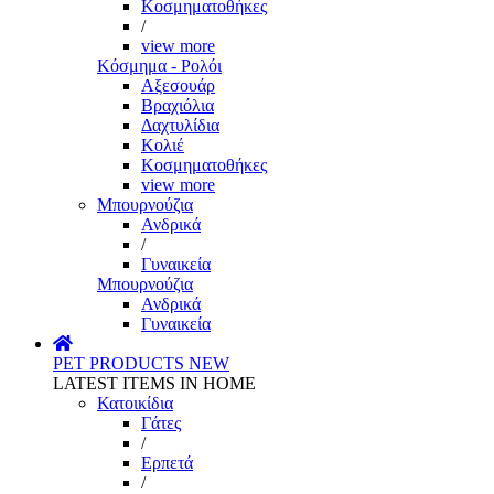
Κοσμηματοθήκες
/
view more
Κόσμημα - Ρολόι
Αξεσουάρ
Βραχιόλια
Δαχτυλίδια
Κολιέ
Κοσμηματοθήκες
view more
Μπουρνούζια
Ανδρικά
/
Γυναικεία
Μπουρνούζια
Ανδρικά
Γυναικεία
PET PRODUCTS
NEW
LATEST ITEMS IN HOME
Κατοικίδια
Γάτες
/
Ερπετά
/