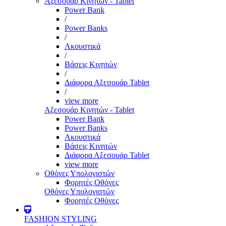
Αξεσουάρ Κινητών - Tablet
Power Bank
/
Power Banks
/
Ακουστικά
/
Βάσεις Κινητών
/
Διάφορα Αξεσουάρ Tablet
/
view more
Αξεσουάρ Κινητών - Tablet
Power Bank
Power Banks
Ακουστικά
Βάσεις Κινητών
Διάφορα Αξεσουάρ Tablet
view more
Οθόνες Υπολογιστών
Φορητές Οθόνες
Οθόνες Υπολογιστών
Φορητές Οθόνες
FASHION STYLING