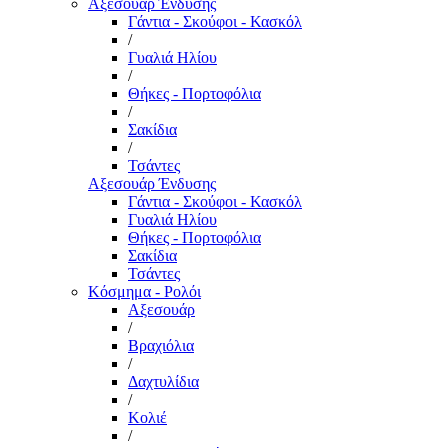
Αξεσουάρ Ένδυσης
Γάντια - Σκούφοι - Κασκόλ
/
Γυαλιά Ηλίου
/
Θήκες - Πορτοφόλια
/
Σακίδια
/
Τσάντες
Αξεσουάρ Ένδυσης
Γάντια - Σκούφοι - Κασκόλ
Γυαλιά Ηλίου
Θήκες - Πορτοφόλια
Σακίδια
Τσάντες
Κόσμημα - Ρολόι
Αξεσουάρ
/
Βραχιόλια
/
Δαχτυλίδια
/
Κολιέ
/