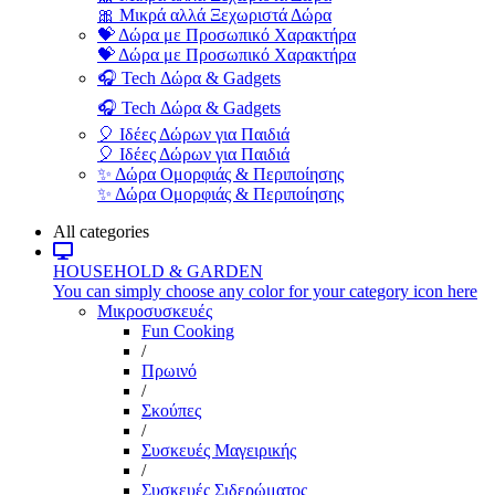
🎀 Μικρά αλλά Ξεχωριστά Δώρα
💝 Δώρα με Προσωπικό Χαρακτήρα
💝 Δώρα με Προσωπικό Χαρακτήρα
🎧 Tech Δώρα & Gadgets
🎧 Tech Δώρα & Gadgets
🎈 Ιδέες Δώρων για Παιδιά
🎈 Ιδέες Δώρων για Παιδιά
✨ Δώρα Ομορφιάς & Περιποίησης
✨ Δώρα Ομορφιάς & Περιποίησης
All categories
HOUSEHOLD & GARDEN
You can simply choose any color for your category icon here
Μικροσυσκευές
Fun Cooking
/
Πρωινό
/
Σκούπες
/
Συσκευές Μαγειρικής
/
Συσκευές Σιδερώματος