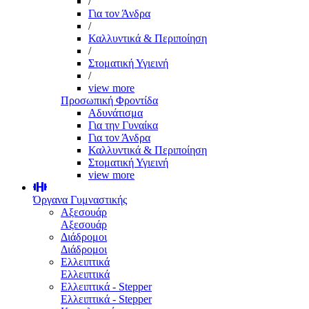
/
Για τον Άνδρα
/
Καλλυντικά & Περιποίηση
/
Στοματική Υγιεινή
/
view more
Προσωπική Φροντίδα
Αδυνάτισμα
Για την Γυναίκα
Για τον Άνδρα
Καλλυντικά & Περιποίηση
Στοματική Υγιεινή
view more
Όργανα Γυμναστικής
Αξεσουάρ
Αξεσουάρ
Διάδρομοι
Διάδρομοι
Ελλειπτικά
Ελλειπτικά
Ελλειπτικά - Stepper
Ελλειπτικά - Stepper