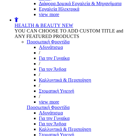
Διάφορα Δομικά Εργαλεία & Μηχανήματα
Εργαλεία Ηλεκτρικά
view more
HEALTH & BEAUTY
NEW
YOU CAN CHOOSE TO ADD CUSTOM TITLE and
ANY FEATURED PRODUCTS
Προσωπική Φροντίδα
Αδυνάτισμα
/
Για την Γυναίκα
/
Για τον Άνδρα
/
Καλλυντικά & Περιποίηση
/
Στοματική Υγιεινή
/
view more
Προσωπική Φροντίδα
Αδυνάτισμα
Για την Γυναίκα
Για τον Άνδρα
Καλλυντικά & Περιποίηση
Στοματική Υγιεινή