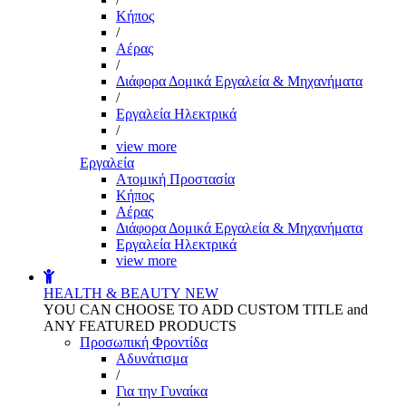
Kήπος
/
Αέρας
/
Διάφορα Δομικά Εργαλεία & Μηχανήματα
/
Εργαλεία Ηλεκτρικά
/
view more
Εργαλεία
Aτομική Προστασία
Kήπος
Αέρας
Διάφορα Δομικά Εργαλεία & Μηχανήματα
Εργαλεία Ηλεκτρικά
view more
HEALTH & BEAUTY
NEW
YOU CAN CHOOSE TO ADD CUSTOM TITLE and
ANY FEATURED PRODUCTS
Προσωπική Φροντίδα
Αδυνάτισμα
/
Για την Γυναίκα