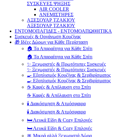
ΣΥΣΚΕΥΕΣ ΨΗΞΗΣ
AIR COOLER
ΑΝΕΜΙΣΤΗΡΕΣ
ΑΞΕΣΟΥΑΡ ΤΖΑΚΙΟΥ
ΑΞΕΣΟΥΑΡ ΤΖΑΚΙΟΥ
ΕΝΤΟΜΟΠΑΓΙΔΕΣ - ΕΝΤΟΜΟΑΠΩΘΗΤΙΚΑ
Συσκευές & Οργάνωση Κουζίνας
🎁 Ιδέες Δώρων για Κάθε Περίσταση
🏠 Τα Απαραίτητα για Κάθε Σπίτι
🏠 Τα Απαραίτητα για Κάθε Σπίτι
✨ Ξεχωριστές & Πρωτότυπες Συσκευές
✨ Ξεχωριστές & Πρωτότυπες Συσκευές
🍳 Εξοπλισμός Κουζίνας & Σερβιρίσματος
🍳 Εξοπλισμός Κουζίνας & Σερβιρίσματος
☕ Καφές & Απόλαυση στο Σπίτι
☕ Καφές & Απόλαυση στο Σπίτι
🕯️ Διακόσμηση & Ατμόσφαιρα
🕯️ Διακόσμηση & Ατμόσφαιρα
🛏️ Λευκά Είδη & Cozy Επιλογές
🛏️ Λευκά Είδη & Cozy Επιλογές
🎀 Μικρά αλλά Ξεχωριστά Δώρα