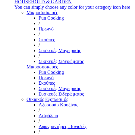
HOUSEHOLD & GARDEN
You can simply choose any color for your category icon here
Μικροσυσκευές
Fun Cooking
/
Πρωινό
/
Σκούπες
/
Συσκευές Μαγειρικής
/
Συσκευές Σιδερώματος
Μικροσυσκευές
Fun Cooking
Πρωινό
Σκούπες
Συσκευές Μαγειρικής
Συσκευές Σιδερώματος
Οικιακός Εξοπλισμός
Αξεσουάρ Κουζίνας
/
Ασφάλεια
/
Αφυγραντήρες - Ιονιστές
/