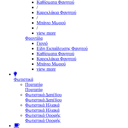
Καθίσματα Φαγητού
/
Καρεκλάκια Φαγητού
/
Μπάνιο Μωρού
/
view more
Φροντίδα
Γιογιό
Είδη Εκπαίδευσης Φαγητού
Καθίσματα Φαγητού
Καρεκλάκια Φαγητού
Μπάνιο Μωρού
view more
Φωτιστικά
Πορτατίφ
Πορτατίφ
Φωτιστικά Δαπέδου
Φωτιστικά Δαπέδου
Φωτιστικά Ηλιακά
Φωτιστικά Ηλιακά
Φωτιστικά Οροφής
Φωτιστικά Οροφής