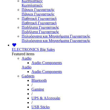
Κωπηλατικές
Κωπηλατικές
Πάγκοι Γυμναστικής
Πάγκοι Γυμναστικής
Παθητική Γυμναστική
Παθητική Γυμναστική
Ποδήλατα Γυμναστικής
Ποδήλατα Γυμναστικής
Πολυόργανα και Μηχανήματα Γυμναστικής
Πολυόργανα και Μηχανήματα Γυμναστικής
ELECTRONICS
Big Sales
Featured items
Audio
Audio Components
Audio
Audio Components
Gadgets
Bluetooth
/
Gaming
/
UPS & Αξεσουάρ
/
USB Sticks