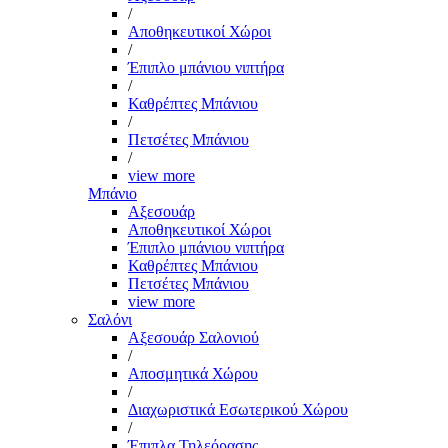
/
Αποθηκευτικοί Χώροι
/
Έπιπλο μπάνιου νιπτήρα
/
Καθρέπτες Μπάνιου
/
Πετσέτες Μπάνιου
/
view more
Μπάνιο
Αξεσουάρ
Αποθηκευτικοί Χώροι
Έπιπλο μπάνιου νιπτήρα
Καθρέπτες Μπάνιου
Πετσέτες Μπάνιου
view more
Σαλόνι
Αξεσουάρ Σαλονιού
/
Αποσμητικά Χώρου
/
Διαχωριστικά Εσωτερικού Χώρου
/
Έπιπλα Τηλεόρασης