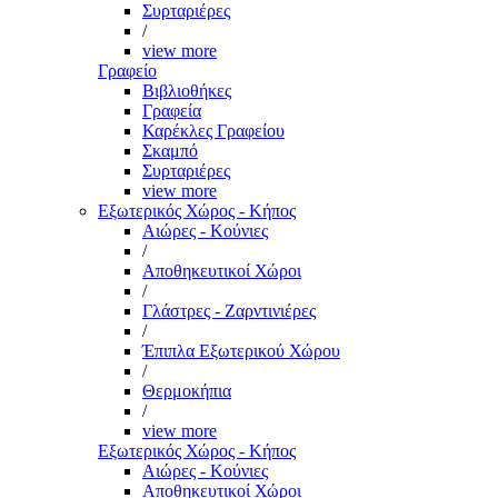
Συρταριέρες
/
view more
Γραφείο
Βιβλιοθήκες
Γραφεία
Καρέκλες Γραφείου
Σκαμπό
Συρταριέρες
view more
Εξωτερικός Χώρος - Κήπος
Αιώρες - Κούνιες
/
Αποθηκευτικοί Χώροι
/
Γλάστρες - Ζαρντινιέρες
/
Έπιπλα Εξωτερικού Χώρου
/
Θερμοκήπια
/
view more
Εξωτερικός Χώρος - Κήπος
Αιώρες - Κούνιες
Αποθηκευτικοί Χώροι