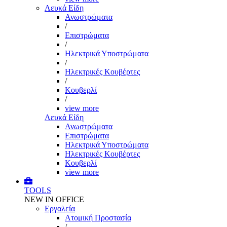
Λευκά Είδη
Ανωστρώματα
/
Επιστρώματα
/
Ηλεκτρικά Υποστρώματα
/
Ηλεκτρικές Κουβέρτες
/
Κουβερλί
/
view more
Λευκά Είδη
Ανωστρώματα
Επιστρώματα
Ηλεκτρικά Υποστρώματα
Ηλεκτρικές Κουβέρτες
Κουβερλί
view more
TOOLS
NEW IN OFFICE
Εργαλεία
Aτομική Προστασία
/