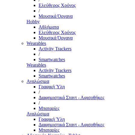
Ελεύθερος Χρόνος
/
Μουσικά Όργανα
Hobby
Αθλήματα
Ελεύθερος Χρόνος
Μουσικά Όργανα
Wearables
Activity Trackers
/
Smartwatches
Wearables
Activity Trackers
Smartwatches
Αναλώσιμα
Γραφική Ύλη
/
Διαφημιστικά Σταντ - Αφισοθήκες
/
Μπαταρίες
Αναλώσιμα
Γραφική Ύλη
Διαφημιστικά Σταντ - Αφισοθήκες
Μπαταρίες