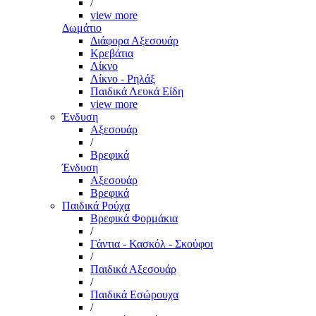
/
view more
Δωμάτιο
Διάφορα Αξεσουάρ
Κρεβάτια
Λίκνο
Λίκνο - Ρηλάξ
Παιδικά Λευκά Είδη
view more
Ένδυση
Αξεσουάρ
/
Βρεφικά
Ένδυση
Αξεσουάρ
Βρεφικά
Παιδικά Ρούχα
Βρεφικά Φορμάκια
/
Γάντια - Κασκόλ - Σκούφοι
/
Παιδικά Αξεσουάρ
/
Παιδικά Εσώρουχα
/