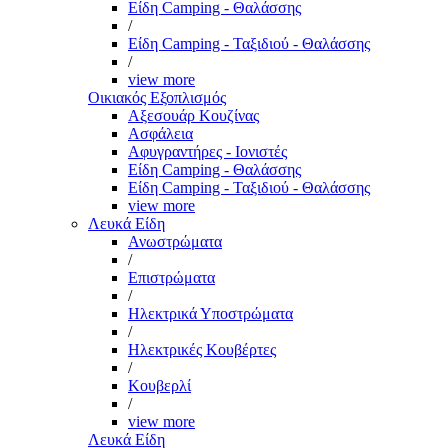
Είδη Camping - Θαλάσσης
/
Είδη Camping - Ταξιδιού - Θαλάσσης
/
view more
Οικιακός Εξοπλισμός
Αξεσουάρ Κουζίνας
Ασφάλεια
Αφυγραντήρες - Ιονιστές
Είδη Camping - Θαλάσσης
Είδη Camping - Ταξιδιού - Θαλάσσης
view more
Λευκά Είδη
Ανωστρώματα
/
Επιστρώματα
/
Ηλεκτρικά Υποστρώματα
/
Ηλεκτρικές Κουβέρτες
/
Κουβερλί
/
view more
Λευκά Είδη