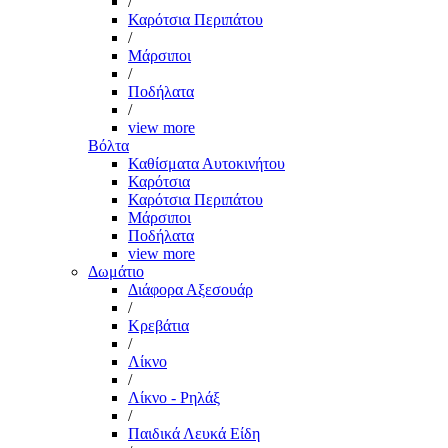
/
Καρότσια Περιπάτου
/
Μάρσιποι
/
Ποδήλατα
/
view more
Βόλτα
Καθίσματα Αυτοκινήτου
Καρότσια
Καρότσια Περιπάτου
Μάρσιποι
Ποδήλατα
view more
Δωμάτιο
Διάφορα Αξεσουάρ
/
Κρεβάτια
/
Λίκνο
/
Λίκνο - Ρηλάξ
/
Παιδικά Λευκά Είδη