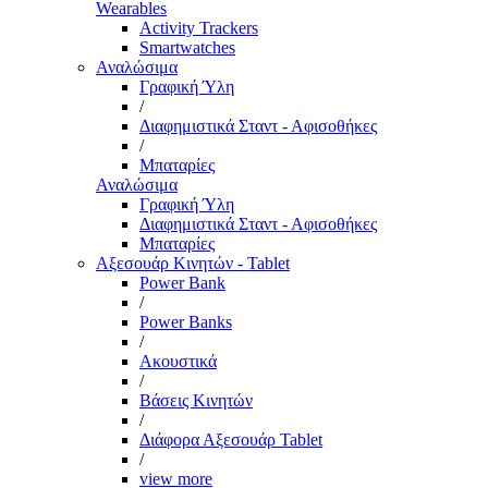
Wearables
Activity Trackers
Smartwatches
Αναλώσιμα
Γραφική Ύλη
/
Διαφημιστικά Σταντ - Αφισοθήκες
/
Μπαταρίες
Αναλώσιμα
Γραφική Ύλη
Διαφημιστικά Σταντ - Αφισοθήκες
Μπαταρίες
Αξεσουάρ Κινητών - Tablet
Power Bank
/
Power Banks
/
Ακουστικά
/
Βάσεις Κινητών
/
Διάφορα Αξεσουάρ Tablet
/
view more