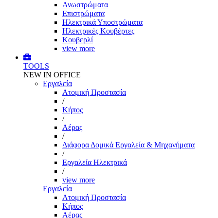
Ανωστρώματα
Επιστρώματα
Ηλεκτρικά Υποστρώματα
Ηλεκτρικές Κουβέρτες
Κουβερλί
view more
TOOLS
NEW IN OFFICE
Εργαλεία
Aτομική Προστασία
/
Kήπος
/
Αέρας
/
Διάφορα Δομικά Εργαλεία & Μηχανήματα
/
Εργαλεία Ηλεκτρικά
/
view more
Εργαλεία
Aτομική Προστασία
Kήπος
Αέρας