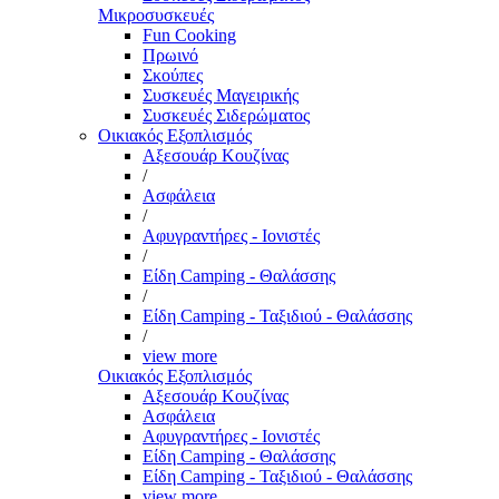
Μικροσυσκευές
Fun Cooking
Πρωινό
Σκούπες
Συσκευές Μαγειρικής
Συσκευές Σιδερώματος
Οικιακός Εξοπλισμός
Αξεσουάρ Κουζίνας
/
Ασφάλεια
/
Αφυγραντήρες - Ιονιστές
/
Είδη Camping - Θαλάσσης
/
Είδη Camping - Ταξιδιού - Θαλάσσης
/
view more
Οικιακός Εξοπλισμός
Αξεσουάρ Κουζίνας
Ασφάλεια
Αφυγραντήρες - Ιονιστές
Είδη Camping - Θαλάσσης
Είδη Camping - Ταξιδιού - Θαλάσσης
view more