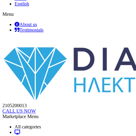
English
Menu
About us
Testimonials
2105200013
CALL US NOW
Marketplace Menu
All categories