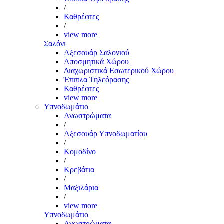
/
Καθρέφτες
/
view more
Σαλόνι
Αξεσουάρ Σαλονιού
Αποσμητικά Χώρου
Διαχωριστικά Εσωτερικού Χώρου
Έπιπλα Τηλεόρασης
Καθρέφτες
view more
Υπνοδωμάτιο
Ανωστρώματα
/
Αξεσουάρ Υπνοδωματίου
/
Κομοδίνο
/
Κρεβάτια
/
Μαξιλάρια
/
view more
Υπνοδωμάτιο
Ανωστρώματα