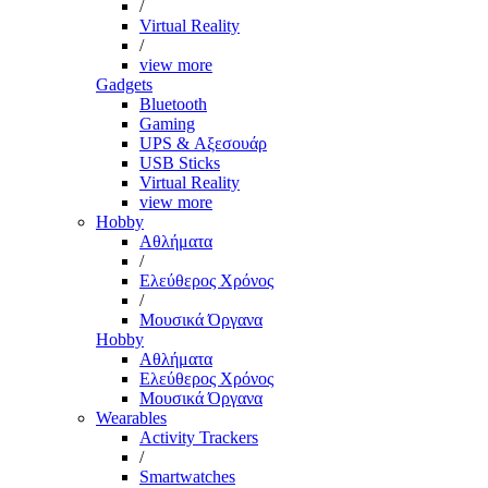
/
Virtual Reality
/
view more
Gadgets
Bluetooth
Gaming
UPS & Αξεσουάρ
USB Sticks
Virtual Reality
view more
Hobby
Αθλήματα
/
Ελεύθερος Χρόνος
/
Μουσικά Όργανα
Hobby
Αθλήματα
Ελεύθερος Χρόνος
Μουσικά Όργανα
Wearables
Activity Trackers
/
Smartwatches